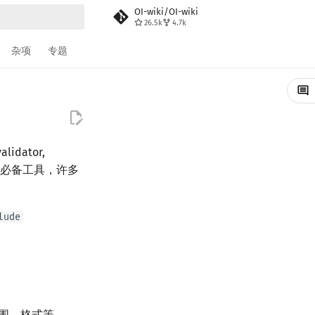
OI-wiki/OI-wiki
26.5k
4.7k
搜索
杂项
专题
dator,
人的必备工具，许多
lude
围、格式等．