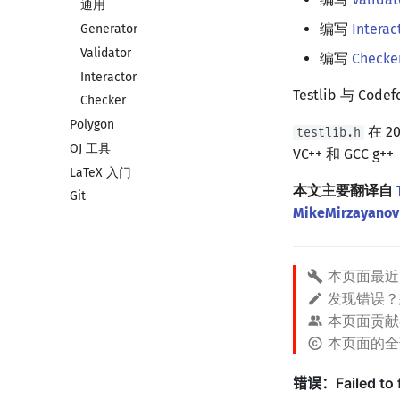
CLion
通用
编写
Interac
Geany
Generator
Xcode
Validator
编写
Checke
GUIDE
Interactor
Testlib 与 Cod
Sublime Text
Checker
Polygon
CP Editor
在 2
testlib.h
OJ 工具
Code::Blocks
VC++ 和 GCC g
LaTeX 入门
本文主要翻译自
Git
MikeMirzayanov
本页面最近
发现错误
本页面贡献
本页面的