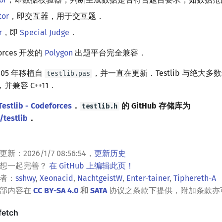
tor
，即交互器，用于交互题．
r
，即
Special Judge
．
eforces 开发的
Polygon
出题平台完全兼容．
005 年移植自
，并一直在更新．Testlib 与绝大
testlib.pas
++，并兼容 C++11．
Testlib - Codeforces
．
的 GitHub 存储库为
testlib.h
/testlib
．
更新：
2026/1/7 08:56:54
，
更新历史
？想一起完善？
在 GitHub 上编辑此页！
者：
sshwy
,
Xeonacid
,
NachtgeistW
,
Enter-tainer
,
Tiphereth-A
全部内容在
CC BY-SA 4.0
和
SATA
协议之条款下提供，附加条款亦