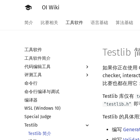
OI Wiki
简介
比赛相关
工具软件
语言基础
算法基础
Testlib
工具软件
工具软件简介
代码编辑工具
如果你正在使用 C++
评测工具
Vim
checker, 
比赛也都在用它：ROI
命令行
Emacs
评测工具简介
命令行编译与调试
VS Code
Arbiter
Testlib 库仅有
t
编译器
Atom
Cena
即
"testlib.h"
WSL (Windows 10)
Eclipse
CCR Plus
Testlib 的具体
Special Judge
Notepad++
Lemon
Testlib
Kate
编写
Genera
Dev-C++
Testlib 简介
编写
Validat