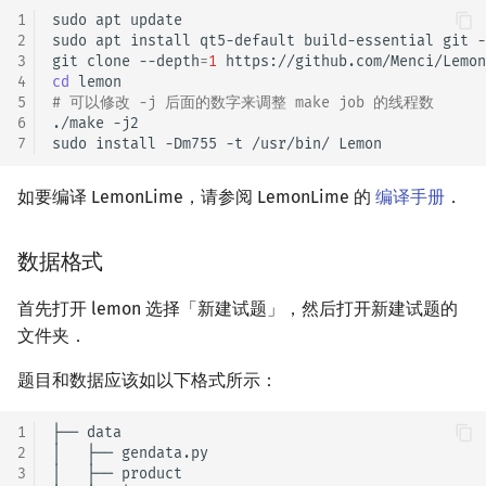
1
sudo
apt
update

回文树
概率论
可持久化数据结构
欧拉图
Kahan 求和
二次剩余
2
sudo
apt
install
qt5-default
build-essential
git
-
3
git
clone
--depth
=
1
序列自动机
博弈论
树套树
哈密顿图
珂朵莉树/颜色段均摊
阶 & 原根
4
cd
5
# 可以修改 -j 后面的数字来调整 make job 的线程数
6
./make
-j2

最小表示法
数值算法
K-D Tree
二分图
空间优化简介
离散对数
7
sudo
install
-Dm755
-t
/usr/bin/
Lyndon 分解
序理论
动态树
平面图
高次剩余 & 单位根
如要编译 LemonLime，请参阅 LemonLime 的
编译手册
．
Main–Lorentz 算法
杨氏矩阵
析合树
弦图
数论分块
数据格式
拟阵
PQ 树
图的着色
狄利克雷卷积
首先打开 lemon 选择「新建试题」，然后打开新建试题的
文件夹．
Berlekamp–Massey 算法
手指树
网络流
莫比乌斯反演
题目和数据应该如以下格式所示：
霍夫曼树
图的匹配
杜教筛
1
├── data

Prüfer 序列
Powerful Number 筛
2
│   ├── gendata.py

3
│   ├── product
