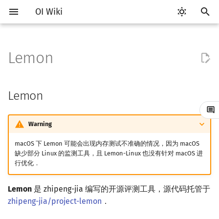
OI Wiki
键
入
Lemon
Getting Started
比赛相关简介
Vim
Lemon
Testlib 简介
语言基础简介
算法基础简介
搜索部分简介
动态规划部分简介
字符串部分简介
数学部分简介
数据结构部分简介
图论部分简介
计算几何部分简介
杂项简介
RMQ
OI 赛事与赛制
题型概述
读入、输出优化
Hello, World!
C++ 标准库简介
类
复杂度简介
排序简介
DP 优化简介
后缀数组简介
数字系统简介
数论基础
多项式与生成函数简介
排列组合
线性代数简介
线性规划基础
基本概念
基本概念
博弈论简介
插值
并查集
堆简介
分块思想
线段树基础
二叉搜索树 & 平衡树
可持久化数据结构简介
线段树套线段树
Link Cut Tree
树基础
最短路
最小生成树
强连通分量
网络流简介
图匹配
离线算法简介
随机函数
以
开
关于本项目
赛事
Emacs
通用
C++ 基础
复杂度
DFS（搜索）
动态规划基础
字符串基础
布尔代数
栈
图论相关概念
二维计算几何基础
离散化
并查集应用
可直接运行的版本
ICPC/CCPC 赛事与赛制
交互题
分段打表
C++ 语法基础
STL 容器
命名空间
均摊复杂度
选择排序
单调队列/单调栈优化
最优原地后缀排序算法
进位制
模算术简介
代数基本定理
抽屉原理
向量
单纯形法
群论
条件概率与独立性
公平组合游戏
数值积分
并查集复杂度
二叉堆
块状数组
线段树合并 & 分裂
Treap
可持久化线段树
平衡树套线段树
全局平衡二叉树
树的直径
差分约束
最小树形图
双连通分量
最大流
二分图最大匹配
CDQ 分治
随机化技巧
Lemon
始
如何参与
题型
VS Code
Generator
C++ 标准库
枚举
BFS（搜索）
记忆化搜索
标准库
数字系统
队列
图的存储
三维计算几何基础
双指针
括号序列
自行编译
常见错误
变量
STL 算法
值类别
冒泡排序
斜率优化
平衡三进制
素数
快速傅里叶变换
容斥原理
内积和外积
环论
随机变量
零和游戏
高斯消元
配对堆
块状链表
李超线段树
Splay 树
可持久化块状数组
线段树套平衡树
Euler Tour Tree
树的中心
k 短路
最小直径生成树
割点和桥
最小割
二分图最大权匹配
整体二分
爬山算法
搜
Warning
OI Wiki 不是什么
学习路线
Atom
Validator
C++ 进阶
模拟
双向搜索
背包 DP
字符串匹配
位操作
链表
DFS（图论）
距离
离线算法
线段树与离线询问
数据格式
常见技巧
运算
bitset
重载运算符
插入排序
四边形不等式优化
格雷码
最大公约数
快速数论变换
斐波那契数列
矩阵
域论
随机变量的数字特征
非公平组合游戏
牛顿迭代法
左偏树
树分块
猫树
WBLT
可持久化平衡树
树状数组套权值线段树
Top Tree
树的重心
同余最短路
圆方树
费用流
一般图最大匹配
莫队算法
模拟退火
索
macOS 下 Lemon 可能会出现内存测试不准确的情况，因为 macOS
缺少部分 Linux 的监测工具，且 Lemon-Linux 也没有针对 macOS 进
格式手册
学习资源
Eclipse
Interactor
C++ 与其他常用语言的区别
递归 & 分治
启发式搜索
区间 DP
字符串哈希
二进制集合操作
哈希表
BFS（图论）
Pick 定理
分数规划
流程控制语句
string
引用
计数排序
Slope Trick 优化
欧拉函数
快速沃尔什变换
错位排列
初等变换
Schreier–Sims 算法
概率不等式
Sqrt Tree
区间最值操作 & 区间历史
替罪羊树
可持久化字典树
分块套树状数组
最近公共祖先
点/边连通度
上下界网络流
一般图最大权匹配
行优化．
值
数学符号表
技巧
Notepad++
Checker
Pascal 转 C++ 急救
贪心
A*
DAG 上的 DP
字典树 (Trie)
高精度计算
并查集
树上问题
三角剖分
随机化
高级数据类型
pair
常量
基数排序
WQS 二分
筛法
Chirp Z 变换
卡特兰数
行列式
笛卡尔树
可持久化可并堆
树链剖分
Stoer–Wagner 算法
稳定匹配
Lemon
是 zhipeng-jia 编写的开源评测工具，源代码托管于
Kinetic Tournament Tree
zhipeng-jia/project-lemon
．
F.A.Q.
出题
Kate
Python 速成
排序
迭代加深搜索
树形 DP
前缀函数与 KMP 算法
快速幂
堆
有向无环图
凸包
悬线法
函数
新版 C++ 特性
快速排序
状态设计优化
分解质因数
多项式牛顿迭代
斯特林数
线性空间
Size Balanced Tree
树上启发式合并