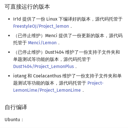
可直接运行的版本
镜像站列表
Dev-C++
Java 速成
前缀和 & 差分
IDA*
状压 DP
Boyer–Moore 算法
置换和排列
块状数据结构
拓扑排序
扫描线
有限状态自动机
文件操作
Lambda 表达式
归并排序
裴蜀定理 & 一次不定方程
多项式多点求值|快速插值
贝尔数
线性基
AVL 树
虚树
Ir1d 提供了一份 Linux 下编译好的版本，源代码托管于
致谢
CLion
Java 进阶
二分
回溯法
数位 DP
Z 函数（扩展 KMP）
弧度制与坐标系
单调栈
最短路问题
旋转卡壳
计算理论基础
pb_ds
堆排序
费马小定理 & 欧拉定理
多项式初等函数
伯努利数
线性映射
红黑树
树分治
FreestyleOJ/Project_lemon
．
（已停止维护）Menci 提供了一份更新的版本，源代码
Geany
倍增
Dancing Links
插头 DP
AC 自动机
复数
单调队列
生成树问题
半平面交
字节顺序
编译优化
桶排序
模逆元
常系数齐次线性递推
Entringer Number
特征多项式
左偏红黑树
动态树分治
托管于
Menci/Lemon
．
Xcode
构造
Alpha–Beta 剪枝
计数 DP
后缀数组 (SA)
数论
ST 表
斯坦纳树
平面最近点对
约瑟夫问题
希尔排序
线性同余方程
多项式平移|连续点值平移
Eulerian Number
对角化
AA 树
AHU 算法
（已停止维护）Dust1404 维护了一份支持子文件夹和
单题测试等功能的版本，源代码托管于
GUIDE
优化
动态 DP
后缀自动机 (SAM)
多项式与生成函数
树状数组
拆点
随机增量法
表达式求值
锦标赛排序
中国剩余定理
符号化方法
分拆数
Jordan标准型
树哈希
Dust1404/Project_LemonPlus
．
iotang 和 Coelacanthus 维护了一份支持子文件夹和单
Sublime Text
概率 DP
后缀平衡树
组合数学
线段树
连通性相关
反演变换
在一台机器上规划任务
Tim 排序
升幂引理
Lagrange 反演
范德蒙德卷积
树上随机游走
题测试等功能的版本，源代码托管于
Project-
LemonLime/Project_LemonLime
．
CP Editor
DP 套 DP
广义后缀自动机
线性代数
划分树
环计数问题
计算几何杂项
主元素问题
排序相关 STL
阶乘取模
形式幂级数复合|复合逆
Pólya 计数
自行编译
Code::Blocks
DP 优化
后缀树
线性规划
二叉搜索树 & 平衡树
最小环
Garsia–Wachs 算法
排序应用
卢卡斯定理
普通生成函数
图论计数
Ubuntu：
其它 DP 方法
Manacher
抽象代数
跳表
2-SAT
15-puzzle
同余方程
指数生成函数