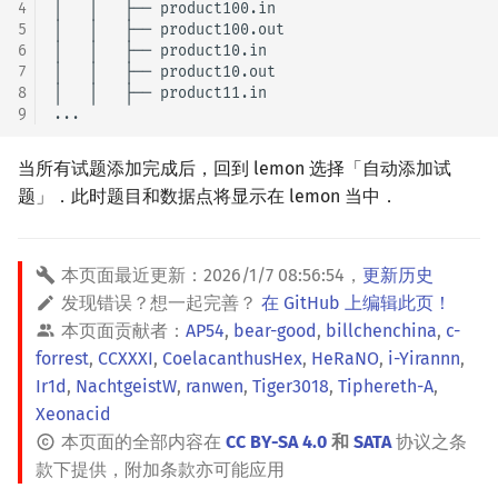
4
│   │   ├── product100.in

矩阵树定理
Min_25 筛
5
│   │   ├── product100.out

6
│   │   ├── product10.in

LGV 引理
洲阁筛
7
│   │   ├── product10.out

8
│   │   ├── product11.in

9
最大团搜索算法
类欧几里德算法
当所有试题添加完成后，回到 lemon 选择「自动添加试
支配树
Meissel–Lehmer 算法
题」．此时题目和数据点将显示在 lemon 当中．
图上随机游走
连分数
本页面最近更新：
2026/1/7 08:56:54
，
更新历史
Stern–Brocot 树与 Farey
发现错误？想一起完善？
在 GitHub 上编辑此页！
本页面贡献者：
AP54
,
bear-good
,
billchenchina
,
c-
二次域
forrest
,
CCXXXI
,
CoelacanthusHex
,
HeRaNO
,
i-Yirannn
,
Ir1d
,
NachtgeistW
,
ranwen
,
Tiger3018
,
Tiphereth-A
,
Pell 方程
Xeonacid
本页面的全部内容在
CC BY-SA 4.0
和
SATA
协议之条
款下提供，附加条款亦可能应用