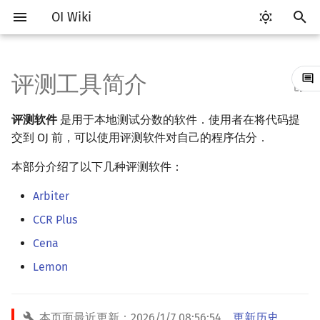
OI Wiki
键
入
评测工具简介
Getting Started
比赛相关简介
Vim
Testlib 简介
语言基础简介
算法基础简介
搜索部分简介
动态规划部分简介
字符串部分简介
数学部分简介
数据结构部分简介
图论部分简介
计算几何部分简介
杂项简介
RMQ
OI 赛事与赛制
题型概述
读入、输出优化
Hello, World!
C++ 标准库简介
类
复杂度简介
排序简介
DP 优化简介
后缀数组简介
数字系统简介
数论基础
多项式与生成函数简介
排列组合
线性代数简介
线性规划基础
基本概念
基本概念
博弈论简介
插值
并查集
堆简介
分块思想
线段树基础
二叉搜索树 & 平衡树
可持久化数据结构简介
线段树套线段树
Link Cut Tree
树基础
最短路
最小生成树
强连通分量
网络流简介
图匹配
离线算法简介
随机函数
以
评测软件
是用于本地测试分数的软件．使用者在将代码提
开
关于本项目
赛事
Emacs
通用
C++ 基础
复杂度
DFS（搜索）
动态规划基础
字符串基础
布尔代数
栈
图论相关概念
二维计算几何基础
离散化
并查集应用
ICPC/CCPC 赛事与赛制
交互题
分段打表
C++ 语法基础
STL 容器
命名空间
均摊复杂度
选择排序
单调队列/单调栈优化
最优原地后缀排序算法
进位制
模算术简介
代数基本定理
抽屉原理
向量
单纯形法
群论
条件概率与独立性
公平组合游戏
数值积分
并查集复杂度
二叉堆
块状数组
线段树合并 & 分裂
Treap
可持久化线段树
平衡树套线段树
全局平衡二叉树
树的直径
差分约束
最小树形图
双连通分量
最大流
二分图最大匹配
CDQ 分治
随机化技巧
交到 OJ 前，可以使用评测软件对自己的程序估分．
始
如何参与
题型
VS Code
Generator
C++ 标准库
枚举
BFS（搜索）
记忆化搜索
标准库
数字系统
队列
图的存储
三维计算几何基础
双指针
括号序列
本部分介绍了以下几种评测软件：
常见错误
变量
STL 算法
值类别
冒泡排序
斜率优化
平衡三进制
素数
快速傅里叶变换
容斥原理
内积和外积
环论
随机变量
零和游戏
高斯消元
配对堆
块状链表
李超线段树
Splay 树
可持久化块状数组
线段树套平衡树
Euler Tour Tree
树的中心
k 短路
最小直径生成树
割点和桥
最小割
二分图最大权匹配
整体二分
爬山算法
搜
Arbiter
OI Wiki 不是什么
学习路线
Atom
Validator
C++ 进阶
模拟
双向搜索
背包 DP
字符串匹配
位操作
链表
DFS（图论）
距离
离线算法
线段树与离线询问
常见技巧
运算
bitset
重载运算符
插入排序
四边形不等式优化
格雷码
最大公约数
快速数论变换
斐波那契数列
矩阵
域论
随机变量的数字特征
非公平组合游戏
牛顿迭代法
左偏树
树分块
猫树
WBLT
可持久化平衡树
树状数组套权值线段树
Top Tree
树的重心
同余最短路
圆方树
费用流
一般图最大匹配
莫队算法
模拟退火
索
CCR Plus
格式手册
学习资源
Eclipse
Interactor
C++ 与其他常用语言的区别
递归 & 分治
启发式搜索
区间 DP
字符串哈希
二进制集合操作
哈希表
BFS（图论）
Pick 定理
分数规划
流程控制语句
string
引用
计数排序
Slope Trick 优化
欧拉函数
快速沃尔什变换
错位排列
初等变换
Schreier–Sims 算法
概率不等式
Sqrt Tree
区间最值操作 & 区间历史
替罪羊树
可持久化字典树
分块套树状数组
最近公共祖先
点/边连通度
上下界网络流
一般图最大权匹配
Cena
值
Lemon
数学符号表
技巧
Notepad++
Checker
Pascal 转 C++ 急救
贪心
A*
DAG 上的 DP
字典树 (Trie)
高精度计算
并查集
树上问题
三角剖分
随机化
高级数据类型
pair
常量
基数排序
WQS 二分
筛法
Chirp Z 变换
卡特兰数
行列式
笛卡尔树
可持久化可并堆
树链剖分
Stoer–Wagner 算法
稳定匹配
Kinetic Tournament Tree
F.A.Q.
出题
Kate
Python 速成
排序
迭代加深搜索
树形 DP
前缀函数与 KMP 算法
快速幂
堆
有向无环图
凸包
悬线法
函数
新版 C++ 特性
快速排序
状态设计优化
分解质因数
多项式牛顿迭代
斯特林数
线性空间
Size Balanced Tree
树上启发式合并
本页面最近更新：
2026/1/7 08:56:54
，
更新历史