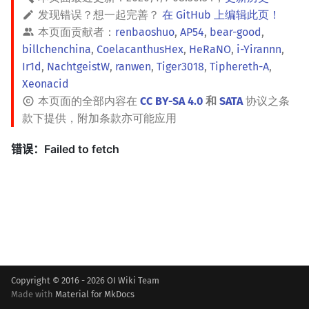
发现错误？想一起完善？
在 GitHub 上编辑此页！
镜像站列表
Dev-C++
Java 速成
前缀和 & 差分
IDA*
状压 DP
Boyer–Moore 算法
置换和排列
块状数据结构
拓扑排序
扫描线
有限状态自动机
文件操作
Lambda 表达式
归并排序
裴蜀定理 & 一次不定方程
多项式多点求值|快速插值
贝尔数
线性基
AVL 树
虚树
本页面贡献者：
renbaoshuo
,
AP54
,
bear-good
,
billchenchina
,
CoelacanthusHex
,
HeRaNO
,
i-Yirannn
,
致谢
CLion
Java 进阶
二分
回溯法
数位 DP
Z 函数（扩展 KMP）
弧度制与坐标系
单调栈
最短路问题
旋转卡壳
计算理论基础
pb_ds
堆排序
费马小定理 & 欧拉定理
多项式初等函数
伯努利数
线性映射
红黑树
树分治
Ir1d
,
NachtgeistW
,
ranwen
,
Tiger3018
,
Tiphereth-A
,
Xeonacid
Geany
倍增
Dancing Links
插头 DP
AC 自动机
复数
单调队列
生成树问题
半平面交
字节顺序
编译优化
桶排序
模逆元
常系数齐次线性递推
Entringer Number
特征多项式
左偏红黑树
动态树分治
本页面的全部内容在
CC BY-SA 4.0
和
SATA
协议之条
款下提供，附加条款亦可能应用
Xcode
构造
Alpha–Beta 剪枝
计数 DP
后缀数组 (SA)
数论
ST 表
斯坦纳树
平面最近点对
约瑟夫问题
希尔排序
线性同余方程
多项式平移|连续点值平移
Eulerian Number
对角化
AA 树
AHU 算法
GUIDE
优化
动态 DP
后缀自动机 (SAM)
多项式与生成函数
树状数组
拆点
随机增量法
表达式求值
锦标赛排序
中国剩余定理
符号化方法
分拆数
Jordan标准型
树哈希
Sublime Text
概率 DP
后缀平衡树
组合数学
线段树
连通性相关
反演变换
在一台机器上规划任务
Tim 排序
升幂引理
Lagrange 反演
范德蒙德卷积
树上随机游走
CP Editor
DP 套 DP
广义后缀自动机
线性代数
划分树
环计数问题
计算几何杂项
主元素问题
排序相关 STL
阶乘取模
形式幂级数复合|复合逆
Pólya 计数
Code::Blocks
DP 优化
后缀树
线性规划
二叉搜索树 & 平衡树
最小环
Garsia–Wachs 算法
排序应用
卢卡斯定理
普通生成函数
图论计数
Copyright © 2016 - 2026 OI Wiki Team
其它 DP 方法
Manacher
抽象代数
跳表
2-SAT
15-puzzle
同余方程
指数生成函数
Made with
Material for MkDocs