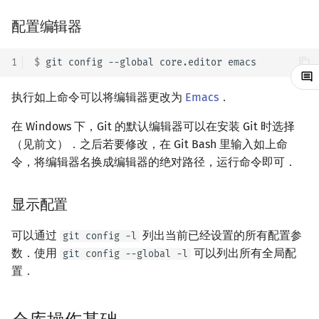
参考资料与注释
矩阵树定理
Min_25 筛
配置编辑器
LGV 引理
洲阁筛
1
$ 
git
config
--global
core.editor
最大团搜索算法
类欧几里德算法
执行如上命令可以将编辑器更改为
Emacs
．
支配树
Meissel–Lehmer 算法
在 Windows 下，Git 的默认编辑器可以在安装 Git 时选择
（见前文）．之后若要修改，在 Git Bash 里输入如上命
图上随机游走
连分数
令，将编辑器名换成编辑器的绝对路径，运行命令即可．
Stern–Brocot 树与 Farey
显示配置
二次域
可以通过
列出当前已经设置的所有配置参
git config -l
数．使用
可以列出所有全局配
git config --global -l
Pell 方程
置．