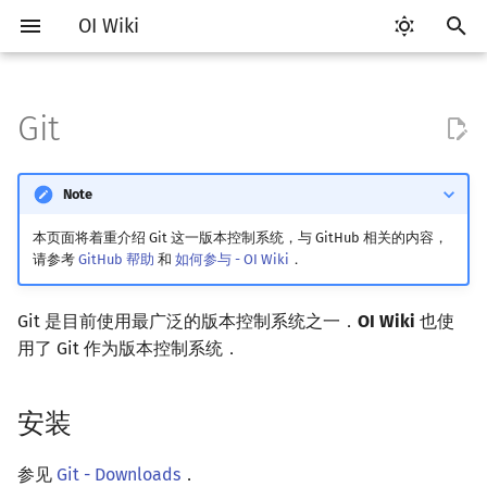
OI Wiki
键
入
Git
Getting Started
比赛相关简介
Vim
评测工具简介
Testlib 简介
安装
语言基础简介
算法基础简介
搜索部分简介
动态规划部分简介
字符串部分简介
数学部分简介
数据结构部分简介
图论部分简介
计算几何部分简介
杂项简介
RMQ
OI 赛事与赛制
题型概述
读入、输出优化
Hello, World!
C++ 标准库简介
类
复杂度简介
排序简介
DP 优化简介
后缀数组简介
数字系统简介
数论基础
多项式与生成函数简介
排列组合
线性代数简介
线性规划基础
基本概念
基本概念
博弈论简介
插值
并查集
堆简介
分块思想
线段树基础
二叉搜索树 & 平衡树
可持久化数据结构简介
线段树套线段树
Link Cut Tree
树基础
最短路
最小生成树
强连通分量
网络流简介
图匹配
离线算法简介
随机函数
以
开
Note
关于本项目
赛事
Emacs
Arbiter
通用
配置
C++ 基础
复杂度
DFS（搜索）
动态规划基础
字符串基础
布尔代数
栈
图论相关概念
二维计算几何基础
离散化
并查集应用
ICPC/CCPC 赛事与赛制
交互题
分段打表
C++ 语法基础
STL 容器
命名空间
均摊复杂度
选择排序
单调队列/单调栈优化
最优原地后缀排序算法
进位制
模算术简介
代数基本定理
抽屉原理
向量
单纯形法
群论
条件概率与独立性
公平组合游戏
数值积分
并查集复杂度
二叉堆
块状数组
线段树合并 & 分裂
Treap
可持久化线段树
平衡树套线段树
全局平衡二叉树
树的直径
差分约束
最小树形图
双连通分量
最大流
二分图最大匹配
CDQ 分治
随机化技巧
始
本页面将着重介绍 Git 这一版本控制系统，与 GitHub 相关的内容，
如何参与
题型
VS Code
Cena
Generator
C++ 标准库
枚举
BFS（搜索）
记忆化搜索
标准库
数字系统
队列
图的存储
三维计算几何基础
双指针
括号序列
设置用户信息
常见错误
变量
STL 算法
值类别
冒泡排序
斜率优化
平衡三进制
素数
快速傅里叶变换
容斥原理
内积和外积
环论
随机变量
零和游戏
高斯消元
配对堆
块状链表
李超线段树
Splay 树
可持久化块状数组
线段树套平衡树
Euler Tour Tree
树的中心
k 短路
最小直径生成树
割点和桥
最小割
二分图最大权匹配
整体二分
爬山算法
请参考
GitHub 帮助
和
如何参与 - OI Wiki
．
搜
OI Wiki 不是什么
学习路线
Atom
CCR Plus
Validator
C++ 进阶
模拟
双向搜索
背包 DP
字符串匹配
位操作
链表
DFS（图论）
距离
离线算法
线段树与离线询问
配置编辑器
常见技巧
运算
bitset
重载运算符
插入排序
四边形不等式优化
格雷码
最大公约数
快速数论变换
斐波那契数列
矩阵
域论
随机变量的数字特征
非公平组合游戏
牛顿迭代法
左偏树
树分块
猫树
WBLT
可持久化平衡树
树状数组套权值线段树
Top Tree
树的重心
同余最短路
圆方树
费用流
一般图最大匹配
莫队算法
模拟退火
索
Git 是目前使用最广泛的版本控制系统之一．
OI Wiki
也使
用了 Git 作为版本控制系统．
格式手册
学习资源
Eclipse
Lemon
Interactor
C++ 与其他常用语言的区别
递归 & 分治
启发式搜索
区间 DP
字符串哈希
二进制集合操作
哈希表
BFS（图论）
Pick 定理
分数规划
显示配置
流程控制语句
string
引用
计数排序
Slope Trick 优化
欧拉函数
快速沃尔什变换
错位排列
初等变换
Schreier–Sims 算法
概率不等式
Sqrt Tree
区间最值操作 & 区间历史
替罪羊树
可持久化字典树
分块套树状数组
最近公共祖先
点/边连通度
上下界网络流
一般图最大权匹配
值
数学符号表
技巧
Notepad++
Checker
仓库操作基础
Pascal 转 C++ 急救
贪心
A*
DAG 上的 DP
字典树 (Trie)
高精度计算
并查集
树上问题
三角剖分
随机化
高级数据类型
pair
常量
基数排序
WQS 二分
筛法
Chirp Z 变换
卡特兰数
行列式
笛卡尔树
可持久化可并堆
树链剖分
Stoer–Wagner 算法
稳定匹配
安装
Kinetic Tournament Tree
F.A.Q.
出题
Kate
Python 速成
排序
迭代加深搜索
树形 DP
前缀函数与 KMP 算法
快速幂
堆
有向无环图
凸包
悬线法
新建 Git 仓库
函数
新版 C++ 特性
快速排序
状态设计优化
分解质因数
多项式牛顿迭代
斯特林数
线性空间
Size Balanced Tree
树上启发式合并
参见
Git - Downloads
．