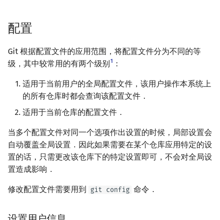
镜像站列表
Dev-C++
Java 速成
前缀和 & 差分
IDA*
状压 DP
Boyer–Moore 算法
置换和排列
块状数据结构
拓扑排序
扫描线
有限状态自动机
跟踪文件
文件操作
Lambda 表达式
归并排序
裴蜀定理 & 一次不定方程
多项式多点求值|快速插值
贝尔数
线性基
AVL 树
虚树
配置
致谢
CLion
Java 进阶
二分
回溯法
数位 DP
Z 函数（扩展 KMP）
弧度制与坐标系
单调栈
最短路问题
旋转卡壳
计算理论基础
查看提交记录
pb_ds
堆排序
费马小定理 & 欧拉定理
多项式初等函数
伯努利数
线性映射
红黑树
树分治
Git 根据配置文件的应用范围，将配置文件分为不同的等
Geany
分支管理
倍增
Dancing Links
插头 DP
AC 自动机
复数
单调队列
生成树问题
半平面交
字节顺序
编译优化
桶排序
模逆元
常系数齐次线性递推
Entringer Number
特征多项式
左偏红黑树
动态树分治
1
级，其中较常用的有两个级别
：
适用于当前用户的全局配置文件，该用户操作本系统上
Xcode
构造
Alpha–Beta 剪枝
计数 DP
后缀数组 (SA)
数论
ST 表
斯坦纳树
平面最近点对
约瑟夫问题
分支的创建
希尔排序
线性同余方程
多项式平移|连续点值平移
Eulerian Number
对角化
AA 树
AHU 算法
的所有仓库时都会查询该配置文件．
GUIDE
优化
动态 DP
后缀自动机 (SAM)
多项式与生成函数
树状数组
拆点
随机增量法
表达式求值
分支的合并
锦标赛排序
中国剩余定理
符号化方法
分拆数
Jordan标准型
树哈希
适用于当前仓库的配置文件．
当多个配置文件对同一个选项作出设置的时候，局部设置会
Sublime Text
概率 DP
后缀平衡树
组合数学
线段树
连通性相关
反演变换
在一台机器上规划任务
解决合并冲突
Tim 排序
升幂引理
Lagrange 反演
范德蒙德卷积
树上随机游走
自动覆盖全局设置．因此如果需要在某个仓库应用特定的设
置的话，只需更改该仓库下的特定设置即可，不会对全局设
CP Editor
DP 套 DP
广义后缀自动机
线性代数
划分树
环计数问题
计算几何杂项
主元素问题
其他合并方式
排序相关 STL
阶乘取模
形式幂级数复合|复合逆
Pólya 计数
置造成影响．
Code::Blocks
DP 优化
后缀树
线性规划
二叉搜索树 & 平衡树
最小环
Garsia–Wachs 算法
Squash（压缩）
排序应用
卢卡斯定理
普通生成函数
图论计数
修改配置文件需要用到
命令．
git config
其它 DP 方法
Manacher
抽象代数
跳表
2-SAT
15-puzzle
Rebase（变基）
同余方程
指数生成函数
设置用户信息