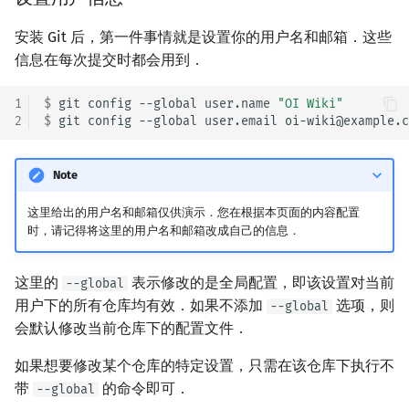
管理远程仓库
回文树
概率论
可持久化数据结构
欧拉图
Kahan 求和
二次剩余
安装 Git 后，第一件事情就是设置你的用户名和邮箱．这些
信息在每次提交时都会用到．
序列自动机
博弈论
树套树
哈密顿图
珂朵莉树/颜色段均摊
远程仓库的查看
阶 & 原根
1
$ 
git
config
--global
user.name
"OI Wiki"
最小表示法
数值算法
K-D Tree
二分图
空间优化简介
远程仓库的配置
离散对数
2
$ 
git
config
--global
user.email
Lyndon 分解
序理论
动态树
平面图
从远程仓库获取更改
高次剩余 & 单位根
Note
Main–Lorentz 算法
杨氏矩阵
析合树
弦图
将更改推送到远程仓库
数论分块
这里给出的用户名和邮箱仅供演示．您在根据本页面的内容配置
时，请记得将这里的用户名和邮箱改成自己的信息．
拟阵
PQ 树
图的着色
追踪远程分支
狄利克雷卷积
这里的
表示修改的是全局配置，即该设置对当前
--global
Berlekamp–Massey 算法
手指树
网络流
使用 ssh 连接
莫比乌斯反演
用户下的所有仓库均有效．如果不添加
选项，则
--global
会默认修改当前仓库下的配置文件．
Git GUI Tools
霍夫曼树
图的匹配
杜教筛
如果想要修改某个仓库的特定设置，只需在该仓库下执行不
外部链接
Prüfer 序列
Powerful Number 筛
带
的命令即可．
--global