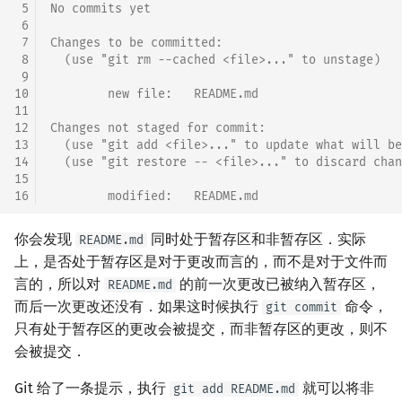
 5
No commits yet
 6
 7
Changes to be committed:
 8
  (use "git rm --cached <file>..." to unstage)
 9
10
        new file:   README.md
11
12
Changes not staged for commit:
13
  (use "git add <file>..." to update what will be
14
  (use "git restore -- <file>..." to discard chan
15
16
        modified:   README.md
你会发现
同时处于暂存区和非暂存区．实际
README.md
上，是否处于暂存区是对于更改而言的，而不是对于文件而
言的，所以对
的前一次更改已被纳入暂存区，
README.md
而后一次更改还没有．如果这时候执行
命令，
git commit
只有处于暂存区的更改会被提交，而非暂存区的更改，则不
会被提交．
Git 给了一条提示，执行
就可以将非
git add README.md