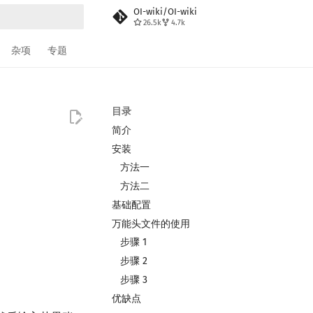
OI-wiki/OI-wiki
26.5k
4.7k
搜索
杂项
专题
目录
简介
安装
方法一
方法二
基础配置
万能头文件的使用
步骤 1
步骤 2
步骤 3
优缺点