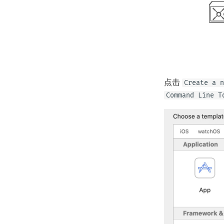
点击
Create a n
Command Line T