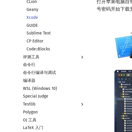
打开苹果电脑自带的
CLion
号密码开始下载
Geany
Xcode
GUIDE
Sublime Text
CP Editor
Code::Blocks
评测工具
命令行
评测工具简介
命令行编译与调试
Arbiter
编译器
Cena
WSL (Windows 10)
CCR Plus
Special Judge
Lemon
Testlib
Polygon
Testlib 简介
OJ 工具
通用
LaTeX 入门
Generator