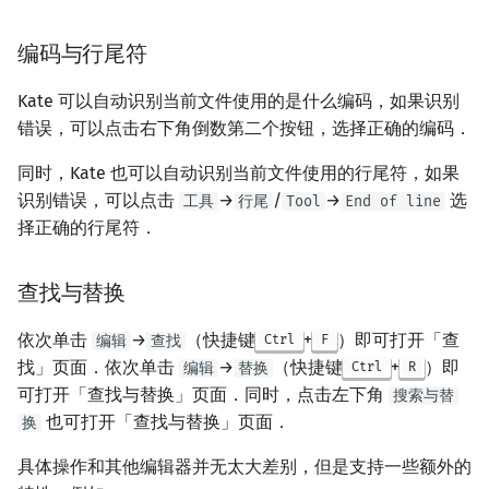
矩阵树定理
Min_25 筛
编码与行尾符
LGV 引理
洲阁筛
Kate 可以自动识别当前文件使用的是什么编码，如果识别
最大团搜索算法
类欧几里德算法
错误，可以点击右下角倒数第二个按钮，选择正确的编码．
同时，Kate 也可以自动识别当前文件使用的行尾符，如果
支配树
Meissel–Lehmer 算法
识别错误，可以点击
→
/
→
选
工具
行尾
Tool
End of line
择正确的行尾符．
图上随机游走
连分数
Stern–Brocot 树与 Farey
查找与替换
二次域
依次单击
→
（快捷键
+
）即可打开「查
编辑
查找
Ctrl
F
找」页面．依次单击
→
（快捷键
+
）即
编辑
替换
Ctrl
R
Pell 方程
可打开「查找与替换」页面．同时，点击左下角
搜索与替
也可打开「查找与替换」页面．
换
具体操作和其他编辑器并无太大差别，但是支持一些额外的