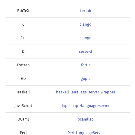
BibTeX
texlab
C
clangd
C++
clangd
D
serve-d
Fortran
fortls
Go
gopls
Haskell
haskell-language-server-wrapper
JavaScript
typescript-language-server
OCaml
ocamllsp
Perl
Perl-LanguageServer