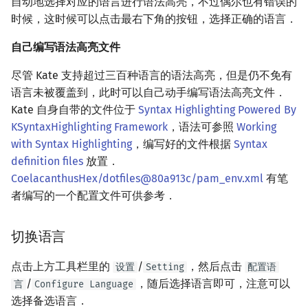
自动地选择对应的语言进行语法高亮，不过偶尔也有错误的
回文树
概率论
可持久化数据结构
欧拉图
Kahan 求和
常用的外部工具
二次剩余
时候，这时候可以点击最右下角的按钮，选择正确的语言．
自己编写语法高亮文件
序列自动机
博弈论
树套树
哈密顿图
珂朵莉树/颜色段均摊
编译并执行单个 C++ 文
阶 & 原根
件
尽管 Kate 支持超过三百种语言的语法高亮，但是仍不免有
最小表示法
数值算法
K-D Tree
二分图
空间优化简介
离散对数
语言未被覆盖到，此时可以自己动手编写语法高亮文件．
Git Blame
Kate 自身自带的文件位于
Syntax Highlighting Powered By
Lyndon 分解
序理论
动态树
平面图
高次剩余 & 单位根
KSyntaxHighlighting Framework
，语法可参照
Working
格式化
with Syntax Highlighting
，编写好的文件根据
Syntax
Main–Lorentz 算法
杨氏矩阵
析合树
弦图
数论分块
definition files
放置．
Git Blame
CoelacanthusHex/dotfiles@80a913c/pam_env.xml
有笔
拟阵
PQ 树
图的着色
狄利克雷卷积
者编写的一个配置文件可供参考．
相关外部链接
Berlekamp–Massey 算法
手指树
网络流
莫比乌斯反演
参考资料与脚注
切换语言
霍夫曼树
图的匹配
杜教筛
点击上方工具栏里的
/
，然后点击
设置
Setting
配置语
/
，随后选择语言即可，注意可以
言
Configure Language
Prüfer 序列
Powerful Number 筛
选择备选语言．