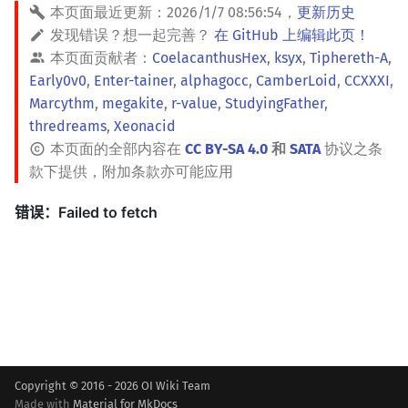
本页面最近更新：
2026/1/7 08:56:54
，
更新历史
发现错误？想一起完善？
在 GitHub 上编辑此页！
本页面贡献者：
CoelacanthusHex
,
ksyx
,
Tiphereth-A
,
Early0v0
,
Enter-tainer
,
alphagocc
,
CamberLoid
,
CCXXXI
,
Marcythm
,
megakite
,
r-value
,
StudyingFather
,
thredreams
,
Xeonacid
本页面的全部内容在
CC BY-SA 4.0
和
SATA
协议之条
款下提供，附加条款亦可能应用
Copyright © 2016 - 2026 OI Wiki Team
Made with
Material for MkDocs