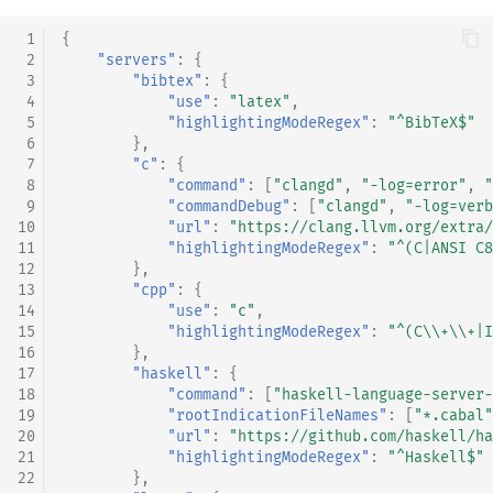
 1
{
 2
"servers"
:
{
 3
"bibtex"
:
{
 4
"use"
:
"latex"
,
 5
"highlightingModeRegex"
:
"^BibTeX$"
 6
},
 7
"c"
:
{
 8
"command"
:
[
"clangd"
,
"-log=error"
,
"
 9
"commandDebug"
:
[
"clangd"
,
"-log=verb
10
"url"
:
"https://clang.llvm.org/extra/
11
"highlightingModeRegex"
:
"^(C|ANSI C8
12
},
13
"cpp"
:
{
14
"use"
:
"c"
,
15
"highlightingModeRegex"
:
"^(C\\+\\+|I
16
},
17
"haskell"
:
{
18
"command"
:
[
"haskell-language-server-
19
"rootIndicationFileNames"
:
[
"*.cabal"
20
"url"
:
"https://github.com/haskell/h
21
"highlightingModeRegex"
:
"^Haskell$"
22
},