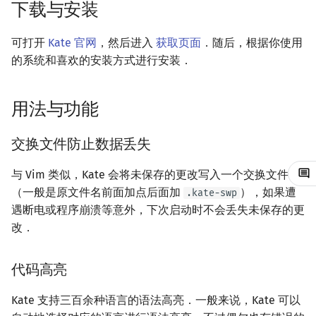
下载与安装
镜像站列表
Java 速成
前缀和 & 差分
IDA*
状压 DP
Boyer–Moore 算法
置换和排列
块状数据结构
拓扑排序
扫描线
有限状态自动机
编码与行尾符
文件操作
Lambda 表达式
归并排序
裴蜀定理 & 一次不定方程
多项式多点求值|快速插值
贝尔数
线性基
AVL 树
虚树
可打开
Kate 官网
，然后进入
获取页面
．随后，根据你使用
致谢
Java 进阶
二分
回溯法
数位 DP
Z 函数（扩展 KMP）
弧度制与坐标系
单调栈
最短路问题
旋转卡壳
计算理论基础
查找与替换
pb_ds
堆排序
费马小定理 & 欧拉定理
多项式初等函数
伯努利数
线性映射
红黑树
树分治
的系统和喜欢的安装方式进行安装．
倍增
Dancing Links
插头 DP
AC 自动机
复数
单调队列
生成树问题
半平面交
字节顺序
Language Server Protocol
编译优化
桶排序
模逆元
常系数齐次线性递推
Entringer Number
特征多项式
左偏红黑树
动态树分治
用法与功能
构造
Alpha–Beta 剪枝
计数 DP
后缀数组 (SA)
数论
ST 表
斯坦纳树
平面最近点对
约瑟夫问题
增加配置
希尔排序
线性同余方程
多项式平移|连续点值平移
Eulerian Number
对角化
AA 树
AHU 算法
交换文件防止数据丢失
优化
动态 DP
后缀自动机 (SAM)
多项式与生成函数
树状数组
拆点
随机增量法
表达式求值
内置终端
锦标赛排序
中国剩余定理
符号化方法
分拆数
Jordan标准型
树哈希
与 Vim 类似，Kate 会将未保存的更改写入一个交换文件
（一般是原文件名前面加点后面加
），如果遭
.kate-swp
概率 DP
后缀平衡树
组合数学
线段树
连通性相关
反演变换
在一台机器上规划任务
外部工具
Tim 排序
升幂引理
Lagrange 反演
范德蒙德卷积
树上随机游走
遇断电或程序崩溃等意外，下次启动时不会丢失未保存的更
改．
DP 套 DP
广义后缀自动机
线性代数
划分树
环计数问题
计算几何杂项
主元素问题
添加外部工具
排序相关 STL
阶乘取模
形式幂级数复合|复合逆
Pólya 计数
DP 优化
后缀树
线性规划
二叉搜索树 & 平衡树
最小环
Garsia–Wachs 算法
从预置配置中添加
排序应用
卢卡斯定理
普通生成函数
图论计数
代码高亮
其它 DP 方法
Manacher
抽象代数
跳表
2-SAT
15-puzzle
手写配置添加
同余方程
指数生成函数
Kate 支持三百余种语言的语法高亮．一般来说，Kate 可以