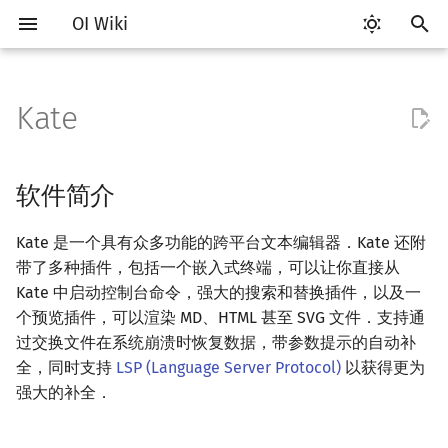
OI Wiki
键
入
Kate
Getting Started
比赛相关简介
软件简介
评测工具简介
Testlib 简介
语言基础简介
算法基础简介
搜索部分简介
动态规划部分简介
字符串部分简介
数学部分简介
数据结构部分简介
图论部分简介
计算几何部分简介
杂项简介
RMQ
OI 赛事与赛制
题型概述
读入、输出优化
Hello, World!
C++ 标准库简介
类
复杂度简介
排序简介
DP 优化简介
后缀数组简介
数字系统简介
数论基础
多项式与生成函数简介
排列组合
线性代数简介
线性规划基础
基本概念
基本概念
博弈论简介
插值
并查集
堆简介
分块思想
线段树基础
二叉搜索树 & 平衡树
可持久化数据结构简介
线段树套线段树
Link Cut Tree
树基础
最短路
最小生成树
强连通分量
网络流简介
图匹配
离线算法简介
随机函数
以
开
关于本项目
赛事
下载与安装
Arbiter
通用
C++ 基础
复杂度
DFS（搜索）
动态规划基础
字符串基础
布尔代数
栈
图论相关概念
二维计算几何基础
离散化
并查集应用
ICPC/CCPC 赛事与赛制
交互题
分段打表
C++ 语法基础
STL 容器
命名空间
均摊复杂度
选择排序
单调队列/单调栈优化
最优原地后缀排序算法
进位制
模算术简介
代数基本定理
抽屉原理
向量
单纯形法
群论
条件概率与独立性
公平组合游戏
数值积分
并查集复杂度
二叉堆
块状数组
线段树合并 & 分裂
Treap
可持久化线段树
平衡树套线段树
全局平衡二叉树
树的直径
差分约束
最小树形图
双连通分量
最大流
二分图最大匹配
CDQ 分治
随机化技巧
软件简介
始
如何参与
题型
用法与功能
Cena
Generator
C++ 标准库
枚举
BFS（搜索）
记忆化搜索
标准库
数字系统
队列
图的存储
三维计算几何基础
双指针
括号序列
常见错误
变量
STL 算法
值类别
冒泡排序
斜率优化
平衡三进制
素数
快速傅里叶变换
容斥原理
内积和外积
环论
随机变量
零和游戏
高斯消元
配对堆
块状链表
李超线段树
Splay 树
可持久化块状数组
线段树套平衡树
Euler Tour Tree
树的中心
k 短路
最小直径生成树
割点和桥
最小割
二分图最大权匹配
整体二分
爬山算法
Kate 是一个具有众多功能的跨平台文本编辑器．Kate 还附
搜
带了多种插件，包括一个嵌入式终端，可以让你直接从
OI Wiki 不是什么
学习路线
CCR Plus
Validator
C++ 进阶
模拟
双向搜索
背包 DP
字符串匹配
位操作
链表
DFS（图论）
距离
离线算法
线段树与离线询问
交换文件防止数据丢失
常见技巧
运算
bitset
重载运算符
插入排序
四边形不等式优化
格雷码
最大公约数
快速数论变换
斐波那契数列
矩阵
域论
随机变量的数字特征
非公平组合游戏
牛顿迭代法
左偏树
树分块
猫树
WBLT
可持久化平衡树
树状数组套权值线段树
Top Tree
树的重心
同余最短路
圆方树
费用流
一般图最大匹配
莫队算法
模拟退火
索
Kate 中启动控制台命令，强大的搜索和替换插件，以及一
个预览插件，可以渲染 MD、HTML 甚至 SVG 文件．支持通
格式手册
学习资源
Lemon
Interactor
C++ 与其他常用语言的区别
递归 & 分治
启发式搜索
区间 DP
字符串哈希
二进制集合操作
哈希表
BFS（图论）
Pick 定理
分数规划
代码高亮
流程控制语句
string
引用
计数排序
Slope Trick 优化
欧拉函数
快速沃尔什变换
错位排列
初等变换
Schreier–Sims 算法
概率不等式
Sqrt Tree
区间最值操作 & 区间历史
替罪羊树
可持久化字典树
分块套树状数组
最近公共祖先
点/边连通度
上下界网络流
一般图最大权匹配
过交换文件在系统崩溃时恢复数据，带参数提示的自动补
值
全，同时支持
LSP (Language Server Protocol)
以获得更为
数学符号表
技巧
Checker
Pascal 转 C++ 急救
贪心
A*
DAG 上的 DP
字典树 (Trie)
高精度计算
并查集
树上问题
三角剖分
随机化
自己编写语法高亮文件
高级数据类型
pair
常量
基数排序
WQS 二分
筛法
Chirp Z 变换
卡特兰数
行列式
笛卡尔树
可持久化可并堆
树链剖分
Stoer–Wagner 算法
稳定匹配
强大的补全．
Kinetic Tournament Tree
F.A.Q.
出题
Python 速成
排序
迭代加深搜索
树形 DP
前缀函数与 KMP 算法
快速幂
堆
有向无环图
凸包
悬线法
切换语言
函数
新版 C++ 特性
快速排序
状态设计优化
分解质因数
多项式牛顿迭代
斯特林数
线性空间
Size Balanced Tree
树上启发式合并