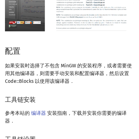
矩阵树定理
Min_25 筛
LGV 引理
洲阁筛
最大团搜索算法
类欧几里德算法
配置
支配树
Meissel–Lehmer 算法
如果安装时选择了不包含 MinGW 的安装程序，或者需要使
图上随机游走
连分数
用其他编译器，则需要手动安装和配置编译器，然后设置
Stern–Brocot 树与 Farey
Code::Blocks 以使用该编译器．
二次域
工具链安装
Pell 方程
参考本站的
编译器
安装指南，下载并安装你需要的编译
器．