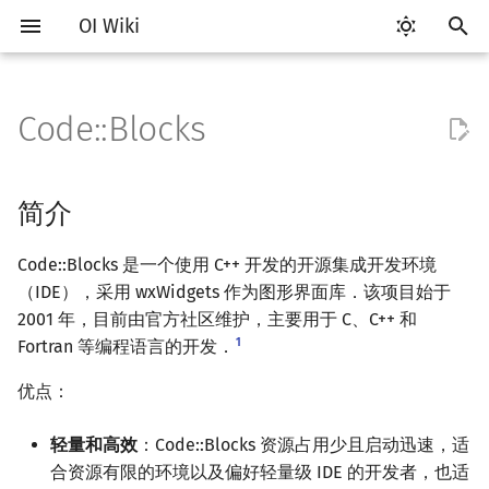
OI Wiki
键
入
Code::Blocks
Getting Started
比赛相关简介
简介
评测工具简介
Testlib 简介
语言基础简介
算法基础简介
搜索部分简介
动态规划部分简介
字符串部分简介
数学部分简介
数据结构部分简介
图论部分简介
计算几何部分简介
杂项简介
RMQ
OI 赛事与赛制
题型概述
读入、输出优化
Hello, World!
C++ 标准库简介
类
复杂度简介
排序简介
DP 优化简介
后缀数组简介
数字系统简介
数论基础
多项式与生成函数简介
排列组合
线性代数简介
线性规划基础
基本概念
基本概念
博弈论简介
插值
并查集
堆简介
分块思想
线段树基础
二叉搜索树 & 平衡树
可持久化数据结构简介
线段树套线段树
Link Cut Tree
树基础
最短路
最小生成树
强连通分量
网络流简介
图匹配
离线算法简介
随机函数
以
开
关于本项目
赛事
安装
Arbiter
通用
C++ 基础
复杂度
DFS（搜索）
动态规划基础
字符串基础
布尔代数
栈
图论相关概念
二维计算几何基础
离散化
并查集应用
ICPC/CCPC 赛事与赛制
交互题
分段打表
C++ 语法基础
STL 容器
命名空间
均摊复杂度
选择排序
单调队列/单调栈优化
最优原地后缀排序算法
进位制
模算术简介
代数基本定理
抽屉原理
向量
单纯形法
群论
条件概率与独立性
公平组合游戏
数值积分
并查集复杂度
二叉堆
块状数组
线段树合并 & 分裂
Treap
可持久化线段树
平衡树套线段树
全局平衡二叉树
树的直径
差分约束
最小树形图
双连通分量
最大流
二分图最大匹配
CDQ 分治
随机化技巧
简介
始
如何参与
题型
配置
Cena
Generator
C++ 标准库
枚举
BFS（搜索）
记忆化搜索
标准库
数字系统
队列
图的存储
三维计算几何基础
双指针
括号序列
常见错误
变量
STL 算法
值类别
冒泡排序
斜率优化
平衡三进制
素数
快速傅里叶变换
容斥原理
内积和外积
环论
随机变量
零和游戏
高斯消元
配对堆
块状链表
李超线段树
Splay 树
可持久化块状数组
线段树套平衡树
Euler Tour Tree
树的中心
k 短路
最小直径生成树
割点和桥
最小割
二分图最大权匹配
整体二分
爬山算法
Code::Blocks 是一个使用 C++ 开发的开源集成开发环境
搜
（IDE），采用 wxWidgets 作为图形界面库．该项目始于
OI Wiki 不是什么
学习路线
CCR Plus
Validator
C++ 进阶
模拟
双向搜索
背包 DP
字符串匹配
位操作
链表
DFS（图论）
距离
离线算法
线段树与离线询问
工具链安装
常见技巧
运算
bitset
重载运算符
插入排序
四边形不等式优化
格雷码
最大公约数
快速数论变换
斐波那契数列
矩阵
域论
随机变量的数字特征
非公平组合游戏
牛顿迭代法
左偏树
树分块
猫树
WBLT
可持久化平衡树
树状数组套权值线段树
Top Tree
树的重心
同余最短路
圆方树
费用流
一般图最大匹配
莫队算法
模拟退火
索
2001 年，目前由官方社区维护，主要用于 C、C++ 和
1
Fortran 等编程语言的开发．
格式手册
学习资源
Lemon
Interactor
C++ 与其他常用语言的区别
递归 & 分治
启发式搜索
区间 DP
字符串哈希
二进制集合操作
哈希表
BFS（图论）
Pick 定理
分数规划
工具链设置
流程控制语句
string
引用
计数排序
Slope Trick 优化
欧拉函数
快速沃尔什变换
错位排列
初等变换
Schreier–Sims 算法
概率不等式
Sqrt Tree
区间最值操作 & 区间历史
替罪羊树
可持久化字典树
分块套树状数组
最近公共祖先
点/边连通度
上下界网络流
一般图最大权匹配
值
优点：
数学符号表
技巧
使用
Checker
Pascal 转 C++ 急救
贪心
A*
DAG 上的 DP
字典树 (Trie)
高精度计算
并查集
树上问题
三角剖分
随机化
高级数据类型
pair
常量
基数排序
WQS 二分
筛法
Chirp Z 变换
卡特兰数
行列式
笛卡尔树
可持久化可并堆
树链剖分
Stoer–Wagner 算法
稳定匹配
Kinetic Tournament Tree
轻量和高效
：Code::Blocks 资源占用少且启动迅速，适
F.A.Q.
出题
Python 速成
排序
迭代加深搜索
树形 DP
前缀函数与 KMP 算法
快速幂
堆
有向无环图
凸包
悬线法
创建项目
函数
新版 C++ 特性
快速排序
状态设计优化
分解质因数
多项式牛顿迭代
斯特林数
线性空间
Size Balanced Tree
树上启发式合并
合资源有限的环境以及偏好轻量级 IDE 的开发者，也适