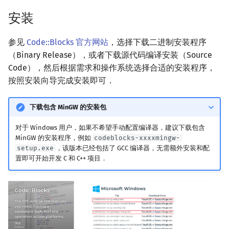
回文树
概率论
可持久化数据结构
欧拉图
Kahan 求和
二次剩余
安装
序列自动机
博弈论
树套树
哈密顿图
珂朵莉树/颜色段均摊
阶 & 原根
参见
Code::Blocks 官方网站
，选择下载二进制安装程序
（Binary Release），或者下载源代码编译安装（Source
最小表示法
数值算法
K-D Tree
二分图
空间优化简介
离散对数
Code），然后根据需求和操作系统选择合适的安装程序，
按照安装向导完成安装即可．
Lyndon 分解
序理论
动态树
平面图
高次剩余 & 单位根
下载包含 MinGW 的安装包
Main–Lorentz 算法
杨氏矩阵
析合树
弦图
数论分块
对于 Windows 用户，如果不希望手动配置编译器，建议下载包含
拟阵
PQ 树
图的着色
狄利克雷卷积
MinGW 的安装程序，例如
codeblocks-xxxxmingw-
setup.exe
，该版本已经包括了 GCC 编译器，无需额外安装和配
置即可开始开发 C 和 C++ 项目．
Berlekamp–Massey 算法
手指树
网络流
莫比乌斯反演
霍夫曼树
图的匹配
杜教筛
Prüfer 序列
Powerful Number 筛