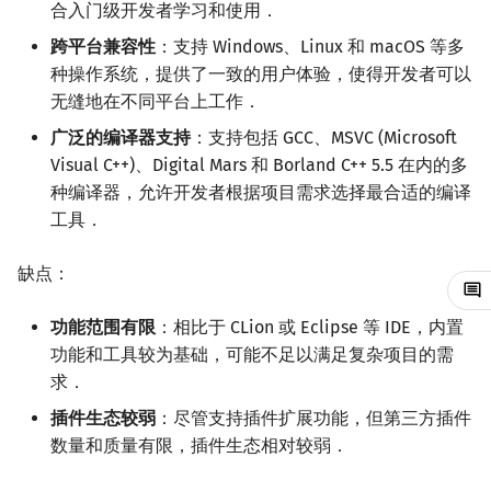
合入门级开发者学习和使用．
镜像站列表
Java 速成
前缀和 & 差分
IDA*
状压 DP
Boyer–Moore 算法
置换和排列
块状数据结构
拓扑排序
扫描线
有限状态自动机
构建和运行
文件操作
Lambda 表达式
归并排序
裴蜀定理 & 一次不定方程
多项式多点求值|快速插值
贝尔数
线性基
AVL 树
虚树
跨平台兼容性
：支持 Windows、Linux 和 macOS 等多
种操作系统，提供了一致的用户体验，使得开发者可以
致谢
Java 进阶
二分
回溯法
数位 DP
Z 函数（扩展 KMP）
弧度制与坐标系
单调栈
最短路问题
旋转卡壳
计算理论基础
调试
pb_ds
堆排序
费马小定理 & 欧拉定理
多项式初等函数
伯努利数
线性映射
红黑树
树分治
无缝地在不同平台上工作．
广泛的编译器支持
：支持包括 GCC、MSVC (Microsoft
自定义设置
倍增
Dancing Links
插头 DP
AC 自动机
复数
单调队列
生成树问题
半平面交
字节顺序
编译优化
桶排序
模逆元
常系数齐次线性递推
Entringer Number
特征多项式
左偏红黑树
动态树分治
Visual C++)、Digital Mars 和 Borland C++ 5.5 在内的多
种编译器，允许开发者根据项目需求选择最合适的编译
构造
Alpha–Beta 剪枝
计数 DP
后缀数组 (SA)
数论
ST 表
斯坦纳树
平面最近点对
约瑟夫问题
界面设置
希尔排序
线性同余方程
多项式平移|连续点值平移
Eulerian Number
对角化
AA 树
AHU 算法
工具．
优化
动态 DP
后缀自动机 (SAM)
多项式与生成函数
树状数组
拆点
随机增量法
表达式求值
插件设置
锦标赛排序
中国剩余定理
符号化方法
分拆数
Jordan标准型
树哈希
缺点：
概率 DP
后缀平衡树
组合数学
线段树
连通性相关
反演变换
在一台机器上规划任务
快捷键设置
Tim 排序
升幂引理
Lagrange 反演
范德蒙德卷积
树上随机游走
功能范围有限
：相比于 CLion 或 Eclipse 等 IDE，内置
功能和工具较为基础，可能不足以满足复杂项目的需
参考资料与注释
DP 套 DP
广义后缀自动机
线性代数
划分树
环计数问题
计算几何杂项
主元素问题
排序相关 STL
阶乘取模
形式幂级数复合|复合逆
Pólya 计数
求．
DP 优化
后缀树
线性规划
二叉搜索树 & 平衡树
最小环
Garsia–Wachs 算法
排序应用
卢卡斯定理
普通生成函数
图论计数
插件生态较弱
：尽管支持插件扩展功能，但第三方插件
数量和质量有限，插件生态相对较弱．
其它 DP 方法
Manacher
抽象代数
跳表
2-SAT
15-puzzle
同余方程
指数生成函数