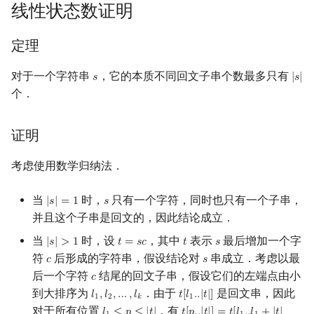
线性状态数证明
定理
对于一个字符串
，它的本质不同回文子串个数最多只有
𝑠
|
𝑠
|
s
|
s
|
个．
证明
考虑使用数学归纳法．
当
时，
只有一个字符，同时也只有一个子串，
|
𝑠
|
=
1
𝑠
|
s
|
=
1
s
并且这个子串是回文的，因此结论成立．
当
时，设
，其中
表示
最后增加一个字
|
𝑠
|
>
1
𝑡
=
𝑠
𝑐
𝑡
𝑠
|
s
|
>
1
t
=
s
c
t
s
符
后形成的字符串，假设结论对
串成立．考虑以最
𝑐
𝑠
c
s
后一个字符
结尾的回文子串，假设它们的左端点由小
𝑐
c
到大排序为
．由于
是回文串，因此
𝑙
,
𝑙
,
…
,
𝑙
𝑡
[
𝑙
.
.
|
𝑡
|
]
l
1
,
l
2
,
…
,
l
k
t
[
l
1
.
.
|
t
|
]
1
2
𝑘
1
对于所有位置
，有
l
1
≤
p
≤
|
t
|
t
[
p
.
.
|
t
|
]
=
t
[
l
1
.
.
l
1
+
|
t
|
−
p
]