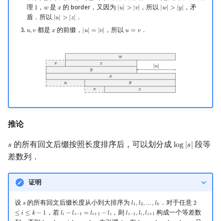
理
，
是
的 border，又因为
，所以
，矛
1
𝑤
𝑥
|
𝑢
|
>
|
𝑣
|
|
𝑤
|
>
|
𝑦
|
1
w
x
|
u
|
>
|
v
|
|
w
|
>
|
y
|
盾．所以
．
|
𝑢
|
>
|
𝑧
|
|
u
|
>
|
z
|
都是
的前缀，
，所以
．
𝑢
,
𝑣
𝑥
|
𝑢
|
=
|
𝑣
|
𝑢
=
𝑣
u
,
v
x
|
u
|
=
|
v
|
u
=
v
推论
的所有回文后缀按照长度排序后，可以划分成
段等
𝑠
l
o
g
|
𝑠
|
s
log
|
s
|
差数列．
证明
设
的所有回文后缀长度从小到大排序为
．对于任意
𝑠
𝑙
,
𝑙
,
…
,
𝑙
2
s
l
1
,
l
2
,
…
,
l
k
2
≤
i
≤
k
−
1
1
2
𝑘
，若
，则
构成一个等差数
≤
𝑖
≤
𝑘
−
1
𝑙
−
𝑙
=
𝑙
−
𝑙
𝑙
,
𝑙
,
𝑙
l
i
−
l
i
−
1
=
l
i
+
1
−
l
i
l
i
−
1
,
l
i
,
l
i
+
1
𝑖
𝑖
−
1
𝑖
+
1
𝑖
𝑖
−
1
𝑖
𝑖
+
1