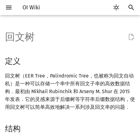
OI Wiki
键
入
回文树
Getting Started
比赛相关简介
工具软件简介
语言基础简介
算法基础简介
搜索部分简介
动态规划部分简介
后缀数组简介
定义
数学部分简介
数据结构部分简介
图论部分简介
计算几何部分简介
杂项简介
RMQ
OI 赛事与赛制
题型概述
读入、输出优化
Vim
评测工具简介
Testlib 简介
Hello, World!
C++ 标准库简介
类
复杂度简介
排序简介
DP 优化简介
数字系统简介
数论基础
多项式与生成函数简介
排列组合
线性代数简介
线性规划基础
基本概念
基本概念
博弈论简介
插值
并查集
堆简介
分块思想
线段树基础
二叉搜索树 & 平衡树
可持久化数据结构简介
线段树套线段树
Link Cut Tree
树基础
最短路
最小生成树
强连通分量
网络流简介
图匹配
离线算法简介
随机函数
以
开
关于本项目
赛事
代码编辑工具
C++ 基础
复杂度
DFS（搜索）
动态规划基础
最优原地后缀排序算法
结构
布尔代数
栈
图论相关概念
二维计算几何基础
离散化
并查集应用
ICPC/CCPC 赛事与赛制
交互题
分段打表
Emacs
Arbiter
通用
C++ 语法基础
STL 容器
命名空间
均摊复杂度
选择排序
单调队列/单调栈优化
进位制
模算术简介
代数基本定理
抽屉原理
向量
单纯形法
群论
条件概率与独立性
公平组合游戏
数值积分
并查集复杂度
二叉堆
块状数组
线段树合并 & 分裂
Treap
可持久化线段树
平衡树套线段树
全局平衡二叉树
树的直径
差分约束
最小树形图
双连通分量
最大流
二分图最大匹配
CDQ 分治
随机化技巧
定义
始
如何参与
题型
评测工具
C++ 标准库
枚举
BFS（搜索）
记忆化搜索
建造
数字系统
队列
图的存储
三维计算几何基础
双指针
括号序列
常见错误
VS Code
Cena
Generator
变量
STL 算法
值类别
冒泡排序
斜率优化
平衡三进制
素数
快速傅里叶变换
容斥原理
内积和外积
环论
随机变量
零和游戏
高斯消元
配对堆
块状链表
李超线段树
Splay 树
可持久化块状数组
线段树套平衡树
Euler Tour Tree
树的中心
k 短路
最小直径生成树
割点和桥
最小割
二分图最大权匹配
整体二分
爬山算法
回文树（EER Tree，Palindromic Tree，也被称为回文自动
搜
机）是一种可以存储一个串中所有回文子串的高效数据结
OI Wiki 不是什么
学习路线
命令行
C++ 进阶
模拟
双向搜索
背包 DP
线性状态数证明
位操作
链表
DFS（图论）
距离
离线算法
线段树与离线询问
常见技巧
Atom
CCR Plus
Validator
运算
bitset
重载运算符
插入排序
四边形不等式优化
格雷码
最大公约数
快速数论变换
斐波那契数列
矩阵
域论
随机变量的数字特征
非公平组合游戏
牛顿迭代法
左偏树
树分块
猫树
WBLT
可持久化平衡树
树状数组套权值线段树
Top Tree
树的重心
同余最短路
圆方树
费用流
一般图最大匹配
莫队算法
模拟退火
索
构．最初由 Mikhail Rubinchik 和 Arseny M. Shur 在 2015
年发表．它的灵感来源于后缀树等字符串后缀数据结构，使
格式手册
学习资源
命令行编译与调试
C++ 与其他常用语言的区别
递归 & 分治
启发式搜索
区间 DP
二进制集合操作
哈希表
BFS（图论）
Pick 定理
分数规划
定理
Eclipse
Lemon
Interactor
流程控制语句
string
引用
计数排序
Slope Trick 优化
欧拉函数
快速沃尔什变换
错位排列
初等变换
Schreier–Sims 算法
概率不等式
Sqrt Tree
区间最值操作 & 区间历史
替罪羊树
可持久化字典树
分块套树状数组
最近公共祖先
点/边连通度
上下界网络流
一般图最大权匹配
用回文树可以简单高效地解决一系列涉及回文串的问题．
值
数学符号表
技巧
编译器
Pascal 转 C++ 急救
贪心
A*
DAG 上的 DP
高精度计算
并查集
树上问题
三角剖分
随机化
证明
Notepad++
Checker
高级数据类型
pair
常量
基数排序
WQS 二分
筛法
Chirp Z 变换
卡特兰数
行列式
笛卡尔树
可持久化可并堆
树链剖分
Stoer–Wagner 算法
稳定匹配
Kinetic Tournament Tree
结构
F.A.Q.
出题
WSL (Windows 10)
Python 速成
排序
迭代加深搜索
树形 DP
正确性证明
快速幂
堆
有向无环图
凸包
悬线法
Kate
函数
新版 C++ 特性
快速排序
状态设计优化
分解质因数
多项式牛顿迭代
斯特林数
线性空间
Size Balanced Tree
树上启发式合并