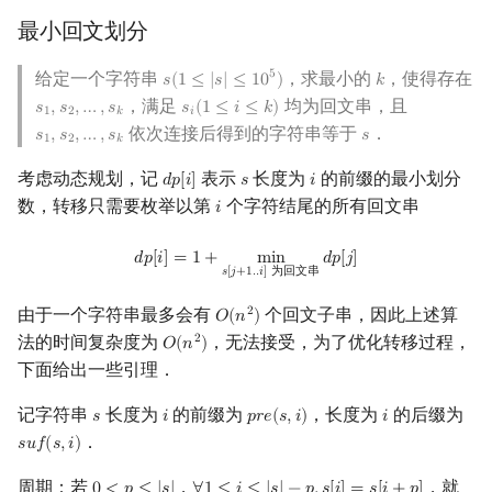
最小回文划分
给定一个字符串
，求最小的
，使得存在
5
𝑠
(
1
≤
|
𝑠
|
≤
1
0
)
𝑘
s
(
1
≤
|
s
|
≤
10
5
)
k
，满足
均为回文串，且
𝑠
,
𝑠
,
…
,
𝑠
𝑠
(
1
≤
𝑖
≤
𝑘
)
s
1
,
s
2
,
…
,
s
k
s
i
(
1
≤
i
≤
k
)
1
2
𝑘
𝑖
依次连接后得到的字符串等于
．
𝑠
,
𝑠
,
…
,
𝑠
𝑠
s
1
,
s
2
,
…
,
s
k
s
1
2
𝑘
考虑动态规划，记
表示
长度为
的前缀的最小划分
𝑑
𝑝
[
𝑖
]
𝑠
𝑖
d
p
[
i
]
s
i
数，转移只需要枚举以第
个字符结尾的所有回文串
𝑖
i
d
p
[
i
]
=
1
+
min
s
[
j
+
1.
.
i
]
为回文串
d
p
[
j
]
𝑑
𝑝
[
𝑖
]
=
1
+
m
i
n
𝑑
𝑝
[
𝑗
]
𝑠
[
𝑗
+
1
.
.
𝑖
]
为回文串
由于一个字符串最多会有
个回文子串，因此上述算
2
𝑂
(
𝑛
)
O
(
n
2
)
法的时间复杂度为
，无法接受，为了优化转移过程，
2
𝑂
(
𝑛
)
O
(
n
2
)
下面给出一些引理．
记字符串
长度为
的前缀为
，长度为
的后缀为
𝑠
𝑖
𝑝
𝑟
𝑒
(
𝑠
,
𝑖
)
𝑖
s
i
p
r
e
(
s
,
i
)
i
．
𝑠
𝑢
𝑓
(
𝑠
,
𝑖
)
s
u
f
(
s
,
i
)
周期：若
，
，就
0
<
p
≤
|
s
|
∀
1
≤
i
≤
|
s
|
−
p
,
s
[
i
]
=
s
[
i
+
p
]