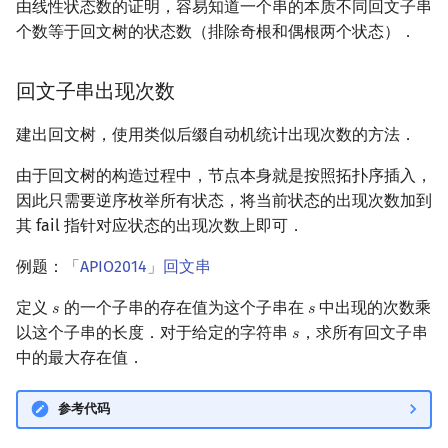
由线性状态数的证明，容易知道一个串的本质不同回文子串
个数等于回文树的状态数（排除奇根和偶根两个状态）．
回文子串出现次数
建出回文树，使用类似后缀自动机统计出现次数的方法．
由于回文树的构造过程中，节点本身就是按照拓扑序插入，
因此只需要逆序枚举所有状态，将当前状态的出现次数加到
其 fail 指针对应状态的出现次数上即可．
例题：
「APIO2014」回文串
定义
的一个子串的存在值为这个子串在
中出现的次数乘
𝑠
𝑠
s
s
以这个子串的长度．对于给定的字符串
，求所有回文子串
𝑠
s
中的最大存在值．
参考代码