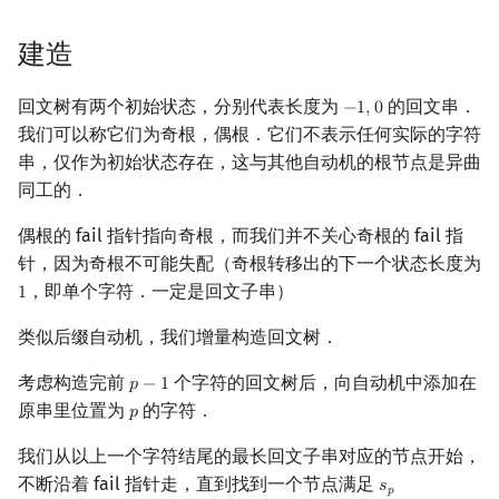
矩阵树定理
Min_25 筛
建造
LGV 引理
洲阁筛
回文树有两个初始状态，分别代表长度为
的回文串．
−
1
,
0
−
1
,
0
最大团搜索算法
类欧几里德算法
我们可以称它们为奇根，偶根．它们不表示任何实际的字符
串，仅作为初始状态存在，这与其他自动机的根节点是异曲
支配树
Meissel–Lehmer 算法
同工的．
偶根的 fail 指针指向奇根，而我们并不关心奇根的 fail 指
图上随机游走
连分数
针，因为奇根不可能失配（奇根转移出的下一个状态长度为
Stern–Brocot 树与 Farey
，即单个字符．一定是回文子串）
1
1
类似后缀自动机，我们增量构造回文树．
二次域
考虑构造完前
个字符的回文树后，向自动机中添加在
𝑝
−
1
p
−
1
Pell 方程
原串里位置为
的字符．
𝑝
p
我们从以上一个字符结尾的最长回文子串对应的节点开始，
不断沿着 fail 指针走，直到找到一个节点满足
𝑠
s
p
=
s
p
−
l
e
n
−
1
𝑝