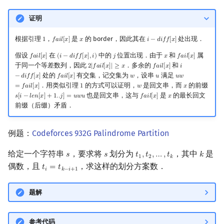
证明
根据引理
，
是
的 border，因此其在
处出现．
1
𝑓
𝑎
𝑖
𝑙
[
𝑥
]
𝑥
𝑖
−
𝑑
𝑖
𝑓
𝑓
[
𝑥
]
1
f
a
i
l
[
x
]
x
i
−
d
i
f
f
[
x
]
假设
在
中的
位置出现．由于
和
属
𝑓
𝑎
𝑖
𝑙
[
𝑥
]
(
𝑖
−
𝑑
𝑖
𝑓
𝑓
[
𝑥
]
,
𝑖
)
𝑗
𝑥
𝑓
𝑎
𝑖
𝑙
[
𝑥
]
f
a
i
l
[
x
]
(
i
−
d
i
f
f
[
x
]
,
i
)
j
x
f
a
i
l
[
x
]
于同一个等差数列，因此
．多余的
和
2
|
𝑓
𝑎
𝑖
𝑙
[
𝑥
]
|
≥
𝑥
𝑓
𝑎
𝑖
𝑙
[
𝑥
]
𝑖
2
|
f
a
i
l
[
x
]
|
≥
x
f
a
i
l
[
x
]
i
−
d
i
f
f
[
x
]
处的
有交集，记交集为
，设串
满足
−
𝑑
𝑖
𝑓
𝑓
[
𝑥
]
𝑓
𝑎
𝑖
𝑙
[
𝑥
]
𝑤
𝑢
𝑢
𝑤
f
a
i
l
[
x
]
w
u
u
w
=
f
a
i
l
[
x
]
．用类似引理
的方式可以证明，
是回文串，而
的前缀
=
𝑓
𝑎
𝑖
𝑙
[
𝑥
]
1
𝑤
𝑥
1
w
x
也是回文串，这与
是
的最长回文
𝑠
[
𝑖
−
𝑙
𝑒
𝑛
[
𝑥
]
+
1
.
.
𝑗
]
=
𝑢
𝑤
𝑢
𝑓
𝑎
𝑖
𝑙
[
𝑥
]
𝑥
s
[
i
−
l
e
n
[
x
]
+
1.
.
j
]
=
u
w
u
f
a
i
l
[
x
]
x
前缀（后缀）矛盾．
例题：
Codeforces 932G Palindrome Partition
给定一个字符串
，要求将
划分为
，其中
是
𝑠
𝑠
𝑡
,
𝑡
,
…
,
𝑡
𝑘
s
s
t
1
,
t
2
,
…
,
t
k
k
1
2
𝑘
偶数，且
，求这样的划分方案数．
𝑡
=
𝑡
t
i
=
t
k
−
i
+
1
𝑖
𝑘
−
𝑖
+
1
题解
参考代码