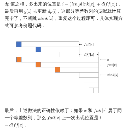
值之和，多出来的位置是
．
𝑑
𝑝
𝑖
−
(
𝑙
𝑒
𝑛
[
𝑠
𝑙
𝑖
𝑛
𝑘
[
𝑥
]
]
+
𝑑
𝑖
𝑓
𝑓
[
𝑥
]
)
d
p
i
−
(
l
e
n
[
s
l
i
n
k
[
x
]
]
+
d
i
f
f
[
x
]
)
最后再用
去更新
，这部分等差数列的贡献就计算
𝑔
[
𝑥
]
𝑑
𝑝
[
𝑖
]
g
[
x
]
d
p
[
i
]
完毕了，不断跳
，重复这个过程即可．具体实现方
𝑠
𝑙
𝑖
𝑛
𝑘
[
𝑥
]
s
l
i
n
k
[
x
]
式可参考例题代码．
最后，上述做法的正确性依赖于：如果
和
属于同
𝑥
𝑓
𝑎
𝑖
𝑙
[
𝑥
]
x
f
a
i
l
[
x
]
一个等差数列，那么
上一次出现位置是
𝑓
𝑎
𝑖
𝑙
[
𝑥
]
𝑖
f
a
i
l
[
x
]
i
−
d
i
f
f
[
x
]
．
−
𝑑
𝑖
𝑓
𝑓
[
𝑥
]