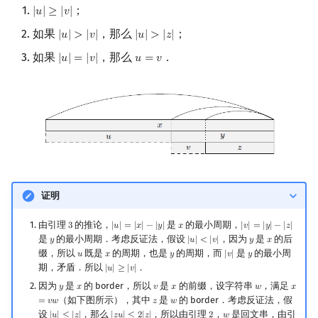
；
|
𝑢
|
≥
|
𝑣
|
|
u
|
≥
|
v
|
如果
，那么
；
|
𝑢
|
>
|
𝑣
|
|
𝑢
|
>
|
𝑧
|
|
u
|
>
|
v
|
|
u
|
>
|
z
|
如果
，那么
．
|
𝑢
|
=
|
𝑣
|
𝑢
=
𝑣
|
u
|
=
|
v
|
u
=
v
证明
由引理
的推论，
是
的最小周期，
3
|
𝑢
|
=
|
𝑥
|
−
|
𝑦
|
𝑥
|
𝑣
|
=
|
𝑦
|
−
|
𝑧
|
3
|
u
|
=
|
x
|
−
|
y
|
x
|
v
|
=
|
y
|
−
|
z
|
是
的最小周期．考虑反证法，假设
，因为
是
的后
𝑦
|
𝑢
|
<
|
𝑣
|
𝑦
𝑥
y
|
u
|
<
|
v
|
y
x
缀，所以
既是
的周期，也是
的周期，而
是
的最小周
𝑢
𝑥
𝑦
|
𝑣
|
𝑦
u
x
y
|
v
|
y
期，矛盾．所以
．
|
𝑢
|
≥
|
𝑣
|
|
u
|
≥
|
v
|
因为
是
的 border，所以
是
的前缀，设字符串
，满足
𝑦
𝑥
𝑣
𝑥
𝑤
𝑥
y
x
v
x
w
x
=
v
w
（如下图所示），其中
是
的 border．考虑反证法，假
=
𝑣
𝑤
𝑧
𝑤
z
w
设
，那么
，所以由引理
，
是回文串，由引
|
𝑢
|
≤
|
𝑧
|
|
𝑧
𝑢
|
≤
2
|
𝑧
|
2
𝑤
|
u
|
≤
|
z
|
|
z
u
|
≤
2
|
z
|
2
w