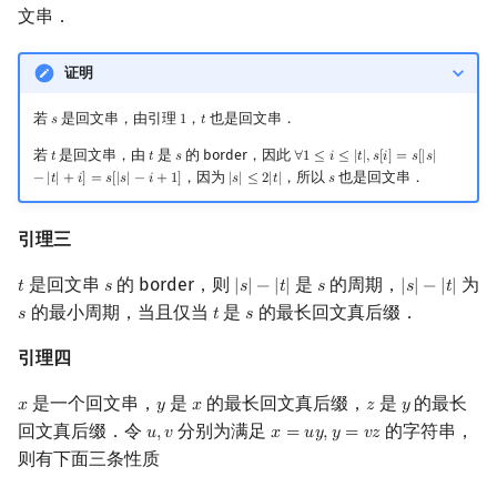
文串．
证明
若
是回文串，由引理
，
也是回文串．
𝑠
1
𝑡
s
1
t
若
是回文串，由
是
的 border，因此
𝑡
𝑡
𝑠
∀
1
≤
𝑖
≤
|
𝑡
|
,
𝑠
[
𝑖
]
=
𝑠
[
|
𝑠
|
t
t
s
∀
1
≤
i
≤
|
t
|
,
s
[
i
]
=
s
[
|
s
|
−
|
t
|
+
i
]
=
s
[
|
s
|
−
i
+
，因为
，所以
也是回文串．
−
|
𝑡
|
+
𝑖
]
=
𝑠
[
|
𝑠
|
−
𝑖
+
1
]
|
𝑠
|
≤
2
|
𝑡
|
𝑠
|
s
|
≤
2
|
t
|
s
引理三
是回文串
的 border，则
是
的周期，
为
𝑡
𝑠
|
𝑠
|
−
|
𝑡
|
𝑠
|
𝑠
|
−
|
𝑡
|
t
s
|
s
|
−
|
t
|
s
|
s
|
−
|
t
|
的最小周期，当且仅当
是
的最长回文真后缀．
𝑠
𝑡
𝑠
s
t
s
引理四
是一个回文串，
是
的最长回文真后缀，
是
的最长
𝑥
𝑦
𝑥
𝑧
𝑦
x
y
x
z
y
回文真后缀．令
分别为满足
的字符串，
𝑢
,
𝑣
𝑥
=
𝑢
𝑦
,
𝑦
=
𝑣
𝑧
u
,
v
x
=
u
y
,
y
=
v
z
则有下面三条性质