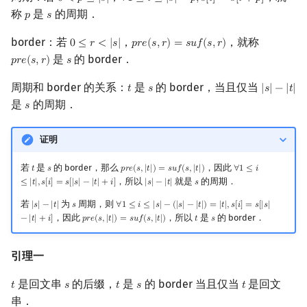
0
<
𝑝
≤
|
𝑠
|
∀
1
≤
𝑖
≤
|
𝑠
|
−
𝑝
,
𝑠
[
𝑖
]
=
𝑠
[
𝑖
+
𝑝
]
称
是
的周期．
𝑝
𝑠
p
s
border：若
，
，就称
0
≤
𝑟
<
|
𝑠
|
𝑝
𝑟
𝑒
(
𝑠
,
𝑟
)
=
𝑠
𝑢
𝑓
(
𝑠
,
𝑟
)
0
≤
r
<
|
s
|
p
r
e
(
s
,
r
)
=
s
u
f
(
s
,
r
)
是
的 border．
𝑝
𝑟
𝑒
(
𝑠
,
𝑟
)
𝑠
p
r
e
(
s
,
r
)
s
周期和 border 的关系：
是
的 border，当且仅当
𝑡
𝑠
|
𝑠
|
−
|
𝑡
|
t
s
|
s
|
−
|
t
|
是
的周期．
𝑠
s
证明
若
是
的 border，那么
，因此
𝑡
𝑠
𝑝
𝑟
𝑒
(
𝑠
,
|
𝑡
|
)
=
𝑠
𝑢
𝑓
(
𝑠
,
|
𝑡
|
)
∀
1
≤
𝑖
t
s
p
r
e
(
s
,
|
t
|
)
=
s
u
f
(
s
,
|
t
|
)
∀
1
≤
i
≤
|
t
|
,
s
[
i
]
=
s
[
|
s
|
−
，所以
就是
的周期．
≤
|
𝑡
|
,
𝑠
[
𝑖
]
=
𝑠
[
|
𝑠
|
−
|
𝑡
|
+
𝑖
]
|
𝑠
|
−
|
𝑡
|
𝑠
|
s
|
−
|
t
|
s
若
为
周期，则
|
𝑠
|
−
|
𝑡
|
𝑠
∀
1
≤
𝑖
≤
|
𝑠
|
−
(
|
𝑠
|
−
|
𝑡
|
)
=
|
𝑡
|
,
𝑠
[
𝑖
]
=
𝑠
[
|
𝑠
|
|
s
|
−
|
t
|
s
∀
1
≤
i
≤
|
s
|
−
(
|
s
|
−
|
t
|
)
=
|
t
|
,
s
[
i
]
=
s
[
|
s
|
−
|
t
|
+
i
]
，因此
，所以
是
的 border．
−
|
𝑡
|
+
𝑖
]
𝑝
𝑟
𝑒
(
𝑠
,
|
𝑡
|
)
=
𝑠
𝑢
𝑓
(
𝑠
,
|
𝑡
|
)
𝑡
𝑠
p
r
e
(
s
,
|
t
|
)
=
s
u
f
(
s
,
|
t
|
)
t
s
引理一
是回文串
的后缀，
是
的 border 当且仅当
是回文
𝑡
𝑠
𝑡
𝑠
𝑡
t
s
t
s
t
串．