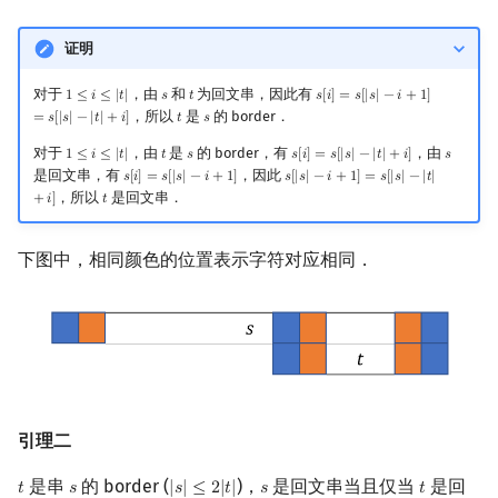
证明
对于
，由
和
为回文串，因此有
1
≤
𝑖
≤
|
𝑡
|
𝑠
𝑡
𝑠
[
𝑖
]
=
𝑠
[
|
𝑠
|
−
𝑖
+
1
]
1
≤
i
≤
|
t
|
s
t
s
[
i
]
=
s
[
|
s
|
−
i
+
1
]
=
s
[
|
s
|
−
|
t
|
+
i
]
，所以
是
的 border．
=
𝑠
[
|
𝑠
|
−
|
𝑡
|
+
𝑖
]
𝑡
𝑠
t
s
对于
，由
是
的 border，有
，由
1
≤
𝑖
≤
|
𝑡
|
𝑡
𝑠
𝑠
[
𝑖
]
=
𝑠
[
|
𝑠
|
−
|
𝑡
|
+
𝑖
]
𝑠
1
≤
i
≤
|
t
|
t
s
s
[
i
]
=
s
[
|
s
|
−
|
t
|
+
i
]
s
是回文串，有
，因此
𝑠
[
𝑖
]
=
𝑠
[
|
𝑠
|
−
𝑖
+
1
]
𝑠
[
|
𝑠
|
−
𝑖
+
1
]
=
𝑠
[
|
𝑠
|
−
|
𝑡
|
s
[
i
]
=
s
[
|
s
|
−
i
+
1
]
s
[
|
s
|
−
i
+
1
]
=
s
[
|
s
|
−
|
t
|
+
i
]
，所以
是回文串．
+
𝑖
]
𝑡
t
下图中，相同颜色的位置表示字符对应相同．
引理二
是串
的 border (
)，
是回文串当且仅当
是回
𝑡
𝑠
|
𝑠
|
≤
2
|
𝑡
|
𝑠
𝑡
t
s
|
s
|
≤
2
|
t
|
s
t