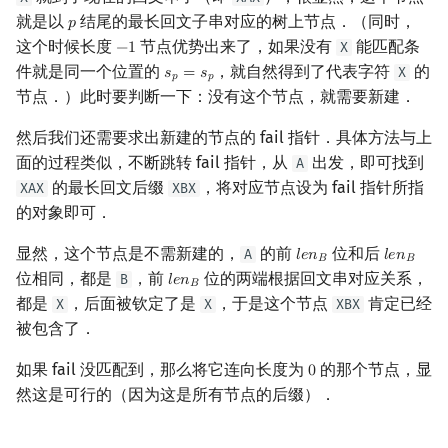
就是以
结尾的最长回文子串对应的树上节点．（同时，
𝑝
p
这个时候长度
节点优势出来了，如果没有
能匹配条
X
−
1
−
1
件就是同一个位置的
，就自然得到了代表字符
的
X
𝑠
=
𝑠
s
p
=
s
p
𝑝
𝑝
节点．）此时要判断一下：没有这个节点，就需要新建．
然后我们还需要求出新建的节点的 fail 指针．具体方法与上
面的过程类似，不断跳转 fail 指针，从
出发，即可找到
A
的最长回文后缀
，将对应节点设为 fail 指针所指
XAX
XBX
的对象即可．
显然，这个节点是不需新建的，
的前
位和后
A
𝑙
𝑒
𝑛
𝑙
𝑒
𝑛
l
e
n
B
l
e
n
B
𝐵
𝐵
位相同，都是
，前
位的两端根据回文串对应关系，
B
𝑙
𝑒
𝑛
l
e
n
B
𝐵
都是
，后面被钦定了是
，于是这个节点
肯定已经
X
X
XBX
被包含了．
如果 fail 没匹配到，那么将它连向长度为
的那个节点，显
0
0
然这是可行的（因为这是所有节点的后缀）．