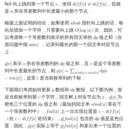
fail 向上跳到第一个节点
，使得
，也就
𝑣
𝑑
𝑖
𝑓
𝑓
[
𝑣
]
≠
𝑑
𝑖
𝑓
𝑓
[
𝑢
]
v
d
i
f
f
[
v
]
≠
d
i
f
f
[
u
]
是
所在等差数列中长度最小的那个节点．
𝑢
u
根据上面证明的结论，如果使用
指针向上跳的话，每
𝑠
𝑙
𝑖
𝑛
𝑘
s
l
i
n
k
向后填加一个字符，只需要向上跳
次．因此，可
𝑂
(
l
o
g
|
𝑠
|
)
O
(
log
|
s
|
)
以考虑将一个等差数列表示的所有回文串的
值之和（在
𝑑
𝑝
d
p
原问题中指
），记录到最长的那一个回文串对应节点
m
i
n
min
上．
表示
所在等差数列的
值之和，且
是这个等差数
𝑔
[
𝑣
]
𝑣
𝑑
𝑝
𝑣
g
[
v
]
v
d
p
v
列中长度最长的节点，则
𝑔
[
𝑣
]
=
∑
𝑑
𝑝
[
𝑖
g
[
v
]
=
∑
s
l
i
n
k
[
x
]
=
s
l
i
n
k
[
v
]
d
p
[
i
−
l
e
n
[
x
]
]
𝑠
𝑙
𝑖
𝑛
𝑘
[
𝑥
]
=
𝑠
𝑙
𝑖
𝑛
𝑘
[
𝑣
]
，这里
是当前枚举到的下标．
−
𝑙
𝑒
𝑛
[
𝑥
]
]
𝑖
i
下面我们考虑如何更新
数组和
数组．以下图为例，假
𝑔
𝑑
𝑝
g
d
p
设当前枚举到第
个字符，回文树上对应节点为
．
为
𝑖
𝑥
𝑔
[
𝑥
]
i
x
g
[
x
]
橙色三个位置的
值之和（最短的回文串
算在下
𝑑
𝑝
𝑠
𝑙
𝑖
𝑛
𝑘
[
𝑥
]
d
p
s
l
i
n
k
[
x
]
一个等差数列中）．
上一次出现位置是
𝑓
𝑎
𝑖
𝑙
[
𝑥
]
𝑖
−
𝑑
𝑖
𝑓
𝑓
[
𝑥
]
f
a
i
l
[
x
]
i
−
d
i
f
f
[
x
]
（在
处结束），
包含的
值是蓝色位
𝑖
−
𝑑
𝑖
𝑓
𝑓
[
𝑥
]
𝑔
[
𝑓
𝑎
𝑖
𝑙
[
𝑥
]
]
𝑑
𝑝
i
−
d
i
f
f
[
x
]
g
[
f
a
i
l
[
x
]
]
d
p
置．因此，
实际上等于
和多出来一个位置的
𝑔
[
𝑥
]
𝑔
[
𝑓
𝑎
𝑖
𝑙
[
𝑥
]
]
g
[
x
]
g
[
f
a
i
l
[
x
]
]