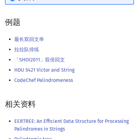
例题
最长双回文串
拉拉队排练
「SHOI2011」双倍回文
HDU 5421 Victor and String
CodeChef Palindromeness
相关资料
EERTREE: An Efficient Data Structure for Processing
Palindromes in Strings