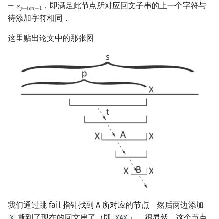
，即满足此节点所对应回文子串的上一个字符与
=
𝑠
𝑝
−
𝑙
𝑒
𝑛
−
1
待添加字符相同．
这里贴出论文中的那张图
我们通过跳 fail 指针找到 A 所对应的节点，然后两边添加
就到了现在的回文串了（即
），很显然，这个节点
X
XAX