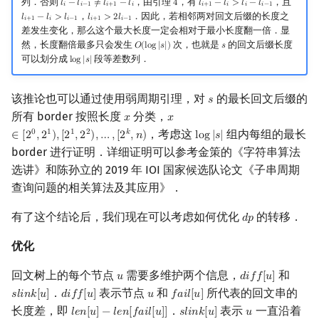
列．否则
，由引理
，有
，且
𝑙
−
𝑙
≠
𝑙
−
𝑙
4
𝑙
−
𝑙
>
𝑙
−
𝑙
l
i
−
l
i
−
1
≠
l
i
+
1
−
l
i
4
l
i
+
1
−
l
i
>
l
i
−
l
i
−
1
𝑖
𝑖
−
1
𝑖
+
1
𝑖
𝑖
+
1
𝑖
𝑖
𝑖
−
1
，
．因此，若相邻两对回文后缀的长度之
𝑙
−
𝑙
>
𝑙
𝑙
>
2
𝑙
l
i
+
1
−
l
i
>
l
i
−
1
l
i
+
1
>
2
l
i
−
1
𝑖
+
1
𝑖
𝑖
−
1
𝑖
+
1
𝑖
−
1
差发生变化，那么这个最大长度一定会相对于最小长度翻一倍．显
然，长度翻倍最多只会发生
次，也就是
的回文后缀长度
𝑂
(
l
o
g
|
𝑠
|
)
𝑠
O
(
log
|
s
|
)
s
可以划分成
段等差数列．
l
o
g
|
𝑠
|
log
|
s
|
该推论也可以通过使用弱周期引理，对
的最长回文后缀的
𝑠
s
所有 border 按照长度
分类，
𝑥
𝑥
x
x
∈
[
2
0
,
2
1
)
,
[
2
1
,
2
2
)
,
…
,
[
2
k
,
n
)
，考虑这
组内每组的最长
0
1
1
2
𝑘
∈
[
2
,
2
)
,
[
2
,
2
)
,
…
,
[
2
,
𝑛
)
l
o
g
|
𝑠
|
log
|
s
|
border 进行证明．详细证明可以参考金策的《字符串算法
选讲》和陈孙立的 2019 年 IOI 国家候选队论文《子串周期
查询问题的相关算法及其应用》．
有了这个结论后，我们现在可以考虑如何优化
的转移．
𝑑
𝑝
d
p
优化
回文树上的每个节点
需要多维护两个信息，
和
𝑢
𝑑
𝑖
𝑓
𝑓
[
𝑢
]
u
d
i
f
f
[
u
]
．
表示节点
和
所代表的回文串的
𝑠
𝑙
𝑖
𝑛
𝑘
[
𝑢
]
𝑑
𝑖
𝑓
𝑓
[
𝑢
]
𝑢
𝑓
𝑎
𝑖
𝑙
[
𝑢
]
s
l
i
n
k
[
u
]
d
i
f
f
[
u
]
u
f
a
i
l
[
u
]
长度差，即
．
表示
一直沿着
𝑙
𝑒
𝑛
[
𝑢
]
−
𝑙
𝑒
𝑛
[
𝑓
𝑎
𝑖
𝑙
[
𝑢
]
]
𝑠
𝑙
𝑖
𝑛
𝑘
[
𝑢
]
𝑢
l
e
n
[
u
]
−
l
e
n
[
f
a
i
l
[
u
]
]
s
l
i
n
k
[
u
]
u