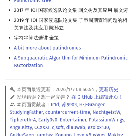
Palindromic tree
2017 年 IOI 国家候选队论文集 回文树及其应用 翁文涛
2019 年 IOI 国家候选队论文集 子串周期查询问题的相
关算法及其应用 陈孙立
字符串算法选讲 金策
A bit more about palindromes
A Subquadratic Algorithm for Minimum Palindromic
Factorization
本页面最近更新：
2026/1/7 08:56:54
，
更新历史
发现错误？想一起完善？
在 GitHub 上编辑此页！
本页面贡献者：
Ir1d
,
yjl9903
,
H-J-Granger
,
StudyingFather
,
countercurrent-time
,
NachtgeistW
,
Tiphereth-A
,
Early0v0
,
Enter-tainer
,
PotassiumWings
,
AngelKitty
,
CCXXXI
,
cjsoft
,
diauweb
,
ezoixx130
,
GekkaSaori
,
iamtwz
,
Konano
,
LovelyBuggies
,
Makkiy
,