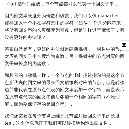
（fail 指针）组成，每个节点都可以代表一个回文子串．
概率论
可持久化数据结构
欧拉图
Kahan 求和
优化
二次剩余
因为回文串长度分为奇数和偶数，我们可以像 manacher
例题
博弈论
树套树
哈密顿图
珂朵莉树/颜色段均摊
阶 & 原根
那样加入一个不在字符集中的字符（如 '#'）作为分隔符来
将所有回文串的长度都变为奇数，但是这样过于麻烦了．有
相关资料
数值算法
K-D Tree
二分图
空间优化简介
离散对数
没有更好的办法呢？
序理论
动态树
平面图
高次剩余 & 单位根
答案自然是有．更好的办法就是建两棵树，一棵树中的节点
对应的回文子串长度均为奇数，另一棵树中的节点对应的回
杨氏矩阵
析合树
弦图
数论分块
文子串长度均为偶数．
和其它的自动机一样，一个节点的 fail 指针指向的是这个节
拟阵
PQ 树
图的着色
狄利克雷卷积
点所代表的回文串的最长回文后缀所对应的节点，但是转移
边并非代表在原节点代表的回文串后加一个字符，而是表示
Berlekamp–Massey 算法
手指树
网络流
莫比乌斯反演
在原节点代表的回文串前后各加一个相同的字符（不难理
解，因为要保证存的是回文串）．
霍夫曼树
图的匹配
杜教筛
我们还需要在每个节点上维护此节点对应回文子串的长度
Prüfer 序列
Powerful Number 筛
len，这个信息保证了我们可以轻松地构造出回文树．