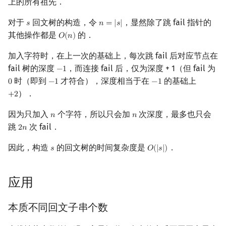
上的所有祖先．
对于
回文树的构造，令
，显然除了跳 fail 指针的
𝑠
𝑛
=
|
𝑠
|
s
n
=
|
s
|
其他操作都是
的．
𝑂
(
𝑛
)
O
(
n
)
加入字符时，在上一次的基础上，每次跳 fail 后对应节点在
fail 树的深度
，而连接 fail 后，仅为深度 + 1（但 fail 为
−
1
−
1
时（即到
才符合），深度相当于在
的基础上
0
−
1
−
1
0
−
1
−
1
）．
+
2
+
2
因为只加入
个字符，所以只会加
次深度，最多也只会
𝑛
𝑛
n
n
跳
次 fail．
2
𝑛
2
n
因此，构造
的回文树的时间复杂度是
．
𝑠
𝑂
(
|
𝑠
|
)
s
O
(
|
s
|
)
应用
本质不同回文子串个数