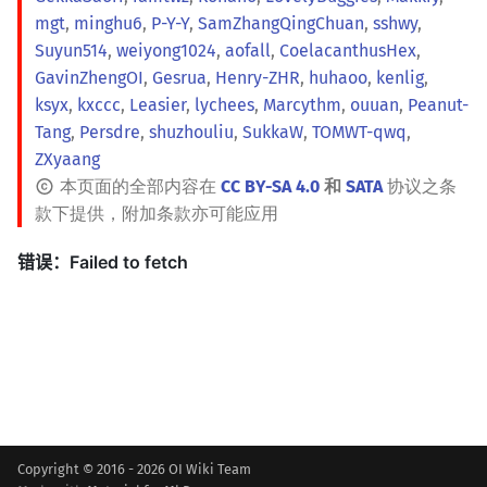
mgt
,
minghu6
,
P-Y-Y
,
SamZhangQingChuan
,
sshwy
,
Suyun514
,
weiyong1024
,
aofall
,
CoelacanthusHex
,
GavinZhengOI
,
Gesrua
,
Henry-ZHR
,
huhaoo
,
kenlig
,
ksyx
,
kxccc
,
Leasier
,
lychees
,
Marcythm
,
ouuan
,
Peanut-
Tang
,
Persdre
,
shuzhouliu
,
SukkaW
,
TOMWT-qwq
,
ZXyaang
本页面的全部内容在
CC BY-SA 4.0
和
SATA
协议之条
款下提供，附加条款亦可能应用
Copyright © 2016 - 2026 OI Wiki Team