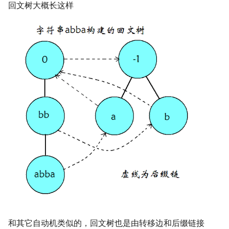
回文树大概长这样
镜像站列表
Special Judge
Java 速成
前缀和 & 差分
IDA*
状压 DP
应用
置换和排列
块状数据结构
拓扑排序
扫描线
有限状态自动机
Dev-C++
文件操作
Lambda 表达式
归并排序
裴蜀定理 & 一次不定方程
多项式多点求值|快速插值
贝尔数
线性基
AVL 树
虚树
致谢
Testlib
Java 进阶
二分
回溯法
数位 DP
弧度制与坐标系
单调栈
最短路问题
旋转卡壳
计算理论基础
本质不同回文子串个数
CLion
pb_ds
堆排序
费马小定理 & 欧拉定理
多项式初等函数
伯努利数
线性映射
红黑树
树分治
Polygon
倍增
Dancing Links
插头 DP
复数
单调队列
生成树问题
半平面交
字节顺序
回文子串出现次数
Geany
编译优化
桶排序
模逆元
常系数齐次线性递推
Entringer Number
特征多项式
左偏红黑树
动态树分治
OJ 工具
构造
Alpha–Beta 剪枝
计数 DP
数论
ST 表
斯坦纳树
平面最近点对
约瑟夫问题
最小回文划分
Xcode
希尔排序
线性同余方程
多项式平移|连续点值平移
Eulerian Number
对角化
AA 树
AHU 算法
LaTeX 入门
优化
动态 DP
多项式与生成函数
树状数组
拆点
随机增量法
表达式求值
引理一
GUIDE
锦标赛排序
中国剩余定理
符号化方法
分拆数
Jordan标准型
树哈希
Git
概率 DP
组合数学
线段树
连通性相关
反演变换
在一台机器上规划任务
引理二
Sublime Text
Tim 排序
升幂引理
Lagrange 反演
范德蒙德卷积
树上随机游走
DP 套 DP
线性代数
划分树
环计数问题
计算几何杂项
主元素问题
引理三
CP Editor
排序相关 STL
阶乘取模
形式幂级数复合|复合逆
Pólya 计数
DP 优化
线性规划
二叉搜索树 & 平衡树
最小环
Garsia–Wachs 算法
引理四
Code::Blocks
排序应用
卢卡斯定理
普通生成函数
图论计数
其它 DP 方法
抽象代数
跳表
2-SAT
15-puzzle
推论
同余方程
指数生成函数
和其它自动机类似的，回文树也是由转移边和后缀链接