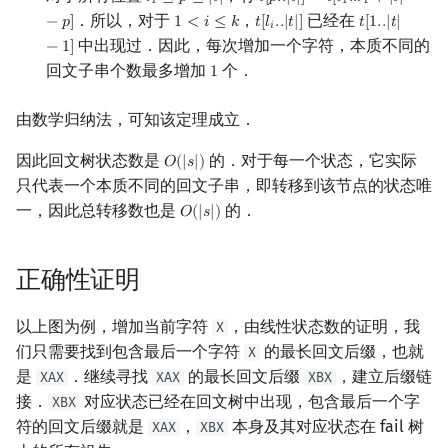
𝑙
≤
𝑝
≤
|
𝑡
|
𝑡
[
𝑝
.
.
|
𝑡
|
]
=
𝑡
[
𝑙
.
.
𝑙
+
|
𝑡
|
1
1
1
．所以，对于
，
已经在
−
𝑝
]
1
<
𝑖
≤
𝑘
𝑡
[
𝑙
.
.
|
𝑡
|
]
𝑡
[
1
.
.
|
𝑡
|
1
<
i
≤
k
t
[
l
i
.
.
|
t
|
]
t
[
1.
.
|
t
|
−
1
]
𝑖
中出现过．因此，每次增加一个字符，本质不同的
−
1
]
回文子串个数最多增加
个．
1
1
由数学归纳法，可知该定理成立．
因此回文树状态数是
的．对于每一个状态，它实际
𝑂
(
|
𝑠
|
)
O
(
|
s
|
)
只代表一个本质不同的回文子串，即转移到该节点的状态唯
一，因此总转移数也是
的．
𝑂
(
|
𝑠
|
)
O
(
|
s
|
)
正确性证明
以上图为例，增加当前字符
，由线性状态数的证明，我
X
们只需要找到包含最后一个字符
的最长回文后缀，也就
X
是
．继续寻找
的最长回文后缀
，建立后缀链
XAX
XAX
XBX
接．
对应状态已经在回文树中出现，包含最后一个字
XBX
符的回文后缀就是
，
本身及其对应状态在 fail 树
XAX
XBX