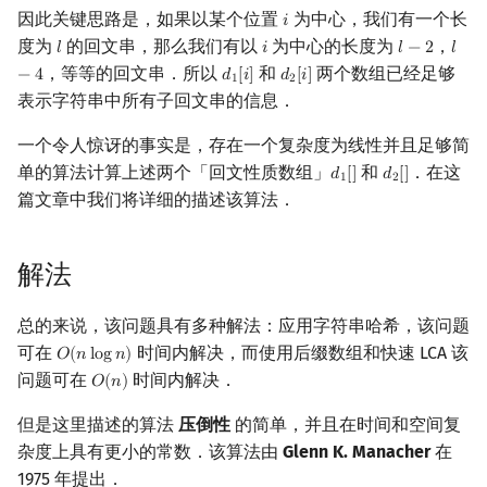
因此关键思路是，如果以某个位置
为中心，我们有一个长
𝑖
i
概率论
可持久化数据结构
欧拉图
Kahan 求和
二次剩余
度为
的回文串，那么我们有以
为中心的长度为
，
𝑙
𝑖
𝑙
−
2
𝑙
l
i
l
−
2
l
−
4
，等等的回文串．所以
和
两个数组已经足够
−
4
𝑑
[
𝑖
]
𝑑
[
𝑖
]
d
1
[
i
]
d
2
[
i
]
博弈论
树套树
哈密顿图
珂朵莉树/颜色段均摊
阶 & 原根
1
2
表示字符串中所有子回文串的信息．
数值算法
K-D Tree
二分图
空间优化简介
离散对数
一个令人惊讶的事实是，存在一个复杂度为线性并且足够简
单的算法计算上述两个「回文性质数组」
和
．在这
𝑑
[
]
𝑑
[
]
d
1
[
]
d
2
[
]
1
2
序理论
动态树
平面图
高次剩余 & 单位根
篇文章中我们将详细的描述该算法．
杨氏矩阵
析合树
弦图
数论分块
解法
拟阵
PQ 树
图的着色
狄利克雷卷积
总的来说，该问题具有多种解法：应用字符串哈希，该问题
Berlekamp–Massey 算法
手指树
网络流
莫比乌斯反演
可在
时间内解决，而使用后缀数组和快速 LCA 该
𝑂
(
𝑛
l
o
g
𝑛
)
O
(
n
log
n
)
问题可在
时间内解决．
𝑂
(
𝑛
)
O
(
n
)
霍夫曼树
图的匹配
杜教筛
但是这里描述的算法
压倒性
的简单，并且在时间和空间复
杂度上具有更小的常数．该算法由
Glenn K. Manacher
在
Prüfer 序列
Powerful Number 筛
1975 年提出．