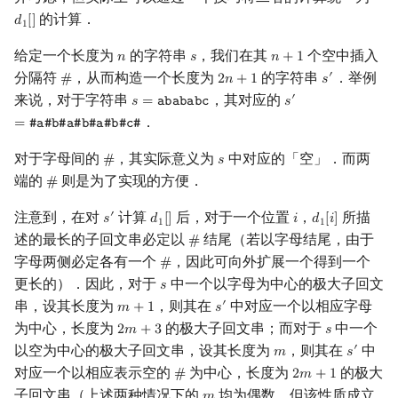
的计算．
𝑑
[
]
d
1
[
]
1
给定一个长度为
的字符串
，我们在其
个空中插入
𝑛
𝑠
𝑛
+
1
n
s
n
+
1
分隔符
，从而构造一个长度为
的字符串
．举例
′
#
2
𝑛
+
1
𝑠
#
2
n
+
1
s
′
来说，对于字符串
，其对应的
′
𝑠
=
𝚊
𝚋
𝚊
𝚋
𝚊
𝚋
𝚌
𝑠
s
=
abababc
s
′
=
#
a
#
b
#
a
#
b
#
a
#
b
．
=
#
𝚊
#
𝚋
#
𝚊
#
𝚋
#
𝚊
#
𝚋
#
𝚌
#
对于字母间的
，其实际意义为
中对应的「空」．而两
#
𝑠
#
s
端的
则是为了实现的方便．
#
#
注意到，在对
计算
后，对于一个位置
，
所描
′
𝑠
𝑑
[
]
𝑖
𝑑
[
𝑖
]
s
′
d
1
[
]
i
d
1
[
i
]
1
1
述的最长的子回文串必定以
结尾（若以字母结尾，由于
#
#
字母两侧必定各有一个
，因此可向外扩展一个得到一个
#
#
更长的）．因此，对于
中一个以字母为中心的极大子回文
𝑠
s
串，设其长度为
，则其在
中对应一个以相应字母
′
𝑚
+
1
𝑠
m
+
1
s
′
为中心，长度为
的极大子回文串；而对于
中一个
2
𝑚
+
3
𝑠
2
m
+
3
s
以空为中心的极大子回文串，设其长度为
，则其在
中
′
𝑚
𝑠
m
s
′
对应一个以相应表示空的
为中心，长度为
的极大
#
2
𝑚
+
1
#
2
m
+
1
子回文串（上述两种情况下的
均为偶数，但该性质成立