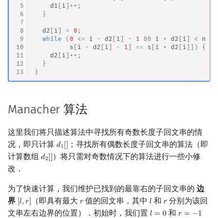
 5
d1
[
i
]
++
;
 6
}
 7
 8
d2
[
i
]
=
0
;
 9
while
(
0
<=
i
-
d2
[
i
]
-
1
&&
i
+
d2
[
i
]
<
n
&&
10
s
[
i
-
d2
[
i
]
-
1
]
==
s
[
i
+
d2
[
i
]])
{
11
d2
[
i
]
++
;
12
}
13
}
Manacher 算法
这里我们将只描述算法中寻找所有奇数长度子回文串的情
况，即只计算
；寻找所有偶数长度子回文串的算法（即
𝑑
[
]
d
1
[
]
1
计算数组
）将只需对奇数情况下的算法进行一些小修
𝑑
[
]
d
2
[
]
2
改．
为了快速计算，我们维护已找到的最靠右的子回文串的
边
界
（即具有最大
值的回文串，其中
和
分别为该回
[
𝑙
,
𝑟
]
𝑟
𝑙
𝑟
[
l
,
r
]
r
l
r
文串左右边界的位置）．初始时，我们置
和
𝑙
=
0
𝑟
=
−
1
l
=
0
r
=
−
1