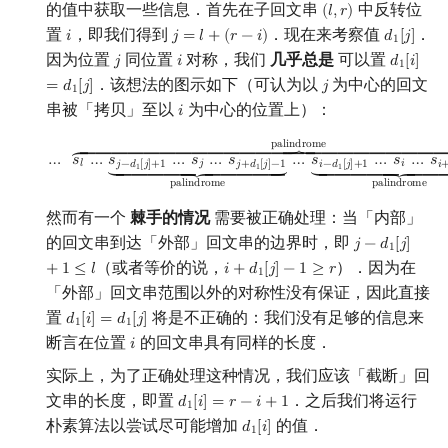
的值中获取一些信息．首先在子回文串
中反转位
(
𝑙
,
𝑟
)
(
l
,
r
)
置
，即我们得到
．现在来考察值
．
𝑖
𝑗
=
𝑙
+
(
𝑟
−
𝑖
)
𝑑
[
𝑗
]
i
j
=
l
+
(
r
−
i
)
d
1
[
j
]
1
因为位置
同位置
对称，我们
几乎总是
可以置
𝑗
𝑖
𝑑
[
𝑖
]
j
i
d
1
[
i
]
=
d
1
1
．该想法的图示如下（可认为以
为中心的回文
=
𝑑
[
𝑗
]
𝑗
j
1
串被「拷贝」至以
为中心的位置上）：
𝑖
i
…
s
l
…
s
j
−
d
1
[
j
]
+
1
…
s
j
…
s
j
+
d
1
[
j
]
−
1
⏟
palindrome
…
s
i
−
d
1
[
j
]
p
a
l
i
n
d
r
o
m
e
⏞
¯¯¯¯¯¯¯¯¯¯¯¯¯¯
⏞
¯¯¯¯¯¯¯¯
…
𝑠
…
𝑠
…
𝑠
…
𝑠
…
𝑠
…
𝑠
…
𝑠
𝑙
𝑗
𝑖
𝑗
−
𝑑
[
𝑗
]
+
1
𝑗
+
𝑑
[
𝑗
]
−
1
𝑖
−
𝑑
[
𝑗
]
+
1
𝑖
⏟
_____
⏟
_____
⏟
⏟
_____
⏟
__
1
1
1
p
a
l
i
n
d
r
o
m
e
p
a
l
i
n
d
r
o
m
e
然而有一个
棘手的情况
需要被正确处理：当「内部」
的回文串到达「外部」回文串的边界时，即
𝑗
−
𝑑
[
𝑗
]
j
−
d
1
[
j
]
+
1
≤
l
1
（或者等价的说，
）．因为在
+
1
≤
𝑙
𝑖
+
𝑑
[
𝑗
]
−
1
≥
𝑟
i
+
d
1
[
j
]
−
1
≥
r
1
「外部」回文串范围以外的对称性没有保证，因此直接
置
将是不正确的：我们没有足够的信息来
𝑑
[
𝑖
]
=
𝑑
[
𝑗
]
d
1
[
i
]
=
d
1
[
j
]
1
1
断言在位置
的回文串具有同样的长度．
𝑖
i
实际上，为了正确处理这种情况，我们应该「截断」回
文串的长度，即置
．之后我们将运行
𝑑
[
𝑖
]
=
𝑟
−
𝑖
+
1
d
1
[
i
]
=
r
−
i
+
1
1
朴素算法以尝试尽可能增加
的值．
𝑑
[
𝑖
]
d
1
[
i
]
1