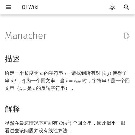
OI Wiki
键
入
Manacher
Getting Started
比赛相关简介
工具软件简介
语言基础简介
算法基础简介
搜索部分简介
动态规划部分简介
后缀数组简介
描述
数学部分简介
数据结构部分简介
图论部分简介
计算几何部分简介
杂项简介
RMQ
OI 赛事与赛制
题型概述
读入、输出优化
Vim
评测工具简介
Testlib 简介
Hello, World!
C++ 标准库简介
类
复杂度简介
排序简介
DP 优化简介
数字系统简介
数论基础
多项式与生成函数简介
排列组合
线性代数简介
线性规划基础
基本概念
基本概念
博弈论简介
插值
并查集
堆简介
分块思想
线段树基础
二叉搜索树 & 平衡树
可持久化数据结构简介
线段树套线段树
Link Cut Tree
树基础
最短路
最小生成树
强连通分量
网络流简介
图匹配
离线算法简介
随机函数
以
开
关于本项目
赛事
代码编辑工具
C++ 基础
复杂度
DFS（搜索）
动态规划基础
最优原地后缀排序算法
解释
布尔代数
栈
图论相关概念
二维计算几何基础
离散化
并查集应用
ICPC/CCPC 赛事与赛制
交互题
分段打表
Emacs
Arbiter
通用
C++ 语法基础
STL 容器
命名空间
均摊复杂度
选择排序
单调队列/单调栈优化
进位制
模算术简介
代数基本定理
抽屉原理
向量
单纯形法
群论
条件概率与独立性
公平组合游戏
数值积分
并查集复杂度
二叉堆
块状数组
线段树合并 & 分裂
Treap
可持久化线段树
平衡树套线段树
全局平衡二叉树
树的直径
差分约束
最小树形图
双连通分量
最大流
二分图最大匹配
CDQ 分治
随机化技巧
描述
始
如何参与
题型
评测工具
C++ 标准库
枚举
BFS（搜索）
记忆化搜索
解法
数字系统
队列
图的存储
三维计算几何基础
双指针
括号序列
常见错误
VS Code
Cena
Generator
变量
STL 算法
值类别
冒泡排序
斜率优化
平衡三进制
素数
快速傅里叶变换
容斥原理
内积和外积
环论
随机变量
零和游戏
高斯消元
配对堆
块状链表
李超线段树
Splay 树
可持久化块状数组
线段树套平衡树
Euler Tour Tree
树的中心
k 短路
最小直径生成树
割点和桥
最小割
二分图最大权匹配
整体二分
爬山算法
给定一个长度为
的字符串
，请找到所有对
使得子
𝑛
𝑠
(
𝑖
,
𝑗
)
n
s
(
i
,
j
)
搜
串
为一个回文串．当
时，字符串
是一个回
𝑠
[
𝑖
…
𝑗
]
𝑡
=
𝑡
𝑡
s
[
i
…
j
]
t
=
t
rev
t
r
e
v
OI Wiki 不是什么
学习路线
命令行
C++ 进阶
模拟
双向搜索
背包 DP
朴素算法
位操作
链表
DFS（图论）
距离
离线算法
线段树与离线询问
常见技巧
Atom
CCR Plus
Validator
运算
bitset
重载运算符
插入排序
四边形不等式优化
格雷码
最大公约数
快速数论变换
斐波那契数列
矩阵
域论
随机变量的数字特征
非公平组合游戏
牛顿迭代法
左偏树
树分块
猫树
WBLT
可持久化平衡树
树状数组套权值线段树
Top Tree
树的重心
同余最短路
圆方树
费用流
一般图最大匹配
莫队算法
模拟退火
索
文串（
是
的反转字符串）．
𝑡
𝑡
t
rev
t
r
e
v
格式手册
学习资源
命令行编译与调试
C++ 与其他常用语言的区别
递归 & 分治
启发式搜索
区间 DP
Manacher 算法
二进制集合操作
哈希表
BFS（图论）
Pick 定理
分数规划
Eclipse
Lemon
Interactor
流程控制语句
string
引用
计数排序
Slope Trick 优化
欧拉函数
快速沃尔什变换
错位排列
初等变换
Schreier–Sims 算法
概率不等式
Sqrt Tree
区间最值操作 & 区间历史
替罪羊树
可持久化字典树
分块套树状数组
最近公共祖先
点/边连通度
上下界网络流
一般图最大权匹配
值
解释
数学符号表
技巧
编译器
Pascal 转 C++ 急救
贪心
A*
DAG 上的 DP
高精度计算
并查集
树上问题
三角剖分
随机化
过程
Notepad++
Checker
高级数据类型
pair
常量
基数排序
WQS 二分
筛法
Chirp Z 变换
卡特兰数
行列式
笛卡尔树
可持久化可并堆
树链剖分
Stoer–Wagner 算法
稳定匹配
Kinetic Tournament Tree
显然在最坏情况下可能有
个回文串，因此似乎一眼
2
𝑂
(
𝑛
)
O
(
n
2
)
F.A.Q.
出题
WSL (Windows 10)
Python 速成
排序
迭代加深搜索
树形 DP
Manacher 算法的复杂度
快速幂
堆
有向无环图
凸包
悬线法
Kate
函数
新版 C++ 特性
快速排序
状态设计优化
分解质因数
多项式牛顿迭代
斯特林数
线性空间
Size Balanced Tree
树上启发式合并
看过去该问题并没有线性算法．