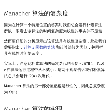
Manacher 算法的复杂度
因为在计算一个特定位置的答案时我们总会运行朴素算法，
所以一眼看去该算法的时间复杂度为线性的事实并不显然．
然而更仔细的分析显示出该算法具有线性复杂度．此处我们
需要指出，
计算 Z 函数的算法
和该算法较为类似，并同样
具有线性时间复杂度．
实际上，注意到朴素算法的每次迭代均会使
增加
，以及
𝑟
1
r
1
在算法运行过程中从不减小．这两个观察告诉我们朴素算
𝑟
r
法总共会进行
次迭代．
𝑂
(
𝑛
)
O
(
n
)
Manacher 算法的另一部分显然也是线性的，因此总复杂度
为
．
𝑂
(
𝑛
)
O
(
n
)
Manacher 算法的实现