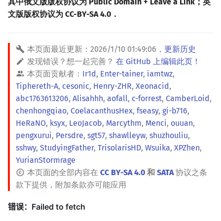
其中俄文版版权协议为 Public Domain + Leave a Link；英
文版版权协议为 CC-BY-SA 4.0．
本页面最近更新：
2026/1/10 01:49:06
，
更新历史
发现错误？想一起完善？
在 GitHub 上编辑此页！
本页面贡献者：
Ir1d
,
Enter-tainer
,
iamtwz
,
Tiphereth-A
,
cesonic
,
Henry-ZHR
,
Xeonacid
,
abc1763613206
,
Alisahhh
,
aofall
,
c-forrest
,
CamberLoid
,
chenhongqiao
,
CoelacanthusHex
,
fseasy
,
gi-b716
,
HeRaNO
,
ksyx
,
LeoJacob
,
Marcythm
,
Menci
,
ouuan
,
pengxurui
,
Persdre
,
sgt57
,
shawlleyw
,
shuzhouliu
,
sshwy
,
StudyingFather
,
TrisolarisHD
,
Wsuika
,
XPZhen
,
YurianStormrage
本页面的全部内容在
CC BY-SA 4.0
和
SATA
协议之条
款下提供，附加条款亦可能应用