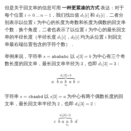
但是关于回文串的信息可用
一种更紧凑的方式
表达：对于
镜像站列表
Special Judge
Java 速成
前缀和 & 差分
IDA*
状压 DP
Manacher 算法的实现
置换和排列
块状数据结构
拓扑排序
扫描线
有限状态自动机
Dev-C++
文件操作
Lambda 表达式
归并排序
裴蜀定理 & 一次不定方程
多项式多点求值|快速插值
贝尔数
线性基
AVL 树
虚树
每个位置
，我们找出值
和
．二者分
𝑖
=
0
…
𝑛
−
1
𝑑
[
𝑖
]
𝑑
[
𝑖
]
i
=
0
…
n
−
1
d
1
[
i
]
d
2
[
i
]
1
2
别表示以位置
为中心的长度为奇数和长度为偶数的回文串
致谢
Testlib
Java 进阶
二分
回溯法
数位 DP
弧度制与坐标系
单调栈
最短路问题
旋转卡壳
计算理论基础
分类讨论
𝑖
CLion
pb_ds
堆排序
费马小定理 & 欧拉定理
多项式初等函数
伯努利数
线性映射
红黑树
树分治
i
个数．换个角度，二者也表示了以位置
为中心的最长回文
𝑖
i
串的半径长度（半径长度
，
均为从位置
到回文
Polygon
倍增
Dancing Links
插头 DP
复数
单调队列
生成树问题
半平面交
字节顺序
统一处理
Geany
编译优化
桶排序
模逆元
常系数齐次线性递推
Entringer Number
特征多项式
左偏红黑树
动态树分治
𝑑
[
𝑖
]
𝑑
[
𝑖
]
𝑖
d
1
[
i
]
d
2
[
i
]
i
1
2
串最右端位置包含的字符个数）．
OJ 工具
构造
Alpha–Beta 剪枝
计数 DP
练习题目
数论
ST 表
斯坦纳树
平面最近点对
约瑟夫问题
Xcode
希尔排序
线性同余方程
多项式平移|连续点值平移
Eulerian Number
对角化
AA 树
AHU 算法
举例来说，字符串
以
为中心有三个奇
𝑠
=
𝚊
𝚋
𝚊
𝚋
𝚊
𝚋
𝚌
𝑠
[
3
]
=
𝑏
s
=
abababc
s
[
3
]
=
b
数长度的回文串，最长回文串半径为
，也即
：
3
𝑑
[
3
]
=
3
3
d
1
[
3
]
=
3
LaTeX 入门
优化
动态 DP
多项式与生成函数
树状数组
拆点
随机增量法
表达式求值
GUIDE
锦标赛排序
中国剩余定理
符号化方法
分拆数
Jordan标准型
树哈希
1
a
b
a
b
s
3
a
b
⏞
d
1
[
3
]
=
3
c
𝑑
[
3
]
=
3
1
Git
概率 DP
组合数学
线段树
连通性相关
反演变换
在一台机器上规划任务
Sublime Text
Tim 排序
升幂引理
Lagrange 反演
范德蒙德卷积
树上随机游走
⏞
𝑎
𝑏
𝑎
𝑏
𝑎
𝑏
𝑐
𝑠
3
DP 套 DP
线性代数
划分树
环计数问题
计算几何杂项
主元素问题
CP Editor
排序相关 STL
阶乘取模
形式幂级数复合|复合逆
Pólya 计数
字符串
以
为中心有两个偶数长度的回
𝑠
=
𝚌
𝚋
𝚊
𝚊
𝚋
𝚍
𝑠
[
3
]
=
𝑎
s
=
cbaabd
s
[
3
]
=
a
文串，最长回文串半径为
，也即
：
2
𝑑
[
3
]
=
2
2
d
2
[
3
]
=
2
2
DP 优化
线性规划
二叉搜索树 & 平衡树
最小环
Garsia–Wachs 算法
Code::Blocks
排序应用
卢卡斯定理
普通生成函数
图论计数
c
b
a
a
s
3
b
⏞
d
2
[
3
]
=
2
d
𝑑
[
3
]
=
2
2
⏞
𝑐
𝑏
𝑎
𝑎
𝑏
𝑑
其它 DP 方法
抽象代数
跳表
2-SAT
15-puzzle
同余方程
指数生成函数
𝑠
3