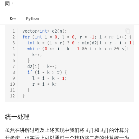
同：
C++
Python
 1
vector
<
int
>
d2
(
n
);
 2
for
(
int
i
=
0
,
l
=
0
,
r
=
-1
;
i
<
n
;
i
++
)
{
 3
int
k
=
(
i
>
r
)
?
0
:
min
(
d2
[
l
+
r
-
i
+
1
],
 4
while
(
0
<=
i
-
k
-
1
&&
i
+
k
<
n
&&
s
[
i
-
k
 5
k
++
;
 6
}
 7
d2
[
i
]
=
k
--
;
 8
if
(
i
+
k
>
r
)
{
 9
l
=
i
-
k
-
1
;
10
r
=
i
+
k
;
11
}
12
}
统一处理
虽然在讲解过程及上述实现中我们将
和
的计算分
𝑑
[
]
𝑑
[
]
d
1
[
]
d
2
[
]
1
2
开考虑，但实际上可以通过一个技巧将二者的计算统一为