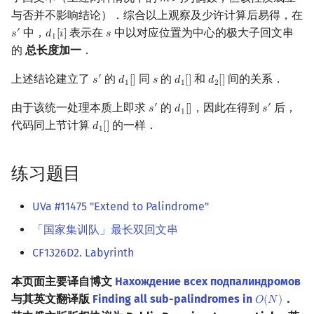
𝑚
m
与否并不影响结论）．综合以上观察及少许计算后易得，在
中，
表示在
中以对应位置为中心的极大子回文串
′
𝑠
𝑑
[
𝑖
]
𝑠
s
′
d
1
[
i
]
s
1
的
总长度加一
．
上述结论建立了
的
同
的
和
间的关系．
′
𝑠
𝑑
[
]
𝑠
𝑑
[
]
𝑑
[
]
s
′
d
1
[
]
s
d
1
[
]
d
2
[
]
1
1
2
由于该统一处理本质上即求
的
，因此在得到
后，
′
′
𝑠
𝑑
[
]
𝑠
s
′
d
1
[
]
s
′
1
代码同上节计算
的一样．
𝑑
[
]
d
1
[
]
1
练习题目
UVa #11475 "Extend to Palindrome"
「国家集训队」最长双回文串
CF1326D2. Labyrinth
本页面主要译自博文
Нахождение всех подпалиндромов
与其英文翻译版
Finding all sub-palindromes in
．
𝑂
(
𝑁
)
O
(
N
)