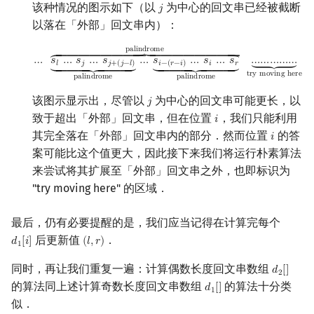
该种情况的图示如下（以
为中心的回文串已经被截断
𝑗
j
以落在「外部」回文串内）：
…
s
l
…
s
j
…
s
j
+
(
j
−
l
)
⏟
palindrome
…
s
i
−
(
r
−
i
)
…
s
i
…
s
r
⏟
pali
p
a
l
i
n
d
r
o
m
e
⏞
¯¯¯¯¯¯¯¯
⏞
¯¯¯¯¯¯¯¯
⏞
…
𝑠
…
𝑠
…
𝑠
…
𝑠
…
𝑠
…
𝑠
…
…
…
…
…
⏟
𝑙
𝑗
𝑖
𝑟
𝑗
+
(
𝑗
−
𝑙
)
𝑖
−
(
𝑟
−
𝑖
)
⏟
___
⏟
___
⏟
⏟
___
⏟
___
⏟
t
r
y
m
o
v
i
n
g
h
e
r
e
p
a
l
i
n
d
r
o
m
e
p
a
l
i
n
d
r
o
m
e
该图示显示出，尽管以
为中心的回文串可能更长，以
𝑗
j
致于超出「外部」回文串，但在位置
，我们只能利用
𝑖
i
其完全落在「外部」回文串内的部分．然而位置
的答
𝑖
i
案可能比这个值更大，因此接下来我们将运行朴素算法
来尝试将其扩展至「外部」回文串之外，也即标识为
"try moving here" 的区域．
最后，仍有必要提醒的是，我们应当记得在计算完每个
后更新值
．
𝑑
[
𝑖
]
(
𝑙
,
𝑟
)
d
1
[
i
]
(
l
,
r
)
1
同时，再让我们重复一遍：计算偶数长度回文串数组
𝑑
[
]
d
2
[
]
2
的算法同上述计算奇数长度回文串数组
的算法十分类
𝑑
[
]
d
1
[
]
1
似．