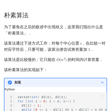
矩阵树定理
Min_25 筛
朴素算法
LGV 引理
洲阁筛
为了避免在之后的叙述中出现歧义，这里我们指出什么是
最大团搜索算法
类欧几里德算法
「朴素算法」．
支配树
Meissel–Lehmer 算法
该算法通过下述方式工作：对每个中心位置
，在比较一对
𝑖
i
对应字符后，只要可能，该算法便尝试将答案加
．
1
1
图上随机游走
连分数
该算法是比较慢的：它只能在
的时间内计算答案．
2
𝑂
(
𝑛
)
O
(
n
2
)
Stern–Brocot 树与 Farey
该朴素算法的实现如下：
二次域
实现
Pell 方程
Python
 1
vector
<
int
>
d1
(
n
),
d2
(
n
);
 2
for
(
int
i
=
0
;
i
<
n
;
i
++
)
{
 3
d1
[
i
]
=
1
;
 4
while
(
0
<=
i
-
d1
[
i
]
&&
i
+
d1
[
i
]
<
n
&&
s
[
i