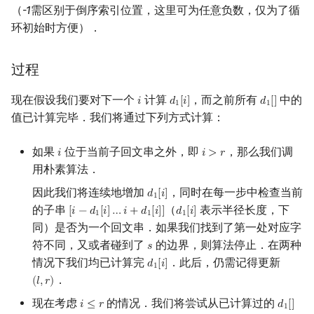
（
-1
需区别于倒序索引位置，这里可为任意负数，仅为了循
环初始时方便）．
过程
现在假设我们要对下一个
计算
，而之前所有
中的
𝑖
𝑑
[
𝑖
]
𝑑
[
]
i
d
1
[
i
]
d
1
[
]
1
1
值已计算完毕．我们将通过下列方式计算：
如果
位于当前子回文串之外，即
，那么我们调
𝑖
𝑖
>
𝑟
i
i
>
r
用朴素算法．
因此我们将连续地增加
，同时在每一步中检查当前
𝑑
[
𝑖
]
d
1
[
i
]
1
的子串
（
表示半径长度，下
[
𝑖
−
𝑑
[
𝑖
]
…
𝑖
+
𝑑
[
𝑖
]
]
𝑑
[
𝑖
]
[
i
−
d
1
[
i
]
…
i
+
d
1
[
i
]
]
d
1
[
i
]
1
1
1
同）是否为一个回文串．如果我们找到了第一处对应字
符不同，又或者碰到了
的边界，则算法停止．在两种
𝑠
s
情况下我们均已计算完
．此后，仍需记得更新
𝑑
[
𝑖
]
d
1
[
i
]
1
．
(
𝑙
,
𝑟
)
(
l
,
r
)
现在考虑
的情况．我们将尝试从已计算过的
𝑖
≤
𝑟
𝑑
[
]
i
≤
r
d
1
[
]
1