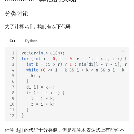
分类讨论
为了计算
，我们有以下代码：
𝑑
[
]
d
1
[
]
1
C++
Python
 1
vector
<
int
>
d1
(
n
);
 2
for
(
int
i
=
0
,
l
=
0
,
r
=
-1
;
i
<
n
;
i
++
)
{
 3
int
k
=
(
i
>
r
)
?
1
:
min
(
d1
[
l
+
r
-
i
],
r
-
 4
while
(
0
<=
i
-
k
&&
i
+
k
<
n
&&
s
[
i
-
k
]
==
 5
k
++
;
 6
}
 7
d1
[
i
]
=
k
--
;
 8
if
(
i
+
k
>
r
)
{
 9
l
=
i
-
k
;
10
r
=
i
+
k
;
11
}
12
}
计算
的代码十分类似，但是在算术表达式上有些许不
𝑑
[
]
d
2
[
]
2