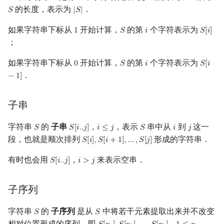
的长度，表示为
．
𝑆
|
𝑆
|
S
|
S
|
镜像站列表
Special Judge
Java 速成
前缀和 & 差分
IDA*
状压 DP
置换和排列
块状数据结构
拓扑排序
扫描线
有限状态自动机
字典序
Dev-C++
文件操作
Lambda 表达式
归并排序
裴蜀定理 & 一次不定方程
多项式多点求值|快速插值
贝尔数
线性基
AVL 树
虚树
如果字符串下标从
开始计算，
的第
个字符表示为
1
𝑆
𝑖
𝑆
[
𝑖
]
1
S
i
S
[
i
]
致谢
Testlib
Java 进阶
二分
回溯法
数位 DP
弧度制与坐标系
单调栈
最短路问题
旋转卡壳
计算理论基础
回文串
CLion
pb_ds
堆排序
费马小定理 & 欧拉定理
多项式初等函数
伯努利数
线性映射
红黑树
树分治
；
如果字符串下标从
开始计算，
的第
个字符表示为
Polygon
倍增
Dancing Links
插头 DP
复数
单调队列
生成树问题
半平面交
字节顺序
汉明距离
0
𝑆
Geany
编译优化
桶排序
模逆元
常系数齐次线性递推
Entringer Number
特征多项式
左偏红黑树
动态树分治
𝑖
𝑆
[
𝑖
0
S
i
S
[
i
−
1
]
．
−
1
]
OJ 工具
构造
Alpha–Beta 剪枝
计数 DP
字符串的存储
数论
ST 表
斯坦纳树
平面最近点对
约瑟夫问题
Xcode
希尔排序
线性同余方程
多项式平移|连续点值平移
Eulerian Number
对角化
AA 树
AHU 算法
子串
LaTeX 入门
优化
动态 DP
多项式与生成函数
树状数组
拆点
随机增量法
表达式求值
GUIDE
锦标赛排序
中国剩余定理
符号化方法
分拆数
Jordan标准型
树哈希
字符串
的
子串
，表示
串中从
到
这一
𝑆
𝑆
[
𝑖
.
.
𝑗
]
，
𝑖
≤
𝑗
𝑆
𝑖
𝑗
S
S
[
i
.
.
j
]
，
i
≤
j
S
i
j
Git
概率 DP
组合数学
线段树
连通性相关
反演变换
在一台机器上规划任务
Sublime Text
Tim 排序
升幂引理
Lagrange 反演
范德蒙德卷积
树上随机游走
段，也就是顺次排列
形成的字符串．
𝑆
[
𝑖
]
,
𝑆
[
𝑖
+
1
]
,
…
,
𝑆
[
𝑗
]
S
[
i
]
,
S
[
i
+
1
]
,
…
,
S
[
j
]
有时也会用
，
来表示空串．
𝑆
[
𝑖
.
.
𝑗
]
𝑖
>
𝑗
S
[
i
.
.
j
]
i
>
j
DP 套 DP
线性代数
划分树
环计数问题
计算几何杂项
主元素问题
CP Editor
排序相关 STL
阶乘取模
形式幂级数复合|复合逆
Pólya 计数
DP 优化
线性规划
二叉搜索树 & 平衡树
最小环
Garsia–Wachs 算法
Code::Blocks
排序应用
卢卡斯定理
普通生成函数
图论计数
子序列
其它 DP 方法
抽象代数
跳表
2-SAT
15-puzzle
字符串
的
子序列
是从
中将若干元素提取出来并不改变
同余方程
指数生成函数
𝑆
𝑆
S
S
相对位置形成的序列，即
，