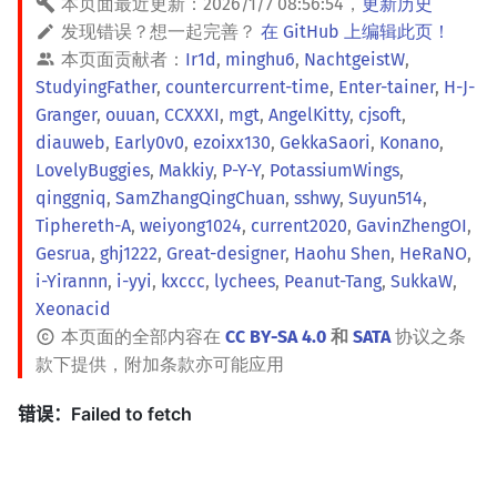
本页面最近更新：
2026/1/7 08:56:54
，
更新历史
发现错误？想一起完善？
在 GitHub 上编辑此页！
本页面贡献者：
Ir1d
,
minghu6
,
NachtgeistW
,
StudyingFather
,
countercurrent-time
,
Enter-tainer
,
H-J-
Granger
,
ouuan
,
CCXXXI
,
mgt
,
AngelKitty
,
cjsoft
,
diauweb
,
Early0v0
,
ezoixx130
,
GekkaSaori
,
Konano
,
LovelyBuggies
,
Makkiy
,
P-Y-Y
,
PotassiumWings
,
qinggniq
,
SamZhangQingChuan
,
sshwy
,
Suyun514
,
Tiphereth-A
,
weiyong1024
,
current2020
,
GavinZhengOI
,
Gesrua
,
ghj1222
,
Great-designer
,
Haohu Shen
,
HeRaNO
,
i-Yirannn
,
i-yyi
,
kxccc
,
lychees
,
Peanut-Tang
,
SukkaW
,
Xeonacid
本页面的全部内容在
CC BY-SA 4.0
和
SATA
协议之条
款下提供，附加条款亦可能应用