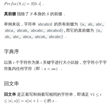
．
矩阵树定理
Min_25 筛
𝑃
𝑟
𝑒
𝑓
𝑖
𝑥
(
𝑆
,
𝑖
)
=
𝑆
[
0
.
.
𝑖
]
Prefix(S,i)
=
S
[
0.
.
i
]
真前缀
指除了
本身的
的前缀．
𝑆
𝑆
S
S
LGV 引理
洲阁筛
举例来说，字符串
的所有前缀为
abcabcd
{a, ab, abc,
最大团搜索算法
类欧几里德算法
, 而它的真前缀为
abca, abcab, abcabc, abcabcd}
{a,
．
ab, abc, abca, abcab, abcabc}
支配树
Meissel–Lehmer 算法
字典序
图上随机游走
连分数
以第
个字符作为第
关键字进行大小比较，空字符小于字
𝑖
𝑖
i
i
Stern–Brocot 树与 Farey
符集内任何字符（即：
）．
𝑎
<
𝑎
𝑎
a
<
a
a
二次域
回文串
Pell 方程
回文串
是正着写和倒着写相同的字符串，即满足
∀
1
≤
𝑖
∀
1
≤
i
≤
|
s
|
,
s
[
i
]
的
．
≤
|
𝑠
|
,
𝑠
[
𝑖
]
=
𝑠
[
|
𝑠
|
+
1
−
𝑖
]
𝑠
s