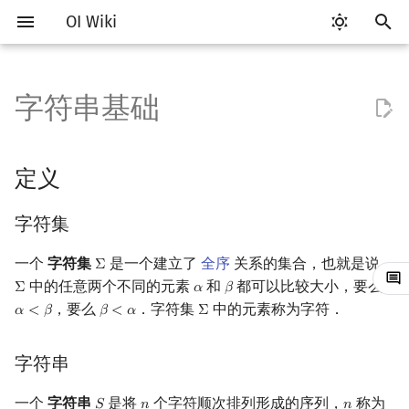
OI Wiki
键
入
字符串基础
Getting Started
比赛相关简介
工具软件简介
语言基础简介
算法基础简介
搜索部分简介
动态规划部分简介
定义
后缀数组简介
数学部分简介
数据结构部分简介
图论部分简介
计算几何部分简介
杂项简介
RMQ
OI 赛事与赛制
题型概述
读入、输出优化
Vim
评测工具简介
Testlib 简介
Hello, World!
C++ 标准库简介
类
复杂度简介
排序简介
DP 优化简介
数字系统简介
数论基础
多项式与生成函数简介
排列组合
线性代数简介
线性规划基础
基本概念
基本概念
博弈论简介
插值
并查集
堆简介
分块思想
线段树基础
二叉搜索树 & 平衡树
可持久化数据结构简介
线段树套线段树
Link Cut Tree
树基础
最短路
最小生成树
强连通分量
网络流简介
图匹配
离线算法简介
随机函数
以
开
关于本项目
赛事
代码编辑工具
C++ 基础
复杂度
DFS（搜索）
动态规划基础
最优原地后缀排序算法
布尔代数
栈
图论相关概念
二维计算几何基础
离散化
并查集应用
字符集
ICPC/CCPC 赛事与赛制
交互题
分段打表
Emacs
Arbiter
通用
C++ 语法基础
STL 容器
命名空间
均摊复杂度
选择排序
单调队列/单调栈优化
进位制
模算术简介
代数基本定理
抽屉原理
向量
单纯形法
群论
条件概率与独立性
公平组合游戏
数值积分
并查集复杂度
二叉堆
块状数组
线段树合并 & 分裂
Treap
可持久化线段树
平衡树套线段树
全局平衡二叉树
树的直径
差分约束
最小树形图
双连通分量
最大流
二分图最大匹配
CDQ 分治
随机化技巧
定义
始
如何参与
题型
评测工具
C++ 标准库
枚举
BFS（搜索）
记忆化搜索
数字系统
队列
图的存储
三维计算几何基础
双指针
括号序列
字符串
常见错误
VS Code
Cena
Generator
变量
STL 算法
值类别
冒泡排序
斜率优化
平衡三进制
素数
快速傅里叶变换
容斥原理
内积和外积
环论
随机变量
零和游戏
高斯消元
配对堆
块状链表
李超线段树
Splay 树
可持久化块状数组
线段树套平衡树
Euler Tour Tree
树的中心
k 短路
最小直径生成树
割点和桥
最小割
二分图最大权匹配
整体二分
爬山算法
字符集
搜
OI Wiki 不是什么
学习路线
命令行
C++ 进阶
模拟
双向搜索
背包 DP
位操作
链表
DFS（图论）
距离
离线算法
线段树与离线询问
子串
常见技巧
Atom
CCR Plus
Validator
运算
bitset
重载运算符
插入排序
四边形不等式优化
格雷码
最大公约数
快速数论变换
斐波那契数列
矩阵
域论
随机变量的数字特征
非公平组合游戏
牛顿迭代法
左偏树
树分块
猫树
WBLT
可持久化平衡树
树状数组套权值线段树
Top Tree
树的重心
同余最短路
圆方树
费用流
一般图最大匹配
莫队算法
模拟退火
索
一个
字符集
是一个建立了
全序
关系的集合，也就是说，
Σ
Σ
中的任意两个不同的元素
和
都可以比较大小，要么
Σ
𝛼
𝛽
Σ
α
β
格式手册
学习资源
命令行编译与调试
C++ 与其他常用语言的区别
递归 & 分治
启发式搜索
区间 DP
二进制集合操作
哈希表
BFS（图论）
Pick 定理
分数规划
子序列
Eclipse
Lemon
Interactor
流程控制语句
string
引用
计数排序
Slope Trick 优化
欧拉函数
快速沃尔什变换
错位排列
初等变换
Schreier–Sims 算法
概率不等式
Sqrt Tree
区间最值操作 & 区间历史
替罪羊树
可持久化字典树
分块套树状数组
最近公共祖先
点/边连通度
上下界网络流
一般图最大权匹配
，要么
．字符集
中的元素称为字符．
𝛼
<
𝛽
𝛽
<
𝛼
Σ
α
<
β
β
<
α
Σ
值
数学符号表
技巧
编译器
Pascal 转 C++ 急救
贪心
A*
DAG 上的 DP
高精度计算
并查集
树上问题
三角剖分
随机化
后缀
Notepad++
Checker
高级数据类型
pair
常量
基数排序
WQS 二分
筛法
Chirp Z 变换
卡特兰数
行列式
笛卡尔树
可持久化可并堆
树链剖分
Stoer–Wagner 算法
稳定匹配
字符串
Kinetic Tournament Tree
F.A.Q.
出题
WSL (Windows 10)
Python 速成
排序
迭代加深搜索
树形 DP
快速幂
堆
有向无环图
凸包
悬线法
前缀
Kate
函数
新版 C++ 特性
快速排序
状态设计优化
分解质因数
多项式牛顿迭代
斯特林数
线性空间
Size Balanced Tree
树上启发式合并
一个
字符串
是将
个字符顺次排列形成的序列，
称为
𝑆
𝑛
𝑛
S
n
n