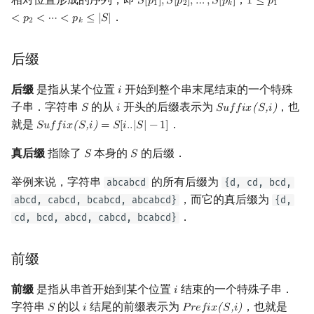
𝑆
[
𝑝
]
,
𝑆
[
𝑝
]
,
…
,
𝑆
[
𝑝
]
1
≤
𝑝
S
[
p
1
]
,
S
[
p
2
]
,
…
,
S
[
p
k
]
1
≤
p
1
<
p
2
<
⋯
<
1
2
𝑘
1
概率论
可持久化数据结构
欧拉图
Kahan 求和
二次剩余
．
<
𝑝
<
⋯
<
𝑝
≤
|
𝑆
|
2
𝑘
博弈论
树套树
哈密顿图
珂朵莉树/颜色段均摊
阶 & 原根
后缀
数值算法
K-D Tree
二分图
空间优化简介
离散对数
后缀
是指从某个位置
开始到整个串末尾结束的一个特殊
𝑖
i
子串．字符串
的从
开头的后缀表示为
，也
𝑆
𝑖
𝑆
𝑢
𝑓
𝑓
𝑖
𝑥
(
𝑆
,
𝑖
)
S
i
Suffix(S,i)
序理论
动态树
平面图
高次剩余 & 单位根
就是
．
𝑆
𝑢
𝑓
𝑓
𝑖
𝑥
(
𝑆
,
𝑖
)
=
𝑆
[
𝑖
.
.
|
𝑆
|
−
1
]
Suffix(S,i)
=
S
[
i
.
.
|
S
|
−
1
]
真后缀
指除了
本身的
的后缀．
杨氏矩阵
析合树
弦图
数论分块
𝑆
𝑆
S
S
举例来说，字符串
的所有后缀为
abcabcd
{d, cd, bcd,
拟阵
PQ 树
图的着色
狄利克雷卷积
，而它的真后缀为
abcd, cabcd, bcabcd, abcabcd}
{d,
．
cd, bcd, abcd, cabcd, bcabcd}
Berlekamp–Massey 算法
手指树
网络流
莫比乌斯反演
霍夫曼树
图的匹配
前缀
杜教筛
前缀
是指从串首开始到某个位置
结束的一个特殊子串．
Prüfer 序列
𝑖
Powerful Number 筛
i
字符串
的以
结尾的前缀表示为
，也就是
𝑆
𝑖
𝑃
𝑟
𝑒
𝑓
𝑖
𝑥
(
𝑆
,
𝑖
)
S
i
Prefix(S,i)