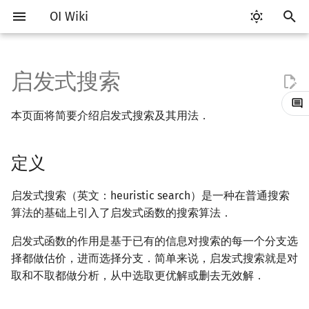
OI Wiki
键
入
启发式搜索
Getting Started
比赛相关简介
工具软件简介
语言基础简介
算法基础简介
定义
动态规划部分简介
字符串部分简介
数学部分简介
数据结构部分简介
图论部分简介
计算几何部分简介
杂项简介
RMQ
OI 赛事与赛制
题型概述
读入、输出优化
Vim
评测工具简介
Testlib 简介
Hello, World!
C++ 标准库简介
类
复杂度简介
排序简介
DP 优化简介
后缀数组简介
数字系统简介
数论基础
多项式与生成函数简介
排列组合
线性代数简介
线性规划基础
基本概念
基本概念
博弈论简介
插值
并查集
堆简介
分块思想
线段树基础
二叉搜索树 & 平衡树
可持久化数据结构简介
线段树套线段树
Link Cut Tree
树基础
最短路
最小生成树
强连通分量
网络流简介
图匹配
离线算法简介
随机函数
以
本页面将简要介绍启发式搜索及其用法．
开
关于本项目
赛事
代码编辑工具
C++ 基础
复杂度
例题
动态规划基础
字符串基础
布尔代数
栈
图论相关概念
二维计算几何基础
离散化
并查集应用
ICPC/CCPC 赛事与赛制
交互题
分段打表
Emacs
Arbiter
通用
C++ 语法基础
STL 容器
命名空间
均摊复杂度
选择排序
单调队列/单调栈优化
最优原地后缀排序算法
进位制
模算术简介
代数基本定理
抽屉原理
向量
单纯形法
群论
条件概率与独立性
公平组合游戏
数值积分
并查集复杂度
二叉堆
块状数组
线段树合并 & 分裂
Treap
可持久化线段树
平衡树套线段树
全局平衡二叉树
树的直径
差分约束
最小树形图
双连通分量
最大流
二分图最大匹配
CDQ 分治
随机化技巧
始
定义
如何参与
题型
评测工具
C++ 标准库
枚举
记忆化搜索
标准库
数字系统
队列
图的存储
三维计算几何基础
双指针
括号序列
常见错误
VS Code
Cena
Generator
变量
STL 算法
值类别
冒泡排序
斜率优化
平衡三进制
素数
快速傅里叶变换
容斥原理
内积和外积
环论
随机变量
零和游戏
高斯消元
配对堆
块状链表
李超线段树
Splay 树
可持久化块状数组
线段树套平衡树
Euler Tour Tree
树的中心
k 短路
最小直径生成树
割点和桥
最小割
二分图最大权匹配
整体二分
爬山算法
搜
OI Wiki 不是什么
学习路线
命令行
C++ 进阶
模拟
背包 DP
字符串匹配
位操作
链表
DFS（图论）
距离
离线算法
线段树与离线询问
常见技巧
Atom
CCR Plus
Validator
运算
bitset
重载运算符
插入排序
四边形不等式优化
格雷码
最大公约数
快速数论变换
斐波那契数列
矩阵
域论
随机变量的数字特征
非公平组合游戏
牛顿迭代法
左偏树
树分块
猫树
WBLT
可持久化平衡树
树状数组套权值线段树
Top Tree
树的重心
同余最短路
圆方树
费用流
一般图最大匹配
莫队算法
模拟退火
索
启发式搜索（英文：heuristic search）是一种在普通搜索
算法的基础上引入了启发式函数的搜索算法．
格式手册
学习资源
命令行编译与调试
C++ 与其他常用语言的区别
递归 & 分治
区间 DP
字符串哈希
二进制集合操作
哈希表
BFS（图论）
Pick 定理
分数规划
Eclipse
Lemon
Interactor
流程控制语句
string
引用
计数排序
Slope Trick 优化
欧拉函数
快速沃尔什变换
错位排列
初等变换
Schreier–Sims 算法
概率不等式
Sqrt Tree
区间最值操作 & 区间历史
替罪羊树
可持久化字典树
分块套树状数组
最近公共祖先
点/边连通度
上下界网络流
一般图最大权匹配
启发式函数的作用是基于已有的信息对搜索的每一个分支选
值
择都做估价，进而选择分支．简单来说，启发式搜索就是对
数学符号表
技巧
编译器
Pascal 转 C++ 急救
贪心
DAG 上的 DP
字典树 (Trie)
高精度计算
并查集
树上问题
三角剖分
随机化
Notepad++
Checker
高级数据类型
pair
常量
基数排序
WQS 二分
筛法
Chirp Z 变换
卡特兰数
行列式
笛卡尔树
可持久化可并堆
树链剖分
Stoer–Wagner 算法
稳定匹配
取和不取都做分析，从中选取更优解或删去无效解．
Kinetic Tournament Tree
F.A.Q.
出题
WSL (Windows 10)
Python 速成
排序
树形 DP
前缀函数与 KMP 算法
快速幂
堆
有向无环图
凸包
悬线法
Kate
函数
新版 C++ 特性
快速排序
状态设计优化
分解质因数
多项式牛顿迭代
斯特林数
线性空间
Size Balanced Tree
树上启发式合并