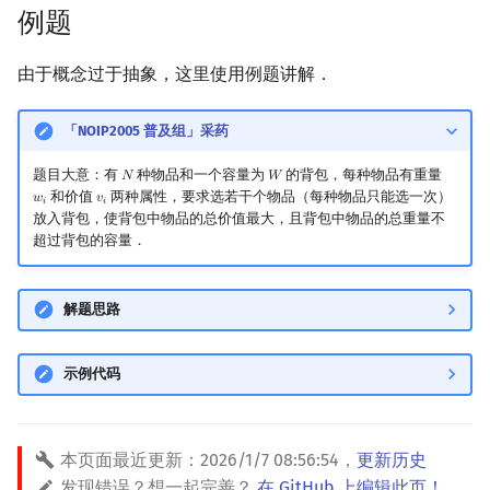
例题
镜像站列表
Special Judge
Java 速成
前缀和 & 差分
状压 DP
Boyer–Moore 算法
置换和排列
块状数据结构
拓扑排序
扫描线
有限状态自动机
Dev-C++
文件操作
Lambda 表达式
归并排序
裴蜀定理 & 一次不定方程
多项式多点求值|快速插值
贝尔数
线性基
AVL 树
虚树
由于概念过于抽象，这里使用例题讲解．
致谢
Testlib
Java 进阶
二分
数位 DP
Z 函数（扩展 KMP）
弧度制与坐标系
单调栈
最短路问题
旋转卡壳
计算理论基础
CLion
pb_ds
堆排序
费马小定理 & 欧拉定理
多项式初等函数
伯努利数
线性映射
红黑树
树分治
「NOIP2005 普及组」采药
Polygon
倍增
插头 DP
AC 自动机
复数
单调队列
生成树问题
半平面交
字节顺序
Geany
编译优化
桶排序
模逆元
常系数齐次线性递推
Entringer Number
特征多项式
左偏红黑树
动态树分治
题目大意：有
种物品和一个容量为
的背包，每种物品有重量
𝑁
𝑊
N
W
OJ 工具
构造
计数 DP
后缀数组 (SA)
数论
ST 表
斯坦纳树
平面最近点对
约瑟夫问题
Xcode
希尔排序
线性同余方程
多项式平移|连续点值平移
Eulerian Number
对角化
AA 树
AHU 算法
和价值
两种属性，要求选若干个物品（每种物品只能选一次）
𝑤
𝑣
w
i
v
i
𝑖
𝑖
放入背包，使背包中物品的总价值最大，且背包中物品的总重量不
超过背包的容量．
LaTeX 入门
动态 DP
后缀自动机 (SAM)
多项式与生成函数
树状数组
拆点
随机增量法
表达式求值
GUIDE
锦标赛排序
中国剩余定理
符号化方法
分拆数
Jordan标准型
树哈希
Git
概率 DP
后缀平衡树
组合数学
线段树
连通性相关
反演变换
在一台机器上规划任务
Sublime Text
Tim 排序
升幂引理
Lagrange 反演
范德蒙德卷积
树上随机游走
解题思路
DP 套 DP
广义后缀自动机
线性代数
划分树
环计数问题
计算几何杂项
主元素问题
CP Editor
排序相关 STL
阶乘取模
形式幂级数复合|复合逆
Pólya 计数
示例代码
DP 优化
后缀树
线性规划
二叉搜索树 & 平衡树
最小环
Garsia–Wachs 算法
Code::Blocks
排序应用
卢卡斯定理
普通生成函数
图论计数
本页面最近更新：
2026/1/7 08:56:54
，
更新历史
其它 DP 方法
Manacher
抽象代数
跳表
2-SAT
15-puzzle
同余方程
指数生成函数
发现错误？想一起完善？
在 GitHub 上编辑此页！