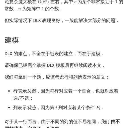
论复杂度大概在
左右，其中
为某个非常接近于
的
𝑛
𝑂
(
𝑐
)
𝑐
1
O
(
c
n
)
c
1
常数，
为矩阵中
的个数．
𝑛
1
n
1
但实际情况下 DLX 表现良好，一般能解决大部分的问题．
建模
DLX 的难点，不全在于链表的建立，而在于建模．
请确保已经完全掌握 DLX 模板后再继续阅读本文．
我们每拿到一个题，应该考虑行和列所表示的意义：
行表示
决策
，因为每行对应着一个集合，也就对应着
选/不选；
列表示
状态
，因为第
列对应着某个条件
．
𝑖
𝑃
i
P
i
𝑖
对于某一行而言，由于不同的列的值不尽相同，我们
由不