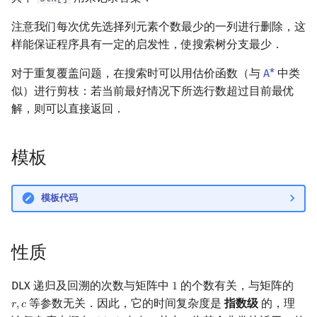
注意我们每次优先选择列元素个数最少的一列进行删除，这
样能保证程序具有一定的启发性，使搜索树分支最少．
对于重复覆盖问题，在搜索时可以用估价函数（与
A*
中类
似）进行剪枝：若当前最好情况下所选行数超过目前最优
解，则可以直接返回．
模板
模板代码
性质
DLX 递归及回溯的次数与矩阵中
的个数有关，与矩阵的
1
1
等参数无关．因此，它的时间复杂度是
指数级
的，理
𝑟
,
𝑐
r
,
c