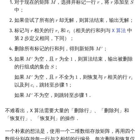
对于现在的矩阵
，选择并标记一行
，将
添加至
𝑀
𝑟
𝑟
𝑆
M
r
r
S
中；
如果尝试了所有的
却无解，则算法结束，输出无解；
𝑟
r
标记与
相关的行
和
（相关的行和列与
X 算法
中
𝑟
𝑟
𝑐
r
r
i
c
i
𝑖
𝑖
第 2 步定义相同，下同）；
删除所有标记的行和列，得到新矩阵
；
′
𝑀
M
′
如果
为空，且
为全
，则算法结束，输出被删除
′
𝑀
𝑟
1
M
′
r
1
的行组成的集合
；
𝑆
S
如果
为空，且
不全为
，则恢复与
相关的行
′
𝑀
𝑟
1
𝑟
𝑟
M
′
r
1
r
r
i
𝑖
以及列
，跳转至步骤 1；
𝑐
c
i
𝑖
如果
不为空，则跳转至步骤 1．
′
𝑀
M
′
不难看出，X 算法需要大量的「删除行」、「删除列」和
「恢复行」、「恢复列」的操作．
一个朴素的想法是，使用一个二维数组存放矩阵，再用四个
数组分别存放每一行与之相邻的行编号，每次删除和恢复仅