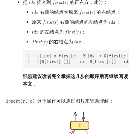
把
插入到
的正右方，此时：
𝑖
𝑑
𝑥
𝑓
𝑖
𝑟
𝑠
𝑡
(
𝑟
)
i
d
x
f
r
s
t
(
r
)
右侧的结点为原来
的右结点；
𝑖
𝑑
𝑥
𝑓
𝑖
𝑟
𝑠
𝑡
(
𝑟
)
i
d
x
f
r
s
t
(
r
)
原来
右侧的结点的左结点为
；
𝑓
𝑖
𝑟
𝑠
𝑡
(
𝑟
)
𝑖
𝑑
𝑥
f
r
s
t
(
r
)
i
d
x
的左结点为
；
𝑖
𝑑
𝑥
𝑓
𝑖
𝑟
𝑠
𝑡
(
𝑟
)
i
d
x
f
r
s
t
(
r
)
的右结点为
．
𝑓
𝑖
𝑟
𝑠
𝑡
(
𝑟
)
𝑖
𝑑
𝑥
f
r
s
t
(
r
)
i
d
x
1
L
[
idx
]
=
first
[
r
],
R
[
idx
]
=
R
[
first
[
r
]];
2
L
[
R
[
first
[
r
]]]
=
idx
,
R
[
first
[
r
]]
=
idx
;
强烈建议读者完全掌握这几步的顺序后再继续阅读
本文．
这个操作可以通过图片来辅助理解：
insert(r, c)