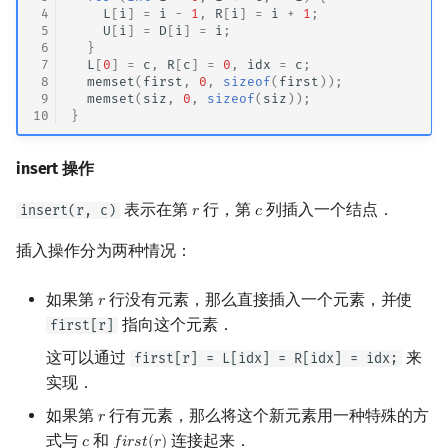
 4
L
[
i
]
=
i
-
1
,
R
[
i
]
=
i
+
1
;
 5
U
[
i
]
=
D
[
i
]
=
i
;
 6
}
 7
L
[
0
]
=
c
,
R
[
c
]
=
0
,
idx
=
c
;
 8
memset
(
first
,
0
,
sizeof
(
first
));
 9
memset
(
siz
,
0
,
sizeof
(
siz
));
10
}
insert 操作
表示在第
行，第
列插入一个结点．
insert(r, c)
𝑟
𝑐
r
c
插入操作分为两种情况：
如果第
行没有元素，那么直接插入一个元素，并使
𝑟
r
指向这个元素．
first[r]
这可以通过
来
first[r] = L[idx] = R[idx] = idx;
实现．
如果第
行有元素，那么将这个新元素用一种特殊的方
𝑟
r
式与
和
连接起来．
𝑐
𝑓
𝑖
𝑟
𝑠
𝑡
(
𝑟
)
c
f
r
s
t
(
r
)