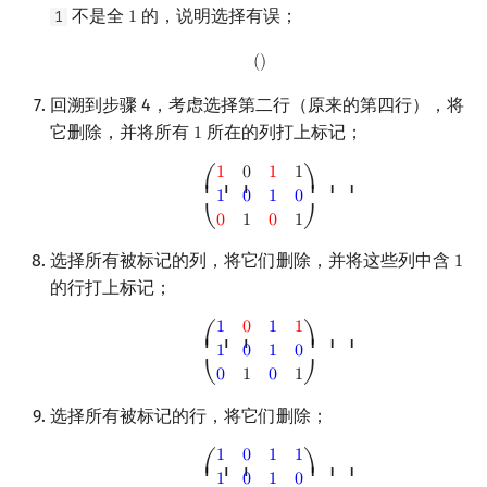
不是全
的，说明选择有误；
1
1
1
(
)
(
)
回溯到步骤 4，考虑选择第二行（原来的第四行），将
它删除，并将所有
所在的列打上标记；
1
1
(
1
0
1
1
1
0
1
0
0
1
0
1
)
1
0
1
1
⎛
⎞
⎜ ⎜ ⎜
⎟ ⎟ ⎟
1
0
1
0
0
1
0
1
⎝
⎠
选择所有被标记的列，将它们删除，并将这些列中含
1
1
的行打上标记；
(
1
0
1
1
1
0
1
0
0
1
0
1
)
1
0
1
1
⎛
⎞
⎜ ⎜ ⎜
⎟ ⎟ ⎟
1
0
1
0
0
1
0
1
⎝
⎠
选择所有被标记的行，将它们删除；
(
1
0
1
1
1
0
1
0
0
1
0
1
)
1
0
1
1
⎛
⎞
⎜ ⎜ ⎜
⎟ ⎟ ⎟
1
0
1
0