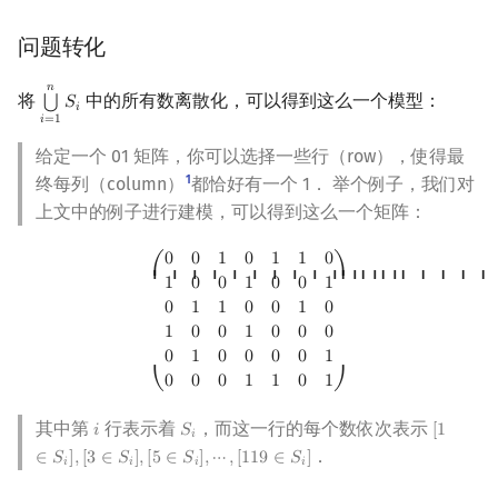
回文树
概率论
可持久化数据结构
欧拉图
Kahan 求和
build 操作
二次剩余
问题转化
序列自动机
博弈论
树套树
哈密顿图
珂朵莉树/颜色段均摊
insert 操作
阶 & 原根
𝑛
将
中的所有数离散化，可以得到这么一个模型：
⋃
𝑆
⋃
i
=
1
n
S
i
𝑖
𝑖
=
1
最小表示法
数值算法
K-D Tree
二分图
空间优化简介
dance 操作
离散对数
给定一个 01 矩阵，你可以选择一些行（row），使得最
1
终每列（column）
都恰好有一个 1． 举个例子，我们对
模板
Lyndon 分解
序理论
动态树
平面图
高次剩余 & 单位根
上文中的例子进行建模，可以得到这么一个矩阵：
性质
Main–Lorentz 算法
杨氏矩阵
析合树
弦图
数论分块
(
0
0
1
0
1
1
0
1
0
0
1
0
0
1
0
1
1
0
0
1
0
1
0
0
1
0
0
0
0
1
0
0
0
0
1
0
0
0
1
1
0
1
)
0
0
1
0
1
1
0
⎛
⎞
⎜ ⎜ ⎜ ⎜ ⎜ ⎜ ⎜ ⎜ ⎜ ⎜ ⎜ ⎜ ⎜
⎟ ⎟ ⎟ ⎟ ⎟ ⎟ ⎟ ⎟ 
1
0
0
1
0
0
1
建模
拟阵
PQ 树
图的着色
狄利克雷卷积
0
1
1
0
0
1
0
1
0
0
1
0
0
0
Berlekamp–Massey 算法
手指树
网络流
例题 1 P1784 数独
莫比乌斯反演
0
1
0
0
0
0
1
0
0
0
1
1
0
1
⎝
⎠
霍夫曼树
图的匹配
例题 2 靶形数独
杜教筛
其中第
行表示着
，而这一行的每个数依次表示
𝑖
𝑆
[
1
i
S
i
[
1
∈
S
i
]
,
[
𝑖
．
∈
𝑆
]
,
[
3
∈
𝑆
]
,
[
5
∈
𝑆
]
,
⋯
,
[
1
1
9
∈
𝑆
]
Prüfer 序列
例题 3 「NOI2005」智慧珠
Powerful Number 筛
𝑖
𝑖
𝑖
𝑖
游戏