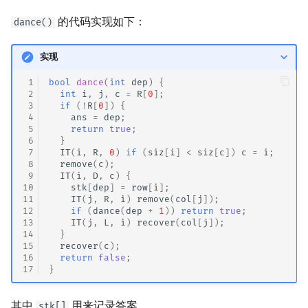
的代码实现如下：
dance()
实现
 1
bool
dance
(
int
dep
)
{
 2
int
i
,
j
,
c
=
R
[
0
];
 3
if
(
!
R
[
0
])
{
 4
ans
=
dep
;
 5
return
true
;
 6
}
 7
IT
(
i
,
R
,
0
)
if
(
siz
[
i
]
<
siz
[
c
])
c
=
i
;
 8
remove
(
c
);
 9
IT
(
i
,
D
,
c
)
{
10
stk
[
dep
]
=
row
[
i
];
11
IT
(
j
,
R
,
i
)
remove
(
col
[
j
]);
12
if
(
dance
(
dep
+
1
))
return
true
;
13
IT
(
j
,
L
,
i
)
recover
(
col
[
j
]);
14
}
15
recover
(
c
);
16
return
false
;
17
}
其中
用来记录答案．
stk[]