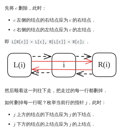
先将
删除，此时：
𝑐
c
左侧的结点的右结点应为
的右结点．
𝑐
𝑐
c
c
右侧的结点的左结点应为
的左结点．
𝑐
𝑐
c
c
即
．
L[R[c]] = L[c], R[L[c]] = R[c];
然后顺着这一列往下走，把走过的每一行都删掉．
如何删掉每一行呢？枚举当前行的指针
，此时：
𝑗
j
上方的结点的下结点应为
的下结点．
𝑗
𝑗
j
j
下方的结点的上结点应为
的上结点．
𝑗
𝑗
j
j