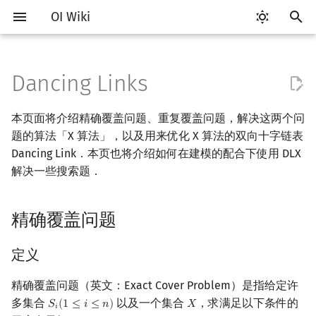
OI Wiki
键
入
Dancing Links
Getting Started
比赛相关简介
工具软件简介
语言基础简介
算法基础简介
精确覆盖问题
动态规划部分简介
字符串部分简介
数学部分简介
数据结构部分简介
图论部分简介
计算几何部分简介
杂项简介
RMQ
OI 赛事与赛制
题型概述
读入、输出优化
Vim
评测工具简介
Testlib 简介
Hello, World!
C++ 标准库简介
类
复杂度简介
排序简介
DP 优化简介
后缀数组简介
数字系统简介
数论基础
多项式与生成函数简介
排列组合
线性代数简介
线性规划基础
基本概念
基本概念
博弈论简介
插值
并查集
堆简介
分块思想
线段树基础
二叉搜索树 & 平衡树
可持久化数据结构简介
线段树套线段树
Link Cut Tree
树基础
最短路
最小生成树
强连通分量
网络流简介
图匹配
离线算法简介
随机函数
以
本页面将介绍精确覆盖问题、重复覆盖问题，解决这两个问
开
关于本项目
赛事
代码编辑工具
C++ 基础
复杂度
动态规划基础
字符串基础
布尔代数
栈
图论相关概念
二维计算几何基础
离散化
并查集应用
定义
ICPC/CCPC 赛事与赛制
交互题
分段打表
Emacs
Arbiter
通用
C++ 语法基础
STL 容器
命名空间
均摊复杂度
选择排序
单调队列/单调栈优化
最优原地后缀排序算法
进位制
模算术简介
代数基本定理
抽屉原理
向量
单纯形法
群论
条件概率与独立性
公平组合游戏
数值积分
并查集复杂度
二叉堆
块状数组
线段树合并 & 分裂
Treap
可持久化线段树
平衡树套线段树
全局平衡二叉树
树的直径
差分约束
最小树形图
双连通分量
最大流
二分图最大匹配
CDQ 分治
随机化技巧
题的算法「X 算法」，以及用来优化 X 算法的双向十字链表
始
Dancing Link．本页也将介绍如何在建模的配合下使用 DLX
如何参与
题型
评测工具
C++ 标准库
枚举
记忆化搜索
标准库
数字系统
队列
图的存储
三维计算几何基础
双指针
括号序列
解释
常见错误
VS Code
Cena
Generator
变量
STL 算法
值类别
冒泡排序
斜率优化
平衡三进制
素数
快速傅里叶变换
容斥原理
内积和外积
环论
随机变量
零和游戏
高斯消元
配对堆
块状链表
李超线段树
Splay 树
可持久化块状数组
线段树套平衡树
Euler Tour Tree
树的中心
k 短路
最小直径生成树
割点和桥
最小割
二分图最大权匹配
整体二分
爬山算法
解决一些搜索题．
搜
OI Wiki 不是什么
学习路线
命令行
C++ 进阶
模拟
背包 DP
字符串匹配
位操作
链表
DFS（图论）
距离
离线算法
线段树与离线询问
问题转化
常见技巧
Atom
CCR Plus
Validator
运算
bitset
重载运算符
插入排序
四边形不等式优化
格雷码
最大公约数
快速数论变换
斐波那契数列
矩阵
域论
随机变量的数字特征
非公平组合游戏
牛顿迭代法
左偏树
树分块
猫树
WBLT
可持久化平衡树
树状数组套权值线段树
Top Tree
树的重心
同余最短路
圆方树
费用流
一般图最大匹配
莫队算法
模拟退火
索
精确覆盖问题
格式手册
学习资源
命令行编译与调试
C++ 与其他常用语言的区别
递归 & 分治
区间 DP
字符串哈希
二进制集合操作
哈希表
BFS（图论）
Pick 定理
分数规划
实现
Eclipse
Lemon
Interactor
流程控制语句
string
引用
计数排序
Slope Trick 优化
欧拉函数
快速沃尔什变换
错位排列
初等变换
Schreier–Sims 算法
概率不等式
Sqrt Tree
区间最值操作 & 区间历史
替罪羊树
可持久化字典树
分块套树状数组
最近公共祖先
点/边连通度
上下界网络流
一般图最大权匹配
值
定义
数学符号表
技巧
编译器
Pascal 转 C++ 急救
贪心
DAG 上的 DP
字典树 (Trie)
高精度计算
并查集
树上问题
三角剖分
随机化
暴力 1
Notepad++
Checker
高级数据类型
pair
常量
基数排序
WQS 二分
筛法
Chirp Z 变换
卡特兰数
行列式
笛卡尔树
可持久化可并堆
树链剖分
Stoer–Wagner 算法
稳定匹配
精确覆盖问题（英文：Exact Cover Problem）是指给定许
Kinetic Tournament Tree
F.A.Q.
出题
WSL (Windows 10)
Python 速成
排序
树形 DP
前缀函数与 KMP 算法
快速幂
堆
有向无环图
凸包
悬线法
多集合
暴力 2
以及一个集合
Kate
函数
新版 C++ 特性
快速排序
状态设计优化
分解质因数
多项式牛顿迭代
斯特林数
线性空间
Size Balanced Tree
树上启发式合并
，求满足以下条件的
𝑆
(
1
≤
𝑖
≤
𝑛
)
𝑋
S
i
(
1
≤
i
≤
n
)
X
𝑖