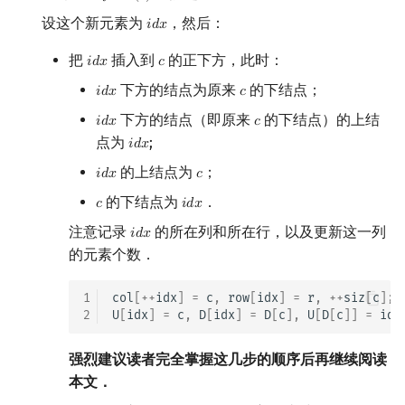
设这个新元素为
，然后：
𝑖
𝑑
𝑥
i
d
x
把
插入到
的正下方，此时：
𝑖
𝑑
𝑥
𝑐
i
d
x
c
下方的结点为原来
的下结点；
𝑖
𝑑
𝑥
𝑐
i
d
x
c
下方的结点（即原来
的下结点）的上结
𝑖
𝑑
𝑥
𝑐
i
d
x
c
点为
;
𝑖
𝑑
𝑥
i
d
x
的上结点为
；
𝑖
𝑑
𝑥
𝑐
i
d
x
c
的下结点为
．
𝑐
𝑖
𝑑
𝑥
c
i
d
x
注意记录
的所在列和所在行，以及更新这一列
𝑖
𝑑
𝑥
i
d
x
的元素个数．
1
col
[
++
idx
]
=
c
,
row
[
idx
]
=
r
,
++
siz
[
c
];
2
U
[
idx
]
=
c
,
D
[
idx
]
=
D
[
c
],
U
[
D
[
c
]]
=
idx
强烈建议读者完全掌握这几步的顺序后再继续阅读
本文．