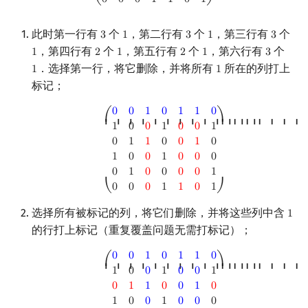
0
0
0
1
1
0
1
⎝
⎠
此时第一行有
个
，第二行有
个
，第三行有
个
3
1
3
1
3
3
1
3
1
3
，第四行有
个
，第五行有
个
，第六行有
个
1
2
1
2
1
3
1
2
1
2
1
3
．选择第一行，将它删除，并将所有
所在的列打上
1
1
1
1
标记；
(
0
0
1
0
1
1
0
1
0
0
1
0
0
1
0
1
1
0
0
1
0
1
0
0
1
0
0
0
0
1
0
0
0
0
1
0
0
0
1
1
0
1
)
0
0
1
0
1
1
0
⎛
⎞
⎜ ⎜ ⎜ ⎜ ⎜ ⎜ ⎜ ⎜ ⎜ ⎜ ⎜ ⎜ ⎜
⎟ ⎟ ⎟ ⎟ ⎟ ⎟ ⎟ 
1
0
0
1
0
0
1
0
1
1
0
0
1
0
1
0
0
1
0
0
0
0
1
0
0
0
0
1
0
0
0
1
1
0
1
⎝
⎠
选择所有被标记的列，将它们删除，并将这些列中含
1
1
的行打上标记（重复覆盖问题无需打标记）；
(
0
0
1
0
1
1
0
1
0
0
1
0
0
1
0
1
1
0
0
1
0
1
0
0
1
0
0
0
0
1
0
0
0
0
1
0
0
0
1
1
0
1
)
0
0
1
0
1
1
0
⎛
⎞
⎜ ⎜ ⎜ ⎜ ⎜ ⎜ ⎜ ⎜ ⎜ ⎜ ⎜ ⎜ ⎜
⎟ ⎟ ⎟ ⎟ ⎟ ⎟ ⎟ 
1
0
0
1
0
0
1
0
1
1
0
0
1
0
1
0
0
1
0
0
0