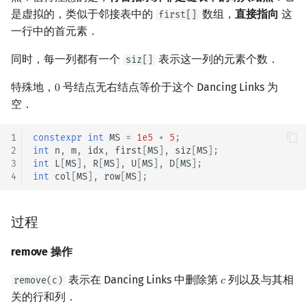
是虚拟的，类似于邻接表中的
数组，
直接指向
这
first[]
一行中的首元素．
同时，每一列都有一个
表示这一列的元素个数．
siz[]
特殊地，
号结点无右结点等价于这个 Dancing Links 为
0
0
空．
1
constexpr
int
MS
=
1e5
+
5
;
2
int
n
,
m
,
idx
,
first
[
MS
],
siz
[
MS
];
3
int
L
[
MS
],
R
[
MS
],
U
[
MS
],
D
[
MS
];
4
int
col
[
MS
],
row
[
MS
];
过程
remove 操作
表示在 Dancing Links 中删除第
列以及与其相
remove(c)
𝑐
c
关的行和列．