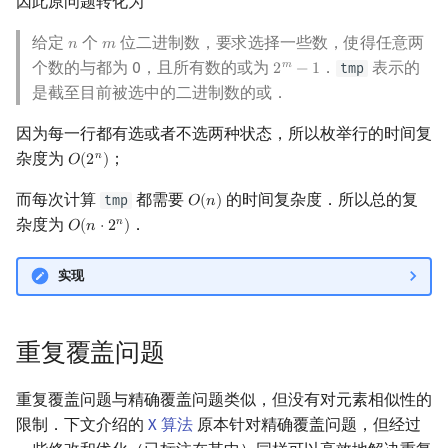
因此原问题转化为
给定
个
位二进制数，要求选择一些数，使得任意两
𝑛
𝑚
n
m
个数的与都为 0，且所有数的或为
．
表示的
𝑚
tmp
2
−
1
2
m
−
1
是截至目前被选中的二进制数的或．
因为每一行都有选或者不选两种状态，所以枚举行的时间复
杂度为
；
𝑛
𝑂
(
2
)
O
(
2
n
)
而每次计算
都需要
的时间复杂度．所以总的复
tmp
𝑂
(
𝑛
)
O
(
n
)
杂度为
．
𝑛
𝑂
(
𝑛
⋅
2
)
O
(
n
⋅
2
n
)
实现
重复覆盖问题
重复覆盖问题与精确覆盖问题类似，但没有对元素相似性的
限制．下文介绍的
X 算法
原本针对精确覆盖问题，但经过