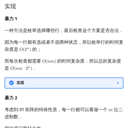
矩阵树定理
Min_25 筛
实现
习题
暴力 1
LGV 引理
洲阁筛
外部链接
一种方法是枚举选择哪些行，最后检查这个方案是否合法．
最大团搜索算法
类欧几里德算法
注释
因为每一行都有选或者不选两种状态，所以枚举行的时间复
支配树
Meissel–Lehmer 算法
杂度是
的；
𝑛
𝑂
(
2
)
O
(
2
n
)
图上随机游走
连分数
而每次检查都需要
的时间复杂度．所以总的复杂度
𝑂
(
𝑛
𝑚
)
O
(
n
m
)
是
．
𝑛
𝑂
(
𝑛
𝑚
⋅
2
)
O
(
n
m
⋅
2
n
)
Stern–Brocot 树与 Farey
实现
二次域
暴力 2
Pell 方程
考虑到 01 矩阵的特殊性质，每一行都可以看做一个
位二
𝑚
m
进制数．