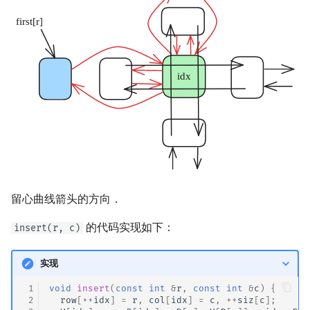
留心曲线箭头的方向．
的代码实现如下：
insert(r, c)
实现
 1
void
insert
(
const
int
&
r
,
const
int
&
c
)
{
 2
row
[
++
idx
]
=
r
,
col
[
idx
]
=
c
,
++
siz
[
c
];