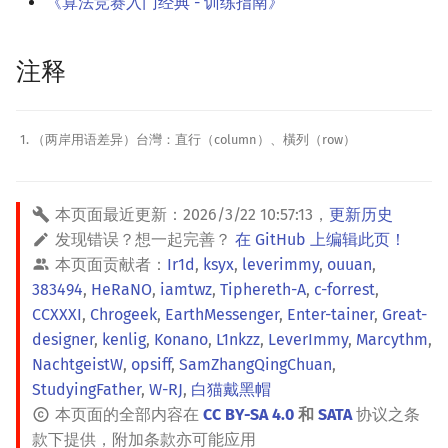
《算法竞赛入门经典 - 训练指南》
注释
（两岸用语差异）台灣：直行（column）、橫列（row）
本页面最近更新：
2026/3/22 10:57:13
，
更新历史
发现错误？想一起完善？
在 GitHub 上编辑此页！
本页面贡献者：
Ir1d
,
ksyx
,
leverimmy
,
ouuan
,
383494
,
HeRaNO
,
iamtwz
,
Tiphereth-A
,
c-forrest
,
CCXXXI
,
Chrogeek
,
EarthMessenger
,
Enter-tainer
,
Great-
designer
,
kenlig
,
Konano
,
L1nkzz
,
LeverImmy
,
Marcythm
,
NachtgeistW
,
opsiff
,
SamZhangQingChuan
,
StudyingFather
,
W-RJ
,
白猫戴黑帽
本页面的全部内容在
CC BY-SA 4.0
和
SATA
协议之条
款下提供，附加条款亦可能应用