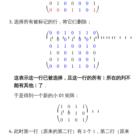
0
1
0
0
0
0
1
0
0
0
1
1
0
1
⎝
⎠
选择所有被标记的行，将它们删除；
(
0
0
1
0
1
1
0
1
0
0
1
0
0
1
0
1
1
0
0
1
0
1
0
0
1
0
0
0
0
1
0
0
0
0
1
0
0
0
1
1
0
1
)
0
0
1
0
1
1
0
⎛
⎞
⎜ ⎜ ⎜ ⎜ ⎜ ⎜ ⎜ ⎜ ⎜ ⎜ ⎜ ⎜ ⎜
⎟ ⎟ ⎟ ⎟ ⎟ ⎟ ⎟ 
1
0
0
1
0
0
1
0
1
1
0
0
1
0
1
0
0
1
0
0
0
0
1
0
0
0
0
1
0
0
0
1
1
0
1
⎝
⎠
这表示这一行已被选择，且这一行的所有
所在的列不
1
1
能有其他
了
．
1
1
于是得到一个新的小 01 矩阵：
(
1
0
1
1
1
0
1
0
0
1
0
1
)
1
0
1
1
⎛
⎞
⎜ ⎜ ⎜
⎟ ⎟ ⎟
1
0
1
0
0
1
0
1
⎝
⎠
此时第一行（原来的第二行）有
个
，第二行（原来
3
1
3
1