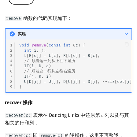
函数的代码实现如下：
remove
实现
1
void
remove
(
const
int
&
c
)
{
2
int
i
,
j
;
3
L
[
R
[
c
]]
=
L
[
c
],
R
[
L
[
c
]]
=
R
[
c
];
4
// 顺着这一列从上往下遍历
5
IT
(
i
,
D
,
c
)
6
// 顺着这一行从左往右遍历
7
IT
(
j
,
R
,
i
)
8
U
[
D
[
j
]]
=
U
[
j
],
D
[
U
[
j
]]
=
D
[
j
],
--
siz
[
col
[
j
]];
9
}
recover 操作
表示在 Dancing Links 中还原第
列以及与其
recover(c)
𝑐
c
相关的行和列．
即
的逆操作，这里不再赘述．
recover(c)
remove(c)