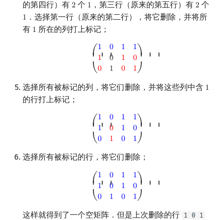
的第四行）有
个
，第三行（原来的第五行）有
个
2
1
2
2
1
2
．选择第一行（原来的第二行），将它删除，并将所
1
1
有
所在的列打上标记；
1
1
(
1
0
1
1
1
0
1
0
0
1
0
1
)
1
0
1
1
⎛
⎞
⎜ ⎜ ⎜
⎟ ⎟ ⎟
1
0
1
0
0
1
0
1
⎝
⎠
选择所有被标记的列，将它们删除，并将这些列中含
1
1
的行打上标记；
(
1
0
1
1
1
0
1
0
0
1
0
1
)
1
0
1
1
⎛
⎞
⎜ ⎜ ⎜
⎟ ⎟ ⎟
1
0
1
0
0
1
0
1
⎝
⎠
选择所有被标记的行，将它们删除；
(
1
0
1
1
1
0
1
0
0
1
0
1
)
1
0
1
1
⎛
⎞
⎜ ⎜ ⎜
⎟ ⎟ ⎟
1
0
1
0
0
1
0
1
⎝
⎠
这样就得到了一个空矩阵．但是上次删除的行
1 0 1