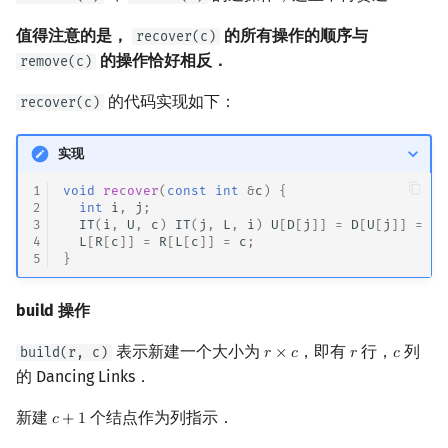
值得注意的是，
的所有操作的顺序与
recover(c)
的操作恰好相反．
remove(c)
的代码实现如下：
recover(c)
实现
1
void
recover
(
const
int
&
c
)
{
2
int
i
,
j
;
3
IT
(
i
,
U
,
c
)
IT
(
j
,
L
,
i
)
U
[
D
[
j
]]
=
D
[
U
[
j
]]
=
j
,
4
L
[
R
[
c
]]
=
R
[
L
[
c
]]
=
c
;
5
}
build 操作
表示新建一个大小为
，即有
行，
列
build(r, c)
𝑟
×
𝑐
𝑟
𝑐
r
×
c
r
c
的 Dancing Links．
新建
个结点作为列指示．
𝑐
+
1
c
+
1