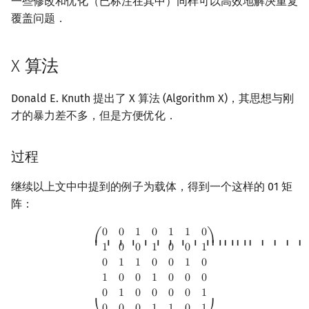
一些修改和优化（已标注在其中）同样可以高效地解决重复
覆盖问题．
X 算法
Donald E. Knuth 提出了 X 算法 (Algorithm X)，其思想与刚
才的暴力差不多，但是方便优化．
过程
继续以上文中中提到的例子为载体，得到一个这样的 01 矩
阵：
(
0
0
1
0
1
1
0
1
0
0
1
0
0
1
0
1
1
0
0
1
0
1
0
0
1
0
0
0
0
1
0
0
0
0
1
0
0
0
1
1
0
1
)
0
0
1
0
1
1
0
⎛
⎞
⎜ ⎜ ⎜ ⎜ ⎜ ⎜ ⎜ ⎜ ⎜ ⎜ ⎜ ⎜ ⎜
⎟ ⎟ ⎟ ⎟ ⎟ ⎟ ⎟ ⎟ 
1
0
0
1
0
0
1
0
1
1
0
0
1
0
1
0
0
1
0
0
0
0
1
0
0
0
0
1