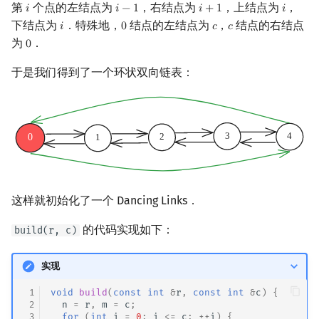
第
个点的左结点为
，右结点为
，上结点为
，
𝑖
𝑖
−
1
𝑖
+
1
𝑖
i
i
−
1
i
+
1
i
下结点为
．特殊地，
结点的左结点为
，
结点的右结点
𝑖
0
𝑐
𝑐
i
0
c
c
为
．
0
0
于是我们得到了一个环状双向链表：
这样就初始化了一个 Dancing Links．
的代码实现如下：
build(r, c)
实现
 1
void
build
(
const
int
&
r
,
const
int
&
c
)
{
 2
n
=
r
,
m
=
c
;
 3
for
(
int
i
=
0
;
i
<=
c
;
++
i
)
{