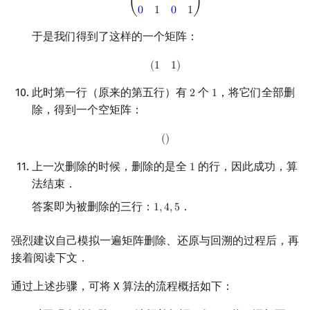
0
1
0
1
⎝
⎠
于是我们得到了这样的一个矩阵：
(
1
1
)
(
1
1
)
此时第一行（原来的第五行）有
个
，将它们全部删
2
1
2
1
除，得到一个空矩阵：
(
)
(
)
上一次删除的时候，删除的是全
的行，因此成功，算
1
1
法结束．
答案即为被删除的三行：
．
1
,
4
,
5
1
,
4
,
5
强烈建议自己模拟一遍矩阵删除、还原与回溯的过程后，再
接着阅读下文．
通过上述步骤，可将 X 算法的流程概括如下：