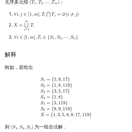
无序多元组
：
(
𝑇
,
𝑇
,
⋯
,
𝑇
)
(
T
1
,
T
2
,
⋯
,
T
m
)
1
2
𝑚
镜像站列表
Special Judge
Java 速成
前缀和 & 差分
重复覆盖问题
状压 DP
Boyer–Moore 算法
置换和排列
块状数据结构
拓扑排序
扫描线
有限状态自动机
Dev-C++
文件操作
Lambda 表达式
归并排序
裴蜀定理 & 一次不定方程
多项式多点求值|快速插值
贝尔数
线性基
AVL 树
虚树
∀
𝑖
,
𝑗
∈
[
1
,
𝑚
]
,
𝑇
𝑇
=
∅
(
𝑖
≠
𝑗
)
⋂
∀
i
,
j
∈
[
1
,
m
]
,
T
i
⋂
T
j
=
∅
(
i
≠
j
)
𝑖
𝑗
𝑚
致谢
Testlib
Java 进阶
二分
X 算法
数位 DP
Z 函数（扩展 KMP）
弧度制与坐标系
单调栈
最短路问题
旋转卡壳
计算理论基础
CLion
pb_ds
堆排序
费马小定理 & 欧拉定理
多项式初等函数
伯努利数
线性映射
红黑树
树分治
⋃
𝑋
=
𝑇
X
=
⋃
i
=
1
m
T
i
𝑖
𝑖
=
1
∀
𝑖
∈
[
1
,
𝑚
]
,
𝑇
∈
{
𝑆
,
𝑆
,
⋯
,
𝑆
}
Polygon
倍增
插头 DP
AC 自动机
复数
单调队列
生成树问题
半平面交
字节顺序
过程
Geany
编译优化
桶排序
模逆元
常系数齐次线性递推
Entringer Number
特征多项式
左偏红黑树
动态树分治
∀
i
∈
[
1
,
m
]
,
T
i
∈
{
S
1
,
S
2
,
⋯
,
S
n
}
𝑖
1
2
𝑛
OJ 工具
构造
Dancing Links 优化的 X 算法
计数 DP
后缀数组 (SA)
数论
ST 表
斯坦纳树
平面最近点对
约瑟夫问题
Xcode
希尔排序
线性同余方程
多项式平移|连续点值平移
Eulerian Number
对角化
AA 树
AHU 算法
解释
LaTeX 入门
动态 DP
后缀自动机 (SAM)
多项式与生成函数
树状数组
拆点
随机增量法
表达式求值
预编译命令
GUIDE
锦标赛排序
中国剩余定理
符号化方法
分拆数
Jordan标准型
树哈希
例如，若给出
S
1
=
{
5
,
9
,
17
}
S
2
=
{
1
,
8
,
119
}
S
3
=
{
3
,
5
,
17
}
S
4
=
{
1
,
8
}
S
5
=
{
3
,
119
}
S
6
=
{
8
,
9
,
119
}
𝑆
=
{
5
,
9
,
1
7
}
Git
概率 DP
后缀平衡树
组合数学
线段树
连通性相关
反演变换
在一台机器上规划任务
定义
Sublime Text
Tim 排序
升幂引理
Lagrange 反演
范德蒙德卷积
树上随机游走
1
𝑆
=
{
1
,
8
,
1
1
9
}
2
𝑆
=
{
3
,
5
,
1
7
}
3
DP 套 DP
广义后缀自动机
线性代数
划分树
环计数问题
计算几何杂项
主元素问题
过程
CP Editor
排序相关 STL
阶乘取模
形式幂级数复合|复合逆
Pólya 计数
𝑆
=
{
1
,
8
}
4
𝑆
=
{
3
,
1
1
9
}
5
𝑆
=
{
8
,
9
,
1
1
9
}
DP 优化
后缀树
线性规划
二叉搜索树 & 平衡树
最小环
Garsia–Wachs 算法
remove 操作
Code::Blocks
排序应用
卢卡斯定理
普通生成函数
图论计数
6
𝑋
=
{
1
,
3
,
5
,
8
,
9
,
1
7
,
1
1
9
}
其它 DP 方法
Manacher
抽象代数
跳表
2-SAT
15-puzzle
recover 操作
同余方程
指数生成函数
则
为一组合法解．
(
𝑆
,
𝑆
,
𝑆
)
(
S
1
,
S
4
,
S
5
)
1
4
5