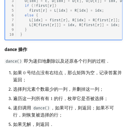
 3
U
[
idx
]
=
c
,
D
[
idx
]
=
D
[
c
],
U
[
D
[
c
]]
=
idx
,
D
[
c
 4
if
(
!
first
[
r
])
 5
first
[
r
]
=
L
[
idx
]
=
R
[
idx
]
=
idx
;
 6
else
{
 7
L
[
idx
]
=
first
[
r
],
R
[
idx
]
=
R
[
first
[
r
]];
 8
L
[
R
[
first
[
r
]]]
=
idx
,
R
[
first
[
r
]]
=
idx
;
 9
}
10
}
dance 操作
即为递归地删除以及还原各个行列的过程．
dance()
如果
号结点没有右结点，那么矩阵为空，记录答案并
0
0
返回；
选择列元素个数最少的一列，并删掉这一列；
遍历这一列所有有
的行，枚举它是否被选择；
1
1
递归调用
，如果可行，则返回；如果不可
dance()
行，则恢复被选择的行；
如果无解，则返回．