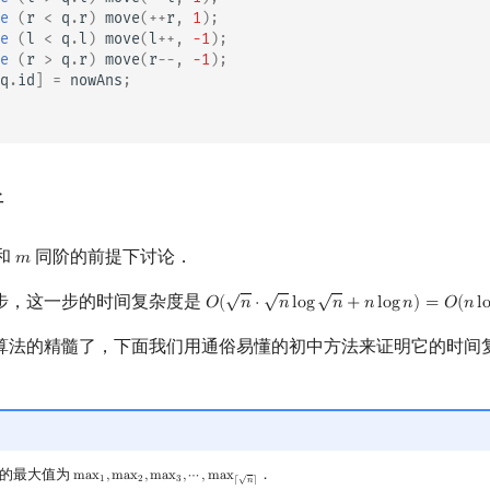
e
(
r
<
q
.
r
)
move
(
++
r
,
1
);
e
(
l
<
q
.
l
)
move
(
l
++
,
-1
);
e
(
r
>
q
.
r
)
move
(
r
--
,
-1
);
q
.
id
]
=
nowAns
;
析
和
同阶的前提下讨论．
𝑚
m
√
√
√
步，这一步的时间复杂度是
𝑂
(
𝑛
⋅
𝑛
l
o
g
𝑛
+
𝑛
l
o
g
𝑛
)
=
𝑂
(
𝑛
l
O
(
n
⋅
n
log
n
+
n
log
n
)
=
O
(
n
log
n
)
算法的精髓了，下面我们用通俗易懂的初中方法来证明它的时间
的最大值为
．
√
m
a
x
,
m
a
x
,
m
a
x
,
⋯
,
m
a
x
max
1
,
max
2
,
max
3
,
⋯
,
max
⌈
n
⌉
1
2
3
⌈
𝑛
⌉