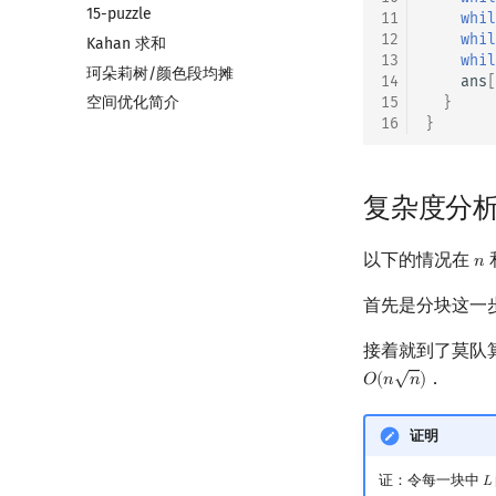
15-puzzle
11
whil
12
whil
Kahan 求和
13
whil
珂朵莉树/颜色段均摊
14
ans
[
15
}
空间优化简介
16
}
复杂度分
以下的情况在
𝑛
n
首先是分块这一
接着就到了莫队
√
．
𝑂
(
𝑛
𝑛
)
O
(
n
n
)
证明
证：令每一块中
𝐿
L