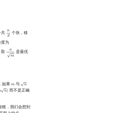
𝑛
一共
个块，移
n
S
𝑆
杂度为
𝑛
取
是最优
n
m
√
𝑚
√
，如果
与
𝑚
𝑛
m
n
√
而不是正确

𝑛
)
n
n
)
粗糙．我们会想到