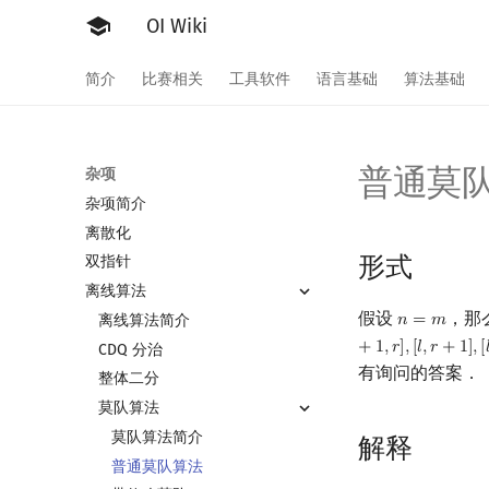
OI Wiki
简介
比赛相关
工具软件
语言基础
算法基础
普通莫
杂项
杂项简介
离散化
形式
双指针
离线算法
假设
，那
离线算法简介
𝑛
=
𝑚
n
=
m
+
1
,
𝑟
]
,
[
𝑙
,
𝑟
+
1
]
,
[

CDQ 分治
有询问的答案．
整体二分
莫队算法
莫队算法简介
解释
普通莫队算法