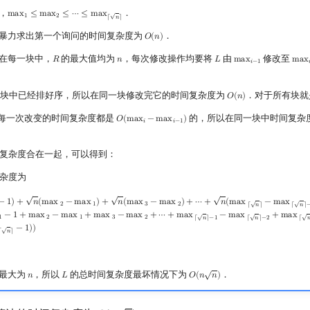
，
．
√
m
a
x
≤
m
a
x
≤
⋯
≤
m
a
x
max
1
≤
max
2
≤
⋯
≤
max
⌈
n
⌉
1
2
⌈
𝑛
⌉
暴力求出第一个询问的时间复杂度为
．
𝑂
(
𝑛
)
O
(
n
)
在每一块中，
的最大值均为
，每次修改操作均要将
由
修改至
𝑅
𝑛
𝐿
m
a
x
m
a
x
R
n
L
max
i
−
1
max
𝑖
−
1

块中已经排好序，所以在同一块修改完它的时间复杂度为
．对于所有块
𝑂
(
𝑛
)
O
(
n
)
每一次改变的时间复杂度都是
的，所以在同一块中时间复杂
𝑂
(
m
a
x
−
m
a
x
)
O
(
max
i
−
max
i
−
1
)
𝑖
𝑖
−
1
复杂度合在一起，可以得到：
杂度为
√
√
√
x
2
−
max
1
)
+
n
(
max
3
−
max
2
)
+
⋯
+
n
(
max
⌈
n
⌉
−
max
⌈
n
⌉
−
1
)
)
=
O
(
n
⋅
(
max
1
−
1
+
max
2
−
max
1
+
m
√
√
−
1
)
+
𝑛
(
m
a
x
−
m
a
x
)
+
𝑛
(
m
a
x
−
m
a
x
)
+
⋯
+
𝑛
(
m
a
x
−
m
a
x
2
1
3
2
⌈
𝑛
⌉
⌈
𝑛
⌉
√
√
√
−
1
+
m
a
x
−
m
a
x
+
m
a
x
−
m
a
x
+
⋯
+
m
a
x
−
m
a
x
+
m
a
x
1
2
1
3
2
⌈
𝑛
⌉
−
1
⌈
𝑛
⌉
−
2
⌈

√
−
1
)
)
⌈
𝑛
⌉
√
最大为
，所以
的总时间复杂度最坏情况下为
．
𝑛
𝐿
𝑂
(
𝑛
𝑛
)
n
L
O
(
n
n
)
√