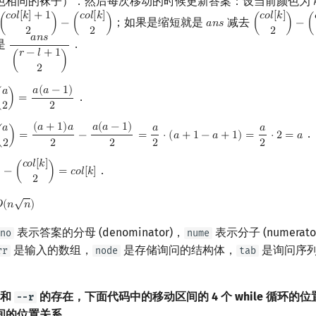
色相同的袜子）．然后每次移动的时候更新答案：设当前颜色为

𝑐
𝑜
𝑙
[
𝑘
]
+
1
𝑐
𝑜
𝑙
[
𝑘
]
𝑐
𝑜
𝑙
[
𝑘
]
；如果是缩短就是
减去
(
)
−
(
)
𝑎
𝑛
𝑠
(
)
−
(
(
c
o
l
[
k
]
+
1
2
)
−
(
c
o
l
[
k
]
2
)
a
n
s
(
c
o
l
[
k
]
2
)
−
(
c
o
2
2
2
𝑎
𝑛
𝑠
是
．
a
n
s
(
r
−
l
+
1
2
)
𝑟
−
𝑙
+
1
(
)
2
𝑎
(
𝑎
−
1
)
𝑎
．
(
)
=
a
2
)
=
a
(
a
−
1
)
2
2
2
(
𝑎
+
1
)
𝑎
𝑎
(
𝑎
−
1
)
𝑎
𝑎
𝑎
．
(
)
=
−
=
⋅
(
𝑎
+
1
−
𝑎
+
1
)
=
⋅
2
=
𝑎
(
a
+
1
)
a
2
−
a
(
a
−
1
)
2
=
a
2
⋅
(
a
+
1
−
a
+
1
)
=
a
2
⋅
2
=
a
2
2
2
2
2
𝑐
𝑜
𝑙
[
𝑘
]
．
)
−
(
)
=
𝑐
𝑜
𝑙
[
𝑘
]
(
c
o
l
[
k
]
2
)
=
c
o
l
[
k
]
2
√

(
𝑛
𝑛
)
O
(
n
n
)
表示答案的分母 (denominator)，
表示分子 (numerato
no
nume
是输入的数组，
是存储询问的结构体，
是询问序
rr
node
tab
和
的存在，下面代码中的移动区间的 4 个 while 循环的
--r
间的位置关系．