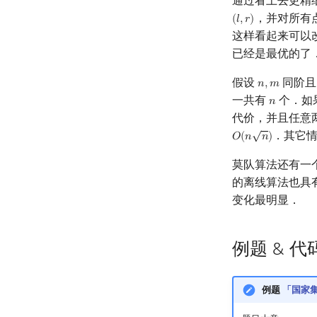
通过看上去更精
，并对所有
(
𝑙
,
𝑟
)
(
l
,
r
)
这样看起来可以
已经是最优的了
假设
同阶
𝑛
,
𝑚
n
,
m
一共有
个．如
𝑛
n
代价，并且任意
√
．其它
𝑂
(
𝑛
𝑛
)
O
(
n
n
)
莫队算法还有一
的离线算法也具有
变化最明显．
例题 & 代
例题
「国家集