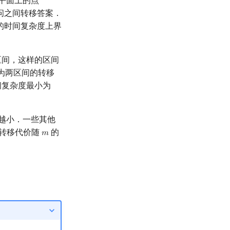
平面上的点
问之间转移答案．
的时间复杂度上界
间，这样的区间
为两区间的转移
间复杂度最小为
越小．一些其他
均转移代价随
的
𝑚
m