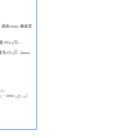
或由
修改至
m
a
x
i
max
i

𝑖
√
就是
．
𝑂
(
𝑛
𝑛
)
O
(
n
n
)
√
度为
𝑂
(
𝑛
⋅
(
m
a
x
O
(
n
⋅
(
max
i
−
max
i
−
1
)
)
𝑖
ax
3
−
max
2
+
⋯
+
max
⌈
n
⌉
−
1
−
max
⌈
n
⌉
−
2
+
max
⌈
n
⌉
−
max
⌈
n
⌉
−
1
)
)
=
O
(
n
⋅
(
max
⌈
n
⌉
−
1
)
)
−
1
)
)
√
−
m
a
x
)

⌉
⌈
𝑛
⌉
−
1
)