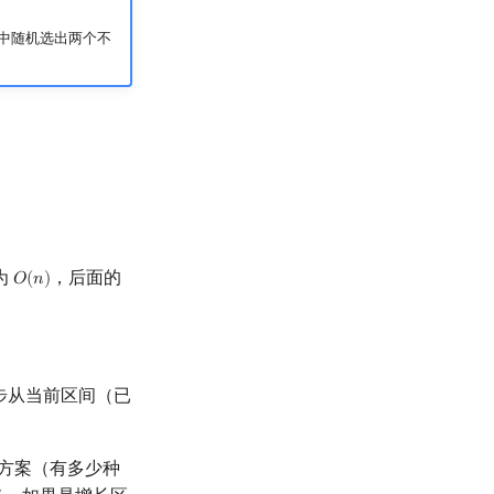
中随机选出两个不
为
，后面的
𝑂
(
𝑛
)
O
(
n
)
步从当前区间（已
方案（有多少种