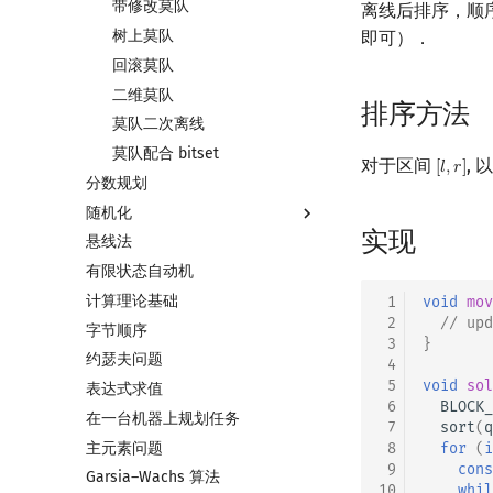
带修改莫队
离线后排序，顺
树上莫队
即可）．
回滚莫队
二维莫队
排序方法
莫队二次离线
莫队配合 bitset
对于区间
, 
[
𝑙
,
𝑟
]
[
l
,
r
]
分数规划
随机化
实现
悬线法
随机函数
有限状态自动机
随机化技巧
计算理论基础
爬山算法
 1
void
mov
 2
// upd
字节顺序
模拟退火
 3
}
约瑟夫问题
 4
 5
void
sol
表达式求值
 6
BLOCK_
在一台机器上规划任务
 7
sort
(
q
主元素问题
 8
for
(
i
 9
cons
Garsia–Wachs 算法
10
whil