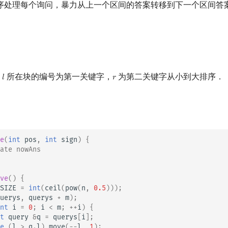
序处理每个询问，暴力从上一个区间的答案转移到下一个区间答
以
所在块的编号为第一关键字，
为第二关键字从小到大排序．
𝑙
𝑟
l
r
e
(
int
pos
,
int
sign
)
{
ate nowAns
ve
()
{
SIZE
=
int
(
ceil
(
pow
(
n
,
0.5
)));
uerys
,
querys
+
m
);
nt
i
=
0
;
i
<
m
;
++
i
)
{
t
query
&
q
=
querys
[
i
];
e
(
l
>
q
.
l
)
move
(
--
l
,
1
);