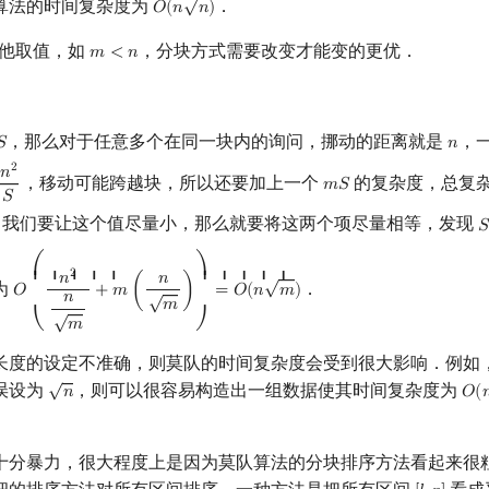
算法的时间复杂度为
．
𝑂
(
𝑛
𝑛
)
O
(
n
n
)
他取值，如
，分块方式需要改变才能变的更优．
𝑚
<
𝑛
m
<
n
，那么对于任意多个在同一块内的询问，挪动的距离就是
，
𝑆
𝑛
S
n
2
𝑛
，移动可能跨越块，所以还要加上一个
的复杂度，总复
𝑚
𝑆
n
2
S
m
S
𝑆
，我们要让这个值尽量小，那么就要将这两个项尽量相等，发现
𝑆
S
⎛
⎞
⎜ ⎜ ⎜ ⎜ ⎜
⎟ ⎟ ⎟ ⎟ ⎟
√
2
𝑛
𝑛
为
．
𝑂
+
𝑚
(
)
=
𝑂
(
𝑛
𝑚
)
O
(
n
2
n
m
+
m
(
n
m
)
)
=
O
(
n
m
)
√
𝑛
𝑚
√
𝑚
⎝
⎠
长度的设定不准确，则莫队的时间复杂度会受到很大影响．例如
√
误设为
，则可以很容易构造出一组数据使其时间复杂度为
𝑛
𝑂
(

n
O
(
十分暴力，很大程度上是因为莫队算法的分块排序方法看起来很