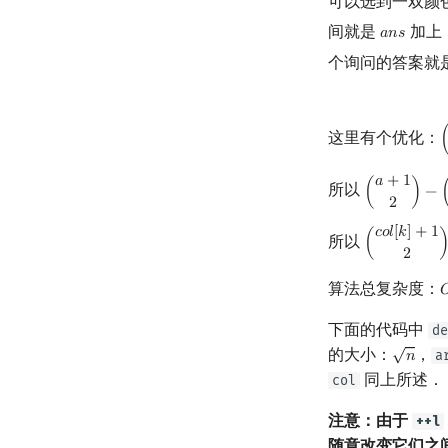
可以选到一双颜
间就是
加上
𝑎
𝑛
𝑠
a
n
s
个询问的答案就
这里有个优化：
(
𝑎
+
1
所以
(
)
−
(
a
+
1
2
)
−
(
a
2
)
=
2
𝑐
𝑜
𝑙
[
𝑘
]
+
1
所以
(
(
c
o
l
[
k
]
+
1
2
)
−
2
算法总复杂度：

下面的代码中
de
√
的大小：
，
a
𝑛
n
同上所述．
col
注意：由于
++l
随意改变它们之