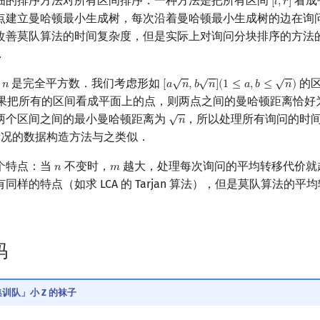
细的排序方法对所有区间排序．一种方法是把所有区间
看成
[
𝑙
,
𝑟
]
[
l
,
r
]
点建立曼哈顿最小生成树，每次沿着曼哈顿最小生成树的边在询
改善莫队算法的时间复杂度，但是实际上对询问分块排序的方法
．
√
√
√
且
是完全平方数．我们考虑形如
的区
𝑛
[
𝑎
𝑛
,
𝑏
𝑛
]
(
1
≤
𝑎
,
𝑏
≤
𝑛
)
n
[
a
n
,
b
n
]
(
1
≤
a
,
b
≤
n
)
果把所有的区间看成平面上的点，则两点之间的曼哈顿距离恰好
√
两个区间之间的最小曼哈顿距离为
，所以处理所有询问的时
𝑛
n
情况的数据构造方法与之类似．
个特点：当
不变时，
越大，处理每次询问的平均转移代价就
𝑛
𝑚
n
m
同样的特点（如求 LCA 的 Tarjan 算法），但是莫队算法的平
码
训队」小 Z 的袜子