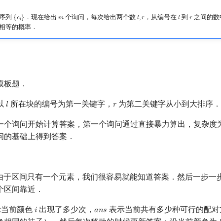
序列
．现在给出
个询问，每次给出两个数
，从编号在
到
之间的数
{
𝑐
}
𝑚
𝑙
,
𝑟
𝑙
𝑟
{
c
i
}
m
l
,
r
l
r
𝑖
相等的概率．
模板题．
以
所在块的编号为第一关键字，
为第二关键字从小到大排序．
𝑙
𝑟
l
r
一个询问开始计算答案，第一个询问通过直接暴力算出，复杂度
问的基础上得到答案．
由于区间只有一个元素，我们很容易就能知道答案．然后一步一
个区间靠近．
示当前颜色
出现了多少次，
表示当前共有多少种可行的配对
𝑖
𝑎
𝑛
𝑠
i
a
n
s