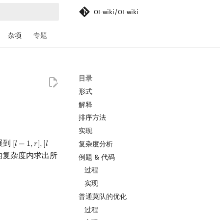
OI-wiki/OI-wiki
搜索引擎
杂项
专题
目录
形式
解释
排序方法
实现
展到
复杂度分析
[
𝑙
−
1
,
𝑟
]
,
[
𝑙
[
l
−
1
,
r
]
,
[
l
+
1
,
r
]
,
[
l
,
r
+
1
]
,
[
l
,
r
−
1
]
的复杂度内求出所
例题 & 代码
过程
实现
普通莫队的优化
过程