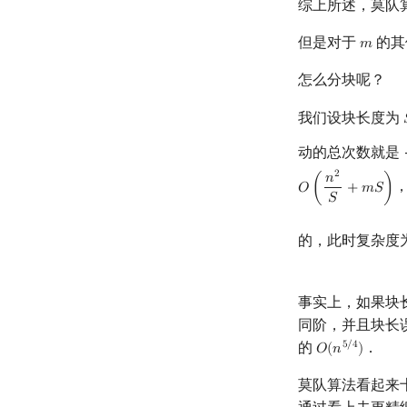
综上所述，莫队
但是对于
的其
𝑚
m
怎么分块呢？
我们设块长度为
动的总次数就是
2
𝑛
𝑂
(
+
𝑚
𝑆
)
O
(
n
2
S
+
m
S
)
𝑆
的，此时复杂度
事实上，如果块
同阶，并且块长
的
．
5
/
4
𝑂
(
𝑛
)
O
(
n
5
/
4
)
莫队算法看起来