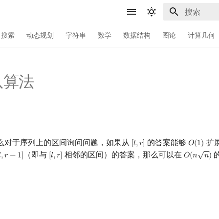
正在初始化
搜索
动态规划
字符串
数学
数据结构
图论
计算几何
队算法
么对于序列上的区间询问问题，如果从
的答案能够
扩
[
𝑙
,
𝑟
]
𝑂
(
1
)
[
l
,
r
]
O
(
1
)
√
（即与
相邻的区间）的答案，那么可以在

,
𝑟
−
1
]
[
𝑙
,
𝑟
]
𝑂
(
𝑛
𝑛
)
[
l
,
r
]
O
(
n
n
)