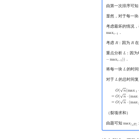
由第一次排序可知
显然，对于每一块
考虑最坏的情况，
．
m
a
x
max
i
−
1
𝑖
−
1
考虑
：因为
在
𝑅
𝑅
R
R
重点分析
：因为
𝐿
L
．
−
m
a
x
)
)
𝑖
−
1
将每一块
的时间
𝐿
L
对于
的总时间复
𝐿
L
√
O
(
n
(
max
1
−
1
)
+
n
(
ma
𝑂
(
𝑛
(
m
a
x
1
√
=
𝑂
(
𝑛
⋅
(
m
a
x
√
=
𝑂
(
𝑛
⋅
(
m
a
x
（裂项求和）
由题可知
√
m
a
x
max
⌈
n
⌉
⌈
𝑛
⌉