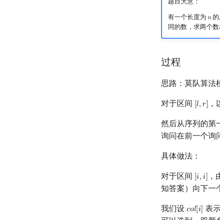
题目大意：
有一个长度为
的
𝑛
n
同的数，求两个数
过程
思路：莫队算法
对于区间
，
[
𝑙
,
𝑟
]
[
l
,
r
]
然后从序列的第
询问在前一个询
具体做法：
对于区间
，
[
𝑖
,
𝑖
]
[
i
,
i
]
知答案）向下一
我们设
表
𝑐
𝑜
𝑙
[
𝑖
]
c
o
l
[
i
]