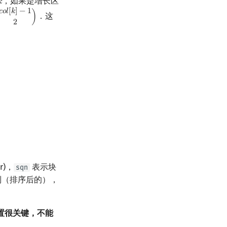
，如果是增长区

k
𝑐
𝑜
𝑙
[
𝑘
]
−
1
．这
)
l
[
k
]
−
1
2
)
2
r)，
表示块
sqn
列（排序后的），
位置很关键，不能