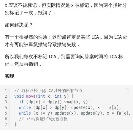
x 应该不被标记，但实际情况是 x 被标记，因为两个指针分
别标记了一次，抵消了．
如何解决呢？
有一个很显然的性质：这些点肯定是某些 LCA，因为 LCA 处
才有可能被重复撤销导致撤销失败．
所以我们每次不标记 LCA，到需要询问答案时再将 LCA 标
记，然后再撤销．
实现
1
// 取反路径上除LCA以外的所有节点
2
void
move
(
int
x
,
int
y
)
{
3
if
(
dp
[
x
]
<
dp
[
y
])
swap
(
x
,
y
);
4
while
(
dp
[
x
]
>
dp
[
y
])
update
(
x
),
x
=
fa
[
x
];
5
while
(
x
!=
y
)
update
(
x
),
update
(
y
),
x
=
fa
[
x
],
6
// x!=y保证LCA没被取反
7
}