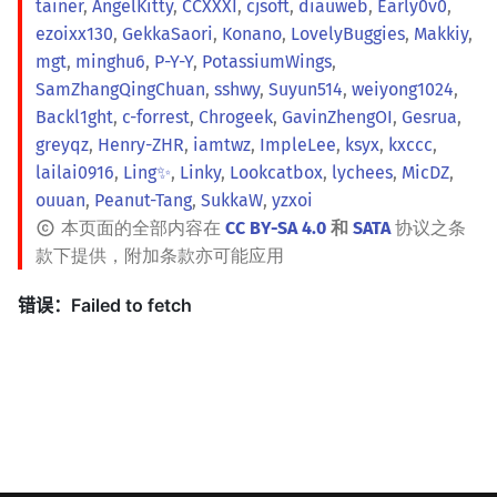
tainer
,
AngelKitty
,
CCXXXI
,
cjsoft
,
diauweb
,
Early0v0
,
ezoixx130
,
GekkaSaori
,
Konano
,
LovelyBuggies
,
Makkiy
,
mgt
,
minghu6
,
P-Y-Y
,
PotassiumWings
,
SamZhangQingChuan
,
sshwy
,
Suyun514
,
weiyong1024
,
Backl1ght
,
c-forrest
,
Chrogeek
,
GavinZhengOI
,
Gesrua
,
greyqz
,
Henry-ZHR
,
iamtwz
,
ImpleLee
,
ksyx
,
kxccc
,
lailai0916
,
Ling✨
,
Linky
,
Lookcatbox
,
lychees
,
MicDZ
,
ouuan
,
Peanut-Tang
,
SukkaW
,
yzxoi
本页面的全部内容在
CC BY-SA 4.0
和
SATA
协议之条
款下提供，附加条款亦可能应用