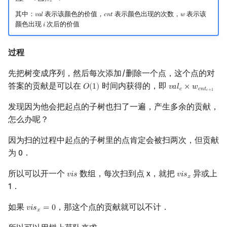
𝑐
𝑖
𝑐
𝑖
=
1
回文树
概率论
可持久化数据结构
欧拉图
二次剩余
其中：
表示该颜色的价值，
表示颜色出现的次数，
表示该
𝑣
𝑎
𝑙
𝑐
𝑛
𝑡
𝑤
v
a
l
c
n
t
w
颜色出现
次后的价值
𝑖
i
序列自动机
博弈论
树套树
哈密顿图
阶 & 原根
过程
最小表示法
数值算法
K-D Tree
二分图
离散对数
先把树变成序列，然后每次添加/删除一个点，这个点的对
答案的贡献是可以在
时间内获得的，即
Lyndon 分解
序理论
动态树
平面图
高次剩余 & 单位根
𝑂
(
1
)
𝑣
𝑎
𝑙
×
𝑤
O
(
1
)
v
a
l
c
×
w
c
n
t
c
+
1
𝑐
𝑐
𝑛
𝑡
𝑐
+
1
发现因为他会把起点的子树也扫了一遍，产生多余的贡献，
Main–Lorentz 算法
杨氏矩阵
析合树
弦图
数论分块
怎么办呢？
拟阵
PQ 树
图的着色
狄利克雷卷积
因为扫的过程中起点的子树里的点肯定会被扫两次，但贡献
为 0．
Berlekamp–Massey 算法
手指树
网络流
莫比乌斯反演
所以可以开一个
数组，每次扫到点 x，就把
异或上
𝑣
𝑖
𝑠
𝑣
𝑖
𝑠
v
i
s
v
i
s
x
𝑥
霍夫曼树
图的匹配
杜教筛
1．
如果
，那这个点的贡献就可以不计．
𝑣
𝑖
𝑠
=
0
v
i
s
x
=
0
Prüfer 序列
Powerful Number 筛
𝑥