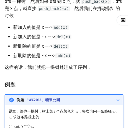
dfs 一棵树，然后如果 dfs 到 x 点，就
，dfs
push_back(x)
完 x 点，就直接
，然后我们在挪动指针的
镜像站列表
Special Judge
Java 速成
前缀和 & 差分
IDA*
状压 DP
Boyer–Moore 算法
置换和排列
块状数据结构
拓扑排序
扫描线
指针的移动
Dev-C++
文件操作
Lambda 表达式
归并排序
裴蜀定理 & 一次不定方程
多项式多点求值|快速插值
贝尔数
线性基
AVL 树
虚树
push_back(-x)
时候，
致谢
Testlib
Java 进阶
二分
回溯法
数位 DP
Z 函数（扩展 KMP）
弧度制与坐标系
单调栈
最短路问题
旋转卡壳
过程
CLion
pb_ds
堆排序
费马小定理 & 欧拉定理
多项式初等函数
伯努利数
线性映射
红黑树
树分治
新加入的值是 x --->
add(x)
Polygon
倍增
Dancing Links
插头 DP
AC 自动机
复数
单调队列
生成树问题
半平面交
实现
新加入的值是 - x --->
Geany
编译优化
桶排序
模逆元
常系数齐次线性递推
Entringer Number
特征多项式
左偏红黑树
动态树分治
del(x)
新删除的值是 x --->
del(x)
OJ 工具
构造
Alpha–Beta 剪枝
计数 DP
后缀数组 (SA)
数论
ST 表
斯坦纳树
平面最近点对
时间复杂度
Xcode
希尔排序
线性同余方程
多项式平移|连续点值平移
Eulerian Number
对角化
AA 树
AHU 算法
新删除的值是 - x --->
add(x)
LaTeX 入门
优化
动态 DP
后缀自动机 (SAM)
多项式与生成函数
树状数组
拆点
随机增量法
例题「WC2013」糖果公园
GUIDE
锦标赛排序
中国剩余定理
符号化方法
分拆数
Jordan标准型
树哈希
这样的话，我们就把一棵树处理成了序列．
Git
概率 DP
后缀平衡树
组合数学
线段树
连通性相关
反演变换
Sublime Text
Tim 排序
升幂引理
Lagrange 反演
范德蒙德卷积
树上随机游走
例题
DP 套 DP
广义后缀自动机
线性代数
划分树
环计数问题
计算几何杂项
CP Editor
排序相关 STL
阶乘取模
形式幂级数复合|复合逆
Pólya 计数
例题
「WC2013」糖果公园
DP 优化
后缀树
线性规划
二叉搜索树 & 平衡树
最小环
Code::Blocks
排序应用
卢卡斯定理
普通生成函数
图论计数
题意：给你一棵树，树上第
个点颜色为
，每次询问一条路径
,
𝑖
𝑐
𝑢
i
c
i
u
i
𝑖
𝑖
, 求这条路径上的
𝑣
v
i
𝑖
其它 DP 方法
Manacher
抽象代数
跳表
2-SAT
同余方程
指数生成函数
𝑐
𝑛
𝑡
∑
𝑣
𝑎
𝑙
∑
𝑤
𝑐
∑
c
v
a
l
c
∑
i
=
1
c
n
t
c
w
i