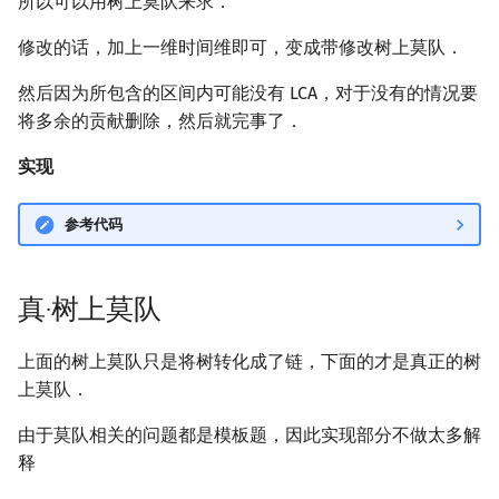
所以可以用树上莫队来求．
矩阵树定理
Min_25 筛
修改的话，加上一维时间维即可，变成带修改树上莫队．
LGV 引理
洲阁筛
然后因为所包含的区间内可能没有 LCA，对于没有的情况要
将多余的贡献删除，然后就完事了．
最大团搜索算法
类欧几里德算法
实现
支配树
Meissel–Lehmer 算法
参考代码
图上随机游走
连分数
Stern–Brocot 树与 Farey
真·树上莫队
二次域
上面的树上莫队只是将树转化成了链，下面的才是真正的树
上莫队．
Pell 方程
由于莫队相关的问题都是模板题，因此实现部分不做太多解
释