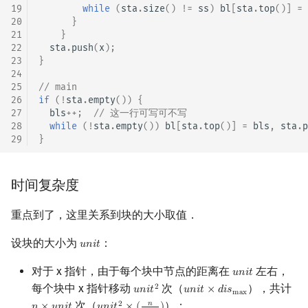
19
while
(
sta
.
size
()
!=
ss
)
bl
[
sta
.
top
()]
=
20
}
21
}
22
sta
.
push
(
x
);
23
}
24
25
// main
26
if
(
!
sta
.
empty
())
{
27
bls
++
;
// 这一行可写可不写
28
while
(
!
sta
.
empty
())
bl
[
sta
.
top
()]
=
bls
,
sta
.
p
29
}
时间复杂度
重点到了，这里关系到块的大小取值．
设块的大小为
：
𝑢
𝑛
𝑖
𝑡
u
n
i
t
对于 x 指针，由于每个块中节点的距离在
左右，
𝑢
𝑛
𝑖
𝑡
u
n
i
t
每个块中 x 指针移动
次（
），共计
2
𝑢
𝑛
𝑖
𝑡
𝑢
𝑛
𝑖
𝑡
×
𝑑
𝑖
𝑠
u
n
i
t
2
u
n
i
t
×
d
i
s
max
m
a
x
次（
）；
𝑛
2