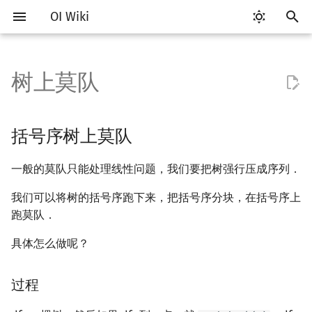
OI Wiki
键
入
树上莫队
Getting Started
比赛相关简介
工具软件简介
语言基础简介
算法基础简介
搜索部分简介
动态规划部分简介
字符串部分简介
数学部分简介
数据结构部分简介
图论部分简介
计算几何部分简介
括号序树上莫队
随机函数
RMQ
OI 赛事与赛制
题型概述
读入、输出优化
Vim
评测工具简介
Testlib 简介
Hello, World!
C++ 标准库简介
类
复杂度简介
排序简介
DP 优化简介
后缀数组简介
数字系统简介
数论基础
多项式与生成函数简介
排列组合
线性代数简介
线性规划基础
基本概念
基本概念
博弈论简介
插值
并查集
堆简介
分块思想
线段树基础
二叉搜索树 & 平衡树
可持久化数据结构简介
线段树套线段树
Link Cut Tree
树基础
最短路
最小生成树
强连通分量
网络流简介
图匹配
以
开
关于本项目
赛事
代码编辑工具
C++ 基础
复杂度
DFS（搜索）
动态规划基础
字符串基础
布尔代数
栈
图论相关概念
二维计算几何基础
随机化技巧
并查集应用
过程
ICPC/CCPC 赛事与赛制
交互题
分段打表
Emacs
Arbiter
通用
C++ 语法基础
STL 容器
命名空间
均摊复杂度
选择排序
单调队列/单调栈优化
最优原地后缀排序算法
进位制
模算术简介
代数基本定理
抽屉原理
向量
单纯形法
群论
条件概率与独立性
公平组合游戏
数值积分
并查集复杂度
二叉堆
块状数组
线段树合并 & 分裂
Treap
可持久化线段树
平衡树套线段树
全局平衡二叉树
树的直径
差分约束
最小树形图
双连通分量
最大流
二分图最大匹配
括号序树上莫队
始
如何参与
题型
评测工具
C++ 标准库
枚举
BFS（搜索）
记忆化搜索
标准库
数字系统
队列
图的存储
三维计算几何基础
爬山算法
括号序列
例题
常见错误
VS Code
Cena
Generator
变量
STL 算法
值类别
冒泡排序
斜率优化
平衡三进制
素数
快速傅里叶变换
容斥原理
内积和外积
环论
随机变量
零和游戏
高斯消元
配对堆
块状链表
李超线段树
Splay 树
可持久化块状数组
线段树套平衡树
Euler Tour Tree
树的中心
k 短路
最小直径生成树
割点和桥
最小割
二分图最大权匹配
一般的莫队只能处理线性问题，我们要把树强行压成序列．
搜
OI Wiki 不是什么
学习路线
命令行
C++ 进阶
模拟
双向搜索
背包 DP
字符串匹配
位操作
链表
DFS（图论）
距离
模拟退火
线段树与离线询问
过程
常见技巧
Atom
CCR Plus
Validator
运算
bitset
重载运算符
插入排序
四边形不等式优化
格雷码
最大公约数
快速数论变换
斐波那契数列
矩阵
域论
随机变量的数字特征
非公平组合游戏
牛顿迭代法
左偏树
树分块
猫树
WBLT
可持久化平衡树
树状数组套权值线段树
Top Tree
树的重心
同余最短路
圆方树
费用流
一般图最大匹配
索
我们可以将树的括号序跑下来，把括号序分块，在括号序上
跑莫队．
格式手册
学习资源
命令行编译与调试
C++ 与其他常用语言的区别
递归 & 分治
启发式搜索
区间 DP
字符串哈希
二进制集合操作
哈希表
BFS（图论）
Pick 定理
实现
Eclipse
Lemon
Interactor
流程控制语句
string
引用
计数排序
Slope Trick 优化
欧拉函数
快速沃尔什变换
错位排列
初等变换
Schreier–Sims 算法
概率不等式
Sqrt Tree
区间最值操作 & 区间历史
替罪羊树
可持久化字典树
分块套树状数组
最近公共祖先
点/边连通度
上下界网络流
一般图最大权匹配
具体怎么做呢？
值
数学符号表
技巧
编译器
Pascal 转 C++ 急救
贪心
A*
DAG 上的 DP
字典树 (Trie)
高精度计算
并查集
树上问题
三角剖分
真·树上莫队
Notepad++
Checker
高级数据类型
pair
常量
基数排序
WQS 二分
筛法
Chirp Z 变换
卡特兰数
行列式
笛卡尔树
可持久化可并堆
树链剖分
Stoer–Wagner 算法
稳定匹配
Kinetic Tournament Tree
过程
F.A.Q.
出题
WSL (Windows 10)
Python 速成
排序
迭代加深搜索
树形 DP
前缀函数与 KMP 算法
快速幂
堆
有向无环图
凸包
询问的排序
Kate
函数
新版 C++ 特性
快速排序
状态设计优化
分解质因数
多项式牛顿迭代
斯特林数
线性空间
Size Balanced Tree
树上启发式合并