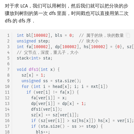
对于求 LCA，我们可以用树剖，然后我们就可以把分块的步
骤放到树剖的第一次 dfs 里面，时间戳也可以直接用第二次
dfs 的 dfs 序．
 1
int
bl
[
100002
],
bls
=
0
;
// 属于的块，块的数量
 2
unsigned
step
;
// 块大小
 3
int
fa
[
100002
],
dp
[
100002
],
hs
[
100002
]
=
{
0
},
sz
[
 4
// 父节点，深度，重儿子，大小
 5
stack
<
int
>
sta
;
 6
 7
void
dfs1
(
int
x
)
{
 8
sz
[
x
]
=
1
;
 9
unsigned
ss
=
sta
.
size
();
10
for
(
int
i
=
head
[
x
];
i
;
i
=
nxt
[
i
])
11
if
(
ver
[
i
]
!=
fa
[
x
])
{
12
fa
[
ver
[
i
]]
=
x
;
13
dp
[
ver
[
i
]]
=
dp
[
x
]
+
1
;
14
dfs1
(
ver
[
i
]);
15
sz
[
x
]
+=
sz
[
ver
[
i
]];
16
if
(
sz
[
ver
[
i
]]
>
sz
[
hs
[
x
]])
hs
[
x
]
=
ver
[
i
];
17
if
(
sta
.
size
()
-
ss
>=
step
)
{
18
bls
++
;