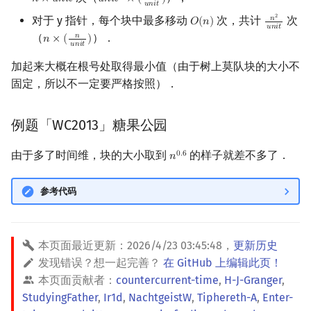
𝑛
×
𝑢
𝑛
𝑖
𝑡
𝑢
𝑛
𝑖
𝑡
×
(
)
n
×
u
n
i
t
u
n
i
t
2
×
(
n
u
n
i
t
)
𝑢
𝑛
𝑖
𝑡
2
对于 y 指针，每个块中最多移动
次，共计
次
𝑛
𝑂
(
𝑛
)
O
(
n
)
n
2
u
n
i
t
𝑢
𝑛
𝑖
𝑡
（
）．
𝑛
𝑛
×
(
)
n
×
(
n
u
n
i
t
)
𝑢
𝑛
𝑖
𝑡
加起来大概在根号处取得最小值（由于树上莫队块的大小不
固定，所以不一定要严格按照）．
例题「WC2013」糖果公园
由于多了时间维，块的大小取到
的样子就差不多了．
0
.
6
𝑛
n
0.6
参考代码
本页面最近更新：
2026/4/23 03:45:48
，
更新历史
发现错误？想一起完善？
在 GitHub 上编辑此页！
本页面贡献者：
countercurrent-time
,
H-J-Granger
,
StudyingFather
,
Ir1d
,
NachtgeistW
,
Tiphereth-A
,
Enter-