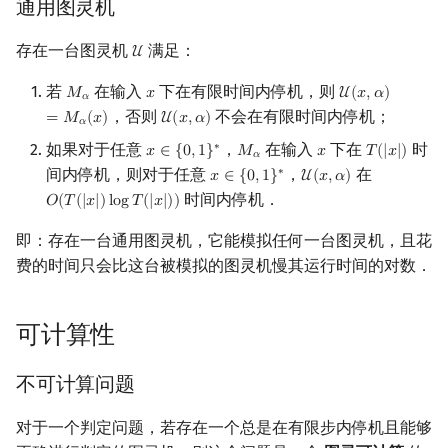
通用图灵机
存在一台图灵机
满足：
U
U
若
在输入
下在有限时间内停机，则
𝑀
𝑥
U
(
𝑥
,
𝛼
)
M
α
x
U
(
x
,
α
)
=
M
α
(
x
)
𝛼
，否则
不会在有限时间内停机；
=
𝑀
(
𝑥
)
U
(
𝑥
,
𝛼
)
U
(
x
,
α
)
𝛼
如果对于任意
，
在输入
下在
时
∗
𝑥
∈
{
0
,
1
}
𝑀
𝑥
𝑇
(
|
𝑥
|
)
x
∈
{
0
,
1
}
∗
M
α
x
T
(
|
x
|
)
𝛼
间内停机，则对于任意
，
在
∗
𝑥
∈
{
0
,
1
}
U
(
𝑥
,
𝛼
)
x
∈
{
0
,
1
}
∗
U
(
x
,
α
)
时间内停机．
𝑂
(
𝑇
(
|
𝑥
|
)
l
o
g
𝑇
(
|
𝑥
|
)
)
O
(
T
(
|
x
|
)
log
T
(
|
x
|
)
)
即：存在一台通用图灵机，它能模拟任何一台图灵机，且花
费的时间只会比这台被模拟的图灵机慢其运行时间的对数．
可计算性
不可计算问题
对于一个判定问题，若存在一个总是在有限步内停机且能够