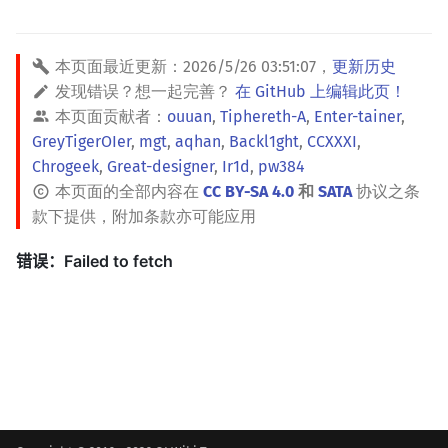
本页面最近更新：
2026/5/26 03:51:07
，
更新历史
发现错误？想一起完善？
在 GitHub 上编辑此页！
本页面贡献者：
ouuan
,
Tiphereth-A
,
Enter-tainer
,
GreyTigerOIer
,
mgt
,
aqhan
,
Backl1ght
,
CCXXXI
,
Chrogeek
,
Great-designer
,
Ir1d
,
pw384
本页面的全部内容在
CC BY-SA 4.0
和
SATA
协议之条
款下提供，附加条款亦可能应用