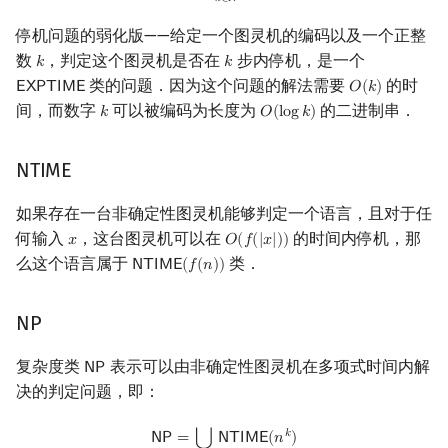
𝑘
∈
ℕ
停机问题的弱化版——给定一个图灵机的编码以及一个正整
数
，判定这个图灵机是否在
步内停机，是一个
𝑘
𝑘
k
k
类的问题．因为这个问题的解法需要
的时
𝖤
𝖷
𝖯
𝖳
𝖨
𝖬
𝖤
𝑂
(
𝑘
)
EXPTIME
O
(
k
)
间，而数字
可以被编码为长度为
的二进制串．
𝑘
𝑂
(
l
o
g
𝑘
)
k
O
(
log
k
)
NTIME
如果存在一台非确定性图灵机能够判定一个语言，且对于任
何输入
，这台图灵机可以在
的时间内停机，那
𝑥
𝑂
(
𝑓
(
|
𝑥
|
)
)
x
O
(
f
(
|
x
|
)
)
么这个语言属于
类．
𝖭
𝖳
𝖨
𝖬
𝖤
(
𝑓
(
𝑛
)
)
NTIME
(
f
(
n
)
)
NP
复杂度类
表示可以由非确定性图灵机在多项式时间内解
𝖭
𝖯
NP
决的判定问题，即：
NP
=
⋃
k
∈
N
NTIME
(
n
k
)
𝑘
⋃
𝖭
𝖯
=
𝖭
𝖳
𝖨
𝖬
𝖤
(
𝑛
)