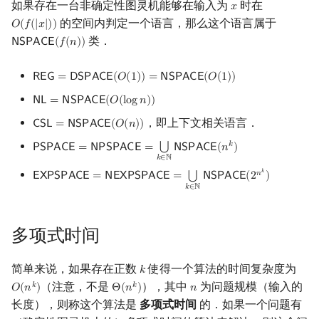
如果存在一台非确定性图灵机能够在输入为
时在
𝑥
x
的空间内判定一个语言，那么这个语言属于
𝑂
(
𝑓
(
|
𝑥
|
)
)
O
(
f
(
|
x
|
)
)
类．
𝖭
𝖲
𝖯
𝖠
𝖢
𝖤
(
𝑓
(
𝑛
)
)
NSPACE
(
f
(
n
)
)
𝖱
𝖤
𝖦
=
𝖣
𝖲
𝖯
𝖠
𝖢
𝖤
(
𝑂
(
1
)
)
=
𝖭
𝖲
𝖯
𝖠
𝖢
𝖤
(
𝑂
(
1
)
)
REG
=
DSPACE
(
O
(
1
)
)
=
NSPACE
(
O
(
1
)
)
𝖭
𝖫
=
𝖭
𝖲
𝖯
𝖠
𝖢
𝖤
(
𝑂
(
l
o
g
𝑛
)
)
NL
=
NSPACE
(
O
(
log
n
)
)
，即上下文相关语言．
𝖢
𝖲
𝖫
=
𝖭
𝖲
𝖯
𝖠
𝖢
𝖤
(
𝑂
(
𝑛
)
)
CSL
=
NSPACE
(
O
(
n
)
)
𝑘
⋃
𝖯
𝖲
𝖯
𝖠
𝖢
𝖤
=
𝖭
𝖯
𝖲
𝖯
𝖠
𝖢
𝖤
=
𝖭
𝖲
𝖯
𝖠
𝖢
𝖤
(
𝑛
)
PSPACE
=
NPSPACE
=
⋃
k
∈
N
NSPACE
(
n
k
)
𝑘
∈
ℕ
𝑘
𝑛
⋃
𝖤
𝖷
𝖯
𝖲
𝖯
𝖠
𝖢
𝖤
=
𝖭
𝖤
𝖷
𝖯
𝖲
𝖯
𝖠
𝖢
𝖤
=
𝖭
𝖲
𝖯
𝖠
𝖢
𝖤
(
2
)
EXPSPACE
=
NEXPSPACE
=
⋃
k
∈
N
NSPACE
(
2
n
k
)
𝑘
∈
ℕ
多项式时间
简单来说，如果存在正数
使得一个算法的时间复杂度为
𝑘
k
（注意，不是
），其中
为问题规模（输入的
𝑘
𝑘
𝑂
(
𝑛
)
Θ
(
𝑛
)
𝑛
O
(
n
k
)
Θ
(
n
k
)
n
长度），则称这个算法是
多项式时间
的．如果一个问题有