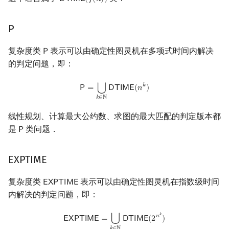
𝖣
𝖳
𝖨
𝖬
𝖤
(
𝑓
(
𝑛
)
)
DTIME
(
f
(
n
)
)
P
复杂度类
表示可以由确定性图灵机在多项式时间内解决
𝖯
P
的判定问题，即：
P
=
⋃
k
∈
N
DTIME
(
n
k
)
𝑘
⋃
𝖯
=
𝖣
𝖳
𝖨
𝖬
𝖤
(
𝑛
)
𝑘
∈
ℕ
线性规划、计算最大公约数、求图的最大匹配的判定版本都
是
类问题．
𝖯
P
EXPTIME
复杂度类
表示可以由确定性图灵机在指数级时间
𝖤
𝖷
𝖯
𝖳
𝖨
𝖬
𝖤
EXPTIME
内解决的判定问题，即：
EXPTIME
=
⋃
k
∈
N
DTIME
(
2
n
k
)
𝑘
𝑛
⋃
𝖤
𝖷
𝖯
𝖳
𝖨
𝖬
𝖤
=
𝖣
𝖳
𝖨
𝖬
𝖤
(
2
)