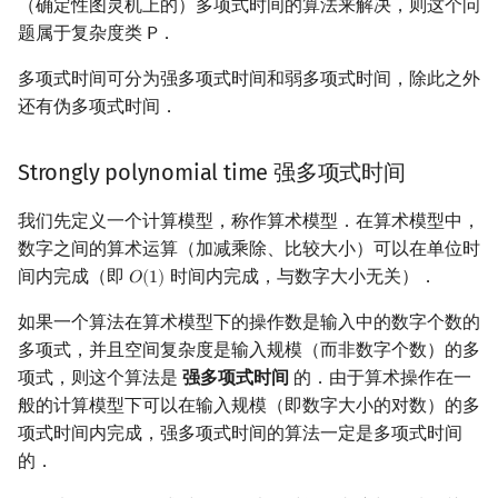
（确定性图灵机上的）多项式时间的算法来解决，则这个问
题属于复杂度类
．
𝖯
P
多项式时间可分为强多项式时间和弱多项式时间，除此之外
还有伪多项式时间．
Strongly polynomial time 强多项式时间
我们先定义一个计算模型，称作算术模型．在算术模型中，
数字之间的算术运算（加减乘除、比较大小）可以在单位时
间内完成（即
时间内完成，与数字大小无关）．
𝑂
(
1
)
O
(
1
)
如果一个算法在算术模型下的操作数是输入中的数字个数的
多项式，并且空间复杂度是输入规模（而非数字个数）的多
项式，则这个算法是
强多项式时间
的．由于算术操作在一
般的计算模型下可以在输入规模（即数字大小的对数）的多
项式时间内完成，强多项式时间的算法一定是多项式时间
的．