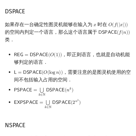
DSPACE
如果存在一台确定性图灵机能够在输入为
时在
𝑥
𝑂
(
𝑓
(
|
𝑥
|
)
)
x
O
(
f
(
|
x
|
)
)
的空间内判定一个语言，那么这个语言属于
𝖣
𝖲
𝖯
𝖠
𝖢
𝖤
(
𝑓
(
𝑛
)
)
DSPACE
(
f
(
n
)
)
类．
，即正则语言，也就是自动机能
𝖱
𝖤
𝖦
=
𝖣
𝖲
𝖯
𝖠
𝖢
𝖤
(
𝑂
(
1
)
)
REG
=
DSPACE
(
O
(
1
)
)
够判定的语言．
，需要注意的是图灵机使用的空
𝖫
=
𝖣
𝖲
𝖯
𝖠
𝖢
𝖤
(
𝑂
(
l
o
g
𝑛
)
)
L
=
DSPACE
(
O
(
log
n
)
)
间不包括输入占用的空间．
𝑘
⋃
𝖯
𝖲
𝖯
𝖠
𝖢
𝖤
=
𝖣
𝖲
𝖯
𝖠
𝖢
𝖤
(
𝑛
)
PSPACE
=
⋃
k
∈
N
DSPACE
(
n
k
)
𝑘
∈
ℕ
𝑘
𝑛
⋃
𝖤
𝖷
𝖯
𝖲
𝖯
𝖠
𝖢
𝖤
=
𝖣
𝖲
𝖯
𝖠
𝖢
𝖤
(
2
)
EXPSPACE
=
⋃
k
∈
N
DSPACE
(
2
n
k
)
𝑘
∈
ℕ
NSPACE