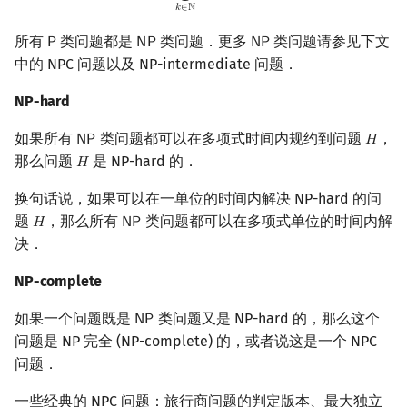
𝑘
∈
ℕ
所有
类问题都是
类问题．更多
类问题请参见下文
𝖯
𝖭
𝖯
𝖭
𝖯
P
NP
NP
中的 NPC 问题以及 NP-intermediate 问题．
NP-hard
如果所有
类问题都可以在多项式时间内规约到问题
，
𝖭
𝖯
𝐻
NP
H
那么问题
是 NP-hard 的．
𝐻
H
换句话说，如果可以在一单位的时间内解决 NP-hard 的问
题
，那么所有
类问题都可以在多项式单位的时间内解
𝐻
𝖭
𝖯
H
NP
决．
NP-complete
如果一个问题既是
类问题又是 NP-hard 的，那么这个
𝖭
𝖯
NP
问题是 NP 完全 (NP-complete) 的，或者说这是一个 NPC
问题．
一些经典的 NPC 问题：旅行商问题的判定版本、最大独立