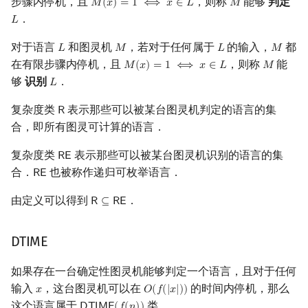
步骤内停机，且
，则称
能够
判定
𝑀
(
𝑥
)
=
1
⟺
𝑥
∈
𝐿
𝑀
M
(
x
)
=
1
⟺
x
∈
L
M
．
𝐿
L
对于语言
和图灵机
，若对于任何属于
的输入，
都
𝐿
𝑀
𝐿
𝑀
L
M
L
M
在有限步骤内停机，且
，则称
能
𝑀
(
𝑥
)
=
1
⟺
𝑥
∈
𝐿
𝑀
M
(
x
)
=
1
⟺
x
∈
L
M
够
识别
．
𝐿
L
复杂度类
表示那些可以被某台图灵机判定的语言的集
𝖱
R
合，即所有图灵可计算的语言．
复杂度类
表示那些可以被某台图灵机识别的语言的集
𝖱
𝖤
RE
合．
也被称作递归可枚举语言．
𝖱
𝖤
RE
由定义可以得到
．
𝖱
⊆
𝖱
𝖤
R
⊆
RE
DTIME
如果存在一台确定性图灵机能够判定一个语言，且对于任何
输入
，这台图灵机可以在
的时间内停机，那么
𝑥
𝑂
(
𝑓
(
|
𝑥
|
)
)
x
O
(
f
(
|
x
|
)
)
这个语言属于
类．