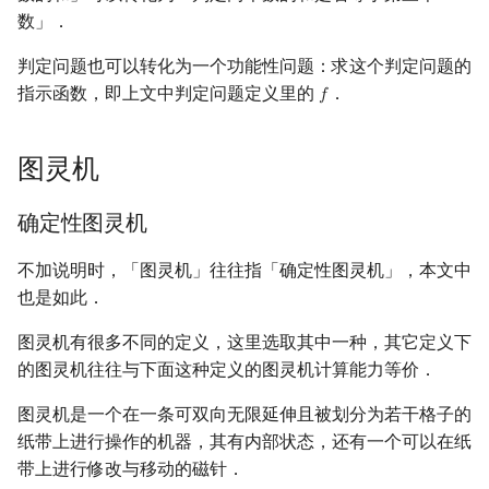
矩阵树定理
NEXPTIME
Min_25 筛
数」．
判定问题也可以转化为一个功能性问题：求这个判定问题的
LGV 引理
#P
洲阁筛
指示函数，即上文中判定问题定义里的
．
𝑓
f
最大团搜索算法
DSPACE
类欧几里德算法
图灵机
支配树
NSPACE
Meissel–Lehmer 算法
确定性图灵机
图上随机游走
多项式时间
连分数
不加说明时，「图灵机」往往指「确定性图灵机」，本文中
Strongly polynomial time
Stern–Brocot 树与 Farey
也是如此．
强多项式时间
二次域
图灵机有很多不同的定义，这里选取其中一种，其它定义下
Weakly polynomial time 弱
的图灵机往往与下面这种定义的图灵机计算能力等价．
多项式时间
Pell 方程
图灵机是一个在一条可双向无限延伸且被划分为若干格子的
纸带上进行操作的机器，其有内部状态，还有一个可以在纸
Pseudo-polynomial time
带上进行修改与移动的磁针．
伪多项式时间