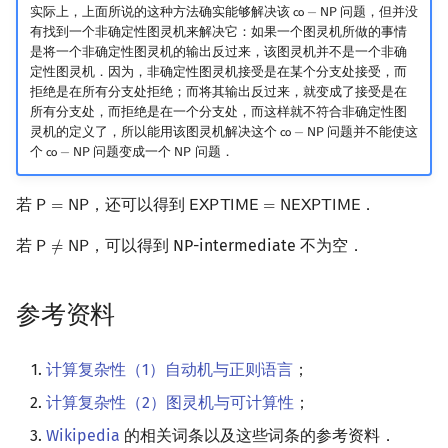
实际上，上面所说的这种方法确实能够解决该
问题，但并没
𝖼
𝗈
−
𝖭
𝖯
co
−
NP
有找到一个非确定性图灵机来解决它：如果一个图灵机所做的事情
是将一个非确定性图灵机的输出反过来，该图灵机并不是一个非确
定性图灵机．因为，非确定性图灵机接受是在某个分支处接受，而
拒绝是在所有分支处拒绝；而将其输出反过来，就变成了接受是在
所有分支处，而拒绝是在一个分支处，而这样就不符合非确定性图
灵机的定义了，所以能用该图灵机解决这个
问题并不能使这
𝖼
𝗈
−
𝖭
𝖯
co
−
NP
个
问题变成一个
问题．
𝖼
𝗈
−
𝖭
𝖯
𝖭
𝖯
co
−
NP
NP
若
，还可以得到
．
𝖯
=
𝖭
𝖯
𝖤
𝖷
𝖯
𝖳
𝖨
𝖬
𝖤
=
𝖭
𝖤
𝖷
𝖯
𝖳
𝖨
𝖬
𝖤
P
=
NP
EXPTIME
=
NEXPTIME
若
，可以得到 NP-intermediate 不为空．
𝖯
≠
𝖭
𝖯
P
≠
NP
参考资料
计算复杂性（1）自动机与正则语言
；
计算复杂性（2）图灵机与可计算性
；
Wikipedia
的相关词条以及这些词条的参考资料．