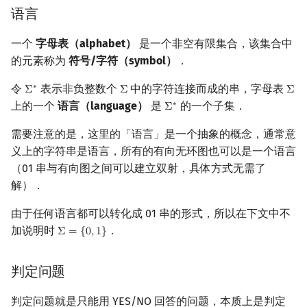
语言
镜像站列表
Special Judge
Java 速成
前缀和 & 差分
IDA*
状压 DP
Boyer–Moore 算法
置换和排列
块状数据结构
拓扑排序
扫描线
多带图灵机
Dev-C++
文件操作
Lambda 表达式
归并排序
裴蜀定理 & 一次不定方程
多项式多点求值|快速插值
贝尔数
线性基
AVL 树
虚树
莫队配合 bitset
一个
字母表（alphabet）
是一个非空有限集合，该集合中
致谢
Testlib
Java 进阶
二分
回溯法
数位 DP
Z 函数（扩展 KMP）
弧度制与坐标系
单调栈
最短路问题
旋转卡壳
图灵机的编码
CLion
pb_ds
堆排序
费马小定理 & 欧拉定理
多项式初等函数
伯努利数
线性映射
红黑树
树分治
的元素称为
符号/字符（symbol）
．
Polygon
倍增
Dancing Links
插头 DP
AC 自动机
复数
单调队列
生成树问题
半平面交
通用图灵机
Geany
编译优化
桶排序
模逆元
常系数齐次线性递推
Entringer Number
特征多项式
左偏红黑树
动态树分治
令
表示非负整数个
中的字符连接而成的串，字母表
∗
Σ
Σ
Σ
Σ
∗
Σ
Σ
上的一个
语言（language）
是
的一个子集．
∗
Σ
Σ
∗
OJ 工具
构造
Alpha–Beta 剪枝
计数 DP
后缀数组 (SA)
数论
ST 表
斯坦纳树
平面最近点对
可计算性
Xcode
希尔排序
线性同余方程
多项式平移|连续点值平移
Eulerian Number
对角化
AA 树
AHU 算法
需要注意的是，这里的「语言」是一个抽象的概念，通常意
义上的字符串是语言，所有的有向无环图也可以是一个语言
LaTeX 入门
优化
动态 DP
后缀自动机 (SAM)
多项式与生成函数
树状数组
拆点
随机增量法
不可计算问题
GUIDE
锦标赛排序
中国剩余定理
符号化方法
分拆数
Jordan标准型
树哈希
（01 串与有向图之间可以建立双射，具体方式无需了
解）．
Git
概率 DP
后缀平衡树
组合数学
线段树
连通性相关
反演变换
停机问题
Sublime Text
Tim 排序
升幂引理
Lagrange 反演
范德蒙德卷积
树上随机游走
由于任何语言都可以转化成 01 串的形式，所以在下文中不
DP 套 DP
广义后缀自动机
线性代数
划分树
环计数问题
计算几何杂项
丘奇 - 图灵论题
CP Editor
排序相关 STL
阶乘取模
形式幂级数复合|复合逆
Pólya 计数
加说明时
．
Σ
=
{
0
,
1
}
Σ
=
{
0
,
1
}
DP 优化
后缀树
线性规划
二叉搜索树 & 平衡树
最小环
复杂度类
Code::Blocks
排序应用
卢卡斯定理
普通生成函数
图论计数
判定问题
其它 DP 方法
Manacher
抽象代数
跳表
2-SAT
R 和 RE
同余方程
指数生成函数
判定问题就是只能用 YES/NO 回答的问题，本质上是判定