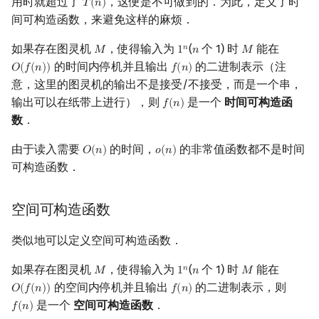
用时就超过了
，这便是不可做到的．为此，定义了时
𝑇
(
𝑛
)
T
(
n
)
间可构造函数，来避免这样的麻烦．
如果存在图灵机
，使得输入为
(
个 1) 时
能在
𝑛
𝑀
1
𝑛
𝑀
M
1
n
n
M
的时间内停机并且输出
的二进制表示（注
𝑂
(
𝑓
(
𝑛
)
)
𝑓
(
𝑛
)
O
(
f
(
n
)
)
f
(
n
)
意，这里的图灵机的输出不是接受/不接受，而是一个串，
输出可以在纸带上进行），则
是一个
时间可构造函
𝑓
(
𝑛
)
f
(
n
)
数
．
由于读入需要
的时间，
的非常值函数都不是时间
𝑂
(
𝑛
)
𝑜
(
𝑛
)
O
(
n
)
o
(
n
)
可构造函数．
空间可构造函数
类似地可以定义空间可构造函数．
如果存在图灵机
，使得输入为
(
个 1) 时
能在
𝑛
𝑀
1
𝑛
𝑀
M
1
n
n
M
的空间内停机并且输出
的二进制表示，则
𝑂
(
𝑓
(
𝑛
)
)
𝑓
(
𝑛
)
O
(
f
(
n
)
)
f
(
n
)
是一个
空间可构造函数
．
𝑓
(
𝑛
)
f
(
n
)