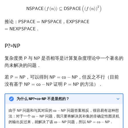
NSPACE
(
f
(
n
)
)
⊆
DSPACE
(
(
f
(
n
)
)
2
)
2
𝖭
𝖲
𝖯
𝖠
𝖢
𝖤
(
𝑓
(
𝑛
)
)
⊆
𝖣
𝖲
𝖯
𝖠
𝖢
𝖤
(
(
𝑓
(
𝑛
)
)
)
推论：
，
𝖯
𝖲
𝖯
𝖠
𝖢
𝖤
=
𝖭
𝖯
𝖲
𝖯
𝖠
𝖢
𝖤
𝖤
𝖷
𝖯
𝖲
𝖯
𝖠
𝖢
𝖤
PSPACE
=
NPSPACE
EXPSPACE
=
NEXPSPACE
．
=
𝖭
𝖤
𝖷
𝖯
𝖲
𝖯
𝖠
𝖢
𝖤
P?=NP
复杂度类
与
是否相等是计算复杂度理论中一个著名的
𝖯
𝖭
𝖯
P
NP
尚未解决的问题．
若
，可以得到
，但反之不行（目前
𝖯
=
𝖭
𝖯
𝖭
𝖯
=
𝖼
𝗈
−
𝖭
𝖯
P
=
NP
NP
=
co
−
NP
没有基于
证明
的方法）．
𝖭
𝖯
=
𝖼
𝗈
−
𝖭
𝖯
𝖯
=
𝖭
𝖯
NP
=
co
−
NP
P
=
NP
为什么 NP?=co-NP 不是显然的？
由于
问题和与其对应的
问题答案相反，很容易有这种想
𝖭
𝖯
𝖼
𝗈
−
𝖭
𝖯
NP
co
−
NP
法：对于一个
问题，我只要将解决其补集的非确定性图灵机
𝖼
𝗈
−
𝖭
𝖯
co
−
NP
的输出反过来，就解决了该
问题，所以
．
𝖼
𝗈
−
𝖭
𝖯
𝖭
𝖯
=
𝖼
𝗈
−
𝖭
𝖯
co
−
NP
NP
=
co
−
NP