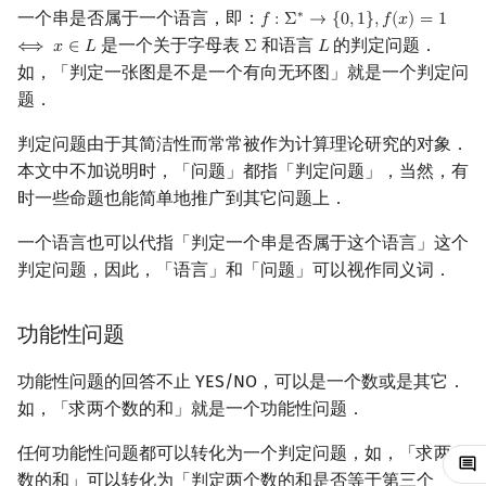
一个串是否属于一个语言，即：
∗
𝑓
:
Σ
→
{
0
,
1
}
,
𝑓
(
𝑥
)
=
1
f
:
Σ
∗
→
{
0
,
1
}
,
f
(
x
)
=
1
⟺
x
∈
L
回文树
概率论
可持久化数据结构
欧拉图
DTIME
二次剩余
是一个关于字母表
和语言
的判定问题．
⟺
𝑥
∈
𝐿
Σ
𝐿
Σ
L
如，「判定一张图是不是一个有向无环图」就是一个判定问
序列自动机
博弈论
树套树
哈密顿图
P
阶 & 原根
题．
最小表示法
数值算法
K-D Tree
二分图
EXPTIME
离散对数
判定问题由于其简洁性而常常被作为计算理论研究的对象．
本文中不加说明时，「问题」都指「判定问题」，当然，有
Lyndon 分解
序理论
动态树
平面图
NTIME
高次剩余 & 单位根
时一些命题也能简单地推广到其它问题上．
Main–Lorentz 算法
杨氏矩阵
析合树
弦图
NP
数论分块
一个语言也可以代指「判定一个串是否属于这个语言」这个
判定问题，因此，「语言」和「问题」可以视作同义词．
拟阵
PQ 树
图的着色
NP-hard
狄利克雷卷积
功能性问题
Berlekamp–Massey 算法
手指树
网络流
NP-complete
莫比乌斯反演
功能性问题的回答不止 YES/NO，可以是一个数或是其它．
霍夫曼树
图的匹配
co-NP
杜教筛
如，「求两个数的和」就是一个功能性问题．
Prüfer 序列
NP-intermediate
Powerful Number 筛
任何功能性问题都可以转化为一个判定问题，如，「求两个
数的和」可以转化为「判定两个数的和是否等于第三个