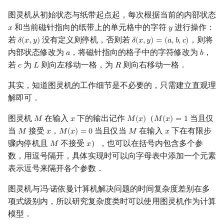
P?=NP
图灵机从初始状态与纸带起点起，每次根据当前的内部状态
和当前磁针指向的纸带上的单元格中的字符
进行操作：
𝑥
𝑦
x
y
参考资料
若
没有定义则停机，否则若
，则将
𝛿
(
𝑥
,
𝑦
)
𝛿
(
𝑥
,
𝑦
)
=
(
𝑎
,
𝑏
,
𝑐
)
δ
(
x
,
y
)
δ
(
x
,
y
)
=
(
a
,
b
,
c
)
内部状态修改为
，将磁针指向的格子中的字符修改为
，
𝑎
𝑏
a
b
若
为
则向左移动一格，为
则向右移动一格．
𝑐
𝐿
𝑅
c
L
R
其实，知道图灵机的工作细节是不必要的，只需建立直观理
解即可．
图灵机
在输入
下的输出记作
（
当且仅
𝑀
𝑥
𝑀
(
𝑥
)
𝑀
(
𝑥
)
=
1
M
x
M
(
x
)
M
(
x
)
=
1
当
接受
，
当且仅当
在输入
下在有限步
𝑀
𝑥
𝑀
(
𝑥
)
=
0
𝑀
𝑥
M
x
M
(
x
)
=
0
M
x
骤内停机且
不接受
），也可以在括号内包含多个参
𝑀
𝑥
M
x
数，用逗号隔开，具体实现时可以向字母表中添加一个元素
表示逗号来隔开各个参数．
图灵机与冯·诺依曼计算机解决问题的时间复杂度差别在多
项式级别内，所以研究复杂度类时可以使用图灵机作为计算
模型．