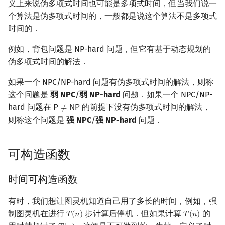
义上来说伪多项式时间也可能是多项式时间，但当我们说一
个算法是伪多项式时间的，一般都是说这个算法不是多项式
时间的．
例如，背包问题是 NP-hard 问题，但它有基于动态规划的
伪多项式时间的解法．
如果一个 NPC/NP-hard 问题有伪多项式时间的解法，则称
这个问题是
弱 NPC
/
弱 NP-hard
问题．如果一个 NPC/NP-
hard 问题在
的前提下没有伪多项式时间的解法，
𝖯
≠
𝖭
𝖯
P
≠
NP
则称这个问题是
强 NPC
/
强 NP-hard
问题．
可构造函数
时间可构造函数
有时，我们想让图灵机知道自己用了多长的时间，例如，强
制图灵机在进行
步计算后停机．但如果计算
的
𝑇
(
𝑛
)
𝑇
(
𝑛
)
T
(
n
)
T
(
n
)