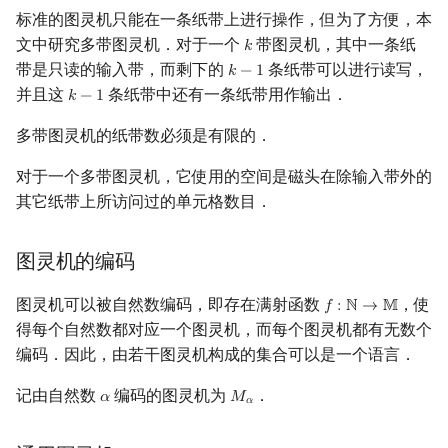
标准的图灵机只能在一条纸带上进行操作，但为了方便，本
文中研究多带图灵机．对于一个
带图灵机，其中一条纸
𝑘
k
带是只读的输入带，而剩下的
条纸带可以进行读写，
𝑘
−
1
k
−
1
并且这
条纸带中还有一条纸带用作输出．
𝑘
−
1
k
−
1
多带图灵机的纸带数必须是有限的．
对于一个多带图灵机，它使用的空间是磁头在除输入带外的
其它纸带上所访问过的单元格数目．
图灵机的编码
图灵机可以被自然数编码，即存在满射函数
，使
𝑓
:
ℕ
→
𝕄
f
:
N
→
M
得每个自然数都对应一个图灵机，而每个图灵机都有无数个
编码．因此，由若干图灵机构成的集合可以是一个语言．
记由自然数
编码的图灵机为
．
𝛼
𝑀
α
M
α
𝛼