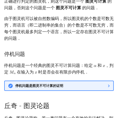
正确进行判定的图灵机，则这个问题是一个
图灵可计算
的
问题，否则这个问题是一个
图灵不可计算
的问题．
由于图灵机可以被自然数编码，所以图灵机的个数是可数无
穷，而语言（即二进制串的集合）的个数是不可数无穷，而
每个图灵机最多判定一个语言，所以一定存在图灵不可计算
的问题．
停机问题
停机问题是一个经典的图灵不可计算问题：给定
和
，判
𝛼
𝑥
α
x
定
在输入为
时是否会在有限步内停机．
𝑀
𝑥
M
α
x
𝛼
停机问题是图灵不可计算的证明
丘奇 - 图灵论题