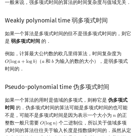
一般来说，强多项式时间的算法的时间复杂度与值域无关．
Weakly polynomial time 弱多项式时间
如果一个算法是多项式时间的但不是强多项式时间的，则它
是
弱多项式时间
的．
例如，计算最大公约数的欧几里得算法，时间复杂度为
（
和
为输入的数的大小），是弱多项式
𝑂
(
l
o
g
𝑎
+
l
o
g
𝑏
)
𝑎
𝑏
O
(
log
a
+
log
b
)
a
b
时间的．
Pseudo-polynomial time 伪多项式时间
如果一个算法的用时是值域的多项式，则称它是
伪多项式
时间
的．伪多项式时间的算法可能是多项式时间的也可能
不是，可能不是多项式时间是因为表示一个大小为
的正
𝑛
n
整数一般只需要
个二进制位，所以关于值域多项
𝑂
(
l
o
g
𝑛
)
O
(
log
n
)
式时间的算法往往关于输入长度是指数级时间的．虽然从定