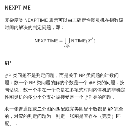
NEXPTIME
复杂度类
表示可以由非确定性图灵机在指数级
𝖭
𝖤
𝖷
𝖯
𝖳
𝖨
𝖬
𝖤
NEXPTIME
时间内解决的判定问题，即：
NEXPTIME
=
⋃
k
∈
N
NTIME
(
2
n
k
)
𝑘
𝑛
⋃
𝖭
𝖤
𝖷
𝖯
𝖳
𝖨
𝖬
𝖤
=
𝖭
𝖳
𝖨
𝖬
𝖤
(
2
)
𝑘
∈
ℕ
#P
类问题不是判定问题，而是关于
类问题的计数问
#
𝖯
𝖭
𝖯
#
P
NP
题：数一个
类问题的解的个数是一个
类的问题．换
𝖭
𝖯
#
𝖯
NP
#
P
句话说，数一个串在一个总是在多项式时间内停机的非确定
性图灵机的多少个分支处被接受是一个
类的问题．
#
𝖯
#
P
求一张普通图或二分图的匹配或完美匹配个数都是 #P 完全
的，对应的判定问题为「判定一张图是否存在（完美）匹
配」．