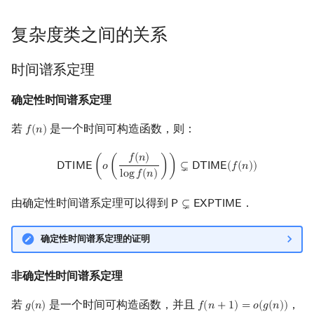
复杂度类之间的关系
时间谱系定理
确定性时间谱系定理
若
是一个时间可构造函数，则：
𝑓
(
𝑛
)
f
(
n
)
DTIME
(
o
(
f
(
n
)
log
f
(
n
)
)
)
⊊
DTIME
(
f
(
n
)
)
𝑓
(
𝑛
)
𝖣
𝖳
𝖨
𝖬
𝖤
(
𝑜
(
)
)
⊊
𝖣
𝖳
𝖨
𝖬
𝖤
(
𝑓
(
𝑛
)
)
l
o
g
𝑓
(
𝑛
)
由确定性时间谱系定理可以得到
．
𝖯
⊊
𝖤
𝖷
𝖯
𝖳
𝖨
𝖬
𝖤
P
⊊
EXPTIME
确定性时间谱系定理的证明
非确定性时间谱系定理
若
是一个时间可构造函数，并且
，
𝑔
(
𝑛
)
𝑓
(
𝑛
+
1
)
=
𝑜
(
𝑔
(
𝑛
)
)
g
(
n
)
f
(
n
+
1
)
=
o
(
g
(
n
)
)