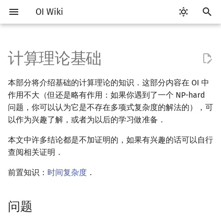
OI Wiki
键
入
计算理论基础
Getting Started
比赛相关简介
工具软件简介
语言基础简介
算法基础简介
搜索部分简介
动态规划部分简介
字符串部分简介
数学部分简介
数据结构部分简介
图论部分简介
计算几何部分简介
离线算法简介
随机函数
问题
RMQ
OI 赛事与赛制
题型概述
读入、输出优化
Vim
评测工具简介
Testlib 简介
Hello, World!
C++ 标准库简介
类
复杂度简介
排序简介
DP 优化简介
后缀数组简介
数字系统简介
数论基础
多项式与生成函数简介
排列组合
线性代数简介
线性规划基础
基本概念
基本概念
博弈论简介
插值
并查集
堆简介
分块思想
线段树基础
二叉搜索树 & 平衡树
可持久化数据结构简介
线段树套线段树
Link Cut Tree
树基础
最短路
最小生成树
强连通分量
网络流简介
图匹配
莫队算法简介
以
本部分将介绍基础的计算理论的知识．这部分内容在 OI 中
开
关于本项目
赛事
代码编辑工具
C++ 基础
复杂度
DFS（搜索）
动态规划基础
字符串基础
布尔代数
栈
图论相关概念
二维计算几何基础
CDQ 分治
随机化技巧
并查集应用
语言
ICPC/CCPC 赛事与赛制
交互题
分段打表
Emacs
Arbiter
通用
C++ 语法基础
STL 容器
命名空间
均摊复杂度
选择排序
单调队列/单调栈优化
最优原地后缀排序算法
进位制
模算术简介
代数基本定理
抽屉原理
向量
单纯形法
群论
条件概率与独立性
公平组合游戏
数值积分
并查集复杂度
二叉堆
块状数组
线段树合并 & 分裂
Treap
可持久化线段树
平衡树套线段树
全局平衡二叉树
树的直径
差分约束
最小树形图
双连通分量
最大流
二分图最大匹配
普通莫队算法
作用不大（但还是略有作用：如果你遇到了一个 NP-hard
始
问题，你可以认为它是不存在多项式复杂度的解法的），可
如何参与
题型
评测工具
C++ 标准库
枚举
BFS（搜索）
记忆化搜索
标准库
数字系统
队列
图的存储
三维计算几何基础
整体二分
爬山算法
括号序列
判定问题
常见错误
VS Code
Cena
Generator
变量
STL 算法
值类别
冒泡排序
斜率优化
平衡三进制
素数
快速傅里叶变换
容斥原理
内积和外积
环论
随机变量
零和游戏
高斯消元
配对堆
块状链表
李超线段树
Splay 树
可持久化块状数组
线段树套平衡树
Euler Tour Tree
树的中心
k 短路
最小直径生成树
割点和桥
最小割
二分图最大权匹配
带修改莫队
以作为兴趣了解，或者为以后的学习做准备．
搜
OI Wiki 不是什么
学习路线
命令行
C++ 进阶
模拟
双向搜索
背包 DP
字符串匹配
位操作
链表
DFS（图论）
距离
莫队算法
模拟退火
线段树与离线询问
功能性问题
常见技巧
Atom
CCR Plus
Validator
运算
bitset
重载运算符
插入排序
四边形不等式优化
格雷码
最大公约数
快速数论变换
斐波那契数列
矩阵
域论
随机变量的数字特征
非公平组合游戏
牛顿迭代法
左偏树
树分块
猫树
WBLT
可持久化平衡树
树状数组套权值线段树
Top Tree
树的重心
同余最短路
圆方树
费用流
一般图最大匹配
树上莫队
索
本文中许多结论都是不加证明的，如果有兴趣的话可以自行
查阅相关证明．
格式手册
学习资源
命令行编译与调试
C++ 与其他常用语言的区别
递归 & 分治
启发式搜索
区间 DP
字符串哈希
二进制集合操作
哈希表
BFS（图论）
Pick 定理
图灵机
Eclipse
Lemon
Interactor
流程控制语句
string
引用
计数排序
Slope Trick 优化
欧拉函数
快速沃尔什变换
错位排列
初等变换
Schreier–Sims 算法
概率不等式
Sqrt Tree
区间最值操作 & 区间历史
替罪羊树
可持久化字典树
分块套树状数组
最近公共祖先
点/边连通度
上下界网络流
一般图最大权匹配
回滚莫队
前置知识：
时间复杂度
．
值
数学符号表
技巧
编译器
Pascal 转 C++ 急救
贪心
A*
DAG 上的 DP
字典树 (Trie)
高精度计算
并查集
树上问题
三角剖分
确定性图灵机
Notepad++
Checker
高级数据类型
pair
常量
基数排序
WQS 二分
筛法
Chirp Z 变换
卡特兰数
行列式
笛卡尔树
可持久化可并堆
树链剖分
Stoer–Wagner 算法
稳定匹配
二维莫队
Kinetic Tournament Tree
问题
F.A.Q.
出题
WSL (Windows 10)
Python 速成
排序
迭代加深搜索
树形 DP
前缀函数与 KMP 算法
快速幂
堆
有向无环图
凸包
非确定性图灵机
Kate
函数
新版 C++ 特性
快速排序
状态设计优化
分解质因数
多项式牛顿迭代
斯特林数
线性空间
Size Balanced Tree
树上启发式合并
莫队二次离线