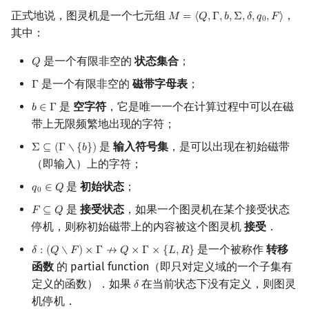
正式地说，图灵机是一个七元组
，
𝑀
=
⟨
𝑄
,
Γ
,
𝑏
,
Σ
,
𝛿
,
𝑞
,
𝐹
⟩
M
=
⟨
Q
,
Γ
,
b
,
Σ
,
δ
,
q
0
,
F
⟩
0
可构造函数
其中：
时间可构造函数
是一个有限非空的
状态集合
；
𝑄
Q
是一个有限非空的
磁带字母表
；
Γ
Γ
空间可构造函数
是
空字符
，它是唯一一个在计算过程中可以在磁
𝑏
∈
Γ
b
∈
Γ
复杂度类之间的关系
带上无限频繁地出现的字符；
是
输入符号集
，是可以出现在初始磁带
Σ
⊆
(
Γ
∖
{
𝑏
}
)
Σ
⊆
(
Γ
∖
{
b
}
)
时间谱系定理
（即输入）上的字符；
是
初始状态
；
𝑞
∈
𝑄
q
0
∈
Q
确定性时间谱系定理
0
是
接受状态
，如果一个图灵机在某个接受状态
𝐹
⊆
𝑄
F
⊆
Q
非确定性时间谱系定理
停机，则称初始磁带上的内容被这个图灵机
接受
．
是一个被称作
转移
𝛿
:
(
𝑄
∖
𝐹
)
×
Γ
↛
𝑄
×
Γ
×
{
𝐿
,
𝑅
}
δ
:
(
Q
∖
F
)
×
Γ
↛
Q
×
Γ
×
{
L
,
R
}
空间谱系定理
函数
的 partial function（即只对定义域的一个子集有
定义的函数）．如果
在当前状态下没有定义，则图灵
𝛿
δ
萨维奇定理
机停机．