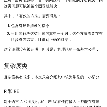
丘奇 - 图灵论题称，若一类问题有一个有效的方法解决，则
这类问题可以被某个图灵机解决．
其中，「有效的方法」需要满足：
包含有限条清晰的指令；
当用其解决这类问题的其中一个时，这个方法需要在有
限步骤内结束，且得到正确的答案．
这个论题没有被证明，但其是计算理论的一条基本公理．
复杂度类
复杂度类有很多，本文只会介绍其中较为常见的一小部分．
R 和 RE
对于语言
和图灵机
，若
在任何输入下都能在有限
𝐿
𝑀
𝑀
L
M
M