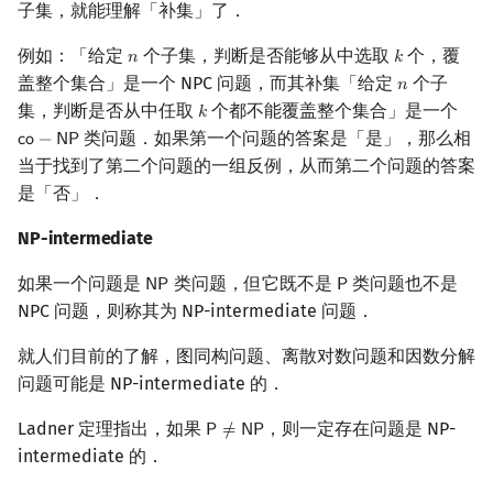
子集，就能理解「补集」了．
例如：「给定
个子集，判断是否能够从中选取
个，覆
𝑛
𝑘
n
k
盖整个集合」是一个 NPC 问题，而其补集「给定
个子
𝑛
n
集，判断是否从中任取
个都不能覆盖整个集合」是一个
𝑘
k
类问题．如果第一个问题的答案是「是」，那么相
𝖼
𝗈
−
𝖭
𝖯
co
−
NP
当于找到了第二个问题的一组反例，从而第二个问题的答案
是「否」．
NP-intermediate
如果一个问题是
类问题，但它既不是
类问题也不是
𝖭
𝖯
𝖯
NP
P
NPC 问题，则称其为 NP-intermediate 问题．
就人们目前的了解，图同构问题、离散对数问题和因数分解
问题可能是 NP-intermediate 的．
Ladner 定理指出，如果
，则一定存在问题是 NP-
𝖯
≠
𝖭
𝖯
P
≠
NP
intermediate 的．