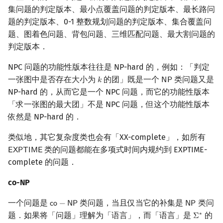
集问题的判定版本、最小点覆盖问题的判定版本、最长路问
题的判定版本、0-1 整数规划问题的判定版本、集合覆盖问
题、图着色问题、背包问题、三维匹配问题、最大割问题的
判定版本．
NPC 问题的功能性版本往往是 NP-hard 的，例如：「判定
一张图中是否存在大小为
的团」既是一个
类问题又是
𝑘
𝖭
𝖯
k
NP
NP-hard 的，从而它是一个 NPC 问题，而它的功能性版本
「求一张图的最大团」不是 NPC 问题，但这个功能性版本
依然是 NP-hard 的．
类似地，其它复杂度类也会有「XX-complete」，如所有
类的问题都能在多项式时间内规约到 EXPTIME-
𝖤
𝖷
𝖯
𝖳
𝖨
𝖬
𝖤
EXPTIME
complete 的问题．
co-NP
一个问题是
类问题，当且仅当它的补集是
类问
𝖼
𝗈
−
𝖭
𝖯
𝖭
𝖯
co
−
NP
NP
题．如果将「问题」理解为「语言」，而「语言」是
的
∗
Σ
Σ
∗