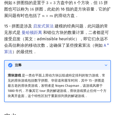
例如
拼图指的是置于
方盘中的
个方块．但
拼
8
3
×
3
8
1
5
8
3
×
3
8
15
镜像站列表
Special Judge
Java 速成
前缀和 & 差分
IDA*
状压 DP
Boyer–Moore 算法
置换和排列
块状数据结构
拓扑排序
扫描线
Dev-C++
文件操作
Lambda 表达式
归并排序
裴蜀定理 & 一次不定方程
多项式多点求值|快速插值
贝尔数
线性基
AVL 树
虚树
莫队配合 bitset
图也可以称为
拼图，此处的 16 指的是方块容量．它的扩
1
6
16
展问题有时也包括了
的滑动方盘．
𝑛
×
𝑚
n
×
m
致谢
Testlib
Java 进阶
二分
回溯法
数位 DP
Z 函数（扩展 KMP）
弧度制与坐标系
单调栈
最短路问题
旋转卡壳
CLion
pb_ds
堆排序
费马小定理 & 欧拉定理
多项式初等函数
伯努利数
线性映射
红黑树
树分治
15 - 拼图是涉及
启发式算法
建模的经典问题．此问题的常
见形式是
曼哈顿距离
和错位方块的数量计算，二者都是可
Polygon
倍增
Dancing Links
插头 DP
AC 自动机
复数
单调队列
生成树问题
半平面交
Geany
编译优化
桶排序
模逆元
常系数齐次线性递推
Entringer Number
特征多项式
左偏红黑树
动态树分治
接受启发（英文：admissible heuristic），即它们永远不
会高估剩余的移动次数，这确保了某些搜索算法（例如
A *
OJ 工具
构造
Alpha–Beta 剪枝
计数 DP
后缀数组 (SA)
数论
ST 表
斯坦纳树
平面最近点对
Xcode
希尔排序
线性同余方程
多项式平移|连续点值平移
Eulerian Number
对角化
AA 树
AHU 算法
算法
）的最优性．
LaTeX 入门
优化
动态 DP
后缀自动机 (SAM)
多项式与生成函数
树状数组
拆点
随机增量法
GUIDE
锦标赛排序
中国剩余定理
符号化方法
分拆数
Jordan标准型
树哈希
注释
Git
概率 DP
后缀平衡树
组合数学
线段树
连通性相关
反演变换
Sublime Text
Tim 排序
升幂引理
Lagrange 反演
范德蒙德卷积
树上随机游走
滑块游戏
是一类在平面上滑动方块以组成特定排列的智力游戏．常
见的滑块游戏包括数字拼图、华容道和塞车时间．其中 15 - 拼图是
DP 套 DP
广义后缀自动机
线性代数
划分树
环计数问题
计算几何杂项
CP Editor
排序相关 STL
阶乘取模
形式幂级数复合|复合逆
Pólya 计数
最古老的滑块类游戏，发明者是 Noyes Chapman，该游戏风靡于
1880 年代．不像其它 tour 类的解谜游戏，滑块游戏禁止任何一个方
DP 优化
后缀树
线性规划
二叉搜索树 & 平衡树
最小环
Code::Blocks
排序应用
卢卡斯定理
普通生成函数
图论计数
块离开盘面，这个特性区别于重新排列类的解谜游戏．
其它 DP 方法
Manacher
抽象代数
跳表
2-SAT
同余方程
指数生成函数