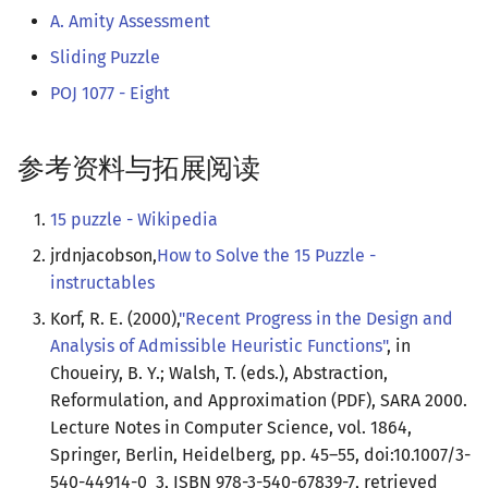
A. Amity Assessment
Sliding Puzzle
POJ 1077 - Eight
参考资料与拓展阅读
15 puzzle - Wikipedia
jrdnjacobson,
How to Solve the 15 Puzzle -
instructables
Korf, R. E. (2000),
"Recent Progress in the Design and
Analysis of Admissible Heuristic Functions"
, in
Choueiry, B. Y.; Walsh, T. (eds.), Abstraction,
Reformulation, and Approximation (PDF), SARA 2000.
Lecture Notes in Computer Science, vol. 1864,
Springer, Berlin, Heidelberg, pp. 45–55, doi:10.1007/3-
540-44914-0_3, ISBN 978-3-540-67839-7, retrieved