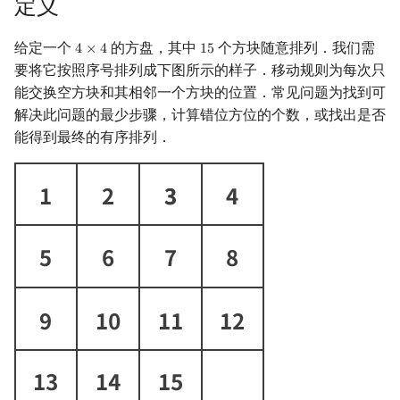
定义
回文树
概率论
可持久化数据结构
欧拉图
二次剩余
给定一个
的方盘，其中
个方块随意排列．我们需
4
×
4
1
5
4
×
4
15
序列自动机
博弈论
树套树
哈密顿图
阶 & 原根
要将它按照序号排列成下图所示的样子．移动规则为每次只
能交换空方块和其相邻一个方块的位置．常见问题为找到可
最小表示法
数值算法
K-D Tree
二分图
离散对数
解决此问题的最少步骤，计算错位方位的个数，或找出是否
能得到最终的有序排列．
Lyndon 分解
序理论
动态树
平面图
高次剩余 & 单位根
Main–Lorentz 算法
杨氏矩阵
析合树
弦图
数论分块
拟阵
PQ 树
图的着色
狄利克雷卷积
Berlekamp–Massey 算法
手指树
网络流
莫比乌斯反演
霍夫曼树
图的匹配
杜教筛
Prüfer 序列
Powerful Number 筛