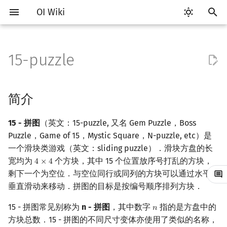
OI Wiki
键
入
15-puzzle
Getting Started
比赛相关简介
工具软件简介
语言基础简介
算法基础简介
搜索部分简介
动态规划部分简介
字符串部分简介
数学部分简介
数据结构部分简介
图论部分简介
计算几何部分简介
离线算法简介
随机函数
简介
RMQ
OI 赛事与赛制
题型概述
读入、输出优化
Vim
评测工具简介
Testlib 简介
Hello, World!
C++ 标准库简介
类
复杂度简介
排序简介
DP 优化简介
后缀数组简介
数字系统简介
数论基础
多项式与生成函数简介
排列组合
线性代数简介
线性规划基础
基本概念
基本概念
博弈论简介
插值
并查集
堆简介
分块思想
线段树基础
二叉搜索树 & 平衡树
可持久化数据结构简介
线段树套线段树
Link Cut Tree
树基础
最短路
最小生成树
强连通分量
网络流简介
图匹配
莫队算法简介
以
开
关于本项目
赛事
代码编辑工具
C++ 基础
复杂度
DFS（搜索）
动态规划基础
字符串基础
布尔代数
栈
图论相关概念
二维计算几何基础
CDQ 分治
随机化技巧
定义
并查集应用
ICPC/CCPC 赛事与赛制
交互题
分段打表
Emacs
Arbiter
通用
C++ 语法基础
STL 容器
命名空间
均摊复杂度
选择排序
单调队列/单调栈优化
最优原地后缀排序算法
进位制
模算术简介
代数基本定理
抽屉原理
向量
单纯形法
群论
条件概率与独立性
公平组合游戏
数值积分
并查集复杂度
二叉堆
块状数组
线段树合并 & 分裂
Treap
可持久化线段树
平衡树套线段树
全局平衡二叉树
树的直径
差分约束
最小树形图
双连通分量
最大流
二分图最大匹配
普通莫队算法
简介
始
如何参与
题型
评测工具
C++ 标准库
枚举
BFS（搜索）
记忆化搜索
标准库
数字系统
队列
图的存储
三维计算几何基础
整体二分
爬山算法
可解性证明
括号序列
常见错误
VS Code
Cena
Generator
变量
STL 算法
值类别
冒泡排序
斜率优化
平衡三进制
素数
快速傅里叶变换
容斥原理
内积和外积
环论
随机变量
零和游戏
高斯消元
配对堆
块状链表
李超线段树
Splay 树
可持久化块状数组
线段树套平衡树
Euler Tour Tree
树的中心
k 短路
最小直径生成树
割点和桥
最小割
二分图最大权匹配
带修改莫队
15 - 拼图
（英文：15-puzzle, 又名 Gem Puzzle，Boss
搜
Puzzle，Game of 15，Mystic Square，N-puzzle, etc）是
OI Wiki 不是什么
学习路线
命令行
C++ 进阶
模拟
双向搜索
背包 DP
字符串匹配
位操作
链表
DFS（图论）
距离
莫队算法
模拟退火
算法
线段树与离线询问
常见技巧
Atom
CCR Plus
Validator
运算
bitset
重载运算符
插入排序
四边形不等式优化
格雷码
最大公约数
快速数论变换
斐波那契数列
矩阵
域论
随机变量的数字特征
非公平组合游戏
牛顿迭代法
左偏树
树分块
猫树
WBLT
可持久化平衡树
树状数组套权值线段树
Top Tree
树的重心
同余最短路
圆方树
费用流
一般图最大匹配
树上莫队
索
一个滑块类游戏（英文：sliding puzzle）．滑块方盘的长
宽均为
个方块，其中 15 个位置放序号打乱的方块，
4
×
4
4
×
4
格式手册
学习资源
命令行编译与调试
C++ 与其他常用语言的区别
递归 & 分治
启发式搜索
区间 DP
字符串哈希
二进制集合操作
哈希表
BFS（图论）
Pick 定理
群理论
Eclipse
Lemon
Interactor
流程控制语句
string
引用
计数排序
Slope Trick 优化
欧拉函数
快速沃尔什变换
错位排列
初等变换
Schreier–Sims 算法
概率不等式
Sqrt Tree
区间最值操作 & 区间历史
替罪羊树
可持久化字典树
分块套树状数组
最近公共祖先
点/边连通度
上下界网络流
一般图最大权匹配
回滚莫队
剩下一个为空位．与空位同行或同列的方块可以通过水平或
值
垂直滑动来移动．拼图的目标是按编号顺序排列方块．
数学符号表
技巧
编译器
Pascal 转 C++ 急救
贪心
A*
DAG 上的 DP
字典树 (Trie)
高精度计算
并查集
树上问题
三角剖分
习题
Notepad++
Checker
高级数据类型
pair
常量
基数排序
WQS 二分
筛法
Chirp Z 变换
卡特兰数
行列式
笛卡尔树
可持久化可并堆
树链剖分
Stoer–Wagner 算法
稳定匹配
二维莫队
Kinetic Tournament Tree
15 - 拼图常见别称为
n - 拼图
，其中数字
指的是方盘中的
𝑛
n
F.A.Q.
出题
WSL (Windows 10)
Python 速成
排序
迭代加深搜索
树形 DP
前缀函数与 KMP 算法
快速幂
堆
有向无环图
凸包
参考资料与拓展阅读
Kate
函数
新版 C++ 特性
快速排序
状态设计优化
分解质因数
多项式牛顿迭代
斯特林数
线性空间
Size Balanced Tree
树上启发式合并
莫队二次离线
方块总数．15 - 拼图的不同尺寸变体亦使用了类似的名称，