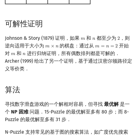
矩阵树定理
Min_25 筛
LGV 引理
洲阁筛
可解性证明
最大团搜索算法
类欧几里德算法
Johnson & Story (1879) 证明，如果
和
都至少为
，则
𝑚
𝑛
2
m
n
2
逆向适用于大小为
的棋盘：通过从
开始
𝑚
×
𝑛
𝑚
=
𝑛
=
2
m
×
n
m
=
n
=
2
支配树
Meissel–Lehmer 算法
对
和
进行归纳证明，所有偶数排列都是可解的．
𝑚
𝑛
m
n
Archer (1999) 给出了另一个证明，基于通过汉密尔顿路径定
图上随机游走
连分数
义等价类．
Stern–Brocot 树与 Farey
算法
二次域
寻找数字滑盘游戏的一个解相对容易，但寻找
最优解
是一
Pell 方程
个
NP 困难
问题．15-Puzzle 的最优解至多有 80 步；而 8-
Puzzle 的最优解至多有 31 步．
N-Puzzle 支持常见的基于图的搜索算法，如广度优先搜索