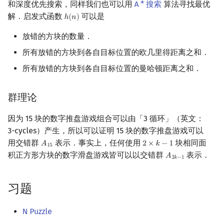
和深度优先搜索，同样我们也可以用
A * 搜索
算法寻找最优
解．启发式函数
可以是
ℎ
(
𝑛
)
h
(
n
)
放错的方块的数量．
所有放错的方块到各自目标位置的欧几里得距离之和．
所有放错的方块到各自目标位置的曼哈顿距离之和．
群理论
因为 15 块的数字推盘游戏组合可以由「3 循环」（英文：
3-cycles）产生，所以可以证明 15 块的数字推盘游戏可以
用交错群
表示．事实上，任何使用
块相同面
𝐴
2
×
𝑘
−
1
A
15
2
×
k
−
1
1
5
积正方形方块的数字滑盘游戏皆可以以交错群
表示．
𝐴
A
2
k
−
1
2
𝑘
−
1
习题
N Puzzle