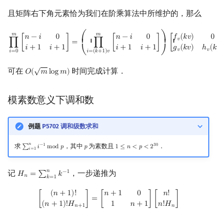
且矩阵右下角元素恰为我们在阶乘算法中所维护的，那么
∏
i
=
0
m
[
n
−
i
0
i
+
1
i
+
1
]
=
(
∏
i
=
(
k
+
1
)
v
m
[
n
−
i
0
i
+
1
i
+
1
]
)
[
f
v
(
k
v
)
0
g
v
(
k
v
)
h
v
(
k
v
𝑚
𝑚
𝑛
−
𝑖
0
𝑛
−
𝑖
0
𝑓
(
𝑘
𝑣
)
0
⎛
⎞
𝑣
⎜ ⎜
⎟ ⎟
∏
[
]
=
∏
[
]
[
𝑖
+
1
𝑖
+
1
𝑖
+
1
𝑖
+
1
𝑔
(
𝑘
𝑣
)
ℎ
(
𝑘
𝑣
𝑣
𝑖
=
0
𝑖
=
(
𝑘
+
1
)
𝑣
⎝
⎠
√
可在
时间完成计算．
𝑂
(
𝑚
l
o
g
𝑚
)
O
(
m
log
m
)
模素数意义下调和数
例题
P5702 调和级数求和
𝑛
求
，其中
为素数且
．
−
1
3
0
∑
𝑖
m
o
d
𝑝
𝑝
1
≤
𝑛
<
𝑝
<
2
∑
i
=
1
n
i
−
1
mod
p
p
1
≤
n
<
p
<
2
30
𝑖
=
1
𝑛
记
，一步递推为
−
1
𝐻
=
∑
𝑘
H
n
=
∑
k
=
1
n
k
−
1
𝑛
𝑘
=
1
[
(
n
+
1
)
!
(
n
+
1
)
!
H
n
+
1
]
=
[
n
+
1
0
1
n
+
1
]
[
n
!
n
!
H
n
]
(
𝑛
+
1
)
!
𝑛
+
1
0
𝑛
!
[
]
=
[
]
[
]
(
𝑛
+
1
)
!
𝐻
1
𝑛
+
1
𝑛
!
𝐻
𝑛
+
1
𝑛