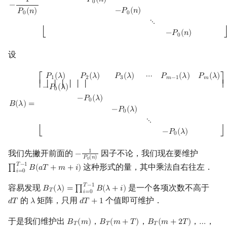
1
−
𝑃
(
𝑛
)
0
−
−
𝑃
(
𝑛
)
𝑃
(
𝑛
)
0
0
⋱
−
𝑃
(
𝑛
)
⎣
0
设
B
(
λ
)
=
[
P
1
(
λ
)
P
2
(
λ
)
P
3
(
λ
)
⋯
P
m
−
1
(
λ
)
P
m
(
λ
)
−
P
0
(
λ
)
−
P
0
(
λ
)
−
P
0
(
λ
)
⋱
−
P
0
𝑃
(
𝜆
)
𝑃
(
𝜆
)
𝑃
(
𝜆
)
⋯
𝑃
(
𝜆
)
𝑃
(
𝜆
)
1
2
3
𝑚
−
1
𝑚
⎡
⎤
⎢ ⎢ ⎢ ⎢ ⎢ ⎢ ⎢
⎥
−
𝑃
(
𝜆
)
0
−
𝑃
(
𝜆
)
0
𝐵
(
𝜆
)
=
−
𝑃
(
𝜆
)
0
⋱
−
𝑃
(
𝜆
)
⎣
⎦
0
我们先撇开前面的
因子不论，我们现在要维护
1
−
−
1
P
0
(
n
)
𝑃
(
𝑛
)
0
𝑇
−
1
这种形式的量，其中乘法自右往左．
∏
𝐵
(
𝑎
𝑇
+
𝑚
+
𝑖
)
∏
i
=
0
T
−
1
B
(
a
T
+
m
+
i
)
𝑖
=
0
𝑇
−
1
容易发现
是一个各项次数不高于
𝐵
(
𝜆
)
=
∏
𝐵
(
𝜆
+
𝑖
)
B
T
(
λ
)
=
∏
i
=
0
T
−
1
B
(
λ
+
i
)
𝑇
𝑖
=
0
的
矩阵，只用
个值即可维护．
𝑑
𝑇
𝜆
𝑑
𝑇
+
1
d
T
λ
d
T
+
1
于是我们维护出
，
，
，
，
𝐵
(
𝑚
)
𝐵
(
𝑚
+
𝑇
)
𝐵
(
𝑚
+
2
𝑇
)
…
B
T
(
m
)
B
T
(
m
+
T
)
B
T
(
m
+
2
T
)
…
𝑇
𝑇
𝑇