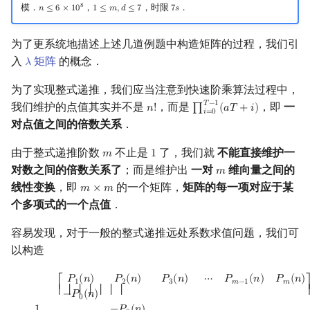
8
模．
，
，时限
．
𝑛
≤
6
×
1
0
1
≤
𝑚
,
𝑑
≤
7
7
𝑠
n
≤
6
×
10
8
1
≤
m
,
d
≤
7
7
s
为了更系统地描述上述几道例题中构造矩阵的过程，我们引
入
矩阵
的概念．
𝜆
λ
为了实现整式递推，我们应当注意到快速阶乘算法过程中，
𝑇
−
1
我们维护的点值其实并不是
，而是
，即
一
𝑛
!
∏
(
𝑎
𝑇
+
𝑖
)
n
!
∏
i
=
0
T
−
1
(
a
T
+
i
)
𝑖
=
0
对点值之间的倍数关系
．
由于整式递推阶数
不止是
了，我们就
不能直接维护一
𝑚
1
m
1
对数之间的倍数关系了
；而是维护出
一对
维向量之间的
𝑚
m
线性变换
，即
的一个矩阵，
矩阵的每一项对应于某
𝑚
×
𝑚
m
×
m
个多项式的一个点值
．
容易发现，对于一般的整式递推远处系数求值问题，我们可
以构造
−
1
P
0
(
n
)
[
P
1
(
n
)
P
2
(
n
)
P
3
(
n
)
⋯
P
m
−
1
(
n
)
P
m
(
n
)
−
P
0
(
n
)
−
P
0
(
n
)
−
P
0
(
n
)
⋱
𝑃
(
𝑛
)
𝑃
(
𝑛
)
𝑃
(
𝑛
)
⋯
𝑃
(
𝑛
)
𝑃
(
𝑛
)
1
2
3
𝑚
−
1
𝑚
⎡
⎢ ⎢ ⎢ ⎢ ⎢ ⎢ ⎢
−
𝑃
(
𝑛
)
0