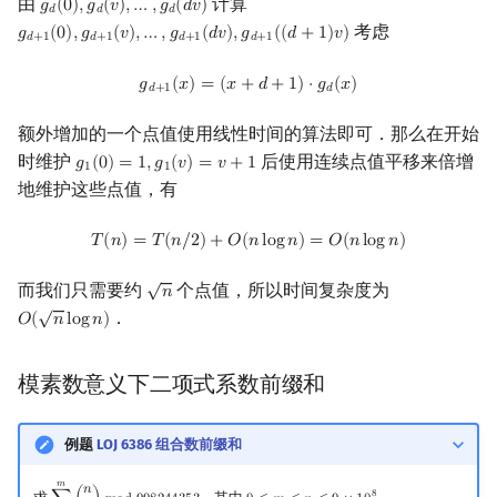
由
计算
𝑔
(
0
)
,
𝑔
(
𝑣
)
,
…
,
𝑔
(
𝑑
𝑣
)
g
d
(
0
)
,
g
d
(
v
)
,
…
,
g
d
(
d
v
)
𝑑
𝑑
𝑑
考虑
𝑔
(
0
)
,
𝑔
(
𝑣
)
,
…
,
𝑔
(
𝑑
𝑣
)
,
𝑔
(
(
𝑑
+
1
)
𝑣
)
g
d
+
1
(
0
)
,
g
d
+
1
(
v
)
,
…
,
g
d
+
1
(
d
v
)
,
g
d
+
1
(
(
d
+
1
)
v
)
𝑑
+
1
𝑑
+
1
𝑑
+
1
𝑑
+
1
g
d
+
1
(
x
)
=
(
x
+
d
+
1
)
⋅
g
d
(
x
)
𝑔
(
𝑥
)
=
(
𝑥
+
𝑑
+
1
)
⋅
𝑔
(
𝑥
)
𝑑
+
1
𝑑
额外增加的一个点值使用线性时间的算法即可．那么在开始
时维护
后使用连续点值平移来倍增
𝑔
(
0
)
=
1
,
𝑔
(
𝑣
)
=
𝑣
+
1
g
1
(
0
)
=
1
,
g
1
(
v
)
=
v
+
1
1
1
地维护这些点值，有
T
(
n
)
=
T
(
n
/
2
)
+
O
(
n
log
n
)
=
O
(
n
log
n
)
𝑇
(
𝑛
)
=
𝑇
(
𝑛
/
2
)
+
𝑂
(
𝑛
l
o
g
𝑛
)
=
𝑂
(
𝑛
l
o
g
𝑛
)
√
而我们只需要约
个点值，所以时间复杂度为
𝑛
n
√
．
𝑂
(
𝑛
l
o
g
𝑛
)
O
(
n
log
n
)
模素数意义下二项式系数前缀和
例题
LOJ 6386 组合数前缀和
𝑚
𝑛
8