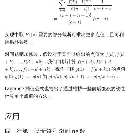
𝑛
𝑛
−
𝑖
𝑓
(
𝑖
)
(
−
1
)
1
=
∑
𝑐
+
𝑡
−
𝑖
𝑖
!
(
𝑛
−
𝑖
)
!
𝑖
=
0
(
𝑐
+
𝑡
−
𝑛
−
1
)
!
=
𝑓
(
𝑐
+
𝑡
)
(
𝑐
+
𝑡
)
!
实现中取
需要的部分截断可求出更多点值，且可利
𝐵
(
𝑥
)
B
0
(
x
)
0
用循环卷积．
对问题稍加修改，假设对于某个
给出的点值为
𝑑
𝑓
(
𝑑
)
,
𝑓
(
𝑑
d
f
(
d
)
,
f
(
d
+
k
)
,
…
,
，我们可以计算
+
𝑘
)
,
…
,
𝑓
(
𝑑
+
𝑛
𝑘
)
𝑓
(
𝑐
+
𝑑
)
,
𝑓
(
𝑐
+
𝑑
f
(
c
+
d
)
,
f
(
c
+
d
+
k
)
,
…
,
f
(
c
+
d
+
n
k
)
，视作平移
的点值
+
𝑘
)
,
…
,
𝑓
(
𝑐
+
𝑑
+
𝑛
𝑘
)
𝑔
(
𝑥
)
=
𝑓
(
𝑑
+
𝑘
𝑥
)
g
(
x
)
=
f
(
d
+
k
x
)
为
．
𝑔
(
0
)
,
𝑔
(
1
)
,
…
,
𝑔
(
𝑛
)
𝑔
(
𝑐
/
𝑘
)
,
𝑔
(
𝑐
/
𝑘
+
1
)
,
…
,
𝑔
(
𝑐
/
𝑘
+
𝑛
)
g
(
0
)
,
g
(
1
)
,
…
,
g
(
n
)
g
(
c
/
k
)
,
g
(
c
/
k
+
1
)
,
…
,
g
(
c
/
k
+
n
)
Lagrange 插值公式也给出了通过维护一些前后缀积的线性
计算单个点值的方法．
应用
同一行第一类无符号 Stirling 数