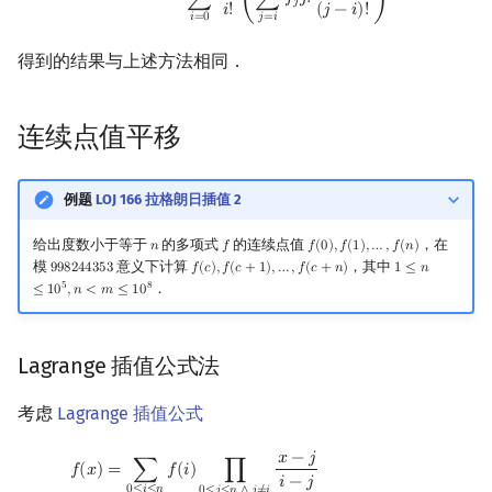
=
∑
(
∑
𝑓
𝑗
!
)
𝑗
𝑖
!
(
𝑗
−
𝑖
)
!
𝑗
=
𝑖
𝑖
=
0
得到的结果与上述方法相同．
连续点值平移
例题
LOJ 166 拉格朗日插值 2
给出度数小于等于
的多项式
的连续点值
，在
𝑛
𝑓
𝑓
(
0
)
,
𝑓
(
1
)
,
…
,
𝑓
(
𝑛
)
n
f
f
(
0
)
,
f
(
1
)
,
…
,
f
(
n
)
模
意义下计算
，其中
9
9
8
2
4
4
3
5
3
𝑓
(
𝑐
)
,
𝑓
(
𝑐
+
1
)
,
…
,
𝑓
(
𝑐
+
𝑛
)
1
≤
𝑛
998244353
f
(
c
)
,
f
(
c
+
1
)
,
…
,
f
(
c
+
n
)
1
≤
n
≤
10
5
,
n
<
m
≤
1
5
8
．
≤
1
0
,
𝑛
<
𝑚
≤
1
0
Lagrange 插值公式法
考虑
Lagrange 插值公式
𝑥
−
𝑗
f
(
x
)
=
∑
0
≤
i
≤
n
f
(
i
)
∏
0
≤
j
≤
n
∧
j
≠
i
x
−
j
i
−
j
=
∑
0
≤
i
≤
n
f
(
i
)
x
!
(
x
−
n
−
1
)
!
(
x
−
i
)
(
−
1
)
n
−
i
i
=
∑
𝑓
(
𝑖
)
∏
𝑓
(
𝑥
)
𝑖
−
𝑗