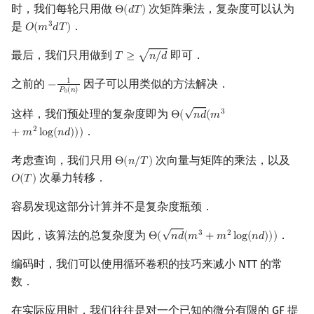
时，我们每轮只用做
次矩阵乘法，复杂度可以认为
Θ
(
𝑑
𝑇
)
Θ
(
d
T
)
是
．
3
𝑂
(
𝑚
𝑑
𝑇
)
O
(
m
3
d
T
)
最后，我们只用做到
即可．
√
𝑇
≥
𝑛
/
𝑑
T
≥
n
/
d
之前的
因子可以用类似的方法解决．
1
−
−
1
P
0
(
n
)
𝑃
(
𝑛
)
0
√
这样，我们预处理的复杂度即为
3
Θ
(
𝑛
𝑑
(
𝑚
Θ
(
n
d
(
m
3
+
m
2
log
(
n
d
)
)
)
．
2
+
𝑚
l
o
g
(
𝑛
𝑑
)
)
)
考虑查询，我们只用
次向量与矩阵的乘法，以及
Θ
(
𝑛
/
𝑇
)
Θ
(
n
/
T
)
次暴力转移．
𝑂
(
𝑇
)
O
(
T
)
容易发现这部分计算并不是复杂度瓶颈．
√
因此，该算法的总复杂度为
．
3
2
Θ
(
𝑛
𝑑
(
𝑚
+
𝑚
l
o
g
(
𝑛
𝑑
)
)
)
Θ
(
n
d
(
m
3
+
m
2
log
(
n
d
)
)
)
编码时，我们可以使用循环卷积的技巧来减小 NTT 的常
数．
在实际应用时，我们往往是对一个已知的微分有限的 GF 提