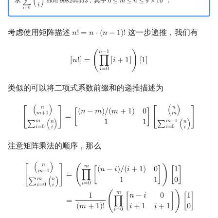
求
，其中
．
∑
(
)
m
o
d
9
9
8
2
4
4
3
5
3
0
≤
𝑚
≤
𝑛
≤
9
×
1
0
∑
i
=
0
m
(
n
i
)
mod
998244353
0
≤
m
≤
n
≤
9
×
10
8
𝑖
𝑖
=
0
考虑使用矩阵描述
这一步递推，我们有
𝑛
!
=
𝑛
⋅
(
𝑛
−
1
)
!
n
!
=
n
⋅
(
n
−
1
)
!
[
n
!
]
=
(
∏
i
=
0
n
−
1
[
i
+
1
]
)
[
1
]
𝑛
−
1
[
𝑛
!
]
=
(
∏
[
𝑖
+
1
]
)
[
1
]
𝑖
=
0
类似的可以将二项式系数前缀和的递推描述为
[
(
n
m
+
1
)
∑
i
=
0
m
(
n
i
)
]
=
[
(
n
−
m
)
/
(
m
+
1
)
0
1
1
]
[
(
n
m
)
∑
i
=
0
m
−
1
(
n
i
)
]
𝑛
𝑛
(
)
(
)
(
𝑛
−
𝑚
)
/
(
𝑚
+
1
)
0
𝑚
+
1
𝑚
[
]
=
[
]
[
]
𝑚
−
1
𝑚
1
1
𝑛
𝑛
∑
(
)
∑
(
)
𝑖
=
0
𝑖
=
0
𝑖
𝑖
注意矩阵乘法的顺序，那么
[
(
n
m
+
1
)
∑
i
=
0
m
(
n
i
)
]
=
(
∏
i
=
0
m
[
(
n
−
i
)
/
(
i
+
1
)
0
1
1
]
)
[
1
0
]
=
1
(
m
+
1
)
!
(
∏
i
=
0
m
[
𝑛
(
)
𝑚
(
𝑛
−
𝑖
)
/
(
𝑖
+
1
)
0
1
𝑚
+
1
=
(
∏
[
]
)
[
]
[
]
1
1
0
𝑚
𝑛
∑
(
)
𝑖
=
0
𝑖
=
0
𝑖
𝑚
1
𝑛
−
𝑖
0
1
=
(
∏
[
]
)
[
]
𝑖
+
1
𝑖
+
1
0
(
𝑚
+
1
)
!
𝑖
=
0