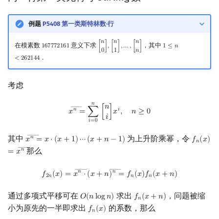
例题
P5408 第一类斯特林数·行
𝑛
𝑛
𝑛
在模素数
意义下求
，其中
1
6
7
7
7
2
1
6
1
[
]
,
[
]
,
…
,
[
]
1
≤
𝑛
167772161
[
n
0
]
,
[
n
1
]
,
…
,
[
n
n
]
1
≤
n
<
262144
0
1
𝑛
．
<
2
6
2
1
4
4
考虑
𝑛
x
n
―
=
∑
i
=
0
n
[
n
i
]
x
i
,
n
≥
0
𝑛
――
𝑛
𝑖
𝑥
=
∑
[
]
𝑥
,
𝑛
≥
0
𝑖
𝑖
=
0
――
其中
为上升阶乘幂，令
𝑛
𝑥
=
𝑥
⋅
(
𝑥
+
1
)
⋯
(
𝑥
+
𝑛
−
1
)
𝑓
(
𝑥
)
x
n
―
=
x
⋅
(
x
+
1
)
⋯
(
x
+
n
−
1
)
f
n
(
x
)
=
x
𝑛
――
那么
𝑛
=
𝑥
――
――
f
2
n
(
x
)
=
x
n
―
⋅
(
x
+
n
)
n
―
=
f
n
(
x
)
f
n
(
x
+
n
)
𝑛
𝑛
𝑓
(
𝑥
)
=
𝑥
⋅
(
𝑥
+
𝑛
)
=
𝑓
(
𝑥
)
𝑓
(
𝑥
+
𝑛
)
2
𝑛
𝑛
𝑛
通过多项式平移可在
求出
，问题被缩
𝑂
(
𝑛
l
o
g
𝑛
)
𝑓
(
𝑥
+
𝑛
)
O
(
n
log
n
)
f
n
(
x
+
n
)
𝑛
小为原先的一半即求出
的系数，那么
𝑓
(
𝑥
)
f
n
(
x
)
𝑛