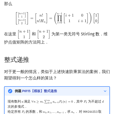
那么
[
[
n
+
1
1
]
[
n
+
1
2
]
]
=
[
n
!
n
!
H
n
]
=
(
∏
i
=
0
n
−
1
[
i
+
1
0
1
i
+
1
]
)
[
1
0
]
𝑛
+
1
𝑛
−
1
[
]
𝑛
!
𝑖
+
1
0
1
1
[
]
=
[
]
=
(
∏
[
]
)
[
]
𝑛
+
1
𝑛
!
𝐻
1
𝑖
+
1
0
[
]
𝑛
𝑖
=
0
2
𝑛
+
1
𝑛
+
1
在这里
和
为第一类无符号 Stirling 数．维
[
]
[
]
[
n
+
1
1
]
[
n
+
1
2
]
1
2
护点值矩阵的方法同上．
整式递推
对于更一般的情况，类似于上述快速阶乘算法的案例，我们
期望得到一个怎么样的算法？
例题
P6115【模板】整式递推
𝑚
现有数列
满足
，其中
为不超过
𝑎
∀
𝑛
≥
𝑚
,
∑
𝑎
𝑃
(
𝑛
)
=
0
𝑃
𝑑
a
∀
n
≥
m
,
∑
k
=
0
m
a
n
−
k
P
k
(
n
)
=
0
P
k
d
𝑛
−
𝑘
𝑘
𝑘
𝑘
=
0
次的多项式．
给定所有
的系数，和
，求
． 对
取
𝑃
𝑎
,
𝑎
,
…
,
𝑎
𝑎
9
9
8
2
4
4
3
5
3
P
k
a
0
,
a
1
,
…
,
a
m
−
1
a
n
998244353
𝑘
0
1
𝑚
−
1
𝑛