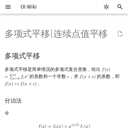
OI Wiki
键
入
多项式平移|连续点值平移
Getting Started
比赛相关简介
工具软件简介
语言基础简介
算法基础简介
搜索部分简介
动态规划部分简介
字符串部分简介
数字系统简介
数论基础
多项式平移
排列组合
线性代数简介
线性规划基础
基本概念
基本概念
博弈论简介
插值
数据结构部分简介
图论部分简介
计算几何部分简介
杂项简介
RMQ
OI 赛事与赛制
题型概述
读入、输出优化
Vim
评测工具简介
Testlib 简介
Hello, World!
C++ 标准库简介
类
复杂度简介
排序简介
DP 优化简介
后缀数组简介
并查集
堆简介
分块思想
线段树基础
二叉搜索树 & 平衡树
可持久化数据结构简介
线段树套线段树
Link Cut Tree
树基础
最短路
最小生成树
强连通分量
网络流简介
图匹配
离线算法简介
随机函数
以
开
关于本项目
赛事
代码编辑工具
C++ 基础
复杂度
DFS（搜索）
动态规划基础
字符串基础
进位制
模算术简介
抽屉原理
向量
单纯形法
群论
条件概率与独立性
公平组合游戏
数值积分
栈
图论相关概念
二维计算几何基础
离散化
并查集应用
分治法
ICPC/CCPC 赛事与赛制
交互题
分段打表
Emacs
Arbiter
通用
C++ 语法基础
STL 容器
命名空间
均摊复杂度
选择排序
单调队列/单调栈优化
最优原地后缀排序算法
并查集复杂度
二叉堆
块状数组
线段树合并 & 分裂
Treap
可持久化线段树
平衡树套线段树
全局平衡二叉树
树的直径
差分约束
最小树形图
双连通分量
最大流
二分图最大匹配
CDQ 分治
随机化技巧
多项式平移
始
如何参与
题型
评测工具
C++ 标准库
枚举
BFS（搜索）
记忆化搜索
标准库
平衡三进制
素数
容斥原理
内积和外积
环论
随机变量
零和游戏
高斯消元
队列
图的存储
三维计算几何基础
双指针
括号序列
Taylor 公式法
常见错误
VS Code
Cena
Generator
变量
STL 算法
值类别
冒泡排序
斜率优化
配对堆
块状链表
李超线段树
Splay 树
可持久化块状数组
线段树套平衡树
Euler Tour Tree
树的中心
k 短路
最小直径生成树
割点和桥
最小割
二分图最大权匹配
整体二分
爬山算法
多项式平移是简单情况的多项式复合变换，给出
𝑓
(
𝑥
)
f
(
x
)
=
∑
i
=
0
n
f
x
i
搜
𝑛
的系数和一个常数
，求
的系数，即
𝑖
=
∑
𝑓
𝑥
𝑐
𝑓
(
𝑥
+
𝑐
)
c
f
(
x
+
c
)
𝑖
𝑖
=
0
OI Wiki 不是什么
学习路线
命令行
C++ 进阶
模拟
双向搜索
背包 DP
字符串匹配
格雷码
最大公约数
斐波那契数列
矩阵
域论
随机变量的数字特征
非公平组合游戏
牛顿迭代法
链表
DFS（图论）
距离
离线算法
线段树与离线询问
二项式定理法
常见技巧
Atom
CCR Plus
Validator
运算
bitset
重载运算符
插入排序
四边形不等式优化
左偏树
树分块
猫树
WBLT
可持久化平衡树
树状数组套权值线段树
Top Tree
树的重心
同余最短路
圆方树
费用流
一般图最大匹配
莫队算法
模拟退火
索
．
𝑓
(
𝑥
)
↦
𝑓
(
𝑥
+
𝑐
)
f
(
x
)
↦
f
(
x
+
c
)
格式手册
学习资源
命令行编译与调试
C++ 与其他常用语言的区别
递归 & 分治
启发式搜索
区间 DP
字符串哈希
欧拉函数
连续点值平移
错位排列
初等变换
Schreier–Sims 算法
概率不等式
哈希表
BFS（图论）
Pick 定理
分数规划
Eclipse
Lemon
Interactor
流程控制语句
string
引用
计数排序
Slope Trick 优化
Sqrt Tree
区间最值操作 & 区间历史
替罪羊树
可持久化字典树
分块套树状数组
最近公共祖先
点/边连通度
上下界网络流
一般图最大权匹配
分治法
值
数学符号表
技巧
编译器
Pascal 转 C++ 急救
贪心
A*
DAG 上的 DP
字典树 (Trie)
筛法
卡特兰数
行列式
并查集
树上问题
三角剖分
随机化
Lagrange 插值公式法
Notepad++
Checker
高级数据类型
pair
常量
基数排序
WQS 二分
笛卡尔树
可持久化可并堆
树链剖分
Stoer–Wagner 算法
稳定匹配
令
Kinetic Tournament Tree
F.A.Q.
出题
WSL (Windows 10)
Python 速成
排序
迭代加深搜索
树形 DP
前缀函数与 KMP 算法
分解质因数
应用
斯特林数
线性空间
堆
有向无环图
凸包
悬线法
Kate
函数
新版 C++ 特性
快速排序
状态设计优化
Size Balanced Tree
树上启发式合并
f
(
x
)
=
f
0
(
x
)
+
x
⌊
n
/
2
⌋
f
1
(
x
)
⌊
𝑛
/
2
⌋
𝑓
(
𝑥
)
=
𝑓
(
𝑥
)
+
𝑥
𝑓
(
𝑥
)