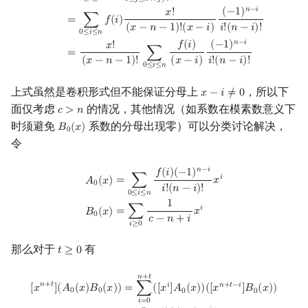
0
≤
𝑖
≤
𝑛
0
≤
𝑗
≤
𝑛
∧
𝑗
≠
𝑖
𝑛
−
𝑖
(
−
1
)
𝑥
!
=
∑
𝑓
(
𝑖
)
(
𝑥
−
𝑛
−
1
)
!
(
𝑥
−
𝑖
)
𝑖
!
(
𝑛
−
𝑖
)
!
0
≤
𝑖
≤
𝑛
𝑛
−
𝑖
𝑓
(
𝑖
)
(
−
1
)
𝑥
!
=
∑
(
𝑥
−
𝑛
−
1
)
!
(
𝑥
−
𝑖
)
𝑖
!
(
𝑛
−
𝑖
)
!
0
≤
𝑖
≤
𝑛
上式虽然是卷积形式但不能保证分母上
，所以下
𝑥
−
𝑖
≠
0
x
−
i
≠
0
面仅考虑
的情况，其他情况（如系数在模素数意义下
𝑐
>
𝑛
c
>
n
时须避免
系数的分母出现零）可以分类讨论解决，
𝐵
(
𝑥
)
B
0
(
x
)
0
令
A
0
(
x
)
=
∑
0
≤
i
≤
n
f
(
i
)
(
−
1
)
n
−
i
i
!
(
n
−
i
)
!
x
i
B
0
(
x
)
=
∑
i
≥
0
1
c
−
n
+
i
x
i
𝑛
−
𝑖
𝑓
(
𝑖
)
(
−
1
)
𝑖
=
∑
𝑥
𝐴
(
𝑥
)
0
𝑖
!
(
𝑛
−
𝑖
)
!
0
≤
𝑖
≤
𝑛
1
𝑖
=
∑
𝑥
𝐵
(
𝑥
)
0
𝑐
−
𝑛
+
𝑖
𝑖
≥
0
那么对于
有
𝑡
≥
0
t
≥
0
[
x
n
+
t
]
(
A
0
(
x
)
B
0
(
x
)
)
=
∑
i
=
0
n
+
t
(
[
x
i
]
A
0
(
x
)
)
(
[
x
n
+
t
−
i
]
B
0
(
x
)
)
=
∑
i
=
0
n
f
(
i
)
(
𝑛
+
𝑡
𝑛
+
𝑡
𝑖
𝑛
+
𝑡
−
𝑖
[
𝑥
]
(
𝐴
(
𝑥
)
𝐵
(
𝑥
)
)
=
∑
(
[
𝑥
]
𝐴
(
𝑥
)
)
(
[
𝑥
]
𝐵
(
𝑥
)
)
0
0
0
0
𝑖
=
0