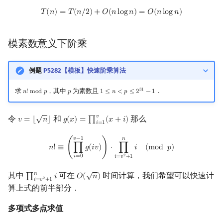
T
(
n
)
=
T
(
n
/
2
)
+
O
(
n
log
n
)
=
O
(
n
log
n
)
𝑇
(
𝑛
)
=
𝑇
(
𝑛
/
2
)
+
𝑂
(
𝑛
l
o
g
𝑛
)
=
𝑂
(
𝑛
l
o
g
𝑛
)
模素数意义下阶乘
例题
P5282【模板】快速阶乘算法
求
，其中
为素数且
．
3
1
𝑛
!
m
o
d
𝑝
𝑝
1
≤
𝑛
<
𝑝
≤
2
−
1
n
!
mod
p
p
1
≤
n
<
p
≤
2
31
−
1
√
𝑣
令
和
那么
𝑣
=
⌊
𝑛
⌋
𝑔
(
𝑥
)
=
∏
(
𝑥
+
𝑖
)
v
=
⌊
n
⌋
g
(
x
)
=
∏
i
=
1
v
(
x
+
i
)
𝑖
=
1
n
!
≡
(
∏
i
=
0
v
−
1
g
(
i
v
)
)
⋅
∏
i
=
v
2
+
1
n
i
(
mod
p
)
𝑣
−
1
𝑛
𝑛
!
≡
(
∏
𝑔
(
𝑖
𝑣
)
)
⋅
∏
𝑖
(
m
o
d
𝑝
)
2
𝑖
=
0
𝑖
=
𝑣
+
1
√
𝑛
其中
可在
时间计算，我们希望可以快速计
∏
𝑖
𝑂
(
𝑛
)
∏
i
=
v
2
+
1
n
i
O
(
n
)
2
𝑖
=
𝑣
+
1
算上式的前半部分．
多项式多点求值