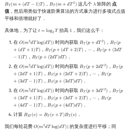
，
这几个
矩阵的
点
2
𝐵
(
𝑚
+
(
𝑑
𝑇
−
1
)
𝑇
)
𝐵
(
𝑚
+
𝑑
𝑇
)
𝜆
B
T
(
m
+
(
d
T
−
1
)
T
)
B
T
(
m
+
d
T
2
)
λ
𝑇
𝑇
值
，然后用类似于快速阶乘算法的方式暴力进行多项式点值
平移和倍增就好了．
具体地，为了让
抬高
，我们这么干：
𝑡
=
l
o
g
𝑇
1
t
=
log
2
T
1
2
在
时间内获取
，
2
2
𝑂
(
𝑚
𝑑
𝑇
l
o
g
(
𝑑
𝑇
)
)
𝐵
(
𝑝
+
𝑑
𝑇
)
𝐵
(
𝑝
O
(
m
2
d
T
log
(
d
T
)
)
B
T
(
p
+
d
T
2
)
B
T
(
p
+
(
d
T
𝑇
𝑇
，
，
，
+
(
𝑑
𝑇
+
1
)
𝑇
)
𝐵
(
𝑝
+
(
𝑑
𝑇
+
2
)
𝑇
)
⋯
𝐵
(
𝑝
+
(
2
𝑑
𝑇
B
T
(
p
+
(
d
T
+
2
)
T
)
⋯
B
T
(
p
+
(
2
d
T
−
1
)
T
)
𝑇
𝑇
，
．
−
1
)
𝑇
)
𝐵
(
𝑝
+
(
2
𝑑
𝑇
)
𝑑
𝑇
)
B
T
(
p
+
(
2
d
T
)
d
T
)
𝑇
在
时间内获取
，
2
2
𝑂
(
𝑚
𝑑
𝑇
l
o
g
(
𝑑
𝑇
)
)
𝐵
(
𝑝
+
2
𝑑
𝑇
)
𝐵
(
𝑝
O
(
m
2
d
T
log
(
d
T
)
)
B
T
(
p
+
2
d
T
2
)
B
T
(
p
+
(
2
𝑇
𝑇
，
，
，
+
(
2
𝑑
𝑇
+
1
)
𝑇
)
𝐵
(
𝑝
+
(
2
𝑑
𝑇
+
2
)
𝑇
)
⋯
𝐵
(
𝑝
B
T
(
p
+
(
2
d
T
+
2
)
T
)
⋯
B
T
(
p
+
(
3
d
T
−
1
)
T
𝑇
𝑇
，
．
+
(
3
𝑑
𝑇
−
1
)
𝑇
)
𝐵
(
𝑝
+
(
3
𝑑
𝑇
)
𝑑
𝑇
)
B
T
(
p
+
(
3
d
T
)
d
T
)
𝑇
在
时间内获取
，
2
2
𝑂
(
𝑚
𝑑
𝑇
l
o
g
(
𝑑
𝑇
)
)
𝐵
(
𝑝
+
3
𝑑
𝑇
)
𝐵
(
𝑝
O
(
m
2
d
T
log
(
d
T
)
)
B
T
(
p
+
3
d
T
2
)
B
T
(
p
+
(
3
𝑇
𝑇
，
，
，
+
(
3
𝑑
𝑇
+
1
)
𝑇
)
𝐵
(
𝑝
+
(
3
𝑑
𝑇
+
2
)
𝑇
)
⋯
𝐵
(
𝑝
B
T
(
p
+
(
3
d
T
+
2
)
T
)
⋯
B
T
(
p
+
(
4
d
T
−
1
)
T
𝑇
𝑇
，
．
+
(
4
𝑑
𝑇
−
1
)
𝑇
)
𝐵
(
𝑝
+
(
4
𝑑
𝑇
)
𝑑
𝑇
)
B
T
(
p
+
(
4
d
T
)
d
T
)
𝑇
计算
．
𝐵
(
𝑣
)
=
𝐵
(
𝑣
+
𝑇
)
𝐵
(
𝑣
)
B
2
T
(
v
)
=
B
T
(
v
+
T
)
B
T
(
v
)
2
𝑇
𝑇
𝑇
我们每轮花费
的复杂度进行平移；同
2
𝑂
(
𝑚
𝑑
𝑇
l
o
g
(
𝑑
𝑇
)
)
O
(
m
2
d
T
log
(
d
T
)
)