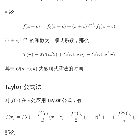
0
1
镜像站列表
Special Judge
Java 速成
前缀和 & 差分
IDA*
状压 DP
Boyer–Moore 算法
裴蜀定理 & 一次不定方程
贝尔数
线性基
块状数据结构
拓扑排序
扫描线
有限状态自动机
同一行第一类无符号
Dev-C++
文件操作
Lambda 表达式
归并排序
AVL 树
虚树
那么
Stirling 数
致谢
Testlib
Java 进阶
二分
回溯法
数位 DP
Z 函数（扩展 KMP）
费马小定理 & 欧拉定理
伯努利数
线性映射
单调栈
最短路问题
旋转卡壳
计算理论基础
CLion
pb_ds
堆排序
红黑树
树分治
f
(
x
+
c
)
=
f
0
(
x
+
c
)
+
(
x
+
c
)
⌊
n
/
2
⌋
f
1
(
x
+
c
)
⌊
𝑛
/
2
⌋
𝑓
(
𝑥
+
𝑐
)
=
𝑓
(
𝑥
+
𝑐
)
+
(
𝑥
+
𝑐
)
𝑓
(
𝑥
+
𝑐
)
0
1
模素数意义下阶乘
Polygon
倍增
Dancing Links
插头 DP
AC 自动机
模逆元
Entringer Number
特征多项式
单调队列
生成树问题
半平面交
字节顺序
Geany
编译优化
桶排序
左偏红黑树
动态树分治
的系数为二项式系数，那么
⌊
𝑛
/
2
⌋
(
𝑥
+
𝑐
)
(
x
+
c
)
⌊
n
/
2
⌋
多项式多点求值
T
(
n
)
=
2
T
(
n
/
2
)
+
O
(
n
log
n
)
=
O
(
n
log
2
n
)
2
OJ 工具
构造
Alpha–Beta 剪枝
计数 DP
后缀数组 (SA)
线性同余方程
Eulerian Number
对角化
ST 表
斯坦纳树
平面最近点对
约瑟夫问题
Xcode
希尔排序
AA 树
AHU 算法
𝑇
(
𝑛
)
=
2
𝑇
(
𝑛
/
2
)
+
𝑂
(
𝑛
l
o
g
𝑛
)
=
𝑂
(
𝑛
l
o
g
𝑛
)
连续点值平移
其中
为多项式乘法的时间．
𝑂
(
𝑛
l
o
g
𝑛
)
O
(
n
log
n
)
LaTeX 入门
优化
动态 DP
后缀自动机 (SAM)
中国剩余定理
分拆数
Jordan标准型
树状数组
拆点
随机增量法
表达式求值
GUIDE
锦标赛排序
树哈希
模素数意义下二项式系数前
缀和
Git
概率 DP
后缀平衡树
升幂引理
范德蒙德卷积
线段树
连通性相关
反演变换
在一台机器上规划任务
Sublime Text
Tim 排序
树上随机游走
Taylor 公式法
模素数意义下调和数
DP 套 DP
广义后缀自动机
阶乘取模
Pólya 计数
划分树
环计数问题
计算几何杂项
主元素问题
CP Editor
排序相关 STL
对
在
处应用 Taylor 公式，有
𝑓
(
𝑥
)
𝑐
f
(
x
)
c
f
(
x
)
=
f
(
c
)
+
f
′
(
c
)
1
!
(
x
−
c
)
+
f
″
(
c
)
2
!
(
x
−
c
)
2
+
⋯
+
f
(
n
)
(
c
)
n
!
(
x
−
c
)
n
′
″
(
𝑛
)
𝑓
(
𝑐
)
𝑓
(
𝑐
)
𝑓
(
𝑐
)
整式递推
DP 优化
后缀树
卢卡斯定理
图论计数
二叉搜索树 & 平衡树
最小环
Garsia–Wachs 算法
Code::Blocks
排序应用
2
𝑓
(
𝑥
)
=
𝑓
(
𝑐
)
+
(
𝑥
−
𝑐
)
+
(
𝑥
−
𝑐
)
+
⋯
+
(
𝑥
1
!
2
!
𝑛
!
参考文献
其它 DP 方法
Manacher
同余方程
跳表
2-SAT
15-puzzle
那么