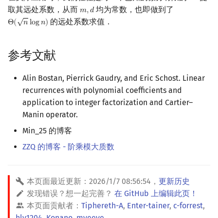
取其远处系数，从而
均为常数，也即做到了
𝑚
,
𝑑
m
,
d
√
的远处系数求值．
Θ
(
𝑛
l
o
g
𝑛
)
Θ
(
n
log
n
)
参考文献
Alin Bostan, Pierrick Gaudry, and Eric Schost. Linear
recurrences with polynomial coefficients and
application to integer factorization and Cartier–
Manin operator.
Min_25 的博客
ZZQ 的博客 - 阶乘模大质数
本页面最近更新：
2026/1/7 08:56:54
，
更新历史
发现错误？想一起完善？
在 GitHub 上编辑此页！
本页面贡献者：
Tiphereth-A
,
Enter-tainer
,
c-forrest
,
hly1204
,
Konano
,
myeeye