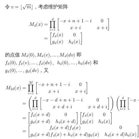
√
令
，考虑维护矩阵
𝑣
=
⌊
𝑚
⌋
v
=
⌊
m
⌋
M
d
(
x
)
=
∏
i
=
1
d
[
−
x
+
n
+
1
−
i
0
x
+
i
x
+
i
]
=
[
f
d
(
x
)
0
g
d
(
x
)
h
d
(
x
)
]
𝑑
−
𝑥
+
𝑛
+
1
−
𝑖
0
=
∏
[
]
𝑀
(
𝑥
)
𝑑
𝑥
+
𝑖
𝑥
+
𝑖
𝑖
=
1
𝑓
(
𝑥
)
0
𝑑
=
[
]
𝑔
(
𝑥
)
ℎ
(
𝑥
)
𝑑
𝑑
的点值
即
𝑀
(
0
)
,
𝑀
(
𝑣
)
,
…
,
𝑀
(
𝑑
𝑣
)
M
d
(
0
)
,
M
d
(
v
)
,
…
,
M
d
(
d
v
)
𝑑
𝑑
𝑑
、
和
𝑓
(
0
)
,
𝑓
(
𝑣
)
,
…
,
𝑓
(
𝑑
𝑣
)
ℎ
(
0
)
,
…
,
ℎ
(
𝑑
𝑣
)
f
d
(
0
)
,
f
d
(
v
)
,
…
,
f
d
(
d
v
)
h
d
(
0
)
,
…
,
h
d
(
d
v
)
𝑑
𝑑
𝑑
𝑑
𝑑
，又
𝑔
(
0
)
,
…
,
𝑔
(
𝑑
𝑣
)
g
d
(
0
)
,
…
,
g
d
(
d
v
)
𝑑
𝑑
M
2
d
(
x
)
=
∏
i
=
1
2
d
[
−
x
+
n
+
1
−
i
0
x
+
i
x
+
i
]
=
(
∏
i
=
1
d
[
−
x
−
d
+
n
+
1
−
i
0
x
+
d
+
i
x
+
d
2
𝑑
−
𝑥
+
𝑛
+
1
−
𝑖
0
=
∏
[
]
𝑀
(
𝑥
)
2
𝑑
𝑥
+
𝑖
𝑥
+
𝑖
𝑖
=
1
𝑑
𝑑
−
𝑥
−
𝑑
+
𝑛
+
1
−
𝑖
0
−
𝑥
=
(
∏
[
]
)
(
∏
[
𝑥
+
𝑑
+
𝑖
𝑥
+
𝑑
+
𝑖
𝑖
=
1
𝑖
=
1
𝑓
(
𝑥
+
𝑑
)
0
𝑓
(
𝑥
)
0
𝑑
𝑑
=
[
]
[
]
𝑔
(
𝑥
+
𝑑
)
ℎ
(
𝑥
+
𝑑
)
𝑔
(
𝑥
)
ℎ
(
𝑥
)
𝑑
𝑑
𝑑
𝑑
𝑓
(
𝑥
+
𝑑
)
𝑓
(
𝑥
)
0
𝑑
𝑑
=
[
𝑔
(
𝑥
+
𝑑
)
𝑓
(
𝑥
)
+
ℎ
(
𝑥
+
𝑑
)
𝑔
(
𝑥
)
ℎ
(
𝑥
+
𝑑
)
ℎ
(
𝑥
)
𝑑
𝑑
𝑑
𝑑
𝑑
𝑑