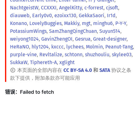
NachtgeistW
,
CCXXXI
,
AngelKitty
,
c-forrest
,
cjsoft
,
diauweb
,
Early0v0
,
ezoixx130
,
GekkaSaori
,
Ir1d
,
Konano
,
LovelyBuggies
,
Makkiy
,
mgt
,
minghu6
,
P-Y-Y
,
PotassiumWings
,
SamZhangQingChuan
,
Suyun514
,
weiyong1024
,
GavinZhengOI
,
Gesrua
,
Great-designer
,
HeRaNO
,
hly1204
,
kxccc
,
lychees
,
Molmin
,
Peanut-Tang
,
purple-vine
,
Revltalize
,
schtonn
,
shuzhouliu
,
skylee03
,
SukkaW
,
Tiphereth-A
,
xglight
本页面的全部内容在
CC BY-SA 4.0
和
SATA
协议之条
款下提供，附加条款亦可能应用