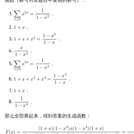
函数（标号对应题目中食物的标号）：
1
．
2
𝑛
∑
𝑥
=
∑
n
≥
0
x
2
n
=
1
1
−
x
2
2
1
−
𝑥
𝑛
≥
0
．
1
+
𝑥
1
+
x
3
1
−
𝑥
．
2
1
+
𝑥
+
𝑥
=
1
+
x
+
x
2
=
1
−
x
3
1
−
x
1
−
𝑥
𝑥
．
x
1
−
x
2
2
1
−
𝑥
1
．
4
𝑛
∑
𝑥
=
∑
n
≥
0
x
4
n
=
1
1
−
x
4
4
1
−
𝑥
𝑛
≥
0
4
1
−
𝑥
．
2
3
1
+
𝑥
+
𝑥
+
𝑥
=
1
+
x
+
x
2
+
x
3
=
1
−
x
4
1
−
x
1
−
𝑥
．
1
+
𝑥
1
+
x
1
．
1
1
−
x
3
3
1
−
𝑥
那么全部乘起来，得到答案的生成函数：
F
(
x
)
=
(
1
+
x
)
(
1
−
x
3
)
x
(
1
−
x
4
)
(
1
+
x
)
(
1
−
x
2
)
(
1
−
x
)
(
1
−
x
2
)
(
1
−
x
4
)
(
1
−
x
)
(
1
−
x
3
)
=
x
3
4
(
1
+
𝑥
)
(
1
−
𝑥
)
𝑥
(
1
−
𝑥
)
(
1
+
𝑥
)
𝐹
(
𝑥
)
=
=