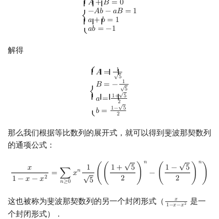
{
A
+
B
=
0
−
A
b
−
a
B
=
1
a
+
b
=
1
a
b
=
−
1
⎧
𝐴
+
𝐵
=
0
{ { {
−
𝐴
𝑏
−
𝑎
𝐵
=
1
⎨
𝑎
+
𝑏
=
1
{ { {
𝑎
𝑏
=
−
1
⎩
解得
{
A
=
1
5
B
=
−
1
5
a
=
1
+
5
2
b
=
1
−
5
2
⎧
1
𝐴
=
{ { { {
√
5
1
𝐵
=
−
√
5
√
⎨
1
+
5
{ { { {
𝑎
=
2
√
1
−
5
𝑏
=
⎩
2
那么我们根据等比数列的展开式，就可以得到斐波那契数列
的通项公式：
√
√
𝑛
𝑛
x
1
−
x
−
x
2
=
∑
n
≥
0
x
n
1
5
(
(
1
+
5
2
)
n
−
(
1
−
5
2
)
n
)
𝑥
1
1
+
5
1
−
5
𝑛
=
∑
𝑥
(
(
)
−
(
)
)
√
2
2
2
1
−
𝑥
−
𝑥
5
𝑛
≥
0
这也被称为斐波那契数列的另一个封闭形式（
是一
𝑥
x
1
−
x
−
x
2
2
1
−
𝑥
−
𝑥
个封闭形式）．