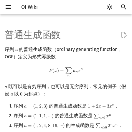
OI Wiki
键
入
普通生成函数
Getting Started
比赛相关简介
工具软件简介
语言基础简介
算法基础简介
搜索部分简介
动态规划部分简介
字符串部分简介
数字系统简介
数论基础
基本运算
排列组合
线性代数简介
线性规划基础
基本概念
基本概念
博弈论简介
插值
数据结构部分简介
图论部分简介
计算几何部分简介
杂项简介
RMQ
OI 赛事与赛制
题型概述
读入、输出优化
Vim
评测工具简介
Testlib 简介
Hello, World!
C++ 标准库简介
类
复杂度简介
排序简介
DP 优化简介
后缀数组简介
并查集
堆简介
分块思想
线段树基础
二叉搜索树 & 平衡树
可持久化数据结构简介
线段树套线段树
Link Cut Tree
树基础
最短路
最小生成树
强连通分量
网络流简介
图匹配
离线算法简介
随机函数
以
序列
的普通生成函数（ordinary generating function，
𝑎
a
开
关于本项目
赛事
代码编辑工具
C++ 基础
复杂度
DFS（搜索）
动态规划基础
字符串基础
进位制
模算术简介
封闭形式
抽屉原理
向量
单纯形法
群论
条件概率与独立性
公平组合游戏
数值积分
栈
图论相关概念
二维计算几何基础
离散化
并查集应用
ICPC/CCPC 赛事与赛制
交互题
分段打表
Emacs
Arbiter
通用
C++ 语法基础
STL 容器
命名空间
均摊复杂度
选择排序
单调队列/单调栈优化
最优原地后缀排序算法
并查集复杂度
二叉堆
块状数组
线段树合并 & 分裂
Treap
可持久化线段树
平衡树套线段树
全局平衡二叉树
树的直径
差分约束
最小树形图
双连通分量
最大流
二分图最大匹配
CDQ 分治
随机化技巧
OGF）定义为形式幂级数：
始
如何参与
题型
评测工具
C++ 标准库
枚举
BFS（搜索）
记忆化搜索
标准库
平衡三进制
素数
斐波那契数列的生成函数
容斥原理
内积和外积
环论
随机变量
零和游戏
高斯消元
队列
图的存储
三维计算几何基础
双指针
括号序列
常见错误
VS Code
Cena
Generator
变量
STL 算法
值类别
冒泡排序
斜率优化
配对堆
块状链表
李超线段树
Splay 树
可持久化块状数组
线段树套平衡树
Euler Tour Tree
树的中心
k 短路
最小直径生成树
割点和桥
最小割
二分图最大权匹配
整体二分
爬山算法
F
(
x
)
=
∑
n
a
n
x
n
𝑛
𝐹
(
𝑥
)
=
∑
𝑎
𝑥
搜
𝑛
𝑛
OI Wiki 不是什么
学习路线
命令行
C++ 进阶
模拟
双向搜索
背包 DP
字符串匹配
格雷码
最大公约数
斐波那契数列
矩阵
域论
随机变量的数字特征
非公平组合游戏
牛顿迭代法
链表
DFS（图论）
距离
离线算法
线段树与离线询问
展开方式一
常见技巧
Atom
CCR Plus
Validator
运算
bitset
重载运算符
插入排序
四边形不等式优化
左偏树
树分块
猫树
WBLT
可持久化平衡树
树状数组套权值线段树
Top Tree
树的重心
同余最短路
圆方树
费用流
一般图最大匹配
莫队算法
模拟退火
索
既可以是有穷序列，也可以是无穷序列．常见的例子（假
𝑎
a
设
以
为起点）：
𝑎
0
a
0
格式手册
学习资源
命令行编译与调试
C++ 与其他常用语言的区别
递归 & 分治
启发式搜索
区间 DP
字符串哈希
欧拉函数
错位排列
初等变换
Schreier–Sims 算法
概率不等式
哈希表
BFS（图论）
Pick 定理
分数规划
展开方式二
Eclipse
Lemon
Interactor
流程控制语句
string
引用
计数排序
Slope Trick 优化
Sqrt Tree
区间最值操作 & 区间历史
替罪羊树
可持久化字典树
分块套树状数组
最近公共祖先
点/边连通度
上下界网络流
一般图最大权匹配
值
序列
的普通生成函数是
．
2
𝑎
=
⟨
1
,
2
,
3
⟩
1
+
2
𝑥
+
3
𝑥
a
=
⟨
1
,
2
,
3
⟩
1
+
2
x
+
3
x
2
数学符号表
技巧
编译器
Pascal 转 C++ 急救
贪心
A*
DAG 上的 DP
字典树 (Trie)
筛法
牛顿二项式定理
卡特兰数
行列式
并查集
树上问题
三角剖分
随机化
Notepad++
Checker
高级数据类型
pair
常量
基数排序
WQS 二分
笛卡尔树
可持久化可并堆
树链剖分
Stoer–Wagner 算法
稳定匹配
序列
的普通生成函数是
．
𝑛
𝑎
=
⟨
1
,
1
,
1
,
⋯
⟩
∑
𝑥
a
=
⟨
1
,
1
,
1
,
⋯
⟩
∑
n
≥
0
x
n
𝑛
≥
0
Kinetic Tournament Tree
序列
的生成函数是
．
𝑛
𝑛
𝑎
=
⟨
1
,
2
,
4
,
8
,
1
6
,
⋯
⟩
∑
2
𝑥
F.A.Q.
出题
WSL (Windows 10)
Python 速成
排序
迭代加深搜索
树形 DP
前缀函数与 KMP 算法
分解质因数
卡特兰数的生成函数
斯特林数
线性空间
堆
有向无环图
凸包
悬线法
Kate
函数
新版 C++ 特性
快速排序
状态设计优化
Size Balanced Tree
树上启发式合并
a
=
⟨
1
,
2
,
4
,
8
,
16
,
⋯
⟩
∑
n
≥
0
2
n
x
n
𝑛
≥
0