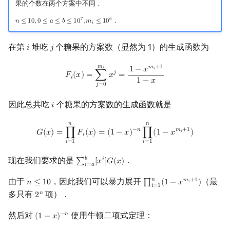
果的个数在两个方案中不同．
7
6
．
𝑛
≤
1
0
,
0
≤
𝑎
≤
𝑏
≤
1
0
,
𝑚
≤
1
0
n
≤
10
,
0
≤
a
≤
b
≤
10
7
,
m
i
≤
10
6
𝑖
在第
堆吃
个糖果的方案数（显然为 1）的生成函数为
𝑖
𝑗
i
j
𝑚
F
i
(
x
)
=
∑
j
=
0
m
i
x
j
=
1
−
x
m
i
+
1
1
−
x
𝑚
+
1
𝑖
1
−
𝑥
𝑖
𝑗
𝐹
(
𝑥
)
=
∑
𝑥
=
𝑖
1
−
𝑥
𝑗
=
0
因此总共吃
个糖果的方案数的生成函数就是
𝑖
i
𝑛
𝑛
G
(
x
)
=
∏
i
=
1
n
F
i
(
x
)
=
(
1
−
x
)
−
n
∏
i
=
1
n
(
1
−
x
m
i
+
1
)
−
𝑛
𝑚
+
1
𝐺
(
𝑥
)
=
∏
𝐹
(
𝑥
)
=
(
1
−
𝑥
)
∏
(
1
−
𝑥
)
𝑖
𝑖
𝑖
=
1
𝑖
=
1
𝑏
现在我们要求的是
．
𝑖
∑
[
𝑥
]
𝐺
(
𝑥
)
∑
i
=
a
b
[
x
i
]
G
(
x
)
𝑖
=
𝑎
𝑛
由于
，因此我们可以暴力展开
（最
𝑚
+
1
𝑛
≤
1
0
∏
(
1
−
𝑥
)
n
≤
10
∏
i
=
1
n
(
1
−
x
m
i
+
1
)
𝑖
𝑖
=
1
多只有
项）．
𝑛
2
2
n
然后对
使用牛顿二项式定理：
−
𝑛
(
1
−
𝑥
)
(
1
−
x
)
−
n