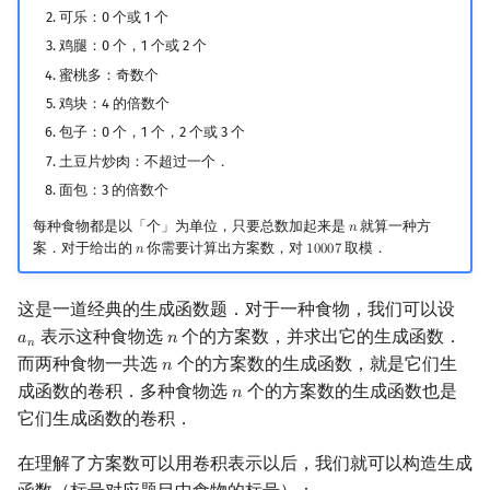
可乐：0 个或 1 个
鸡腿：0 个，1 个或 2 个
蜜桃多：奇数个
鸡块：4 的倍数个
包子：0 个，1 个，2 个或 3 个
土豆片炒肉：不超过一个．
面包：3 的倍数个
每种食物都是以「个」为单位，只要总数加起来是
就算一种方
𝑛
n
案．对于给出的
你需要计算出方案数，对
取模．
𝑛
1
0
0
0
7
n
10007
这是一道经典的生成函数题．对于一种食物，我们可以设
表示这种食物选
个的方案数，并求出它的生成函数．
𝑎
𝑛
a
n
n
𝑛
而两种食物一共选
个的方案数的生成函数，就是它们生
𝑛
n
成函数的卷积．多种食物选
个的方案数的生成函数也是
𝑛
n
它们生成函数的卷积．
在理解了方案数可以用卷积表示以后，我们就可以构造生成