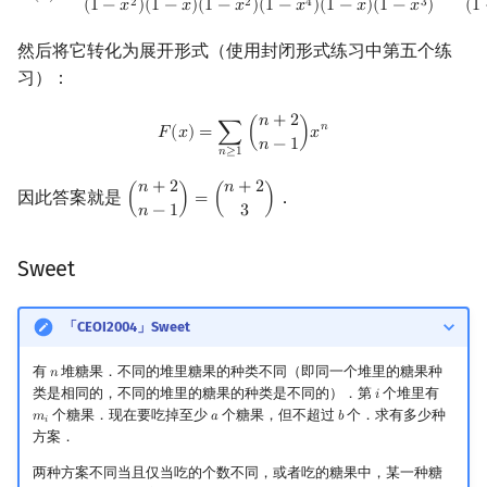
2
2
4
3
(
1
−
𝑥
)
(
1
−
𝑥
)
(
1
−
𝑥
)
(
1
−
𝑥
)
(
1
−
𝑥
)
(
1
−
𝑥
)
(
1
然后将它转化为展开形式（使用封闭形式练习中第五个练
习）：
𝑛
+
2
F
(
x
)
=
∑
n
≥
1
(
n
+
2
n
−
1
)
x
n
𝑛
𝐹
(
𝑥
)
=
∑
(
)
𝑥
𝑛
−
1
𝑛
≥
1
𝑛
+
2
𝑛
+
2
因此答案就是
．
(
)
=
(
)
(
n
+
2
n
−
1
)
=
(
n
+
2
3
)
𝑛
−
1
3
Sweet
「CEOI2004」Sweet
有
堆糖果．不同的堆里糖果的种类不同（即同一个堆里的糖果种
𝑛
n
类是相同的，不同的堆里的糖果的种类是不同的）．第
个堆里有
𝑖
i
个糖果．现在要吃掉至少
个糖果，但不超过
个．求有多少种
𝑚
𝑎
𝑏
m
i
a
b
𝑖
方案．
两种方案不同当且仅当吃的个数不同，或者吃的糖果中，某一种糖