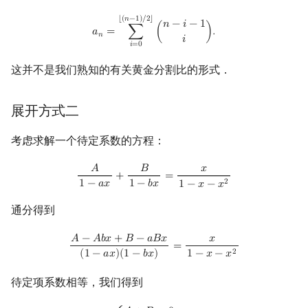
a
n
=
∑
i
=
0
⌊
(
n
−
1
)
/
2
⌋
(
n
−
i
−
1
i
)
.
⌊
(
𝑛
−
1
)
/
2
⌋
𝑛
−
𝑖
−
1
𝑎
=
∑
(
)
.
𝑛
𝑖
𝑖
=
0
这并不是我们熟知的有关黄金分割比的形式．
展开方式二
考虑求解一个待定系数的方程：
A
1
−
a
x
+
B
1
−
b
x
=
x
1
−
x
−
x
2
𝐴
𝐵
𝑥
+
=
2
1
−
𝑎
𝑥
1
−
𝑏
𝑥
1
−
𝑥
−
𝑥
通分得到
A
−
A
b
x
+
B
−
a
B
x
(
1
−
a
x
)
(
1
−
b
x
)
=
x
1
−
x
−
x
2
𝐴
−
𝐴
𝑏
𝑥
+
𝐵
−
𝑎
𝐵
𝑥
𝑥
=
2
(
1
−
𝑎
𝑥
)
(
1
−
𝑏
𝑥
)
1
−
𝑥
−
𝑥
待定项系数相等，我们得到