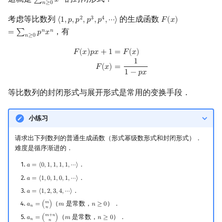
∑
𝑥
∑
n
≥
0
x
n
𝑛
≥
0
Min_25 筛
矩阵树定理
考虑等比数列
的生成函数
2
3
4
⟨
1
,
𝑝
,
𝑝
,
𝑝
,
𝑝
,
⋯
⟩
𝐹
(
𝑥
)
⟨
1
,
p
,
p
2
,
p
3
,
p
4
,
⋯
⟩
F
(
x
)
=
∑
n
≥
0
p
n
x
n
，有
𝑛
𝑛
洲阁筛
LGV 引理
=
∑
𝑝
𝑥
𝑛
≥
0
F
(
x
)
p
x
+
1
=
F
(
x
)
F
(
x
)
=
1
1
−
p
x
𝐹
(
𝑥
)
𝑝
𝑥
+
1
=
𝐹
(
𝑥
)
类欧几里德算法
最大团搜索算法
1
=
𝐹
(
𝑥
)
1
−
𝑝
𝑥
Meissel–Lehmer 算法
支配树
等比数列的封闭形式与展开形式是常用的变换手段．
连分数
图上随机游走
小练习
Stern–Brocot 树与 Farey 序列
请求出下列数列的普通生成函数（形式幂级数形式和封闭形式）．
难度是循序渐进的．
二次域
．
𝑎
=
⟨
0
,
1
,
1
,
1
,
1
,
⋯
⟩
a
=
⟨
0
,
1
,
1
,
1
,
1
,
⋯
⟩
Pell 方程
．
𝑎
=
⟨
1
,
0
,
1
,
0
,
1
,
⋯
⟩
a
=
⟨
1
,
0
,
1
,
0
,
1
,
⋯
⟩
．
𝑎
=
⟨
1
,
2
,
3
,
4
,
⋯
⟩
a
=
⟨
1
,
2
,
3
,
4
,
⋯
⟩
𝑚
（
是常数，
）．
𝑎
=
(
)
𝑚
𝑛
≥
0
a
n
=
(
m
n
)
m
n
≥
0
𝑛
𝑛
𝑚
+
𝑛
（
是常数，
）．
𝑎
=
(
)
𝑚
𝑛
≥
0
a
n
=
(
m
+
n
n
)
m
n
≥
0
𝑛
𝑛