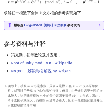
x
≡
p
s
/
k
(
x
′
+
ℓ
p
e
−
s
)
(
mod
p
e
)
,
ℓ
=
0
,
1
,
⋯
,
p
s
−
s
/
k
−
1.
𝑠
/
𝑘
′
𝑒
−
𝑠
𝑒
𝑠
−
𝑠
/
𝑘
𝑥
≡
𝑝
(
𝑥
+
ℓ
𝑝
)
(
m
o
d
𝑝
)
,
ℓ
=
0
,
1
,
⋯
,
𝑝
−
1
.
求解任一模数下全体
次方根的参考实现如下：
𝑘
k
模板题
Luogu P5668【模板】N 次剩余
参考代码
参考资料与注释
冯克勤．初等数论及其应用．
Root of unity modulo n - Wikipedia
No.981 一般冪乗根 解説 by 37zigen
实际上，模数
未必是素数．只要
是模
的
次本原单位
𝑒
𝑚
𝑎
𝑚
𝑘
=
2
m
a
m
k
=
2
e
根，就可以用于模
的快速数论变换．但是，由于通常需要处理的
𝑒
𝑚
2
m
2
e
比较大，这意味着模数
中的每个素因子都是
形式．因此，
𝑒
𝑚
𝑐
2
+
1
m
c
2
e
+
1
单个素因子就很大，而模数
通常会更大，因而一般模数的情形并没
𝑚
m
有素数模的情形常用．