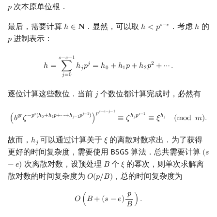
次本原单位根．
𝑝
p
最后，需要计算
．显然，可以取
．考虑
的
𝑠
−
𝑒
ℎ
∈
𝐍
ℎ
<
𝑝
ℎ
h
∈
N
h
<
p
s
−
e
h
进制表示：
𝑝
p
h
=
∑
j
=
0
s
−
e
−
1
h
j
p
j
=
h
0
+
h
1
p
+
h
2
p
2
+
⋯
.
𝑠
−
𝑒
−
1
𝑗
2
ℎ
=
∑
ℎ
𝑝
=
ℎ
+
ℎ
𝑝
+
ℎ
𝑝
+
⋯
.
𝑗
0
1
2
𝑗
=
0
逐位计算这些数位．当前
个数位都计算完成时，必然有
𝑗
j
(
b
q
r
ζ
−
p
e
(
h
0
+
h
1
p
+
⋯
+
h
j
−
1
p
j
−
1
)
)
p
s
−
e
−
j
−
1
≡
ζ
h
j
p
s
−
1
≡
ξ
h
j
(
mod
m
)
.
𝑠
−
𝑒
−
𝑗
−
1
𝑝
𝑒
𝑗
−
1
𝑠
−
1
𝑞
𝑟
−
𝑝
(
ℎ
+
ℎ
𝑝
+
⋯
+
ℎ
𝑝
)
ℎ
𝑝
ℎ
(
𝑏
𝜁
)
≡
𝜁
≡
𝜉
(
m
o
d
𝑚
)
.
0
1
𝑗
−
1
𝑗
𝑗
故而，
可以通过计算关于
的离散对数求出．为了获得
ℎ
𝜉
h
j
ξ
𝑗
更好的时间复杂度，需要使用 BSGS 算法．总共需要计算
(
𝑠
(
s
−
e
次离散对数，设预处理
个
的幂次，则单次求解离
−
𝑒
)
𝐵
𝜉
B
ξ
散对数的时间复杂度为
，总的时间复杂度为
𝑂
(
𝑝
/
𝐵
)
O
(
p
/
B
)
𝑝
O
(
B
+
(
s
−
e
)
p
B
)
.
𝑂
(
𝐵
+
(
𝑠
−
𝑒
)
)
.
𝐵