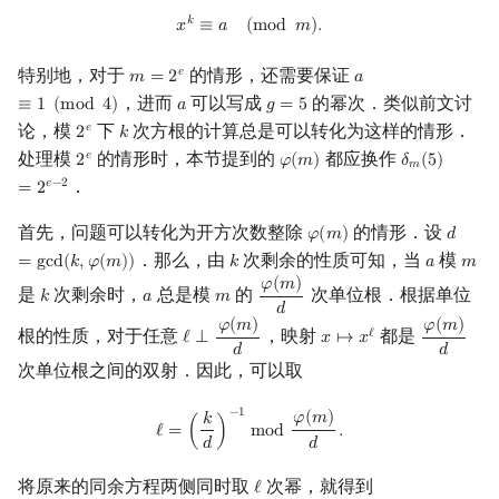
x
k
≡
a
(
mod
m
)
.
𝑘
𝑥
≡
𝑎
(
m
o
d
𝑚
)
.
特别地，对于
的情形，还需要保证
𝑒
𝑚
=
2
𝑎
m
=
2
e
a
≡
1
(
mod
4
)
，进而
可以写成
的幂次．类似前文讨
≡
1
(
m
o
d
4
)
𝑎
𝑔
=
5
a
g
=
5
论，模
下
次方根的计算总是可以转化为这样的情形．
𝑒
2
𝑘
2
e
k
处理模
的情形时，本节提到的
都应换作
𝑒
2
𝜑
(
𝑚
)
𝛿
(
5
)
2
e
φ
(
m
)
δ
m
(
5
)
=
2
e
−
2
𝑚
．
𝑒
−
2
=
2
首先，问题可以转化为开方次数整除
的情形．设
𝜑
(
𝑚
)
𝑑
φ
(
m
)
d
=
gcd
．那么，由
次剩余的性质可知，当
模
=
g
c
d
(
𝑘
,
𝜑
(
𝑚
)
)
𝑘
𝑎
𝑚
k
a
m
𝜑
(
𝑚
)
是
次剩余时，
总是模
的
次单位根．根据单位
𝑘
𝑎
𝑚
k
a
m
φ
(
m
)
d
𝑑
𝜑
(
𝑚
)
𝜑
(
𝑚
)
根的性质，对于任意
，映射
都是
ℓ
ℓ
⟂
𝑥
↦
𝑥
ℓ
⟂
φ
(
m
)
d
x
↦
x
ℓ
φ
(
m
)
d
𝑑
𝑑
次单位根之间的双射．因此，可以取
ℓ
=
(
k
d
)
−
1
mod
φ
(
m
)
d
.
−
1
𝜑
(
𝑚
)
𝑘
ℓ
=
(
)
m
o
d
.
𝑑
𝑑
将原来的同余方程两侧同时取
次幂，就得到
ℓ
ℓ