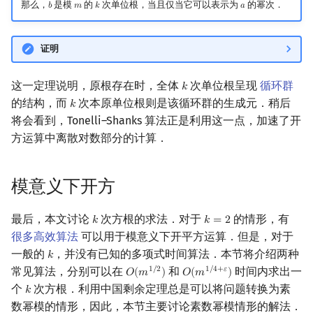
那么，
是模
的
次单位根，当且仅当它可以表示为
的幂次．
𝑏
𝑚
𝑘
𝑎
b
m
k
a
证明
这一定理说明，原根存在时，全体
次单位根呈现
循环群
𝑘
k
的结构，而
次本原单位根则是该循环群的生成元．稍后
𝑘
k
将会看到，Tonelli–Shanks 算法正是利用这一点，加速了开
方运算中离散对数部分的计算．
模意义下开方
最后，本文讨论
次方根的求法．对于
的情形，有
𝑘
𝑘
=
2
k
k
=
2
很多高效算法
可以用于模意义下开平方运算．但是，对于
一般的
，并没有已知的多项式时间算法．本节将介绍两种
𝑘
k
常见算法，分别可以在
和
时间内求出一
1
/
2
1
/
4
+
𝜀
𝑂
(
𝑚
)
𝑂
(
𝑚
)
O
(
m
1
/
2
)
O
(
m
1
/
4
+
ε
)
个
次方根．利用中国剩余定理总是可以将问题转换为素
𝑘
k
数幂模的情形，因此，本节主要讨论素数幂模情形的解法．