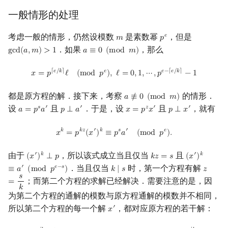
一般情形的处理
考虑一般的情形，仍然设模数
是素数幂
，但是
𝑒
𝑚
𝑝
m
p
e
．如果
，那么
g
c
d
(
𝑎
,
𝑚
)
>
1
𝑎
≡
0
(
m
o
d
𝑚
)
gcd
(
a
,
m
)
>
1
a
≡
0
(
mod
m
)
x
=
p
⌈
e
/
k
⌉
ℓ
(
mod
p
e
)
,
ℓ
=
0
,
1
,
⋯
,
p
e
−
⌈
e
/
k
⌉
−
1
⌈
𝑒
/
𝑘
⌉
𝑒
𝑒
−
⌈
𝑒
/
𝑘
⌉
𝑥
=
𝑝
ℓ
(
m
o
d
𝑝
)
,
ℓ
=
0
,
1
,
⋯
,
𝑝
−
1
都是原方程的解．接下来，考察
的情形．
𝑎
≢
0
(
m
o
d
𝑚
)
a
≢
0
(
mod
m
)
设
且
．于是，设
且
，就有
𝑠
′
′
𝑧
′
′
𝑎
=
𝑝
𝑎
𝑝
⟂
𝑎
𝑥
=
𝑝
𝑥
𝑝
⟂
𝑥
a
=
p
s
a
′
p
⟂
a
′
x
=
p
z
x
′
p
⟂
x
′
x
k
=
p
k
z
(
x
′
)
k
≡
p
s
a
′
(
mod
p
e
)
.
𝑘
𝑘
𝑧
′
𝑘
𝑠
′
𝑒
𝑥
=
𝑝
(
𝑥
)
≡
𝑝
𝑎
(
m
o
d
𝑝
)
.
由于
，所以该式成立当且仅当
且
′
𝑘
′
𝑘
(
𝑥
)
⟂
𝑝
𝑘
𝑧
=
𝑠
(
𝑥
)
(
x
′
)
k
⟂
p
k
z
=
s
(
x
′
)
k
≡
a
′
(
mo
．当且仅当
时，第一个方程有解
′
𝑒
−
𝑠
≡
𝑎
(
m
o
d
𝑝
)
𝑘
∣
𝑠
𝑧
k
∣
s
z
=
s
k
𝑠
；而第二个方程的求解已经解决．需要注意的是，因
=
𝑘
为第二个方程的通解的模数与原方程通解的模数并不相同，
所以第二个方程的每一个解
，都对应原方程的若干解：
′
𝑥
x
′