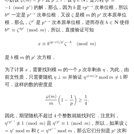
𝜑
(
𝑚
)
=
𝑝
𝑟
𝑝
⟂
𝑟
𝑞
∈
𝐍
𝑞
𝑟
≡
φ
(
m
)
=
p
s
r
p
⟂
r
q
∈
N
+
q
r
≡
−
1
(
mod
p
e
+
的解．那么，因为
是
次单位根，所以
𝑒
𝑠
−
𝑒
−
1
(
m
o
d
𝑝
)
𝑏
𝑟
𝑝
b
r
p
s
−
e
一定是
次单位根．又设
是模
的
次本原单位
𝑞
𝑟
𝑠
−
𝑒
𝑠
𝑏
𝑝
𝜁
𝑚
𝑝
b
q
r
p
s
−
e
ζ
m
p
s
𝑒
根．那么，
是
次本原单位根，进而存在
使得
𝑝
𝑠
−
𝑒
𝜁
𝑝
ℎ
∈
𝐍
ζ
p
e
p
s
−
e
h
∈
N
𝑒
．所以，直接验证可知
𝑞
𝑟
ℎ
𝑝
𝑏
≡
𝜁
(
m
o
d
𝑚
)
b
q
r
≡
ζ
h
p
e
(
mod
m
)
x
≡
b
(
q
r
+
1
)
/
p
e
ζ
−
h
(
mod
m
)
𝑒
(
𝑞
𝑟
+
1
)
/
𝑝
−
ℎ
𝑥
≡
𝑏
𝜁
(
m
o
d
𝑚
)
是
模
的
次方根．
𝑒
𝑏
𝑚
𝑝
b
m
p
e
为了计算
，需要找到模
的一个
次非剩余
．为此，由
𝑥
𝑚
𝑝
𝜂
x
m
p
η
前文性质，只需要随机
并验证
即
𝜑
(
𝑚
)
/
𝑝
𝜂
⟂
𝑚
𝜂
m
o
d
𝑚
≠
1
η
⟂
m
η
φ
(
m
)
/
p
mod
m
≠
1
可．这样的数的密度是
φ
(
m
)
m
(
1
−
1
p
)
≥
1
4
.
𝜑
(
𝑚
)
1
1
(
1
−
)
≥
.
𝑚
𝑝
4
因此，期望随机不超过
个整数就能找到它．注意到，
4
4
𝑠
−
1
𝑠
且
，所以，如果设
𝑟
𝑝
𝑟
𝑝
𝜂
≢
1
(
m
o
d
𝑚
)
𝜂
≡
1
(
m
o
d
𝑚
)
𝜁
η
r
p
s
−
1
≢
1
(
mod
m
)
η
r
p
s
≡
1
(
mod
m
)
ζ
=
η
r
𝑠
−
1
和
，那么它们分别是
次和
𝑟
𝑟
𝑝
𝑠
=
𝜂
m
o
d
𝑚
𝜉
=
𝜂
m
o
d
𝑚
𝑝
ξ
=
η
r
p
s
−
1
mod
m
p
s