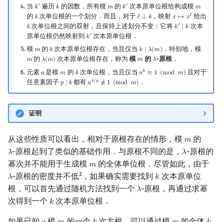
当
遍历
的因数，所有模
的
次本原单位根恰构成模
′
′
𝑘
𝑘
𝑚
𝑘
𝑚
k
′
k
m
k
′
m
的
次单位根的一个划分．而且，对于
，映射
给出
ℓ
𝑘
ℓ
⟂
𝑘
𝑥
↦
𝑥
k
ℓ
⟂
k
x
↦
x
ℓ
次单位根之间的双射，且保持上述划分不变：它将
次本
′
𝑘
𝑘
∣
𝑘
k
k
′
∣
k
原单位根仍然映射到
次本原单位根．
′
𝑘
k
′
模
的
次本原单位根存在，当且仅当
．特别地，模
𝑚
𝑘
𝑘
∣
𝜆
(
𝑚
)
m
k
k
∣
λ
(
m
)
的
次本原单位根存在，称为
模
的
‑原根
．
𝑚
𝜆
(
𝑚
)
𝑚
𝜆
m
λ
(
m
)
m
λ
元素
是模
的
次单位根，当且仅当
且对于
𝑘
𝑎
𝑚
𝑘
𝑎
≡
1
(
m
o
d
𝑚
)
a
m
k
a
k
≡
1
(
mod
m
)
任意素因子
都有
．
𝑘
/
𝑝
𝑝
∣
𝑘
𝑎
≢
1
(
m
o
d
𝑚
)
p
∣
k
a
k
/
p
≢
1
(
mod
m
)
证明
从这些性质可以看出，相对于原根存在的情形，模
的
𝑚
m
‑原根起到了类似的基础作用．与原根不同的是，
‑原根的
𝜆
𝜆
λ
λ
幂次并不能用于生成模
的全体单位根．尽管如此，由于
𝑚
m
2
‑原根的密度并不低
，如果确实需要找到
次本原单位
𝜆
𝑘
λ
k
根，可以首先通过随机方法找到一个
‑原根，再通过求幂
𝜆
λ
次得到一个
次本原单位根．
𝑘
k
如果已知
模
的一个
次方根，可以通过模
的全体