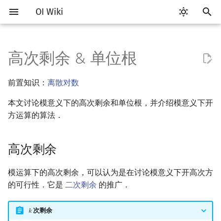
OI Wiki
正
在
高次剩余 & 单位根
Getting Started
比赛相关简介
工具软件简介
语言基础简介
算法基础简介
搜索部分简介
动态规划部分简介
字符串部分简介
数字系统简介
高次剩余
多项式与生成函数简介
排列组合
线性代数简介
线性规划基础
基本概念
基本概念
博弈论简介
插值
数据结构部分简介
图论部分简介
计算几何部分简介
杂项简介
RMQ
OI 赛事与赛制
题型概述
读入、输出优化
Vim
评测工具简介
Testlib 简介
Hello, World!
C++ 标准库简介
类
复杂度简介
排序简介
DP 优化简介
后缀数组简介
并查集
堆简介
分块思想
线段树基础
二叉搜索树 & 平衡树
可持久化数据结构简介
线段树套线段树
Link Cut Tree
树基础
最短路
最小生成树
强连通分量
网络流简介
图匹配
离线算法简介
随机函数
初
前置知识：
离散对数
始
关于本项目
赛事
代码编辑工具
C++ 基础
复杂度
DFS（搜索）
动态规划基础
字符串基础
进位制
代数基本定理
抽屉原理
向量
单纯形法
群论
条件概率与独立性
公平组合游戏
数值积分
栈
图论相关概念
二维计算几何基础
离散化
并查集应用
性质
ICPC/CCPC 赛事与赛制
交互题
分段打表
Emacs
Arbiter
通用
C++ 语法基础
STL 容器
命名空间
均摊复杂度
选择排序
单调队列/单调栈优化
最优原地后缀排序算法
并查集复杂度
二叉堆
块状数组
线段树合并 & 分裂
Treap
可持久化线段树
平衡树套线段树
全局平衡二叉树
树的直径
差分约束
最小树形图
双连通分量
最大流
二分图最大匹配
CDQ 分治
随机化技巧
本文讨论模意义下的高次剩余和单位根，并介绍模意义下开
化
如何参与
题型
评测工具
C++ 标准库
枚举
BFS（搜索）
记忆化搜索
标准库
平衡三进制
单位根
快速傅里叶变换
容斥原理
内积和外积
环论
随机变量
零和游戏
高斯消元
队列
图的存储
三维计算几何基础
双指针
括号序列
方运算的算法．
常见错误
VS Code
Cena
Generator
变量
STL 算法
值类别
冒泡排序
斜率优化
配对堆
块状链表
李超线段树
Splay 树
可持久化块状数组
线段树套平衡树
Euler Tour Tree
树的中心
k 短路
最小直径生成树
割点和桥
最小割
二分图最大权匹配
整体二分
爬山算法
搜
OI Wiki 不是什么
学习路线
命令行
C++ 进阶
模拟
双向搜索
背包 DP
字符串匹配
格雷码
快速数论变换
斐波那契数列
矩阵
域论
随机变量的数字特征
非公平组合游戏
牛顿迭代法
链表
DFS（图论）
距离
离线算法
线段树与离线询问
性质
常见技巧
Atom
CCR Plus
Validator
运算
bitset
重载运算符
插入排序
四边形不等式优化
左偏树
树分块
猫树
WBLT
可持久化平衡树
树状数组套权值线段树
Top Tree
树的重心
同余最短路
圆方树
费用流
一般图最大匹配
莫队算法
模拟退火
索
高次剩余
引
格式手册
学习资源
命令行编译与调试
C++ 与其他常用语言的区别
递归 & 分治
启发式搜索
区间 DP
字符串哈希
模意义下开方
快速沃尔什变换
错位排列
初等变换
Schreier–Sims 算法
概率不等式
哈希表
BFS（图论）
Pick 定理
分数规划
Eclipse
Lemon
Interactor
流程控制语句
string
引用
计数排序
Slope Trick 优化
Sqrt Tree
区间最值操作 & 区间历史
替罪羊树
可持久化字典树
分块套树状数组
最近公共祖先
点/边连通度
上下界网络流
一般图最大权匹配
模运算下的高次剩余，可以认为是在讨论模意义下开高次方
擎
值
的可行性．它是
二次剩余
的推广．
数学符号表
技巧
编译器
Pascal 转 C++ 急救
贪心
A*
DAG 上的 DP
字典树 (Trie)
Chirp Z 变换
卡特兰数
行列式
并查集
树上问题
三角剖分
随机化
朴素算法
Notepad++
Checker
高级数据类型
pair
常量
基数排序
WQS 二分
笛卡尔树
可持久化可并堆
树链剖分
Stoer–Wagner 算法
稳定匹配
Kinetic Tournament Tree
次剩余
F.A.Q.
出题
WSL (Windows 10)
Python 速成
排序
迭代加深搜索
树形 DP
前缀函数与 KMP 算法
多项式牛顿迭代
斯特林数
线性空间
堆
有向无环图
凸包
悬线法
改良 Tonelli–Shanks 算法
Kate
函数
新版 C++ 特性
快速排序
状态设计优化
Size Balanced Tree
树上启发式合并
𝑘
k