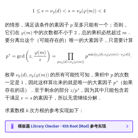
1
≤
e
=
ν
p
(
d
)
<
s
=
ν
p
(
φ
(
m
)
)
<
4
1
≤
𝑒
=
𝜈
(
𝑑
)
<
𝑠
=
𝜈
(
𝜑
(
𝑚
)
)
<
4
𝑝
𝑝
的情形，满足该条件的素因子
至多只能有一个；否则，
𝑝
p
它们在
中的次数都不小于
，总的乘积必然超过
．
𝜑
(
𝑚
)
2
𝑚
φ
(
m
)
2
m
要分离出这个（可能存在的）唯一的大素因子，只需要计算
p
⋆
=
gcd
(
z
,
φ
(
m
)
z
)
=
∏
p
:
ν
p
(
d
)
<
ν
p
(
φ
(
m
)
)
p
min
{
ν
p
(
d
)
,
ν
p
(
φ
(
m
)
)
−
ν
𝜑
(
𝑚
)
⋆
m
i
n
{
𝜈
(
𝑑
)
,
𝜈
(
𝜑
(
𝑚
)
)
−
𝜈
(
𝑑
)
}
𝑝
=
g
c
d
(
𝑧
,
)
=
∏
𝑝
.
𝑝
𝑝
𝑝
𝑧
𝑝
:
𝜈
(
𝑑
)
<
𝜈
(
𝜑
(
𝑚
)
)
𝑝
𝑝
枚举
的所有可能性可知，乘积中
的次数
𝜈
(
𝑑
)
,
𝜈
(
𝜑
(
𝑚
)
)
𝑝
ν
p
(
d
)
,
ν
p
(
φ
(
m
)
)
p
𝑝
𝑝
一定是
，因此这样算出来的就是唯一的大素因子
（如果
⋆
1
𝑝
1
p
⋆
存在的话）．至于剩余的部分
，因为其中只能包含若
⋆
𝑧
/
𝑝
z
/
p
⋆
干满足
的素因子，所以无需继续分解．
𝑒
=
𝑠
e
=
s
求素数模
次方根的参考实现如下：
𝑘
k
模板题
Library Checker - Kth Root (Mod)
参考实现