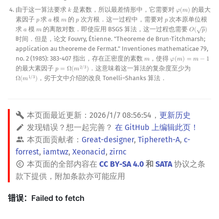
由于这一算法要求
是素数，所以最差情形中，它需要对
的最大
𝑘
𝜑
(
𝑚
)
k
φ
(
m
)
素因子
求
模
的
次方根．这一过程中，需要对
次本原单位根
𝑝
𝑎
𝑚
𝑝
𝑝
p
a
m
p
p
√
求
模
的离散对数．即使应用 BSGS 算法，这一过程也需要
𝑎
𝑚
𝑂
(
𝑝
)
a
m
O
(
p
)
时间．但是，论文 Fouvry, Étienne. "Theoreme de Brun-Titchmarsh;
application au theoreme de Fermat." Inventiones mathematicae 79,
no. 2 (1985): 383-407 指出，存在正密度的素数
，使得
𝑚
𝜑
(
𝑚
)
=
𝑚
−
1
m
φ
(
m
)
=
m
−
1
的最大素因子
．这意味着这一算法的复杂度至少为
2
/
3
𝑝
=
Ω
(
𝑚
)
p
=
Ω
(
m
2
/
3
)
，劣于文中介绍的改良 Tonelli–Shanks 算法．
1
/
3
Ω
(
𝑚
)
Ω
(
m
1
/
3
)
本页面最近更新：
2026/1/7 08:56:54
，
更新历史
发现错误？想一起完善？
在 GitHub 上编辑此页！
本页面贡献者：
Great-designer
,
Tiphereth-A
,
c-
forrest
,
iamtwz
,
Xeonacid
,
zirnc
本页面的全部内容在
CC BY-SA 4.0
和
SATA
协议之条
款下提供，附加条款亦可能应用