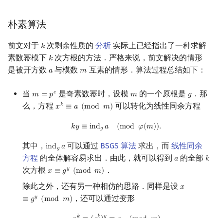
朴素算法
前文对于
次剩余性质的
分析
实际上已经指出了一种求解
𝑘
k
素数幂模下
次方根的方法．严格来说，前文解决的情形
𝑘
k
是被开方数
与模数
互素的情形．算法过程总结如下：
𝑎
𝑚
a
m
当
是奇素数幂时，设模
的一个原根是
．那
𝑒
𝑚
=
𝑝
𝑚
𝑔
m
=
p
e
m
g
么，方程
可以转化为线性同余方程
𝑘
𝑥
≡
𝑎
(
m
o
d
𝑚
)
x
k
≡
a
(
mod
m
)
k
y
≡
ind
g
a
(
mod
φ
(
m
)
)
.
𝑘
𝑦
≡
i
n
d
𝑎
(
m
o
d
𝜑
(
𝑚
)
)
.
𝑔
其中，
可以通过
BSGS 算法
求出，而
线性同余
i
n
d
𝑎
ind
g
a
𝑔
方程
的全体解容易求出．由此，就可以得到
的全部
𝑎
𝑘
a
k
次方根
．
𝑦
𝑥
≡
𝑔
(
m
o
d
𝑚
)
x
≡
g
y
(
mod
m
)
除此之外，还有另一种相仿的思路．同样是设
𝑥
x
≡
g
y
(
mod
，还可以通过变形
𝑦
≡
𝑔
(
m
o
d
𝑚
)
x
k
≡
(
g
k
)
y
≡
a
(
mod
m
)
𝑘
𝑘
𝑦