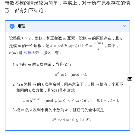
奇数幂模的情形较为简单．事实上，对于所有原根存在的情
回文树
可持久化数据结构
欧拉图
Kahan 求和
形，都有如下结论：
序列自动机
树套树
哈密顿图
珂朵莉树/颜色段均摊
定理
最小表示法
K-D Tree
二分图
空间优化简介
设整数
，整数
和正整数
互素．设模
的原根存在，且
𝑘
≥
2
𝑎
𝑚
𝑚
𝑔
k
≥
2
a
m
m
g
𝜑
(
𝑚
)
是模
的一个原根．记
且
，其中，
′
𝑚
𝑑
=
g
c
d
(
𝑘
,
𝜑
(
𝑚
)
)
𝑑
=
m
d
=
gcd
(
k
,
φ
(
m
)
)
d
′
=
φ
(
m
)
d
𝑑
Lyndon 分解
动态树
平面图
是
欧拉函数
．那么，有：
𝜑
(
𝑚
)
φ
(
m
)
为模
的
次剩余，当且仅当
𝑎
𝑚
𝑘
a
m
k
Main–Lorentz 算法
析合树
弦图
a
d
′
≡
1
(
mod
m
)
.
′
𝑑
𝑎
≡
1
(
m
o
d
𝑚
)
.
PQ 树
图的着色
当
为模
的
次剩余时，同余意义下，
模
恰有
个互不
𝑎
𝑚
𝑘
𝑎
𝑚
𝑑
a
m
k
a
m
d
相同的
次方根，且它们具有形式
𝑘
k
手指树
网络流
x
≡
g
y
0
+
i
d
′
(
mod
φ
(
m
)
)
,
0
≤
y
0
<
d
′
,
i
=
0
,
1
,
⋯
,
d
−
1.
′
𝑦
+
𝑖
𝑑
′
𝑥
≡
𝑔
(
m
o
d
𝜑
(
𝑚
)
)
,
0
≤
𝑦
<
𝑑
,
𝑖
=
0
,
1
,
⋯
,
𝑑
−
1
.
0
0
霍夫曼树
图的匹配
模
的
次剩余类的个数为
，且它们的全体就是
′
𝑚
𝑘
𝑑
m
k
d
′
{
g
d
i
mod
m
:
0
≤
i
<
d
′
}
.
𝑑
𝑖
′
{
𝑔
m
o
d
𝑚
:
0
≤
𝑖
<
𝑑
}
.
Prüfer 序列