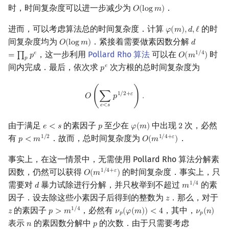
时，时间复杂度可以进一步减少为
．
𝑂
(
l
o
g
𝑚
)
O
(
log
m
)
进而，可以考虑算法总的时间复杂度．计算
的时
𝜑
(
𝑚
)
,
𝑑
,
ℓ
φ
(
m
)
,
d
,
ℓ
间复杂度均为
．紧接着需要做素因数分解
𝑂
(
l
o
g
𝑚
)
𝑑
O
(
log
m
)
d
=
∏
p
p
e
，这一步利用
Pollard Rho 算法
可以在
时
𝑒
1
/
4
=
∏
𝑝
𝑂
(
𝑚
)
O
(
m
1
/
4
)
𝑝
间内完成．最后，依次求
次方根的总时间复杂度为
𝑒
𝑝
p
e
O
(
∑
e
<
s
p
1
/
2
+
ε
)
.
1
/
2
+
𝜀
𝑂
(
∑
𝑝
)
.
𝑒
<
𝑠
由于满足
的素因子
至少在
中出现
次，必然
𝑒
<
𝑠
𝑝
𝜑
(
𝑚
)
2
e
<
s
p
φ
(
m
)
2
有
．故而，总时间复杂度为
．
1
/
2
1
/
4
+
𝜀
𝑝
<
𝑚
𝑂
(
𝑚
)
p
<
m
1
/
2
O
(
m
1
/
4
+
ε
)
事实上，在这一情景中，无需使用 Pollard Rho 算法分解素
因数，仍然可以获得
的时间复杂度．事实上，只
1
/
4
+
𝜀
𝑂
(
𝑚
)
O
(
m
1
/
4
+
ε
)
需要对
暴力试除进行分解，并只枚举到不超过
的素
1
/
4
𝑑
𝑚
d
m
1
/
4
因子．设去除这些小素因子后得到的整数为
．那么，对于
𝑧
z
的素因子
，必然有
，其中，
1
/
4
𝑧
𝑝
>
𝑚
𝜈
(
𝜑
(
𝑚
)
)
<
4
𝜈
(
𝑛
)
z
p
>
m
1
/
4
ν
p
(
φ
(
m
)
)
<
4
ν
p
(
n
)
𝑝
𝑝
表示
的素因数分解中
的次数．由于只需要考虑
𝑛
𝑝
n
p