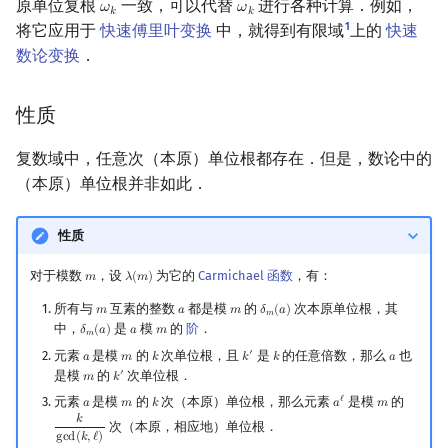
原单位复根
一致，可以代替
进行各种计算．例如，
𝜔
𝜔
ω
k
ω
k
𝑘
𝑘
1
将它应用于
快速傅里叶变换
中，就得到有限域
上的
快速
数论变换
．
性质
复数域中，任意次（本原）单位根都存在．但是，数论中的
（本原）单位根并非如此．
性质
对于模数
，设
为它的
Carmichael 函数
，有：
𝑚
𝜆
(
𝑚
)
m
λ
(
m
)
所有与
互素的整数
都是模
的
次本原单位根，其
𝑚
𝑎
𝑚
𝛿
(
𝑎
)
m
a
m
δ
m
(
a
)
𝑚
中，
是
模
的
阶
．
𝛿
(
𝑎
)
𝑎
𝑚
δ
m
(
a
)
a
m
𝑚
元素
是模
的
次单位根，且
是
的任意倍数，那么
也
′
𝑎
𝑚
𝑘
𝑘
𝑘
𝑎
a
m
k
k
′
k
a
是模
的
次单位根．
′
𝑚
𝑘
m
k
′
元素
是模
的
次（本原）单位根，那么元素
是模
的
ℓ
𝑎
𝑚
𝑘
𝑎
𝑚
a
m
k
a
ℓ
m
𝑘
次（本原，相应地）单位根．
k
gcd
(
k
,
ℓ
)
g
c
d
(
𝑘
,
ℓ
)