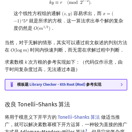
𝑒
−
2
𝑘
𝑦
≡
𝑟
(
m
o
d
2
)
.
这个线性方程组的通解
容易求出，而
(
𝑧
,
𝑦
)
𝑥
=
(
(
z
,
y
)
x
=
(
−
1
)
z
5
y
就是所求的方根．这一算法求出单个解的复杂
𝑧
𝑦
−
1
)
5
度仍然是
．
1
/
2
𝑂
(
𝑚
)
O
(
m
1
/
2
)
当然，对于无解的情形，其实可以通过前文叙述的判别方法
在
时间内快速判断，而无需在求解过程中判断．
𝑂
(
l
o
g
𝑚
)
O
(
log
m
)
求素数模
次方根的参考实现如下：（代码仅作示意，由
𝑘
k
于时间复杂度过高，无法通过本题）
模板题
Library Checker - Kth Root (Mod)
参考实现
改良 Tonelli–Shanks 算法
将用于模意义下开平方的
Tonelli–Shanks 算法
做适当推
广，就可以解决素数幂模下开方运算．一种较为直接的推广
3
方式是 Adleman–Manders–Miller 算法
，但是它的复杂度