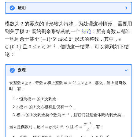
矩阵树定理
证明
LGV 引理
模数为
的幂次的情形较为特殊．为处理这种情形，需要用
2
2
到关于模
既约剩余系结构的一个
结论
：所有奇数
都唯
𝑒
2
𝑎
2
e
a
最大团搜索算法
一地同余于某个
形式的整数，其中，
𝑠
𝑟
𝑒
(
−
1
)
5
m
o
d
2
𝑠
(
−
1
)
s
5
r
mod
2
e
s
∈
{
0
,
1
}
且
．借助这一结果，可以得到如下结
𝑒
−
2
∈
{
0
,
1
}
0
≤
𝑟
<
2
0
≤
r
<
2
e
−
2
支配树
论：
图上随机游走
定理
设整数
，奇数
和正整数
且
．那么，当
是奇数
𝑒
𝑘
≥
2
𝑎
𝑚
=
2
𝑒
≥
2
𝑘
k
≥
2
a
m
=
2
e
e
≥
2
k
时，有：
恒为模
的
次剩余．
𝑎
𝑚
𝑘
a
m
k
模
的
次方根有且仅有一个．
𝑎
𝑚
𝑘
a
m
k
模
的
次剩余类个数为
，且它们就是全体既约剩余类．
𝑒
−
1
𝑚
𝑘
2
m
k
2
e
−
1
𝑒
−
2
2
当
是偶数时，记
且
，有：
𝑒
−
2
′
𝑘
𝑑
=
g
c
d
(
𝑘
,
2
)
𝑑
=
k
d
=
gcd
(
k
,
2
e
−
2
)
d
′
=
2
e
−
2
d
𝑑
′