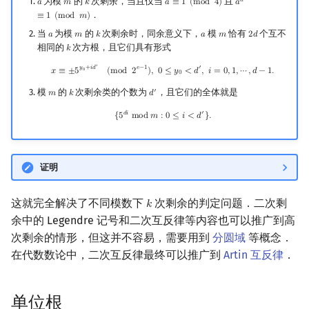
为模
的
次剩余，当且仅当
且
𝑑
𝑎
𝑚
𝑘
𝑎
≡
1
(
m
o
d
4
)
𝑎
a
m
k
a
≡
1
(
mod
4
)
a
d
′
≡
1
(
mod
m
)
．
≡
1
(
m
o
d
𝑚
)
当
为模
的
次剩余时，同余意义下，
模
恰有
个互不
𝑎
𝑚
𝑘
𝑎
𝑚
2
𝑑
a
m
k
a
m
2
d
相同的
次方根，且它们具有形式
𝑘
k
x
≡
±
5
y
0
+
i
d
′
(
mod
2
e
−
1
)
,
0
≤
y
0
<
d
′
,
i
=
0
,
1
,
⋯
,
d
−
1.
′
𝑦
+
𝑖
𝑑
𝑒
−
1
′
𝑥
≡
±
5
(
m
o
d
2
)
,
0
≤
𝑦
<
𝑑
,
𝑖
=
0
,
1
,
⋯
,
𝑑
−
1
.
0
0
模
的
次剩余类的个数为
，且它们的全体就是
′
𝑚
𝑘
𝑑
m
k
d
′
{
5
d
i
mod
m
:
0
≤
i
<
d
′
}
.
𝑑
𝑖
′
{
5
m
o
d
𝑚
:
0
≤
𝑖
<
𝑑
}
.
证明
这就完全解决了不同模数下
次剩余的判定问题．二次剩
𝑘
k
余中的 Legendre 记号和二次互反律等内容也可以推广到高
次剩余的情形，但这并不容易，需要用到
分圆域
等概念．
在代数数论中，二次互反律最终可以推广到
Artin 互反律
．
单位根