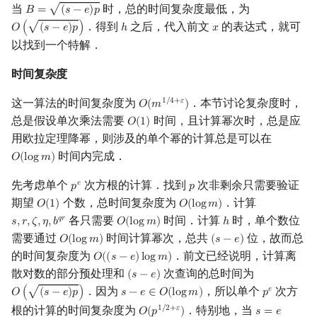
当
时，总的时间复杂度最低，为
√
𝐵
=
(
𝑠
−
𝑒
)
𝑝
B
=
(
s
−
e
)
p
．得到
之后，代入前文
的表达式，就可
√
𝑂
(
(
𝑠
−
𝑒
)
𝑝
)
ℎ
𝑥
O
(
(
s
−
e
)
p
)
h
x
以找到一个特解．
时间复杂度
这一算法的时间复杂度为
．本节讨论复杂度时，
1
/
4
+
𝜀
𝑂
(
𝑚
)
O
(
m
1
/
4
+
ε
)
总是假设单次乘法需要
时间，且计算幂次时，总是应
𝑂
(
1
)
O
(
1
)
用欧拉定理降幂，则涉及的单个幂的计算总是可以在
时间内完成．
𝑂
(
l
o
g
𝑚
)
O
(
log
m
)
先考虑单个
次方根的计算．找到
次非剩余只需要验证
𝑒
𝑝
𝑝
p
e
p
期望
个数，总时间复杂度为
．计算
𝑂
(
1
)
𝑂
(
l
o
g
𝑚
)
O
(
1
)
O
(
log
m
)
各只需要
时间．计算
时，单个数位
𝑞
𝑟
𝑠
,
𝑟
,
𝜁
,
𝜂
,
𝑏
𝑂
(
l
o
g
𝑚
)
ℎ
s
,
r
,
ζ
,
η
,
b
q
r
O
(
log
m
)
h
需要通过
时间计算幂次，总共
位，故而总
𝑂
(
l
o
g
𝑚
)
(
𝑠
−
𝑒
)
O
(
log
m
)
(
s
−
e
)
的时间复杂度为
．前文已经说明，计算离
𝑂
(
(
𝑠
−
𝑒
)
l
o
g
𝑚
)
O
(
(
s
−
e
)
log
m
)
散对数的部分预处理和
次查询的总时间为
(
𝑠
−
𝑒
)
(
s
−
e
)
．因为
，所以单个
次方
𝑒
√
𝑂
(
(
𝑠
−
𝑒
)
𝑝
)
𝑠
−
𝑒
∈
𝑂
(
l
o
g
𝑚
)
𝑝
O
(
(
s
−
e
)
p
)
s
−
e
∈
O
(
log
m
)
p
e
根的计算的时间复杂度为
．特别地，当
1
/
2
+
𝜀
𝑂
(
𝑝
)
𝑠
=
𝑒
O
(
p
1
/
2
+
ε
)
s
=
e