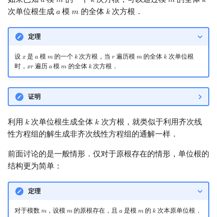
𝑎
𝑚
𝑘
𝑚
𝑘
a
m
k
m
k
次单位根生成
模
的全体
次方根．
𝑎
𝑚
𝑘
a
m
k
定理
设
是
模
的一个
次方根，当
遍历模
的全体
次单位根
𝑥
𝑎
𝑚
𝑘
𝑟
𝑚
𝑘
x
a
m
k
r
m
k
时，
遍历
模
的全体
次方根．
𝑥
𝑟
𝑎
𝑚
𝑘
x
r
a
m
k
证明
利用
次单位根生成全体
次方根，就类似于利用齐次线
𝑘
𝑘
k
k
性方程组的解生成非齐次线性方程组的通解一样．
前面讨论的是一般情形．仅对于原根存在的情形，单位根的
结构更为简单：
定理
对于模数
，设模
的原根存在，且
是模
的
次本原单位根．
𝑚
𝑚
𝑎
𝑚
𝑘
m
m
a
m
k