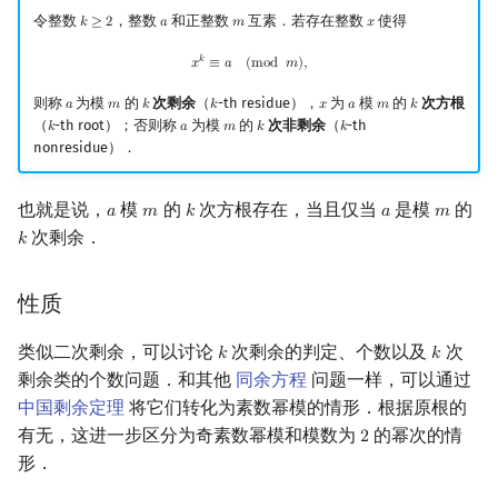
令整数
，整数
和正整数
互素．若存在整数
使得
𝑘
≥
2
𝑎
𝑚
𝑥
k
≥
2
a
m
x
镜像站列表
Special Judge
Java 速成
前缀和 & 差分
IDA*
状压 DP
Boyer–Moore 算法
多项式多点求值|快速插值
贝尔数
线性基
块状数据结构
拓扑排序
扫描线
有限状态自动机
过程
Dev-C++
文件操作
Lambda 表达式
归并排序
AVL 树
虚树
x
k
≡
a
(
mod
m
)
,
𝑘
𝑥
≡
𝑎
(
m
o
d
𝑚
)
,
致谢
Testlib
Java 进阶
二分
回溯法
数位 DP
Z 函数（扩展 KMP）
多项式初等函数
伯努利数
线性映射
单调栈
最短路问题
旋转卡壳
计算理论基础
时间复杂度
CLion
pb_ds
堆排序
红黑树
树分治
则称
为模
的
次剩余
（
-th residue），
为
模
的
次方根
𝑎
𝑚
𝑘
𝑘
𝑥
𝑎
𝑚
𝑘
a
m
k
k
x
a
m
k
（
-th root）；否则称
为模
的
次非剩余
（
-th
𝑘
𝑎
𝑚
𝑘
𝑘
k
a
m
k
k
Polygon
倍增
Dancing Links
插头 DP
AC 自动机
常系数齐次线性递推
Entringer Number
特征多项式
单调队列
生成树问题
半平面交
字节顺序
一般情形的处理
Geany
编译优化
桶排序
左偏红黑树
动态树分治
nonresidue）．
OJ 工具
构造
Alpha–Beta 剪枝
计数 DP
后缀数组 (SA)
参考资料与注释
多项式平移|连续点值平移
Eulerian Number
对角化
ST 表
斯坦纳树
平面最近点对
约瑟夫问题
Xcode
希尔排序
AA 树
AHU 算法
也就是说，
模
的
次方根存在，当且仅当
是模
的
𝑎
𝑚
𝑘
𝑎
𝑚
a
m
k
a
m
次剩余．
𝑘
k
LaTeX 入门
优化
动态 DP
后缀自动机 (SAM)
符号化方法
分拆数
Jordan标准型
树状数组
拆点
随机增量法
表达式求值
GUIDE
锦标赛排序
树哈希
性质
Git
概率 DP
后缀平衡树
Lagrange 反演
范德蒙德卷积
线段树
连通性相关
反演变换
在一台机器上规划任务
Sublime Text
Tim 排序
树上随机游走
类似二次剩余，可以讨论
次剩余的判定、个数以及
次
𝑘
𝑘
k
k
DP 套 DP
广义后缀自动机
形式幂级数复合|复合逆
Pólya 计数
划分树
环计数问题
计算几何杂项
主元素问题
CP Editor
排序相关 STL
剩余类的个数问题．和其他
同余方程
问题一样，可以通过
中国剩余定理
将它们转化为素数幂模的情形．根据原根的
DP 优化
后缀树
普通生成函数
图论计数
二叉搜索树 & 平衡树
最小环
Garsia–Wachs 算法
Code::Blocks
排序应用
有无，这进一步区分为奇素数幂模和模数为
的幂次的情
2
2
形．
其它 DP 方法
Manacher
指数生成函数
跳表
2-SAT
15-puzzle