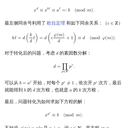
x
d
≡
x
k
ℓ
≡
a
ℓ
=:
b
(
mod
m
)
.
𝑑
𝑘
ℓ
ℓ
𝑥
≡
𝑥
≡
𝑎
=
:
𝑏
(
m
o
d
𝑚
)
.
最左侧同余号利用了
欧拉定理
和如下同余关系：（
）
𝑐
∈
𝐙
c
∈
Z
k
ℓ
=
d
(
k
d
ℓ
)
=
d
(
c
φ
(
m
)
d
+
1
)
≡
d
(
mod
φ
(
m
)
)
.
𝜑
(
𝑚
)
𝑘
𝑘
ℓ
=
𝑑
(
ℓ
)
=
𝑑
(
𝑐
+
1
)
≡
𝑑
(
m
o
d
𝜑
(
𝑚
)
)
.
𝑑
𝑑
对于转化后的问题，考虑
的素因数分解：
𝑑
d
d
=
∏
p
∈
P
p
e
.
𝑒
𝑑
=
∏
𝑝
.
𝑝
∈
𝐏
可以从
开始，对每个
，依次开
次方，最后
ℓ
𝑒
𝑒
𝑏
=
𝑎
𝑝
≠
1
𝑝
b
=
a
ℓ
p
e
≠
1
p
e
就能得到
的
次方根，也就是
的
次方根．
𝑏
𝑑
𝑎
𝑘
b
d
a
k
最后，问题转化为如何求如下方程的解：
x
p
e
≡
b
(
mod
m
)
.
𝑒
𝑝
𝑥
≡
𝑏
(
m
o
d
𝑚
)
.
不妨设
且
．设
是方程
𝑠