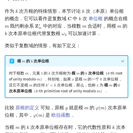
作为
次方根的特殊情形，本节讨论
次（本原）单位根
𝑘
𝑘
k
k
的概念．它可以看作是复数域
中
次
单位根
的概念在模
𝐂
𝑘
C
k
既约剩余系
中的对应．当模数
合适时，用模
的
∗
𝑚
𝐙
𝑚
𝑚
m
Z
m
∗
m
m
𝑚
次本原单位根代替复数根
可以加速计算．
𝑘
𝜔
k
ω
k
𝑘
类似于复数域的情形，有如下定义：
模
的
次单位根
𝑚
𝑘
m
k
对于模数
，元素
的
次方根称为
模
的
次单位根
（
-th root
𝑚
1
𝑘
𝑚
𝑘
𝑘
m
1
k
m
k
k
of unity modulo
）．特别地，如果
是模
的一个
次单位根，
𝑚
𝑥
𝑚
𝑘
m
x
m
k
且它不是模
的任何
次单位根，那么，也称
为
模
的
′
𝑚
𝑘
<
𝑘
𝑥
𝑚
𝑘
m
k
′
<
k
x
m
k
次本原单位根
（
-th primitive root of unity modulo
）．
𝑘
𝑚
k
m
比较
原根的定义
可知，原根
就是模
的
次本原单
𝑔
𝑚
𝜑
(
𝑚
)
g
m
φ
(
m
)
位根，其中，
是
欧拉函数
．
𝜑
(
𝑚
)
φ
(
m
)
当模
的
次本原单位根存在时，它的代数性质和
次本
𝑚
𝑘
𝑘
m
k
k