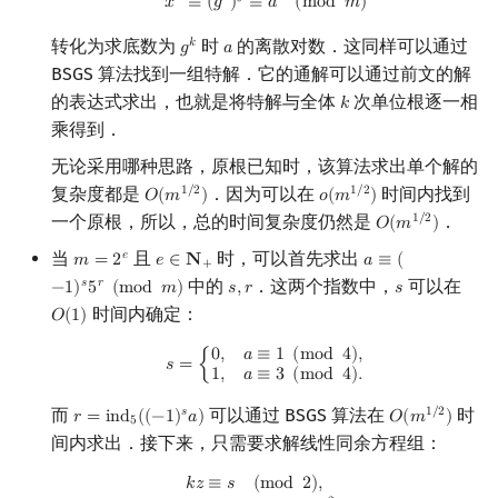
𝑥
≡
(
𝑔
)
≡
𝑎
(
m
o
d
𝑚
)
转化为求底数为
时
的离散对数．这同样可以通过
𝑘
𝑔
𝑎
g
k
a
BSGS 算法找到一组特解．它的通解可以通过前文的解
的表达式求出，也就是将特解与全体
次单位根逐一相
𝑘
k
乘得到．
无论采用哪种思路，原根已知时，该算法求出单个解的
复杂度都是
．因为可以在
时间内找到
1
/
2
1
/
2
𝑂
(
𝑚
)
𝑜
(
𝑚
)
O
(
m
1
/
2
)
o
(
m
1
/
2
)
一个原根，所以，总的时间复杂度仍然是
．
1
/
2
𝑂
(
𝑚
)
O
(
m
1
/
2
)
当
且
时，可以首先求出
𝑒
𝑚
=
2
𝑒
∈
𝐍
𝑎
≡
(
m
=
2
e
e
∈
N
+
a
≡
(
−
1
)
s
5
r
(
mod
m
)
+
中的
．这两个指数中，
可以在
𝑠
𝑟
−
1
)
5
(
m
o
d
𝑚
)
𝑠
,
𝑟
𝑠
s
,
r
s
时间内确定：
𝑂
(
1
)
O
(
1
)
s
=
{
0
,
a
≡
1
(
mod
4
)
,
1
,
a
≡
3
(
mod
4
)
.
0
,
𝑎
≡
1
(
m
o
d
4
)
,
𝑠
=
{
1
,
𝑎
≡
3
(
m
o
d
4
)
.
而
可以通过 BSGS 算法在
时
𝑠
1
/
2
𝑟
=
i
n
d
(
(
−
1
)
𝑎
)
𝑂
(
𝑚
)
r
=
ind
5
(
(
−
1
)
s
a
)
O
(
m
1
/
2
)
5
间内求出．接下来，只需要求解线性同余方程组：
k
z
≡
s
(
mod
2
)
,
k
y
≡
r
(
mod
2
e
−
2
)
.
𝑘
𝑧
≡
𝑠
(
m
o
d
2
)
,