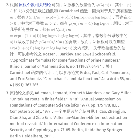
根据
原根个数相关结论
可知，
‑原根的数量恰为
，其中，
𝜆
𝜑
(
𝜆
(
𝑚
)
)
𝜑
(
λ
φ
(
λ
(
m
)
)
φ
(
⋅
)
和
分别是欧拉函数和 Carmichael 函数．因为对于几乎所有整数
⋅
)
𝜆
(
⋅
)
λ
(
⋅
)
，都有
，而存在
𝑚
𝜆
(
𝑚
)
/
𝑚
=
e
x
p
(
−
(
1
+
𝑜
(
1
)
)
l
o
g
l
o
g
𝑚
l
o
g
l
o
g
l
o
g
𝑚
)
𝐶
m
λ
(
m
)
/
m
=
exp
(
−
(
1
+
o
(
1
)
)
log
log
m
log
log
log
m
)
C
>
0
，使得对于整数
，都有
，所以，对于
>
0
𝑚
>
2
𝜑
(
𝑚
)
/
𝑚
=
𝐶
/
l
o
g
l
o
g
𝑚
m
>
2
φ
(
m
)
/
m
=
C
/
log
log
m
几乎所有整数
，都有
𝑚
𝜑
(
𝜆
(
𝑚
)
)
/
𝑚
m
φ
(
λ
(
m
)
)
/
m
=
exp
(
−
(
1
+
o
(
1
)
)
log
log
m
log
log
log
m
)
．其中，指数部分系数中的
=
e
x
p
(
−
(
1
+
𝑜
(
1
)
)
l
o
g
l
o
g
𝑚
l
o
g
l
o
g
l
o
g
𝑚
)
吸收了因子
的贡献．故而，
‑原根可以在期望
𝑜
(
1
)
𝜑
(
𝜆
(
𝑚
)
)
/
𝜆
(
𝑚
)
𝜆
o
(
1
)
φ
(
λ
(
m
)
)
/
λ
(
m
)
λ
次内找到．关于欧拉函数的估
e
x
p
(
(
1
+
𝑜
(
1
)
)
l
o
g
l
o
g
𝑚
l
o
g
l
o
g
l
o
g
𝑚
)
exp
(
(
1
+
o
(
1
)
)
log
log
m
log
log
log
m
)
计，可以参考论文 Rosser, J. Barkley, and Lowell Schoenfeld.
"Approximate formulas for some functions of prime numbers."
Illinois Journal of Mathematics 6, no. 1 (1962): 64-94．关于
Carmichael 函数的估计，可以参考论文 Erdos, Paul, Carl Pomerance,
and Eric Schmutz. "Carmichael’s lambda function." Acta Arith 58, no.
4 (1991): 363-385．
原始论文参见 Adleman, Leonard, Kenneth Manders, and Gary Miller.
th
"On taking roots in finite fields." In 18
Annual Symposium on
Foundations of Computer Science (sfcs 1977), pp. 175-178. IEEE
Computer Society, 1977．一个更易读的介绍可见于 Cao, Zhengjun,
Qian Sha, and Xiao Fan. "Adleman-Manders-Miller root extraction
method revisited." In International Conference on Information
Security and Cryptology, pp. 77-85. Berlin, Heidelberg: Springer
Berlin Heidelberg, 2011．