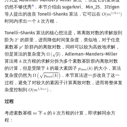
4
仍然不够优秀
．本节介绍由 sugarknri、Min_25、37zigen
等人提出的改良 Tonelli–Shanks 算法．它可以在
1
/
4
+
𝜀
𝑂
(
𝑚
)
O
(
m
1
/
4
+
ε
)
时间内求出一个
次方根．
𝑘
k
Tonelli–Shanks 算法的核心想法是，将离散对数的求解放到
阶为
的群里，进而降低时间复杂度．类似地，对于任意
𝑒
2
2
e
素数幂
阶群内的离散对数，同样可以较为高效地求解，
𝑒
𝑝
p
e
√
但是算法的复杂度为
．Adleman–Manders–Miller
Ω
(
𝑝
)
Ω
(
p
)
算法将
次方根的求解分拆为多个素数幂阶群内离散对数
𝑘
k
的计算，但是受限于
的最大素因子
的大小，算法
𝑘
𝑝
(
𝑘
)
k
p
max
(
k
)
m
a
x
复杂度仍然为
．本节算法进一步改良了这一
√
Ω
(
𝑝
(
𝑘
)
)
Ω
(
p
max
(
k
)
)
m
a
x
过程，避免了对较大的素因子计算离散对数，进而将整体复
杂度控制到
．
1
/
4
+
𝜀
𝑂
(
𝑚
)
O
(
m
1
/
4
+
ε
)
过程
考虑素数幂模
下
的
次方根的计算，即求解同余方
𝑚
𝑎
𝑘
m
a
k
程：