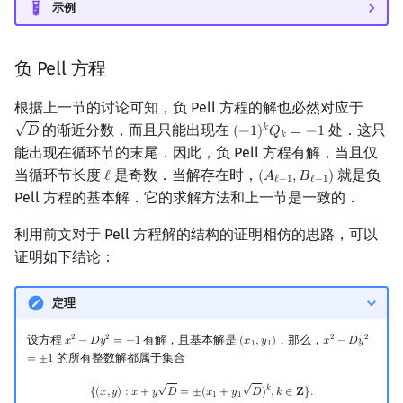
示例
负 Pell 方程
根据上一节的讨论可知，负 Pell 方程的解也必然对应于
√
的渐近分数，而且只能出现在
处．这只
𝑘
𝐷
(
−
1
)
𝑄
=
−
1
D
(
−
1
)
k
Q
k
=
−
1
𝑘
能出现在循环节的末尾．因此，负 Pell 方程有解，当且仅
当循环节长度
是奇数．当解存在时，
就是负
ℓ
(
𝐴
,
𝐵
)
ℓ
(
A
ℓ
−
1
,
B
ℓ
−
1
)
ℓ
−
1
ℓ
−
1
Pell 方程的基本解．它的求解方法和上一节是一致的．
利用前文对于 Pell 方程解的结构的证明相仿的思路，可以
证明如下结论：
定理
设方程
有解，且基本解是
．那么，
2
2
2
2
𝑥
−
𝐷
𝑦
=
−
1
(
𝑥
,
𝑦
)
𝑥
−
𝐷
𝑦
x
2
−
D
y
2
=
−
1
(
x
1
,
y
1
)
x
2
−
D
y
2
=
±
1
1
1
的所有整数解都属于集合
=
±
1
√
√
{
(
x
,
y
)
:
x
+
y
D
=
±
(
x
1
+
y
1
D
)
k
,
k
∈
Z
}
.
𝑘
{
(
𝑥
,
𝑦
)
:
𝑥
+
𝑦
𝐷
=
±
(
𝑥
+
𝑦
𝐷
)
,
𝑘
∈
𝐙
}
.
1
1