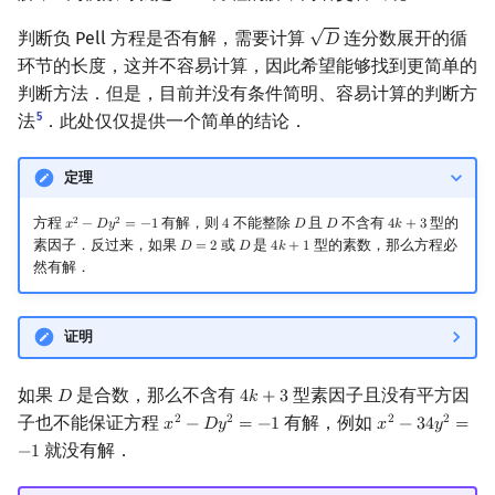
√
判断负 Pell 方程是否有解，需要计算
连分数展开的循
𝐷
D
环节的长度，这并不容易计算，因此希望能够找到更简单的
判断方法．但是，目前并没有条件简明、容易计算的判断方
5
法
．此处仅仅提供一个简单的结论．
定理
方程
有解，则
不能整除
且
不含有
型的
2
2
𝑥
−
𝐷
𝑦
=
−
1
4
𝐷
𝐷
4
𝑘
+
3
x
2
−
D
y
2
=
−
1
4
D
D
4
k
+
3
素因子．反过来，如果
或
是
型的素数，那么方程必
𝐷
=
2
𝐷
4
𝑘
+
1
D
=
2
D
4
k
+
1
然有解．
证明
如果
是合数，那么不含有
型素因子且没有平方因
𝐷
4
𝑘
+
3
D
4
k
+
3
子也不能保证方程
有解，例如
2
2
2
2
𝑥
−
𝐷
𝑦
=
−
1
𝑥
−
3
4
𝑦
=
x
2
−
D
y
2
=
−
1
x
2
−
34
y
2
=
−
1
就没有解．
−
1