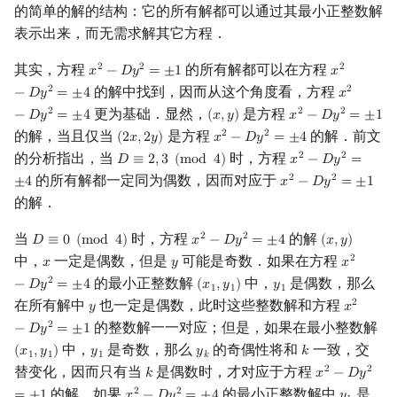
的简单的解的结构：它的所有解都可以通过其最小正整数解
表示出来，而无需求解其它方程．
其实，方程
的所有解都可以在方程
2
2
2
𝑥
−
𝐷
𝑦
=
±
1
𝑥
x
2
−
D
y
2
=
±
1
x
2
−
D
y
2
=
±
的解中找到，因而从这个角度看，方程
2
2
−
𝐷
𝑦
=
±
4
𝑥
x
2
−
D
y
2
=
±
更为基础．显然，
是方程
2
2
2
−
𝐷
𝑦
=
±
4
(
𝑥
,
𝑦
)
𝑥
−
𝐷
𝑦
=
±
1
(
x
,
y
)
x
2
−
D
y
2
=
±
1
的解，当且仅当
是方程
的解．前文
2
2
(
2
𝑥
,
2
𝑦
)
𝑥
−
𝐷
𝑦
=
±
4
(
2
x
,
2
y
)
x
2
−
D
y
2
=
±
4
的分析指出，当
时，方程
2
2
𝐷
≡
2
,
3
(
m
o
d
4
)
𝑥
−
𝐷
𝑦
=
D
≡
2
,
3
(
mod
4
)
x
2
−
D
y
2
=
±
4
的所有解都一定同为偶数，因而对应于
2
2
±
4
𝑥
−
𝐷
𝑦
=
±
1
x
2
−
D
y
2
=
±
1
的解．
当
时，方程
的解
2
2
𝐷
≡
0
(
m
o
d
4
)
𝑥
−
𝐷
𝑦
=
±
4
(
𝑥
,
𝑦
)
D
≡
0
(
mod
4
)
x
2
−
D
y
2
=
±
4
(
x
,
y
)
中，
一定是偶数，但是
可能是奇数．如果在方程
2
𝑥
𝑦
𝑥
x
y
x
2
−
D
y
2
=
的最小正整数解
中，
是偶数，那么
2
−
𝐷
𝑦
=
±
4
(
𝑥
,
𝑦
)
𝑦
(
x
1
,
y
1
)
y
1
1
1
1
在所有解中
也一定是偶数，此时这些整数解和方程
2
𝑦
𝑥
y
x
2
−
D
y
2
=
的整数解一一对应；但是，如果在最小整数解
2
−
𝐷
𝑦
=
±
1
中，
是奇数，那么
的奇偶性将和
一致，交
(
𝑥
,
𝑦
)
𝑦
𝑦
𝑘
(
x
1
,
y
1
)
y
1
y
k
k
1
1
1
𝑘
替变化，因而只有当
是偶数时，才对应于方程
2
2
𝑘
𝑥
−
𝐷
𝑦
k
x
2
−
D
y
2
=
±
1
的解．如果
的最小正整数解中
是
2
2