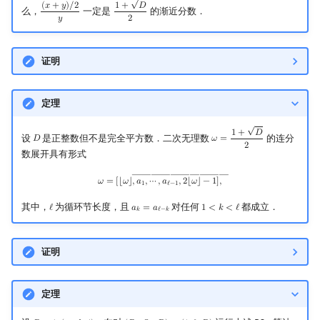
(
𝑥
+
𝑦
)
/
2
1
+
𝐷
么，
一定是
的渐近分数．
(
x
+
y
)
/
2
y
1
+
D
2
𝑦
2
证明
定理
√
1
+
𝐷
设
是正整数但不是完全平方数．二次无理数
的连分
𝐷
𝜔
=
D
ω
=
1
+
D
2
2
数展开具有形式
――――――――――
ω
=
[
⌊
ω
⌋
,
a
1
,
⋯
,
a
ℓ
−
1
,
2
⌊
ω
⌋
−
1
―
]
,
𝜔
=
[
⌊
𝜔
⌋
,
𝑎
,
⋯
,
𝑎
,
2
⌊
𝜔
⌋
−
1
]
,
1
ℓ
−
1
其中，
为循环节长度，且
对任何
都成立．
ℓ
𝑎
=
𝑎
1
<
𝑘
<
ℓ
ℓ
a
k
=
a
ℓ
−
k
1
<
k
<
ℓ
𝑘
ℓ
−
𝑘
证明
定理