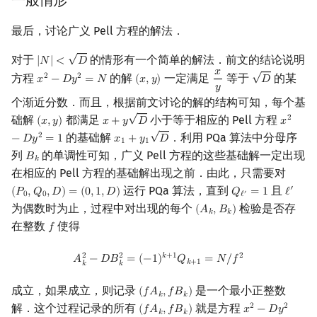
一般情形
最后，讨论广义 Pell 方程的解法．
√
对于
的情形有一个简单的解法．前文的结论说明
|
𝑁
|
<
𝐷
|
N
|
<
D
√
𝑥
方程
的解
一定满足
等于
的某
2
2
𝑥
−
𝐷
𝑦
=
𝑁
(
𝑥
,
𝑦
)
𝐷
x
2
−
D
y
2
=
N
(
x
,
y
)
x
y
D
𝑦
个渐近分数．而且，根据前文讨论的解的结构可知，每个基
√
础解
都满足
小于等于相应的 Pell 方程
2
(
𝑥
,
𝑦
)
𝑥
+
𝑦
𝐷
𝑥
(
x
,
y
)
x
+
y
D
x
2
−
D
y
2
√
的基础解
．利用 PQa 算法中分母序
2
−
𝐷
𝑦
=
1
𝑥
+
𝑦
𝐷
x
1
+
y
1
D
1
1
列
的单调性可知，广义 Pell 方程的这些基础解一定出现
𝐵
B
k
𝑘
在相应的 Pell 方程的基础解出现之前．由此，只需要对
运行 PQa 算法，直到
且
′
(
𝑃
,
𝑄
,
𝐷
)
=
(
0
,
1
,
𝐷
)
𝑄
=
1
ℓ
(
P
0
,
Q
0
,
D
)
=
(
0
,
1
,
D
)
Q
ℓ
′
=
1
ℓ
′
′
0
0
ℓ
为偶数时为止，过程中对出现的每个
检验是否存
(
𝐴
,
𝐵
)
(
A
k
,
B
k
)
𝑘
𝑘
在整数
使得
𝑓
f
A
k
2
−
D
B
k
2
=
(
−
1
)
k
+
1
Q
k
+
1
=
N
/
f
2
2
2
𝑘
+
1
2
𝐴
−
𝐷
𝐵
=
(
−
1
)
𝑄
=
𝑁
/
𝑓
𝑘
+
1
𝑘
𝑘
成立，如果成立，则记录
是一个最小正整数
(
𝑓
𝐴
,
𝑓
𝐵
)
(
f
A
k
,
f
B
k
)
𝑘
𝑘
解．这个过程记录的所有
就是方程
2
2
(
𝑓
𝐴
,
𝑓
𝐵
)
𝑥
−
𝐷
𝑦
(
f
A
k
,
f
B
k
)
x
2
−
D
y
2
=
N
𝑘
𝑘