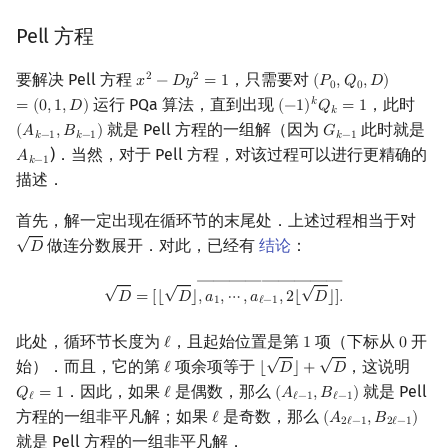
Pell 方程
要解决 Pell 方程
，只需要对
2
2
𝑥
−
𝐷
𝑦
=
1
(
𝑃
,
𝑄
,
𝐷
)
x
2
−
D
y
2
=
1
(
P
0
,
Q
0
,
D
)
=
(
0
,
1
,
D
)
0
0
运行 PQa 算法，直到出现
，此时
𝑘
=
(
0
,
1
,
𝐷
)
(
−
1
)
𝑄
=
1
(
−
1
)
k
Q
k
=
1
𝑘
就是 Pell 方程的一组解（因为
此时就是
(
𝐴
,
𝐵
)
𝐺
(
A
k
−
1
,
B
k
−
1
)
G
k
−
1
𝑘
−
1
𝑘
−
1
𝑘
−
1
)．当然，对于 Pell 方程，对该过程可以进行更精确的
𝐴
A
k
−
1
𝑘
−
1
描述．
首先，解一定出现在循环节的末尾处．上述过程相当于对
√
做连分数展开．对此，已经有
结论
：
𝐷
D
―――――――――
√
√
√
D
=
[
⌊
D
⌋
,
a
1
,
⋯
,
a
ℓ
−
1
,
2
⌊
D
⌋
―
]
.
𝐷
=
[
⌊
𝐷
⌋
,
𝑎
,
⋯
,
𝑎
,
2
⌊
𝐷
⌋
]
.
1
ℓ
−
1
此处，循环节长度为
，且起始位置是第
项（下标从
开
ℓ
1
0
ℓ
1
0
√
√
始）．而且，它的第
项余项等于
，这说明
ℓ
⌊
𝐷
⌋
+
𝐷
ℓ
⌊
D
⌋
+
D
．因此，如果
是偶数，那么
就是 Pell
𝑄
=
1
ℓ
(
𝐴
,
𝐵
)
Q
ℓ
=
1
ℓ
(
A
ℓ
−
1
,
B
ℓ
−
1
)
ℓ
ℓ
−
1
ℓ
−
1
方程的一组非平凡解；如果
是奇数，那么
ℓ
(
𝐴
,
𝐵
)
ℓ
(
A
2
ℓ
−
1
,
B
2
ℓ
−
1
)
2
ℓ
−
1
2
ℓ
−
1
就是 Pell 方程的一组非平凡解．