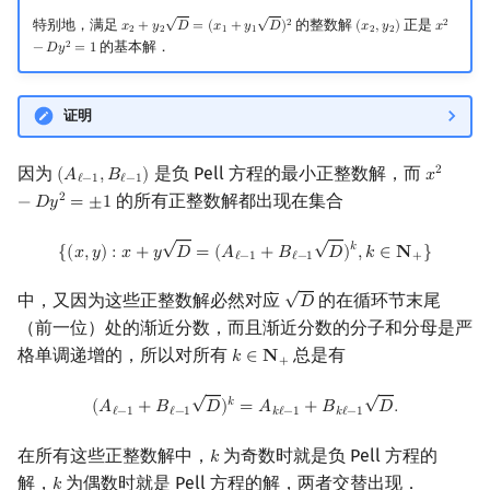
√
√
特别地，满足
的整数解
正是
2
2
𝑥
+
𝑦
𝐷
=
(
𝑥
+
𝑦
𝐷
)
(
𝑥
,
𝑦
)
𝑥
x
2
+
y
2
D
=
(
x
1
+
y
1
D
)
2
(
x
2
,
y
2
)
x
2
−
D
y
2
=
1
2
2
1
1
2
2
的基本解．
2
−
𝐷
𝑦
=
1
证明
因为
是负 Pell 方程的最小正整数解，而
2
(
𝐴
,
𝐵
)
𝑥
(
A
ℓ
−
1
,
B
ℓ
−
1
)
x
2
−
D
y
2
=
ℓ
−
1
ℓ
−
1
的所有正整数解都出现在集合
2
−
𝐷
𝑦
=
±
1
√
√
{
(
x
,
y
)
:
x
+
y
D
=
(
A
ℓ
−
1
+
B
ℓ
−
1
D
)
k
,
k
∈
N
+
}
𝑘
{
(
𝑥
,
𝑦
)
:
𝑥
+
𝑦
𝐷
=
(
𝐴
+
𝐵
𝐷
)
,
𝑘
∈
𝐍
}
ℓ
−
1
ℓ
−
1
+
√
中，又因为这些正整数解必然对应
的在循环节末尾
𝐷
D
（前一位）处的渐近分数，而且渐近分数的分子和分母是严
格单调递增的，所以对所有
总是有
𝑘
∈
𝐍
k
∈
N
+
+
√
√
(
A
ℓ
−
1
+
B
ℓ
−
1
D
)
k
=
A
k
ℓ
−
1
+
B
k
ℓ
−
1
D
.
𝑘
(
𝐴
+
𝐵
𝐷
)
=
𝐴
+
𝐵
𝐷
.
ℓ
−
1
ℓ
−
1
𝑘
ℓ
−
1
𝑘
ℓ
−
1
在所有这些正整数解中，
为奇数时就是负 Pell 方程的
𝑘
k
解，
为偶数时就是 Pell 方程的解，两者交替出现．
𝑘
k