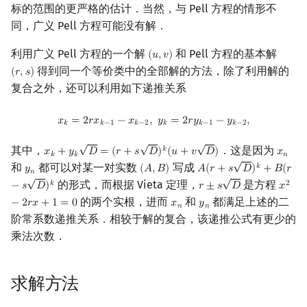
标的范围的更严格的估计．当然，与 Pell 方程的情形不
同，广义 Pell 方程可能没有解．
利用广义 Pell 方程的一个解
和 Pell 方程的基本解
(
𝑢
,
𝑣
)
(
u
,
v
)
得到同一个等价类中的全部解的方法，除了利用解的
(
𝑟
,
𝑠
)
(
r
,
s
)
复合之外，还可以利用如下递推关系
x
k
=
2
r
x
k
−
1
−
x
k
−
2
,
y
k
=
2
r
y
k
−
1
−
y
k
−
2
,
𝑥
=
2
𝑟
𝑥
−
𝑥
,
𝑦
=
2
𝑟
𝑦
−
𝑦
,
𝑘
𝑘
−
1
𝑘
−
2
𝑘
𝑘
−
1
𝑘
−
2
√
√
√
其中，
．这是因为
𝑘
𝑥
+
𝑦
𝐷
=
(
𝑟
+
𝑠
𝐷
)
(
𝑢
+
𝑣
𝐷
)
𝑥
x
k
+
y
k
D
=
(
r
+
s
D
)
k
(
u
+
v
D
)
x
n
𝑘
𝑘
𝑛
√
和
都可以对某一对实数
写成
𝑘
𝑦
(
𝐴
,
𝐵
)
𝐴
(
𝑟
+
𝑠
𝐷
)
+
𝐵
(
𝑟
y
n
(
A
,
B
)
A
(
r
+
s
D
)
k
+
B
(
r
−
s
D
)
k
𝑛
√
√
的形式，而根据 Vieta 定理，
是方程
𝑘
2
−
𝑠
𝐷
)
𝑟
±
𝑠
𝐷
𝑥
r
±
s
D
x
2
−
2
r
的两个实根，进而
和
都满足上述的二
−
2
𝑟
𝑥
+
1
=
0
𝑥
𝑦
x
n
y
n
𝑛
𝑛
阶常系数递推关系．相较于解的复合，该递推公式有更少的
乘法次数．
求解方法