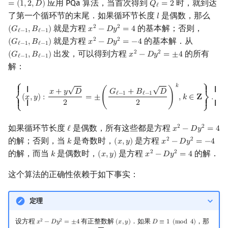
应用 PQa 算法，当首次得到
时，就到达
=
(
1
,
2
,
𝐷
)
𝑄
=
2
Q
ℓ
=
2
ℓ
了第一个循环节的末尾．如果循环节长度
是偶数，那么
𝑙
l
就是方程
的基本解；否则，
2
2
(
𝐺
,
𝐵
)
𝑥
−
𝐷
𝑦
=
4
(
G
ℓ
−
1
,
B
ℓ
−
1
)
x
2
−
D
y
2
=
4
ℓ
−
1
ℓ
−
1
就是方程
的基本解．从
2
2
(
𝐺
,
𝐵
)
𝑥
−
𝐷
𝑦
=
−
4
(
G
ℓ
−
1
,
B
ℓ
−
1
)
x
2
−
D
y
2
=
−
4
ℓ
−
1
ℓ
−
1
出发，可以得到方程
的所有
2
2
(
𝐺
,
𝐵
)
𝑥
−
𝐷
𝑦
=
±
4
(
G
ℓ
−
1
,
B
ℓ
−
1
)
x
2
−
D
y
2
=
±
4
ℓ
−
1
ℓ
−
1
解：
√
√
{
(
x
,
y
)
:
x
+
y
D
2
=
±
(
G
ℓ
−
1
+
B
ℓ
−
1
D
2
)
k
,
k
∈
Z
}
.
𝑘
⎧
⎫
{ {
{ {
𝑥
+
𝑦
𝐷
𝐺
+
𝐵
𝐷
ℓ
−
1
ℓ
−
1
(
𝑥
,
𝑦
)
:
=
±
(
)
,
𝑘
∈
𝐙
.
⎨
⎬
2
2
{ {
{ {
⎩
⎭
如果循环节长度
是偶数，所有这些都是方程
2
2
ℓ
𝑥
−
𝐷
𝑦
=
4
ℓ
x
2
−
D
y
2
=
4
的解；否则，当
是奇数时，
是方程
2
2
𝑘
(
𝑥
,
𝑦
)
𝑥
−
𝐷
𝑦
=
−
4
k
(
x
,
y
)
x
2
−
D
y
2
=
−
4
的解，而当
是偶数时，
是方程
的解．
2
2
𝑘
(
𝑥
,
𝑦
)
𝑥
−
𝐷
𝑦
=
4
k
(
x
,
y
)
x
2
−
D
y
2
=
4
这个算法的正确性依赖于如下事实：
定理
设方程
有正整数解
．如果
，那
2
2
𝑥
−
𝐷
𝑦
=
±
4
(
𝑥
,
𝑦
)
𝐷
≡
1
(
m
o
d
4
)
x
2
−
D
y
2
=
±
4
(
x
,
y
)
D
≡
1
(
mod
4
)
√