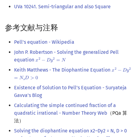
UVa 10241. Semi-triangular and also Square
参考文献与注释
Pell's equation - Wikipedia
John P. Robertson - Solving the generalized Pell
equation
2
2
𝑥
−
𝐷
𝑦
=
𝑁
x
2
−
D
y
2
=
N
Keith Matthews - The Diophantine Equation
2
2
𝑥
−
𝐷
𝑦
x
2
−
D
y
2
=
N
,
=
𝑁
𝐷
>
0
D
>
0
Existence of Solution to Pell’s Equation - Suryateja
Gavva's Blog
Calculating the simple continued fraction of a
quadratic irrational - Number Theory Web
（PQa 算
法）
Solving the diophantine equation x2–Dy2 = N, D > 0