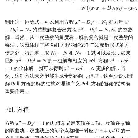
𝑁
(
𝑥
+
𝑦
𝐷
)
𝑁
(
𝑥
+
𝑦
𝐷
)
=
𝑁
(
(
𝑥
+
𝑦
𝐷
)
(
𝑥
+
𝑦
1
1
2
2
1
1
2
2
矩阵树定理
=
𝑁
(
(
𝑥
𝑥
+
𝐷
𝑦
𝑦
)
+
(
𝑥
𝑦
1
2
1
2
1
LGV 引理
利用这一恒等式，可以利用方程
和方程
2
2
2
𝑥
−
𝐷
𝑦
=
𝑁
𝑥
x
2
−
D
y
2
=
N
1
x
2
−
D
y
1
的整数解复合出方程
的整数
2
2
2
−
𝐷
𝑦
=
𝑁
𝑥
−
𝐷
𝑦
=
𝑁
𝑁
x
2
−
D
y
2
=
N
1
N
2
2
1
2
最大团搜索算法
解．当然，从二次整数的角度看，解的复合就是二次整数的
乘法，这就体现了将 Pell 方程的解记作二次整数形式的方
支配树
便之处．特别地，取
和
就可以发现，如果
𝑁
=
𝑁
𝑁
=
1
N
1
=
N
N
2
=
1
1
2
已知
的一组解和相应的 Pell 方程
2
2
2
2
𝑥
−
𝐷
𝑦
=
𝑁
𝑥
−
𝐷
𝑦
x
2
−
D
y
2
=
N
x
2
−
D
y
2
=
1
图上随机游走
的全体解，就可以得到
更多的解．当
2
2
=
1
𝑥
−
𝐷
𝑦
=
𝑁
x
2
−
D
y
2
=
N
然，这种方法未必能够生成全部的解．但是，这至少说明理
解 Pell 方程的解的结构对理解广义 Pell 方程的解的结构有
重要作用．
Pell 方程
方程
的几何意义是实轴在
轴、虚轴在
轴
2
2
𝑥
−
𝐷
𝑦
=
1
𝑥
𝑦
x
2
−
D
y
2
=
1
x
y
√
的双曲线．双曲线上的每个点都唯一对应了
的一
𝑥
+
𝑦
𝐷
x
+
y
D
√