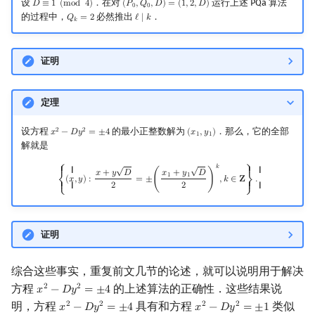
设
．在对
运行上述 PQa 算法
𝐷
≡
1
(
m
o
d
4
)
(
𝑃
,
𝑄
,
𝐷
)
=
(
1
,
2
,
𝐷
)
D
≡
1
(
mod
4
)
(
P
0
,
Q
0
,
D
)
=
(
1
,
2
,
D
)
0
0
的过程中，
必然推出
．
𝑄
=
2
ℓ
∣
𝑘
Q
k
=
2
ℓ
∣
k
𝑘
证明
定理
设方程
的最小正整数解为
．那么，它的全部
2
2
𝑥
−
𝐷
𝑦
=
±
4
(
𝑥
,
𝑦
)
x
2
−
D
y
2
=
±
4
(
x
1
,
y
1
)
1
1
解就是
√
√
{
(
x
,
y
)
:
x
+
y
D
2
=
±
(
x
1
+
y
1
D
2
)
k
,
k
∈
Z
}
.
𝑘
⎧
⎫
{ {
{ {
𝑥
+
𝑦
𝐷
𝑥
+
𝑦
𝐷
1
1
(
𝑥
,
𝑦
)
:
=
±
(
)
,
𝑘
∈
𝐙
.
⎨
⎬
2
2
{ {
{ {
⎩
⎭
证明
综合这些事实，重复前文几节的论述，就可以说明用于解决
方程
的上述算法的正确性．这些结果说
2
2
𝑥
−
𝐷
𝑦
=
±
4
x
2
−
D
y
2
=
±
4
明，方程
具有和方程
类似
2
2
2
2
𝑥
−
𝐷
𝑦
=
±
4
𝑥
−
𝐷
𝑦
=
±
1
x
2
−
D
y
2
=
±
4
x
2
−
D
y
2
=
±
1