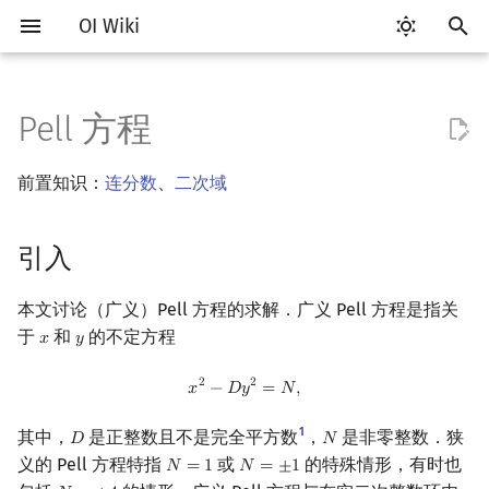
OI Wiki
键
入
Pell 方程
Getting Started
比赛相关简介
工具软件简介
语言基础简介
算法基础简介
搜索部分简介
动态规划部分简介
字符串部分简介
数字系统简介
引入
多项式与生成函数简介
排列组合
线性代数简介
线性规划基础
基本概念
基本概念
博弈论简介
插值
数据结构部分简介
图论部分简介
计算几何部分简介
杂项简介
RMQ
OI 赛事与赛制
题型概述
读入、输出优化
Vim
评测工具简介
Testlib 简介
Hello, World!
C++ 标准库简介
类
复杂度简介
排序简介
DP 优化简介
后缀数组简介
并查集
堆简介
分块思想
线段树基础
二叉搜索树 & 平衡树
可持久化数据结构简介
线段树套线段树
Link Cut Tree
树基础
最短路
最小生成树
强连通分量
网络流简介
图匹配
离线算法简介
随机函数
以
前置知识：
连分数
、
二次域
开
关于本项目
赛事
代码编辑工具
C++ 基础
复杂度
DFS（搜索）
动态规划基础
字符串基础
进位制
解的结构
代数基本定理
抽屉原理
向量
单纯形法
群论
条件概率与独立性
公平组合游戏
数值积分
栈
图论相关概念
二维计算几何基础
离散化
并查集应用
ICPC/CCPC 赛事与赛制
交互题
分段打表
Emacs
Arbiter
通用
C++ 语法基础
STL 容器
命名空间
均摊复杂度
选择排序
单调队列/单调栈优化
最优原地后缀排序算法
并查集复杂度
二叉堆
块状数组
线段树合并 & 分裂
Treap
可持久化线段树
平衡树套线段树
全局平衡二叉树
树的直径
差分约束
最小树形图
双连通分量
最大流
二分图最大匹配
CDQ 分治
随机化技巧
始
引入
如何参与
题型
评测工具
C++ 标准库
枚举
BFS（搜索）
记忆化搜索
标准库
平衡三进制
快速傅里叶变换
容斥原理
内积和外积
环论
随机变量
零和游戏
高斯消元
队列
图的存储
三维计算几何基础
双指针
括号序列
Pell 方程
常见错误
VS Code
Cena
Generator
变量
STL 算法
值类别
冒泡排序
斜率优化
配对堆
块状链表
李超线段树
Splay 树
可持久化块状数组
线段树套平衡树
Euler Tour Tree
树的中心
k 短路
最小直径生成树
割点和桥
最小割
二分图最大权匹配
整体二分
爬山算法
搜
OI Wiki 不是什么
学习路线
命令行
C++ 进阶
模拟
双向搜索
背包 DP
字符串匹配
格雷码
快速数论变换
斐波那契数列
矩阵
域论
随机变量的数字特征
非公平组合游戏
牛顿迭代法
链表
DFS（图论）
距离
离线算法
线段树与离线询问
广义 Pell 方程
常见技巧
Atom
CCR Plus
Validator
运算
bitset
重载运算符
插入排序
四边形不等式优化
左偏树
树分块
猫树
WBLT
可持久化平衡树
树状数组套权值线段树
Top Tree
树的重心
同余最短路
圆方树
费用流
一般图最大匹配
莫队算法
模拟退火
索
本文讨论（广义）Pell 方程的求解．广义 Pell 方程是指关
于
和
的不定方程
𝑥
𝑦
x
y
格式手册
学习资源
命令行编译与调试
C++ 与其他常用语言的区别
递归 & 分治
启发式搜索
区间 DP
字符串哈希
求解方法
快速沃尔什变换
错位排列
初等变换
Schreier–Sims 算法
概率不等式
哈希表
BFS（图论）
Pick 定理
分数规划
Eclipse
Lemon
Interactor
流程控制语句
string
引用
计数排序
Slope Trick 优化
Sqrt Tree
区间最值操作 & 区间历史
替罪羊树
可持久化字典树
分块套树状数组
最近公共祖先
点/边连通度
上下界网络流
一般图最大权匹配
x
2
−
D
y
2
=
N
,
2
2
值
𝑥
−
𝐷
𝑦
=
𝑁
,
数学符号表
技巧
编译器
Pascal 转 C++ 急救
贪心
A*
DAG 上的 DP
字典树 (Trie)
Chirp Z 变换
卡特兰数
行列式
并查集
树上问题
三角剖分
随机化
PQa 算法
Notepad++
Checker
高级数据类型
pair
常量
基数排序
WQS 二分
笛卡尔树
可持久化可并堆
树链剖分
Stoer–Wagner 算法
稳定匹配
1
其中，
是正整数且不是完全平方数
，
是非零整数．狭
𝐷
𝑁
D
N
Kinetic Tournament Tree
义的 Pell 方程特指
或
的特殊情形，有时也
𝑁
=
1
𝑁
=
±
1
N
=
1
N
=
±
1
F.A.Q.
出题
WSL (Windows 10)
Python 速成
排序
迭代加深搜索
树形 DP
前缀函数与 KMP 算法
多项式牛顿迭代
斯特林数
线性空间
堆
有向无环图
凸包
悬线法
Pell 方程
Kate
函数
新版 C++ 特性
快速排序
状态设计优化
Size Balanced Tree
树上启发式合并