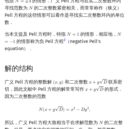
包括
的情形．广义 Pell 方程与在实二次整数环内
𝑁
=
±
4
N
=
±
4
寻找范数为
的二次整数紧密相关，而常常称作（狭义）
𝑁
镜像站列表
Special Judge
Java 速成
前缀和 & 差分
IDA*
状压 DP
Boyer–Moore 算法
多项式多点求值|快速插值
贝尔数
线性基
块状数据结构
拓扑排序
扫描线
有限状态自动机
负 Pell 方程
Dev-C++
文件操作
Lambda 表达式
归并排序
AVL 树
虚树
N
Pell 方程的这些情形可以看作是寻找实二次整数环内的单位
数．
致谢
Testlib
Java 进阶
二分
回溯法
数位 DP
Z 函数（扩展 KMP）
多项式初等函数
伯努利数
线性映射
单调栈
最短路问题
旋转卡壳
计算理论基础
范数为 ±4 的情形
CLion
pb_ds
堆排序
红黑树
树分治
当本文提及 Pell 方程时，特指
的情形．相应地，
𝑁
=
1
𝑁
N
=
1
N
=
−
1
Polygon
倍增
Dancing Links
插头 DP
AC 自动机
常系数齐次线性递推
Entringer Number
特征多项式
单调队列
生成树问题
半平面交
字节顺序
一般情形
Geany
编译优化
桶排序
左偏红黑树
动态树分治
2
的情形称为负 Pell 方程
（negative Pell's
=
−
1
equation）．
OJ 工具
构造
Alpha–Beta 剪枝
计数 DP
后缀数组 (SA)
习题
多项式平移|连续点值平移
Eulerian Number
对角化
ST 表
斯坦纳树
平面最近点对
约瑟夫问题
Xcode
希尔排序
AA 树
AHU 算法
LaTeX 入门
优化
动态 DP
后缀自动机 (SAM)
参考文献与注释
符号化方法
分拆数
Jordan标准型
树状数组
拆点
随机增量法
表达式求值
GUIDE
锦标赛排序
树哈希
解的结构
√
Git
概率 DP
后缀平衡树
Lagrange 反演
范德蒙德卷积
线段树
连通性相关
反演变换
在一台机器上规划任务
Sublime Text
Tim 排序
树上随机游走
广义 Pell 方程的整数解
和二次整数
联系密
(
𝑥
,
𝑦
)
𝑥
+
𝑦
𝐷
(
x
,
y
)
x
+
y
D
√
切，因此文献中 Pell 方程的解常常写作
的形式．
𝑥
+
𝑦
𝐷
x
+
y
D
DP 套 DP
广义后缀自动机
形式幂级数复合|复合逆
Pólya 计数
划分树
环计数问题
计算几何杂项
主元素问题
CP Editor
排序相关 STL
因为二次整数的范数
√
DP 优化
后缀树
普通生成函数
图论计数
二叉搜索树 & 平衡树
最小环
Garsia–Wachs 算法
Code::Blocks
排序应用
N
(
x
+
y
D
)
=
x
2
−
D
y
2
,
2
2
𝑁
(
𝑥
+
𝑦
𝐷
)
=
𝑥
−
𝐷
𝑦
,
其它 DP 方法
Manacher
指数生成函数
跳表
2-SAT
15-puzzle
所以，广义 Pell 方程大致相当于在求解范数为
的二次整
𝑁
N