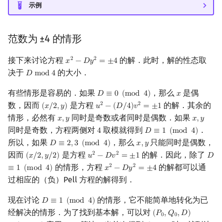
示例
范数为 ±4 的情形
接下来讨论方程
的解．此时，解的性态取
2
2
𝑥
−
𝐷
𝑦
=
±
4
x
2
−
D
y
2
=
±
4
决于
的大小．
𝐷
m
o
d
4
D
mod
4
有些情形是容易的．如果
，那么
是偶
𝐷
≡
0
(
m
o
d
4
)
𝑥
D
≡
0
(
mod
4
)
x
数，因而
是方程
的解．其余的
2
2
(
𝑥
/
2
,
𝑦
)
𝑢
−
(
𝐷
/
4
)
𝑣
=
±
1
(
x
/
2
,
y
)
u
2
−
(
D
/
4
)
v
2
=
±
1
情形，必然有
同时是奇数或者同时是偶数．如果
𝑥
,
𝑦
𝑥
,
𝑦
x
,
y
x
,
y
同时是奇数，方程两侧对
取模就得到
．
4
𝐷
≡
1
(
m
o
d
4
)
4
D
≡
1
(
mod
4
)
所以，如果
，那么
只能同时是偶数，
𝐷
≡
2
,
3
(
m
o
d
4
)
𝑥
,
𝑦
D
≡
2
,
3
(
mod
4
)
x
,
y
因而
是方程
的解．因此，除了
2
2
(
𝑥
/
2
,
𝑦
/
2
)
𝑢
−
𝐷
𝑣
=
±
1
𝐷
(
x
/
2
,
y
/
2
)
u
2
−
D
v
2
=
±
1
D
≡
1
的情形，方程
的解都可以通
2
2
≡
1
(
m
o
d
4
)
𝑥
−
𝐷
𝑦
=
±
4
x
2
−
D
y
2
=
±
4
过相应的（负）Pell 方程的解得到．
现在讨论
的情形，它不能简单地转化为已
𝐷
≡
1
(
m
o
d
4
)
D
≡
1
(
mod
4
)
经解决的情形．为了找到基本解，可以对
(
𝑃
,
𝑄
,
𝐷
)
(
P
0
,
Q
0
,
D
)
=
(
1
,
2
,
D
)
0
0