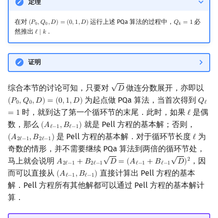
定理
在对
运行上述 PQa 算法的过程中，
必
(
𝑃
,
𝑄
,
𝐷
)
=
(
0
,
1
,
𝐷
)
𝑄
=
1
(
P
0
,
Q
0
,
D
)
=
(
0
,
1
,
D
)
Q
k
=
1
0
0
𝑘
然推出
．
ℓ
∣
𝑘
ℓ
∣
k
证明
√
综合本节的讨论可知，只要对
做连分数展开，亦即以
𝐷
D
为起点做 PQa 算法，当首次得到
(
𝑃
,
𝑄
,
𝐷
)
=
(
0
,
1
,
𝐷
)
𝑄
(
P
0
,
Q
0
,
D
)
=
(
0
,
1
,
D
)
Q
ℓ
=
1
0
0
ℓ
时，就到达了第一个循环节的末尾．此时，如果
是偶
=
1
ℓ
ℓ
数，那么
就是 Pell 方程的基本解；否则，
(
𝐴
,
𝐵
)
(
A
ℓ
−
1
,
B
ℓ
−
1
)
ℓ
−
1
ℓ
−
1
是 Pell 方程的基本解．对于循环节长度
为
(
𝐴
,
𝐵
)
ℓ
(
A
2
ℓ
−
1
,
B
2
ℓ
−
1
)
ℓ
2
ℓ
−
1
2
ℓ
−
1
奇数的情形，并不需要继续 PQa 算法到两倍的循环节处，
√
√
马上就会说明
，因
2
𝐴
+
𝐵
𝐷
=
(
𝐴
+
𝐵
𝐷
)
A
2
ℓ
−
1
+
B
2
ℓ
−
1
D
=
(
A
ℓ
−
1
+
B
ℓ
−
1
D
)
2
2
ℓ
−
1
2
ℓ
−
1
ℓ
−
1
ℓ
−
1
而可以直接从
直接计算出 Pell 方程的基本
(
𝐴
,
𝐵
)
(
A
ℓ
−
1
,
B
ℓ
−
1
)
ℓ
−
1
ℓ
−
1
解．Pell 方程所有其他解都可以通过 Pell 方程的基本解计
算．