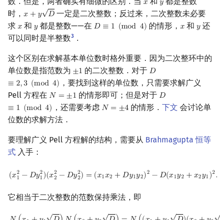
数．但是，两者确实有细微的区别．当
和
都是整数
𝑥
𝑦
x
y
√
回文树
可持久化数据结构
欧拉图
Kahan 求和
时，
一定是二次整数；反过来，二次整数未必要
𝑥
+
𝑦
𝐷
x
+
y
D
求
和
都是整数——在
的情形，
和
还
𝑥
𝑦
𝐷
≡
1
(
m
o
d
4
)
𝑥
𝑦
x
y
D
≡
1
(
mod
4
)
x
y
序列自动机
树套树
哈密顿图
珂朵莉树/颜色段均摊
3
可以同时是半整数
．
这个区别在求解基本单位数时格外重要．因为二次整环中的
最小表示法
K-D Tree
二分图
空间优化简介
单位数是指范数为
的二次整数．对于
±
1
𝐷
±
1
D
≡
2
,
3
(
mod
4
)
，要找到这样的单位数，只需要求解广义
Lyndon 分解
动态树
平面图
≡
2
,
3
(
m
o
d
4
)
Pell 方程在
的情形即可；但是对于
𝑁
=
±
1
𝐷
N
=
±
1
D
≡
1
(
mod
4
)
，还需要考虑
的情形．
下文
会讨论单
Main–Lorentz 算法
析合树
弦图
≡
1
(
m
o
d
4
)
𝑁
=
±
4
N
=
±
4
位数的求解方法．
PQ 树
图的着色
要理解广义 Pell 方程解的结构，需要从
Brahmagupta 恒等
式
入手：
手指树
网络流
(
x
1
2
−
D
y
1
2
)
(
x
2
2
−
D
y
2
2
)
=
(
x
1
x
2
+
D
y
1
y
2
)
2
−
D
(
x
1
y
2
+
x
2
y
1
)
2
.
2
2
2
2
2
2
(
𝑥
−
𝐷
𝑦
)
(
𝑥
−
𝐷
𝑦
)
=
(
𝑥
𝑥
+
𝐷
𝑦
𝑦
)
−
𝐷
(
𝑥
𝑦
+
𝑥
𝑦
)
.
1
2
1
2
1
2
2
1
1
1
2
2
霍夫曼树
图的匹配
它相当于二次整数的范数保持乘法，即
Prüfer 序列
√
√
√
N
(
x
1
+
y
1
D
)
N
(
x
2
+
y
2
D
)
=
N
(
(
x
1
+
y
1
D
)
(
x
2
+
y
2
D
)
)
=
N
(
(
x
1
x
2
+
D
y
1
y
2
)
+
(
x
1