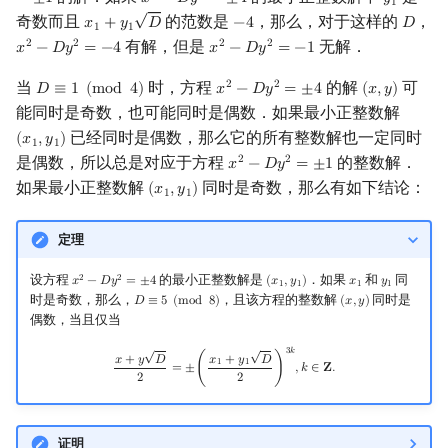
=
±
1
𝑥
−
𝐷
𝑦
=
±
4
𝑦
x
2
−
D
y
2
=
±
4
y
1
1
√
奇数而且
的范数是
，那么，对于这样的
，
𝑥
+
𝑦
𝐷
−
4
𝐷
x
1
+
y
1
D
−
4
D
1
1
有解，但是
无解．
2
2
2
2
𝑥
−
𝐷
𝑦
=
−
4
𝑥
−
𝐷
𝑦
=
−
1
x
2
−
D
y
2
=
−
4
x
2
−
D
y
2
=
−
1
当
时，方程
的解
可
2
2
𝐷
≡
1
(
m
o
d
4
)
𝑥
−
𝐷
𝑦
=
±
4
(
𝑥
,
𝑦
)
D
≡
1
(
mod
4
)
x
2
−
D
y
2
=
±
4
(
x
,
y
)
能同时是奇数，也可能同时是偶数．如果最小正整数解
已经同时是偶数，那么它的所有整数解也一定同时
(
𝑥
,
𝑦
)
(
x
1
,
y
1
)
1
1
是偶数，所以总是对应于方程
的整数解．
2
2
𝑥
−
𝐷
𝑦
=
±
1
x
2
−
D
y
2
=
±
1
如果最小正整数解
同时是奇数，那么有如下结论：
(
𝑥
,
𝑦
)
(
x
1
,
y
1
)
1
1
定理
设方程
的最小正整数解是
．如果
和
同
2
2
𝑥
−
𝐷
𝑦
=
±
4
(
𝑥
,
𝑦
)
𝑥
𝑦
x
2
−
D
y
2
=
±
4
(
x
1
,
y
1
)
x
1
y
1
1
1
1
1
时是奇数，那么，
，且该方程的整数解
同时是
𝐷
≡
5
(
m
o
d
8
)
(
𝑥
,
𝑦
)
D
≡
5
(
mod
8
)
(
x
,
y
)
偶数，当且仅当
√
√
x
+
y
D
2
=
±
(
x
1
+
y
1
D
2
)
3
k
,
k
∈
Z
.
3
𝑘
𝑥
+
𝑦
𝐷
𝑥
+
𝑦
𝐷
1
1
=
±
(
)
,
𝑘
∈
𝐙
.
2
2
证明