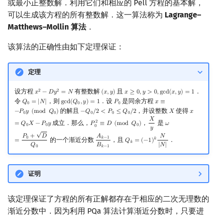
或最小正整数解．利用它们和相应的 Pell 方程的基本解，
可以生成该方程的所有整数解．这一算法称为
Lagrange–
Matthews–Mollin 算法
．
该算法的正确性由如下定理保证：
定理
设方程
有整数解
且
．
2
2
𝑥
−
𝐷
𝑦
=
𝑁
(
𝑥
,
𝑦
)
𝑥
≥
0
,
𝑦
>
0
,
g
c
d
(
𝑥
,
𝑦
)
=
1
x
2
−
D
y
2
=
N
(
x
,
y
)
x
≥
0
,
y
>
0
,
gcd
(
x
,
y
)
=
1
令
，则
．设
是同余方程
𝑄
=
|
𝑁
|
g
c
d
(
𝑄
,
𝑦
)
=
1
𝑃
𝑥
≡
Q
0
=
|
N
|
gcd
(
Q
0
,
y
)
=
1
P
0
x
≡
−
P
0
y
(
mod
Q
0
)
0
0
0
的解且
，并设整数
使得
−
𝑃
𝑦
(
m
o
d
𝑄
)
−
𝑄
/
2
<
𝑃
≤
𝑄
/
2
𝑋
𝑥
−
Q
0
/
2
<
P
0
≤
Q
0
/
2
X
x
=
Q
0
X
−
P
0
0
0
0
0
0
𝑋
成立．那么，
，
是
2
=
𝑄
𝑋
−
𝑃
𝑦
𝑃
≡
𝐷
(
m
o
d
𝑄
)
𝜔
P
0
2
≡
D
(
mod
Q
0
)
X
y
ω
=
P
0
+
D
Q
0
0
0
0
0
𝑦
√
𝑃
+
𝐷
𝐴
𝑁
0
𝑘
−
1
的一个渐近分数
，且
．
𝑘
=
𝑄
=
(
−
1
)
A
k
−
1
B
k
−
1
Q
k
=
(
−
1
)
k
N
|
N
|
𝑘
𝑄
𝐵
|
𝑁
|
0
𝑘
−
1
证明
该定理保证了方程的所有正解都存在于相应的二次无理数的
渐近分数中．因为利用 PQa 算法计算渐近分数时，只要进