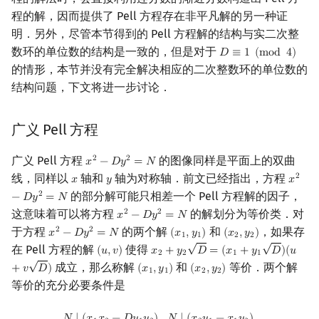
程的解，因而提供了 Pell 方程存在非平凡解的另一种证
明．另外，尽管本节得到的 Pell 方程解的结构与实二次整
数环的单位数的结构是一致的，但是对于
𝐷
≡
1
(
m
o
d
4
)
D
≡
1
(
mod
4
)
的情形，本节并没有完全解决相应的二次整数环的单位数的
结构问题，下文将进一步讨论．
广义 Pell 方程
广义 Pell 方程
的图像同样是平面上的双曲
2
2
𝑥
−
𝐷
𝑦
=
𝑁
x
2
−
D
y
2
=
N
线，同样以
轴和
轴为对称轴．前文已经指出，方程
2
𝑥
𝑦
𝑥
x
y
x
2
−
D
y
的部分解可能只相差一个 Pell 方程解的因子，
2
−
𝐷
𝑦
=
𝑁
这意味着可以将方程
的解划分为等价类．对
2
2
𝑥
−
𝐷
𝑦
=
𝑁
x
2
−
D
y
2
=
N
于方程
的两个解
和
，如果存
2
2
𝑥
−
𝐷
𝑦
=
𝑁
(
𝑥
,
𝑦
)
(
𝑥
,
𝑦
)
x
2
−
D
y
2
=
N
(
x
1
,
y
1
)
(
x
2
,
y
2
)
1
1
2
2
√
√
在 Pell 方程的解
使得
(
𝑢
,
𝑣
)
𝑥
+
𝑦
𝐷
=
(
𝑥
+
𝑦
𝐷
)
(
𝑢
(
u
,
v
)
x
2
+
y
2
D
=
(
x
1
+
y
1
D
)
(
u
+
v
D
)
2
2
1
1
√
成立，那么称解
和
等价．两个解
+
𝑣
𝐷
)
(
𝑥
,
𝑦
)
(
𝑥
,
𝑦
)
(
x
1
,
y
1
)
(
x
2
,
y
2
)
1
1
2
2
等价的充分必要条件是
N
∣
(
x
1
x
2
−
D
y
1
y
2
)
,
N
∣
(
x
2
y
1
−
x
1
y
2
)
.