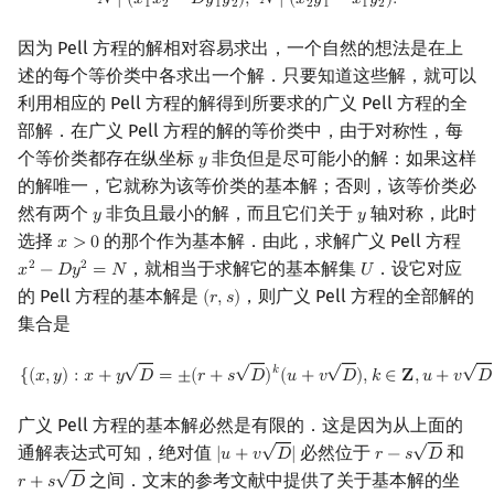
𝑁
∣
(
𝑥
𝑥
−
𝐷
𝑦
𝑦
)
,
𝑁
∣
(
𝑥
𝑦
−
𝑥
𝑦
)
.
1
2
1
2
2
1
1
2
因为 Pell 方程的解相对容易求出，一个自然的想法是在上
述的每个等价类中各求出一个解．只要知道这些解，就可以
利用相应的 Pell 方程的解得到所要求的广义 Pell 方程的全
部解．在广义 Pell 方程的解的等价类中，由于对称性，每
个等价类都存在纵坐标
非负但是尽可能小的解：如果这样
𝑦
y
的解唯一，它就称为该等价类的基本解；否则，该等价类必
然有两个
非负且最小的解，而且它们关于
轴对称，此时
𝑦
𝑦
y
y
选择
的那个作为基本解．由此，求解广义 Pell 方程
𝑥
>
0
x
>
0
，就相当于求解它的基本解集
．设它对应
2
2
𝑥
−
𝐷
𝑦
=
𝑁
𝑈
x
2
−
D
y
2
=
N
U
的 Pell 方程的基本解是
，则广义 Pell 方程的全部解的
(
𝑟
,
𝑠
)
(
r
,
s
)
集合是
√
√
√
√
{
(
x
,
y
)
:
x
+
y
D
=
±
(
r
+
s
D
)
k
(
u
+
v
D
)
,
k
∈
Z
,
u
+
v
D
∈
U
}
.
𝑘
{
(
𝑥
,
𝑦
)
:
𝑥
+
𝑦
𝐷
=
±
(
𝑟
+
𝑠
𝐷
)
(
𝑢
+
𝑣
𝐷
)
,
𝑘
∈
𝐙
,
𝑢
+
𝑣
𝐷
广义 Pell 方程的基本解必然是有限的．这是因为从上面的
√
√
通解表达式可知，绝对值
必然位于
和
|
𝑢
+
𝑣
𝐷
|
𝑟
−
𝑠
𝐷
|
u
+
v
D
|
r
−
s
D
√
之间．文末的参考文献中提供了关于基本解的坐
𝑟
+
𝑠
𝐷
r
+
s
D