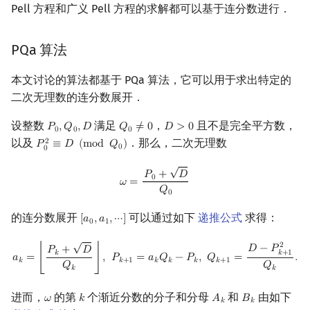
Pell 方程和广义 Pell 方程的求解都可以基于连分数进行．
PQa 算法
本文讨论的算法都基于 PQa 算法，它可以用于求出特定的
二次无理数的连分数展开．
设整数
满足
，
且不是完全平方数，
𝑃
,
𝑄
,
𝐷
𝑄
≠
0
𝐷
>
0
P
0
,
Q
0
,
D
Q
0
≠
0
D
>
0
0
0
0
以及
．那么，二次无理数
2
𝑃
≡
𝐷
(
m
o
d
𝑄
)
P
0
2
≡
D
(
mod
Q
0
)
0
0
√
ω
=
P
0
+
D
Q
0
𝑃
+
𝐷
0
𝜔
=
𝑄
0
的连分数展开
可以通过如下
递推公式
求得：
[
𝑎
,
𝑎
,
⋯
]
[
a
0
,
a
1
,
⋯
]
0
1
√
a
k
=
⌊
P
k
+
D
Q
k
⌋
,
P
k
+
1
=
a
k
Q
k
−
P
k
,
Q
k
+
1
=
D
−
P
k
+
1
2
Q
k
.
2
𝐷
−
𝑃
𝑃
+
𝐷
𝑘
𝑘
+
1
𝑎
=
⌊
⌋
,
𝑃
=
𝑎
𝑄
−
𝑃
,
𝑄
=
.
𝑘
𝑘
+
1
𝑘
𝑘
𝑘
𝑘
+
1
𝑄
𝑄
𝑘
𝑘
进而，
的第
个渐近分数的分子和分母
和
由如下
𝜔
𝑘
𝐴
𝐵
ω
k
A
k
B
k
𝑘
𝑘