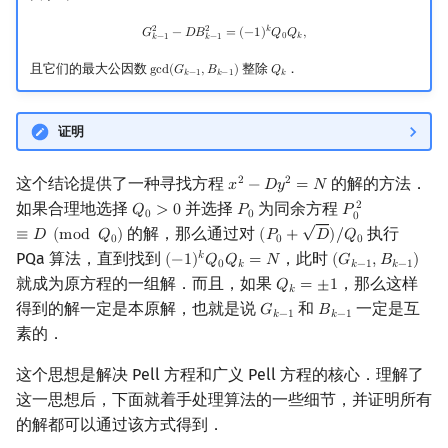
G
k
−
1
2
−
D
B
k
−
1
2
=
(
−
1
)
k
Q
0
Q
k
,
𝑘
2
2
𝐺
−
𝐷
𝐵
=
(
−
1
)
𝑄
𝑄
,
0
𝑘
𝑘
−
1
𝑘
−
1
且它们的最大公因数
整除
．
g
c
d
(
𝐺
,
𝐵
)
𝑄
gcd
(
G
k
−
1
,
B
k
−
1
)
Q
k
𝑘
−
1
𝑘
−
1
𝑘
证明
这个结论提供了一种寻找方程
的解的方法．
2
2
𝑥
−
𝐷
𝑦
=
𝑁
x
2
−
D
y
2
=
N
如果合理地选择
并选择
为同余方程
2
𝑄
>
0
𝑃
𝑃
Q
0
>
0
P
0
P
0
2
≡
D
(
mod
Q
0
0
0
0
√
的解，那么通过对
执行
≡
𝐷
(
m
o
d
𝑄
)
(
𝑃
+
𝐷
)
/
𝑄
(
P
0
+
D
)
/
Q
0
0
0
0
PQa 算法，直到找到
，此时
𝑘
(
−
1
)
𝑄
𝑄
=
𝑁
(
𝐺
,
𝐵
)
(
−
1
)
k
Q
0
Q
k
=
N
(
G
k
−
1
,
B
k
−
1
)
0
𝑘
𝑘
−
1
𝑘
−
1
就成为原方程的一组解．而且，如果
，那么这样
𝑄
=
±
1
Q
k
=
±
1
𝑘
得到的解一定是本原解，也就是说
和
一定是互
𝐺
𝐵
G
k
−
1
B
k
−
1
𝑘
−
1
𝑘
−
1
素的．
这个思想是解决 Pell 方程和广义 Pell 方程的核心．理解了
这一思想后，下面就着手处理算法的一些细节，并证明所有
的解都可以通过该方式得到．