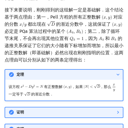
接下来要说明，刚刚得到的这组解一定是基础解．这个结论
基于两点理由：第一，Pell 方程的所有正整数解
对应
(
𝑥
,
𝑦
)
(
x
,
y
)
√
的分数
都出现在
的渐近分数中，这就保证了
𝑥
/
𝑦
𝐷
(
𝑥
,
𝑦
)
x
/
y
D
(
x
,
y
)
必定是 PQa 算法过程中的某个
；第二，除了循环
(
𝐴
,
𝐵
)
(
A
k
,
B
k
)
𝑘
𝑘
节末尾，不会再出现其他位置有
，因为
和
的
𝑄
=
1
𝐴
𝐵
Q
k
=
1
A
k
B
k
𝑘
𝑘
𝑘
递推关系保证了它们的大小随着下标增加而增加，所以最小
的正整数解（即基础解）必然出现在刚刚指明的位置．这两
点理由可以分别从如下的两条定理得出：
定理
√
𝑥
设方程
有正整数解
，如果
，那么
2
2
𝑥
−
𝐷
𝑦
=
𝑁
(
𝑥
,
𝑦
)
|
𝑁
|
<
𝐷
x
2
−
D
y
2
=
N
(
x
,
y
)
|
N
|
<
D
x
y
𝑦
√
一定等于
的渐近分数．
𝐷
D
证明