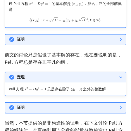
设 Pell 方程
的基本解是
．那么，它的全部解就
2
2
𝑥
−
𝐷
𝑦
=
1
(
𝑥
,
𝑦
)
x
2
−
D
y
2
=
1
(
x
1
,
y
1
)
1
1
是
√
√
{
(
x
,
y
)
:
x
+
y
D
=
±
(
x
1
+
y
1
D
)
k
,
k
∈
Z
}
.
𝑘
{
(
𝑥
,
𝑦
)
:
𝑥
+
𝑦
𝐷
=
±
(
𝑥
+
𝑦
𝐷
)
,
𝑘
∈
𝐙
}
.
1
1
证明
前文的讨论只是假设了基本解的存在．现在要说明的是，
Pell 方程总是存在非平凡的解．
定理
Pell 方程
总是存在除了
之外的整数解．
2
2
𝑥
−
𝐷
𝑦
=
1
(
±
1
,
0
)
x
2
−
D
y
2
=
1
(
±
1
,
0
)
证明
当然，本节提供的是非构造性的证明，在下文讨论 Pell 方
程的解法时，会直接利用连分数的渐近分数构造出 Pell 方