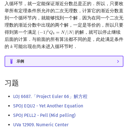
入循环节，就一定能保证渐近分数总是正的．所以，只要枚
举所有定理条件所允许的二次无理数，计算它的渐近分数直
到一个循环节内，就能够找到一个解．因为在同一个二次无
理数的渐近分数中出现的两个解，一定是等价的，所以只要
得到第一个满足
的解，就可以停止继续
𝑘
(
−
1
)
𝑄
=
𝑁
/
|
𝑁
|
(
−
1
)
k
Q
k
=
N
/
|
N
|
𝑘
后面的计算．与前面的所有算法都不同的是，此处满足条件
的
可能出现在尚未进入循环节时．
𝑘
k
示例
习题
LOJ 6687.「Project Euler 66」解方程
SPOJ EQU2 - Yet Another Equation
SPOJ PELL2 - Pell (Mid pelling)
UVa 12909. Numeric Center