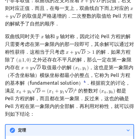
个非零取值：双曲线的左支对应着
的负值，右支
𝑥
+
𝑦
𝐷
x
+
y
D
则对应正值．而且，在每一支上，双曲线自下而上对应的
𝑥
x
+
y
√
的取值是严格递增的．二次整数的取值给 Pell 方程
+
𝑦
𝐷
的解赋予了自然的顺序．
双曲线同时关于
轴和
轴对称，因此讨论 Pell 方程的解
𝑥
𝑦
x
y
只需要考虑在第一象限内的那一段即可，其余解可以通过对
√
称性获得．这相当于只考虑
的解．如果方程
𝑥
+
𝑦
𝐷
>
1
x
+
y
D
>
1
除了
之外还存在不平凡的解，那么一定在第一象限
(
±
1
,
0
)
(
±
1
,
0
)
√
内存在
取值最小的解
，这也是第一象限内
𝑥
+
𝑦
𝐷
(
𝑥
,
𝑦
)
x
+
y
D
(
x
1
,
y
1
)
1
1
（不含坐标轴）横纵坐标都最小的整点，它称为 Pell 方程
4
的基本解（fundamental solution）
．根据前文的讨论，
√
√
满足
的整数对
都是
𝑘
𝑥
+
𝑦
𝐷
=
(
𝑥
+
𝑦
𝐷
)
(
𝑥
,
𝑦
)
x
k
+
y
k
D
=
(
x
1
+
y
1
D
)
k
(
x
k
,
y
k
)
𝑘
𝑘
1
1
𝑘
𝑘
Pell 方程的解，而且都在第一象限．反过来，这也的确是
Pell 方程在第一象限内的全部解．再利用对称性，就可以得
到如下结论：
定理