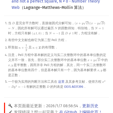
and not a perfect square, N ≠ 0 - Number Theory
Web
（Lagrange–Matthews–Mollin 算法）
√
√
当
是完全平方数时，直接做因式分解可知，
𝐷
(
𝑥
+
𝑦
𝐷
)
(
𝑥
−
𝑦
𝐷
)
D
(
x
+
y
D
)
(
x
−
y
D
)
=
N
，因此所有解可以通过遍历
的因数得知．特别地，当
=
𝑁
𝑁
𝑁
=
1
N
N
=
1
时，方程只有解
；当
且
时，方程没有解．
(
±
1
,
0
)
𝑁
=
−
1
𝐷
≠
1
(
±
1
,
0
)
N
=
−
1
D
≠
1
有些中文文献也称它为第二型 Pell 方程．
1
即形如
且
的有理数．
𝑛
+
𝑛
∈
𝐙
n
+
1
2
n
∈
Z
2
注意，Pell 方程中基本解的定义与实二次整数环中的基本单位数的定
√
义并不一致．首先，部分实二次整数环中的基本单位数
中的
𝑥
+
𝑦
𝐷
x
+
y
D
是半整数，因而并非 Pell 方程的解．其次，同一个实二次整数环
𝑥
,
𝑦
x
,
y
的基本单位数有四个，但是基本解只有一个，因为基本解要求
都
𝑥
,
𝑦
x
,
y
是正数．
一个较为实用的判断方法和工具在
这里
及其参考文献．使得方程
2
𝑥
x
2
−
D
y
2
有解的正整数
的列表是
OEIS A031396
．
2
−
𝐷
𝑦
=
−
1
𝐷
D
本页面最近更新：
2026/1/7 08:56:54
，
更新历史
发现错误？想一起完善？
在 GitHub 上编辑此页！