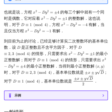
也就是说，方程
的每三个解中就有一个同
2
2
𝑥
−
𝐷
𝑦
=
±
4
x
2
−
D
y
2
=
±
4
时是偶数，它对应着
的整数解．这也说
2
2
𝑥
−
𝐷
𝑦
=
±
1
x
2
−
D
y
2
=
±
1
明，对于
，方程
有解，当
2
2
𝐷
≡
1
(
m
o
d
4
)
𝑥
−
𝐷
𝑦
=
−
4
D
≡
1
(
mod
4
)
x
2
−
D
y
2
=
−
4
且仅当方程
有解．
2
2
𝑥
−
𝐷
𝑦
=
−
1
x
2
−
D
y
2
=
−
1
到目前为止的讨论，已经足够计算实二次整数环的基本单位
数．设
是正整数且不含平方因子．对于
𝐷
𝐷
D
D
≡
2
,
3
(
mod
4
)
的情形，只需要求出
的最小
2
2
≡
2
,
3
(
m
o
d
4
)
𝑥
−
𝐷
𝑦
=
±
1
x
2
−
D
y
2
=
±
1
正整数解；而对于
的情形，只需要求出
2
𝐷
≡
1
(
m
o
d
4
)
𝑥
D
≡
1
(
mod
4
)
x
2
−
D
的最小正整数解．当得到最小正整数解
2
−
𝐷
𝑦
=
±
4
(
𝑥
,
𝑦
)
(
x
,
y
)
√
时，对于
，基本单位数就是
；
𝐷
≡
2
,
3
(
m
o
d
4
)
±
𝑥
±
𝑦
𝐷
D
≡
2
,
3
(
mod
4
)
±
x
±
y
D
√
±
𝑥
±
𝑦
𝐷
对于
，基本单位数就是
．
𝐷
≡
1
(
m
o
d
4
)
D
≡
1
(
mod
4
)
±
x
±
y
D
2
2
示例