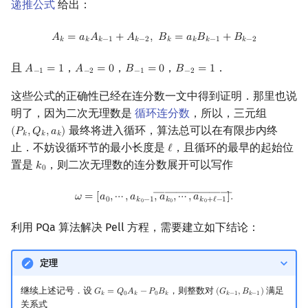
递推公式
给出：
A
k
=
a
k
A
k
−
1
+
A
k
−
2
,
B
k
=
a
k
B
k
−
1
+
B
k
−
2
𝐴
=
𝑎
𝐴
+
𝐴
,
𝐵
=
𝑎
𝐵
+
𝐵
𝑘
𝑘
𝑘
−
1
𝑘
−
2
𝑘
𝑘
𝑘
−
1
𝑘
−
2
且
，
，
，
．
𝐴
=
1
𝐴
=
0
𝐵
=
0
𝐵
=
1
A
−
1
=
1
A
−
2
=
0
B
−
1
=
0
B
−
2
=
1
−
1
−
2
−
1
−
2
这些公式的正确性已经在连分数一文中得到证明．那里也说
明了，因为二次无理数是
循环连分数
，所以，三元组
最终将进入循环，算法总可以在有限步内终
(
𝑃
,
𝑄
,
𝑎
)
(
P
k
,
Q
k
,
a
k
)
𝑘
𝑘
𝑘
止．不妨设循环节的最小长度是
，且循环的最早的起始位
ℓ
ℓ
置是
，则二次无理数的连分数展开可以写作
𝑘
k
0
0
ω
=
[
a
0
,
⋯
,
a
k
0
−
1
,
a
k
0
,
⋯
,
a
k
0
+
ℓ
−
1
―
]
.
―――――――
𝜔
=
[
𝑎
,
⋯
,
𝑎
,
𝑎
,
⋯
,
𝑎
]
.
0
𝑘
−
1
𝑘
𝑘
+
ℓ
−
1
0
0
0
利用 PQa 算法解决 Pell 方程，需要建立如下结论：
定理
继续上述记号．设
，则整数对
满足
𝐺
=
𝑄
𝐴
−
𝑃
𝐵
(
𝐺
,
𝐵
)
G
k
=
Q
0
A
k
−
P
0
B
k
(
G
k
−
1
,
B
k
−
1
)
𝑘
0
𝑘
0
𝑘
𝑘
−
1
𝑘
−
1
关系式