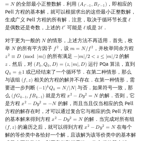
的全部最小正整数解．利用
，即相应的
=
𝑁
(
𝐴
,
𝐵
)
(
A
ℓ
′
−
1
,
B
ℓ
′
−
1
)
′
′
ℓ
−
1
ℓ
−
1
Pell 方程的基本解，就可以根据求出的这些最小正整数解，
生成广义 Pell 方程的所有解．注意，取决于循环节长度
ℓ
ℓ
是偶数还是奇数，上述的
可能是
或是
．
′
ℓ
ℓ
2
ℓ
ℓ
′
ℓ
2
ℓ
对于更为一般的
的情形，上述方法不再适用．首先，枚
𝑁
N
举
的所有平方因子
，设
，并枚举同余方程
2
2
𝑁
𝑓
𝑚
=
𝑁
/
𝑓
N
f
2
m
=
N
/
f
2
的所有满足
的解
2
𝑧
≡
𝐷
(
m
o
d
|
𝑚
|
)
−
|
𝑚
|
/
2
<
𝑧
≤
|
𝑚
|
/
2
z
2
≡
D
(
mod
|
m
|
)
−
|
m
|
/
2
<
z
≤
|
m
|
/
2
．然后，对
运行 PQa 算法，直到
𝑧
(
𝑃
,
𝑄
,
𝐷
)
=
(
𝑧
,
|
𝑚
|
,
𝐷
)
z
(
P
0
,
Q
0
,
D
)
=
(
z
,
|
m
|
,
D
)
0
0
或已经结束了一个循环节．在第二种情形，那么
𝑄
=
±
1
Q
k
=
±
1
𝑘
与该组
相关的方程的解并不存在．在第一种情形，需
(
𝑓
,
𝑧
)
(
f
,
z
)
要进一步判断
与否．如果符号一致，那
𝑘
(
−
1
)
𝑄
=
𝑁
/
|
𝑁
|
(
−
1
)
k
Q
k
=
N
/
|
N
|
𝑘
么
就是方程
的解．否则，它
2
2
(
𝑓
𝐺
,
𝑓
𝐵
)
𝑥
−
𝐷
𝑦
=
𝑁
(
f
G
k
−
1
,
f
B
k
−
1
)
x
2
−
D
y
2
=
N
𝑘
−
1
𝑘
−
1
是方程
的解，而且当且仅当相应的负 Pell
2
2
𝑥
−
𝐷
𝑦
=
−
𝑁
x
2
−
D
y
2
=
−
N
方程的解存在时，才可以通过复合它与相应的负 Pell 方程
的基本解来得到方程
的解．当完成对所有组
2
2
𝑥
−
𝐷
𝑦
=
𝑁
x
2
−
D
y
2
=
N
的遍历之后，就可以得到方程
在每个
2
2
(
𝑓
,
𝑧
)
𝑥
−
𝐷
𝑦
=
𝑁
(
f
,
z
)
x
2
−
D
y
2
=
N
解的等价类中各恰好一个解，且该解为该等价类中的基本解