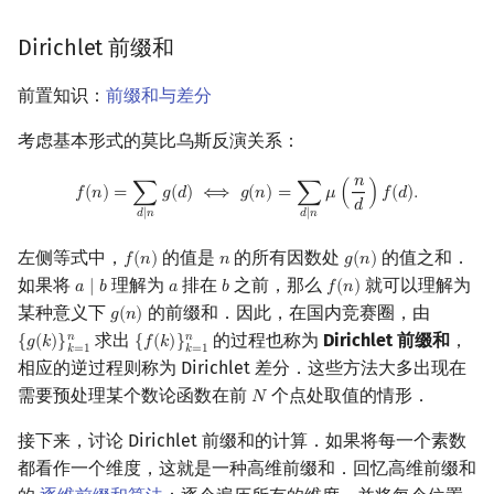
Dirichlet 前缀和
前置知识：
前缀和与差分
考虑基本形式的莫比乌斯反演关系：
𝑛
f
(
n
)
=
∑
d
∣
n
g
(
d
)
⟺
g
(
n
)
=
∑
d
∣
n
μ
(
n
d
)
f
(
d
)
.
𝑓
(
𝑛
)
=
∑
𝑔
(
𝑑
)
⟺
𝑔
(
𝑛
)
=
∑
𝜇
(
)
𝑓
(
𝑑
)
.
𝑑
𝑑
∣
𝑛
𝑑
∣
𝑛
左侧等式中，
的值是
的所有因数处
的值之和．
𝑓
(
𝑛
)
𝑛
𝑔
(
𝑛
)
f
(
n
)
n
g
(
n
)
如果将
理解为
排在
之前，那么
就可以理解为
𝑎
∣
𝑏
𝑎
𝑏
𝑓
(
𝑛
)
a
∣
b
a
b
f
(
n
)
某种意义下
的前缀和．因此，在国内竞赛圈，由
𝑔
(
𝑛
)
g
(
n
)
求出
的过程也称为
Dirichlet 前缀和
，
𝑛
𝑛
{
𝑔
(
𝑘
)
}
{
𝑓
(
𝑘
)
}
{
g
(
k
)
}
k
=
1
n
{
f
(
k
)
}
k
=
1
n
𝑘
=
1
𝑘
=
1
相应的逆过程则称为 Dirichlet 差分．这些方法大多出现在
需要预处理某个数论函数在前
个点处取值的情形．
𝑁
N
接下来，讨论 Dirichlet 前缀和的计算．如果将每一个素数
都看作一个维度，这就是一种高维前缀和．回忆高维前缀和