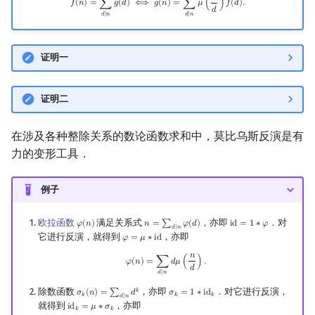
𝑓
(
𝑛
)
=
∑
𝑔
(
𝑑
)
⟺
𝑔
(
𝑛
)
=
∑
𝜇
(
)
𝑓
(
𝑑
)
.
𝑑
𝑑
∣
𝑛
𝑑
∣
𝑛
证明一
证明二
在涉及各种整除关系的数论函数求和中，莫比乌斯反演是有
力的变形工具．
例子
欧拉函数
满足关系式
，亦即
．对
𝜑
(
𝑛
)
𝑛
=
∑
𝜑
(
𝑑
)
i
d
=
1
∗
𝜑
φ
(
n
)
n
=
∑
d
∣
n
φ
(
d
)
id
=
1
∗
φ
𝑑
∣
𝑛
它进行反演，就得到
，亦即
𝜑
=
𝜇
∗
i
d
φ
=
μ
∗
id
𝑛
φ
(
n
)
=
∑
d
∣
n
d
μ
(
n
d
)
.
𝜑
(
𝑛
)
=
∑
𝑑
𝜇
(
)
.
𝑑
𝑑
∣
𝑛
除数函数
，亦即
．对它进行反演，
𝑘
𝜎
(
𝑛
)
=
∑
𝑑
𝜎
=
1
∗
i
d
σ
k
(
n
)
=
∑
d
∣
n
d
k
σ
k
=
1
∗
id
k
𝑘
𝑘
𝑘
𝑑
∣
𝑛
就得到
，亦即
i
d
=
𝜇
∗
𝜎
id
k
=
μ
∗
σ
k
𝑘
𝑘