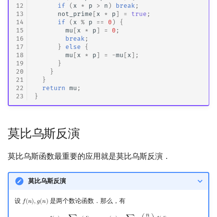
12
if
(
x
*
p
>
n
)
break
;
13
not_prime
[
x
*
p
]
=
true
;
14
if
(
x
%
p
==
0
)
{
15
mu
[
x
*
p
]
=
0
;
16
break
;
17
}
else
{
18
mu
[
x
*
p
]
=
-
mu
[
x
];
19
}
20
}
21
}
22
return
mu
;
23
}
莫比乌斯反演
莫比乌斯函数最重要的应用就是莫比乌斯反演．
莫比乌斯反演
设
是两个数论函数．那么，有
𝑓
(
𝑛
)
,
𝑔
(
𝑛
)
f
(
n
)
,
g
(
n
)
𝑛
f
(
n
)
=
∑
d
∣
n
g
(
d
)
⟺
g
(
n
)
=
∑
d
∣
n
μ
(
n
d
)
f
(
d
)
.