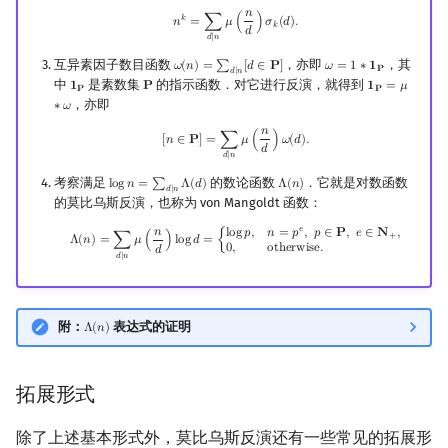
𝑛
n
k
=
∑
d
∣
n
μ
(
n
d
)
σ
k
(
d
)
.
𝑘
𝑛
=
∑
𝜇
(
)
𝜎
(
𝑑
)
.
𝑘
𝑑
𝑑
∣
𝑛
互异素因子数目函数
，亦即
，其
𝜔
(
𝑛
)
=
∑
[
𝑑
∈
𝐏
]
𝜔
=
1
∗
𝟏
ω
(
n
)
=
∑
d
∣
n
[
d
∈
P
]
ω
=
1
∗
1
P
𝐏
𝑑
∣
𝑛
中
是素数集
的指示函数．对它进行反演，就得到
𝟏
𝐏
𝟏
=
𝜇
1
P
P
1
P
=
μ
∗
ω
𝐏
𝐏
，亦即
∗
𝜔
𝑛
[
n
∈
P
]
=
∑
d
∣
n
μ
(
n
d
)
ω
(
d
)
.
[
𝑛
∈
𝐏
]
=
∑
𝜇
(
)
𝜔
(
𝑑
)
.
𝑑
𝑑
∣
𝑛
考察满足
的数论函数
．它就是对数函数
l
o
g
𝑛
=
∑
Λ
(
𝑑
)
Λ
(
𝑛
)
log
n
=
∑
d
∣
n
Λ
(
d
)
Λ
(
n
)
𝑑
∣
𝑛
的莫比乌斯反演，也称为 von Mangoldt 函数：
𝑒
𝑛
Λ
(
n
)
=
∑
d
∣
n
μ
(
n
d
)
log
d
=
{
log
p
,
n
=
p
e
,
p
∈
P
,
e
∈
N
+
,
0
,
otherwise
.
l
o
g
𝑝
,
𝑛
=
𝑝
,
𝑝
∈
𝐏
,
𝑒
∈
𝐍
,
+
Λ
(
𝑛
)
=
∑
𝜇
(
)
l
o
g
𝑑
=
{
0
,
o
t
h
e
r
w
i
s
e
.
𝑑
𝑑
∣
𝑛
附：
表达式的证明
Λ
(
𝑛
)
Λ
(
n
)
拓展形式
除了上述基本形式外，莫比乌斯反演还有一些常见的拓展形