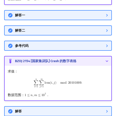
解答一
解答二
参考代码
BZOJ 2154 [国家集训队] Crash 的数字表格
求值：
𝑛
𝑚
∑
i
=
1
n
∑
j
=
1
m
lcm
(
i
,
j
)
mod
20101009.
∑
∑
l
c
m
(
𝑖
,
𝑗
)
m
o
d
2
0
1
0
1
0
0
9
.
𝑖
=
1
𝑗
=
1
7
数据范围：
．
1
≤
𝑛
,
𝑚
≤
1
0
1
≤
n
,
m
≤
10
7
解答