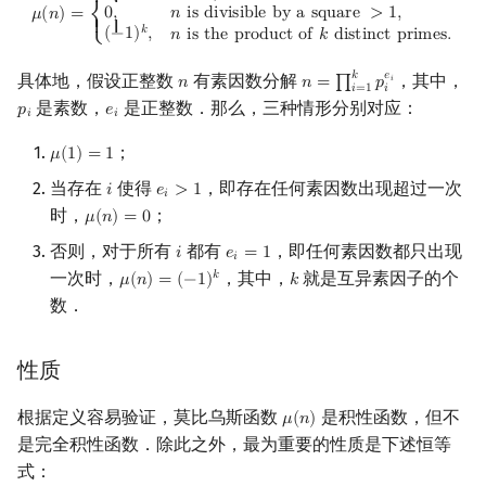
{ {
0
,
𝑛
i
s
d
i
v
i
s
i
b
l
e
b
y
a
s
q
u
a
r
e
>
1
,
𝜇
(
𝑛
)
=
⎨
{ {
镜像站列表
Special Judge
Java 速成
前缀和 & 差分
IDA*
状压 DP
Boyer–Moore 算法
习题
多项式多点求值|快速插值
贝尔数
线性基
块状数据结构
拓扑排序
扫描线
有限状态自动机
Dev-C++
文件操作
Lambda 表达式
归并排序
AVL 树
虚树
𝑘
(
−
1
)
,
𝑛
i
s
t
h
e
p
r
o
d
u
c
t
o
f
𝑘
d
i
s
t
i
n
c
t
p
r
i
m
e
s
.
⎩
𝑘
𝑒
具体地，假设正整数
有素因数分解
，其中，
𝑛
𝑛
=
∏
𝑝
𝑖
n
n
=
∏
i
=
1
k
p
i
e
i
致谢
Testlib
Java 进阶
二分
回溯法
数位 DP
Z 函数（扩展 KMP）
参考文献
多项式初等函数
伯努利数
线性映射
单调栈
最短路问题
旋转卡壳
计算理论基础
CLion
pb_ds
堆排序
红黑树
树分治
𝑖
=
1
𝑖
是素数，
是正整数．那么，三种情形分别对应：
𝑝
𝑒
p
i
e
i
𝑖
𝑖
Polygon
倍增
Dancing Links
插头 DP
AC 自动机
常系数齐次线性递推
Entringer Number
特征多项式
单调队列
生成树问题
半平面交
字节顺序
Geany
编译优化
桶排序
左偏红黑树
动态树分治
；
𝜇
(
1
)
=
1
μ
(
1
)
=
1
当存在
使得
，即存在任何素因数出现超过一次
𝑖
𝑒
>
1
i
e
i
>
1
OJ 工具
构造
Alpha–Beta 剪枝
计数 DP
后缀数组 (SA)
多项式平移|连续点值平移
Eulerian Number
对角化
ST 表
斯坦纳树
平面最近点对
约瑟夫问题
Xcode
希尔排序
AA 树
AHU 算法
𝑖
时，
；
𝜇
(
𝑛
)
=
0
μ
(
n
)
=
0
LaTeX 入门
优化
动态 DP
后缀自动机 (SAM)
符号化方法
分拆数
Jordan标准型
树状数组
拆点
随机增量法
表达式求值
GUIDE
锦标赛排序
树哈希
否则，对于所有
都有
，即任何素因数都只出现
𝑖
𝑒
=
1
i
e
i
=
1
𝑖
一次时，
，其中，
就是互异素因子的个
𝑘
𝜇
(
𝑛
)
=
(
−
1
)
𝑘
μ
(
n
)
=
(
−
1
)
k
k
Git
概率 DP
后缀平衡树
Lagrange 反演
范德蒙德卷积
线段树
连通性相关
反演变换
在一台机器上规划任务
Sublime Text
Tim 排序
树上随机游走
数．
DP 套 DP
广义后缀自动机
形式幂级数复合|复合逆
Pólya 计数
划分树
环计数问题
计算几何杂项
主元素问题
CP Editor
排序相关 STL
性质
DP 优化
后缀树
普通生成函数
图论计数
二叉搜索树 & 平衡树
最小环
Garsia–Wachs 算法
Code::Blocks
排序应用
根据定义容易验证，莫比乌斯函数
是积性函数，但不
𝜇
(
𝑛
)
μ
(
n
)
是完全积性函数．除此之外，最为重要的性质是下述恒等
其它 DP 方法
Manacher
指数生成函数
跳表
2-SAT
15-puzzle
式：