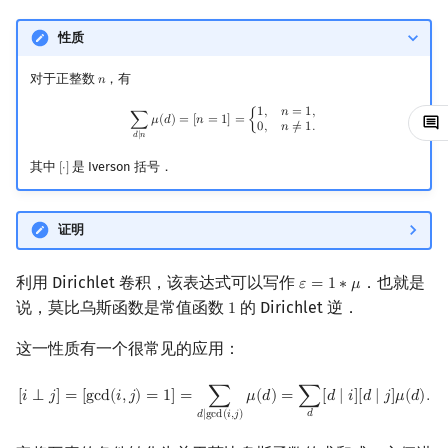
回文树
可持久化数据结构
欧拉图
Kahan 求和
性质
序列自动机
树套树
哈密顿图
珂朵莉树/颜色段均摊
对于正整数
，有
𝑛
n
∑
d
∣
n
μ
(
d
)
=
[
n
=
1
]
=
{
1
,
n
=
1
,
0
,
n
≠
1.
1
,
𝑛
=
1
,
最小表示法
K-D Tree
二分图
空间优化简介
∑
𝜇
(
𝑑
)
=
[
𝑛
=
1
]
=
{
0
,
𝑛
≠
1
.
𝑑
∣
𝑛
其中
是 Iverson 括号．
Lyndon 分解
动态树
平面图
[
⋅
]
[
⋅
]
Main–Lorentz 算法
析合树
弦图
证明
PQ 树
图的着色
利用 Dirichlet 卷积，该表达式可以写作
．也就是
𝜀
=
1
∗
𝜇
ε
=
1
∗
μ
说，莫比乌斯函数是常值函数
的 Dirichlet 逆．
1
1
手指树
网络流
这一性质有一个很常见的应用：
霍夫曼树
图的匹配
[
i
⟂
j
]
=
[
gcd
(
i
,
j
)
=
1
]
=
∑
d
∣
gcd
(
i
,
j
)
μ
(
d
)
=
∑
d
[
d
∣
i
]
[
d
∣
j
]
μ
(
d
)
.
[
𝑖
⟂
𝑗
]
=
[
g
c
d
(
𝑖
,
𝑗
)
=
1
]
=
∑
𝜇
(
𝑑
)
=
∑
[
𝑑
∣
𝑖
]
[
𝑑
∣
𝑗
]
𝜇
(
𝑑
)
.
Prüfer 序列
𝑑
𝑑
∣
g
c
d
(
𝑖
,
𝑗
)