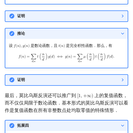
证明
推论
设
是数论函数，且
是完全积性函数．那么，有
𝑓
(
𝑛
)
,
𝑔
(
𝑛
)
𝑡
(
𝑛
)
f
(
n
)
,
g
(
n
)
t
(
n
)
𝑛
𝑛
𝑛
f
(
n
)
=
∑
d
∣
n
t
(
n
d
)
g
(
d
)
⟺
g
(
n
)
=
∑
d
∣
n
μ
(
n
d
)
t
(
n
d
)
f
(
d
)
.
𝑓
(
𝑛
)
=
∑
𝑡
(
)
𝑔
(
𝑑
)
⟺
𝑔
(
𝑛
)
=
∑
𝜇
(
)
𝑡
(
)
𝑓
(
𝑑
)
.
𝑑
𝑑
𝑑
𝑑
∣
𝑛
𝑑
∣
𝑛
证明
最后，莫比乌斯反演还可以推广到
上的复值函数，
[
1
,
+
∞
)
[
1
,
+
∞
)
而不仅仅局限于数论函数．基本形式的莫比乌斯反演可以看
作是复值函数在所有非整数点处均取零值的特殊情形．
拓展四