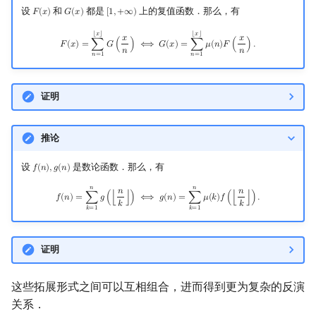
设
和
都是
上的复值函数．那么，有
𝐹
(
𝑥
)
𝐺
(
𝑥
)
[
1
,
+
∞
)
F
(
x
)
G
(
x
)
[
1
,
+
∞
)
F
(
x
)
=
∑
n
=
1
⌊
x
⌋
G
(
x
n
)
⟺
G
(
x
)
=
∑
n
=
1
⌊
x
⌋
μ
(
n
)
F
(
x
n
)
.
⌊
𝑥
⌋
⌊
𝑥
⌋
𝑥
𝑥
𝐹
(
𝑥
)
=
∑
𝐺
(
)
⟺
𝐺
(
𝑥
)
=
∑
𝜇
(
𝑛
)
𝐹
(
)
.
𝑛
𝑛
𝑛
=
1
𝑛
=
1
证明
推论
设
是数论函数．那么，有
𝑓
(
𝑛
)
,
𝑔
(
𝑛
)
f
(
n
)
,
g
(
n
)
𝑛
𝑛
f
(
n
)
=
∑
k
=
1
n
g
(
⌊
n
k
⌋
)
⟺
g
(
n
)
=
∑
k
=
1
n
μ
(
k
)
f
(
⌊
n
k
⌋
)
.
𝑛
𝑛
𝑓
(
𝑛
)
=
∑
𝑔
(
⌊
⌋
)
⟺
𝑔
(
𝑛
)
=
∑
𝜇
(
𝑘
)
𝑓
(
⌊
⌋
)
.
𝑘
𝑘
𝑘
=
1
𝑘
=
1
证明
这些拓展形式之间可以互相组合，进而得到更为复杂的反演
关系．