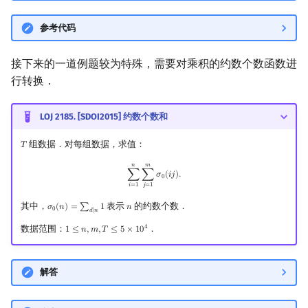
参考代码
接下来的一道例题较为特殊，需要对乘积的约数个数函数进
行转换．
LOJ 2185. [SDOI2015] 约数个数和
组数据．对每组数据，求值：
𝑇
T
𝑛
𝑚
∑
i
=
1
n
∑
j
=
1
m
σ
0
(
i
j
)
.
∑
∑
𝜎
(
𝑖
𝑗
)
.
0
𝑖
=
1
𝑗
=
1
其中，
表示
的约数个数．
𝜎
(
𝑛
)
=
∑
1
𝑛
σ
0
(
n
)
=
∑
d
∣
n
1
n
0
𝑑
∣
𝑛
4
数据范围：
．
1
≤
𝑛
,
𝑚
,
𝑇
≤
5
×
1
0
1
≤
n
,
m
,
T
≤
5
×
10
4
解答