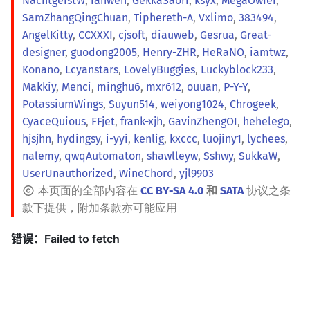
NachtgeistW
,
ranwen
,
GekkaSaori
,
ksyx
,
MegaOwIer
,
SamZhangQingChuan
,
Tiphereth-A
,
Vxlimo
,
383494
,
AngelKitty
,
CCXXXI
,
cjsoft
,
diauweb
,
Gesrua
,
Great-
designer
,
guodong2005
,
Henry-ZHR
,
HeRaNO
,
iamtwz
,
Konano
,
Lcyanstars
,
LovelyBuggies
,
Luckyblock233
,
Makkiy
,
Menci
,
minghu6
,
mxr612
,
ouuan
,
P-Y-Y
,
PotassiumWings
,
Suyun514
,
weiyong1024
,
Chrogeek
,
CyaceQuious
,
FFjet
,
frank-xjh
,
GavinZhengOI
,
hehelego
,
hjsjhn
,
hydingsy
,
i-yyi
,
kenlig
,
kxccc
,
luojiny1
,
lychees
,
nalemy
,
qwqAutomaton
,
shawlleyw
,
Sshwy
,
SukkaW
,
UserUnauthorized
,
WineChord
,
yjl9903
本页面的全部内容在
CC BY-SA 4.0
和
SATA
协议之条
款下提供，附加条款亦可能应用