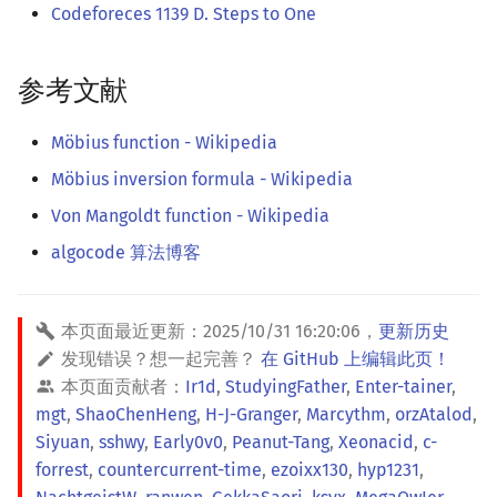
Codeforeces 1139 D. Steps to One
参考文献
Möbius function - Wikipedia
Möbius inversion formula - Wikipedia
Von Mangoldt function - Wikipedia
algocode 算法博客
本页面最近更新：
2025/10/31 16:20:06
，
更新历史
发现错误？想一起完善？
在 GitHub 上编辑此页！
本页面贡献者：
Ir1d
,
StudyingFather
,
Enter-tainer
,
mgt
,
ShaoChenHeng
,
H-J-Granger
,
Marcythm
,
orzAtalod
,
Siyuan
,
sshwy
,
Early0v0
,
Peanut-Tang
,
Xeonacid
,
c-
forrest
,
countercurrent-time
,
ezoixx130
,
hyp1231
,