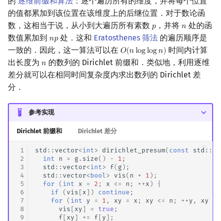
的
逐维前缀和算法
：逐个遍历所有的维度，并将每个位置
的值都累加到该位置在该维度上的后继位置．对于数论函
数，这相当于说，从小到大遍历所有素数
，并将
处的函
𝑝
𝑛
p
n
数值累加到
处．这和
Eratosthenes 筛法
的遍历顺序是
𝑛
𝑝
n
p
一致的．因此，这一算法可以在
时间内计算
𝑂
(
𝑛
l
o
g
l
o
g
𝑛
)
O
(
n
log
log
n
)
出长度为
的数列的 Dirichlet 前缀和．类似地，利用逐维
𝑛
n
差分就可以在相同时间复杂度内求出数列的 Dirichlet 差
分．
参考实现
Dirichlet 前缀和
Dirichlet 差分
 1
std
::
vector
<
int
>
dirichlet_presum
(
const
std
::
ve
 2
int
n
=
g
.
size
()
-
1
;
 3
std
::
vector
<
int
>
f
(
g
);
 4
std
::
vector
<
bool
>
vis
(
n
+
1
);
 5
for
(
int
x
=
2
;
x
<=
n
;
++
x
)
{
 6
if
(
vis
[
x
])
continue
;
 7
for
(
int
y
=
1
,
xy
=
x
;
xy
<=
n
;
++
y
,
xy
+=
 8
vis
[
xy
]
=
true
;
 9
f
[
xy
]
+=
f
[
y
];