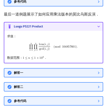
参考代码
最后一道例题展示了如何应用乘法版本的莫比乌斯反演．
Luogu P5221 Product
求值：
𝑛
𝑛
∏
i
=
1
n
∏
j
=
1
n
lcm
(
i
,
j
)
gcd
(
i
,
j
)
(
mod
104857601
)
.
l
c
m
(
𝑖
,
𝑗
)
∏
∏
(
m
o
d
1
0
4
8
5
7
6
0
1
)
.
g
c
d
(
𝑖
,
𝑗
)
𝑖
=
1
𝑗
=
1
6
数据范围：
．
1
≤
𝑛
≤
1
×
1
0
1
≤
n
≤
1
×
10
6
解答一
解答二
参考代码