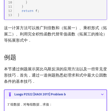
10
}
11
}
12
return
f
;
13
}
这一计算方法可以推广到倍数和（拓展一）、乘积形式（拓
展二）、利用完全积性函数代替常值函数（拓展三的推论）
等拓展形式中．
例题
本节通过例题展示莫比乌斯反演的应用方法以及一些常见变
形技巧．首先，通过一道例题熟悉处理求和式中最大公因数
条件的基本技巧．
Luogu P2522 [HAOI 2011] Problem b
组数据．对每组数据，求值：
𝑇
T