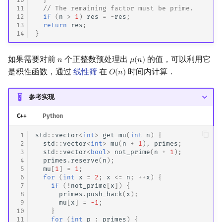
11
// The remaining factor must be prime.
12
if
(
n
>
1
)
res
=
-
res
;
13
return
res
;
14
}
如果需要对前
个正整数预处理出
的值，可以利用它
𝑛
𝜇
(
𝑛
)
n
μ
(
n
)
是积性函数，通过
线性筛
在
时间内计算．
𝑂
(
𝑛
)
O
(
n
)
参考实现
C++
Python
 1
std
::
vector
<
int
>
get_mu
(
int
n
)
{
 2
std
::
vector
<
int
>
mu
(
n
+
1
),
primes
;
 3
std
::
vector
<
bool
>
not_prime
(
n
+
1
);
 4
primes
.
reserve
(
n
);
 5
mu
[
1
]
=
1
;
 6
for
(
int
x
=
2
;
x
<=
n
;
++
x
)
{
 7
if
(
!
not_prime
[
x
])
{
 8
primes
.
push_back
(
x
);
 9
mu
[
x
]
=
-1
;
10
}
11
for
(
int
p
:
primes
)
{