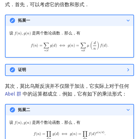
式．首先，可以考虑它的倍数和形式．
拓展一
设
是两个数论函数．那么，有
𝑓
(
𝑛
)
,
𝑔
(
𝑛
)
f
(
n
)
,
g
(
n
)
𝑑
f
(
n
)
=
∑
n
∣
d
g
(
d
)
⟺
g
(
n
)
=
∑
n
∣
d
μ
(
d
n
)
f
(
d
)
.
𝑓
(
𝑛
)
=
∑
𝑔
(
𝑑
)
⟺
𝑔
(
𝑛
)
=
∑
𝜇
(
)
𝑓
(
𝑑
)
.
𝑛
𝑛
∣
𝑑
𝑛
∣
𝑑
证明
其次，莫比乌斯反演并不仅限于加法，它实际上对于任何
Abel 群
中的运算都成立．例如，它有如下的乘法形式：
拓展二
设
是两个数论函数．那么，有
𝑓
(
𝑛
)
,
𝑔
(
𝑛
)
f
(
n
)
,
g
(
n
)
f
(
n
)
=
∏
d
∣
n
g
(
d
)
⟺
g
(
n
)
=
∏
d
∣
n
f
(
d
)
μ
(
n
/
d
)
.
𝜇
(
𝑛
/
𝑑
)
𝑓
(
𝑛
)
=
∏
𝑔
(
𝑑
)
⟺
𝑔
(
𝑛
)
=
∏
𝑓
(
𝑑
)
.