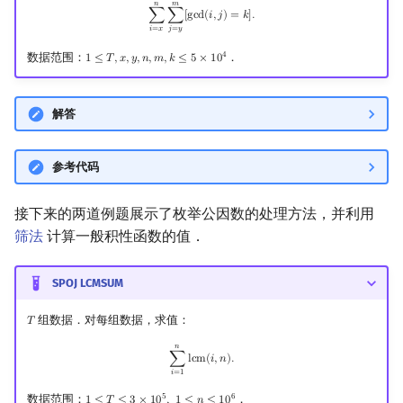
𝑛
𝑚
∑
i
=
x
n
∑
j
=
y
m
[
gcd
(
i
,
j
)
=
k
]
.
∑
∑
[
g
c
d
(
𝑖
,
𝑗
)
=
𝑘
]
.
𝑖
=
𝑥
𝑗
=
𝑦
4
数据范围：
．
1
≤
𝑇
,
𝑥
,
𝑦
,
𝑛
,
𝑚
,
𝑘
≤
5
×
1
0
1
≤
T
,
x
,
y
,
n
,
m
,
k
≤
5
×
10
4
解答
参考代码
接下来的两道例题展示了枚举公因数的处理方法，并利用
筛法
计算一般积性函数的值．
SPOJ LCMSUM
组数据．对每组数据，求值：
𝑇
T
𝑛
∑
i
=
1
n
lcm
(
i
,
n
)
.
∑
l
c
m
(
𝑖
,
𝑛
)
.
𝑖
=
1
5
6
数据范围：
．
1
≤
𝑇
≤
3
×
1
0
,
1
≤
𝑛
≤
1
0
1
≤
T
≤
3
×
10
5
,
1
≤
n
≤
10
6