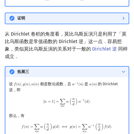
𝑑
∣
𝑛
𝑑
∣
𝑛
证明
从 Dirichlet 卷积的角度看，莫比乌斯反演只是利用了「莫
比乌斯函数是常值函数的 Dirichlet 逆」这一点．容易想
象，类似莫比乌斯反演的关系对于一般的
Dirichlet 逆
同样
成立．
拓展三
设
都是数论函数，且
是
的 Dirichlet
−
1
𝑓
(
𝑛
)
,
𝑔
(
𝑛
)
,
𝛼
(
𝑛
)
𝛼
(
𝑛
)
𝛼
(
𝑛
)
f
(
n
)
,
g
(
n
)
,
α
(
n
)
α
−
1
(
n
)
α
(
n
)
逆，即
𝑛
[
n
=
1
]
=
∑
d
∣
n
α
(
n
d
)
α
−
1
(
d
)
.
−
1
[
𝑛
=
1
]
=
∑
𝛼
(
)
𝛼
(
𝑑
)
.
𝑑
𝑑
∣
𝑛
那么，有
𝑛
𝑛
f
(
n
)
=
∑
d
∣
n
α
(
n
d
)
g
(
d
)
⟺
g
(
n
)
=
∑
d
∣
n
α
−
1
(
n
d
)
f
(
d
)
.
−
1
𝑓
(
𝑛
)
=
∑
𝛼
(
)
𝑔
(
𝑑
)
⟺
𝑔
(
𝑛
)
=
∑
𝛼
(
)
𝑓
(
𝑑
)
.
𝑑
𝑑
𝑑
∣
𝑛
𝑑
∣
𝑛