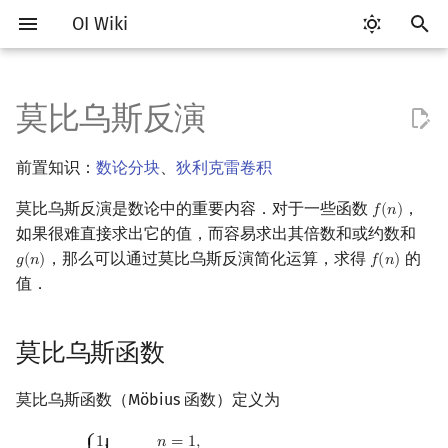
OI Wiki
正
在
莫比乌斯反演
Getting Started
比赛相关简介
工具软件简介
语言基础简介
算法基础简介
搜索部分简介
动态规划部分简介
字符串部分简介
数字系统简介
莫比乌斯函数
多项式与生成函数简介
排列组合
线性代数简介
线性规划基础
基本概念
基本概念
博弈论简介
插值
数据结构部分简介
图论部分简介
计算几何部分简介
杂项简介
RMQ
OI 赛事与赛制
题型概述
读入、输出优化
Vim
评测工具简介
Testlib 简介
Hello, World!
C++ 标准库简介
类
复杂度简介
排序简介
DP 优化简介
后缀数组简介
并查集
堆简介
分块思想
线段树基础
二叉搜索树 & 平衡树
可持久化数据结构简介
线段树套线段树
Link Cut Tree
树基础
最短路
最小生成树
强连通分量
网络流简介
图匹配
离线算法简介
随机函数
初
前置知识：
数论分块
、
狄利克雷卷积
始
关于本项目
赛事
代码编辑工具
C++ 基础
复杂度
DFS（搜索）
动态规划基础
字符串基础
进位制
代数基本定理
抽屉原理
向量
单纯形法
群论
条件概率与独立性
公平组合游戏
数值积分
栈
图论相关概念
二维计算几何基础
离散化
并查集应用
性质
ICPC/CCPC 赛事与赛制
交互题
分段打表
Emacs
Arbiter
通用
C++ 语法基础
STL 容器
命名空间
均摊复杂度
选择排序
单调队列/单调栈优化
最优原地后缀排序算法
并查集复杂度
二叉堆
块状数组
线段树合并 & 分裂
Treap
可持久化线段树
平衡树套线段树
全局平衡二叉树
树的直径
差分约束
最小树形图
双连通分量
最大流
二分图最大匹配
CDQ 分治
随机化技巧
莫比乌斯反演是数论中的重要内容．对于一些函数
，
化
𝑓
(
𝑛
)
f
(
n
)
如何参与
题型
评测工具
C++ 标准库
枚举
BFS（搜索）
记忆化搜索
标准库
平衡三进制
快速傅里叶变换
容斥原理
内积和外积
环论
随机变量
零和游戏
高斯消元
队列
图的存储
三维计算几何基础
双指针
括号序列
如果很难直接求出它的值，而容易求出其倍数和或约数和
求法
常见错误
VS Code
Cena
Generator
变量
STL 算法
值类别
冒泡排序
斜率优化
配对堆
块状链表
李超线段树
Splay 树
可持久化块状数组
线段树套平衡树
Euler Tour Tree
树的中心
k 短路
最小直径生成树
割点和桥
最小割
二分图最大权匹配
整体二分
爬山算法
搜
，那么可以通过莫比乌斯反演简化运算，求得
的
𝑔
(
𝑛
)
𝑓
(
𝑛
)
g
(
n
)
f
(
n
)
OI Wiki 不是什么
学习路线
命令行
C++ 进阶
模拟
双向搜索
背包 DP
字符串匹配
格雷码
莫比乌斯反演
快速数论变换
斐波那契数列
矩阵
域论
随机变量的数字特征
非公平组合游戏
牛顿迭代法
链表
DFS（图论）
距离
离线算法
线段树与离线询问
常见技巧
Atom
CCR Plus
Validator
运算
bitset
重载运算符
插入排序
四边形不等式优化
左偏树
树分块
猫树
WBLT
可持久化平衡树
树状数组套权值线段树
Top Tree
树的重心
同余最短路
圆方树
费用流
一般图最大匹配
莫队算法
模拟退火
索
值．
引
格式手册
学习资源
命令行编译与调试
C++ 与其他常用语言的区别
递归 & 分治
启发式搜索
区间 DP
字符串哈希
快速沃尔什变换
错位排列
初等变换
Schreier–Sims 算法
概率不等式
哈希表
BFS（图论）
Pick 定理
分数规划
拓展形式
Eclipse
Lemon
Interactor
流程控制语句
string
引用
计数排序
Slope Trick 优化
Sqrt Tree
区间最值操作 & 区间历史
替罪羊树
可持久化字典树
分块套树状数组
最近公共祖先
点/边连通度
上下界网络流
一般图最大权匹配
莫比乌斯函数
擎
值
数学符号表
技巧
编译器
Pascal 转 C++ 急救
贪心
A*
DAG 上的 DP
字典树 (Trie)
Chirp Z 变换
卡特兰数
行列式
并查集
树上问题
三角剖分
随机化
Dirichlet 前缀和
Notepad++
Checker
高级数据类型
pair
常量
基数排序
WQS 二分
笛卡尔树
可持久化可并堆
树链剖分
Stoer–Wagner 算法
稳定匹配
莫比乌斯函数（Möbius 函数）定义为
Kinetic Tournament Tree
F.A.Q.
出题
WSL (Windows 10)
Python 速成
排序
迭代加深搜索
树形 DP
前缀函数与 KMP 算法
例题
多项式牛顿迭代
斯特林数
线性空间
堆
有向无环图
凸包
悬线法
Kate
函数
新版 C++ 特性
快速排序
状态设计优化
Size Balanced Tree
树上启发式合并
μ
(
n
)
=
{
1
,
n
=
1
,
0
,
n
is divisible by a square
>
1
,
(
−
1
)
k
,
n
is the prod
⎧
1
,
𝑛
=
1
,