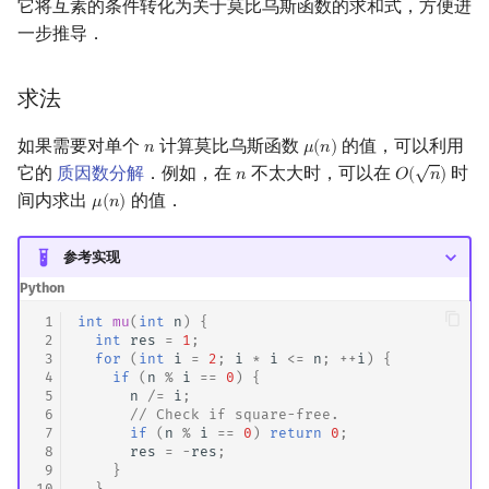
它将互素的条件转化为关于莫比乌斯函数的求和式，方便进
矩阵树定理
一步推导．
LGV 引理
求法
最大团搜索算法
如果需要对单个
计算莫比乌斯函数
的值，可以利用
𝑛
𝜇
(
𝑛
)
n
μ
(
n
)
√
它的
质因数分解
．例如，在
不太大时，可以在
时
𝑛
𝑂
(
𝑛
)
n
O
(
n
)
支配树
间内求出
的值．
𝜇
(
𝑛
)
μ
(
n
)
图上随机游走
参考实现
Python
 1
int
mu
(
int
n
)
{
 2
int
res
=
1
;
 3
for
(
int
i
=
2
;
i
*
i
<=
n
;
++
i
)
{
 4
if
(
n
%
i
==
0
)
{
 5
n
/=
i
;
 6
// Check if square-free.
 7
if
(
n
%
i
==
0
)
return
0
;
 8
res
=
-
res
;
 9
}
10
}