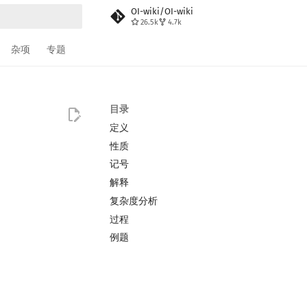
OI-wiki/OI-wiki
26.5k
4.7k
搜索
杂项
专题
目录
定义
性质
记号
解释
复杂度分析
过程
例题