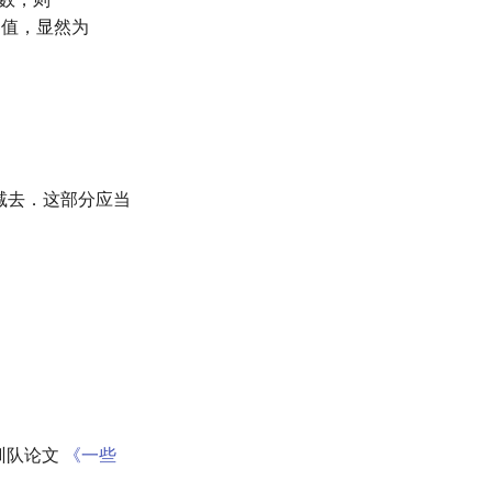
值，显然为
减去．这部分应当
训队论文
《一些