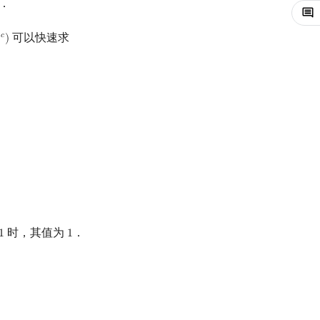
．
可以快速求
𝑐

)
c
)
时，其值为
．
1
1
1