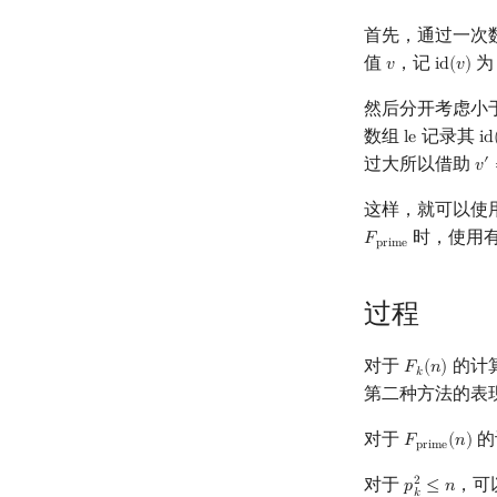
首先，通过一次
值
，记
𝑣
i
d
(
𝑣
)
v
id
(
v
)
然后分开考虑小
数组
记录其
l
e
i
d
le
id
过大所以借助
′
𝑣
v
′
=
这样，就可以使
时，使用
𝐹
F
prime
p
r
i
m
e
过程
对于
的计
𝐹
(
𝑛
)
F
k
(
n
)
𝑘
第二种方法的表
对于
的
𝐹
(
𝑛
)
F
prime
(
n
)
p
r
i
m
e
对于
，可
2
𝑝
≤
𝑛
p
k
2
≤
n
𝑘