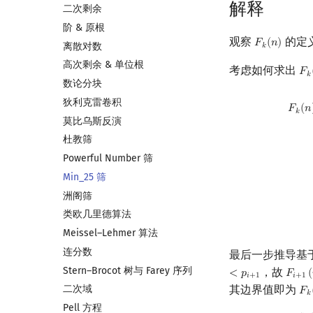
解释
二次剩余
阶 & 原根
观察
的定
𝐹
(
𝑛
)
F
k
(
n
)
离散对数
𝑘
高次剩余 & 单位根
考虑如何求出
𝐹
F
k
𝑘
数论分块
F
k
(
n
)
=
∑
i
=
2
n
[
p
k
≤
l
狄利克雷卷积
𝐹
(
𝑛
𝑘
莫比乌斯反演
杜教筛
Powerful Number 筛
Min_25 筛
洲阁筛
类欧几里德算法
Meissel–Lehmer 算法
连分数
最后一步推导基
Stern–Brocot 树与 Farey 序列
，故
<
𝑝
𝐹
(
F
i
+
1
(
𝑖
+
1
𝑖
+
1
其边界值即为
二次域
𝐹
F
k
𝑘
Pell 方程