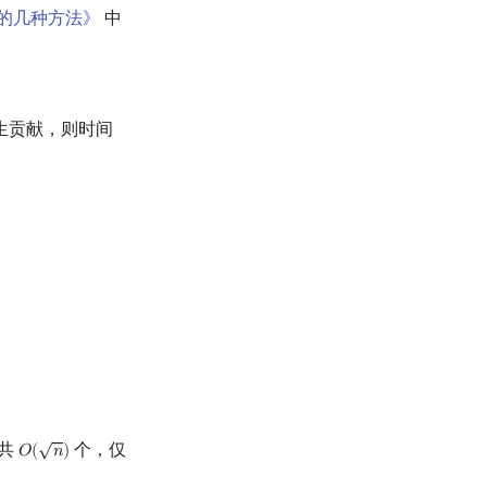
的几种方法》
中
生贡献，则时间
)
=
O
(
n
3
4
log
n
)
√
共
个，仅
𝑂
(
𝑛
)
O
(
n
)