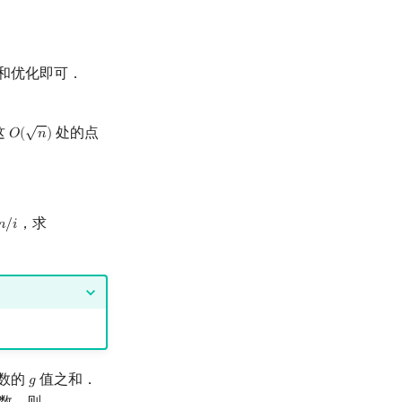
和优化即可．
√
这
处的点
𝑂
(
𝑛
)
O
(
n
)
，求
𝑛
/
𝑖
/
i
数的
值之和．
𝑔
g
数，则