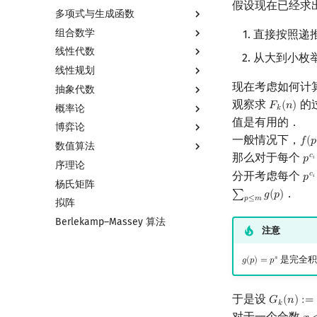
假设现在已经求
多项式与生成函数
组合数学
多项式与生成函数简介
直接按照递
线性代数
代数基本定理
排列组合
从大到小枚
线性规划
快速傅里叶变换
抽屉原理
线性代数简介
现在考虑如何计
抽象代数
快速数论变换
容斥原理
向量
线性规划基础
观察求
的
𝐹
(
𝑛
)
F
k
(
n
)
概率论
快速沃尔什变换
斐波那契数列
内积和外积
单纯形法
基本概念
𝑘
值是有用的．
博弈论
Chirp Z 变换
错位排列
矩阵
群论
基本概念
一般情况下，
𝑓
(
𝑝
f
(
p
数值算法
多项式牛顿迭代
卡特兰数
初等变换
环论
条件概率与独立性
博弈论简介
那么对于每个
𝑐
𝑝
p
c
𝑖
序理论
多项式多点求值|快速插值
斯特林数
行列式
域论
随机变量
公平组合游戏
插值
分开考虑每个
𝑐
𝑝
p
c
𝑖
杨氏矩阵
多项式初等函数
贝尔数
线性空间
Schreier–Sims 算法
随机变量的数字特征
零和游戏
数值积分
．
∑
𝑔
(
𝑝
)
∑
p
≤
m
g
(
p
)
𝑝
≤
𝑚
拟阵
常系数齐次线性递推
伯努利数
线性基
概率不等式
非公平组合游戏
高斯消元
Berlekamp–Massey 算法
多项式平移|连续点值平移
Entringer Number
线性映射
牛顿迭代法
注意
符号化方法
Eulerian Number
特征多项式
Lagrange 反演
分拆数
对角化
是完全积
𝑠
𝑔
(
𝑝
)
=
𝑝
g
(
p
)
=
p
s
形式幂级数复合|复合逆
范德蒙德卷积
Jordan标准型
普通生成函数
Pólya 计数
于是设
𝐺
(
𝑛
)
:
=
G
k
(
n
)
:=
∑
i
𝑘
对于一个合数
指数生成函数
图论计数