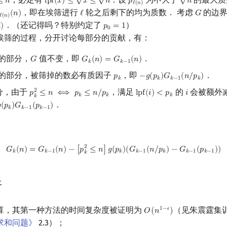
≤
𝑛
l
p
f
(
𝑥
)
≤
𝑥
≤
𝑛
𝑝
𝑛
n
lpf
(
x
)
≤
x
≤
n
p
ℓ
(
n
)
n
ℓ
(
𝑛
)
，即在埃筛进行
轮之后剩下的均为质数． 考虑
的边界
(
𝑛
)
ℓ
𝐺
)
(
n
)
ℓ
G
ℓ
(
𝑛
)
．（还记得吗？特别约定了
）

)
𝑝
=
1
p
0
=
1
0
埃筛的过程，分开讨论每部分的贡献，有：
的部分，
值不变，即
．
𝐺
𝐺
(
𝑛
)
=
𝐺
(
𝑛
)
G
G
k
(
n
)
=
G
k
−
1
(
n
)
𝑘
𝑘
−
1
的部分，被筛掉的数必有质因子
，即
．
𝑝
−
𝑔
(
𝑝
)
𝐺
(
𝑛
/
𝑝
)
p
k
−
g
(
p
k
)
G
k
−
1
(
n
/
p
k
)
𝑘
𝑘
𝑘
−
1
𝑘
分，由于
，满足
的
会被额外
2
𝑝
≤
𝑛
⟺
𝑝
≤
𝑛
/
𝑝
l
p
f
(
𝑖
)
<
𝑝
𝑖
p
k
2
≤
n
⟺
p
k
≤
n
/
p
k
lpf
(
i
)
<
p
k
i
𝑘
𝑘
𝑘
𝑘
．

(
𝑝
)
𝐺
(
𝑝
)
g
(
p
k
)
G
k
−
1
(
p
k
−
1
)
𝑘
𝑘
−
1
𝑘
−
1
G
k
(
n
)
=
G
k
−
1
(
n
)
−
[
p
k
2
≤
n
]
g
(
p
k
)
(
G
k
−
1
(
n
/
p
k
)
−
G
k
−
1
(
p
k
−
1
)
)
2
𝐺
(
𝑛
)
=
𝐺
(
𝑛
)
−
[
𝑝
≤
𝑛
]
𝑔
(
𝑝
)
(
𝐺
(
𝑛
/
𝑝
)
−
𝐺
(
𝑝
)
)
𝑘
𝑘
−
1
𝑘
𝑘
−
1
𝑘
𝑘
−
1
𝑘
−
1
𝑘
析
算，其第一种方法的时间复杂度被证明为
（见朱震霆集
1
−
𝜖
𝑂
(
𝑛
)
O
(
n
1
−
ϵ
)
求和问题》
2.3）；