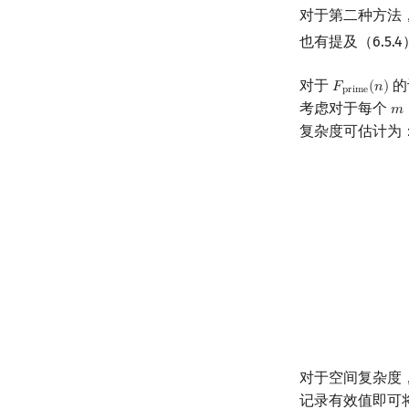
对于第二种方法
也有提及（6.5
对于
的
𝐹
(
𝑛
)
F
prime
(
n
)
p
r
i
m
e
考虑对于每个
𝑚
m
复杂度可估计为
T
(
n
)
=
∑
i
2
≤
n
O
(
对于空间复杂度
记录有效值即可