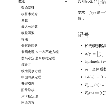
其可以在
𝑛
4
数论
𝑂
(
O
(
n
3
4
l
l
o
g

数论基础
要求：
是一
𝑓
(
𝑝
)
f
(
p
)
模算术简介
值．
素数
最大公约数
欧拉函数
记号
筛法
如无特别说
分解质因数
裴蜀定理 & 一次不定方程
𝑥
𝑥
/
𝑦
:
=
⌊
⌋
x
/
y
:=
⌊
x
y
⌋
𝑦
费马小定理 & 欧拉定理
i
s
p
r
i
m
e
(
𝑛
)
:
isprime
(
n
)
:=
模逆元
：全体质
𝑝
p
k
线性同余方程
𝑘
中国剩余定理
l
p
f
(
𝑛
)
:
=
[
1
lpf
(
n
)
:=
[
1
<
n
]
升幂引理
𝐹
(
𝑛
)
:
=
F
prime
(
n
)
:=
∑
p
r
i
m
e
阶乘取模
𝑛
𝐹
(
𝑛
)
:
=
∑
F
k
(
n
)
:=
∑
i
=
2
n
[
𝑘
𝑖
卢卡斯定理
同余方程