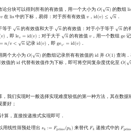
√
数论分块可以得到所有的有效值，用一个大小为
的数组
𝑂
(
𝑛
)
l
i
O
(
n
)
li
√
为
在
中的下标，易得：对于所有有效值
，
．
𝑣
l
i
s
𝑣
i
d
(
𝑣
)
≤
𝑛
v
lis
v
id
(
v
)
≤
n
√
√
√
于等于
的有效值和大于
的有效值：对于小于等于
的
𝑛
𝑛
𝑛
n
n
n
√
，即
；对于大于
的有效值
，用一个数组
(
𝑣
)
l
e
=
i
d
(
𝑣
)
𝑛
𝑣
g
e
(
v
)
le
v
=
id
(
v
)
n
v
ge
𝑣
√
记录
，即
．
=
𝑛
/
𝑣
<
𝑛
i
d
(
𝑣
)
g
e
=
i
d
(
𝑣
)
n
/
v
<
n
id
(
v
)
ge
v
′
=
id
(
v
)
′
𝑣
√
用两个大小为
的数组记录所有有效值的
并
查询．
𝑂
(
𝑛
)
i
d
𝑂
(
1
)
O
(
n
)
id
O
(
1
)
√
有效值的
代替有效值作为下标，即可将空间复杂度优化至
i
d
𝑂
(
id
O
(
n
)
算，我们实现时一般选择实现难度较低的第一种方法，其在数据
现要好；
计算，直接按递推式实现即可．
以用线性筛预处理出
来替代
递推式中的
𝑠
:
=
𝐹
(
𝑝
)
𝐹
𝐹
s
k
:=
F
prime
(
p
k
)
F
k
F
pri
𝑘
p
r
i
m
e
𝑘
𝑘
p
r
i
m