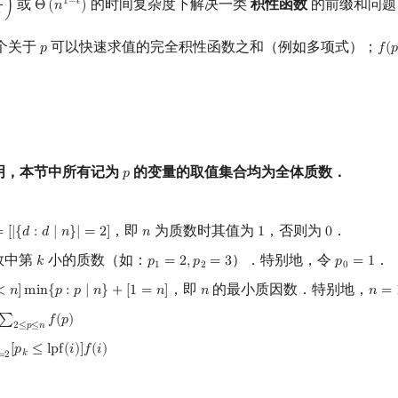
或
的时间复杂度下解决一类
积性函数
的前缀和问题
1
−
𝜖
)
Θ
(
𝑛
)
og
n
)
Θ
(
n
1
−
ϵ
)

个关于
可以快速求值的完全积性函数之和（例如多项式）；
𝑝
𝑓
(

p
f
(
p
明，本节中所有记为
的变量的取值集合均为全体质数．
𝑝
p
，即
为质数时其值为
，否则为
．
=
[
|
{
𝑑
:
𝑑
∣
𝑛
}
|
=
2
]
𝑛
1
0
[
|
{
d
:
d
∣
n
}
|
=
2
]
n
1
0
数中第
小的质数（如：
）．特别地，令
．
𝑘
𝑝
=
2
,
𝑝
=
3
𝑝
=
1
k
p
1
=
2
,
p
2
=
3
p
0
=
1
1
2
0
，即
的最小质因数．特别地，
<
𝑛
]
m
i
n
{
𝑝
:
𝑝
∣
𝑛
}
+
[
1
=
𝑛
]
𝑛
𝑛
=
min
{
p
:
p
∣
n
}
+
[
1
=
n
]
n
n
=
1
∑
𝑓
(
𝑝
)
2
≤
p
≤
n
f
(
p
)
2
≤
𝑝
≤
𝑛
[
𝑝
≤
l
p
f
(
𝑖
)
]
𝑓
(
𝑖
)
p
k
≤
lpf
(
i
)
]
f
(
i
)
𝑘
=
2