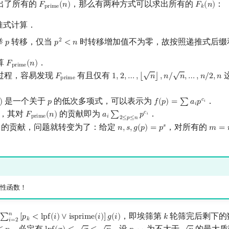
出了所有的
，那么有两种方式可以求出所有的
：
𝐹
(
𝑛
)
𝐹
(
𝑛
)
F
prime
(
n
)
F
k
(
n
)
p
r
i
m
e
𝑘
推式计算．
举
转移，仅当
时转移增加值不为零，故按照递推式后缀
2
𝑝
𝑝
<
𝑛
p
p
2
<
n
算
．
𝐹
(
𝑛
)
F
prime
(
n
)
p
r
i
m
e
√
√
过程，容易发现
有且仅有
𝐹
1
,
2
,
…
,
⌊
𝑛
⌋
,
𝑛
/
𝑛
,
…
,
𝑛
/
2
,
𝑛
F
prime
1
,
2
,
…
,
⌊
n
⌋
,
n
/
n
,
…
,
n
/
2
,
n
p
r
i
m
e
是一个关于
的低次多项式，可以表示为
．
𝑐
)
𝑝
𝑓
(
𝑝
)
=
∑
𝑎
𝑝
)
p
f
(
p
)
=
∑
a
i
p
c
i
𝑖
𝑖
，其对
的贡献即为
．
𝑐
𝐹
(
𝑛
)
𝑎
∑
𝑝
i
F
prime
(
n
)
a
i
∑
2
≤
p
≤
n
p
c
i
𝑖
p
r
i
m
e
𝑖
2
≤
𝑝
≤
𝑛
的贡献，问题就转变为了：给定
，对所有的
𝑠
𝑛
,
𝑠
,
𝑔
(
𝑝
)
=
𝑝
𝑚
=
i
n
,
s
,
g
(
p
)
=
p
s
m
=
n
性函数！
𝑛
，即埃筛第
轮筛完后剩下的
∑
[
𝑝
<
l
p
f
(
𝑖
)
∨
i
s
p
r
i
m
e
(
𝑖
)
]
𝑔
(
𝑖
)
𝑘
=
2
n
[
p
k
<
lpf
(
i
)
∨
isprime
(
i
)
]
g
(
i
)
k
𝑘
𝑖
=
2
√
√
√
，必定有
．设
为不大于
的最大质