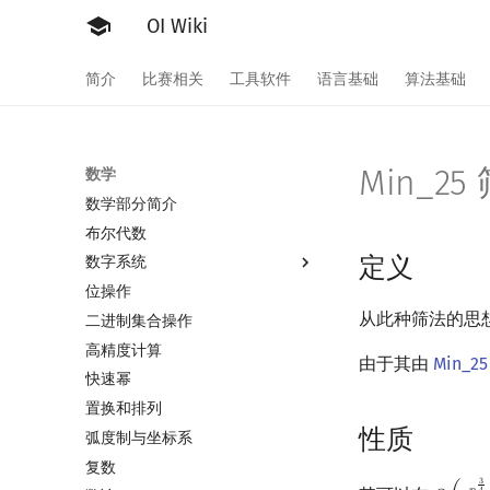
OI Wiki
简介
比赛相关
工具软件
语言基础
算法基础
Min_25
数学
数学部分简介
布尔代数
定义
数字系统
位操作
数字系统简介
从此种筛法的思想方法
二进制集合操作
进位制
高精度计算
平衡三进制
由于其由
Min_25
快速幂
格雷码
置换和排列
性质
弧度制与坐标系
复数
3