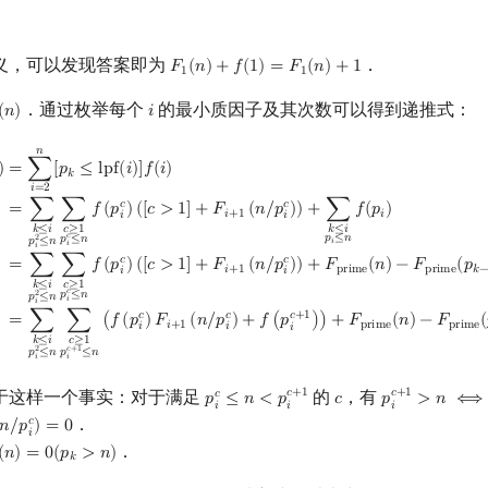
义，可以发现答案即为
．
𝐹
(
𝑛
)
+
𝑓
(
1
)
=
𝐹
(
𝑛
)
+
1
F
1
(
n
)
+
f
(
1
)
=
F
1
(
n
)
+
1
1
1
．通过枚举每个
的最小质因子及其次数可以得到递推式：
(
𝑛
)
𝑖
(
n
)
i
𝑛
pf
(
i
)
]
f
(
i
)
=
∑
k
≤
i
p
i
2
≤
n
∑
c
≥
1
p
i
c
≤
n
f
(
p
i
c
)
(
[
c
>
1
]
+
F
i
+
1
(
n
/
p
i
c
)
)
+
∑
k
≤
i
p
i
≤
n
f
(
=
∑
[
𝑝
≤
l
p
f
(
𝑖
)
]
𝑓
(
𝑖
)
)
𝑘
𝑖
=
2
𝑐
𝑐
=
∑
∑
𝑓
(
𝑝
)
(
[
𝑐
>
1
]
+
𝐹
(
𝑛
/
𝑝
)
)
+
∑
𝑓
(
𝑝
)
𝑖
+
1
𝑖
𝑖
𝑖
𝑐
≥
1
𝑘
≤
𝑖
𝑘
≤
𝑖
𝑐
𝑝
≤
𝑛
2
𝑝
≤
𝑛
𝑝
≤
𝑛
𝑖
𝑖
𝑖
𝑐
𝑐
=
∑
∑
𝑓
(
𝑝
)
(
[
𝑐
>
1
]
+
𝐹
(
𝑛
/
𝑝
)
)
+
𝐹
(
𝑛
)
−
𝐹
(
𝑝
𝑖
+
1
p
r
i
m
e
p
r
i
m
e
𝑘
𝑖
𝑖
𝑐
≥
1
𝑘
≤
𝑖
𝑐
2
𝑝
≤
𝑛
𝑝
≤
𝑛
𝑖
𝑖
𝑐
𝑐
𝑐
+
1
=
∑
∑
(
𝑓
(
𝑝
)
𝐹
(
𝑛
/
𝑝
)
+
𝑓
(
𝑝
)
)
+
𝐹
(
𝑛
)
−
𝐹
(
𝑖
+
1
p
r
i
m
e
p
r
i
m
e
𝑖
𝑖
𝑖
𝑐
≥
1
𝑘
≤
𝑖
2
𝑐
+
1
𝑝
≤
𝑛
𝑝
≤
𝑛
𝑖
𝑖
于这样一个事实：对于满足
的
，有
𝑐
+
1
𝑐
+
1
𝑐
𝑝
≤
𝑛
<
𝑝
𝑐
𝑝
>
𝑛
⟺
p
i
c
≤
n
<
p
i
c
+
1
c
p
i
c
+
1
>
n
⟺
n
𝑖
𝑖
𝑖
．
𝑐
𝑛
/
𝑝
)
=
0
n
/
p
i
c
)
=
0
𝑖
．
(
𝑛
)
=
0
(
𝑝
>
𝑛
)
(
n
)
=
0
(
p
k
>
n
)
𝑘