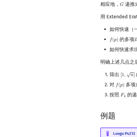
相应地，
递推
𝐺
G
用 Extended Era
如何快速（
的多项
𝑓
(
𝑝
)
f
(
p
)
如何快速求
明确上述几点之
√
筛出
[
1
,
𝑛
]
[
1
,
n
]
对
多项
𝑓
(
𝑝
)
f
(
p
)
按照
的递
𝐹
F
k
𝑘
例题
Luogu P4