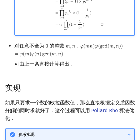
𝑘
−
1
=
∏
(
𝑝
−
1
)
×
𝑝
𝑖
𝑖
𝑖
矩阵树定理
𝑖
=
1
𝑠
1
𝑘
=
∏
𝑝
×
(
1
−
)
𝑖
𝑖
𝑝
𝑖
𝑖
=
1
LGV 引理
𝑠
1
◻
=
𝑛
∏
(
1
−
)
𝑝
𝑖
𝑖
=
1
最大团搜索算法
对任意不全为
的整数
，
0
𝑚
,
𝑛
𝜑
(
𝑚
𝑛
)
𝜑
(
g
c
d
(
𝑚
,
𝑛
)
)
0
m
,
n
φ
(
m
n
)
φ
(
gcd
(
m
,
n
)
)
=
φ
(
m
)
φ
(
支配树
．
=
𝜑
(
𝑚
)
𝜑
(
𝑛
)
g
c
d
(
𝑚
,
𝑛
)
可由上一条直接计算得出．
图上随机游走
实现
如果只要求一个数的欧拉函数值，那么直接根据定义质因数
分解的同时求就好了．这个过程可以用
Pollard Rho
算法优
化．
参考实现