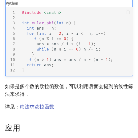
Python
 1
#include
<cmath>
 2
 3
int
euler_phi
(
int
n
)
{
 4
int
ans
=
n
;
 5
for
(
int
i
=
2
;
i
*
i
<=
n
;
i
++
)
 6
if
(
n
%
i
==
0
)
{
 7
ans
=
ans
/
i
*
(
i
-
1
);
 8
while
(
n
%
i
==
0
)
n
/=
i
;
 9
}
10
if
(
n
>
1
)
ans
=
ans
/
n
*
(
n
-
1
);
11
return
ans
;
12
}
如果是多个数的欧拉函数值，可以利用后面会提到的线性筛
法来求得．
详见：
筛法求欧拉函数
应用