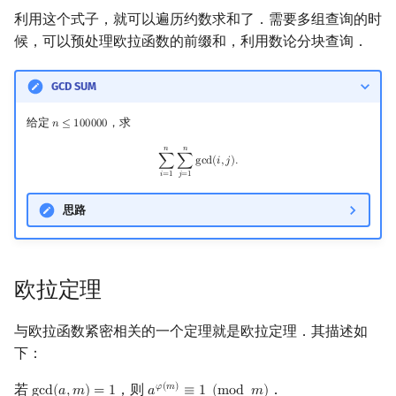
利用这个式子，就可以遍历约数求和了．需要多组查询的时
候，可以预处理欧拉函数的前缀和，利用数论分块查询．
GCD SUM
给定
，求
𝑛
≤
1
0
0
0
0
0
n
≤
100000
𝑛
𝑛
∑
i
=
1
n
∑
j
=
1
n
gcd
(
i
,
j
)
.
∑
∑
g
c
d
(
𝑖
,
𝑗
)
.
𝑖
=
1
𝑗
=
1
思路
欧拉定理
与欧拉函数紧密相关的一个定理就是欧拉定理．其描述如
下：
若
，则
．
𝜑
(
𝑚
)
g
c
d
(
𝑎
,
𝑚
)
=
1
𝑎
≡
1
(
m
o
d
𝑚
)
gcd
(
a
,
m
)
=
1
a
φ
(
m
)
≡
1
(
mod
m
)