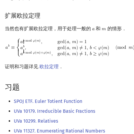
扩展欧拉定理
当然也有扩展欧拉定理，用于处理一般的
和
的情形．
𝑎
𝑚
a
m
a
b
≡
{
a
b
mod
φ
(
m
)
,
gcd
(
a
,
m
)
=
1
a
b
,
gcd
(
a
,
m
)
≠
1
,
b
<
φ
(
m
)
a
b
mod
φ
(
⎧
𝑏
m
o
d
𝜑
(
𝑚
)
g
c
d
(
𝑎
,
𝑚
)
=
1
𝑎
,
{ {
𝑏
𝑏
𝑎
≡
(
m
o
d
𝑚
𝑎
,
g
c
d
(
𝑎
,
𝑚
)
≠
1
,
𝑏
<
𝜑
(
𝑚
)
⎨
{ {
𝑏
m
o
d
𝜑
(
𝑚
)
+
𝜑
(
𝑚
)
g
c
d
(
𝑎
,
𝑚
)
≠
1
,
𝑏
≥
𝜑
(
𝑚
)
𝑎
,
⎩
证明和习题详见
欧拉定理
．
习题
SPOJ ETF. Euler Totient Function
UVa 10179. Irreducible Basic Fractions
UVa 10299. Relatives
UVa 11327. Enumerating Rational Numbers