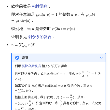
欧拉函数是
积性函数
．
镜像站列表
Special Judge
Java 速成
前缀和 & 差分
IDA*
状压 DP
Boyer–Moore 算法
参考资料与注释
多项式多点求值|快速插值
贝尔数
线性基
块状数据结构
拓扑排序
扫描线
有限状态自动机
Dev-C++
文件操作
Lambda 表达式
归并排序
AVL 树
虚树
即对任意满足
的整数
，有
g
c
d
(
𝑎
,
𝑏
)
=
1
𝑎
,
𝑏
𝜑
(
𝑎
𝑏
)
gcd
(
a
,
b
)
=
1
a
,
b
φ
(
a
b
)
=
φ
(
a
)
φ
(
致谢
Testlib
Java 进阶
二分
回溯法
数位 DP
Z 函数（扩展 KMP）
多项式初等函数
伯努利数
线性映射
单调栈
最短路问题
旋转卡壳
计算理论基础
CLion
pb_ds
堆排序
红黑树
树分治
．
=
𝜑
(
𝑎
)
𝜑
(
𝑏
)
特别地，当
是奇数时
．
𝑛
𝜑
(
2
𝑛
)
=
𝜑
(
𝑛
)
n
φ
(
2
n
)
=
φ
(
n
)
Polygon
倍增
Dancing Links
插头 DP
AC 自动机
常系数齐次线性递推
Entringer Number
特征多项式
单调队列
生成树问题
半平面交
字节顺序
Geany
编译优化
桶排序
左偏红黑树
动态树分治
证明参见
剩余系的复合
．
OJ 工具
构造
Alpha–Beta 剪枝
计数 DP
后缀数组 (SA)
多项式平移|连续点值平移
Eulerian Number
对角化
ST 表
斯坦纳树
平面最近点对
约瑟夫问题
Xcode
希尔排序
AA 树
AHU 算法
．
𝑛
=
∑
𝜑
(
𝑑
)
n
=
∑
d
∣
n
φ
(
d
)
𝑑
∣
𝑛
LaTeX 入门
优化
动态 DP
后缀自动机 (SAM)
符号化方法
分拆数
Jordan标准型
树状数组
拆点
随机增量法
表达式求值
GUIDE
锦标赛排序
树哈希
证明
利用
莫比乌斯反演
相关知识可以得出．
Git
概率 DP
后缀平衡树
Lagrange 反演
范德蒙德卷积
线段树
连通性相关
反演变换
在一台机器上规划任务
Sublime Text
Tim 排序
树上随机游走
𝑘
𝑛
也可以这样考虑：如果
，那么
g
c
d
(
𝑘
,
𝑛
)
=
𝑑
g
c
d
(
,
)
=
1
,
(
𝑘
gcd
(
k
,
n
)
=
d
gcd
(
k
d
,
n
d
)
=
1
,
(
k
<
n
)
𝑑
𝑑
．
DP 套 DP
广义后缀自动机
形式幂级数复合|复合逆
Pólya 计数
划分树
环计数问题
计算几何杂项
主元素问题
CP Editor
排序相关 STL
<
𝑛
)
如果我们设
表示
的数的个数，那么
𝑓
(
𝑥
)
g
c
d
(
𝑘
,
𝑛
)
=
𝑥
𝑛
f
(
x
)
gcd
(
k
,
n
)
=
x
n
=
∑
i
=
1
n
f
(
i
)
𝑛
．
=
∑
𝑓
(
𝑖
)
DP 优化
后缀树
普通生成函数
图论计数
二叉搜索树 & 平衡树
最小环
Garsia–Wachs 算法
Code::Blocks
排序应用
𝑖
=
1
𝑛
根据上面的证明，我们发现，
，从而
𝑓
(
𝑥
)
=
𝜑
(
)
𝑛
f
(
x
)
=
φ
(
n
x
)
n
=
∑
d
∣
n
φ
(
n
d
)
𝑥
𝑛
𝑛
．注意到约数
和
具有对称性，所以上式化为
其它 DP 方法
Manacher
指数生成函数
跳表
2-SAT
15-puzzle
=
∑
𝜑
(
)
𝑑
d
n
d
𝑑
∣
𝑛
𝑑
𝑑
．
𝑛
=
∑
𝜑
(
𝑑
)
n
=
∑
d
∣
n
φ
(
d
)