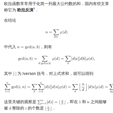
欧拉函数常常用于化简一列最大公约数的和．国内有些文章
1
称它为
欧拉反演
．
在结论
n
=
∑
d
|
n
φ
(
d
)
𝑛
=
∑
𝜑
(
𝑑
)
𝑑
|
𝑛
中代入
，则有
𝑛
=
g
c
d
(
𝑎
,
𝑏
)
n
=
gcd
(
a
,
b
)
gcd
(
a
,
b
)
=
∑
d
|
gcd
(
a
,
b
)
φ
(
d
)
=
∑
d
[
d
|
a
]
[
d
|
b
]
φ
(
d
)
,
g
c
d
(
𝑎
,
𝑏
)
=
∑
𝜑
(
𝑑
)
=
∑
[
𝑑
|
𝑎
]
[
𝑑
|
𝑏
]
𝜑
(
𝑑
)
,
𝑑
𝑑
|
g
c
d
(
𝑎
,
𝑏
)
其中
为 Iverson 括号．对上式求和，就可以得到
[
⋅
]
[
⋅
]
𝑛
𝑛
∑
i
=
1
n
gcd
(
i
,
n
)
=
∑
d
∑
i
=
1
n
[
d
|
i
]
[
d
|
n
]
φ
(
d
)
=
∑
d
⌊
n
d
⌋
[
d
|
n
]
φ
(
d
)
=
∑
d
|
n
⌊
n
𝑛
∑
g
c
d
(
𝑖
,
𝑛
)
=
∑
∑
[
𝑑
|
𝑖
]
[
𝑑
|
𝑛
]
𝜑
(
𝑑
)
=
∑
⌊
⌋
[
𝑑
|
𝑛
]
𝜑
(
𝑑
)
=
𝑑
𝑖
=
1
𝑖
=
1
𝑑
𝑑
𝑑
|
𝑛
这里关键的观察是
，即在
和
之间能够
𝑛
∑
[
𝑑
|
𝑖
]
=
⌊
⌋
1
𝑛
∑
i
=
1
n
[
d
|
i
]
=
⌊
n
d
⌋
1
n
𝑖
=
1
𝑑
被
整除的
的个数是
．
𝑛
𝑑
𝑖
⌊
⌋
d
i
⌊
n
d
⌋
𝑑