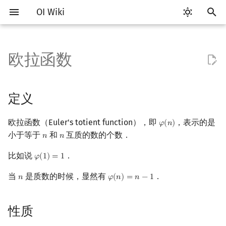
OI Wiki
键
入
欧拉函数
Getting Started
比赛相关简介
工具软件简介
语言基础简介
算法基础简介
搜索部分简介
动态规划部分简介
字符串部分简介
数字系统简介
定义
多项式与生成函数简介
排列组合
线性代数简介
线性规划基础
基本概念
基本概念
博弈论简介
插值
数据结构部分简介
图论部分简介
计算几何部分简介
杂项简介
RMQ
OI 赛事与赛制
题型概述
读入、输出优化
Vim
评测工具简介
Testlib 简介
Hello, World!
C++ 标准库简介
类
复杂度简介
排序简介
DP 优化简介
后缀数组简介
并查集
堆简介
分块思想
线段树基础
二叉搜索树 & 平衡树
可持久化数据结构简介
线段树套线段树
Link Cut Tree
树基础
最短路
最小生成树
强连通分量
网络流简介
图匹配
离线算法简介
随机函数
以
开
关于本项目
赛事
代码编辑工具
C++ 基础
复杂度
DFS（搜索）
动态规划基础
字符串基础
进位制
性质
代数基本定理
抽屉原理
向量
单纯形法
群论
条件概率与独立性
公平组合游戏
数值积分
栈
图论相关概念
二维计算几何基础
离散化
并查集应用
ICPC/CCPC 赛事与赛制
交互题
分段打表
Emacs
Arbiter
通用
C++ 语法基础
STL 容器
命名空间
均摊复杂度
选择排序
单调队列/单调栈优化
最优原地后缀排序算法
并查集复杂度
二叉堆
块状数组
线段树合并 & 分裂
Treap
可持久化线段树
平衡树套线段树
全局平衡二叉树
树的直径
差分约束
最小树形图
双连通分量
最大流
二分图最大匹配
CDQ 分治
随机化技巧
定义
始
如何参与
题型
评测工具
C++ 标准库
枚举
BFS（搜索）
记忆化搜索
标准库
平衡三进制
实现
快速傅里叶变换
容斥原理
内积和外积
环论
随机变量
零和游戏
高斯消元
队列
图的存储
三维计算几何基础
双指针
括号序列
常见错误
VS Code
Cena
Generator
变量
STL 算法
值类别
冒泡排序
斜率优化
配对堆
块状链表
李超线段树
Splay 树
可持久化块状数组
线段树套平衡树
Euler Tour Tree
树的中心
k 短路
最小直径生成树
割点和桥
最小割
二分图最大权匹配
整体二分
爬山算法
欧拉函数（Euler's totient function），即
，表示的是
𝜑
(
𝑛
)
φ
(
n
)
搜
小于等于
和
互质的数的个数．
𝑛
𝑛
n
n
OI Wiki 不是什么
学习路线
命令行
C++ 进阶
模拟
双向搜索
背包 DP
字符串匹配
格雷码
应用
快速数论变换
斐波那契数列
矩阵
域论
随机变量的数字特征
非公平组合游戏
牛顿迭代法
链表
DFS（图论）
距离
离线算法
线段树与离线询问
常见技巧
Atom
CCR Plus
Validator
运算
bitset
重载运算符
插入排序
四边形不等式优化
左偏树
树分块
猫树
WBLT
可持久化平衡树
树状数组套权值线段树
Top Tree
树的重心
同余最短路
圆方树
费用流
一般图最大匹配
莫队算法
模拟退火
索
比如说
．
𝜑
(
1
)
=
1
φ
(
1
)
=
1
格式手册
学习资源
命令行编译与调试
C++ 与其他常用语言的区别
递归 & 分治
启发式搜索
区间 DP
字符串哈希
欧拉定理
快速沃尔什变换
错位排列
初等变换
Schreier–Sims 算法
概率不等式
哈希表
BFS（图论）
Pick 定理
分数规划
Eclipse
Lemon
Interactor
流程控制语句
string
引用
计数排序
Slope Trick 优化
Sqrt Tree
区间最值操作 & 区间历史
替罪羊树
可持久化字典树
分块套树状数组
最近公共祖先
点/边连通度
上下界网络流
一般图最大权匹配
当
是质数的时候，显然有
．
𝑛
𝜑
(
𝑛
)
=
𝑛
−
1
n
φ
(
n
)
=
n
−
1
值
数学符号表
技巧
编译器
Pascal 转 C++ 急救
贪心
A*
DAG 上的 DP
字典树 (Trie)
Chirp Z 变换
卡特兰数
行列式
并查集
树上问题
三角剖分
随机化
扩展欧拉定理
Notepad++
Checker
高级数据类型
pair
常量
基数排序
WQS 二分
笛卡尔树
可持久化可并堆
树链剖分
Stoer–Wagner 算法
稳定匹配
Kinetic Tournament Tree
性质
F.A.Q.
出题
WSL (Windows 10)
Python 速成
排序
迭代加深搜索
树形 DP
前缀函数与 KMP 算法
习题
多项式牛顿迭代
斯特林数
线性空间
堆
有向无环图
凸包
悬线法
Kate
函数
新版 C++ 特性
快速排序
状态设计优化
Size Balanced Tree
树上启发式合并