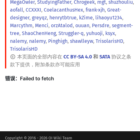
MegaOwIer
,
StudyingFather
,
Chrogeek
,
mgt
,
shuzhouliu
,
aofall
,
CCXXXI
,
CoelacanthusHex
,
frank-xjh
,
Great-
designer
,
greyqz
,
henrytbtrue
,
kZime
,
lihaoyu1234
,
Marcythm
,
Menci
,
orzAtalod
,
ouuan
,
Persdre
,
segment-
tree
,
ShaoChenHeng
,
Struggler-q
,
yuhuoji
,
ksyx
,
nalemy
,
nalemy
,
Pinghigh
,
shawlleyw
,
TrisolarisHD
,
TrisolarisHD
本页面的全部内容在
CC BY-SA 4.0
和
SATA
协议之条
款下提供，附加条款亦可能应用
Copyright © 2016 - 2026 OI Wiki Team