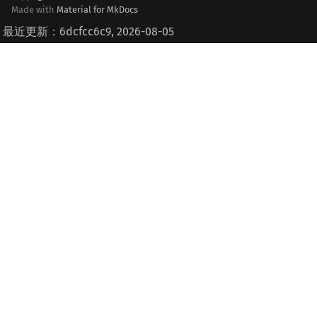
Made with
Material for MkDocs
最近更新：6dcfcc6c9, 2026-08-05