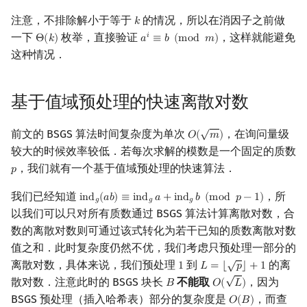
注意，不排除解小于等于
的情况，所以在消因子之前做
𝑘
k
一下
枚举，直接验证
，这样就能避免
𝑖
Θ
(
𝑘
)
𝑎
≡
𝑏
(
m
o
d
𝑚
)
Θ
(
k
)
a
i
≡
b
(
mod
m
)
这种情况．
基于值域预处理的快速离散对数
√
前文的 BSGS 算法时间复杂度为单次
，在询问量级
𝑂
(
𝑚
)
O
(
m
)
较大的时候效率较低．若每次求解的模数是一个固定的质数
，我们就有一个基于值域预处理的快速算法．
𝑝
p
我们已经知道
，所
i
n
d
(
𝑎
𝑏
)
≡
i
n
d
𝑎
+
i
n
d
𝑏
(
m
o
d
𝑝
−
1
)
ind
g
(
a
b
)
≡
ind
g
a
+
ind
g
b
(
mod
p
−
1
)
𝑔
𝑔
𝑔
以我们可以只对所有质数通过 BSGS 算法计算离散对数，合
数的离散对数则可通过该式转化为若干已知的质数离散对数
值之和．此时复杂度仍然不优，我们考虑只预处理一部分的
√
离散对数，具体来说，我们预处理
到
的离
1
𝐿
=
⌊
𝑝
⌋
+
1
1
L
=
⌊
p
⌋
+
1
√
散对数．注意此时的 BSGS 块长
不能取
，因为
𝐵
𝑂
(
𝐿
)
B
O
(
L
)
BSGS 预处理（插入哈希表）部分的复杂度是
，而查
𝑂
(
𝐵
)
O
(
B
)