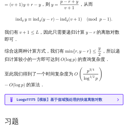
𝑝
−
𝑟
+
𝑦
，则
，从而
=
(
𝑣
+
1
)
𝑦
+
𝑟
−
𝑦
𝑦
=
y
=
p
−
r
+
y
v
+
1
𝑣
+
1
ind
g
y
≡
ind
g
(
y
−
r
)
−
ind
g
(
v
+
1
)
(
mod
p
−
1
)
.
i
n
d
𝑦
≡
i
n
d
(
𝑦
−
𝑟
)
−
i
n
d
(
𝑣
+
1
)
(
m
o
d
𝑝
−
1
)
.
𝑔
𝑔
𝑔
我们有
，因此只需要递归计算
的离散对数
𝑣
+
1
≤
𝐿
𝑦
−
𝑟
v
+
1
≤
L
y
−
r
即可．
𝑦
综合这两种计算方式，我们有
，所以递
m
i
n
{
𝑟
,
𝑦
−
𝑟
}
≤
min
{
r
,
y
−
r
}
≤
y
2
2
归计算较小的一方即可达到
的查询复杂度．
𝑂
(
l
o
g
𝑝
)
O
(
log
p
)
3
/
4
𝑝
至此我们得到了一个时间复杂度为
𝑂
(
)
O
(
p
3
/
4
log
1
/
2
p
)
−
O
(
log
p
)
1
/
2
l
o
g
𝑝
的算法．
−
𝑂
(
l
o
g
𝑝
)
Luogu11175【模板】基于值域预处理的快速离散对数
习题