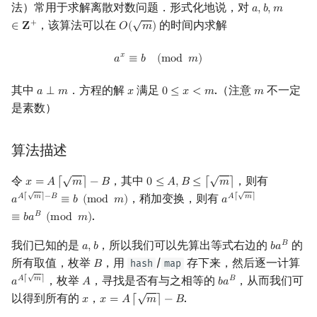
法）常用于求解离散对数问题．形式化地说，对
𝑎
,
𝑏
,
𝑚
a
,
b
,
m
∈
Z
+
矩阵树定理
√
，该算法可以在
的时间内求解
+
∈
𝐙
𝑂
(
𝑚
)
O
(
m
)
LGV 引理
a
x
≡
b
(
mod
m
)
𝑥
𝑎
≡
𝑏
(
m
o
d
𝑚
)
最大团搜索算法
其中
．方程的解
满足
.（注意
不一定
𝑎
⟂
𝑚
𝑥
0
≤
𝑥
<
𝑚
𝑚
a
⟂
m
x
0
≤
x
<
m
m
是素数）
支配树
算法描述
图上随机游走
√
√
令
，其中
，则有
𝑥
=
𝐴
⌈
𝑚
⌉
−
𝐵
0
≤
𝐴
,
𝐵
≤
⌈
𝑚
⌉
x
=
A
⌈
m
⌉
−
B
0
≤
A
,
B
≤
⌈
m
⌉
√
√
，稍加变换，则有
𝐴
⌈
𝑚
⌉
−
𝐵
𝐴
⌈
𝑚
⌉
𝑎
≡
𝑏
(
m
o
d
𝑚
)
𝑎
a
A
⌈
m
⌉
−
B
≡
b
(
mod
m
)
a
A
⌈
m
⌉
≡
b
a
B
(
mod
m
.
𝐵
≡
𝑏
𝑎
(
m
o
d
𝑚
)
我们已知的是
，所以我们可以先算出等式右边的
的
𝐵
𝑎
,
𝑏
𝑏
𝑎
a
,
b
b
a
B
所有取值，枚举
，用
/
存下来，然后逐一计算
hash
map
𝐵
B
√
，枚举
，寻找是否有与之相等的
，从而我们可
𝐴
⌈
𝑚
⌉
𝐵
𝑎
𝐴
𝑏
𝑎
a
A
⌈
m
⌉
A
b
a
B
√
以得到所有的
，
.
𝑥
𝑥
=
𝐴
⌈
𝑚
⌉
−
𝐵
x
x
=
A
⌈
m
⌉
−
B