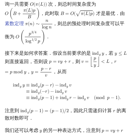
询一共需要
次，则总时间复杂度为
𝑂
(
𝜋
(
𝐿
)
)
O
(
π
(
L
)
)
𝜋
(
𝐿
)
𝑝
，此时取
才是最优．由
√
𝑂
(
𝐵
+
)
𝐵
=
𝑂
(
𝜋
(
𝐿
)
𝑝
)
O
(
B
+
π
(
L
)
p
B
)
B
=
O
(
π
(
L
)
p
)
𝐵
𝑛
素数定理
，则总的预处理时间复杂度可以平
𝜋
(
𝑛
)
∼
π
(
n
)
∼
n
log
n
l
o
g
𝑛
3
/
4
𝑝
衡为
．
𝑂
(
)
O
(
p
3
/
4
log
1
/
2
p
)
1
/
2
l
o
g
𝑝
接下来是如何求答案．假设当前要求的是
，若
i
n
d
𝑦
𝑦
≤
𝐿
ind
g
y
y
≤
L
𝑔
𝑝
则直接返回，否则设
，则
，
𝑝
=
𝑣
𝑦
+
𝑟
𝑣
=
⌊
⌋
<
𝐿
𝑟
p
=
v
y
+
r
v
=
⌊
p
y
⌋
<
L
r
=
p
mod
y
𝑦
𝑝
−
𝑟
，
，从而
=
𝑝
m
o
d
𝑦
𝑦
=
y
=
p
−
r
v
𝑣
ind
g
y
≡
ind
g
(
p
−
r
)
−
ind
g
v
≡
ind
g
(
−
r
)
−
ind
g
v
≡
ind
g
(
p
−
1
)
+
ind
g
r
−
ind
i
n
d
𝑦
≡
i
n
d
(
𝑝
−
𝑟
)
−
i
n
d
𝑣
𝑔
𝑔
𝑔
≡
i
n
d
(
−
𝑟
)
−
i
n
d
𝑣
𝑔
𝑔
≡
i
n
d
(
𝑝
−
1
)
+
i
n
d
𝑟
−
i
n
d
𝑣
(
m
o
d
𝑝
−
1
)
.
𝑔
𝑔
𝑔
注意到
，因此只需递归计算
的离
i
n
d
(
𝑝
−
1
)
=
(
𝑝
−
1
)
/
2
𝑟
ind
g
(
p
−
1
)
=
(
p
−
1
)
/
2
r
𝑔
散对数即可．
我们还可以考虑
的另一种表达方式，注意到
𝑦
𝑝
=
𝑣
𝑦
+
𝑟
y
p
=
v
y
+
r
=
(
v
+
1
)
y
+