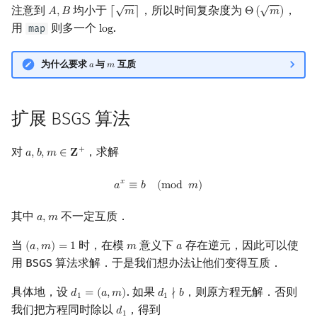
√
√
注意到
均小于
，所以时间复杂度为
，
𝐴
,
𝐵
⌈
𝑚
⌉
Θ
(
𝑚
)
A
,
B
⌈
m
⌉
Θ
(
m
)
用
则多一个
.
map
l
o
g
log
为什么要求
与
互质
𝑎
𝑚
a
m
扩展 BSGS 算法
对
，求解
+
𝑎
,
𝑏
,
𝑚
∈
𝐙
a
,
b
,
m
∈
Z
+
a
x
≡
b
(
mod
m
)
𝑥
𝑎
≡
𝑏
(
m
o
d
𝑚
)
其中
不一定互质．
𝑎
,
𝑚
a
,
m
当
时，在模
意义下
存在逆元，因此可以使
(
𝑎
,
𝑚
)
=
1
𝑚
𝑎
(
a
,
m
)
=
1
m
a
用 BSGS 算法求解．于是我们想办法让他们变得互质．
具体地，设
. 如果
，则原方程无解．否则
𝑑
=
(
𝑎
,
𝑚
)
𝑑
∤
𝑏
d
1
=
(
a
,
m
)
d
1
∤
b
1
1
我们把方程同时除以
，得到
𝑑
d
1
1