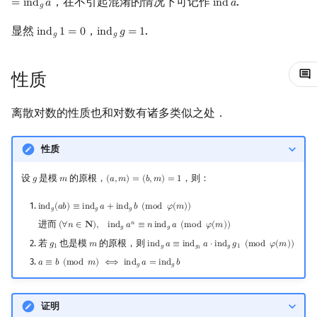
，在不引起混淆的情况下可记作
.
=
i
n
d
𝑎
i
n
d
𝑎
习题
ind
a
𝑔
镜像站列表
Special Judge
Java 速成
前缀和 & 差分
IDA*
状压 DP
Boyer–Moore 算法
多项式多点求值|快速插值
贝尔数
线性基
块状数据结构
拓扑排序
扫描线
有限状态自动机
Dev-C++
文件操作
Lambda 表达式
归并排序
AVL 树
虚树
显然
，
.
i
n
d
1
=
0
i
n
d
𝑔
=
1
ind
g
1
=
0
ind
g
g
=
1
𝑔
𝑔
参考资料
致谢
Testlib
Java 进阶
二分
回溯法
数位 DP
Z 函数（扩展 KMP）
多项式初等函数
伯努利数
线性映射
单调栈
最短路问题
旋转卡壳
计算理论基础
CLion
pb_ds
堆排序
红黑树
树分治
性质
Polygon
倍增
Dancing Links
插头 DP
AC 自动机
常系数齐次线性递推
Entringer Number
特征多项式
单调队列
生成树问题
半平面交
字节顺序
Geany
编译优化
桶排序
左偏红黑树
动态树分治
离散对数的性质也和对数有诸多类似之处．
OJ 工具
构造
Alpha–Beta 剪枝
计数 DP
后缀数组 (SA)
多项式平移|连续点值平移
Eulerian Number
对角化
ST 表
斯坦纳树
平面最近点对
约瑟夫问题
Xcode
希尔排序
AA 树
AHU 算法
性质
LaTeX 入门
优化
动态 DP
后缀自动机 (SAM)
符号化方法
分拆数
Jordan标准型
树状数组
拆点
随机增量法
表达式求值
GUIDE
锦标赛排序
树哈希
设
是模
的原根，
，则：
𝑔
𝑚
(
𝑎
,
𝑚
)
=
(
𝑏
,
𝑚
)
=
1
g
m
(
a
,
m
)
=
(
b
,
m
)
=
1
Git
概率 DP
后缀平衡树
Lagrange 反演
范德蒙德卷积
线段树
连通性相关
反演变换
在一台机器上规划任务
Sublime Text
Tim 排序
树上随机游走
i
n
d
(
𝑎
𝑏
)
≡
i
n
d
𝑎
+
i
n
d
𝑏
(
m
o
d
𝜑
(
𝑚
)
)
ind
g
(
a
b
)
≡
ind
g
a
+
ind
g
b
(
mod
φ
(
m
)
)
𝑔
𝑔
𝑔
进而
𝑛
(
∀
𝑛
∈
𝐍
)
,
i
n
d
𝑎
≡
𝑛
i
n
d
𝑎
(
m
o
d
𝜑
(
𝑚
)
)
(
∀
n
∈
N
)
,
ind
g
a
n
≡
n
ind
g
a
(
mod
φ
(
m
)
)
DP 套 DP
广义后缀自动机
形式幂级数复合|复合逆
Pólya 计数
划分树
环计数问题
计算几何杂项
主元素问题
CP Editor
排序相关 STL
𝑔
𝑔
若
也是模
的原根，则
𝑔
𝑚
i
n
d
𝑎
≡
i
n
d
𝑎
⋅
i
n
d
𝑔
(
m
o
d
𝜑
(
𝑚
)
)
g
1
m
ind
g
a
≡
ind
g
1
a
⋅
ind
g
g
1
(
mod
φ
(
m
)
)
1
𝑔
𝑔
𝑔
1
1
DP 优化
后缀树
普通生成函数
图论计数
二叉搜索树 & 平衡树
最小环
Garsia–Wachs 算法
Code::Blocks
排序应用
𝑎
≡
𝑏
(
m
o
d
𝑚
)
⟺
i
n
d
𝑎
=
i
n
d
𝑏
a
≡
b
(
mod
m
)
⟺
ind
g
a
=
ind
g
b
𝑔
𝑔
其它 DP 方法
Manacher
指数生成函数
跳表
2-SAT
15-puzzle
证明