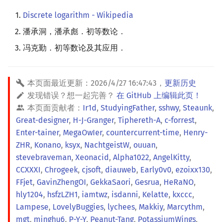
Discrete logarithm - Wikipedia
潘承洞，潘承彪．初等数论．
冯克勤．初等数论及其应用．
本页面最近更新：
2026/4/27 16:47:43
，
更新历史
发现错误？想一起完善？
在 GitHub 上编辑此页！
本页面贡献者：
Ir1d
,
StudyingFather
,
sshwy
,
Steaunk
,
Great-designer
,
H-J-Granger
,
Tiphereth-A
,
c-forrest
,
Enter-tainer
,
MegaOwIer
,
countercurrent-time
,
Henry-
ZHR
,
Konano
,
ksyx
,
NachtgeistW
,
ouuan
,
stevebraveman
,
Xeonacid
,
Alpha1022
,
AngelKitty
,
CCXXXI
,
Chrogeek
,
cjsoft
,
diauweb
,
Early0v0
,
ezoixx130
,
FFjet
,
GavinZhengOI
,
GekkaSaori
,
Gesrua
,
HeRaNO
,
hly1204
,
hsfzLZH1
,
iamtwz
,
isdanni
,
Kelatte
,
kxccc
,
Lampese
,
LovelyBuggies
,
lychees
,
Makkiy
,
Marcythm
,
mgt
,
minghu6
,
P-Y-Y
,
Peanut-Tang
,
PotassiumWings
,