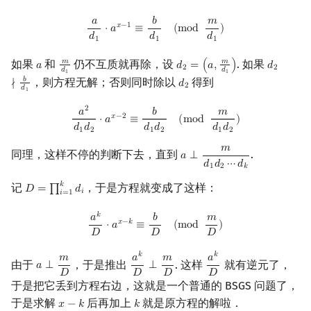
𝑎
𝑏
𝑚
a
d
1
⋅
a
x
−
1
≡
b
d
1
(
mod
m
d
1
)
𝑥
−
1
⋅
𝑎
≡
(
m
o
d
)
𝑑
𝑑
𝑑
1
1
1
如果
和
仍不互质就再除，设
. 如果
𝑚
𝑚
𝑎
𝑑
=
(
𝑎
,
)
𝑑
a
m
d
1
d
2
=
(
a
,
m
d
1
)
d
2
∤
b
d
1
2
2
𝑑
𝑑
1
1
，则方程无解；否则同时除以
得到
𝑏
∤
𝑑
d
2
2
𝑑
1
a
2
d
1
d
2
⋅
a
x
−
2
≡
b
d
1
d
2
(
mod
m
d
1
d
2
)
2
𝑎
𝑏
𝑚
𝑥
−
2
⋅
𝑎
≡
(
m
o
d
)
𝑑
𝑑
𝑑
𝑑
𝑑
𝑑
1
2
1
2
1
2
𝑚
同理，这样不停的判断下去，直到
.
𝑎
⟂
a
⟂
m
d
1
d
2
⋯
d
k
𝑑
𝑑
⋯
𝑑
1
2
𝑘
𝑘
记
，于是方程就变成了这样：
𝐷
=
∏
𝑑
D
=
∏
i
=
1
k
d
i
𝑖
𝑖
=
1
a
k
D
⋅
a
x
−
k
≡
b
D
(
mod
m
D
)
𝑘
𝑎
𝑏
𝑚
𝑥
−
𝑘
⋅
𝑎
≡
(
m
o
d
)
𝐷
𝐷
𝐷
𝑘
𝑘
𝑚
𝑎
𝑚
𝑎
由于
，于是推出
. 这样
就有逆元了，
𝑎
⟂
⟂
a
⟂
m
D
a
k
D
⟂
m
D
a
k
D
𝐷
𝐷
𝐷
𝐷
于是把它丢到方程右边，这就是一个普通的 BSGS 问题了，
于是求解
后再加上
就是原方程的解啦．
𝑥
−
𝑘
𝑘
x
−
k
k