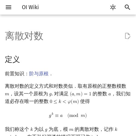
OI Wiki
键
入
离散对数
Getting Started
比赛相关简介
工具软件简介
语言基础简介
算法基础简介
搜索部分简介
动态规划部分简介
字符串部分简介
数字系统简介
定义
多项式与生成函数简介
排列组合
线性代数简介
线性规划基础
基本概念
基本概念
博弈论简介
插值
数据结构部分简介
图论部分简介
计算几何部分简介
杂项简介
RMQ
OI 赛事与赛制
题型概述
读入、输出优化
Vim
评测工具简介
Testlib 简介
Hello, World!
C++ 标准库简介
类
复杂度简介
排序简介
DP 优化简介
后缀数组简介
并查集
堆简介
分块思想
线段树基础
二叉搜索树 & 平衡树
可持久化数据结构简介
线段树套线段树
Link Cut Tree
树基础
最短路
最小生成树
强连通分量
网络流简介
图匹配
离线算法简介
随机函数
以
开
关于本项目
赛事
代码编辑工具
C++ 基础
复杂度
DFS（搜索）
动态规划基础
字符串基础
进位制
性质
代数基本定理
抽屉原理
向量
单纯形法
群论
条件概率与独立性
公平组合游戏
数值积分
栈
图论相关概念
二维计算几何基础
离散化
并查集应用
ICPC/CCPC 赛事与赛制
交互题
分段打表
Emacs
Arbiter
通用
C++ 语法基础
STL 容器
命名空间
均摊复杂度
选择排序
单调队列/单调栈优化
最优原地后缀排序算法
并查集复杂度
二叉堆
块状数组
线段树合并 & 分裂
Treap
可持久化线段树
平衡树套线段树
全局平衡二叉树
树的直径
差分约束
最小树形图
双连通分量
最大流
二分图最大匹配
CDQ 分治
随机化技巧
定义
始
如何参与
题型
评测工具
C++ 标准库
枚举
BFS（搜索）
记忆化搜索
标准库
平衡三进制
大步小步算法
快速傅里叶变换
容斥原理
内积和外积
环论
随机变量
零和游戏
高斯消元
队列
图的存储
三维计算几何基础
双指针
括号序列
常见错误
VS Code
Cena
Generator
变量
STL 算法
值类别
冒泡排序
斜率优化
配对堆
块状链表
李超线段树
Splay 树
可持久化块状数组
线段树套平衡树
Euler Tour Tree
树的中心
k 短路
最小直径生成树
割点和桥
最小割
二分图最大权匹配
整体二分
爬山算法
前置知识：
阶与原根
．
搜
OI Wiki 不是什么
学习路线
命令行
C++ 进阶
模拟
双向搜索
背包 DP
字符串匹配
格雷码
快速数论变换
斐波那契数列
矩阵
域论
随机变量的数字特征
非公平组合游戏
牛顿迭代法
链表
DFS（图论）
距离
离线算法
线段树与离线询问
算法描述
常见技巧
Atom
CCR Plus
Validator
运算
bitset
重载运算符
插入排序
四边形不等式优化
左偏树
树分块
猫树
WBLT
可持久化平衡树
树状数组套权值线段树
Top Tree
树的重心
同余最短路
圆方树
费用流
一般图最大匹配
莫队算法
模拟退火
索
离散对数的定义方式和对数类似．取有原根的正整数模数
，设其一个原根为
. 对满足
的整数
，我们知
𝑚
𝑔
(
𝑎
,
𝑚
)
=
1
𝑎
m
g
(
a
,
m
)
=
1
a
格式手册
学习资源
命令行编译与调试
C++ 与其他常用语言的区别
递归 & 分治
启发式搜索
区间 DP
字符串哈希
扩展 BSGS 算法
快速沃尔什变换
错位排列
初等变换
Schreier–Sims 算法
概率不等式
哈希表
BFS（图论）
Pick 定理
分数规划
Eclipse
Lemon
Interactor
流程控制语句
string
引用
计数排序
Slope Trick 优化
Sqrt Tree
区间最值操作 & 区间历史
替罪羊树
可持久化字典树
分块套树状数组
最近公共祖先
点/边连通度
上下界网络流
一般图最大权匹配
道必存在唯一的整数
使得
0
≤
𝑘
<
𝜑
(
𝑚
)
0
≤
k
<
φ
(
m
)
值
g
k
≡
a
(
mod
m
)
𝑘
数学符号表
技巧
编译器
Pascal 转 C++ 急救
贪心
A*
DAG 上的 DP
字典树 (Trie)
基于值域预处理的快速离散对
Chirp Z 变换
卡特兰数
行列式
并查集
树上问题
三角剖分
随机化
Notepad++
Checker
高级数据类型
pair
常量
基数排序
WQS 二分
笛卡尔树
可持久化可并堆
树链剖分
Stoer–Wagner 算法
稳定匹配
𝑔
≡
𝑎
(
m
o
d
𝑚
)
数
Kinetic Tournament Tree
我们称这个
为以
为底，模
的离散对数，记作
𝑘
𝑔
𝑚
𝑘
k
g
m
k
=
ind
g
a
F.A.Q.
出题
WSL (Windows 10)
Python 速成
排序
迭代加深搜索
树形 DP
前缀函数与 KMP 算法
多项式牛顿迭代
斯特林数
线性空间
堆
有向无环图
凸包
悬线法
Kate
函数
新版 C++ 特性
快速排序
状态设计优化
Size Balanced Tree
树上启发式合并