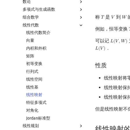
数论
多项式与生成函数
数论基础
称
是
到
组合数学
模算术简介
多项式与生成函数简介
𝑇
𝑉
𝑊
T
V
W
线性代数
素数
代数基本定理
排列组合
例如，恒等变换
最大公约数
快速傅里叶变换
抽屉原理
线性代数简介
可以记
欧拉函数
快速数论变换
容斥原理
向量
𝐿
(
𝑉
,
𝑊
)
L
(
V
,
W
)
．
筛法
快速沃尔什变换
斐波那契数列
内积和外积
𝐿
(
𝑉
)
L
(
V
)
分解质因数
Chirp Z 变换
错位排列
矩阵
裴蜀定理 & 一次不定方程
多项式牛顿迭代
卡特兰数
初等变换
性质
费马小定理 & 欧拉定理
多项式多点求值|快速插值
斯特林数
行列式
线性映射将
模逆元
多项式初等函数
贝尔数
线性空间
线性同余方程
常系数齐次线性递推
伯努利数
线性基
线性映射保
中国剩余定理
多项式平移|连续点值平移
Entringer Number
线性映射
线性映射保
升幂引理
符号化方法
Eulerian Number
特征多项式
但是线性映射不
阶乘取模
Lagrange 反演
分拆数
对角化
卢卡斯定理
形式幂级数复合|复合逆
范德蒙德卷积
Jordan标准型
线性规划
同余方程
普通生成函数
Pólya 计数
线性映射