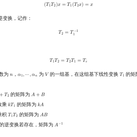
(
T
1
T
2
)
x
=
T
1
(
T
2
x
)
=
x
(
𝑇
𝑇
)
𝑥
=
𝑇
(
𝑇
𝑥
)
=
𝑥
1
2
1
2
逆变换，记作：
T
2
=
T
1
−
1
−
1
𝑇
=
𝑇
2
1
T
1
T
2
=
T
2
T
1
=
T
e
𝑇
𝑇
=
𝑇
𝑇
=
𝑇
1
2
2
1
𝑒
数为
，
为
的一组基，在这组基下线性变换
的矩
𝑛
𝛼
,
⋯
,
𝛼
𝑉
𝑇
n
α
1
,
⋯
,
α
n
V
T
1
1
𝑛
1
的矩阵为
+
𝑇
𝐴
+
𝐵
T
2
A
+
B
2
数乘
的矩阵为
𝑘
𝑇
𝑘
𝐴
k
T
1
k
A
1
乘积
的矩阵为
𝑇
𝑇
𝐴
𝐵
T
1
T
2
A
B
1
2
的逆变换若存在，矩阵为
−
1
𝐴
A
−
1