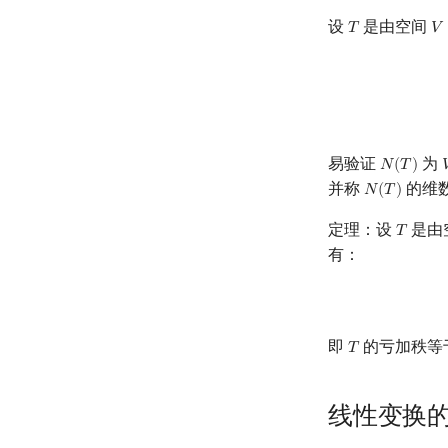
设
是由空间
𝑇
𝑉
T
V
易验证
为
𝑁
(
𝑇
)

N
(
T
)
并称
的维
𝑁
(
𝑇
)
N
(
T
)
定理：设
是由
𝑇
T
有：
即
的亏加秩等
𝑇
T
线性变换