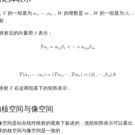
，
的一组基为
，
的维数是
，
的一组基为
𝑉
𝛼
,
⋯
,
𝛼
𝑊
𝑚
𝑊
𝛽
,
V
α
1
,
⋯
,
α
n
W
m
W
β
1
,
1
𝑛
1
射．
映射后的向量用
表示：
𝛽
β
T
α
j
=
a
1
j
β
1
+
⋯
+
a
m
j
β
m
𝑇
𝛼
=
𝑎
𝛽
+
⋯
+
𝑎
𝛽
𝑗
1
𝑗
1
𝑚
𝑗
𝑚
T
(
α
1
,
⋯
,
α
n
)
=
(
T
α
1
,
⋯
,
T
α
n
)
=
(
β
1
,
⋯
,
β
m
)
A
𝑇
(
𝛼
,
⋯
,
𝛼
)
=
(
𝑇
𝛼
,
⋯
,
𝑇
𝛼
)
=
(
𝛽
,
⋯
,
𝛽
)
𝐴
1
𝑛
1
𝑛
1
𝑚
映射
在这两组基下的矩阵表示．
𝑇
T
的核空间与像空间
像空间是站在线性映射的视角下叙述的．借助矩阵表示可以看出
阵的核空间与像空间是一致的．