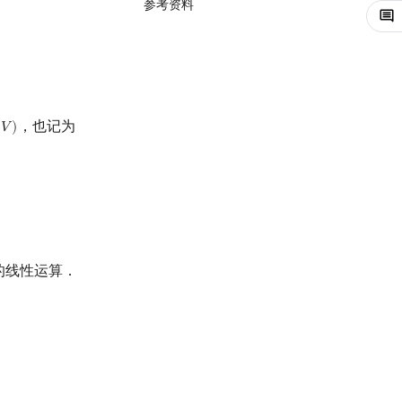
参考资料
．
，也记为
𝑉
)
)
的线性运算．