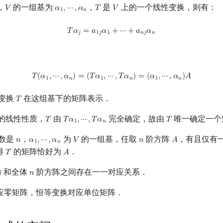
，
的一组基为
，
是
上的一个线性变换，则有：
𝑉
𝛼
,
⋯
,
𝛼
𝑇
𝑉
V
α
1
,
⋯
,
α
n
T
V
1
𝑛
T
α
j
=
a
1
j
α
1
+
⋯
+
a
n
j
α
n
𝑇
𝛼
=
𝑎
𝛼
+
⋯
+
𝑎
𝛼
𝑗
1
𝑗
1
𝑛
𝑗
𝑛
T
(
α
1
,
⋯
,
α
n
)
=
(
T
α
1
,
⋯
,
T
α
n
)
=
(
α
1
,
⋯
,
α
n
)
A
𝑇
(
𝛼
,
⋯
,
𝛼
)
=
(
𝑇
𝛼
,
⋯
,
𝑇
𝛼
)
=
(
𝛼
,
⋯
,
𝛼
)
𝐴
1
𝑛
1
𝑛
1
𝑛
变换
在这组基下的矩阵表示．
𝑇
T
的线性性质，
由
完全确定，故由
唯一确定一个
𝑇
𝑇
𝛼
,
⋯
,
𝑇
𝛼
𝑇
T
T
α
1
,
⋯
,
T
α
n
T
1
𝑛
数是
，
为
的一组基，任取
阶方阵
，有且仅有
𝑛
𝛼
,
⋯
,
𝛼
𝑉
𝑛
𝐴
n
α
1
,
⋯
,
α
n
V
n
A
1
𝑛
得
的矩阵恰好为
．
𝑇
𝐴
T
A
和全体
阶方阵之间存在一一对应关系．
)
𝑛
n
应零矩阵，恒等变换对应单位矩阵．