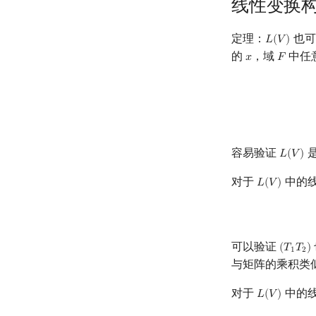
线性变换
定理：
也可
𝐿
(
𝑉
)
L
(
V
)
的
，域
中任
𝑥
𝐹
x
F
容易验证
𝐿
(
𝑉
)
L
(
V
)
对于
中的
𝐿
(
𝑉
)
L
(
V
)
可以验证
(
𝑇
𝑇
)
(
T
1
T
2
)
1
2
与矩阵的乘积类
对于
中的
𝐿
(
𝑉
)
L
(
V
)