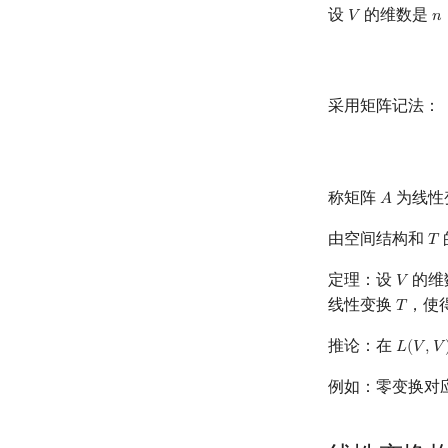
设
的维数是
𝑉
𝑛
V
n
采用矩阵记法：
称矩阵
为线性
𝐴
A
由空间结构和
𝑇
T
定理：设
的维
𝑉
V
线性变换
，使
𝑇
T
推论：在
𝐿
(
𝑉
,
𝑉
L
(
V
,
V
)
例如：零变换对