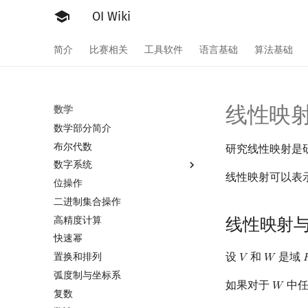
OI Wiki
简介
比赛相关
工具软件
语言基础
算法基础
线性映
数学
数学部分简介
布尔代数
研究线性映射是
数字系统
线性映射可以表
位操作
数字系统简介
二进制集合操作
进位制
高精度计算
平衡三进制
线性映射
快速幂
格雷码
设
和
是域
置换和排列
𝑉
𝑊

V
W
弧度制与坐标系
如果对于
中任
𝑊
W
复数