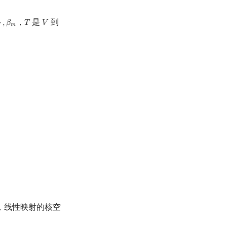
，
是
到
⋯
,
𝛽
𝑇
𝑉
⋯
,
β
m
T
V
𝑚
，线性映射的核空