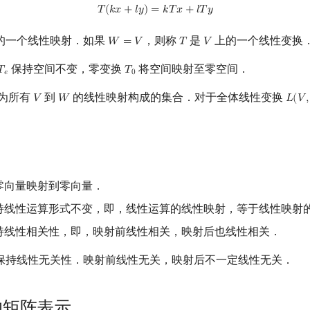
T
(
k
x
+
l
y
)
=
k
T
x
+
l
T
y
𝑇
(
𝑘
𝑥
+
𝑙
𝑦
)
=
𝑘
𝑇
𝑥
+
𝑙
𝑇
𝑦
的一个线性映射．如果
，则称
是
上的一个线性变换
𝑊
=
𝑉
𝑇
𝑉
W
=
V
T
V
保持空间不变，零变换
将空间映射至零空间．
𝑇
𝑇
T
e
T
0
𝑒
0
为所有
到
的线性映射构成的集合．对于全体线性变换
𝑉
𝑊
𝐿
(
𝑉
,
V
W
L
(
V
,
V
零向量映射到零向量．
持线性运算形式不变，即，线性运算的线性映射，等于线性映射
持线性相关性，即，映射前线性相关，映射后也线性相关．
保持线性无关性．映射前线性无关，映射后不一定线性无关．
的矩阵表示