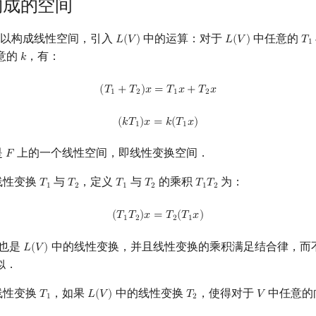
构成的空间
以构成线性空间，引入
中的运算：对于
中任意的
𝐿
(
𝑉
)
𝐿
(
𝑉
)
𝑇
L
(
V
)
L
(
V
)
T
1
1
意的
，有：
𝑘
k
(
T
1
+
T
2
)
x
=
T
1
x
+
T
2
x
(
𝑇
+
𝑇
)
𝑥
=
𝑇
𝑥
+
𝑇
𝑥
1
2
1
2
(
k
T
1
)
x
=
k
(
T
1
x
)
(
𝑘
𝑇
)
𝑥
=
𝑘
(
𝑇
𝑥
)
1
1
是
上的一个线性空间，即线性变换空间．
𝐹
F
线性变换
与
，定义
与
的乘积
为：
𝑇
𝑇
𝑇
𝑇
𝑇
𝑇
T
1
T
2
T
1
T
2
T
1
T
2
1
2
1
2
1
2
(
T
1
T
2
)
x
=
T
2
(
T
1
x
)
(
𝑇
𝑇
)
𝑥
=
𝑇
(
𝑇
𝑥
)
1
2
2
1
也是
中的线性变换，并且线性变换的乘积满足结合律，而
𝐿
(
𝑉
)
L
(
V
)
似．
线性变换
，如果
中的线性变换
，使得对于
中任意的
𝑇
𝐿
(
𝑉
)
𝑇
𝑉
T
1
L
(
V
)
T
2
V
1
2