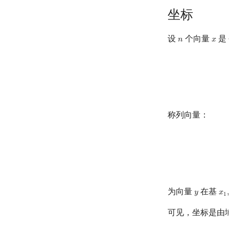
坐标
设
个向量
是
𝑛
𝑥
n
x
称列向量：
为向量
在基
𝑦
𝑥
,
y
x
1
,
1
可见，坐标是由