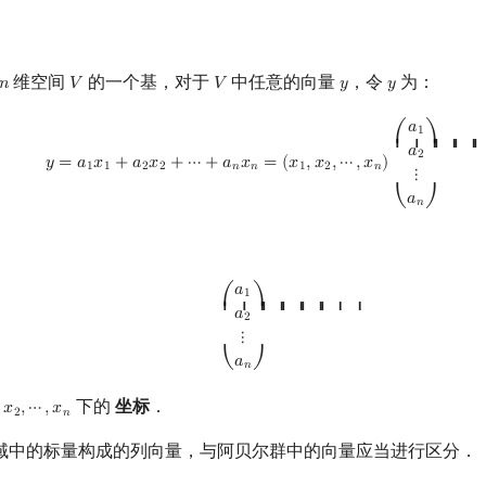
维空间
的一个基，对于
中任意的向量
，令
为：
𝑛
𝑉
𝑉
𝑦
𝑦
n
V
V
y
y
y
=
a
1
x
1
+
a
2
x
2
+
⋯
+
a
n
x
n
=
(
x
1
,
x
2
,
⋯
,
x
n
)
(
a
1
a
2
⋮
a
n
)
𝑎
1
⎛
⎞
⎜ ⎜ ⎜ ⎜ ⎜
⎟ ⎟ ⎟
𝑎
2
𝑦
=
𝑎
𝑥
+
𝑎
𝑥
+
⋯
+
𝑎
𝑥
=
(
𝑥
,
𝑥
,
⋯
,
𝑥
)
1
1
2
2
𝑛
𝑛
1
2
𝑛
⋮
𝑎
⎝
⎠
𝑛
(
a
1
a
2
⋮
a
n
)
𝑎
1
⎛
⎞
⎜ ⎜ ⎜ ⎜ ⎜ ⎜
⎟ ⎟ ⎟ ⎟ ⎟ ⎟
𝑎
2
⋮
𝑎
⎝
⎠
𝑛
下的
坐标
．
𝑥
,
⋯
,
𝑥
x
2
,
⋯
,
x
n
2
𝑛
域中的标量构成的列向量，与阿贝尔群中的向量应当进行区分．