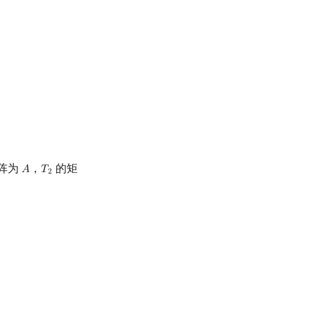
阵为
，
的矩
𝐴
𝑇
A
T
2
2