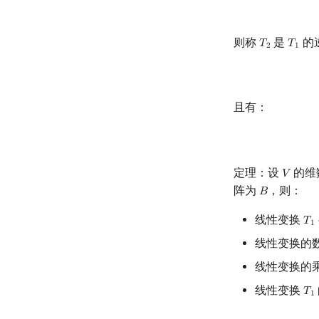
则称
是
的
𝑇
𝑇
T
2
T
1
2
1
且有：
定理：设
的维
𝑉
V
阵为
，则：
𝐵
B
线性变换
𝑇
T
1
+
1
线性变换的
线性变换的
线性变换
𝑇
T
1
1