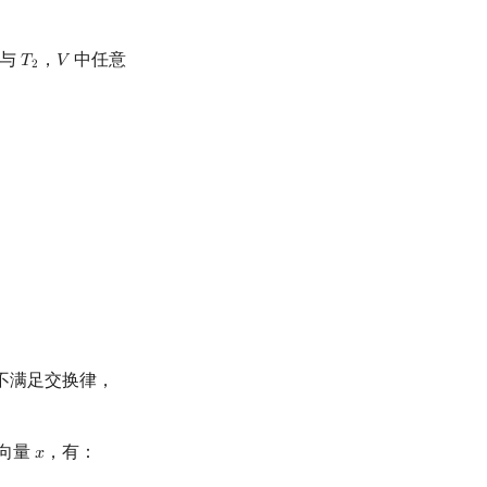
与
，
中任意
𝑇
𝑉
T
2
V
2
不满足交换律，
向量
，有：
𝑥
x