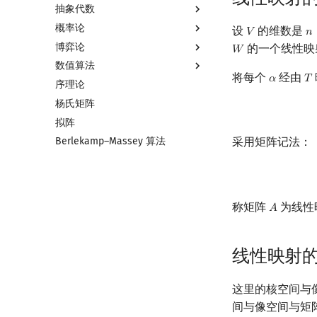
抽象代数
二次剩余
指数生成函数
图论计数
线性规划基础
概率论
阶 & 原根
单纯形法
基本概念
设
的维数是
𝑉
𝑛
V
n
博弈论
离散对数
群论
基本概念
的一个线性映
𝑊
W
数值算法
高次剩余 & 单位根
环论
条件概率与独立性
博弈论简介
将每个
经由
𝛼
𝑇
α
T
序理论
数论分块
域论
随机变量
公平组合游戏
插值
杨氏矩阵
狄利克雷卷积
Schreier–Sims 算法
随机变量的数字特征
零和游戏
数值积分
拟阵
莫比乌斯反演
概率不等式
非公平组合游戏
高斯消元
采用矩阵记法：
Berlekamp–Massey 算法
杜教筛
牛顿迭代法
Powerful Number 筛
Min_25 筛
洲阁筛
称矩阵
为线性
𝐴
A
类欧几里德算法
Meissel–Lehmer 算法
线性映射
连分数
Stern–Brocot 树与 Farey 序列
这里的核空间与
二次域
间与像空间与矩
Pell 方程