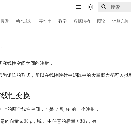
键入以开始
搜索
动态规划
字符串
数学
数据结构
图论
计算几何
射
研究线性空间之间的映射．
示为矩阵的形式，所以在线性映射中矩阵中的大量概念都可以找
与线性变换
上的两个线性空间，
是
到
的一个映射．

𝑇
𝑉
𝑊
F
T
V
W
意的向量
和
，域
中任意的标量
和
，有：
𝑥
𝑦
𝐹
𝑘
𝑙
x
y
F
k
l