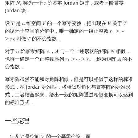
矩阵
称为一个
阶幂零 Jordan 矩阵，或者
阶幂零
𝑁
𝑟
𝑟
N
r
r
r
𝑟
Jordan 块．
设
是
维空间
的一个幂零变换，把出现在
关于
𝑇
𝑛
𝑉
𝑉
𝑇
T
n
V
V
T
的循环子空间的分解中，唯一确定的一组正整数
𝑟
≥
⋯
r
1
≥
⋯
≥
r
S
1
叫做
的不变指数．
≥
𝑟
𝑇
T
𝑆
对于
阶幂零矩阵
，
与一个上述形状的矩阵
相似，
𝑛
𝐴
𝐴
𝑁
n
A
A
N
也唯一确定一个正整数序列
，称为矩阵
的不
𝑟
≥
⋯
≥
𝑟
𝐴
r
1
≥
⋯
≥
r
S
A
1
𝑆
变指数．
幂零阵虽然不能和对角阵相似，但是可以相似于这样的标准
形式．在 Jordan 标准型，将相似对角化与幂零阵的标准形
式，二者结合起来，给出一般的矩阵通过相似变换可以达到
的标准形式．
一些定理
设
是空间
的一个幂零变换，而
T
V