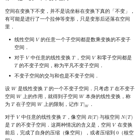
回文树
二次剩余
可持久化数据结构
欧拉图
Kahan 求和
空间在变换下不变，并不是说坐标在变换下真的「不变」，
有可能是进行了一个拉伸等变形，只是变形后还落在空间
序列自动机
阶 & 原根
树套树
哈密顿图
珂朵莉树/颜色段均摊
里．
最小表示法
离散对数
K-D Tree
二分图
空间优化简介
线性空间
的任意一个子空间都是数乘变换的不变子
𝑉
V
空间．
Lyndon 分解
高次剩余 & 单位根
动态树
平面图
对于
中任意的线性变换
，空间
和零子空间都是
𝑉
𝑇
𝑉
V
T
V
的不变子空间，称为平凡不变子空间．
𝑇
T
Main–Lorentz 算法
数论分块
析合树
弦图
不变子空间的交与和也是不变子空间．
狄利克雷卷积
PQ 树
图的着色
设
是线性变换
的一个不变子空间．只考虑
在不变子
𝑊
𝑇
𝑇
W
T
T
空间
上的作用，就得到子空间
本身的线性变换，称
𝑊
𝑊
W
W
莫比乌斯反演
手指树
网络流
为
在子空间
上的限制，记作
．
𝑇
𝑊
𝑇
|
T
W
T
|
W
𝑊
杜教筛
霍夫曼树
图的匹配
对于
中任意的线性变换
，像空间
与核空间
𝑉
𝑇
𝑅
(
𝑇
)
𝑁
(
𝑇
)
V
T
R
(
T
)
N
(
T
)
是
的不变子空间．这两种情况的含义是，空间
在变换
𝑇
𝑉
T
V
Powerful Number 筛
Prüfer 序列
前后，完成了自身的压缩（像空间），或者压缩到
（核空
0
0