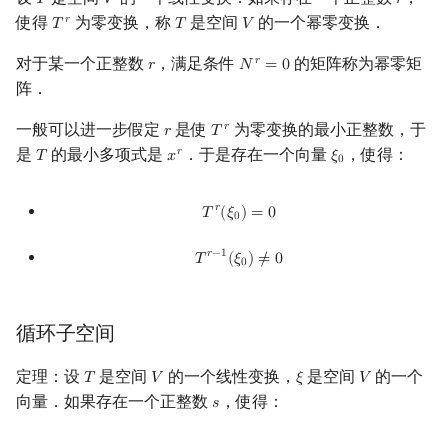
𝑇
𝑉
𝑟
T
V
r
使得
为零变换，称
是空间
的一个幂零变换．
𝑟
𝑇
𝑇
𝑉
T
r
T
V
对于某一个正整数
，满足条件
的矩阵称为幂零矩
𝑟
𝑟
𝑁
=
0
r
N
r
=
0
阵．
一般可以进一步假定
是使
为零变换的最小正整数，于
𝑟
𝑟
𝑇
r
T
r
是
的最小多项式是
．于是存在一个向量
，使得：
𝑟
𝑇
𝑥
𝜉
T
x
r
ξ
0
0
T
r
(
ξ
0
)
=
0
𝑟
𝑇
(
𝜉
)
=
0
0
T
r
−
1
(
ξ
0
)
≠
0
𝑟
−
1
𝑇
(
𝜉
)
≠
0
0
循环子空间
定理：设
是空间
的一个线性变换，
是空间
的一个
𝑇
𝑉
𝜉
𝑉
T
V
ξ
V
向量．如果存在一个正整数
，使得：
𝑠
s