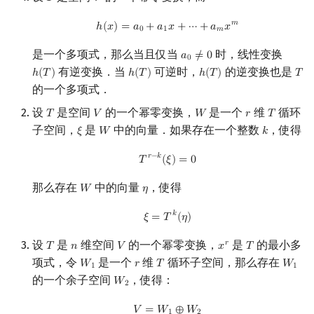
𝑇
𝑉
h
(
x
)
=
a
0
+
a
1
x
+
⋯
+
a
m
x
m
𝑚
ℎ
(
𝑥
)
=
𝑎
+
𝑎
𝑥
+
⋯
+
𝑎
𝑥
0
1
𝑚
是一个多项式，那么当且仅当
时，线性变换
𝑎
≠
0
a
0
≠
0
0
有逆变换．当
可逆时，
的逆变换也是
ℎ
(
𝑇
)
ℎ
(
𝑇
)
ℎ
(
𝑇
)
𝑇
h
(
T
)
h
(
T
)
h
(
T
)
T
的一个多项式．
设
是空间
的一个幂零变换，
是一个
维
循环
𝑇
𝑉
𝑊
𝑟
𝑇
T
V
W
r
T
子空间，
是
中的向量．如果存在一个整数
，使得
𝜉
𝑊
𝑘
ξ
W
k
T
r
−
k
(
ξ
)
=
0
𝑟
−
𝑘
𝑇
(
𝜉
)
=
0
那么存在
中的向量
，使得
𝑊
𝜂
W
η
ξ
=
T
k
(
η
)
𝑘
𝜉
=
𝑇
(
𝜂
)
设
是
维空间
的一个幂零变换，
是
的最小多
𝑟
𝑇
𝑛
𝑉
𝑥
𝑇
T
n
V
x
r
T
项式，令
是一个
维
循环子空间，那么存在
𝑊
𝑟
𝑇
𝑊
W
1
r
T
W
1
1
1
的一个余子空间
，使得：
𝑊
W
2
2
V
=
W
1
⊕
W
2
𝑉
=
𝑊
⊕
𝑊