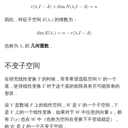
r
(
λ
i
I
−
A
)
+
dim
N
(
λ
i
I
−
A
)
=
n
𝑟
(
𝜆
𝐼
−
𝐴
)
+
d
i
m
𝑁
(
𝜆
𝐼
−
𝐴
)
=
𝑛
镜像站列表
Special Judge
Java 速成
前缀和 & 差分
IDA*
状压 DP
Boyer–Moore 算法
裴蜀定理 & 一次不定方程
多项式多点求值|快速插值
贝尔数
块状数据结构
拓扑排序
扫描线
有限状态自动机
一些定理
Dev-C++
文件操作
Lambda 表达式
归并排序
AVL 树
虚树
𝑖
𝑖
因此，特征子空间
的维数为：
𝐸
(
𝜆
)
E
(
λ
i
)
𝑖
致谢
Testlib
Java 进阶
二分
回溯法
数位 DP
Z 函数（扩展 KMP）
费马小定理 & 欧拉定理
多项式初等函数
伯努利数
单调栈
最短路问题
旋转卡壳
计算理论基础
CLion
pb_ds
堆排序
红黑树
树分治
dim
E
(
λ
i
)
=
n
−
r
(
λ
i
I
−
A
)
d
i
m
𝐸
(
𝜆
)
=
𝑛
−
𝑟
(
𝜆
𝐼
−
𝐴
)
𝑖
𝑖
Polygon
倍增
Dancing Links
插头 DP
AC 自动机
模逆元
常系数齐次线性递推
Entringer Number
单调队列
生成树问题
半平面交
字节顺序
Geany
编译优化
桶排序
左偏红黑树
动态树分治
也称为
的
几何重数
．
𝜆
λ
i
𝑖
OJ 工具
构造
Alpha–Beta 剪枝
计数 DP
后缀数组 (SA)
线性同余方程
多项式平移|连续点值平移
Eulerian Number
ST 表
斯坦纳树
平面最近点对
约瑟夫问题
Xcode
希尔排序
AA 树
AHU 算法
不变子空间
LaTeX 入门
优化
动态 DP
后缀自动机 (SAM)
中国剩余定理
符号化方法
分拆数
树状数组
拆点
随机增量法
表达式求值
GUIDE
锦标赛排序
树哈希
Git
概率 DP
后缀平衡树
升幂引理
Lagrange 反演
范德蒙德卷积
线段树
连通性相关
反演变换
在一台机器上规划任务
Sublime Text
Tim 排序
树上随机游走
在研究线性变换
的时候，常常希望选取空间
的一个
𝑇
𝑉
T
V
基，使得线性变换
对于这个基的矩阵具有尽可能简单的
𝑇
T
DP 套 DP
广义后缀自动机
阶乘取模
形式幂级数复合|复合逆
Pólya 计数
划分树
环计数问题
计算几何杂项
主元素问题
CP Editor
排序相关 STL
形状．
设
是数域
上的线性空间，
是
的一个子空间，
𝑉
𝐹
𝑊
𝑉
𝑇
V
F
W
V
T
DP 优化
后缀树
卢卡斯定理
普通生成函数
图论计数
二叉搜索树 & 平衡树
最小环
Garsia–Wachs 算法
Code::Blocks
排序应用
是
上的一个线性变换．如果对于
中任意的向量
，都
𝑉
𝑊
𝑥
V
W
x
有
也在
中（也称为空间在变换下不变或稳定），
𝑇
(
𝑥
)
𝑊
T
(
x
)
W
其它 DP 方法
Manacher
同余方程
指数生成函数
跳表
2-SAT
15-puzzle
称
是
的一个不变子空间．
𝑊
𝑇
W
T