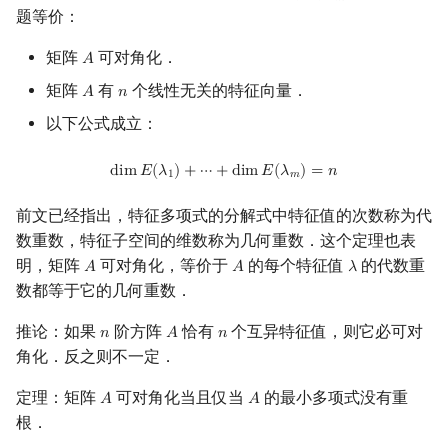
题等价：
矩阵
可对角化．
𝐴
A
矩阵
有
个线性无关的特征向量．
𝐴
𝑛
A
n
以下公式成立：
dim
E
(
λ
1
)
+
⋯
+
dim
E
(
λ
m
)
=
n
d
i
m
𝐸
(
𝜆
)
+
⋯
+
d
i
m
𝐸
(
𝜆
)
=
𝑛
1
𝑚
前文已经指出，特征多项式的分解式中特征值的次数称为代
数重数，特征子空间的维数称为几何重数．这个定理也表
明，矩阵
可对角化，等价于
的每个特征值
的代数重
𝐴
𝐴
𝜆
A
A
λ
数都等于它的几何重数．
推论：如果
阶方阵
恰有
个互异特征值，则它必可对
𝑛
𝐴
𝑛
n
A
n
角化．反之则不一定．
定理：矩阵
可对角化当且仅当
的最小多项式没有重
𝐴
𝐴
A
A
根．