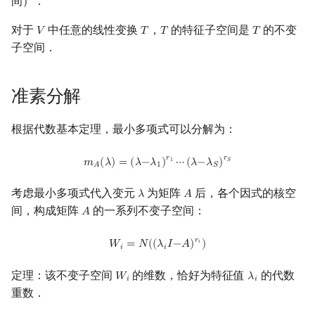
间）．
Min_25 筛
矩阵树定理
对于
中任意的线性变换
，
的特征子空间是
的不变
𝑉
𝑇
𝑇
𝑇
V
T
T
T
洲阁筛
LGV 引理
子空间．
类欧几里德算法
最大团搜索算法
准素分解
Meissel–Lehmer 算法
支配树
根据代数基本定理，最小多项式可以分解为：
连分数
图上随机游走
m
A
(
λ
)
=
(
λ
−
λ
1
)
r
1
⋯
(
λ
−
λ
S
)
r
S
𝑟
𝑟
𝑚
(
𝜆
)
=
(
𝜆
−
𝜆
)
⋯
(
𝜆
−
𝜆
)
1
𝑆
1
𝑆
𝐴
Stern–Brocot 树与 Farey 序列
考虑最小多项式代入变元
为矩阵
后，各个因式的核空
𝜆
𝐴
λ
A
间，构成矩阵
的一系列不变子空间：
𝐴
A
二次域
W
i
=
N
(
(
λ
i
I
−
A
)
r
i
)
𝑟
𝑊
=
𝑁
(
(
𝜆
𝐼
−
𝐴
)
)
𝑖
𝑖
𝑖
Pell 方程
定理：该不变子空间
的维数，恰好为特征值
的代数
𝑊
𝜆
W
i
λ
i
𝑖
𝑖
重数．