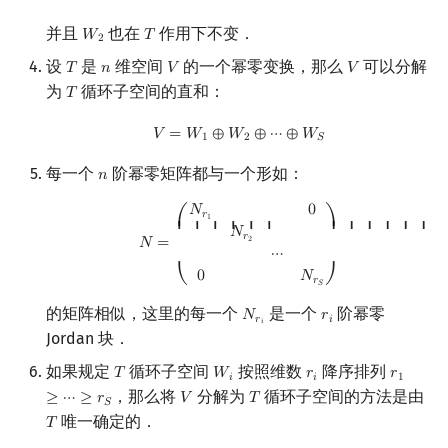
1
2
并且
也在
作用下不变．
𝑊
𝑇
W
2
T
2
设
是
维空间
的一个幂零变换，那么
可以分解
𝑇
𝑛
𝑉
𝑉
T
n
V
V
为
循环子空间的直和：
𝑇
T
V
=
W
1
⊕
W
2
⊕
⋯
⊕
W
S
𝑉
=
𝑊
⊕
𝑊
⊕
⋯
⊕
𝑊
1
2
𝑆
每一个
阶幂零矩阵都与一个形如：
𝑛
n
N
=
(
N
r
1
0
N
r
2
⋯
0
N
r
S
)
𝑁
0
𝑟
1
⎛
⎞
⎜ ⎜ ⎜ ⎜ ⎜ ⎜
⎟ ⎟ ⎟ ⎟ ⎟ ⎟
𝑁
𝑟
2
𝑁
=
⋯
0
𝑁
⎝
⎠
𝑟
𝑆
的矩阵相似，这里的每一个
是一个
阶幂零
𝑁
𝑟
N
r
i
r
i
𝑟
𝑖
𝑖
Jordan 块．
如果规定
循环子空间
按照维数
降序排列
𝑇
𝑊
𝑟
𝑟
T
W
i
r
i
r
1
≥
⋯
≥
r
𝑖
𝑖
1
，那么将
分解为
循环子空间的方法是由
≥
⋯
≥
𝑟
𝑉
𝑇
V
T
𝑆
唯一确定的．
𝑇
T