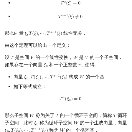
T
s
(
ξ
)
=
0
𝑠
𝑇
(
𝜉
)
=
0
T
s
−
1
(
ξ
)
≠
0
𝑠
−
1
𝑇
(
𝜉
)
≠
0
那么向量
线性无关．
𝑠
−
1
𝜉
,
𝑇
(
𝜉
)
,
⋯
,
𝑇
(
𝜉
)
ξ
,
T
(
ξ
)
,
⋯
,
T
s
−
1
(
ξ
)
由这个定理可以给出一个定义：
设
是空间
的一个线性变换，
是
的一个子空间．
𝑇
𝑉
𝑊
𝑉
T
V
W
V
如果存在一个向量
和一个正整数
，使得：
𝜉
𝑟
ξ
0
r
0
向量
构成
的一个基．
𝑟
−
1
𝜉
,
𝑇
(
𝜉
)
,
⋯
,
𝑇
(
𝜉
)
𝑊
ξ
0
,
T
(
ξ
0
)
,
⋯
,
T
r
−
1
(
ξ
0
)
W
0
0
0
如下等式成立：
T
r
(
ξ
0
)
=
0
𝑟
𝑇
(
𝜉
)
=
0
0
那么子空间
称为关于
的一个循环子空间，简称
循环
𝑊
𝑇
𝑇
W
T
T
子空间．此时
称为循环子空间
的一个生成向量，向量
𝜉
𝑊
ξ
0
W
0
称为
的一个循环基．
𝑟
−
1
𝜉
,
𝑇
(
𝜉
)
,
⋯
,
𝑇
(
𝜉
)
𝑊
ξ
0
,
T
(
ξ
0
)
,
⋯
,
T
r
−
1
(
ξ
0
)
W