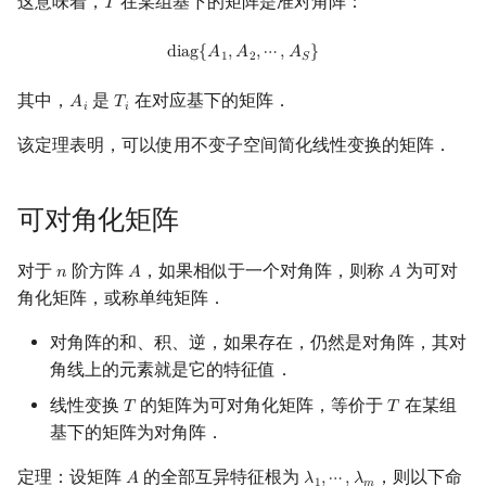
这意味着，
在某组基下的矩阵是准对角阵：
𝑇
T
diag
{
A
1
,
A
2
,
⋯
,
A
S
}
d
i
a
g
{
𝐴
,
𝐴
,
⋯
,
𝐴
}
1
2
𝑆
其中，
是
在对应基下的矩阵．
𝐴
𝑇
A
i
T
i
𝑖
𝑖
该定理表明，可以使用不变子空间简化线性变换的矩阵．
可对角化矩阵
对于
阶方阵
，如果相似于一个对角阵，则称
为可对
𝑛
𝐴
𝐴
n
A
A
角化矩阵，或称单纯矩阵．
对角阵的和、积、逆，如果存在，仍然是对角阵，其对
角线上的元素就是它的特征值．
线性变换
的矩阵为可对角化矩阵，等价于
在某组
𝑇
𝑇
T
T
基下的矩阵为对角阵．
定理：设矩阵
的全部互异特征根为
，则以下命
𝐴
𝜆
,
⋯
,
𝜆
A
λ
1
,
⋯
,
λ
m
1
𝑚