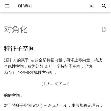
OI Wiki
键
入
对角化
Getting Started
比赛相关简介
工具软件简介
语言基础简介
算法基础简介
搜索部分简介
动态规划部分简介
字符串部分简介
数字系统简介
数论基础
多项式与生成函数简介
排列组合
特征子空间
线性规划基础
基本概念
基本概念
博弈论简介
插值
数据结构部分简介
图论部分简介
计算几何部分简介
杂项简介
RMQ
OI 赛事与赛制
题型概述
读入、输出优化
Vim
评测工具简介
Testlib 简介
Hello, World!
C++ 标准库简介
类
复杂度简介
排序简介
DP 优化简介
后缀数组简介
并查集
堆简介
分块思想
线段树基础
二叉搜索树 & 平衡树
可持久化数据结构简介
线段树套线段树
Link Cut Tree
树基础
最短路
最小生成树
强连通分量
网络流简介
图匹配
离线算法简介
随机函数
以
开
关于本项目
赛事
代码编辑工具
C++ 基础
复杂度
DFS（搜索）
动态规划基础
字符串基础
进位制
模算术简介
代数基本定理
抽屉原理
不变子空间
单纯形法
群论
条件概率与独立性
公平组合游戏
数值积分
栈
图论相关概念
二维计算几何基础
离散化
并查集应用
ICPC/CCPC 赛事与赛制
交互题
分段打表
Emacs
Arbiter
通用
C++ 语法基础
STL 容器
命名空间
均摊复杂度
选择排序
单调队列/单调栈优化
最优原地后缀排序算法
并查集复杂度
二叉堆
块状数组
线段树合并 & 分裂
Treap
可持久化线段树
平衡树套线段树
全局平衡二叉树
树的直径
差分约束
最小树形图
双连通分量
最大流
二分图最大匹配
CDQ 分治
随机化技巧
特征子空间
始
如何参与
题型
评测工具
C++ 标准库
枚举
BFS（搜索）
记忆化搜索
标准库
平衡三进制
素数
快速傅里叶变换
容斥原理
准素分解
环论
随机变量
零和游戏
高斯消元
队列
图的存储
三维计算几何基础
双指针
括号序列
常见错误
VS Code
Cena
Generator
变量
STL 算法
值类别
冒泡排序
斜率优化
配对堆
块状链表
李超线段树
Splay 树
可持久化块状数组
线段树套平衡树
Euler Tour Tree
树的中心
k 短路
最小直径生成树
割点和桥
最小割
二分图最大权匹配
整体二分
爬山算法
矩阵
的属于
的全部特征向量，再添上零向量，构成一
𝐴
𝜆
A
λ
0
搜
0
个线性空间，称为矩阵
的一个特征子空间，记为
𝐴
A
OI Wiki 不是什么
学习路线
命令行
C++ 进阶
模拟
双向搜索
背包 DP
字符串匹配
格雷码
最大公约数
快速数论变换
斐波那契数列
可对角化矩阵
域论
随机变量的数字特征
非公平组合游戏
牛顿迭代法
链表
DFS（图论）
距离
离线算法
线段树与离线询问
常见技巧
Atom
CCR Plus
Validator
运算
bitset
重载运算符
插入排序
四边形不等式优化
左偏树
树分块
猫树
WBLT
可持久化平衡树
树状数组套权值线段树
Top Tree
树的重心
同余最短路
圆方树
费用流
一般图最大匹配
莫队算法
模拟退火
索
．它是齐次线性方程组：
𝐸
(
𝜆
)
E
(
λ
0
)
0
格式手册
学习资源
命令行编译与调试
C++ 与其他常用语言的区别
递归 & 分治
启发式搜索
区间 DP
字符串哈希
欧拉函数
快速沃尔什变换
错位排列
幂零矩阵
Schreier–Sims 算法
概率不等式
哈希表
BFS（图论）
Pick 定理
分数规划
Eclipse
Lemon
Interactor
流程控制语句
string
引用
计数排序
Slope Trick 优化
Sqrt Tree
区间最值操作 & 区间历史
替罪羊树
可持久化字典树
分块套树状数组
最近公共祖先
点/边连通度
上下界网络流
一般图最大权匹配
(
λ
0
I
−
A
)
X
=
0
(
𝜆
𝐼
−
𝐴
)
𝑋
=
0
0
值
数学符号表
技巧
编译器
Pascal 转 C++ 急救
贪心
A*
DAG 上的 DP
字典树 (Trie)
筛法
Chirp Z 变换
卡特兰数
并查集
树上问题
三角剖分
随机化
循环子空间
Notepad++
Checker
高级数据类型
pair
常量
基数排序
WQS 二分
笛卡尔树
可持久化可并堆
树链剖分
Stoer–Wagner 算法
稳定匹配
的解空间．
Kinetic Tournament Tree
对于特征子空间
，由亏加秩定理有：
𝐸
(
𝜆
)
=
𝑁
(
𝜆
𝐼
−
𝐴
)
E
(
λ
i
)
=
N
(
λ
i
I
−
A
)
F.A.Q.
出题
WSL (Windows 10)
Python 速成
排序
迭代加深搜索
树形 DP
前缀函数与 KMP 算法
分解质因数
多项式牛顿迭代
斯特林数
堆
有向无环图
凸包
悬线法
幂零 Jordan 块
Kate
函数
新版 C++ 特性
快速排序
状态设计优化
Size Balanced Tree
树上启发式合并
𝑖
𝑖