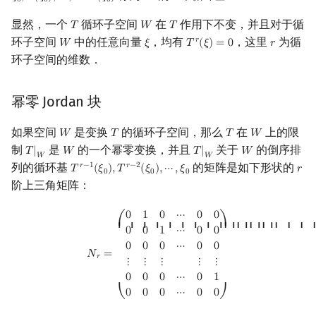
0
0
0
显然，一个
循环子空间
在
作用下不变，并且对于循
𝑇
𝑊
𝑇
T
W
T
环子空间
中的任意向量
，均有
，这里
为循
𝑟
𝑊
𝜉
𝑇
(
𝜉
)
=
0
𝑟
W
ξ
T
r
(
ξ
)
=
0
r
环子空间的维数．
幂零 Jordan 块
如果空间
是变换
的循环子空间，那么
在
上的限
𝑊
𝑇
𝑇
𝑊
W
T
T
W
制
是
的一个幂零变换，并且
关于
的倒序排
𝑇
|
𝑊
𝑇
|
𝑊
T
|
W
W
T
|
W
W
𝑊
𝑊
列的循环基
的矩阵是如下形状的
𝑟
−
1
𝑟
−
2
𝑇
(
𝜉
)
,
𝑇
(
𝜉
)
,
⋯
,
𝜉
𝑟
T
r
−
1
(
ξ
0
)
,
T
r
−
2
(
ξ
0
)
,
⋯
,
ξ
0
r
0
0
0
阶上三角矩阵：
N
r
=
(
0
1
0
⋯
0
0
0
0
1
⋯
0
0
0
0
0
⋯
0
0
⋮
⋮
⋮
⋮
⋮
0
0
0
⋯
0
1
0
0
0
⋯
0
0
)
0
1
0
⋯
0
0
⎛
⎞
⎜ ⎜ ⎜ ⎜ ⎜ ⎜ ⎜ ⎜ ⎜ ⎜ ⎜ ⎜ ⎜
⎟ ⎟ ⎟ ⎟ ⎟ ⎟ ⎟ 
0
0
1
⋯
0
0
0
0
0
⋯
0
0
𝑁
=
𝑟
⋮
⋮
⋮
⋮
⋮
0
0
0
⋯
0
1
0
0
0
⋯
0
0
⎝
⎠