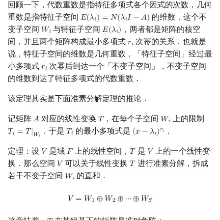
回顾一下，代数重数是指特征多项式各个因式的次数，几何
重数是指特征子空间
的维数．这个不
𝐸
(
𝜆
)
=
𝑁
(
𝜆
𝐼
−
𝐴
)
E
(
λ
i
)
=
N
(
λ
i
I
−
A
)
𝑖
𝑖
变子空间
与特征子空间
，两者都是矩阵的核空
𝑊
𝐸
(
𝜆
)
W
i
E
(
λ
i
)
𝑖
𝑖
间，并且两个矩阵构成最小多项式
次幂的关系．也就是
𝑟
r
i
𝑖
说，特征子空间的维数是几何重数，「特征子空间」经过最
小多项式
次幂后到达一个「不变子空间」，不变子空间
𝑟
r
i
𝑖
的维数到达了特征多项式的代数重数．
该定理其实是下面准素分解定理的推论．
记矩阵
对应的线性变换
，在每个子空间
上的限制
𝐴
𝑇
𝑊
A
T
W
i
𝑖
．于是
的最小多项式是
．
𝑟
𝑇
=
𝑇
|
𝑇
(
𝑥
−
𝜆
)
T
i
=
T
|
W
i
T
i
(
x
−
λ
i
)
r
i
𝑖
𝑖
𝑖
𝑖
𝑊
𝑖
定理：设
是域
上的线性空间，
是
上的一个线性变
𝑉
𝐹
𝑇
𝑉
V
F
T
V
换．那么空间
可以关于线性变换
进行准素分解，拆成
𝑉
𝑇
V
T
若干不变子空间
的直和．
𝑊
W
i
𝑖
V
=
W
1
⊕
W
2
⊕
⋯
⊕
W
S
𝑉
=
𝑊
⊕
𝑊
⊕
⋯
⊕
𝑊
1
2
𝑆