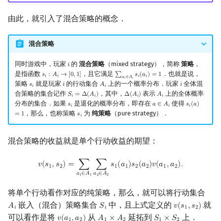
由此，就引入了混合策略的概念．
混合策略
同时游戏中，玩家
的
混合策略
（mixed strategy），简称
策略
，
𝑖
i
是指函数
，且它满足
．也就是说，
𝑠
:
𝐴
→
[
0
,
1
]
∑
𝑠
(
𝑎
)
=
1
s
i
:
A
i
→
[
0
,
1
]
∑
a
i
∈
A
i
s
i
(
a
i
)
=
1
𝑖
𝑖
𝑖
𝑖
𝑎
∈
𝐴
𝑖
𝑖
策略
就是玩家
的行动集合
上的一个概率分布．玩家
全体混
𝑠
𝑖
𝐴
𝑖
s
i
i
A
i
i
𝑖
𝑖
合策略的集合记作
，其中，
表示
上的全体概率
𝑆
=
Δ
(
𝐴
)
Δ
(
𝐴
)
𝐴
S
i
=
Δ
(
A
i
)
Δ
(
A
i
)
A
i
𝑖
𝑖
𝑖
𝑖
分布的集合．如果
是退化的概率分布，即存在
使得
𝑠
𝑎
∈
𝐴
𝑠
(
𝑎
)
s
i
a
∈
A
i
s
i
(
a
)
=
1
𝑖
𝑖
𝑖
，那么，也称策略
为
纯策略
（pure strategy）．
=
1
𝑠
s
i
𝑖
混合策略的收益就是单个行动收益的期望：
v
(
s
1
,
s
2
)
=
∑
a
1
∈
A
1
∑
a
2
∈
A
2
s
1
(
a
1
)
s
2
(
a
2
)
v
(
a
1
,
a
2
)
.
𝑣
(
𝑠
,
𝑠
)
=
∑
∑
𝑠
(
𝑎
)
𝑠
(
𝑎
)
𝑣
(
𝑎
,
𝑎
)
.
1
2
1
1
2
2
1
2
𝑎
∈
𝐴
𝑎
∈
𝐴
1
1
2
2
将单个行动看作对应的纯策略，那么，就可以将行动集合
嵌入（混合）策略集合
中，且上式定义的
就
𝐴
𝑆
𝑣
(
𝑠
,
𝑠
)
A
i
S
i
v
(
s
1
,
s
2
)
𝑖
𝑖
1
2
可以看作是将
从
延拓到
上．
𝑣
(
𝑎
,
𝑎
)
𝐴
×
𝐴
𝑆
×
𝑆
v
(
a
1
,
a
2
)
A
1
×
A
2
S
1
×
S
2