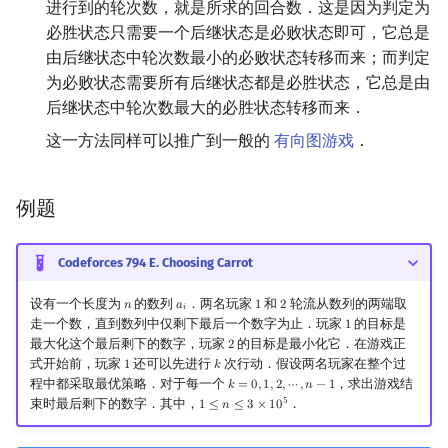
进行到的轮次数，就是所求的回合数．这是因为判定为
必胜状态只需要一个后继状态是必败状态即可，它总是
由后继状态中轮次数最小的必败状态转移而来；而判定
为必败状态需要所有后继状态都是必胜状态，它总是由
后继状态中轮次数最大的必胜状态转移而来．
这一方法同样可以推广到一般的
有向图游戏
．
例题
Codeforces 794 E. Choosing Carrot
设有一个长度为
的数列
．两名玩家
和
轮流从数列的两端取
𝑛
𝑎
1
2
n
a
i
1
2
𝑖
走一个数，直到数列中仅剩下最后一个数字为止．玩家
的目标是
1
1
最大化这个最后剩下的数字，玩家
的目标是最小化它．在游戏正
2
2
式开始前，玩家
还可以先进行
次行动．假设两名玩家在整个过
1
𝑘
1
k
程中都采取最优策略．对于每一个
，求出游戏结
𝑘
=
0
,
1
,
2
,
⋯
,
𝑛
−
1
k
=
0
,
1
,
2
,
⋯
,
n
−
1
5
束时最后剩下的数字．其中，
．
1
≤
𝑛
≤
3
×
1
0
1
≤
n
≤
3
×
10
5