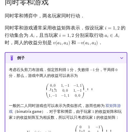
同时零和游戏
同时零和博弈中，两名玩家同时行动．
同时零和游戏通常采用收益矩阵表示．假设玩家
的
𝑖
=
1
,
2
i
=
1
,
2
行动集合为
，且当玩家
分别采取行动
𝐴
𝑖
=
1
,
2
𝑎
∈
𝐴
A
i
i
=
1
,
2
a
i
∈
A
i
𝑖
𝑖
𝑖
时，两人的收益分别是
和
．
𝑣
(
𝑎
,
𝑎
)
−
𝑣
(
𝑎
,
𝑎
)
v
(
a
1
,
a
2
)
−
v
(
a
1
,
a
2
)
1
2
1
2
例子
考虑石头剪刀布游戏．假定胜利得
分，失败得
分，平局得
1
−
1
0
1
−
1
0
分．那么，游戏中两人的收益可以表示为
(
0
,
0
1
,
−
1
−
1
,
1
−
1
,
1
0
,
0
1
,
−
1
1
,
−
1
−
1
,
1
0
,
0
)
.
0
,
0
1
,
−
1
−
1
,
1
⎛
⎞
⎜ ⎜ ⎜
⎟ ⎟ ⎟
−
1
,
1
0
,
0
1
,
−
1
.
1
,
−
1
−
1
,
1
0
,
0
⎝
⎠
一般的二人同时游戏也可以表示为类似形式，故而也称为
双矩阵游
戏
（bimatrix game）．对于零和博弈，由于玩家
的收益矩阵和玩
1
1
家
的收益矩阵互为相反数，所以可以只考虑玩家
的收益矩阵：
2
1
2
1
V
=
(
v
(
a
1
,
a
2
)
)
(
a
1
,
a
2
)
∈
A
1
×
A
2
=
(
0
1
−
1
−
1
0
1
1
−
1
0
)
.
0
1
−
1
⎛
⎞
⎜ ⎜ ⎜
⎟ ⎟ ⎟