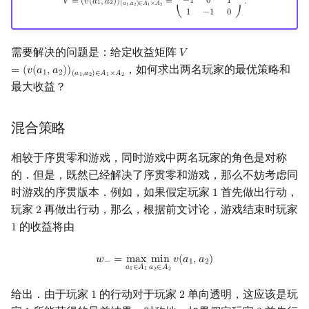
−
1
0
1
𝑉
=
(
𝑣
(
𝑎
,
𝑎
)
)
=
.
1
2
(
𝑎
,
𝑎
)
∈
𝐴
×
𝐴
1
2
1
2
1
−
1
0
⎝
⎠
需要解决的问题是：给定收益矩阵
𝑉
V
=
(
v
(
a
1
,
a
2
)
)
(
a
1
,
a
2
)
∈
A
1
×
A
2
，如何求出两名玩家的最优策略和
=
(
𝑣
(
𝑎
,
𝑎
)
)
1
2
(
𝑎
,
𝑎
)
∈
𝐴
×
𝐴
1
2
1
2
最大收益？
混合策略
相较于序贯零和游戏，同时游戏中两名玩家的角色是对称
的．但是，既然已经解决了序贯零和游戏，那么不妨考虑同
时游戏的序贯版本．例如，如果假定玩家
首先做出行动，
1
1
玩家
再做出行动，那么，根据前文讨论，游戏结束时玩家
2
2
的收益将由
1
1
w
−
=
max
a
1
∈
A
1
min
a
2
∈
A
2
v
(
a
1
,
a
2
)
𝑤
=
m
a
x
m
i
n
𝑣
(
𝑎
,
𝑎
)
−
1
2
𝑎
∈
𝐴
𝑎
∈
𝐴
1
1
2
2
给出．由于玩家
的行动对于玩家
单向透明，这应该是玩
1
2
1
2