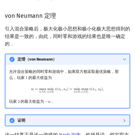
1
2
1
2
1
2
von Neumann 定理
引入混合策略后，极大化极小思想和极小化极大思想得到的
结果是一致的，由此，同时零和游戏的结果也是唯一确定
的．
定理（von Neumann）
允许混合策略的同时零和游戏中，如果双方都采取最优策略，那
么，玩家
的最大收益为
1
1
w
=
max
s
1
∈
S
1
min
s
2
∈
S
2
v
(
s
1
,
s
2
)
=
min
s
2
∈
S
2
max
s
1
∈
S
1
v
(
s
1
,
s
2
)
,
𝑤
=
m
a
x
m
i
n
𝑣
(
𝑠
,
𝑠
)
=
m
i
n
m
a
x
𝑣
(
𝑠
,
𝑠
)
,
1
2
1
2
𝑠
∈
𝑆
𝑠
∈
𝑆
𝑠
∈
𝑆
𝑠
∈
𝑆
2
2
2
2
1
1
1
1
玩家
的最大收益为
．
2
−
𝑤
2
−
w
证明
这一结果正是这一游戏的
Nash 均衡
．也就是说，假定双方