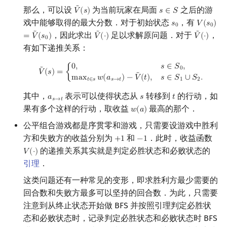
Min_25 筛
矩阵树定理
˜
那么，可以设
为当前玩家在局面
之后的游
𝑉
(
𝑠
)
𝑠
∈
𝑆
V
~
(
s
)
s
∈
S
戏中能够取得的最大分数．对于初始状态
，有
𝑠
𝑉
(
𝑠
)
s
0
V
(
s
0
)
=
V
0
0
洲阁筛
LGV 引理
˜
˜
˜
，因此求出
足以求解原问题．对于
，
=
𝑉
(
𝑠
)
𝑉
(
⋅
)
𝑉
(
⋅
)
V
~
(
⋅
)
V
~
(
⋅
)
0
有如下递推关系：
类欧几里德算法
最大团搜索算法
V
~
(
s
)
=
{
0
,
s
∈
S
0
,
max
t
∈
s
w
(
a
s
→
t
)
−
V
~
(
t
)
,
s
∈
S
1
∪
S
2
.
0
,
𝑠
∈
𝑆
,
0
˜
𝑉
(
𝑠
)
=
{
˜
m
a
x
𝑤
(
𝑎
)
−
𝑉
(
𝑡
)
,
𝑠
∈
𝑆
∪
𝑆
.
𝑡
∈
𝑠
𝑠
→
𝑡
1
2
Meissel–Lehmer 算法
支配树
其中，
表示可以使得状态从
转移到
的行动，如
𝑎
𝑠
𝑡
a
s
→
t
s
t
𝑠
→
𝑡
连分数
图上随机游走
果有多个这样的行动，取收益
最高的那个．
𝑤
(
𝑎
)
w
(
a
)
公平组合游戏都是序贯零和游戏，只需要设游戏中胜利
Stern–Brocot 树与 Farey 序列
方和失败方的收益分别为
和
．此时，收益函数
+
1
−
1
+
1
−
1
的递推关系其实就是判定必胜状态和必败状态的
𝑉
(
⋅
)
V
(
⋅
)
二次域
引理
．
这类问题还有一种常见的变形，即求胜利方最少需要的
Pell 方程
回合数和失败方最多可以坚持的回合数．为此，只需要
注意到从终止状态开始做 BFS 并按照引理判定必胜状
态和必败状态时，记录判定必胜状态和必败状态时 BFS