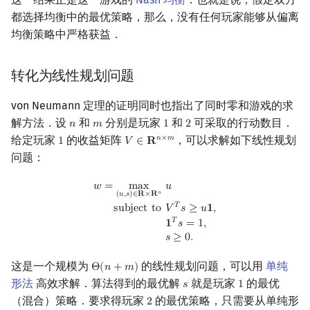
都选择均衡中的最优策略，那么，没有任何玩家能够从偏离
均衡策略中严格获益．
转化为线性规划问题
von Neumann 定理的证明同时也指出了同时零和游戏的求
解方法．设
和
分别是玩家
和
可采取的行动数目．
𝑛
𝑚
1
2
n
m
1
2
给定玩家
的收益矩阵
，可以求解如下线性规划
𝑛
×
𝑚
1
𝑉
∈
𝐑
1
V
∈
R
n
×
m
问题：
w
=
max
(
u
,
s
)
∈
R
×
R
n
u
subject to
V
T
s
≥
u
1
,
1
T
s
=
1
,
s
≥
0.
𝑤
=
m
a
x
𝑢
𝑛
(
𝑢
,
𝑠
)
∈
𝐑
×
𝐑
𝑇
s
u
b
j
e
c
t
t
o
𝑉
𝑠
≥
𝑢
𝟏
,
𝑇
𝟏
𝑠
=
1
,
𝑠
≥
0
.
这是一个规模为
的线性规划问题，可以用
单纯
Θ
(
𝑛
+
𝑚
)
Θ
(
n
+
m
)
形法
高效求解．算法得到的最优解
就是玩家
的最优
𝑠
1
s
1
（混合）策略．要求得玩家
的最优策略，只需要从单纯形
2
2