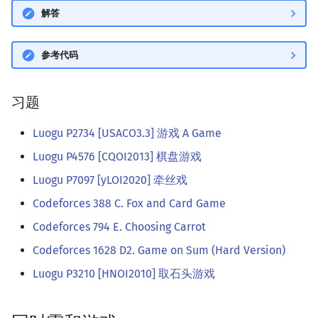
解答
参考代码
习题
Luogu P2734 [USACO3.3] 游戏 A Game
Luogu P4576 [CQOI2013] 棋盘游戏
Luogu P7097 [yLOI2020] 牵丝戏
Codeforces 388 C. Fox and Card Game
Codeforces 794 E. Choosing Carrot
Codeforces 1628 D2. Game on Sum (Hard Version)
Luogu P3210 [HNOI2010] 取石头游戏