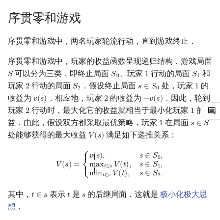
镜像站列表
Special Judge
Java 速成
前缀和 & 差分
IDA*
状压 DP
Boyer–Moore 算法
裴蜀定理 & 一次不定方程
多项式多点求值|快速插值
贝尔数
线性基
块状数据结构
拓扑排序
扫描线
有限状态自动机
习题
Dev-C++
文件操作
Lambda 表达式
归并排序
AVL 树
虚树
序贯零和游戏
致谢
Testlib
Java 进阶
二分
回溯法
数位 DP
Z 函数（扩展 KMP）
费马小定理 & 欧拉定理
多项式初等函数
伯努利数
线性映射
参考资料与注释
单调栈
最短路问题
旋转卡壳
计算理论基础
CLion
pb_ds
堆排序
红黑树
树分治
序贯零和游戏中，两名玩家轮流行动，直到游戏终止．
序贯零和游戏中，玩家的收益函数呈现递归结构．游戏局面
Polygon
倍增
Dancing Links
插头 DP
AC 自动机
模逆元
常系数齐次线性递推
Entringer Number
特征多项式
单调队列
生成树问题
半平面交
字节顺序
Geany
编译优化
桶排序
左偏红黑树
动态树分治
可以分为三类，即终止局面
、玩家
行动的局面
和
𝑆
𝑆
1
𝑆
S
S
0
1
S
1
0
1
玩家
行动的局面
．假设终止局面
处，玩家
的
OJ 工具
构造
Alpha–Beta 剪枝
计数 DP
后缀数组 (SA)
线性同余方程
多项式平移|连续点值平移
Eulerian Number
对角化
ST 表
斯坦纳树
平面最近点对
约瑟夫问题
2
𝑆
Xcode
希尔排序
AA 树
AHU 算法
𝑠
∈
𝑆
1
2
S
2
s
∈
S
0
1
2
0
收益为
，相应地，玩家
的收益为
．因此，轮到
𝑣
(
𝑠
)
2
−
𝑣
(
𝑠
)
v
(
s
)
2
−
v
(
s
)
玩家
行动时，最大化它的收益就相当于最小化玩家
的收
LaTeX 入门
优化
动态 DP
后缀自动机 (SAM)
中国剩余定理
符号化方法
分拆数
Jordan标准型
树状数组
拆点
随机增量法
表达式求值
GUIDE
锦标赛排序
树哈希
2
1
2
1
益．由此，假设双方都采取最优策略，玩家
在局面
1
𝑠
∈
𝑆
1
s
∈
S
处能够获得的最大收益
满足如下递推关系：
Git
概率 DP
后缀平衡树
升幂引理
Lagrange 反演
范德蒙德卷积
线段树
连通性相关
反演变换
在一台机器上规划任务
Sublime Text
Tim 排序
树上随机游走
𝑉
(
𝑠
)
V
(
s
)
V
(
s
)
=
{
v
(
s
)
,
s
∈
S
0
,
max
t
∈
s
V
(
t
)
,
s
∈
S
1
,
min
t
∈
s
V
(
t
)
,
s
∈
S
2
.
⎧
𝑣
(
𝑠
)
,
𝑠
∈
𝑆
,
{ {
DP 套 DP
广义后缀自动机
阶乘取模
形式幂级数复合|复合逆
Pólya 计数
划分树
环计数问题
计算几何杂项
主元素问题
CP Editor
排序相关 STL
0
𝑉
(
𝑠
)
=
m
a
x
𝑉
(
𝑡
)
,
𝑠
∈
𝑆
,
𝑡
∈
𝑠
1
⎨
{ {
m
i
n
𝑉
(
𝑡
)
,
𝑠
∈
𝑆
.
⎩
𝑡
∈
𝑠
2
DP 优化
后缀树
卢卡斯定理
普通生成函数
图论计数
二叉搜索树 & 平衡树
最小环
Garsia–Wachs 算法
Code::Blocks
排序应用
其中，
表示
是
的后继局面．这就是
极小化极大思
𝑡
∈
𝑠
𝑡
𝑠
t
∈
s
t
s
想
．
其它 DP 方法
Manacher
同余方程
指数生成函数
跳表
2-SAT
15-puzzle