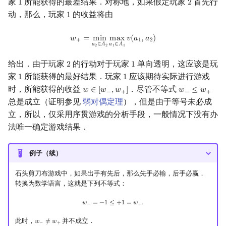
家
所能获得的最差结果．对称地，如果假定玩家
首先行
1
2
1
2
动，那么，玩家
的收益将由
1
1
w
+
=
min
a
2
∈
A
2
max
a
1
∈
A
1
v
(
a
1
,
a
2
)
𝑤
=
m
i
n
m
a
x
𝑣
(
𝑎
,
𝑎
)
+
1
2
𝑎
∈
𝐴
𝑎
∈
𝐴
1
1
2
2
给出．由于玩家
的行动对于玩家
单向透明，这应该是玩
2
1
2
1
家
所能获得的最好结果．玩家
应该期待实际进行游戏
1
1
1
1
时，所能获得的收益
．尽管不等式
𝑤
∈
[
𝑤
,
𝑤
]
𝑤
≤
𝑤
w
∈
[
w
−
,
w
+
]
w
−
≤
w
+
−
+
−
+
总是成立（证明参见
弱对偶定理
），但是由于等号未必成
立，所以，仅采用序贯游戏的分析手段，一般情况下没有办
法唯一确定游戏结果．
例子（续）
石头剪刀布游戏中，如果出手有先后，那么先手必输，后手必赢．
转换为数学语言，这就是下列不等式：
w
−
=
−
1
≤
+
1
=
w
+
.
𝑤
=
−
1
≤
+
1
=
𝑤
.
−
+
此时，
并不成立．
𝑤
≠
𝑤
w
−
≠
w
+
−
+