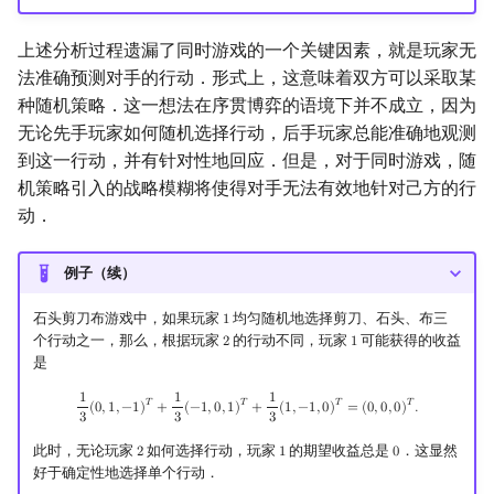
上述分析过程遗漏了同时游戏的一个关键因素，就是玩家无
法准确预测对手的行动．形式上，这意味着双方可以采取某
种随机策略．这一想法在序贯博弈的语境下并不成立，因为
无论先手玩家如何随机选择行动，后手玩家总能准确地观测
到这一行动，并有针对性地回应．但是，对于同时游戏，随
机策略引入的战略模糊将使得对手无法有效地针对己方的行
动．
例子（续）
石头剪刀布游戏中，如果玩家
均匀随机地选择剪刀、石头、布三
1
1
个行动之一，那么，根据玩家
的行动不同，玩家
可能获得的收益
2
1
2
1
是
1
1
1
1
3
(
0
,
1
,
−
1
)
T
+
1
3
(
−
1
,
0
,
1
)
T
+
1
3
(
1
,
−
1
,
0
)
T
=
(
0
,
0
,
0
)
T
.
𝑇
𝑇
𝑇
𝑇
(
0
,
1
,
−
1
)
+
(
−
1
,
0
,
1
)
+
(
1
,
−
1
,
0
)
=
(
0
,
0
,
0
)
.
3
3
3
此时，无论玩家
如何选择行动，玩家
的期望收益总是
．这显然
2
1
0
2
1
0
好于确定性地选择单个行动．