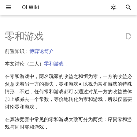
OI Wiki
键
入
零和游戏
Getting Started
比赛相关简介
工具软件简介
语言基础简介
算法基础简介
搜索部分简介
动态规划部分简介
字符串部分简介
数字系统简介
数论基础
多项式与生成函数简介
排列组合
线性代数简介
线性规划基础
基本概念
基本概念
序贯零和游戏
插值
数据结构部分简介
图论部分简介
计算几何部分简介
杂项简介
RMQ
OI 赛事与赛制
题型概述
读入、输出优化
Vim
评测工具简介
Testlib 简介
Hello, World!
C++ 标准库简介
类
复杂度简介
排序简介
DP 优化简介
后缀数组简介
并查集
堆简介
分块思想
线段树基础
二叉搜索树 & 平衡树
可持久化数据结构简介
线段树套线段树
Link Cut Tree
树基础
最短路
最小生成树
强连通分量
网络流简介
图匹配
离线算法简介
随机函数
以
前置知识：
博弈论简介
开
关于本项目
赛事
代码编辑工具
C++ 基础
复杂度
DFS（搜索）
动态规划基础
字符串基础
进位制
模算术简介
代数基本定理
抽屉原理
向量
单纯形法
群论
条件概率与独立性
数值积分
栈
图论相关概念
二维计算几何基础
离散化
并查集应用
例题
ICPC/CCPC 赛事与赛制
交互题
分段打表
Emacs
Arbiter
通用
C++ 语法基础
STL 容器
命名空间
均摊复杂度
选择排序
单调队列/单调栈优化
最优原地后缀排序算法
并查集复杂度
二叉堆
块状数组
线段树合并 & 分裂
Treap
可持久化线段树
平衡树套线段树
全局平衡二叉树
树的直径
差分约束
最小树形图
双连通分量
最大流
二分图最大匹配
CDQ 分治
随机化技巧
本文讨论（二人）
零和游戏
．
始
如何参与
题型
评测工具
C++ 标准库
枚举
BFS（搜索）
记忆化搜索
标准库
平衡三进制
素数
快速傅里叶变换
容斥原理
内积和外积
环论
随机变量
高斯消元
队列
图的存储
三维计算几何基础
双指针
括号序列
习题
常见错误
VS Code
Cena
Generator
变量
STL 算法
值类别
冒泡排序
斜率优化
配对堆
块状链表
李超线段树
Splay 树
可持久化块状数组
线段树套平衡树
Euler Tour Tree
树的中心
k 短路
最小直径生成树
割点和桥
最小割
二分图最大权匹配
整体二分
爬山算法
搜
在零和游戏中，两名玩家的收益之和恒为零，一方的收益必
然意味着另一方的损失．零和游戏可以视为常和游戏的特殊
OI Wiki 不是什么
学习路线
命令行
C++ 进阶
模拟
双向搜索
背包 DP
字符串匹配
格雷码
最大公约数
快速数论变换
斐波那契数列
矩阵
域论
随机变量的数字特征
同时零和游戏
牛顿迭代法
链表
DFS（图论）
距离
离线算法
线段树与离线询问
常见技巧
Atom
CCR Plus
Validator
运算
bitset
重载运算符
插入排序
四边形不等式优化
左偏树
树分块
猫树
WBLT
可持久化平衡树
树状数组套权值线段树
Top Tree
树的重心
同余最短路
圆方树
费用流
一般图最大匹配
莫队算法
模拟退火
索
情形．不过，任何常和游戏都可以通过对某一方的收益整体
加上或减去一个常数，等价地转化为零和游戏，所以仅需要
格式手册
学习资源
命令行编译与调试
C++ 与其他常用语言的区别
递归 & 分治
启发式搜索
区间 DP
字符串哈希
欧拉函数
快速沃尔什变换
错位排列
初等变换
Schreier–Sims 算法
概率不等式
哈希表
BFS（图论）
Pick 定理
分数规划
混合策略
Eclipse
Lemon
Interactor
流程控制语句
string
引用
计数排序
Slope Trick 优化
Sqrt Tree
区间最值操作 & 区间历史
替罪羊树
可持久化字典树
分块套树状数组
最近公共祖先
点/边连通度
上下界网络流
一般图最大权匹配
讨论零和游戏．
值
数学符号表
技巧
编译器
Pascal 转 C++ 急救
贪心
A*
DAG 上的 DP
字典树 (Trie)
筛法
Chirp Z 变换
卡特兰数
行列式
并查集
树上问题
三角剖分
随机化
von Neumann 定理
Notepad++
Checker
高级数据类型
pair
常量
基数排序
WQS 二分
笛卡尔树
可持久化可并堆
树链剖分
Stoer–Wagner 算法
稳定匹配
在算法竞赛中常见的零和游戏大致可分为两类：序贯零和游
Kinetic Tournament Tree
戏与同时零和游戏．
F.A.Q.
出题
WSL (Windows 10)
Python 速成
排序
迭代加深搜索
树形 DP
前缀函数与 KMP 算法
分解质因数
多项式牛顿迭代
斯特林数
线性空间
堆
有向无环图
凸包
悬线法
转化为线性规划问题
Kate
函数
新版 C++ 特性
快速排序
状态设计优化
Size Balanced Tree
树上启发式合并