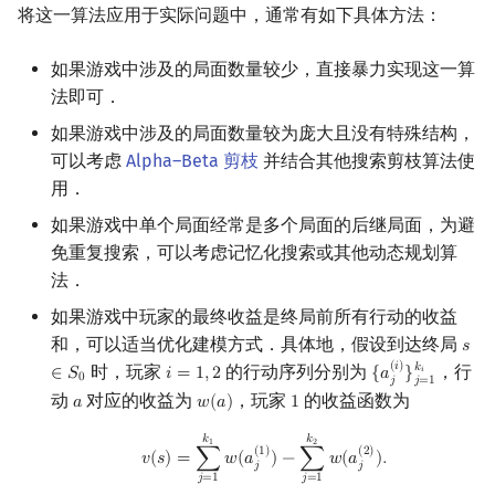
将这一算法应用于实际问题中，通常有如下具体方法：
回文树
二次剩余
可持久化数据结构
欧拉图
Kahan 求和
如果游戏中涉及的局面数量较少，直接暴力实现这一算
序列自动机
阶 & 原根
树套树
哈密顿图
珂朵莉树/颜色段均摊
法即可．
如果游戏中涉及的局面数量较为庞大且没有特殊结构，
最小表示法
离散对数
K-D Tree
二分图
空间优化简介
可以考虑
Alpha–Beta 剪枝
并结合其他搜索剪枝算法使
用．
Lyndon 分解
高次剩余 & 单位根
动态树
平面图
如果游戏中单个局面经常是多个局面的后继局面，为避
Main–Lorentz 算法
数论分块
析合树
弦图
免重复搜索，可以考虑记忆化搜索或其他动态规划算
法．
狄利克雷卷积
PQ 树
图的着色
如果游戏中玩家的最终收益是终局前所有行动的收益
和，可以适当优化建模方式．具体地，假设到达终局
𝑠
s
∈
S
莫比乌斯反演
手指树
网络流
(
𝑖
)
𝑘
时，玩家
的行动序列分别为
，行
∈
𝑆
𝑖
=
1
,
2
{
𝑎
}
𝑖
i
=
1
,
2
{
a
j
(
i
)
}
j
=
1
k
i
0
𝑗
𝑗
=
1
动
对应的收益为
，玩家
的收益函数为
𝑎
𝑤
(
𝑎
)
1
杜教筛
霍夫曼树
图的匹配
a
w
(
a
)
1
v
(
s
)
=
∑
j
=
1
k
1
w
(
a
j
(
1
)
)
−
∑
j
=
1
k
2
w
(
a
j
(
2
)
)
.
𝑘
𝑘
1
2
(
1
)
(
2
)
Powerful Number 筛
Prüfer 序列
𝑣
(
𝑠
)
=
∑
𝑤
(
𝑎
)
−
∑
𝑤
(
𝑎
)
.
𝑗
𝑗
𝑗
=
1
𝑗
=
1