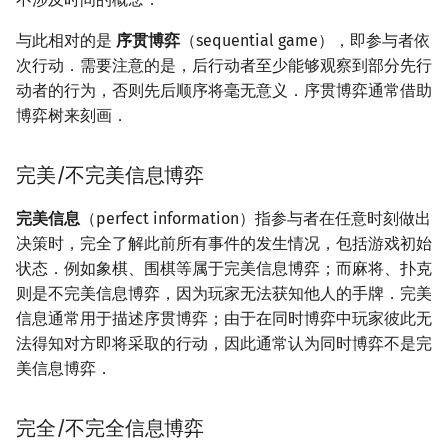
Min_25 筛
矩阵树定理
与此相对的是
序贯博弈
（sequential game），即参与者依
洲阁筛
LGV 引理
次行动．需要注意的是，后行动者至少能够观察到部分先行
动者的行为，否则先后顺序将毫无意义．序贯博弈通常借助
类欧几里德算法
最大团搜索算法
博弈树来刻画．
Meissel–Lehmer 算法
支配树
完美/不完美信息博弈
连分数
图上随机游走
完美信息
（perfect information）指参与者在任意时刻做出
决策时，完全了解此前所有事件的发生情况，包括游戏初始
Stern–Brocot 树与 Farey 序列
状态．例如象棋、围棋等属于完美信息博弈；而麻将、扑克
则是不完美信息博弈，因为玩家无法获知他人的手牌．完美
二次域
信息通常用于描述序贯博弈；由于在同时博弈中玩家彼此无
法得知对方即将采取的行动，因此通常认为同时博弈不是完
Pell 方程
美信息博弈．
完全/不完全信息博弈