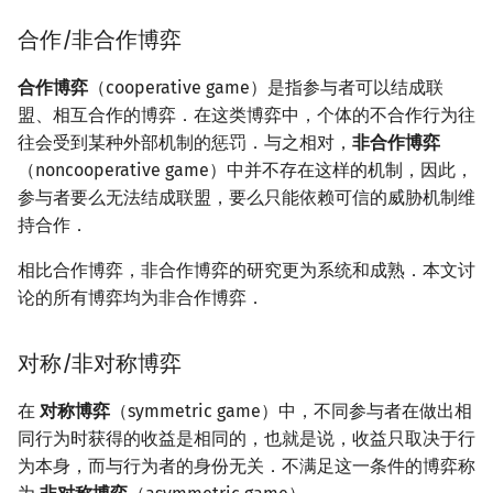
镜像站列表
Special Judge
Java 速成
前缀和 & 差分
IDA*
状压 DP
Boyer–Moore 算法
裴蜀定理 & 一次不定方程
多项式多点求值|快速插值
贝尔数
线性基
组合博弈论
块状数据结构
拓扑排序
扫描线
有限状态自动机
Dev-C++
文件操作
Lambda 表达式
归并排序
AVL 树
虚树
合作/非合作博弈
致谢
Testlib
Java 进阶
二分
回溯法
数位 DP
Z 函数（扩展 KMP）
费马小定理 & 欧拉定理
多项式初等函数
伯努利数
线性映射
单调栈
最短路问题
旋转卡壳
计算理论基础
合作博弈
公平组合博弈
（cooperative game）是指参与者可以结成联
CLion
pb_ds
堆排序
红黑树
树分治
盟、相互合作的博弈．在这类博弈中，个体的不合作行为往
Polygon
倍增
Dancing Links
插头 DP
AC 自动机
模逆元
常系数齐次线性递推
Entringer Number
特征多项式
单调队列
生成树问题
半平面交
字节顺序
非公平组合博弈
Geany
编译优化
桶排序
左偏红黑树
动态树分治
往会受到某种外部机制的惩罚．与之相对，
非合作博弈
（noncooperative game）中并不存在这样的机制，因此，
OJ 工具
构造
Alpha–Beta 剪枝
计数 DP
后缀数组 (SA)
线性同余方程
多项式平移|连续点值平移
Eulerian Number
对角化
ST 表
斯坦纳树
平面最近点对
约瑟夫问题
正常/反常博弈
Xcode
希尔排序
AA 树
AHU 算法
参与者要么无法结成联盟，要么只能依赖可信的威胁机制维
持合作．
LaTeX 入门
优化
动态 DP
后缀自动机 (SAM)
中国剩余定理
符号化方法
分拆数
Jordan标准型
参考资料
树状数组
拆点
随机增量法
表达式求值
GUIDE
锦标赛排序
树哈希
相比合作博弈，非合作博弈的研究更为系统和成熟．本文讨
论的所有博弈均为非合作博弈．
Git
概率 DP
后缀平衡树
升幂引理
Lagrange 反演
范德蒙德卷积
线段树
连通性相关
反演变换
在一台机器上规划任务
Sublime Text
Tim 排序
树上随机游走
DP 套 DP
广义后缀自动机
阶乘取模
形式幂级数复合|复合逆
Pólya 计数
划分树
环计数问题
计算几何杂项
主元素问题
CP Editor
排序相关 STL
对称/非对称博弈
DP 优化
后缀树
卢卡斯定理
普通生成函数
图论计数
二叉搜索树 & 平衡树
最小环
Garsia–Wachs 算法
在
对称博弈
（symmetric game）中，不同参与者在做出相
Code::Blocks
排序应用
同行为时获得的收益是相同的，也就是说，收益只取决于行
其它 DP 方法
Manacher
同余方程
指数生成函数
跳表
2-SAT
15-puzzle
为本身，而与行为者的身份无关．不满足这一条件的博弈称