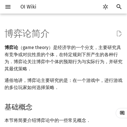
OI Wiki
键
入
博弈论简介
Getting Started
比赛相关简介
工具软件简介
语言基础简介
算法基础简介
搜索部分简介
动态规划部分简介
字符串部分简介
数字系统简介
数论基础
多项式与生成函数简介
排列组合
线性代数简介
线性规划基础
基本概念
基本概念
基础概念
插值
数据结构部分简介
图论部分简介
计算几何部分简介
杂项简介
RMQ
OI 赛事与赛制
题型概述
读入、输出优化
Vim
评测工具简介
Testlib 简介
Hello, World!
C++ 标准库简介
类
复杂度简介
排序简介
DP 优化简介
后缀数组简介
并查集
堆简介
分块思想
线段树基础
二叉搜索树 & 平衡树
可持久化数据结构简介
线段树套线段树
Link Cut Tree
树基础
最短路
最小生成树
强连通分量
网络流简介
图匹配
离线算法简介
随机函数
以
博弈论
（game theory）是经济学的一个分支，主要研究具
开
关于本项目
赛事
代码编辑工具
C++ 基础
复杂度
DFS（搜索）
动态规划基础
字符串基础
进位制
模算术简介
代数基本定理
抽屉原理
向量
单纯形法
群论
条件概率与独立性
数值积分
栈
图论相关概念
二维计算几何基础
离散化
并查集应用
合作/非合作博弈
ICPC/CCPC 赛事与赛制
交互题
分段打表
Emacs
Arbiter
通用
C++ 语法基础
STL 容器
命名空间
均摊复杂度
选择排序
单调队列/单调栈优化
最优原地后缀排序算法
并查集复杂度
二叉堆
块状数组
线段树合并 & 分裂
Treap
可持久化线段树
平衡树套线段树
全局平衡二叉树
树的直径
差分约束
最小树形图
双连通分量
最大流
二分图最大匹配
CDQ 分治
随机化技巧
有竞争或对抗性质的个体，在特定规则下所产生的各种行
始
为．博弈论关注博弈中个体的预期行为与实际行为，并研究
如何参与
题型
评测工具
C++ 标准库
枚举
BFS（搜索）
记忆化搜索
标准库
平衡三进制
素数
快速傅里叶变换
容斥原理
内积和外积
环论
随机变量
高斯消元
队列
图的存储
三维计算几何基础
双指针
括号序列
对称/非对称博弈
常见错误
VS Code
Cena
Generator
变量
STL 算法
值类别
冒泡排序
斜率优化
配对堆
块状链表
李超线段树
Splay 树
可持久化块状数组
线段树套平衡树
Euler Tour Tree
树的中心
k 短路
最小直径生成树
割点和桥
最小割
二分图最大权匹配
整体二分
爬山算法
其最优策略．
搜
OI Wiki 不是什么
学习路线
命令行
C++ 进阶
模拟
双向搜索
背包 DP
字符串匹配
格雷码
最大公约数
快速数论变换
斐波那契数列
矩阵
域论
随机变量的数字特征
牛顿迭代法
链表
DFS（图论）
距离
离线算法
线段树与离线询问
零和/非零和博弈
常见技巧
Atom
CCR Plus
Validator
运算
bitset
重载运算符
插入排序
四边形不等式优化
左偏树
树分块
猫树
WBLT
可持久化平衡树
树状数组套权值线段树
Top Tree
树的重心
同余最短路
圆方树
费用流
一般图最大匹配
莫队算法
模拟退火
索
通俗地讲，博弈论主要研究的是：在一个游戏中，进行游戏
的多位玩家如何选择策略．
格式手册
学习资源
命令行编译与调试
C++ 与其他常用语言的区别
递归 & 分治
启发式搜索
区间 DP
字符串哈希
欧拉函数
快速沃尔什变换
错位排列
初等变换
Schreier–Sims 算法
概率不等式
哈希表
BFS（图论）
Pick 定理
分数规划
同时/序贯博弈
Eclipse
Lemon
Interactor
流程控制语句
string
引用
计数排序
Slope Trick 优化
Sqrt Tree
区间最值操作 & 区间历史
替罪羊树
可持久化字典树
分块套树状数组
最近公共祖先
点/边连通度
上下界网络流
一般图最大权匹配
值
基础概念
数学符号表
技巧
编译器
Pascal 转 C++ 急救
贪心
A*
DAG 上的 DP
字典树 (Trie)
筛法
Chirp Z 变换
卡特兰数
行列式
并查集
树上问题
三角剖分
随机化
完美/不完美信息博弈
Notepad++
Checker
高级数据类型
pair
常量
基数排序
WQS 二分
笛卡尔树
可持久化可并堆
树链剖分
Stoer–Wagner 算法
稳定匹配
Kinetic Tournament Tree
本节将简要介绍博弈论中的一些常见概念．
F.A.Q.
出题
WSL (Windows 10)
Python 速成
排序
迭代加深搜索
树形 DP
前缀函数与 KMP 算法
分解质因数
多项式牛顿迭代
斯特林数
线性空间
堆
有向无环图
凸包
悬线法
完全/不完全信息博弈
Kate
函数
新版 C++ 特性
快速排序
状态设计优化
Size Balanced Tree
树上启发式合并