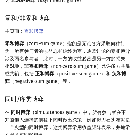
为
非对称博弈
（asymmetric game）．
回文树
二次剩余
可持久化数据结构
欧拉图
Kahan 求和
零和/非零和博弈
序列自动机
阶 & 原根
树套树
哈密顿图
珂朵莉树/颜色段均摊
主页面：
零和博弈
最小表示法
离散对数
K-D Tree
二分图
空间优化简介
零和博弈
（zero-sum game）指的是无论各方采取何种行
为，所有参与者的收益总和始终为零．通常讨论的零和博弈
Lyndon 分解
高次剩余 & 单位根
动态树
平面图
涉及两名参与者，此时，一方的收益必然是另一方的损失．
Main–Lorentz 算法
数论分块
析合树
弦图
相对地，
非零和博弈
（non-zero-sum game）允许多方共赢
或共输，包括
正和博弈
（positive-sum game）和
负和博
狄利克雷卷积
PQ 树
图的着色
弈
（negative-sum game）等．
莫比乌斯反演
手指树
网络流
同时/序贯博弈
杜教筛
霍夫曼树
图的匹配
在
同时博弈
（simulatenous game）中，所有参与者在不
知道他人选择的前提下同时做出决策．例如剪刀石头布就是
Powerful Number 筛
Prüfer 序列
一个典型的同时博弈．这类博弈常用收益矩阵表示，并通常
不涉及时间的概念．