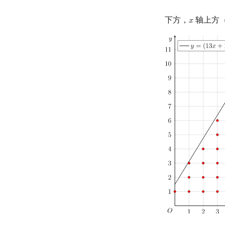
下方，
轴上方
𝑥
x