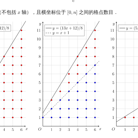
𝑐
（不包括
轴），且横坐标位于
之间的格点数目．
𝑥
[
0
,
𝑛
]
x
[
0
,
n
]