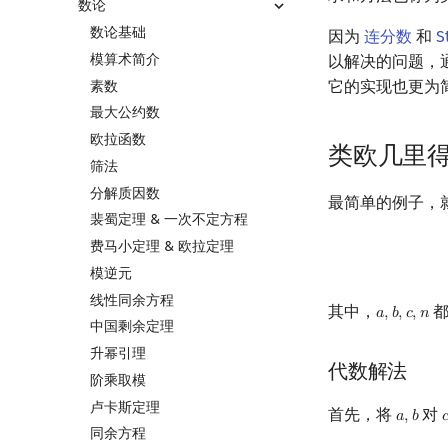
数论
数论基础
因为
连分数
和
S
模算术简介
以解决的问题，
它的实现也更为
素数
最大公约数
欧拉函数
类欧几里
筛法
分解质因数
最简单的例子，
裴蜀定理 & 一次不定方程
费马小定理 & 欧拉定理
模逆元
线性同余方程
其中，
都
𝑎
,
𝑏
,
𝑐
,
𝑛
a
,
b
,
c
,
n
中国剩余定理
升幂引理
代数解法
阶乘取模
卢卡斯定理
首先，将
对
𝑎
,
𝑏

a
,
b
同余方程