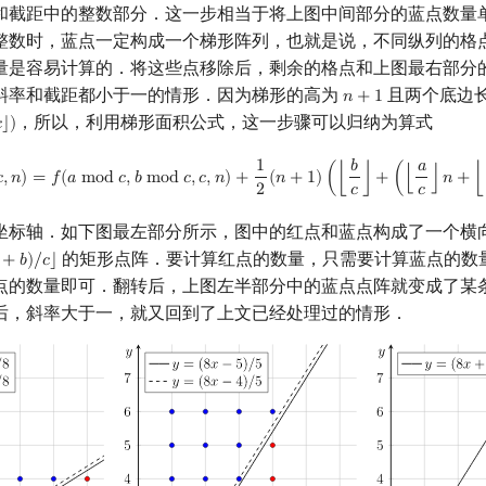
和截距中的整数部分．这一步相当于将上图中间部分的蓝点数量
整数时，蓝点一定构成一个梯形阵列，也就是说，不同纵列的格
量是容易计算的．将这些点移除后，剩余的格点和上图最右部分
斜率和截距都小于一的情形．因为梯形的高为
且两个底边
𝑛
+
1
n
+
1
，所以，利用梯形面积公式，这一步骤可以归纳为算式

⌋
)
1
𝑏
𝑎
f
(
a
,
b
,
c
,
n
)
=
f
(
a
mod
c
,
b
mod
c
,
c
,
n
)
+
1
2
(
n
+
1
)
(
⌊
b
c
⌋
+
(
⌊
a
c
⌋
n
+
⌊
b
c
⌋
)
)
.

,
𝑛
)
=
𝑓
(
𝑎
m
o
d
𝑐
,
𝑏
m
o
d
𝑐
,
𝑐
,
𝑛
)
+
(
𝑛
+
1
)
(
⌊
⌋
+
(
⌊
⌋
𝑛
+
⌊
2
𝑐
𝑐
坐标轴．如下图最左部分所示，图中的红点和蓝点构成了一个横
的矩形点阵．要计算红点的数量，只需要计算蓝点的数
+
𝑏
)
/
𝑐
⌋
b
)
/
c
⌋
点的数量即可．翻转后，上图左半部分中的蓝点点阵就变成了某
后，斜率大于一，就又回到了上文已经处理过的情形．