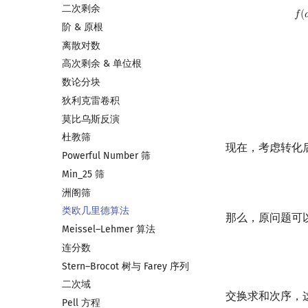
f
(
a
,
b
,
c
,
n
)
=
∑
i
=
0
n
⌊
二次剩余
𝑓
(

阶 & 原根
离散对数
高次剩余 & 单位根
数论分块
狄利克雷卷积
莫比乌斯反演
杜教筛
现在，考虑转化
Powerful Number 筛
Min_25 筛
洲阁筛
类欧几里德算法
那么，原问题可
Meissel–Lehmer 算法
连分数
Stern–Brocot 树与 Farey 序列
二次域
交换求和次序，
Pell 方程