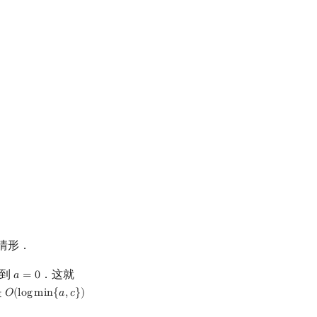
j
+
c
−
b
−
1
a
⌋
<
i
.
b
−
1
,
a
,
m
−
1
)
.
情形．
直到
．这就
𝑎
=
0
a
=
0
是
𝑂
(
l
o
g
m
i
n
{
𝑎
,
𝑐
}
)
O
(
log
min
{
a
,
c
}
)