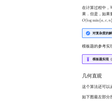
在计算过程中，
果．但是，如果
𝑂
(
l
o
g
m
i
n
{
𝑎
,
𝑐
,
𝑛
O
(
log
min
{
a
,
c
,
n
}
)
对复杂度的解
模板题的参考实
模板题实现（
几何直观
这个算法还可以
如下图最左部分