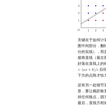
关键在于如何计
图中间部分．翻
分的实线），而
接将直线（最左
好落在直线上的
后
=
(
𝑎
𝑥
+
𝑏
)
/
𝑐
下方的点阵才恰
还有另一处细节
形．要让截距恢
掉任何格点，因
最后，直线方程