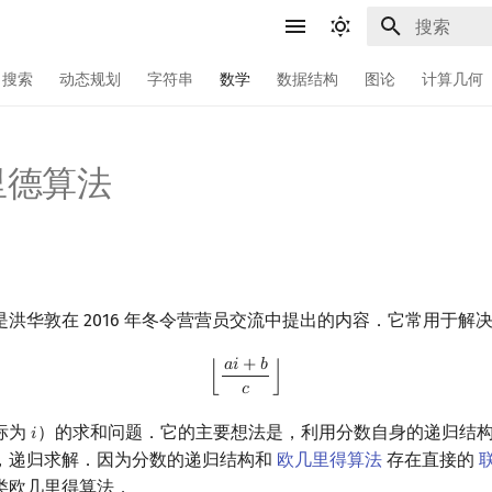
键入以开始
搜索
动态规划
字符串
数学
数据结构
图论
计算几何
里德算法
洪华敦在 2016 年冬令营营员交流中提出的内容．它常用于解
𝑎
𝑖
+
𝑏
⌊
a
i
+
b
c
⌋
⌊
⌋
𝑐
标为
）的求和问题．它的主要想法是，利用分数自身的递归结
𝑖
i
，递归求解．因为分数的递归结构和
欧几里得算法
存在直接的
类欧几里得算法．