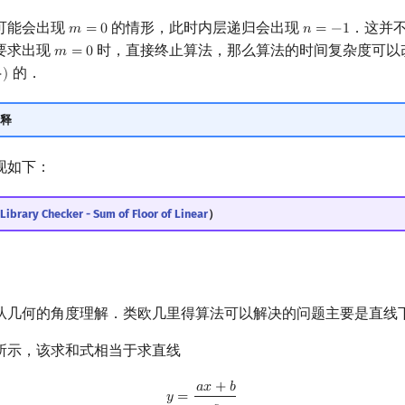
可能会出现
的情形，此时内层递归会出现
．这并
𝑚
=
0
𝑛
=
−
1
m
=
0
n
=
−
1
要求出现
时，直接终止算法，那么算法的时间复杂度可以
𝑚
=
0
m
=
0
的．
}
)
释
现如下：
Library Checker - Sum of Floor of Linear
）
从几何的角度理解．类欧几里得算法可以解决的问题主要是直线
所示，该求和式相当于求直线
𝑎
𝑥
+
𝑏
y
=
a
x
+
b
c
𝑦
=