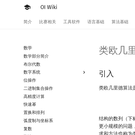
OI Wiki
简介
比赛相关
工具软件
语言基础
算法基础
类欧几
数学
数学部分简介
布尔代数
引入
数字系统
位操作
数字系统简介
类欧几里德算法是
二进制集合操作
进位制
高精度计算
平衡三进制
快速幂
格雷码
置换和排列
结构的数列（下
弧度制与坐标系
更小规模的问题
复数
求和方法也称为