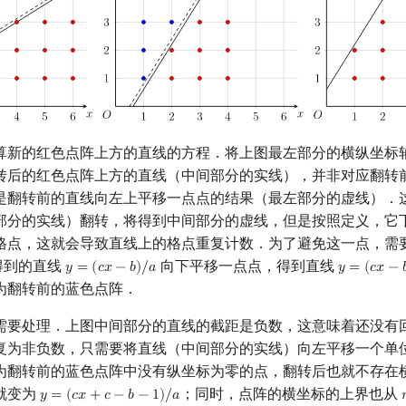
算新的红色点阵上方的直线的方程．将上图最左部分的横纵坐标
转后的红色点阵上方的直线（中间部分的实线），并非对应翻转
是翻转前的直线向左上平移一点点的结果（最左部分的虚线）．
部分的实线）翻转，将得到中间部分的虚线，但是按照定义，它
格点，这就会导致直线上的格点重复计数．为了避免这一点，需
得到的直线
向下平移一点点，得到直线
𝑦
=
(
𝑐
𝑥
−
𝑏
)
/
𝑎
𝑦
=
(
𝑐
𝑥
−

y
=
(
c
x
−
b
)
/
a
y
=
(
c
x
−
b
−
1
)
为翻转前的蓝色点阵．
需要处理．上图中间部分的直线的截距是负数，这意味着还没有
复为非负数，只需要将直线（中间部分的实线）向左平移一个单
为翻转前的蓝色点阵中没有纵坐标为零的点，翻转后也就不存在
就变为
；同时，点阵的横坐标的上界也从
𝑦
=
(
𝑐
𝑥
+
𝑐
−
𝑏
−
1
)
/
𝑎
y
=
(
c
x
+
c
−
b
−
1
)
/
a