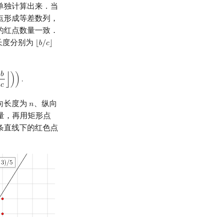
单独计算出来．当
点形成等差数列，
的红点数量一致．
长度分别为
⌊
𝑏
/
𝑐
⌋
⌊
b
/
c
⌋
𝑏
⌋
)
)
.
𝑐
向长度为
、纵向
𝑛
n
量，再用矩形点
条直线下的红色点