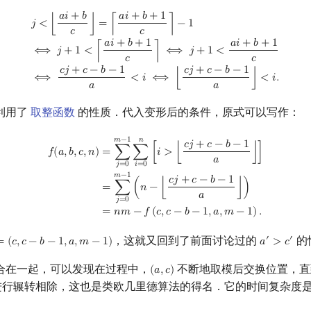
𝑎
𝑖
+
𝑏
𝑎
𝑖
+
𝑏
+
1
a
i
+
b
+
1
c
⌉
−
1
⟺
j
+
1
<
⌈
a
i
+
b
+
1
c
⌉
⟺
j
+
1
<
a
i
+
b
+
1
c
⟺
c
j
+
c
−
b
−
1
a
<
i
⟺
⌊
c
𝑗
<
⌊
⌋
=
⌈
⌉
−
1
𝑐
𝑐
𝑎
𝑖
+
𝑏
+
1
𝑎
𝑖
+
𝑏
+
1
⟺
𝑗
+
1
<
⌈
⌉
⟺
𝑗
+
1
<
𝑐
𝑐
𝑐
𝑗
+
𝑐
−
𝑏
−
1
𝑐
𝑗
+
𝑐
−
𝑏
−
1
⟺
<
𝑖
⟺
⌊
⌋
<
𝑖
.
𝑎
𝑎
利用了
取整函数
的性质．代入变形后的条件，原式可以写作：
∑
j
=
0
m
−
1
∑
i
=
0
n
[
i
>
⌊
c
j
+
c
−
b
−
1
a
⌋
]
=
∑
j
=
0
m
−
1
(
n
−
⌊
c
j
+
c
−
b
−
1
a
⌋
)
=
n
m
−
f
(
c
,
c
−
𝑚
−
1
𝑛
𝑐
𝑗
+
𝑐
−
𝑏
−
1
=
∑
∑
[
𝑖
>
⌊
⌋
]
𝑓
(
𝑎
,
𝑏
,
𝑐
,
𝑛
)
𝑎
𝑗
=
0
𝑖
=
0
𝑚
−
1
𝑐
𝑗
+
𝑐
−
𝑏
−
1
=
∑
(
𝑛
−
⌊
⌋
)
𝑎
𝑗
=
0
=
𝑛
𝑚
−
𝑓
(
𝑐
,
𝑐
−
𝑏
−
1
,
𝑎
,
𝑚
−
1
)
.
，这就又回到了前面讨论过的
的
′
′
=
(
𝑐
,
𝑐
−
𝑏
−
1
,
𝑎
,
𝑚
−
1
)
𝑎
>
𝑐
c
−
b
−
1
,
a
,
m
−
1
)
a
′
>
c
′
合在一起，可以发现在过程中，
不断地取模后交换位置，
(
𝑎
,
𝑐
)
(
a
,
c
)
行辗转相除，这也是类欧几里德算法的得名．它的时间复杂度