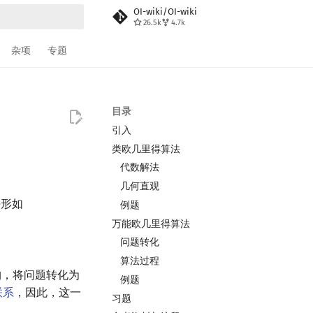
OI-wiki/OI-wiki
26.5k
4.7k
搜索
杂项
专题
目录
引入
类欧几里得算法
代数解法
几何直观
决形如
例题
万能欧几里得算法
问题转化
算法过程
构，将问题转化为
例题
联系
，因此，这一
习题