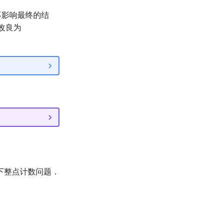
不影响最终的结
改良为
下整点计数问题．