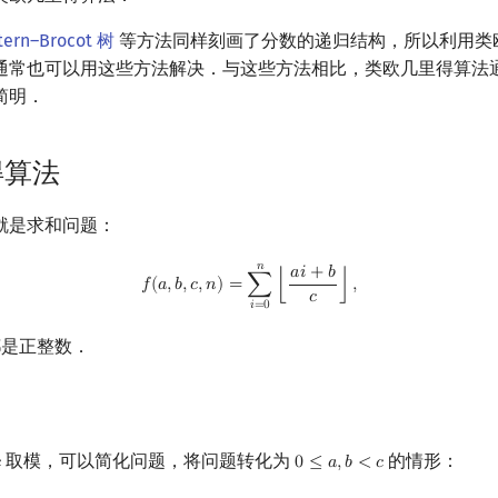
tern–Brocot 树
等方法同样刻画了分数的递归结构，所以利用类
通常也可以用这些方法解决．与这些方法相比，类欧几里得算法
简明．
得算法
就是求和问题：
𝑛
f
(
a
,
b
,
c
,
n
)
=
∑
i
=
0
n
⌊
a
i
+
b
c
⌋
,
𝑎
𝑖
+
𝑏
𝑓
(
𝑎
,
𝑏
,
𝑐
,
𝑛
)
=
∑
⌊
⌋
,
𝑐
𝑖
=
0
是正整数．
取模，可以简化问题，将问题转化为
的情形：

0
≤
𝑎
,
𝑏
<
𝑐
c
0
≤
a
,
b
<
c