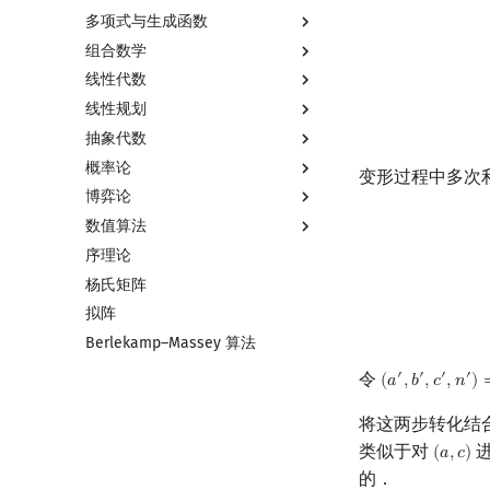
多项式与生成函数
j
<
⌊
a
i
+
b
c
⌋
=
⌈
组合数学
多项式与生成函数简介
线性代数
代数基本定理
排列组合
线性规划
快速傅里叶变换
抽屉原理
线性代数简介
抽象代数
快速数论变换
容斥原理
向量
线性规划基础
概率论
快速沃尔什变换
斐波那契数列
内积和外积
单纯形法
基本概念
变形过程中多次
博弈论
Chirp Z 变换
错位排列
矩阵
群论
基本概念
f
(
a
,
b
,
c
,
n
)
=
数值算法
多项式牛顿迭代
卡特兰数
初等变换
环论
条件概率与独立性
博弈论简介
序理论
多项式多点求值|快速插值
斯特林数
行列式
域论
随机变量
公平组合游戏
插值
杨氏矩阵
多项式初等函数
贝尔数
线性空间
Schreier–Sims 算法
随机变量的数字特征
零和游戏
数值积分
拟阵
常系数齐次线性递推
伯努利数
线性基
概率不等式
非公平组合游戏
高斯消元
Berlekamp–Massey 算法
多项式平移|连续点值平移
Entringer Number
线性映射
牛顿迭代法
符号化方法
Eulerian Number
特征多项式
令
′
′
′
′
(
𝑎
,
𝑏
,
𝑐
,
𝑛
)
(
a
′
,
b
′
,
c
′
,
n
′
)
=
(
c
,
Lagrange 反演
分拆数
对角化
将这两步转化结
形式幂级数复合|复合逆
范德蒙德卷积
Jordan标准型
类似于对
进
(
𝑎
,
𝑐
)
(
a
,
c
)
普通生成函数
Pólya 计数
的．
指数生成函数
图论计数