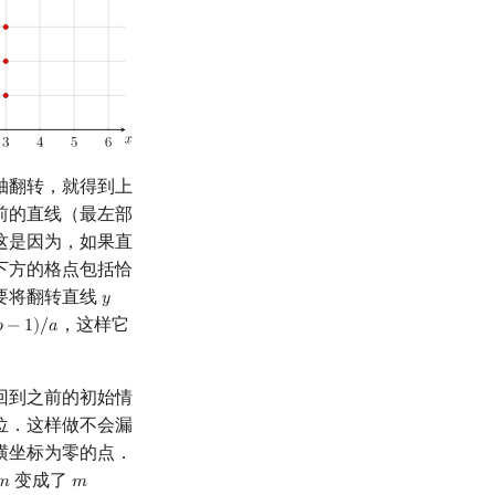
轴翻转，就得到上
前的直线（最左部
这是因为，如果直
下方的格点包括恰
要将翻转直线
𝑦
y
=
(
a
x
+
b
)
/
c
，这样它

−
1
)
/
𝑎
/
a
回到之前的初始情
位．这样做不会漏
横坐标为零的点．
变成了
𝑚
𝑚
m
m
−
1