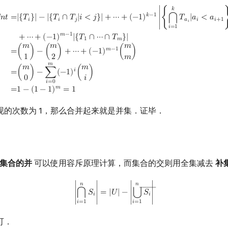
j
|
i
<
j
}
|
+
⋯
+
(
−
1
)
k
−
1
|
{
⋂
i
=
1
k
T
a
i
|
a
i
<
a
i
+
1
}
|
+
⋯
+
(
−
1
)
m
−
1
|
{
T
1
∩
⋯
∩
T
m
}
|
=
𝑘
𝑘
−
1
𝑛
𝑡
=
|
{
𝑇
}
|
−
|
{
𝑇
∩
𝑇
|
𝑖
<
𝑗
}
|
+
⋯
+
(
−
1
)
∣
{
𝑇
|
𝑎
<
𝑎
⋂
𝑖
𝑖
𝑗
𝑎
𝑖
𝑖
+
1
𝑖
𝑖
=
1
𝑚
−
1
+
⋯
+
(
−
1
)
|
{
𝑇
∩
⋯
∩
𝑇
}
|
1
𝑚
𝑚
𝑚
𝑚
𝑚
−
1
(
)
−
(
)
+
⋯
+
(
−
1
)
(
)
=
1
2
𝑚
𝑚
𝑚
𝑚
𝑖
(
)
−
∑
(
−
1
)
(
)
=
0
𝑖
𝑖
=
0
𝑚
=
1
−
(
1
−
1
)
=
1
现的次数为 1，那么合并起来就是并集．证毕．
集合的并
可以使用容斥原理计算，而集合的交则用全集减去
补
|
⋂
i
=
1
n
S
i
|
=
|
U
|
−
|
⋃
i
=
1
n
S
i
―
|
𝑛
𝑛
――
⋃
∣
𝑆
∣
=
|
𝑈
|
−
∣
𝑆
∣
⋂
𝑖
𝑖
𝑖
=
1
𝑖
=
1
可．