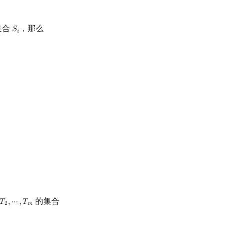
集合
，那么
𝑆
S
i
𝑖
⋯
+
(
−
1
)
n
−
1
|
S
1
∩
⋯
∩
S
n
|
的集合
𝑇
,
⋯
,
𝑇
T
2
,
⋯
,
T
m
2
𝑚