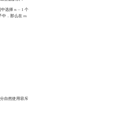
列中选择
个
𝑛
−
1
n
−
1
子中．那么在
𝑚
m
+
n
−
1
分自然使用容斥