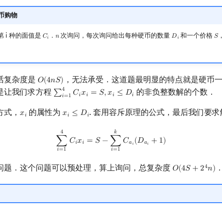
硬币购物
第 i 种的面值是
．
次询问，每次询问给出每种硬币的数量
和一个价格
𝐶
𝑛
𝐷
𝑆
C
i
n
D
i
S
𝑖
𝑖
话复杂度是
，无法承受．这道题最明显的特点就是硬币
𝑂
(
4
𝑛
𝑆
)
O
(
4
n
S
)
4
是让我们求方程
的非负整数解的个数．
∑
𝐶
𝑥
=
𝑆
,
𝑥
≤
𝐷
∑
i
=
1
4
C
i
x
i
=
S
,
x
i
≤
D
i
𝑖
𝑖
𝑖
𝑖
𝑖
=
1
方式，
的属性为
. 套用容斥原理的公式，最后我们要求
𝑥
𝑥
≤
𝐷
x
i
x
i
≤
D
i
𝑖
𝑖
𝑖
∑
i
=
1
4
C
i
x
i
=
S
−
∑
i
=
1
k
C
a
i
(
D
a
i
+
1
)
4
𝑘
∑
𝐶
𝑥
=
𝑆
−
∑
𝐶
(
𝐷
+
1
)
𝑖
𝑖
𝑎
𝑎
𝑖
𝑖
𝑖
=
1
𝑖
=
1
问题．这个问题可以预处理，算上询问，总复杂度
4
𝑂
(
4
𝑆
+
2
𝑛
)
O
(
4
S
+
2
4
n
)