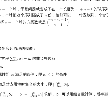
𝑛
n
个球，于是问题就变成了在一个长度为
的球序
𝑛
−
1
𝑚
+
𝑛
−
1
n
−
1
m
+
n
−
1
个球把这个序列隔成了
份，恰好可以一一对应放到
个盒
−
1
𝑛
𝑛
1
n
n
𝑚
+
𝑛
−
1
选择
个球的方案数就是
．
𝑛
−
1
(
)
n
−
1
(
m
+
n
−
1
n
−
1
)
𝑛
−
1
象出容斥原理的模型：
𝑛
定方程
的非负整数解
∑
𝑥
=
𝑚
∑
i
=
1
n
x
i
=
m
𝑖
𝑖
=
1
.

x
i
𝑖
属性即
满足的条件，即
的条件
𝑥
𝑥
≤
𝑏
x
i
x
i
≤
b
i
𝑖
𝑖
𝑖
𝑛
满足对应属性时集合的大小，即
.
|
𝑆
|
⋂
|
⋂
i
=
1
n
S
i
|
𝑖
𝑖
=
1
――
𝑛
𝑛
求解．
可以用组合数计算，后半部
⋃
𝑆
|
=
|
𝑈
|
−
∣
𝑆
∣
|
𝑈
|
⋂
|
⋂
i
=
1
n
S
i
|
=
|
U
|
−
|
⋃
i
=
1
n
S
i
―
|
|
U
|
𝑖
𝑖
𝑖
=
1
𝑖
=
1