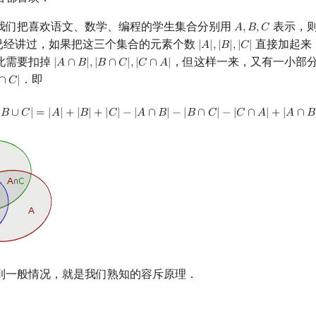
我们把喜欢语文、数学、编程的学生集合分别用
表示，
𝐴
,
𝐵
,
𝐶
A
,
B
,
C
已经讲过，如果把这三个集合的元素个数
直接加起来
|
𝐴
|
,
|
𝐵
|
,
|
𝐶
|
|
A
|
,
|
B
|
,
|
C
|
此需要扣掉
，但这样一来，又有一小部
|
𝐴
∩
𝐵
|
,
|
𝐵
∩
𝐶
|
,
|
𝐶
∩
𝐴
|
|
A
∩
B
|
,
|
B
∩
C
|
,
|
C
∩
A
|
．即
∩
𝐶
|
C
|
|
A
∪
B
∪
C
|
=
|
A
|
+
|
B
|
+
|
C
|
−
|
A
∩
B
|
−
|
B
∩
C
|
−
|
C
∩
A
|
+
|
A
∩
B
∩
C
|
𝐵
∪
𝐶
|
=
|
𝐴
|
+
|
𝐵
|
+
|
𝐶
|
−
|
𝐴
∩
𝐵
|
−
|
𝐵
∩
𝐶
|
−
|
𝐶
∩
𝐴
|
+
|
𝐴
∩
𝐵
到一般情况，就是我们熟知的容斥原理．