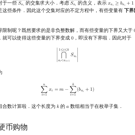
―――
―――
对于一些
的交集求大小．考虑
的含义，表示
𝑆
𝑆
𝑥
≥
𝑏
+
1
S
a
i
―
S
a
i
―
x
a
i
≥
b
a
i
+
1
𝑎
𝑎
𝑎
𝑎
𝑖
𝑖
𝑖
𝑖
足这些条件．因此这个交集对应的不定方程中，有些变量有
下界
界限制呢？既然要求的是非负整数解，而有些变量的下界又大于
，就可以使得这些变量的下界变成
，即没有下界啦．因此对于
0
0
|
⋂
a
i
<
a
i
+
1
1
≤
i
≤
k
S
a
i
|
1
≤
𝑖
≤
𝑘
∣
𝑆
∣
⋂
𝑎
𝑖
𝑎
<
𝑎
𝑖
𝑖
+
1
为
∑
i
=
1
n
x
i
=
m
−
∑
i
=
1
k
(
b
a
i
+
1
)
𝑛
𝑘
∑
𝑥
=
𝑚
−
∑
(
𝑏
+
1
)
𝑖
𝑎
𝑖
𝑖
=
1
𝑖
=
1
组合数计算啦．这个长度为
的
数组相当于在枚举子集．
𝑘
𝑎
k
a
8 硬币购物