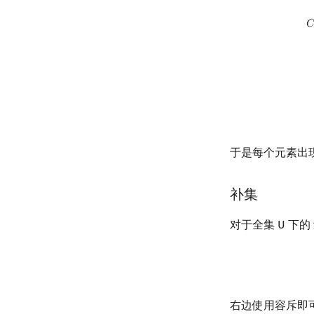
C
n
t
=
|
{
T
i
}
|
−
|
{
T
i
∩
T
𝐶
于是每个元素出
补集
对于全集 U 下的
右边使用容斥即