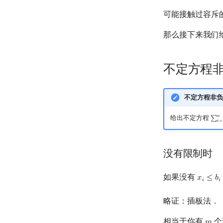
可能接触过容斥
那么接下来我们
不定方程
不定方程非负
𝑛
给出不定方程
∑
∑
i
=
1
𝑖
=
没有限制时
如果没有
𝑥
≤
𝑏
x
i
≤
b
i
𝑖
𝑖
略证：插板法．
相当于你有
个