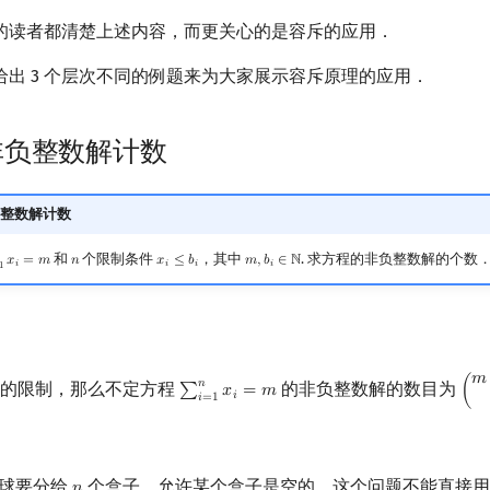
的读者都清楚上述内容，而更关心的是容斥的应用．
给出 3 个层次不同的例题来为大家展示容斥原理的应用．
非负整数解计数
整数解计数
和
个限制条件
，其中
. 求方程的非负整数解的个数
𝑥
=
𝑚
𝑛
𝑥
≤
𝑏
𝑚
,
𝑏
∈
ℕ
n
x
i
=
m
n
x
i
≤
b
i
m
,
b
i
∈
N
𝑖
𝑖
𝑖
𝑖
1
𝑚
𝑛
的限制，那么不定方程
的非负整数解的数目为
∑
𝑥
=
𝑚
(
∑
i
=
1
n
x
i
=
m
(
m
+
𝑖
𝑖
=
1
球要分给
个盒子，允许某个盒子是空的．这个问题不能直接用