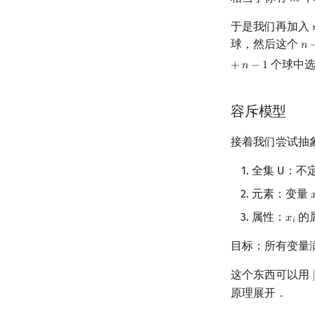
𝑚
m
于是我们再加入
球，然后这个
𝑛
n
−
个球中
+
𝑛
−
1
容斥模型
接着我们尝试抽
全集 U：不
元素：变量

属性：
的
𝑥
x
i
𝑖
目标：所有变量
这个东西可以用
|
原理展开．