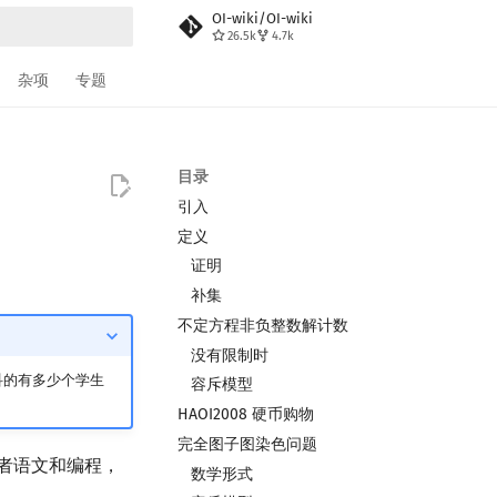
OI-wiki/OI-wiki
26.5k
4.7k
搜索
杂项
专题
目录
引入
定义
证明
补集
不定方程非负整数解计数
没有限制时
科的有多少个学生
容斥模型
HAOI2008 硬币购物
完全图子图染色问题
者语文和编程，
数学形式