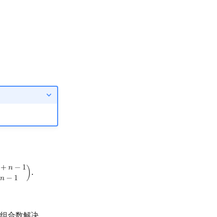
．
+
𝑛
−
1
.
)
n
−
1
n
−
1
)
𝑛
−
1
组合数解决．