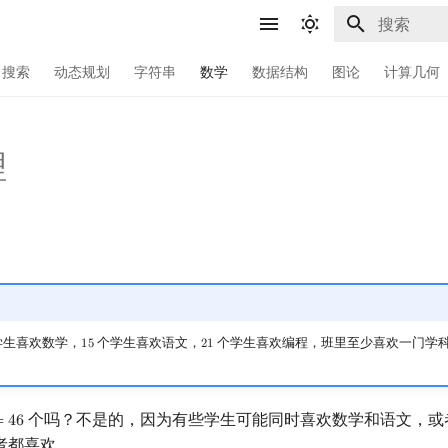
键入以开始
搜索
动态规划
字符串
数学
数据结构
图论
计算几何
理
学生喜欢数学，
个学生喜欢语文，
个学生喜欢编程，班里至少喜欢一门学
1
5
2
1
15
21
个吗？不是的，因为有些学生可能同时喜欢数学和语文，或
=
4
6
者都喜欢．