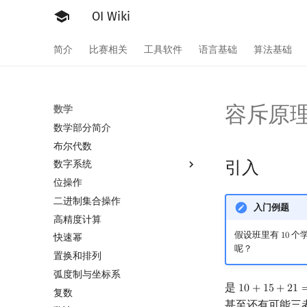
OI Wiki
简介
比赛相关
工具软件
语言基础
算法基础
容斥原
数学
数学部分简介
布尔代数
引入
数字系统
位操作
数字系统简介
二进制集合操作
进位制
入门例题
高精度计算
平衡三进制
假设班里有
个
1
0
快速幂
格雷码
10
呢？
置换和排列
弧度制与坐标系
是
1
0
+
1
5
+
2
1
10
+
15
+
21
=
46
复数
甚至还有可能三