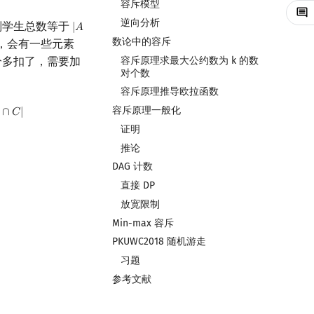
容斥模型
逆向分析
则学生总数等于
|
𝐴
|
A
∪
B
∪
C
|
数论中的容斥
，会有一些元素
容斥原理求最大公约数为 k 的数
分多扣了，需要加
对个数
容斥原理推导欧拉函数
容斥原理一般化
∩
𝐶
|
证明
推论
DAG 计数
直接 DP
放宽限制
Min-max 容斥
PKUWC2018 随机游走
习题
参考文献