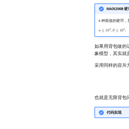
HAOI2008 
4 种面值的硬币，
3
5
.
𝑛
≤
1
0
,
𝑆
≤
1
0
n
≤
10
3
,
S
≤
10
5
如果用背包做的
象模型，其实就
采用同样的容斥
也就是无限背包
代码实现