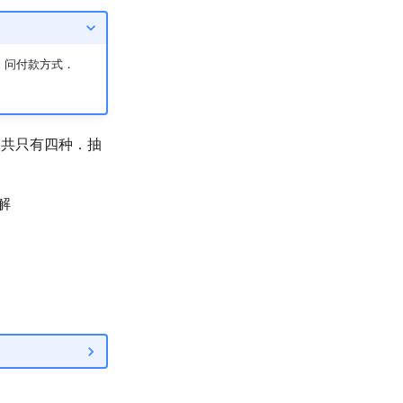
，问付款方式．
一共只有四种．抽
解
．