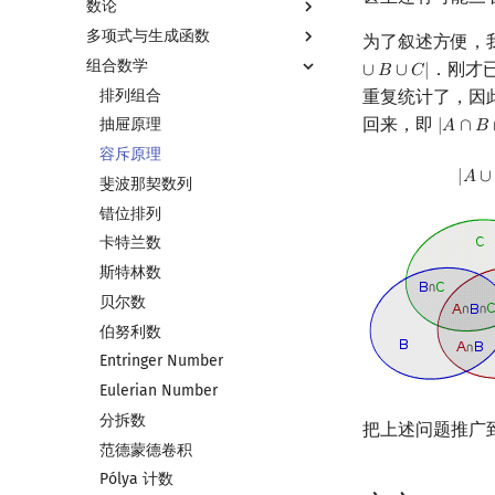
数论
多项式与生成函数
数论基础
为了叙述方便，
组合数学
模算术简介
多项式与生成函数简介
．刚才
∪
𝐵
∪
𝐶
|
素数
代数基本定理
排列组合
重复统计了，因
回来，即
最大公约数
快速傅里叶变换
抽屉原理
|
𝐴
∩
𝐵
|
A
∩
B
∩
欧拉函数
快速数论变换
容斥原理
|
𝐴
∪
筛法
快速沃尔什变换
斐波那契数列
分解质因数
Chirp Z 变换
错位排列
裴蜀定理 & 一次不定方程
多项式牛顿迭代
卡特兰数
费马小定理 & 欧拉定理
多项式多点求值|快速插值
斯特林数
模逆元
多项式初等函数
贝尔数
线性同余方程
常系数齐次线性递推
伯努利数
中国剩余定理
多项式平移|连续点值平移
Entringer Number
升幂引理
符号化方法
Eulerian Number
阶乘取模
Lagrange 反演
分拆数
把上述问题推广
卢卡斯定理
形式幂级数复合|复合逆
范德蒙德卷积
同余方程
普通生成函数
Pólya 计数