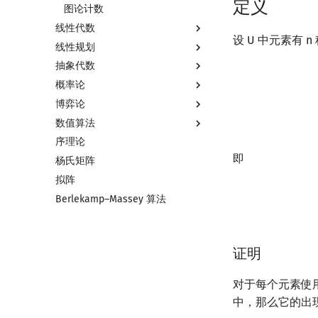
定义
二次剩余
指数生成函数
图论计数
线性代数
阶 & 原根
设 U 中元素有 
线性规划
离散对数
线性代数简介
抽象代数
高次剩余 & 单位根
向量
线性规划基础
|
⋃
i
=
1
n
S
i
|
=
∑
i
|
S
i
|
概率论
数论分块
内积和外积
单纯形法
基本概念
博弈论
狄利克雷卷积
矩阵
群论
基本概念
数值算法
莫比乌斯反演
初等变换
环论
条件概率与独立性
博弈论简介
序理论
杜教筛
行列式
域论
随机变量
公平组合游戏
插值
即
杨氏矩阵
Powerful Number 筛
线性空间
Schreier–Sims 算法
随机变量的数字特征
零和游戏
数值积分
拟阵
Min_25 筛
线性基
概率不等式
非公平组合游戏
高斯消元
Berlekamp–Massey 算法
洲阁筛
线性映射
牛顿迭代法
类欧几里德算法
特征多项式
Meissel–Lehmer 算法
对角化
证明
连分数
Jordan标准型
Stern–Brocot 树与 Farey 序列
对于每个元素使
二次域
中，那么它的出
Pell 方程