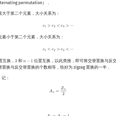
ternating permutation）．
素大于第二个元素，大小关系为：
c
1
>
c
2
<
c
3
>
⋯
𝑐
>
𝑐
<
𝑐
>
⋯
1
2
3
元素小于第二个元素，大小关系为：
c
1
<
c
2
>
c
3
<
⋯
𝑐
<
𝑐
>
𝑐
<
⋯
1
2
3
置互换，
和
位置互换，以此类推，即可将交替置换与反
2
𝑛
−
1
2
n
−
1
置换与反交替置换的个数相等，恰好为 zigzag 置换的一半．
，记：
𝑍
A
n
=
Z
n
2
𝑛
𝐴
=
𝑛
2
A
0
=
A
1
=
1