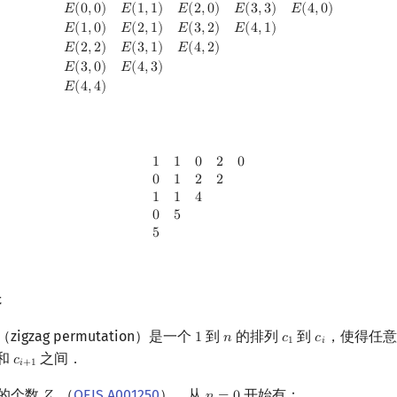
1
)
E
(
2
,
0
)
E
(
3
,
3
)
E
(
4
,
0
)
E
(
1
,
0
)
E
(
2
,
1
)
E
(
3
,
2
)
E
(
4
,
1
)
E
(
2
,
2
)
E
(
3
,
1
)
E
(
4
,
2
)
E
(
3
,
0
)
E
𝐸
(
0
,
0
)
𝐸
(
1
,
1
)
𝐸
(
2
,
0
)
𝐸
(
3
,
3
)
𝐸
(
4
,
0
)
𝐸
(
1
,
0
)
𝐸
(
2
,
1
)
𝐸
(
3
,
2
)
𝐸
(
4
,
1
)
𝐸
(
2
,
2
)
𝐸
(
3
,
1
)
𝐸
(
4
,
2
)
𝐸
(
3
,
0
)
𝐸
(
4
,
3
)
𝐸
(
4
,
4
)
1
1
0
2
0
0
1
2
2
1
1
4
0
5
5
1
1
0
2
0
0
1
2
2
1
1
4
0
5
5
换
（zigzag permutation）是一个
到
的排列
到
，使得任
1
𝑛
𝑐
𝑐
1
n
c
1
c
i
1
𝑖
和
之间．
𝑐
c
i
+
1
𝑖
+
1
置换的个数
（
OEIS A001250
），从
开始有：