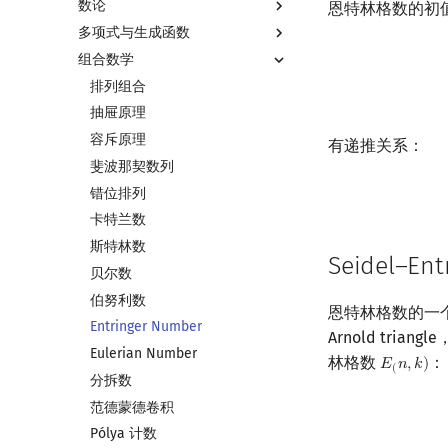
数论
恩特林格数的初
多项式与生成函数
数论基础
组合数学
模算术简介
多项式与生成函数简介
素数
代数基本定理
排列组合
最大公约数
快速傅里叶变换
抽屉原理
欧拉函数
快速数论变换
容斥原理
有递推关系：
筛法
快速沃尔什变换
斐波那契数列
分解质因数
Chirp Z 变换
错位排列
裴蜀定理 & 一次不定方程
多项式牛顿迭代
卡特兰数
费马小定理 & 欧拉定理
多项式多点求值|快速插值
斯特林数
Seidel–En
模逆元
多项式初等函数
贝尔数
线性同余方程
常系数齐次线性递推
伯努利数
恩特林格数的一个适当排
中国剩余定理
多项式平移|连续点值平移
Entringer Number
Arnold triangle
升幂引理
符号化方法
Eulerian Number
林格数
：
𝐸
𝑛
,
𝑘
)
E
(
n
,
k
)
(
阶乘取模
Lagrange 反演
分拆数
E
(
0
,
0
)
E
(
1
,
0
)
→
E
(
1
,
卢卡斯定理
形式幂级数复合|复合逆
范德蒙德卷积
同余方程
普通生成函数
Pólya 计数