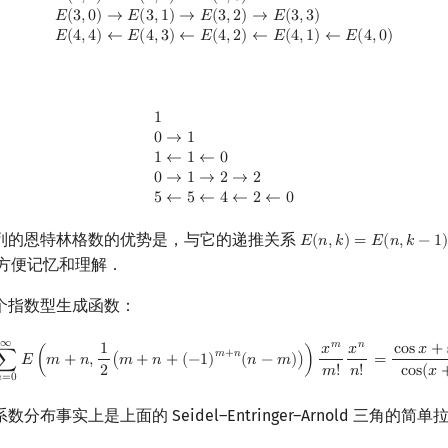
𝐸
(
3
,
0
)
→
𝐸
(
3
,
1
)
→
𝐸
(
3
,
2
)
→
𝐸
(
3
,
3
)
𝐸
(
4
,
4
)
←
𝐸
(
4
,
3
)
←
𝐸
(
4
,
2
)
←
𝐸
(
4
,
1
)
←
𝐸
(
4
,
0
)
1
0
→
1
1
←
1
←
0
0
→
1
→
2
→
2
5
←
5
←
4
←
2
←
0
1
0
→
1
1
←
1
←
0
0
→
1
→
2
→
2
5
←
5
←
4
←
2
←
0
列的恩特林格数的优势是，与它的递推关系
𝐸
(
𝑛
,
𝑘
)
=
𝐸
(
𝑛
,
𝑘
−
1
E
(
n
,
k
)
=
E
(
n
,
k
−
1
)
+
E
(
n
−
1
方便记忆和理解．
个指数型生成函数：
∞
0
∞
∑
n
=
0
∞
E
(
m
+
n
,
1
2
(
m
+
n
+
(
−
1
)
m
+
n
(
n
−
m
)
)
)
x
m
m
!
x
n
n
!
=
cos
x
+
sin
x
co
𝑚
𝑛
1
𝑥
𝑥
c
o
s
𝑥
+
𝑚
+
𝑛
∑
𝐸
(
𝑚
+
𝑛
,
(
𝑚
+
𝑛
+
(
−
1
)
(
𝑛
−
𝑚
)
)
)
=
2
𝑚
!
𝑛
!
c
o
s
(
𝑥

=
0
布事实上是上面的 Seidel–Entringer–Arnold 三角的简