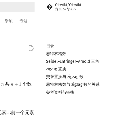
OI-wiki/OI-wiki
26.5k
4.7k
搜索
杂项
专题
目录
恩特林格数
Seidel–Entringer–Arnold 三角
zigzag 置换
交替置换与 zigzag 数
到
共
个数
恩特林格数与 zigzag 数的关系
𝑛
𝑛
+
1
n
n
+
1
参考资料与链接
元素比前一个元素