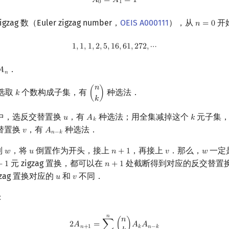
𝐴
=
𝐴
=
1
0
1
gzag 数（Euler zigzag number，
OEIS A000111
），从
开
𝑛
=
0
n
=
0
1
,
1
,
1
,
2
,
5
,
16
,
61
,
272
,
⋯
1
,
1
,
1
,
2
,
5
,
1
6
,
6
1
,
2
7
2
,
⋯
．
𝐴
A
n
𝑛
𝑛
选取
个数构成子集，有
种选法．
𝑘
(
)
k
(
n
k
)
𝑘
中，选反交替置换
，有
种选法；用全集减掉这个
元子集
𝑢
𝐴
𝑘
u
A
k
k
𝑘
替置换
，有
种选法．
𝑣
𝐴
v
A
n
−
k
𝑛
−
𝑘
列
，将
倒置作为开头，接上
，再接上
．那么，
一定是
𝑤
𝑢
𝑛
+
1
𝑣
𝑤
w
u
n
+
1
v
w
元 zigzag 置换，都可以在
处截断得到对应的反交替置
+
1
𝑛
+
1
1
n
+
1
gzag 置换对应的
和
不同．
𝑢
𝑣
u
v
：
𝑛
2
A
n
+
1
=
∑
k
=
0
n
(
n
k
)
A
k
A
n
−
k
𝑛
2
𝐴
=
∑
(
)
𝐴
𝐴
𝑛
+
1
𝑘
𝑛
−
𝑘