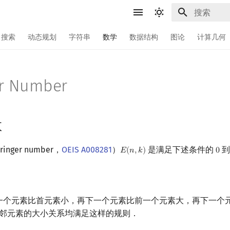
键入以开始
搜索
动态规划
字符串
数学
数据结构
图论
计算几何
er Number
数
nger number，
OEIS A008281
）
是满足下述条件的
𝐸
(
𝑛
,
𝑘
)
0
E
(
n
,
k
)
0
；
一个元素比首元素小，再下一个元素比前一个元素大，再下一个
相邻元素的大小关系均满足这样的规则．