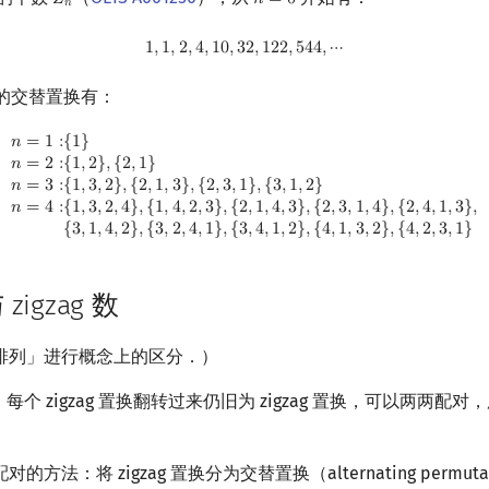
𝑍
𝑛
=
0
Z
n
n
=
0
𝑛
1
,
1
,
2
,
4
,
10
,
32
,
122
,
544
,
⋯
1
,
1
,
2
,
4
,
1
0
,
3
2
,
1
2
2
,
5
4
4
,
⋯
的交替置换有：
,
1
}
n
=
3
:
{
1
,
3
,
2
}
,
{
2
,
1
,
3
}
,
{
2
,
3
,
1
}
,
{
3
,
1
,
2
}
n
=
4
:
{
1
,
3
,
2
,
4
}
,
{
1
,
4
,
2
,
3
}
,
{
2
,
1
,
4
,
3
}
,
{
2
,
3
,
1
,
𝑛
=
1
:
{
1
}
𝑛
=
2
:
{
1
,
2
}
,
{
2
,
1
}
𝑛
=
3
:
{
1
,
3
,
2
}
,
{
2
,
1
,
3
}
,
{
2
,
3
,
1
}
,
{
3
,
1
,
2
}
𝑛
=
4
:
{
1
,
3
,
2
,
4
}
,
{
1
,
4
,
2
,
3
}
,
{
2
,
1
,
4
,
3
}
,
{
2
,
3
,
1
,
4
}
,
{
2
,
4
,
1
,
3
}
,
{
3
,
1
,
4
,
2
}
,
{
3
,
2
,
4
,
1
}
,
{
3
,
4
,
1
,
2
}
,
{
4
,
1
,
3
,
2
}
,
{
4
,
2
,
3
,
1
}
igzag 数
排列」进行概念上的区分．）
，每个 zigzag 置换翻转过来仍旧为 zigzag 置换，可以两两配
方法：将 zigzag 置换分为交替置换（alternating permut