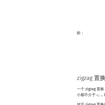
E
(
0
,
0
)
E
(
1
,
即：
zigzag 置
一个 zigzag 置换
小都不介于
𝑐
c
i
−
1
𝑖
−
1
对于 zigzag 