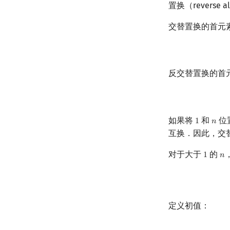
置换（reverse al
交替置换的首元
反交替置换的首
如果将
和
位
1
𝑛
1
n
互换．因此，交替
对于大于
的
1
𝑛
1
n
定义初值：