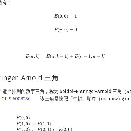
值有：
E
(
0
,
0
)
=
1
𝐸
(
0
,
0
)
=
1
E
(
n
,
0
)
=
0
𝐸
(
𝑛
,
0
)
=
0
E
(
n
,
k
)
=
E
(
n
,
k
−
1
)
+
E
(
n
−
1
,
n
−
k
)
𝐸
(
𝑛
,
𝑘
)
=
𝐸
(
𝑛
,
𝑘
−
1
)
+
𝐸
(
𝑛
−
1
,
𝑛
−
𝑘
)
tringer–Arnold 三角
列的数字三角，称为 Seidel–Entringer–Arnold 三角（Seidel
，
OEIS A008280
）．该三角是按照「牛耕」顺序（ox-plowing o
1
)
E
(
2
,
2
)
←
E
(
2
,
1
)
←
E
(
2
,
0
)
E
(
3
,
0
)
→
E
(
3
,
1
)
→
E
(
3
,
2
)
→
E
(
3
,
3
)
E
(
4
,
4
)
←
E
(
4
,
3
)
𝐸
(
0
,
0
)
𝐸
(
1
,
0
)
→
𝐸
(
1
,
1
)
𝐸
(
2
,
2
)
←
𝐸
(
2
,
1
)
←
𝐸
(
2
,
0
)