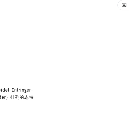
–Entringer–
rder）排列的恩特
←
E
(
4
,
2
)
←
E
(
4
,
1
)
←
E
(
4
,
0
)