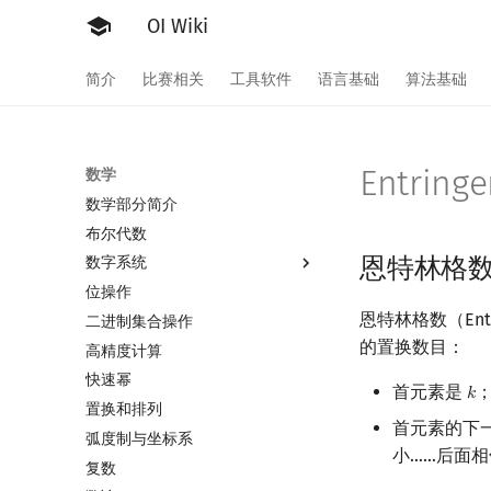
OI Wiki
简介
比赛相关
工具软件
语言基础
算法基础
Entring
数学
数学部分简介
布尔代数
恩特林格
数字系统
位操作
数字系统简介
恩特林格数（Entri
二进制集合操作
进位制
的置换数目：
高精度计算
平衡三进制
快速幂
格雷码
首元素是
𝑘
k
置换和排列
首元素的下
弧度制与坐标系
小……后面
复数