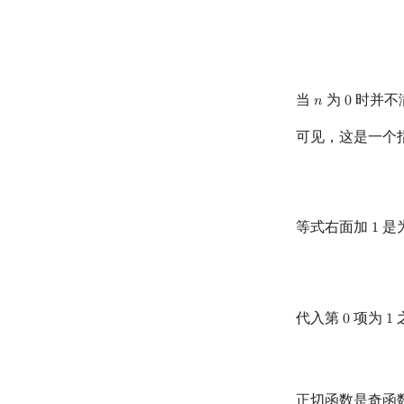
当
为
时并不
𝑛
0
n
0
可见，这是一个
等式右面加
是
1
1
代入第
项为
0
1
0
1
正切函数是奇函数