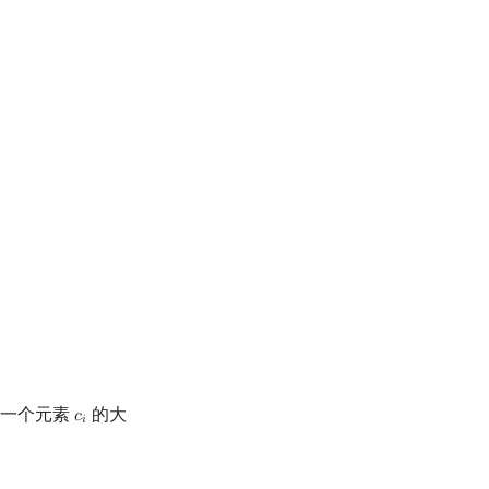
(
4
,
3
)
E
(
4
,
4
)
意一个元素
的大
𝑐
c
i
𝑖