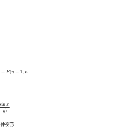
)
+
𝐸
(
𝑛
−
1
,
𝑛
,
n
−
k
)
s
(
x
+
y
)
s
i
n
𝑥
+
𝑦
)
单拉伸变形：