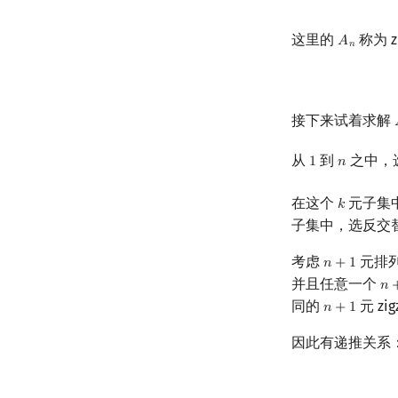
这里的
称为 zi
𝐴
A
n
𝑛
接下来试着求解
从
到
之中，
1
𝑛
1
n
在这个
元子集
𝑘
k
子集中，选反交
考虑
元排
𝑛
+
1
n
+
1
并且任意一个
𝑛
n
+
同的
元 zi
𝑛
+
1
n
+
1
因此有递推关系