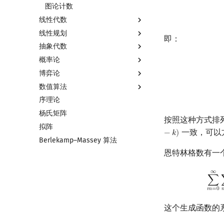
二次剩余
指数生成函数
图论计数
线性代数
阶 & 原根
线性规划
离散对数
线性代数简介
即：
抽象代数
高次剩余 & 单位根
向量
线性规划基础
概率论
数论分块
内积和外积
单纯形法
基本概念
博弈论
狄利克雷卷积
矩阵
群论
基本概念
数值算法
莫比乌斯反演
初等变换
环论
条件概率与独立性
博弈论简介
序理论
杜教筛
行列式
域论
随机变量
公平组合游戏
插值
杨氏矩阵
Powerful Number 筛
线性空间
Schreier–Sims 算法
随机变量的数字特征
零和游戏
数值积分
按照这种方式排
拟阵
Min_25 筛
线性基
概率不等式
非公平组合游戏
高斯消元
一致，可以
−
𝑘
)
Berlekamp–Massey 算法
洲阁筛
线性映射
牛顿迭代法
恩特林格数有一
类欧几里德算法
特征多项式
Meissel–Lehmer 算法
对角化
∞
∑
m
=
连分数
Jordan标准型
∑
𝑚
=
0

Stern–Brocot 树与 Farey 序列
二次域
这个生成函数的系数分
Pell 方程