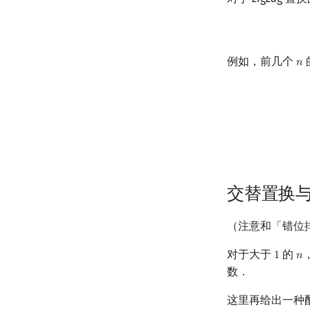
例如，前几个
𝑛
n
n
=
1
:
{
1
}
n
=
2
:
{
1
,
2
}
,
{
2
交替置换与 z
（注意和「错位
对于大于
的
1
𝑛
1
n
数．
这里再给出一种配对的