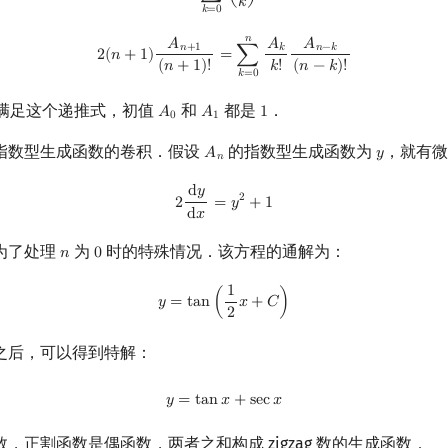
𝑘
𝑘
=
0
𝑛
2
(
n
+
1
)
A
n
+
1
(
n
+
1
)
!
=
∑
k
=
0
n
A
k
k
!
A
n
−
k
(
n
−
k
)
!
𝐴
𝐴
𝐴
𝑛
+
1
𝑘
𝑛
−
𝑘
2
(
𝑛
+
1
)
=
∑
𝑘
!
(
𝑛
+
1
)
!
(
𝑛
−
𝑘
)
!
𝑘
=
0
满足这个递推式，初值
和
都是
．
𝐴
𝐴
1
A
0
A
1
1
0
1
指数型生成函数的卷积．假设
的指数型生成函数为
，就有微
𝐴
𝑦
A
n
y
𝑛
d
𝑦
2
d
y
d
x
=
y
2
+
1
2
2
=
𝑦
+
1
d
𝑥
为了处理
为
时的特殊情况．该方程的通解为：
𝑛
0
n
0
1
y
=
tan
(
1
2
x
+
C
)
𝑦
=
t
a
n
(
𝑥
+
𝐶
)
2
之后，可以得到特解：
y
=
tan
x
+
sec
x
𝑦
=
t
a
n
𝑥
+
s
e
c
𝑥
，正割函数是偶函数，两者之和构成 zigzag 数的生成函数．