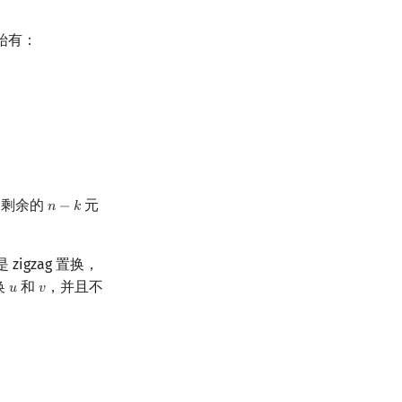
始有：
，剩余的
元
𝑛
−
𝑘
n
−
k
 zigzag 置换，
换
和
，并且不
𝑢
𝑣
u
v