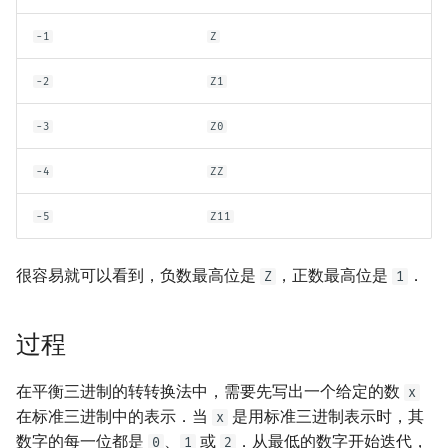
回文树
二次剩余
可持久化数据结构
欧拉图
Kahan 求和
-1
Z
序列自动机
阶 & 原根
树套树
哈密顿图
珂朵莉树/颜色段均摊
-2
Z1
最小表示法
离散对数
K-D Tree
二分图
空间优化简介
-3
Z0
Lyndon 分解
高次剩余 & 单位根
动态树
平面图
-4
ZZ
Main–Lorentz 算法
数论分块
析合树
弦图
-5
Z11
狄利克雷卷积
PQ 树
图的着色
很容易就可以看到，负数最高位是
，正数最高位是
．
Z
1
莫比乌斯反演
手指树
网络流
过程
杜教筛
霍夫曼树
图的匹配
在平衡三进制的转转换法中，需要先写出一个给定的数
x
Powerful Number 筛
Prüfer 序列
在标准三进制中的表示．当
是用标准三进制表示时，其
x
数字的每一位都是
、
或
．从最低的数字开始迭代，
0
1
2