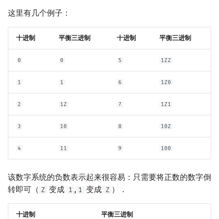
这里有几个例子：
镜像站列表
Special Judge
Java 速成
前缀和 & 差分
IDA*
状压 DP
Boyer–Moore 算法
裴蜀定理 & 一次不定方程
多项式多点求值|快速插值
贝尔数
线性基
块状数据结构
拓扑排序
扫描线
有限状态自动机
Dev-C++
文件操作
Lambda 表达式
归并排序
AVL 树
虚树
致谢
Testlib
Java 进阶
二分
回溯法
数位 DP
Z 函数（扩展 KMP）
费马小定理 & 欧拉定理
多项式初等函数
伯努利数
线性映射
单调栈
最短路问题
旋转卡壳
计算理论基础
十进制
平衡三进制
十进制
CLion
pb_ds
堆排序
红黑树
树分治
平衡三进制
0
0
5
1ZZ
Polygon
倍增
Dancing Links
插头 DP
AC 自动机
模逆元
常系数齐次线性递推
Entringer Number
特征多项式
单调队列
生成树问题
半平面交
字节顺序
Geany
编译优化
桶排序
左偏红黑树
动态树分治
1
1
6
1Z0
OJ 工具
构造
Alpha–Beta 剪枝
计数 DP
后缀数组 (SA)
线性同余方程
多项式平移|连续点值平移
Eulerian Number
对角化
ST 表
斯坦纳树
平面最近点对
约瑟夫问题
Xcode
希尔排序
AA 树
AHU 算法
2
1Z
7
1Z1
LaTeX 入门
优化
动态 DP
后缀自动机 (SAM)
中国剩余定理
符号化方法
分拆数
Jordan标准型
树状数组
拆点
随机增量法
表达式求值
GUIDE
锦标赛排序
树哈希
3
10
8
10Z
Git
概率 DP
后缀平衡树
升幂引理
Lagrange 反演
范德蒙德卷积
线段树
连通性相关
反演变换
在一台机器上规划任务
Sublime Text
Tim 排序
树上随机游走
4
11
9
100
DP 套 DP
广义后缀自动机
阶乘取模
形式幂级数复合|复合逆
Pólya 计数
划分树
环计数问题
计算几何杂项
主元素问题
CP Editor
排序相关 STL
该数字系统的负数表示起来很容易：只需要将正数的数字倒
DP 优化
后缀树
卢卡斯定理
普通生成函数
图论计数
二叉搜索树 & 平衡树
最小环
Garsia–Wachs 算法
Code::Blocks
排序应用
转即可（
变成
,
变成
）．
Z
1
1
Z
其它 DP 方法
Manacher
同余方程
指数生成函数
跳表
2-SAT
15-puzzle
十进制
平衡三进制