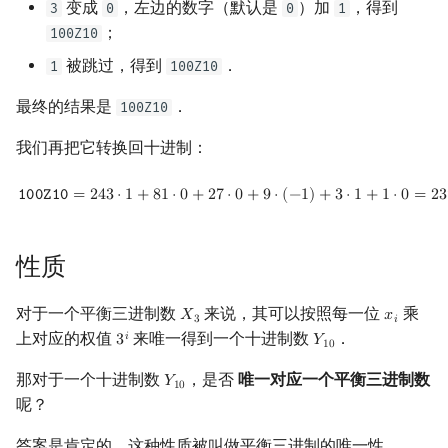
变成
，左边的数字（默认是
）加
，得到
3
0
0
1
；
100Z10
被跳过，得到
．
1
100Z10
最终的结果是
．
100Z10
我们再把它转换回十进制：
100Z10
=
243
⋅
1
+
81
⋅
0
+
27
⋅
0
+
9
⋅
(
−
1
)
+
3
⋅
1
+
1
⋅
0
=
237
10
𝟷
𝟶
𝟶
𝚉
𝟷
𝟶
=
2
4
3
⋅
1
+
8
1
⋅
0
+
2
7
⋅
0
+
9
⋅
(
−
1
)
+
3
⋅
1
+
1
⋅
0
=
2
3
性质
对于一个平衡三进制数
来说，其可以按照每一位
乘
𝑋
𝑥
X
3
x
i
3
𝑖
上对应的权值
来唯一得到一个十进制数
．
𝑖
3
𝑌
3
i
Y
10
1
0
那对于一个十进制数
，是否
唯一对应一个平衡三进制数
𝑌
Y
10
1
0
呢？
答案是肯定的，这种性质被叫做平衡三进制的唯一性．