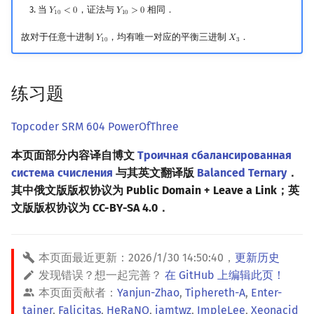
当
，证法与
相同．
𝑌
<
0
𝑌
>
0
Y
10
<
0
Y
10
>
0
1
0
1
0
故对于任意十进制
，均有唯一对应的平衡三进制
．
𝑌
𝑋
Y
10
X
3
1
0
3
练习题
Topcoder SRM 604 PowerOfThree
本页面部分内容译自博文
Троичная сбалансированная
система счисления
与其英文翻译版
Balanced Ternary
．
其中俄文版版权协议为 Public Domain + Leave a Link；英
文版版权协议为 CC-BY-SA 4.0．
本页面最近更新：
2026/1/30 14:50:40
，
更新历史
发现错误？想一起完善？
在 GitHub 上编辑此页！
本页面贡献者：
Yanjun-Zhao
,
Tiphereth-A
,
Enter-
tainer
,
Falicitas
,
HeRaNO
,
iamtwz
,
ImpleLee
,
Xeonacid