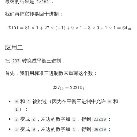
最终的结果是
．
1Z101
我们再把它转换回十进制：
1Z101
=
81
×
1
+
27
×
(
−
1
)
+
9
×
1
+
3
×
0
+
1
×
1
=
64
10
𝟷
𝚉
𝟷
𝟶
𝟷
=
8
1
×
1
+
2
7
×
(
−
1
)
+
9
×
1
+
3
×
0
+
1
×
1
=
6
4
1
0
应用二
把
转换成平衡三进制．
237
首先，我们用标准三进制数来重写这个数：
2
37
10
=
22210
3
2
3
7
=
2
2
2
1
0
1
0
3
和
被跳过（因为在平衡三进制中允许
和
0
1
0
）；
1
变成
，左边的数字加
，得到
；
2
Z
1
23Z10
变成
，左边的数字加
，得到
；
3
0
1
30Z10