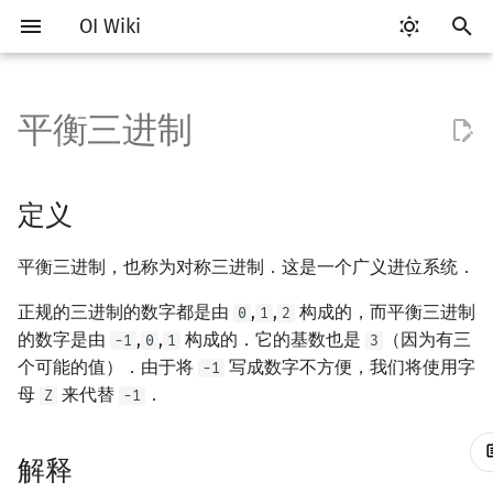
OI Wiki
键
入
平衡三进制
Getting Started
比赛相关简介
工具软件简介
语言基础简介
算法基础简介
搜索部分简介
动态规划部分简介
字符串部分简介
定义
数论基础
多项式与生成函数简介
排列组合
线性代数简介
线性规划基础
基本概念
基本概念
博弈论简介
插值
数据结构部分简介
图论部分简介
计算几何部分简介
杂项简介
RMQ
OI 赛事与赛制
题型概述
读入、输出优化
Vim
评测工具简介
Testlib 简介
Hello, World!
C++ 标准库简介
类
复杂度简介
排序简介
DP 优化简介
后缀数组简介
并查集
堆简介
分块思想
线段树基础
二叉搜索树 & 平衡树
可持久化数据结构简介
线段树套线段树
Link Cut Tree
树基础
最短路
最小生成树
强连通分量
网络流简介
图匹配
离线算法简介
随机函数
以
开
关于本项目
赛事
代码编辑工具
C++ 基础
复杂度
DFS（搜索）
动态规划基础
字符串基础
解释
模算术简介
代数基本定理
抽屉原理
向量
单纯形法
群论
条件概率与独立性
公平组合游戏
数值积分
栈
图论相关概念
二维计算几何基础
离散化
并查集应用
ICPC/CCPC 赛事与赛制
交互题
分段打表
Emacs
Arbiter
通用
C++ 语法基础
STL 容器
命名空间
均摊复杂度
选择排序
单调队列/单调栈优化
最优原地后缀排序算法
并查集复杂度
二叉堆
块状数组
线段树合并 & 分裂
Treap
可持久化线段树
平衡树套线段树
全局平衡二叉树
树的直径
差分约束
最小树形图
双连通分量
最大流
二分图最大匹配
CDQ 分治
随机化技巧
定义
始
如何参与
题型
评测工具
C++ 标准库
枚举
BFS（搜索）
记忆化搜索
标准库
过程
素数
快速傅里叶变换
容斥原理
内积和外积
环论
随机变量
零和游戏
高斯消元
队列
图的存储
三维计算几何基础
双指针
括号序列
常见错误
VS Code
Cena
Generator
变量
STL 算法
值类别
冒泡排序
斜率优化
配对堆
块状链表
李超线段树
Splay 树
可持久化块状数组
线段树套平衡树
Euler Tour Tree
树的中心
k 短路
最小直径生成树
割点和桥
最小割
二分图最大权匹配
整体二分
爬山算法
平衡三进制，也称为对称三进制．这是一个广义进位系统．
搜
OI Wiki 不是什么
学习路线
命令行
C++ 进阶
模拟
双向搜索
背包 DP
字符串匹配
最大公约数
快速数论变换
斐波那契数列
矩阵
域论
随机变量的数字特征
非公平组合游戏
牛顿迭代法
链表
DFS（图论）
距离
离线算法
线段树与离线询问
应用一
常见技巧
Atom
CCR Plus
Validator
运算
bitset
重载运算符
插入排序
四边形不等式优化
左偏树
树分块
猫树
WBLT
可持久化平衡树
树状数组套权值线段树
Top Tree
树的重心
同余最短路
圆方树
费用流
一般图最大匹配
莫队算法
模拟退火
索
正规的三进制的数字都是由
,
,
构成的，而平衡三进制
0
1
2
的数字是由
,
,
构成的．它的基数也是
（因为有三
-1
0
1
3
格式手册
学习资源
命令行编译与调试
C++ 与其他常用语言的区别
递归 & 分治
启发式搜索
区间 DP
字符串哈希
欧拉函数
快速沃尔什变换
错位排列
初等变换
Schreier–Sims 算法
概率不等式
哈希表
BFS（图论）
Pick 定理
分数规划
应用二
Eclipse
Lemon
Interactor
流程控制语句
string
引用
计数排序
Slope Trick 优化
Sqrt Tree
区间最值操作 & 区间历史
替罪羊树
可持久化字典树
分块套树状数组
最近公共祖先
点/边连通度
上下界网络流
一般图最大权匹配
个可能的值）．由于将
写成数字不方便，我们将使用字
-1
值
母
来代替
．
Z
-1
数学符号表
技巧
编译器
Pascal 转 C++ 急救
贪心
A*
DAG 上的 DP
字典树 (Trie)
性质
筛法
Chirp Z 变换
卡特兰数
行列式
并查集
树上问题
三角剖分
随机化
Notepad++
Checker
高级数据类型
pair
常量
基数排序
WQS 二分
笛卡尔树
可持久化可并堆
树链剖分
Stoer–Wagner 算法
稳定匹配
Kinetic Tournament Tree
解释
F.A.Q.
出题
WSL (Windows 10)
Python 速成
排序
迭代加深搜索
树形 DP
前缀函数与 KMP 算法
练习题
分解质因数
多项式牛顿迭代
斯特林数
线性空间
堆
有向无环图
凸包
悬线法
Kate
函数
新版 C++ 特性
快速排序
状态设计优化
Size Balanced Tree
树上启发式合并