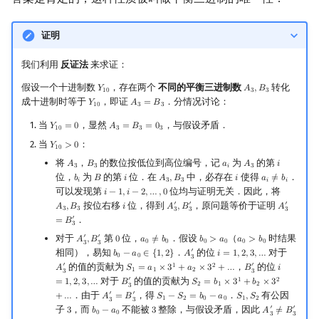
证明
我们利用
反证法
来求证：
假设一个十进制数
，存在两个
不同的平衡三进制数
转化
𝑌
𝐴
,
𝐵
Y
10
A
3
,
B
3
1
0
3
3
成十进制时等于
，即证
．分情况讨论：
𝑌
𝐴
=
𝐵
Y
10
A
3
=
B
3
1
0
3
3
当
，显然
，与假设矛盾．
𝑌
=
0
𝐴
=
𝐵
=
0
Y
10
=
0
A
3
=
B
3
=
0
3
1
0
3
3
3
当
：
𝑌
>
0
Y
10
>
0
1
0
将
，
的数位按低位到高位编号，记
为
的第
𝐴
𝐵
𝑎
𝐴
𝑖
A
3
B
3
a
i
A
3
i
3
3
𝑖
3
位，
为
的第
位．在
中，必存在
使得
．
𝑏
𝐵
𝑖
𝐴
,
𝐵
𝑖
𝑎
≠
𝑏
b
i
B
i
A
3
,
B
3
i
a
i
≠
b
i
𝑖
3
3
𝑖
𝑖
可以发现第
位均与证明无关．因此，将
𝑖
−
1
,
𝑖
−
2
,
…
,
0
i
−
1
,
i
−
2
,
…
,
0
′
′
′
按位右移
位，得到
，原问题等价于证明
𝐴
,
𝐵
𝑖
𝐴
,
𝐵
𝐴
A
3
,
B
3
i
A
3
′
,
B
3
′
A
3
′
=
B
3
′
3
3
3
3
3
′
．
=
𝐵
3
′
′
对于
第
位，
．假设
（
时结果
𝐴
,
𝐵
0
𝑎
≠
𝑏
𝑏
>
𝑎
𝑎
>
𝑏
A
3
′
,
B
3
′
0
a
0
≠
b
0
b
0
>
a
0
a
0
>
b
0
0
0
0
0
0
0
3
3
′
相同），易知
．
的位
对于
𝑏
−
𝑎
∈
{
1
,
2
}
𝐴
𝑖
=
1
,
2
,
3
,
…
b
0
−
a
0
∈
{
1
,
2
}
A
3
′
i
=
1
,
2
,
3
,
…
0
0
3
′
′
的值的贡献为
，
的位
1
2
𝐴
𝑆
=
𝑎
×
3
+
𝑎
×
3
+
…
𝐵
𝑖
A
3
′
S
1
=
a
1
×
3
1
+
a
2
×
3
2
+
…
B
3
′
i
=
1
,
2
,
3
,
…
1
1
2
3
3
′
对于
的值的贡献为
1
2
=
1
,
2
,
3
,
…
𝐵
𝑆
=
𝑏
×
3
+
𝑏
×
3
B
3
′
S
2
=
b
1
×
3
1
+
b
2
×
3
2
+
…
2
1
2
3
′
′
．由于
，得
．
有公因
+
…
𝐴
=
𝐵
𝑆
−
𝑆
=
𝑏
−
𝑎
𝑆
,
𝑆
A
3
′
=
B
3
′
S
1
−
S
2
=
b
0
−
a
0
S
1
,
S
2
1
2
0
0
1
2
3
3
′
′
子
，而
不能被
整除，与假设矛盾，因此
3
𝑏
−
𝑎
3
𝐴
≠
𝐵
3
b
0
−
a
0
3
A
3
′
≠
B
3
′
0
0
3
3