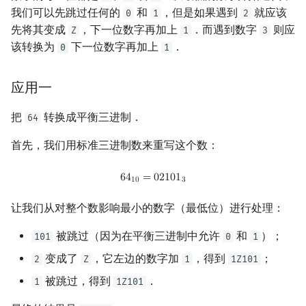
Min_25 筛
矩阵树定理
我们可以先跳过任何的
和
，但是如果遇到
就应该
0
1
2
先将其变成
，下一位数字再加上
．而遇到数字
则应
Z
1
3
洲阁筛
LGV 引理
该转换为
下一位数字再加上
．
0
1
类欧几里德算法
最大团搜索算法
应用一
Meissel–Lehmer 算法
支配树
把
转换成平衡三进制．
64
连分数
图上随机游走
首先，我们用标准三进制数来重写这个数：
6
4
10
=
02101
3
6
4
=
0
2
1
0
1
Stern–Brocot 树与 Farey 序列
1
0
3
让我们从对整个数影响最小的数字（最低位）进行处理：
二次域
被跳过（因为在平衡三进制中允许
和
）；
101
0
1
Pell 方程
变成了
，它左边的数字加
，得到
；
2
Z
1
1Z101
被跳过，得到
．
1
1Z101