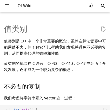
OI Wiki
键
入
值类别
Getting Started
比赛相关简介
工具软件简介
Hello, World!
C++ 标准库简介
不必要的复制
pb_ds 简介
算法基础简介
搜索部分简介
动态规划部分简介
字符串部分简介
数学部分简介
数据结构部分简介
图论部分简介
计算几何部分简介
杂项简介
RMQ
OI 赛事与赛制
题型概述
读入、输出优化
Vim
评测工具简介
Testlib 简介
分支
数组
STL 容器简介
复杂度简介
排序简介
DP 优化简介
后缀数组简介
数字系统简介
数论基础
多项式与生成函数简介
排列组合
线性代数简介
线性规划基础
基本概念
基本概念
博弈论简介
插值
并查集
堆简介
分块思想
线段树基础
二叉搜索树 & 平衡树
可持久化数据结构简介
线段树套线段树
Link Cut Tree
树基础
最短路
最小生成树
强连通分量
网络流简介
图匹配
离线算法简介
随机函数
以
值类别是 C++ 中一个非常重要的概念，虽然在算法竞赛中可
开
关于本项目
赛事
代码编辑工具
C++ 语法基础
STL 容器
C 语言中的值类别
堆
复杂度
DFS（搜索）
动态规划基础
字符串基础
布尔代数
栈
图论相关概念
二维计算几何基础
离散化
并查集应用
ICPC/CCPC 赛事与赛制
交互题
分段打表
Emacs
Arbiter
通用
循环
结构体
迭代器
均摊复杂度
选择排序
单调队列/单调栈优化
最优原地后缀排序算法
进位制
模算术简介
代数基本定理
抽屉原理
向量
单纯形法
群论
条件概率与独立性
公平组合游戏
数值积分
并查集复杂度
二叉堆
块状数组
线段树合并 & 分裂
Treap
可持久化线段树
平衡树套线段树
全局平衡二叉树
树的直径
差分约束
最小树形图
双连通分量
最大流
二分图最大匹配
CDQ 分治
随机化技巧
能用处不大，但了解它可以帮助我们发现并避免不必要的复
始
制，从而提高代码的效率和性能．
如何参与
题型
评测工具
变量
STL 算法
C++98 中的值类别
平衡树
枚举
BFS（搜索）
记忆化搜索
标准库
数字系统
队列
图的存储
三维计算几何基础
双指针
括号序列
常见错误
VS Code
Cena
Generator
联合体
序列式容器
冒泡排序
斜率优化
平衡三进制
素数
快速傅里叶变换
容斥原理
内积和外积
环论
随机变量
零和游戏
高斯消元
配对堆
块状链表
李超线段树
Splay 树
可持久化块状数组
线段树套平衡树
Euler Tour Tree
树的中心
k 短路
最小直径生成树
割点和桥
最小割
二分图最大权匹配
整体二分
爬山算法
搜
值类别的概念在 C 语言、C++98、C++11 和 C++17 中经历了多
OI Wiki 不是什么
学习路线
命令行
运算
bitset
模拟
双向搜索
背包 DP
字符串匹配
位操作
链表
DFS（图论）
距离
离线算法
线段树与离线询问
复制消除
常见技巧
Atom
CCR Plus
Validator
指针
关联式容器
插入排序
四边形不等式优化
格雷码
最大公约数
快速数论变换
斐波那契数列
矩阵
域论
随机变量的数字特征
非公平组合游戏
牛顿迭代法
左偏树
树分块
猫树
WBLT
可持久化平衡树
树状数组套权值线段树
Top Tree
树的重心
同余最短路
圆方树
费用流
一般图最大匹配
莫队算法
模拟退火
索
次发展，逐渐成为一个较为复杂的概念．
格式手册
学习资源
命令行编译与调试
流程控制语句
string
C++11 中的值类别
递归 & 分治
启发式搜索
区间 DP
字符串哈希
二进制集合操作
哈希表
BFS（图论）
Pick 定理
分数规划
Eclipse
Lemon
Interactor
无序关联式容器
计数排序
Slope Trick 优化
欧拉函数
快速沃尔什变换
错位排列
初等变换
Schreier–Sims 算法
概率不等式
Sqrt Tree
区间最值操作 & 区间历史
替罪羊树
可持久化字典树
分块套树状数组
最近公共祖先
点/边连通度
上下界网络流
一般图最大权匹配
不必要的复制
值
数学符号表
技巧
编译器
高级数据类型
pair
贪心
A*
DAG 上的 DP
字典树 (Trie)
高精度计算
并查集
树上问题
三角剖分
随机化
std::move
Notepad++
Checker
容器适配器
基数排序
WQS 二分
筛法
Chirp Z 变换
卡特兰数
行列式
笛卡尔树
可持久化可并堆
树链剖分
Stoer–Wagner 算法
稳定匹配
我们考虑将字符串塞入 vector 这一过程：
Kinetic Tournament Tree
F.A.Q.
出题
WSL (Windows 10)
函数
C++17 中的值类别
排序
迭代加深搜索
树形 DP
前缀函数与 KMP 算法
快速幂
堆
有向无环图
凸包
悬线法
Kate
快速排序
状态设计优化
分解质因数
多项式牛顿迭代
斯特林数
线性空间
Size Balanced Tree
树上启发式合并