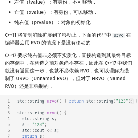
左值（lvalue）：有身份，不可移动．
亡值（xvalue）：有身份，可以移动．
纯右值（prvalue）：对象的初始化．
C++11 将复制消除扩展到了移动上，下面的代码中
在
urvo
编译器启用 RVO 的情况下是没有移动的．
C++17 要求纯右值非必须不实质化，直接构造到其最终目标
的存储中，在构造之前对象尚不存在．因此在 C++17 中我们
就没有返回这一步，也就不必依赖 RVO．也可以理解为强
制了 URVO（Unnamed RVO），但对于 NRVO（Named
RVO）还是非强制的．
 1
std
::
string
urvo
()
{
return
std
::
string
(
"123"
);
}
 2
 3
std
::
string
nrvo
()
{
 4
std
::
string
s
;
 5
s
=
"123"
;
 6
std
::
cout
<<
s
;
 7
return
s
;