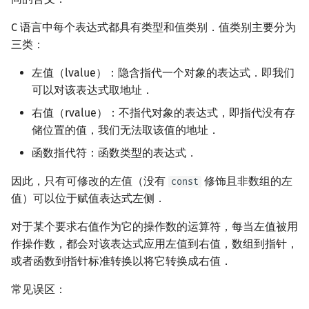
矩阵树定理
Min_25 筛
C 语言中每个表达式都具有类型和值类别．值类别主要分为
三类：
LGV 引理
洲阁筛
左值（lvalue）：隐含指代一个对象的表达式．即我们
最大团搜索算法
类欧几里德算法
可以对该表达式取地址．
支配树
右值（rvalue）：不指代对象的表达式，即指代没有存
Meissel–Lehmer 算法
储位置的值，我们无法取该值的地址．
图上随机游走
连分数
函数指代符：函数类型的表达式．
Stern–Brocot 树与 Farey
因此，只有可修改的左值（没有
修饰且非数组的左
const
值）可以位于赋值表达式左侧．
二次域
对于某个要求右值作为它的操作数的运算符，每当左值被用
作操作数，都会对该表达式应用左值到右值，数组到指针，
Pell 方程
或者函数到指针标准转换以将它转换成右值．
常见误区：