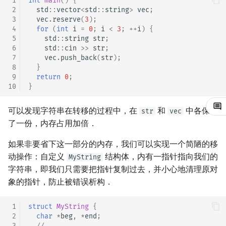
 1
int
main
()
{
 2
std
::
vector
<
std
::
string
>
vec
;
镜像站列表
Special Judge
文件操作
前缀和 & 差分
IDA*
状压 DP
Boyer–Moore 算法
置换和排列
块状数据结构
拓扑排序
扫描线
有限状态自动机
常见误区
Dev-C++
归并排序
裴蜀定理 & 一次不定方程
多项式多点求值|快速插值
贝尔数
线性基
AVL 树
虚树
 3
vec
.
reserve
(
3
);
 4
for
(
int
i
=
0
;
i
<
3
;
++
i
)
{
 5
std
::
string
str
;
致谢
Testlib
参考文献与推荐阅读
二分
回溯法
数位 DP
Z 函数（扩展 KMP）
弧度制与坐标系
单调栈
最短路问题
旋转卡壳
计算理论基础
CLion
堆排序
费马小定理 & 欧拉定理
多项式初等函数
伯努利数
线性映射
红黑树
树分治
 6
std
::
cin
>>
str
;
 7
vec
.
push_back
(
str
);
Polygon
倍增
Dancing Links
插头 DP
AC 自动机
复数
单调队列
生成树问题
半平面交
字节顺序
Geany
桶排序
模逆元
常系数齐次线性递推
Entringer Number
特征多项式
左偏红黑树
动态树分治
 8
}
 9
return
0
;
10
}
OJ 工具
构造
Alpha–Beta 剪枝
计数 DP
后缀数组 (SA)
数论
ST 表
斯坦纳树
平面最近点对
约瑟夫问题
Xcode
希尔排序
线性同余方程
多项式平移|连续点值平移
Eulerian Number
对角化
AA 树
AHU 算法
可以发现字符串在转移的过程中，在
和
中各保存
str
vec
LaTeX 入门
优化
动态 DP
后缀自动机 (SAM)
多项式与生成函数
树状数组
拆点
随机增量法
表达式求值
GUIDE
锦标赛排序
中国剩余定理
符号化方法
分拆数
Jordan标准型
树哈希
了一份，内存占用加倍．
Git
概率 DP
后缀平衡树
组合数学
线段树
连通性相关
反演变换
在一台机器上规划任务
Sublime Text
Tim 排序
升幂引理
Lagrange 反演
范德蒙德卷积
树上随机游走
如果非要省下这一部分的内存，我们可以实现一个简陋的移
动操作：自定义
结构体，内有一指针指向我们的
MyString
DP 套 DP
广义后缀自动机
线性代数
划分树
环计数问题
计算几何杂项
主元素问题
CP Editor
排序相关 STL
阶乘取模
形式幂级数复合|复合逆
Pólya 计数
字符串，即我们只需要把指针复制过去，并小心地清理原对
象的指针，防止被错误析构．
DP 优化
后缀树
线性规划
二叉搜索树 & 平衡树
最小环
Garsia–Wachs 算法
Code::Blocks
排序应用
卢卡斯定理
普通生成函数
图论计数
 1
struct
MyString
{
其它 DP 方法
Manacher
抽象代数
跳表
2-SAT
15-puzzle
同余方程
指数生成函数
 2
char
*
beg
,
*
end
;
 3
// ...