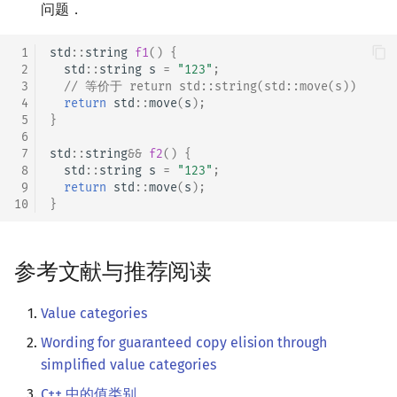
问题．
 1
std
::
string
f1
()
{
 2
std
::
string
s
=
"123"
;
 3
// 等价于 return std::string(std::move(s))
 4
return
std
::
move
(
s
);
 5
}
 6
 7
std
::
string
&&
f2
()
{
 8
std
::
string
s
=
"123"
;
 9
return
std
::
move
(
s
);
10
}
参考文献与推荐阅读
Value categories
Wording for guaranteed copy elision through
simplified value categories
C++ 中的值类别