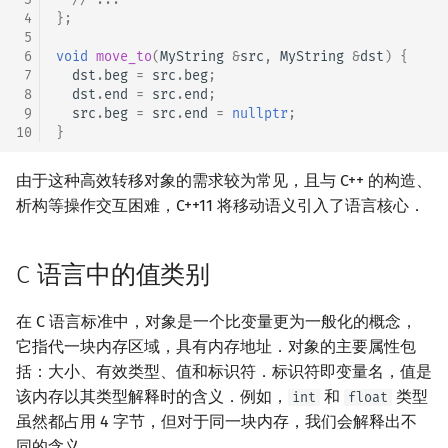
 4
};
回文树
概率论
可持久化数据结构
欧拉图
Kahan 求和
二次剩余
 5
 6
void
move_to
(
MyString
&
src
,
MyString
&
dst
)
{
序列自动机
博弈论
树套树
哈密顿图
珂朵莉树/颜色段均摊
阶 & 原根
 7
dst
.
beg
=
src
.
beg
;
 8
dst
.
end
=
src
.
end
;
 9
src
.
beg
=
src
.
end
=
nullptr
;
最小表示法
数值算法
K-D Tree
二分图
空间优化简介
离散对数
10
}
Lyndon 分解
序理论
动态树
平面图
高次剩余 & 单位根
由于这种高效转移对象的需求较为常见，且与 C++ 的构造、
析构等操作交互困难，C++11 将移动语义引入了语言核心．
Main–Lorentz 算法
杨氏矩阵
析合树
弦图
数论分块
拟阵
PQ 树
图的着色
狄利克雷卷积
C 语言中的值类别
Berlekamp–Massey 算法
手指树
网络流
莫比乌斯反演
在 C 语言标准中，对象是一个比变量更为一般化的概念，
它指代一块内存区域，具有内存地址．对象的主要属性包
霍夫曼树
图的匹配
杜教筛
括：大小、有效类型、值和标识符．标识符即变量名，值是
该内存以其类型解释时的含义．例如，
和
类型
int
float
Prüfer 序列
Powerful Number 筛
虽然都占用 4 字节，但对于同一块内存，我们会解释出不
同的含义．