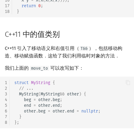
16
X
y
=
X
(
X
(
X
(
X
(
x
))));
17
return
0
;
18
}
C++11 中的值类别
C++11 引入了移动语义和右值引用（
），包括移动构
T&&
造、移动赋值函数．这给了我们利用临时对象的方法．
我们上面的
可以改写如下：
move_to
1
struct
MyString
{
2
// ...
3
MyString
(
MyString
&&
other
)
{
4
beg
=
other
.
beg
;
5
end
=
other
.
end
;
6
other
.
beg
=
other
.
end
=
nullptr
;
7
}
8
};