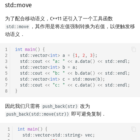
std::move
为了配合移动语义，C++11 还引入了一个工具函数
，其作用是将左值强制转换为右值，以便触发移
std::move
动语义．
1
int
main
()
{
2
std
::
vector
<
int
>
a
=
{
1
,
2
,
3
};
3
std
::
cout
<<
"a: "
<<
a
.
data
()
<<
std
::
endl
;
4
std
::
vector
<
int
>
b
=
a
;
5
std
::
cout
<<
"b: "
<<
b
.
data
()
<<
std
::
endl
;
6
std
::
vector
<
int
>
c
=
std
::
move
(
b
);
7
std
::
cout
<<
"c: "
<<
c
.
data
()
<<
std
::
endl
;
8
}
因此我们只需将
改为
push_back(str)
即可避免复制．
push_back(std::move(str))
 1
int
main
()
{
 2
std
::
vector
<
std
::
string
>
vec
;