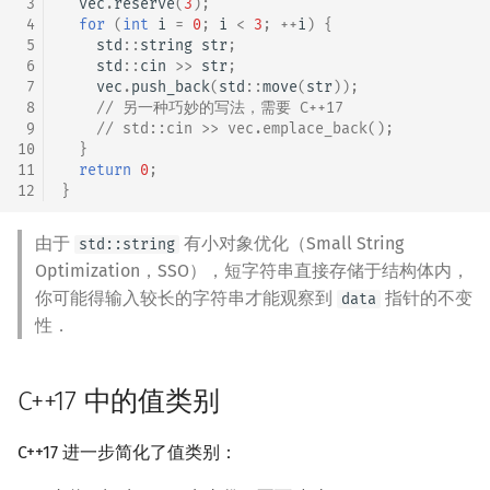
 3
vec
.
reserve
(
3
);
 4
for
(
int
i
=
0
;
i
<
3
;
++
i
)
{
 5
std
::
string
str
;
 6
std
::
cin
>>
str
;
 7
vec
.
push_back
(
std
::
move
(
str
));
 8
// 另一种巧妙的写法，需要 C++17
 9
// std::cin >> vec.emplace_back();
10
}
11
return
0
;
12
}
由于
有小对象优化（Small String
std::string
Optimization，SSO），短字符串直接存储于结构体内，
你可能得输入较长的字符串才能观察到
指针的不变
data
性．
C++17 中的值类别
C++17 进一步简化了值类别：