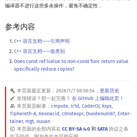
编译器不进行这些多余操作，避免不确定性．
参考内容
C++ 语言文档——引用声明
C++ 语言文档——值类别
Does const ref lvalue to non-const func return value
specifically reduce copies?
本页面最近更新：
2026/1/7 08:56:54
，
更新历史
发现错误？想一起完善？
在 GitHub 上编辑此页！
本页面贡献者：
cmpute
,
Ir1d
,
CoderOJ
,
ksyx
,
Tiphereth-A
,
Xeonacid
,
c0nstexpr
,
Duodenum87
,
Enter-
tainer
,
mgt
,
ouuan
本页面的全部内容在
CC BY-SA 4.0
和
SATA
协议之条
款下提供，附加条款亦可能应用