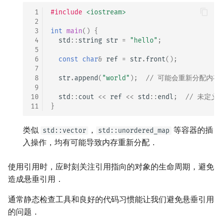
 1
#include
<iostream>
 2
 3
int
main
()
{
 4
std
::
string
str
=
"hello"
;
 5
 6
const
char
&
ref
=
str
.
front
();
 7
 8
str
.
append
(
"world"
);
// 可能会重新分配内存
 9
10
std
::
cout
<<
ref
<<
std
::
endl
;
// 未定义
11
}
类似
，
等容器的插
std::vector
std::unordered_map
入操作，均有可能导致内存重新分配．
使用引用时，应时刻关注引用指向的对象的生命周期，避免
造成悬垂引用．
通常静态检查工具和良好的代码习惯能让我们避免悬垂引用
的问题．