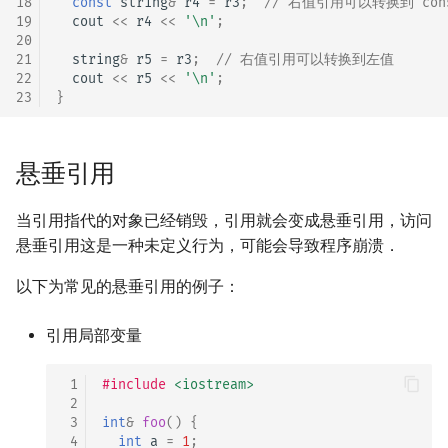
18
const
string
&
r4
=
r3
;
// 右值引用可以转换到 con
19
cout
<<
r4
<<
'\n'
;
20
21
string
&
r5
=
r3
;
// 右值引用可以转换到左值
22
cout
<<
r5
<<
'\n'
;
23
}
悬垂引用
当引用指代的对象已经销毁，引用就会变成悬垂引用，访问
悬垂引用这是一种未定义行为，可能会导致程序崩溃．
以下为常见的悬垂引用的例子：
引用局部变量
 1
#include
<iostream>
 2
 3
int
&
foo
()
{
 4
int
a
=
1
;