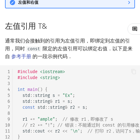
右值延长临时量生命期
左值和右值
镜像站列表
Special Judge
文件操作
前缀和 & 差分
IDA*
状压 DP
Boyer–Moore 算法
置换和排列
块状数据结构
拓扑排序
扫描线
有限状态自动机
Dev-C++
归并排序
裴蜀定理 & 一次不定方程
多项式多点求值|快速插值
贝尔数
线性基
AVL 树
虚树
参考内容
左值引用 T&
致谢
Testlib
二分
回溯法
数位 DP
Z 函数（扩展 KMP）
弧度制与坐标系
单调栈
最短路问题
旋转卡壳
计算理论基础
CLion
堆排序
费马小定理 & 欧拉定理
多项式初等函数
伯努利数
线性映射
红黑树
树分治
Polygon
倍增
Dancing Links
插头 DP
AC 自动机
复数
单调队列
生成树问题
半平面交
字节顺序
Geany
桶排序
模逆元
常系数齐次线性递推
Entringer Number
特征多项式
左偏红黑树
动态树分治
通常我们会接触到的引用为左值引用，即绑定到左值的引
用，同时
限定的左值引用可以绑定右值．以下是来
const
OJ 工具
构造
Alpha–Beta 剪枝
计数 DP
后缀数组 (SA)
数论
ST 表
斯坦纳树
平面最近点对
约瑟夫问题
Xcode
希尔排序
线性同余方程
多项式平移|连续点值平移
Eulerian Number
对角化
AA 树
AHU 算法
自
参考手册
的一段示例代码．
LaTeX 入门
优化
动态 DP
后缀自动机 (SAM)
多项式与生成函数
树状数组
拆点
随机增量法
表达式求值
GUIDE
锦标赛排序
中国剩余定理
符号化方法
分拆数
Jordan标准型
树哈希
 1
#include
<iostream>
 2
#include
<string>
 3
Git
概率 DP
后缀平衡树
组合数学
线段树
连通性相关
反演变换
在一台机器上规划任务
Sublime Text
Tim 排序
升幂引理
Lagrange 反演
范德蒙德卷积
树上随机游走
 4
int
main
()
{
 5
std
::
string
s
=
"Ex"
;
DP 套 DP
广义后缀自动机
线性代数
划分树
环计数问题
计算几何杂项
主元素问题
CP Editor
排序相关 STL
阶乘取模
形式幂级数复合|复合逆
Pólya 计数
 6
std
::
string
&
r1
=
s
;
 7
const
std
::
string
&
r2
=
s
;
 8
DP 优化
后缀树
线性规划
二叉搜索树 & 平衡树
最小环
Garsia–Wachs 算法
Code::Blocks
排序应用
卢卡斯定理
普通生成函数
图论计数
 9
r1
+=
"ample"
;
// 修改 r1，即修改了 s
10
// r2 += "!"; // 错误：不能通过到 const 的引用修改
11
std
::
cout
<<
r2
<<
'\n'
;
// 打印 r2，访问了s，输出
其它 DP 方法
Manacher
抽象代数
跳表
2-SAT
15-puzzle
同余方程
指数生成函数
12
}