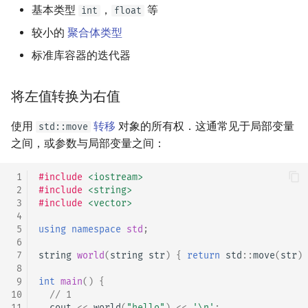
基本类型
，
等
int
float
较小的
聚合体类型
标准库容器的迭代器
将左值转换为右值
使用
转移
对象的所有权．这通常见于局部变量
std::move
之间，或参数与局部变量之间：
 1
#include
<iostream>
 2
#include
<string>
 3
#include
<vector>
 4
 5
using
namespace
std
;
 6
 7
string
world
(
string
str
)
{
return
std
::
move
(
str
)
 8
 9
int
main
()
{
10
// 1
11
cout
<<
world
(
"hello"
)
<<
'\n'
;