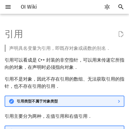
OI Wiki
键
入
引用
Getting Started
比赛相关简介
工具软件简介
Hello, World!
C++ 标准库简介
左值引用 T&
pb_ds 简介
算法基础简介
搜索部分简介
动态规划部分简介
字符串部分简介
数学部分简介
数据结构部分简介
图论部分简介
计算几何部分简介
杂项简介
RMQ
OI 赛事与赛制
题型概述
读入、输出优化
Vim
评测工具简介
Testlib 简介
分支
数组
STL 容器简介
复杂度简介
排序简介
DP 优化简介
后缀数组简介
数字系统简介
数论基础
多项式与生成函数简介
排列组合
线性代数简介
线性规划基础
基本概念
基本概念
博弈论简介
插值
并查集
堆简介
分块思想
线段树基础
二叉搜索树 & 平衡树
可持久化数据结构简介
线段树套线段树
Link Cut Tree
树基础
最短路
最小生成树
强连通分量
网络流简介
图匹配
离线算法简介
随机函数
以
声明具名变量为引用，即既存对象或函数的别名．
开
关于本项目
赛事
代码编辑工具
C++ 语法基础
STL 容器
右值引用 T&&（C++ 11）
堆
复杂度
DFS（搜索）
动态规划基础
字符串基础
布尔代数
栈
图论相关概念
二维计算几何基础
离散化
并查集应用
ICPC/CCPC 赛事与赛制
交互题
分段打表
Emacs
Arbiter
通用
循环
结构体
迭代器
均摊复杂度
选择排序
单调队列/单调栈优化
最优原地后缀排序算法
进位制
模算术简介
代数基本定理
抽屉原理
向量
单纯形法
群论
条件概率与独立性
公平组合游戏
数值积分
并查集复杂度
二叉堆
块状数组
线段树合并 & 分裂
Treap
可持久化线段树
平衡树套线段树
全局平衡二叉树
树的直径
差分约束
最小树形图
双连通分量
最大流
二分图最大匹配
CDQ 分治
随机化技巧
引用可以看成是 C++ 封装的非空指针，可以用来传递它所指
始
如何参与
题型
评测工具
变量
STL 算法
悬垂引用
平衡树
枚举
BFS（搜索）
记忆化搜索
标准库
数字系统
队列
图的存储
三维计算几何基础
双指针
括号序列
向的对象，在声明时必须指向对象．
常见错误
VS Code
Cena
Generator
联合体
序列式容器
冒泡排序
斜率优化
平衡三进制
素数
快速傅里叶变换
容斥原理
内积和外积
环论
随机变量
零和游戏
高斯消元
配对堆
块状链表
李超线段树
Splay 树
可持久化块状数组
线段树套平衡树
Euler Tour Tree
树的中心
k 短路
最小直径生成树
割点和桥
最小割
二分图最大权匹配
整体二分
爬山算法
搜
引用不是对象，因此不存在引用的数组、无法获取引用的指
OI Wiki 不是什么
学习路线
命令行
运算
bitset
引用相关的优化技巧
模拟
双向搜索
背包 DP
字符串匹配
位操作
链表
DFS（图论）
距离
离线算法
线段树与离线询问
常见技巧
Atom
CCR Plus
Validator
指针
关联式容器
插入排序
四边形不等式优化
格雷码
最大公约数
快速数论变换
斐波那契数列
矩阵
域论
随机变量的数字特征
非公平组合游戏
牛顿迭代法
左偏树
树分块
猫树
WBLT
可持久化平衡树
树状数组套权值线段树
Top Tree
树的重心
同余最短路
圆方树
费用流
一般图最大匹配
莫队算法
模拟退火
索
针，也不存在引用的引用．
格式手册
学习资源
命令行编译与调试
流程控制语句
string
递归 & 分治
启发式搜索
区间 DP
字符串哈希
二进制集合操作
哈希表
BFS（图论）
Pick 定理
分数规划
消除非轻量对象入参的拷贝
Eclipse
Lemon
Interactor
无序关联式容器
计数排序
Slope Trick 优化
欧拉函数
快速沃尔什变换
错位排列
初等变换
Schreier–Sims 算法
概率不等式
Sqrt Tree
区间最值操作 & 区间历史
替罪羊树
可持久化字典树
分块套树状数组
最近公共祖先
点/边连通度
上下界网络流
一般图最大权匹配
引用类型不属于对象类型
开销
值
数学符号表
技巧
编译器
高级数据类型
pair
贪心
A*
DAG 上的 DP
字典树 (Trie)
高精度计算
并查集
树上问题
三角剖分
随机化
Notepad++
Checker
容器适配器
基数排序
WQS 二分
筛法
Chirp Z 变换
卡特兰数
行列式
笛卡尔树
可持久化可并堆
树链剖分
Stoer–Wagner 算法
稳定匹配
引用主要分为两种，左值引用和右值引用．
将左值转换为右值
Kinetic Tournament Tree
F.A.Q.
出题
WSL (Windows 10)
函数
排序
迭代加深搜索
树形 DP
前缀函数与 KMP 算法
快速幂
堆
有向无环图
凸包
悬线法
Kate
快速排序
状态设计优化
分解质因数
多项式牛顿迭代
斯特林数
线性空间
Size Balanced Tree
树上启发式合并