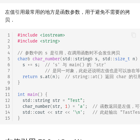
回文树
概率论
可持久化数据结构
欧拉图
Kahan 求和
二次剩余
左值引用最常用的地方是函数参数，用于避免不需要的拷
贝．
序列自动机
博弈论
树套树
哈密顿图
珂朵莉树/颜色段均摊
阶 & 原根
 1
#include
<iostream>
最小表示法
数值算法
K-D Tree
二分图
空间优化简介
离散对数
 2
#include
<string>
 3
 4
// 参数中的 s 是引用，在调用函数时不会发生拷贝
Lyndon 分解
序理论
动态树
平面图
高次剩余 & 单位根
 5
char
&
char_number
(
std
::
string
&
s
,
std
::
size_t
n
)
 6
s
+=
s
;
// 's' 与 main() 的 'str'
Main–Lorentz 算法
杨氏矩阵
析合树
弦图
数论分块
 7
// 是同一对象，此处还说明左值也是可以放在
 8
return
s
.
at
(
n
);
// string::at() 返回 char 的引
 9
}
拟阵
PQ 树
图的着色
狄利克雷卷积
10
11
int
main
()
{
Berlekamp–Massey 算法
手指树
网络流
莫比乌斯反演
12
std
::
string
str
=
"Test"
;
13
char_number
(
str
,
1
)
=
'a'
;
// 函数返回是左值，
14
std
::
cout
<<
str
<<
'\n'
;
// 此处输出 "TastTes
霍夫曼树
图的匹配
杜教筛
15
}
Prüfer 序列
Powerful Number 筛