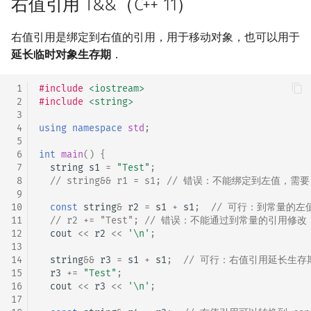
右值引用 T&&（C++ 11）
矩阵树定理
Min_25 筛
右值引用是绑定到右值的引用，用于移动对象，也可以用于
LGV 引理
洲阁筛
延长临时对象生存期
．
最大团搜索算法
类欧几里德算法
 1
#include
<iostream>
 2
#include
<string>
支配树
Meissel–Lehmer 算法
 3
 4
using
namespace
std
;
 5
图上随机游走
连分数
 6
int
main
()
{
 7
string
s1
=
"Test"
;
 8
// string&& r1 = s1; // 错误：不能绑定到左值，需要 s
Stern–Brocot 树与 Farey
 9
10
const
string
&
r2
=
s1
+
s1
;
// 可行：到常量的左
二次域
11
// r2 += "Test"; // 错误：不能通过到常量的引用修改
12
cout
<<
r2
<<
'\n'
;
13
Pell 方程
14
string
&&
r3
=
s1
+
s1
;
// 可行：右值引用延长生存
15
r3
+=
"Test"
;
16
cout
<<
r3
<<
'\n'
;
17