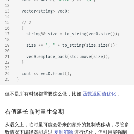
12
13
vector
<
string
>
vec0
;
14
15
// 2
16
{
17
string
&&
size
=
to_string
(
vec0
.
size
());
18
19
size
+=
", "
+
to_string
(
size
.
size
());
20
21
vec0
.
emplace_back
(
std
::
move
(
size
));
22
}
23
24
cout
<<
vec0
.
front
();
25
}
但不是所有时候都需要这么做，比如
函数返回值优化
．
右值延长临时量生命期
从语义上，临时量可能会带来的额外的复制或移动，尽管多
数情况下编译器能通过
复制消除
进行优化，但引用能强制