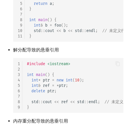
 5
return
a
;
 6
}
 7
 8
int
main
()
{
 9
int
&
b
=
foo
();
10
std
::
cout
<<
b
<<
std
::
endl
;
// 未定义行
11
}
解分配导致的悬垂引用
1
#include
<iostream>
2
3
int
main
()
{
4
int
*
ptr
=
new
int
(
10
);
5
int
&
ref
=
*
ptr
;
6
delete
ptr
;
7
8
std
::
cout
<<
ref
<<
std
::
endl
;
// 未定义
9
}
内存重分配导致的悬垂引用