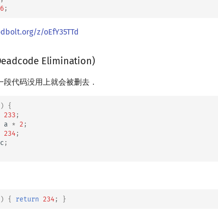
6
;
odbolt.org/z/oEfY35TTd
dcode Elimination)
一段代码没用上就会被删去．
)
{
233
;
a
*
2
;
234
;
c
;
)
{
return
234
;
}