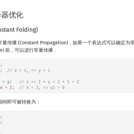
译器优化
ant Folding)
传播 (Constant Propagation)，如果一个表达式可以确
ition) 前，可以进行常量传播．
;
;
// x = 1, => y = 1
*
y
;
// z => 2 * y = 2 * 1 = 2
x
*
2
;
// x = 3, => y2 = 6
期间即可被转换为：
;
;
;