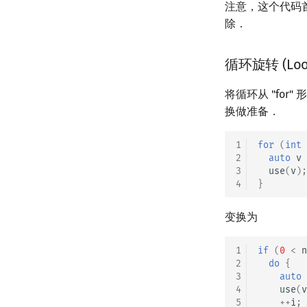
注意，这个代码首
除．
循环旋转 (Loop
将循环从 "for
换做准备．
1
for
(
int
2
auto
v
3
use
(
v
);
4
}
变换为
1
if
(
0
<
n
2
do
{
3
auto
4
use
(
v
5
++
i
;