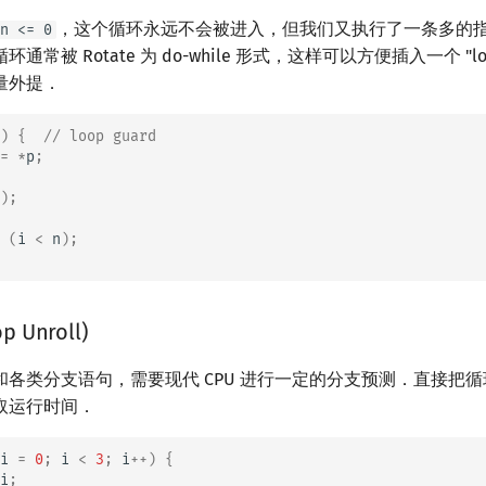
，这个循环永远不会被进入，但我们又执行了一条多的
n <= 0
常被 Rotate 为 do-while 形式，这样可以方便插入一个 "loo
量外提．
)
{
// loop guard
=
*
p
;
);
(
i
<
n
);
 Unroll)
和各类分支语句，需要现代 CPU 进行一定的分支预测．直接把
取运行时间．
i
=
0
;
i
<
3
;
i
++
)
{
i
;