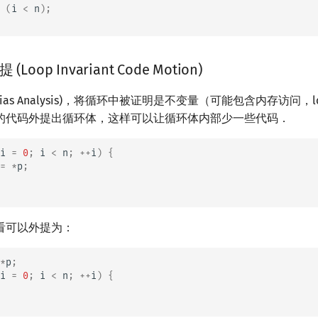
(
i
<
n
);
oop Invariant Code Motion)
ias Analysis)，将循环中被证明是不变量（可能包含内存访问，loa
的代码外提出循环体，这样可以让循环体内部少一些代码．
i
=
0
;
i
<
n
;
++
i
)
{
=
*
p
;
看可以外提为：
*
p
;
i
=
0
;
i
<
n
;
++
i
)
{