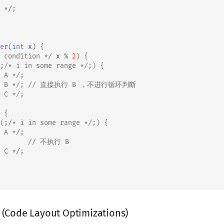
 */
;
er
(
int
x
)
{
 condition */
x
%
2
)
{
;
/* i in some range */
;)
{
 A */
;
 B */
;
// 直接执行 B ，不进行循环判断
 C */
;
{
(;
/* i in some range */
;)
{
 A */
;
// 不执行 B
 C */
;
de Layout Optimizations)