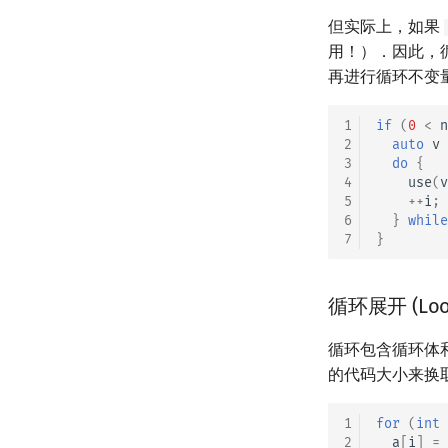
但实际上，如果
用！）．因此，循环通
再进行循环不变
1
if
(
0
<
n
2
auto
v
3
do
{
4
use
(
v
5
++
i
;
6
}
while
7
}
循环展开 (Loop
循环包含循环体
的代码大小来换
1
for
(
int
2
a
[
i
]
=