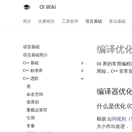
OI Wiki
简介
比赛相关
工具软件
语言基础
算法基础
编译优
语言基础
语言基础简介
C++ 基础
OI 界的常用编
C++ 标准库
Hello, World!
周知，C++ 
C++ 进阶
C++ 语法基础
C++ 标准库简介
变量
STL 容器
类
编译器优
运算
STL 算法
命名空间
STL 容器简介
流程控制语句
bitset
值类别
迭代器
什么是优化 (Opt
高级数据类型
string
重载运算符
分支
序列式容器
函数
pair
引用
循环
数组
关联式容器
根据
如同规则
（
文件操作
常量
结构体
无序关联式容器
大小作出改进．