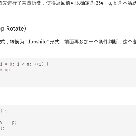
先进行了常量折叠，使得返回值可以确定为 234，a, b 为不
 Rotate)
" 形式，转换为 "do-while" 形式，前面再多加一个条件判断．
i
=
0
;
i
<
n
;
++
i
)
{
=
*
p
;
)
{
v
=
*
p
;
);