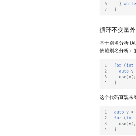
6
}
while
7
}
循环不变量外提 (L
基于别名分析 (Al
依赖别名分析）
1
for
(
int
2
auto
v
3
use
(
v
);
4
}
这个代码直观来
1
auto
v
=
2
for
(
int
3
use
(
v
);
4
}