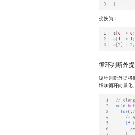
3
}
变换为：
1
a
[
0
]
=
0
;
2
a
[
1
]
=
1
;
3
a
[
2
]
=
2
;
循环判断外提 (Lo
循环判断外提将
增加循环向量化
 1
// clang
 2
void
bef
 3
for
(;
/
 4
/* A
 5
if
(
 6
/*
 7
}