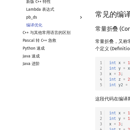
新版 C++ 特性
联合体
容器适配器
Lambda 表达式
指针
常见的编
pb_ds
编译优化
pb_ds 简介
常量折叠 (Const
C++ 与其他常用语言的区别
堆
Pascal 转 C++ 急救
平衡树
常量折叠，又称常量
Python 速成
个定义 (Defin
Java 速成
1
int
x
=
1
Java 进阶
2
int
y
=
x
3
x
=
3
;
4
int
z
=
2
5
int
y2
=
这段代码在编译
1
int
x
=
1
2
int
y
=
1
3
x
=
3
;
4
int
z
=
2