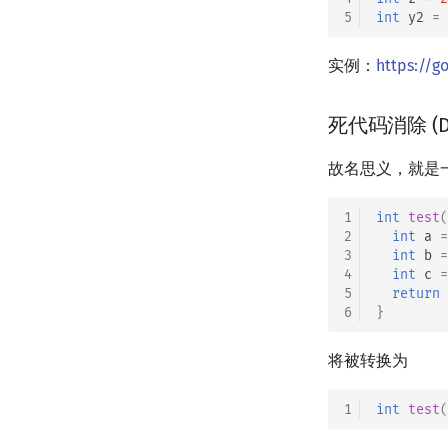
5
int
y2
=
实例：
https://g
死代码消除 (Dea
故名思义，就是
1
int
test
(
2
int
a
=
3
int
b
=
4
int
c
=
5
return
6
}
将被转换为
1
int
test
(