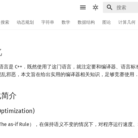
键入以开始
搜索
动态规划
字符串
数学
数据结构
图论
计算几何
化
程语言是 C++．既然使用了这门语言，就注定要和编译器、语言
非常混乱邪恶，本文旨在给出实用的编译器相关知识，足够竞赛使用
化简介
imization)
The as-if Rule），在保持语义不变的情况下，对程序运行速