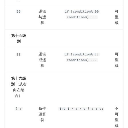
逻辑
可
&&
if (conditionA &&
与运
重
conditionB) ...
算
载
第十五级
别
逻辑
可
||
if (conditionA ||
或运
重
conditionB) ...
算
载
第十六级
别
（从右
向左结
合）
条件
不
? :
int i = a > b ? a : b;
运算
可
符
重
载