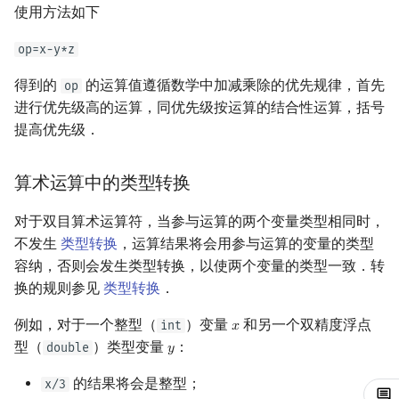
使用方法如下
回文树
概率论
可持久化数据结构
欧拉图
Kahan 求和
二次剩余
op=x-y*z
序列自动机
博弈论
树套树
哈密顿图
珂朵莉树/颜色段均摊
阶 & 原根
得到的
的运算值遵循数学中加减乘除的优先规律，首先
op
进行优先级高的运算，同优先级按运算的结合性运算，括号
最小表示法
数值算法
K-D Tree
二分图
空间优化简介
离散对数
提高优先级．
Lyndon 分解
序理论
动态树
平面图
高次剩余 & 单位根
算术运算中的类型转换
Main–Lorentz 算法
杨氏矩阵
析合树
弦图
数论分块
对于双目算术运算符，当参与运算的两个变量类型相同时，
拟阵
PQ 树
图的着色
狄利克雷卷积
不发生
类型转换
，运算结果将会用参与运算的变量的类型
容纳，否则会发生类型转换，以使两个变量的类型一致．转
Berlekamp–Massey 算法
手指树
网络流
莫比乌斯反演
换的规则参见
类型转换
．
例如，对于一个整型（
）变量
和另一个双精度浮点
霍夫曼树
图的匹配
int
杜教筛
𝑥
x
型（
）类型变量
：
double
𝑦
y
Prüfer 序列
Powerful Number 筛
的结果将会是整型；
x/3