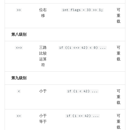
位右
可
>>
int flags = 33 >> 1;
移
重
载
第八级别
三路
可
<=>
if ((i <=> 42) < 0) ...
比较
重
运算
载
符
第九级别
小于
可
<
if (i < 42) ...
重
载
小于
可
<=
if (i <= 42) ...
等于
重
载