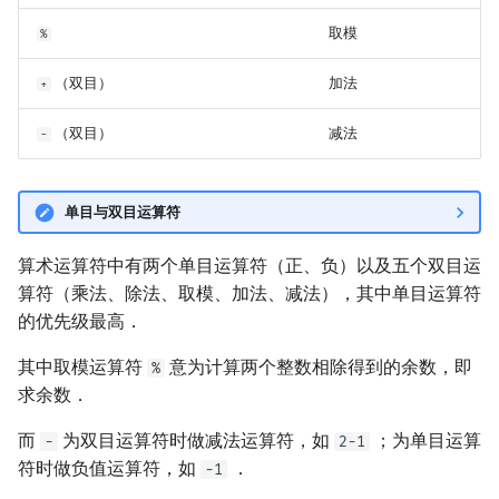
镜像站列表
Special Judge
逻辑运算符
Lambda 表达式
前缀和 & 差分
IDA*
状压 DP
Boyer–Moore 算法
置换和排列
块状数据结构
拓扑排序
扫描线
有限状态自动机
Dev-C++
归并排序
裴蜀定理 & 一次不定方程
多项式多点求值|快速插值
贝尔数
线性基
AVL 树
虚树
取模
%
（双目）
加法
+
致谢
Testlib
逗号运算符
pb_ds
二分
回溯法
数位 DP
Z 函数（扩展 KMP）
弧度制与坐标系
单调栈
最短路问题
旋转卡壳
计算理论基础
CLion
堆排序
费马小定理 & 欧拉定理
多项式初等函数
伯努利数
线性映射
红黑树
树分治
（双目）
减法
-
Polygon
成员访问运算符
编译优化
倍增
Dancing Links
插头 DP
AC 自动机
复数
单调队列
生成树问题
半平面交
字节顺序
Geany
桶排序
模逆元
常系数齐次线性递推
Entringer Number
特征多项式
左偏红黑树
动态树分治
OJ 工具
C++ 运算符优先级总表
构造
Alpha–Beta 剪枝
计数 DP
后缀数组 (SA)
数论
ST 表
斯坦纳树
平面最近点对
约瑟夫问题
Xcode
希尔排序
线性同余方程
多项式平移|连续点值平移
Eulerian Number
对角化
AA 树
AHU 算法
单目与双目运算符
LaTeX 入门
参考资料与注释
优化
动态 DP
后缀自动机 (SAM)
多项式与生成函数
树状数组
拆点
随机增量法
表达式求值
GUIDE
锦标赛排序
中国剩余定理
符号化方法
分拆数
Jordan标准型
树哈希
算术运算符中有两个单目运算符（正、负）以及五个双目运
算符（乘法、除法、取模、加法、减法），其中单目运算符
Git
概率 DP
后缀平衡树
组合数学
线段树
连通性相关
反演变换
在一台机器上规划任务
Sublime Text
Tim 排序
升幂引理
Lagrange 反演
范德蒙德卷积
树上随机游走
的优先级最高．
DP 套 DP
广义后缀自动机
线性代数
划分树
环计数问题
计算几何杂项
主元素问题
CP Editor
排序相关 STL
阶乘取模
形式幂级数复合|复合逆
Pólya 计数
其中取模运算符
意为计算两个整数相除得到的余数，即
%
求余数．
DP 优化
后缀树
线性规划
二叉搜索树 & 平衡树
最小环
Garsia–Wachs 算法
Code::Blocks
排序应用
卢卡斯定理
普通生成函数
图论计数
而
为双目运算符时做减法运算符，如
；为单目运算
-
2-1
符时做负值运算符，如
．
其它 DP 方法
Manacher
抽象代数
跳表
2-SAT
15-puzzle
-1
同余方程
指数生成函数