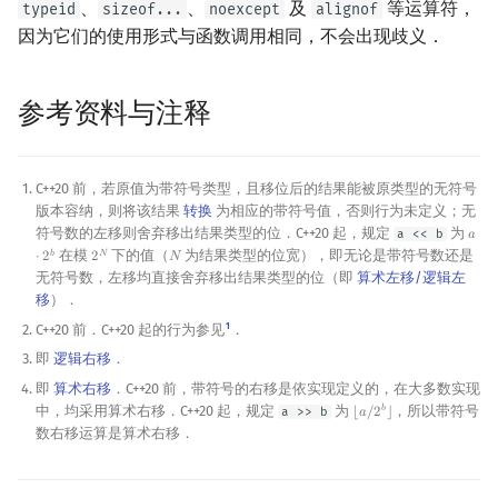
、
、
及
等运算符，
typeid
sizeof...
noexcept
alignof
因为它们的使用形式与函数调用相同，不会出现歧义．
参考资料与注释
C++20 前，若原值为带符号类型，且移位后的结果能被原类型的无符号
版本容纳，则将该结果
转换
为相应的带符号值，否则行为未定义；无
符号数的左移则舍弃移出结果类型的位．C++20 起，规定
为
a << b
𝑎
a
⋅
2
b
在模
下的值（
为结果类型的位宽），即无论是带符号数还是
𝑏
𝑁
⋅
2
2
𝑁
2
N
N
无符号数，左移均直接舍弃移出结果类型的位（即
算术左移/逻辑左
移
）．
1
C++20 前．C++20 起的行为参见
．
即
逻辑右移
．
即
算术右移
．C++20 前，带符号的右移是依实现定义的，在大多数实现
中，均采用算术右移．C++20 起，规定
为
，所以带符号
𝑏
a >> b
⌊
𝑎
/
2
⌋
⌊
a
/
2
b
⌋
数右移运算是算术右移．