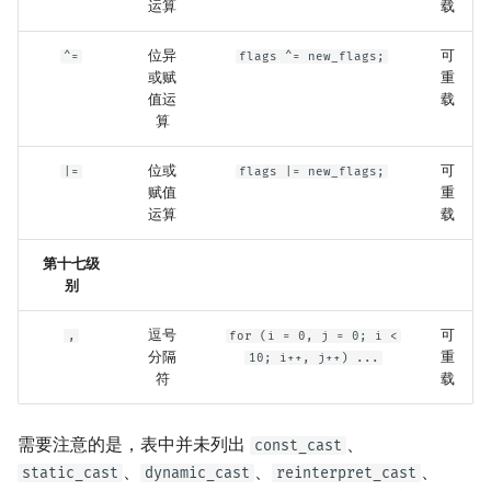
运算
载
位异
可
^=
flags ^= new_flags;
或赋
重
值运
载
算
位或
可
|=
flags |= new_flags;
赋值
重
运算
载
第十七级
别
逗号
可
,
for (i = 0, j = 0; i <
分隔
重
10; i++, j++) ...
符
载
需要注意的是，表中并未列出
、
const_cast
、
、
、
static_cast
dynamic_cast
reinterpret_cast