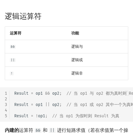
逻辑运算符
运算符
功能
逻辑与
&&
逻辑或
||
逻辑非
!
1
Result
=
op1
&&
op2
;
// 当 op1 与 op2 都为真时则 R
2
3
Result
=
op1
||
op2
;
// 当 op1 或 op2 其中一个为真时
4
5
Result
=
!
op1
;
// 当 op1 为假时则 Result 为真
内建的
运算符
和
进行短路求值（若在求值第一个操
&&
||