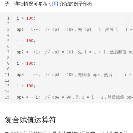
子．详细情况可参考
引用
介绍的例子部分．
 1
i
=
100
;
 2
 3
op1
=
i
++
;
// op1 = 100，先 op1 = i，然后 i = i +
 4
 5
i
=
100
;
 6
 7
op2
=
++
i
;
// op2 = 101，先 i = i + 1，然后赋值 o
 8
 9
i
=
100
;
10
11
op3
=
i
--
;
// op3 = 100，先赋值 op3，然后 i = i -
12
13
i
=
100
;
14
15
op4
=
--
i
;
// op4 = 99，先 i = i - 1，然后赋值 op
复合赋值运算符