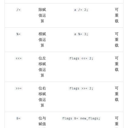
除赋
可
/=
a /= 2;
值运
重
算
载
模赋
可
%=
a %= 3;
值运
重
算
载
位左
可
<<=
flags <<= 2;
移赋
重
值运
载
算
位右
可
>>=
flags >>= 2;
移赋
重
值运
载
算
位与
可
&=
flags &= new_flags;
赋值
重