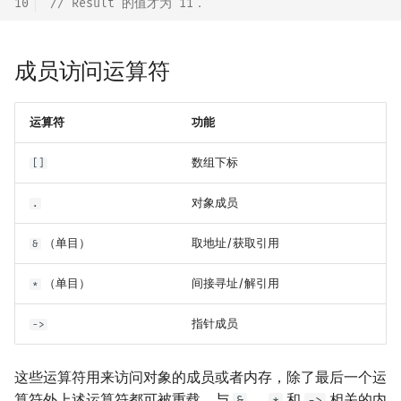
10
// Result 的值才为 11．
成员访问运算符
运算符
功能
数组下标
[]
对象成员
.
（单目）
取地址/获取引用
&
（单目）
间接寻址/解引用
*
指针成员
->
这些运算符用来访问对象的成员或者内存，除了最后一个运
算符外上述运算符都可被重载．与
，
和
相关的内
&
*
->