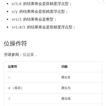
的结果将会是双精度浮点型；
矩阵树定理
Min_25 筛
x/3.0
的结果将会是双精度浮点型；
x/y
LGV 引理
洲阁筛
的结果将会是整型；
x*1/3
最大团搜索算法
的结果将会是双精度浮点型；
类欧几里德算法
x*1.0/3
支配树
Meissel–Lehmer 算法
位操作符
图上随机游走
连分数
另请参阅：
位运算
．
Stern–Brocot 树与 Farey
运算符
功能
二次域
逐位非
~
Pell 方程
（双目）
逐位与
&
逐位或
|