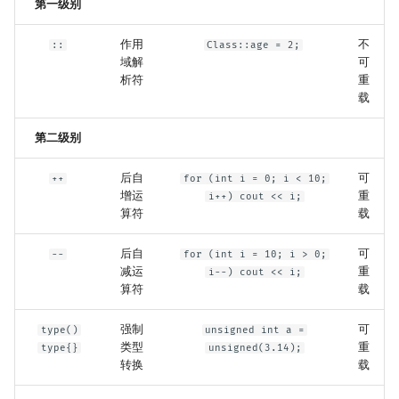
第一级别
作用
不
::
Class::age = 2;
域解
可
析符
重
载
第二级别
后自
可
++
for (int i = 0; i < 10;
增运
重
i++) cout << i;
算符
载
后自
可
--
for (int i = 10; i > 0;
减运
重
i--) cout << i;
算符
载
强制
可
type()
unsigned int a =
类型
重
type{}
unsigned(3.14);
转换
载