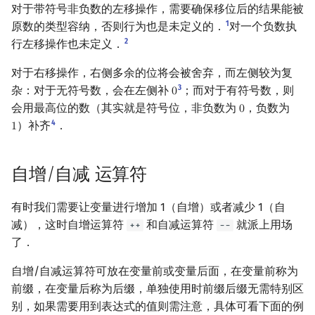
对于带符号非负数的左移操作，需要确保移位后的结果能被
1
原数的类型容纳，否则行为也是未定义的．
对一个负数执
2
行左移操作也未定义．
对于右移操作，右侧多余的位将会被舍弃，而左侧较为复
3
杂：对于无符号数，会在左侧补
；而对于有符号数，则
0
0
会用最高位的数（其实就是符号位，非负数为
，负数为
0
0
4
）补齐
．
1
1
自增/自减 运算符
有时我们需要让变量进行增加 1（自增）或者减少 1（自
减），这时自增运算符
和自减运算符
就派上用场
++
--
了．
自增/自减运算符可放在变量前或变量后面，在变量前称为
前缀，在变量后称为后缀，单独使用时前缀后缀无需特别区
别，如果需要用到表达式的值则需注意，具体可看下面的例