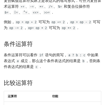
复合赋值运算符实际上是表达式的缩写形式．可分为复合算
术运算符
、
、
、
、
和复合位操作符
+=
-=
*=
/=
%=
、
、
、
、
．
&=
|=
^=
<<=
>>=
例如，
可写为
，
可写
op = op + 2
op += 2
op = op - 2
为
，
可写为
．
op -= 2
op= op * 2
op *= 2
条件运算符
条件运算符可以看作
语句的简写，
中如果
if
a ? b : c
表达式
成立，那么这个条件表达式的结果是
，否则条
a
b
件表达式的结果是
．
c
比较运算符
运算符
功能