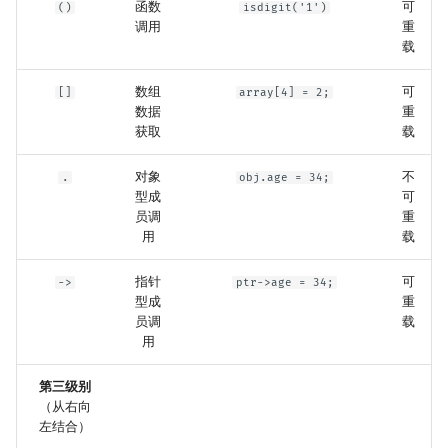
函数
可
()
isdigit('1')
调用
重
载
数组
可
[]
array[4] = 2;
数据
重
获取
载
对象
不
.
obj.age = 34;
型成
可
员调
重
用
载
指针
可
->
ptr->age = 34;
型成
重
员调
载
用
第三级别
（从右向
左结合）