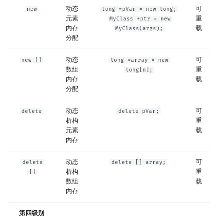
动态
可
new
long *pVar = new long;
元素
重
MyClass *ptr = new
内存
载
MyClass(args);
分配
动态
可
new []
long *array = new
数组
重
long[n];
内存
载
分配
动态
可
delete
delete pVar;
析构
重
元素
载
内存
动态
可
delete
delete [] array;
析构
重
[]
数组
载
内存
第四级别