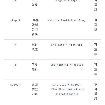
按位
可
~
flags = ~flags;
取反
重
载
C 风格
可
(type)
int i = (int) floatNum;
强制
重
类型
载
转换
指针
可
*
int data = *intPtr;
取值
重
载
值取
可
&
int *intPtr = &data;
指针
重
载
返回
不
sizeof
int size = sizeof
类型
可
floatNum; int size =
内存
重
sizeof(float);
载