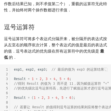
作数后结果已知，则不求值第二个），重载的运算符无此特
性，并始终对两个操作数都进行求值．
逗号运算符
逗号运算符可将多个表达式分隔开来，被分隔开的表达式按
从左至右的顺序依次计算，整个表达式的值是最后的表达式
的值．逗号表达式的优先级在所有运算符中的优先级是
最
低
的．
 1
exp1
,
exp2
,
exp3
;
// 最后的值为 exp3 的运算结果．
 2
 3
Result
=
1
+
2
,
3
+
4
,
5
+
6
;
 4
//得到 Result 的值为 3 而不是 11，因为赋值运算符 "="
 5
//的优先级比逗号运算符高，先进行了赋值运算才进行逗号运
 6
 7
Result
=
(
1
+
2
,
3
+
4
,
5
+
6
);
 8
 9
// 若要让 Result 的值得到逗号运算的结果则应将整个表