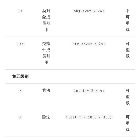
类对
不
.*
obj.*var = 24;
象成
可
员引
重
用
载
类指
可
->*
ptr->*var = 24;
针成
重
员引
载
用
第五级别
乘法
可
*
int i = 2 * 4;
重
载
除法
可
/
float f = 10.0 / 3.0;
重
载