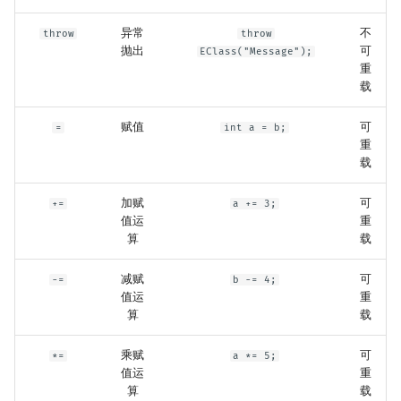
异常
不
throw
throw
抛出
可
EClass("Message");
重
载
赋值
可
=
int a = b;
重
载
加赋
可
+=
a += 3;
值运
重
算
载
减赋
可
-=
b -= 4;
值运
重
算
载
乘赋
可
*=
a *= 5;
值运
重
算
载