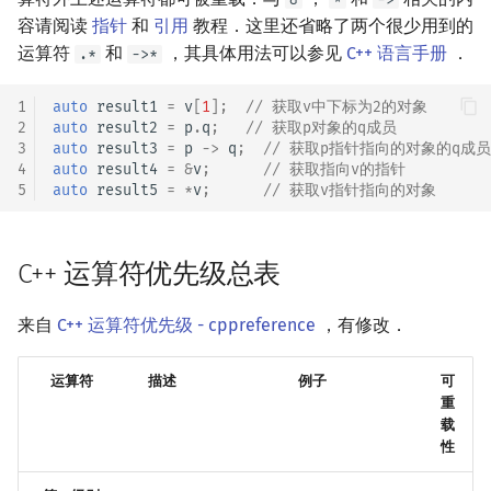
容请阅读
指针
和
引用
教程．这里还省略了两个很少用到的
运算符
和
，其具体用法可以参见
C++ 语言手册
．
.*
->*
1
auto
result1
=
v
[
1
];
// 获取v中下标为2的对象
2
auto
result2
=
p
.
q
;
// 获取p对象的q成员
3
auto
result3
=
p
->
q
;
// 获取p指针指向的对象的q成员，
4
auto
result4
=
&
v
;
// 获取指向v的指针
5
auto
result5
=
*
v
;
// 获取v指针指向的对象
C++ 运算符优先级总表
来自
C++ 运算符优先级 - cppreference
，有修改．
运算符
描述
例子
可
重
载
性