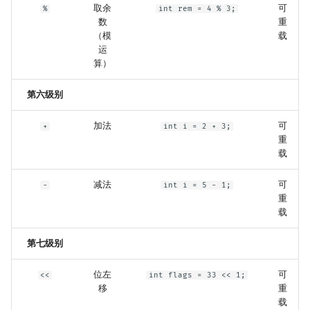
取余
可
%
int rem = 4 % 3;
数
重
（模
载
运
算）
第六级别
加法
可
+
int i = 2 + 3;
重
载
减法
可
-
int i = 5 - 1;
重
载
第七级别
位左
可
<<
int flags = 33 << 1;
移
重
载