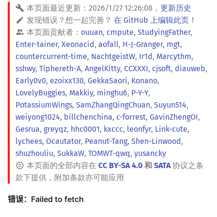
本页面最近更新：
2026/1/27 12:26:08
，
更新历史
发现错误？想一起完善？
在 GitHub 上编辑此页！
本页面贡献者：
ouuan
,
cmpute
,
StudyingFather
,
Enter-tainer
,
Xeonacid
,
aofall
,
H-J-Granger
,
mgt
,
countercurrent-time
,
NachtgeistW
,
Ir1d
,
Marcythm
,
sshwy
,
Tiphereth-A
,
AngelKitty
,
CCXXXI
,
cjsoft
,
diauweb
,
Early0v0
,
ezoixx130
,
GekkaSaori
,
Konano
,
LovelyBuggies
,
Makkiy
,
minghu6
,
P-Y-Y
,
PotassiumWings
,
SamZhangQingChuan
,
Suyun514
,
weiyong1024
,
billchenchina
,
c-forrest
,
GavinZhengOI
,
Gesrua
,
greyqz
,
hhc0001
,
kxccc
,
leonfyr
,
Link-cute
,
lychees
,
Ocautator
,
Peanut-Tang
,
Shen-Linwood
,
shuzhouliu
,
SukkaW
,
TOMWT-qwq
,
yusancky
本页面的全部内容在
CC BY-SA 4.0
和
SATA
协议之条
款下提供，附加条款亦可能应用