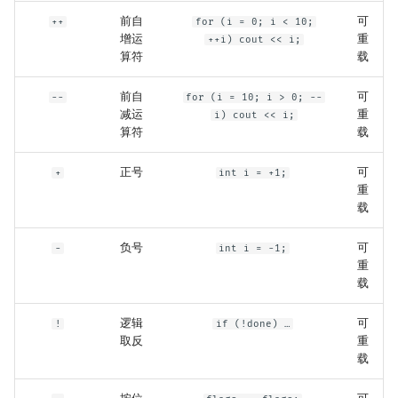
前自
可
++
for (i = 0; i < 10;
增运
重
++i) cout << i;
算符
载
前自
可
--
for (i = 10; i > 0; --
减运
重
i) cout << i;
算符
载
正号
可
+
int i = +1;
重
载
负号
可
-
int i = -1;
重
载
逻辑
可
!
if (!done) …
取反
重
载