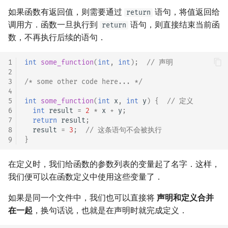
回文树
概率论
可持久化数据结构
欧拉图
Kahan 求和
如果函数有返回值，则需要通过
二次剩余
语句，将值返回给
return
调用方．函数一旦执行到
语句，则直接结束当前函
return
序列自动机
博弈论
树套树
哈密顿图
珂朵莉树/颜色段均摊
阶 & 原根
数，不再执行后续的语句．
最小表示法
数值算法
K-D Tree
二分图
空间优化简介
离散对数
1
int
some_function
(
int
,
int
);
// 声明
2
3
/* some other code here... */
Lyndon 分解
序理论
动态树
平面图
高次剩余 & 单位根
4
5
int
some_function
(
int
x
,
int
y
)
{
// 定义
6
int
result
=
2
*
x
+
y
;
Main–Lorentz 算法
杨氏矩阵
析合树
弦图
数论分块
7
return
result
;
8
result
=
3
;
// 这条语句不会被执行
拟阵
PQ 树
图的着色
狄利克雷卷积
9
}
Berlekamp–Massey 算法
手指树
网络流
莫比乌斯反演
在定义时，我们给函数的参数列表的变量起了名字．这样，
我们便可以在函数定义中使用这些变量了．
霍夫曼树
图的匹配
杜教筛
如果是同一个文件中，我们也可以直接将
声明和定义合并
在一起
，换句话说，也就是在声明时就完成定义．
Prüfer 序列
Powerful Number 筛