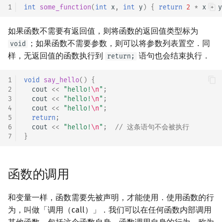
1
int
some_function
(
int
x
,
int
y
)
{
return
2
*
x
+
y
矩阵树定理
Min_25 筛
如果函数不需要有返回值，则将函数的返回值类型标为
LGV 引理
洲阁筛
；如果函数不需要参数，则可以将参数列表置空．同
void
样，无返回值的函数执行到
语句也会结束执行．
最大团搜索算法
return;
类欧几里德算法
1
void
say_hello
()
{
支配树
Meissel–Lehmer 算法
2
cout
<<
"hello!
\n
"
;
3
cout
<<
"hello!
\n
"
;
图上随机游走
连分数
4
cout
<<
"hello!
\n
"
;
5
return
;
6
cout
<<
"hello!
\n
"
;
// 这条语句不会被执行
Stern–Brocot 树与 Farey
7
}
二次域
函数的调用
Pell 方程
和变量一样，函数需要先被声明，才能使用．使用函数的行
为，叫做「调用（call）」．我们可以在任何函数内部调用