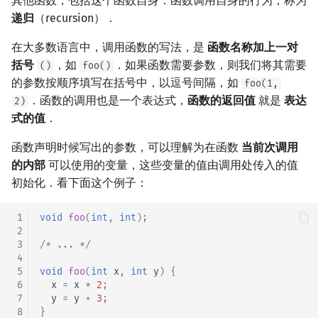
其他函数，包括这个函数自身．函数调用自身的行为，称为
递归
（recursion）．
在大多数语言中，调用函数的写法，是
函数名称加上一对
括号
，如
．如果函数需要参数，则我们将其需要
()
foo()
的参数按顺序填写在括号中，以逗号间隔，如
foo(1,
．函数的调用也是一个表达式，
函数的返回值
就是
表达
2)
式的值
．
函数声明时候写出的参数，可以理解为在函数
当前次调用
的内部
可以使用的变量，这些变量的值由调用处传入的值
初始化．看下面这个例子：
 1
void
foo
(
int
,
int
);
 2
 3
/* ... */
 4
 5
void
foo
(
int
x
,
int
y
)
{
 6
x
=
x
*
2
;
 7
y
=
y
+
3
;
 8
}