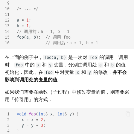
 9
10
/* ... */
11
12
a
=
1
;
13
b
=
1
;
14
// 调用前：a = 1, b = 1
15
foo
(
a
,
b
);
// 调用 foo
16
// 调用后：a = 1, b = 1
在上面的例子中，
是一次对
的调用．调用
foo(a, b)
foo
时，
中的
和
变量，分别由调用处
和
的值
foo
x
y
a
b
初始化．因此，在
中对变量
和
的修改，
并不会
foo
x
y
影响到调用处的变量的值
．
如果我们需要在函数（子过程）中修改变量的值，则需要采
用「传引用」的方式．
 1
void
foo
(
int
&
x
,
int
&
y
)
{
 2
x
=
x
*
2
;
 3
y
=
y
+
3
;
 4
}