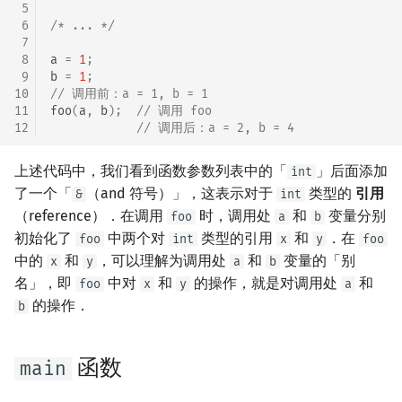
 5
 6
/* ... */
 7
 8
a
=
1
;
 9
b
=
1
;
10
// 调用前：a = 1, b = 1
11
foo
(
a
,
b
);
// 调用 foo
12
// 调用后：a = 2, b = 4
上述代码中，我们看到函数参数列表中的「
」后面添加
int
了一个「
（and 符号）」，这表示对于
类型的
引用
&
int
（reference）．在调用
时，调用处
和
变量分别
foo
a
b
初始化了
中两个对
类型的引用
和
．在
foo
int
x
y
foo
中的
和
，可以理解为调用处
和
变量的「别
x
y
a
b
名」，即
中对
和
的操作，就是对调用处
和
foo
x
y
a
的操作．
b
函数
main