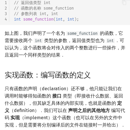
1
// 返回值类型 int
2
// 函数的名称 some_function
镜像站列表
Special Judge
Lambda 表达式
前缀和 & 差分
IDA*
状压 DP
Boyer–Moore 算法
置换和排列
块状数据结构
拓扑排序
扫描线
有限状态自动机
Dev-C++
归并排序
裴蜀定理 & 一次不定方程
多项式多点求值|快速插值
贝尔数
线性基
AVL 树
虚树
3
// 参数列表 int, int
4
int
some_function
(
int
,
int
);
致谢
Testlib
pb_ds
二分
回溯法
数位 DP
Z 函数（扩展 KMP）
弧度制与坐标系
单调栈
最短路问题
旋转卡壳
计算理论基础
CLion
堆排序
费马小定理 & 欧拉定理
多项式初等函数
伯努利数
线性映射
红黑树
树分治
如上图，我们声明了一个名为
的函数，它
some_function
Polygon
编译优化
倍增
Dancing Links
插头 DP
AC 自动机
复数
单调队列
生成树问题
半平面交
字节顺序
Geany
桶排序
模逆元
常系数齐次线性递推
Entringer Number
特征多项式
左偏红黑树
动态树分治
需要接收两个
类型的参数，返回值类型也为
．可
int
int
以认为，这个函数将会对传入的两个整数进行一些操作，并
OJ 工具
构造
Alpha–Beta 剪枝
计数 DP
后缀数组 (SA)
数论
ST 表
斯坦纳树
平面最近点对
约瑟夫问题
Xcode
希尔排序
线性同余方程
多项式平移|连续点值平移
Eulerian Number
对角化
AA 树
AHU 算法
且返回一个同样类型的结果．
LaTeX 入门
优化
动态 DP
后缀自动机 (SAM)
多项式与生成函数
树状数组
拆点
随机增量法
表达式求值
GUIDE
锦标赛排序
中国剩余定理
符号化方法
分拆数
Jordan标准型
树哈希
实现函数：编写函数的定义
Git
概率 DP
后缀平衡树
组合数学
线段树
连通性相关
反演变换
在一台机器上规划任务
Sublime Text
Tim 排序
升幂引理
Lagrange 反演
范德蒙德卷积
树上随机游走
只有函数的声明（declaration）还不够，他只能让我们在
DP 套 DP
广义后缀自动机
线性代数
划分树
环计数问题
计算几何杂项
主元素问题
CP Editor
排序相关 STL
阶乘取模
形式幂级数复合|复合逆
Pólya 计数
调用时能够得知函数的
接口
类型（即接收什么数据、返回
什么数据），但其缺乏具体的内部实现，也就是函数的
定
DP 优化
后缀树
线性规划
二叉搜索树 & 平衡树
最小环
Garsia–Wachs 算法
Code::Blocks
排序应用
卢卡斯定理
普通生成函数
图论计数
义
（definition）．我们可以在
声明之后的其他地方
编写代
码
实现
（implement）这个函数（也可以在另外的文件中
其它 DP 方法
Manacher
抽象代数
跳表
2-SAT
15-puzzle
同余方程
指数生成函数
实现，但是需要将分别编译后的文件在链接时一并给出）．