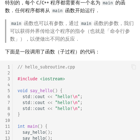
特别的，每个 C/C++ 程序都需要有一个名为
的函
main
数．任何程序都将从
函数开始运行．
main
函数也可以有参数，通过
函数的参数，我们
main
main
可以获得外界传给这个程序的指令（也就是「命令行参
数」），以便做出不同的反应．
下面是一段调用了函数（子过程）的代码：
 1
// hello_subroutine.cpp
 2
 3
#include
<iostream>
 4
 5
void
say_hello
()
{
 6
std
::
cout
<<
"hello!
\n
"
;
 7
std
::
cout
<<
"hello!
\n
"
;
 8
std
::
cout
<<
"hello!
\n
"
;
 9
}
10
11
int
main
()
{
12
say_hello
();
13
say_hello
();