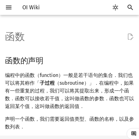
OI Wiki
键
入
函数
Getting Started
比赛相关简介
工具软件简介
分支
数组
函数的声明
C++ 标准库简介
类
算法基础简介
搜索部分简介
动态规划部分简介
字符串部分简介
数学部分简介
数据结构部分简介
图论部分简介
计算几何部分简介
杂项简介
RMQ
OI 赛事与赛制
题型概述
读入、输出优化
Vim
评测工具简介
Testlib 简介
STL 容器简介
pb_ds 简介
复杂度简介
排序简介
DP 优化简介
后缀数组简介
数字系统简介
数论基础
多项式与生成函数简介
排列组合
线性代数简介
线性规划基础
基本概念
基本概念
博弈论简介
插值
并查集
堆简介
分块思想
线段树基础
二叉搜索树 & 平衡树
可持久化数据结构简介
线段树套线段树
Link Cut Tree
树基础
最短路
最小生成树
强连通分量
网络流简介
图匹配
离线算法简介
随机函数
以
开
关于本项目
赛事
代码编辑工具
循环
结构体
实现函数：编写函数的定义
STL 容器
命名空间
复杂度
DFS（搜索）
动态规划基础
字符串基础
布尔代数
栈
图论相关概念
二维计算几何基础
离散化
并查集应用
ICPC/CCPC 赛事与赛制
交互题
分段打表
Emacs
Arbiter
通用
迭代器
堆
均摊复杂度
选择排序
单调队列/单调栈优化
最优原地后缀排序算法
进位制
模算术简介
代数基本定理
抽屉原理
向量
单纯形法
群论
条件概率与独立性
公平组合游戏
数值积分
并查集复杂度
二叉堆
块状数组
线段树合并 & 分裂
Treap
可持久化线段树
平衡树套线段树
全局平衡二叉树
树的直径
差分约束
最小树形图
双连通分量
最大流
二分图最大匹配
CDQ 分治
随机化技巧
函数的声明
始
如何参与
题型
评测工具
联合体
函数的调用
STL 算法
值类别
枚举
BFS（搜索）
记忆化搜索
标准库
数字系统
队列
图的存储
三维计算几何基础
双指针
括号序列
常见错误
VS Code
Cena
Generator
序列式容器
平衡树
冒泡排序
斜率优化
平衡三进制
素数
快速傅里叶变换
容斥原理
内积和外积
环论
随机变量
零和游戏
高斯消元
配对堆
块状链表
李超线段树
Splay 树
可持久化块状数组
线段树套平衡树
Euler Tour Tree
树的中心
k 短路
最小直径生成树
割点和桥
最小割
二分图最大权匹配
整体二分
爬山算法
编程中的函数（function）一般是若干语句的集合．我们也
搜
可以将其称作「
子过程
（subroutine）」．在编程中，如果
OI Wiki 不是什么
学习路线
命令行
指针
main 函数
bitset
重载运算符
模拟
双向搜索
背包 DP
字符串匹配
位操作
链表
DFS（图论）
距离
离线算法
线段树与离线询问
常见技巧
Atom
CCR Plus
Validator
关联式容器
插入排序
四边形不等式优化
格雷码
最大公约数
快速数论变换
斐波那契数列
矩阵
域论
随机变量的数字特征
非公平组合游戏
牛顿迭代法
左偏树
树分块
猫树
WBLT
可持久化平衡树
树状数组套权值线段树
Top Tree
树的重心
同余最短路
圆方树
费用流
一般图最大匹配
莫队算法
模拟退火
索
有一些重复的过程，我们可以将其提取出来，形成一个函
数．函数可以接收若干值，这叫做函数的参数．函数也可以
格式手册
学习资源
命令行编译与调试
string
引用
递归 & 分治
启发式搜索
区间 DP
字符串哈希
二进制集合操作
哈希表
BFS（图论）
Pick 定理
分数规划
Eclipse
Lemon
Interactor
无序关联式容器
计数排序
Slope Trick 优化
欧拉函数
快速沃尔什变换
错位排列
初等变换
Schreier–Sims 算法
概率不等式
Sqrt Tree
区间最值操作 & 区间历史
替罪羊树
可持久化字典树
分块套树状数组
最近公共祖先
点/边连通度
上下界网络流
一般图最大权匹配
返回某个值，这叫做函数的返回值．
值
数学符号表
技巧
编译器
pair
常量
贪心
A*
DAG 上的 DP
字典树 (Trie)
高精度计算
并查集
树上问题
三角剖分
随机化
Notepad++
Checker
容器适配器
基数排序
WQS 二分
筛法
Chirp Z 变换
卡特兰数
行列式
笛卡尔树
可持久化可并堆
树链剖分
Stoer–Wagner 算法
稳定匹配
声明一个函数，我们需要返回值类型、函数的名称，以及参
Kinetic Tournament Tree
数列表．
F.A.Q.
出题
WSL (Windows 10)
新版 C++ 特性
排序
迭代加深搜索
树形 DP
前缀函数与 KMP 算法
快速幂
堆
有向无环图
凸包
悬线法
Kate
快速排序
状态设计优化
分解质因数
多项式牛顿迭代
斯特林数
线性空间
Size Balanced Tree
树上启发式合并