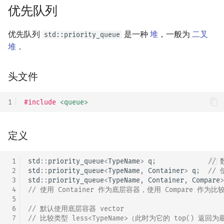
优先队列
优先队列
是一种
堆
，一般为
二叉
std::priority_queue
堆
．
头文件
1
#include
<queue>
定义
 1
std
::
priority_queue
<
TypeName
>
q
;
// 
 2
std
::
priority_queue
<
TypeName
,
Container
>
q
;
// 
 3
std
::
priority_queue
<
TypeName
,
Container
,
Compare
>
 4
// 使用 Container 作为底层容器，使用 Compare 作为比
 5
 6
// 默认使用底层容器 vector
 7
// 比较类型 less<TypeName>（此时为它的 top() 返回