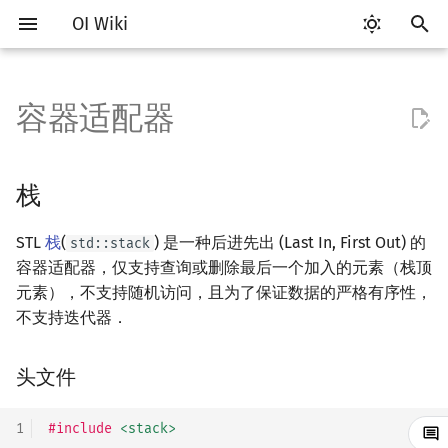
OI Wiki
键
入
容器适配器
Getting Started
比赛相关简介
工具软件简介
Hello, World!
栈
类
算法基础简介
搜索部分简介
动态规划部分简介
字符串部分简介
数学部分简介
数据结构部分简介
图论部分简介
计算几何部分简介
杂项简介
RMQ
OI 赛事与赛制
题型概述
读入、输出优化
Vim
评测工具简介
Testlib 简介
分支
数组
pb_ds 简介
复杂度简介
排序简介
DP 优化简介
后缀数组简介
数字系统简介
数论基础
多项式与生成函数简介
排列组合
线性代数简介
线性规划基础
基本概念
基本概念
博弈论简介
插值
并查集
堆简介
分块思想
线段树基础
二叉搜索树 & 平衡树
可持久化数据结构简介
线段树套线段树
Link Cut Tree
树基础
最短路
最小生成树
强连通分量
网络流简介
图匹配
离线算法简介
随机函数
以
开
关于本项目
赛事
代码编辑工具
C++ 语法基础
命名空间
复杂度
DFS（搜索）
动态规划基础
字符串基础
布尔代数
栈
图论相关概念
二维计算几何基础
离散化
并查集应用
头文件
ICPC/CCPC 赛事与赛制
交互题
分段打表
Emacs
Arbiter
通用
循环
结构体
堆
均摊复杂度
选择排序
单调队列/单调栈优化
最优原地后缀排序算法
进位制
模算术简介
代数基本定理
抽屉原理
向量
单纯形法
群论
条件概率与独立性
公平组合游戏
数值积分
并查集复杂度
二叉堆
块状数组
线段树合并 & 分裂
Treap
可持久化线段树
平衡树套线段树
全局平衡二叉树
树的直径
差分约束
最小树形图
双连通分量
最大流
二分图最大匹配
CDQ 分治
随机化技巧
栈
始
如何参与
题型
评测工具
变量
值类别
枚举
BFS（搜索）
记忆化搜索
标准库
数字系统
队列
图的存储
三维计算几何基础
双指针
括号序列
定义
常见错误
VS Code
Cena
Generator
联合体
平衡树
冒泡排序
斜率优化
平衡三进制
素数
快速傅里叶变换
容斥原理
内积和外积
环论
随机变量
零和游戏
高斯消元
配对堆
块状链表
李超线段树
Splay 树
可持久化块状数组
线段树套平衡树
Euler Tour Tree
树的中心
k 短路
最小直径生成树
割点和桥
最小割
二分图最大权匹配
整体二分
爬山算法
STL
栈
(
) 是一种后进先出 (Last In, First Out) 的
std::stack
搜
容器适配器，仅支持查询或删除最后一个加入的元素（栈顶
OI Wiki 不是什么
学习路线
命令行
运算
重载运算符
模拟
双向搜索
背包 DP
字符串匹配
位操作
链表
DFS（图论）
距离
离线算法
线段树与离线询问
成员函数
常见技巧
Atom
CCR Plus
Validator
指针
插入排序
四边形不等式优化
格雷码
最大公约数
快速数论变换
斐波那契数列
矩阵
域论
随机变量的数字特征
非公平组合游戏
牛顿迭代法
左偏树
树分块
猫树
WBLT
可持久化平衡树
树状数组套权值线段树
Top Tree
树的重心
同余最短路
圆方树
费用流
一般图最大匹配
莫队算法
模拟退火
索
元素），不支持随机访问，且为了保证数据的严格有序性，
不支持迭代器．
格式手册
学习资源
命令行编译与调试
流程控制语句
引用
递归 & 分治
启发式搜索
区间 DP
字符串哈希
二进制集合操作
哈希表
BFS（图论）
Pick 定理
分数规划
简单示例
Eclipse
Lemon
Interactor
计数排序
Slope Trick 优化
欧拉函数
快速沃尔什变换
错位排列
初等变换
Schreier–Sims 算法
概率不等式
Sqrt Tree
区间最值操作 & 区间历史
替罪羊树
可持久化字典树
分块套树状数组
最近公共祖先
点/边连通度
上下界网络流
一般图最大权匹配
值
头文件
数学符号表
技巧
编译器
高级数据类型
队列
常量
贪心
A*
DAG 上的 DP
字典树 (Trie)
高精度计算
并查集
树上问题
三角剖分
随机化
Notepad++
Checker
基数排序
WQS 二分
筛法
Chirp Z 变换
卡特兰数
行列式
笛卡尔树
可持久化可并堆
树链剖分
Stoer–Wagner 算法
稳定匹配
Kinetic Tournament Tree
1
#include
<stack>
F.A.Q.
出题
WSL (Windows 10)
函数
新版 C++ 特性
排序
迭代加深搜索
树形 DP
前缀函数与 KMP 算法
快速幂
堆
有向无环图
凸包
悬线法
头文件
Kate
快速排序
状态设计优化
分解质因数
多项式牛顿迭代
斯特林数
线性空间
Size Balanced Tree
树上启发式合并