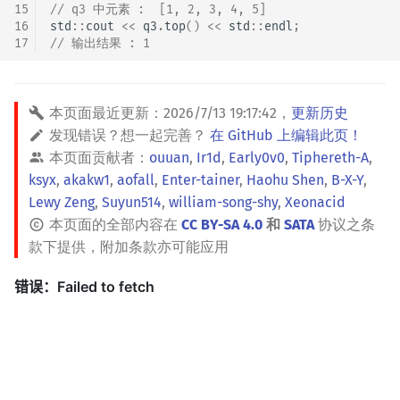
15
// q3 中元素 :  [1, 2, 3, 4, 5]
16
std
::
cout
<<
q3
.
top
()
<<
std
::
endl
;
17
// 输出结果 : 1
本页面最近更新：
2026/7/13 19:17:42
，
更新历史
发现错误？想一起完善？
在 GitHub 上编辑此页！
本页面贡献者：
ouuan
,
Ir1d
,
Early0v0
,
Tiphereth-A
,
ksyx
,
akakw1
,
aofall
,
Enter-tainer
,
Haohu Shen
,
B-X-Y
,
Lewy Zeng
,
Suyun514
,
william-song-shy
,
Xeonacid
本页面的全部内容在
CC BY-SA 4.0
和
SATA
协议之条
款下提供，附加条款亦可能应用