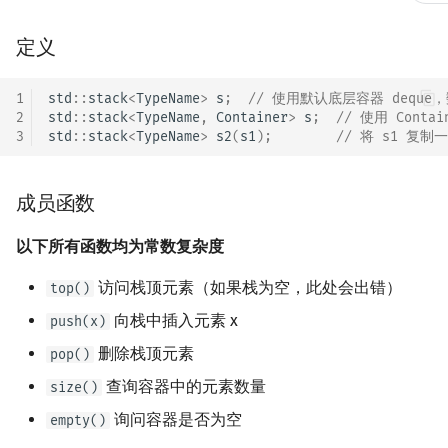
镜像站列表
Special Judge
文件操作
Lambda 表达式
前缀和 & 差分
IDA*
状压 DP
Boyer–Moore 算法
置换和排列
块状数据结构
拓扑排序
扫描线
有限状态自动机
定义
Dev-C++
归并排序
裴蜀定理 & 一次不定方程
多项式多点求值|快速插值
贝尔数
线性基
AVL 树
虚树
定义
致谢
Testlib
pb_ds
二分
回溯法
数位 DP
Z 函数（扩展 KMP）
弧度制与坐标系
单调栈
最短路问题
旋转卡壳
计算理论基础
成员函数
CLion
堆排序
费马小定理 & 欧拉定理
多项式初等函数
伯努利数
线性映射
红黑树
树分治
1
std
::
stack
<
TypeName
>
s
;
// 使用默认底层容器 deque，
2
std
::
stack
<
TypeName
,
Container
>
s
;
// 使用 Conta
Polygon
编译优化
倍增
Dancing Links
插头 DP
AC 自动机
复数
单调队列
生成树问题
半平面交
字节顺序
简单示例
Geany
桶排序
模逆元
常系数齐次线性递推
Entringer Number
特征多项式
左偏红黑树
动态树分治
3
std
::
stack
<
TypeName
>
s2
(
s1
);
// 将 s1 复制
OJ 工具
优先队列
构造
Alpha–Beta 剪枝
计数 DP
后缀数组 (SA)
数论
ST 表
斯坦纳树
平面最近点对
约瑟夫问题
Xcode
希尔排序
线性同余方程
多项式平移|连续点值平移
Eulerian Number
对角化
AA 树
AHU 算法
成员函数
LaTeX 入门
优化
动态 DP
后缀自动机 (SAM)
多项式与生成函数
树状数组
拆点
随机增量法
表达式求值
头文件
GUIDE
锦标赛排序
中国剩余定理
符号化方法
分拆数
Jordan标准型
树哈希
以下所有函数均为常数复杂度
Git
概率 DP
后缀平衡树
组合数学
线段树
连通性相关
反演变换
在一台机器上规划任务
定义
Sublime Text
Tim 排序
升幂引理
Lagrange 反演
范德蒙德卷积
树上随机游走
访问栈顶元素（如果栈为空，此处会出错）
top()
向栈中插入元素 x
push(x)
DP 套 DP
广义后缀自动机
线性代数
划分树
环计数问题
计算几何杂项
主元素问题
成员函数
CP Editor
排序相关 STL
阶乘取模
形式幂级数复合|复合逆
Pólya 计数
删除栈顶元素
pop()
DP 优化
后缀树
线性规划
二叉搜索树 & 平衡树
最小环
Garsia–Wachs 算法
简单示例
Code::Blocks
排序应用
卢卡斯定理
普通生成函数
图论计数
查询容器中的元素数量
size()
询问容器是否为空
empty()
其它 DP 方法
Manacher
抽象代数
跳表
2-SAT
15-puzzle
同余方程
指数生成函数