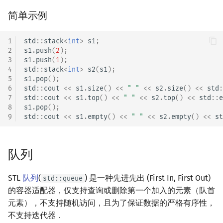
回文树
概率论
可持久化数据结构
欧拉图
Kahan 求和
二次剩余
简单示例
序列自动机
博弈论
树套树
哈密顿图
珂朵莉树/颜色段均摊
阶 & 原根
1
std
::
stack
<
int
>
s1
;
2
s1
.
push
(
2
);
3
s1
.
push
(
1
);
最小表示法
数值算法
K-D Tree
二分图
空间优化简介
离散对数
4
std
::
stack
<
int
>
s2
(
s1
);
5
s1
.
pop
();
Lyndon 分解
序理论
动态树
平面图
高次剩余 & 单位根
6
std
::
cout
<<
s1
.
size
()
<<
" "
<<
s2
.
size
()
<<
std
:
7
std
::
cout
<<
s1
.
top
()
<<
" "
<<
s2
.
top
()
<<
std
::
e
8
s1
.
pop
();
Main–Lorentz 算法
杨氏矩阵
析合树
弦图
数论分块
9
std
::
cout
<<
s1
.
empty
()
<<
" "
<<
s2
.
empty
()
<<
st
拟阵
PQ 树
图的着色
狄利克雷卷积
队列
Berlekamp–Massey 算法
手指树
网络流
莫比乌斯反演
STL
队列
(
) 是一种先进先出 (First In, First Out)
std::queue
霍夫曼树
图的匹配
杜教筛
的容器适配器，仅支持查询或删除第一个加入的元素（队首
元素），不支持随机访问，且为了保证数据的严格有序性，
Prüfer 序列
Powerful Number 筛
不支持迭代器．