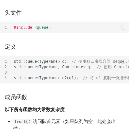
矩阵树定理
Min_25 筛
头文件
LGV 引理
洲阁筛
1
#include
<queue>
最大团搜索算法
类欧几里德算法
定义
支配树
Meissel–Lehmer 算法
图上随机游走
连分数
1
std
::
queue
<
TypeName
>
q
;
// 使用默认底层容器 deque，
2
std
::
queue
<
TypeName
,
Container
>
q
;
// 使用 Conta
3
Stern–Brocot 树与 Farey
4
std
::
queue
<
TypeName
>
q2
(
q1
);
// 将 q1 复制一份用于
二次域
成员函数
Pell 方程
以下所有函数均为常数复杂度
访问队首元素（如果队列为空，此处会出
front()
错）