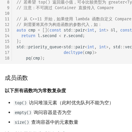
 8
// 若希望 top() 返回最小值，可令比较类型为 greater<Typ
 9
// 注意：不可跳过 Container 直接传入 Compare
10
11
// 从 C++11 开始，如果使用 lambda 函数自定义 Compare
12
// 则需要将其作为构造函数的参数代入，如：
13
auto
cmp
=
[](
const
std
::
pair
<
int
,
int
>
&
l
,
const
14
return
l
.
second
<
r
.
second
;
15
};
16
std
::
priority_queue
<
std
::
pair
<
int
,
int
>
,
std
::
vec
17
decltype
(
cmp
)
>
18
pq
(
cmp
);
成员函数
以下所有函数均为常数复杂度
访问堆顶元素（此时优先队列不能为空）
top()
询问容器是否为空
empty()
查询容器中的元素数量
size()