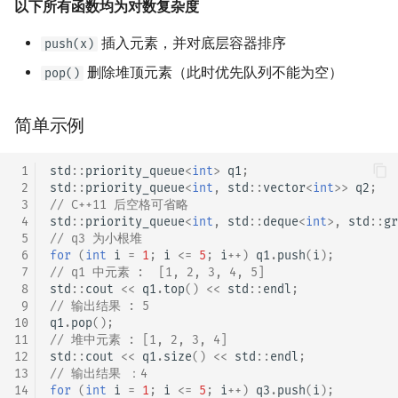
以下所有函数均为对数复杂度
插入元素，并对底层容器排序
push(x)
删除堆顶元素（此时优先队列不能为空）
pop()
简单示例
 1
std
::
priority_queue
<
int
>
q1
;
 2
std
::
priority_queue
<
int
,
std
::
vector
<
int
>>
q2
;
 3
// C++11 后空格可省略
 4
std
::
priority_queue
<
int
,
std
::
deque
<
int
>
,
std
::
gr
 5
// q3 为小根堆
 6
for
(
int
i
=
1
;
i
<=
5
;
i
++
)
q1
.
push
(
i
);
 7
// q1 中元素 :  [1, 2, 3, 4, 5]
 8
std
::
cout
<<
q1
.
top
()
<<
std
::
endl
;
 9
// 输出结果 : 5
10
q1
.
pop
();
11
// 堆中元素 : [1, 2, 3, 4]
12
std
::
cout
<<
q1
.
size
()
<<
std
::
endl
;
13
// 输出结果 ：4
14
for
(
int
i
=
1
;
i
<=
5
;
i
++
)
q3
.
push
(
i
);