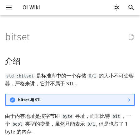
OI Wiki
键
入
bitset
Getting Started
比赛相关简介
工具软件简介
Hello, World!
STL 容器简介
介绍
类
算法基础简介
搜索部分简介
动态规划部分简介
字符串部分简介
数学部分简介
数据结构部分简介
图论部分简介
计算几何部分简介
杂项简介
RMQ
OI 赛事与赛制
题型概述
读入、输出优化
Vim
评测工具简介
Testlib 简介
分支
数组
pb_ds 简介
复杂度简介
排序简介
DP 优化简介
后缀数组简介
数字系统简介
数论基础
多项式与生成函数简介
排列组合
线性代数简介
线性规划基础
基本概念
基本概念
博弈论简介
插值
并查集
堆简介
分块思想
线段树基础
二叉搜索树 & 平衡树
可持久化数据结构简介
线段树套线段树
Link Cut Tree
树基础
最短路
最小生成树
强连通分量
网络流简介
图匹配
离线算法简介
随机函数
以
开
关于本项目
赛事
代码编辑工具
C++ 语法基础
迭代器
使用
命名空间
复杂度
DFS（搜索）
动态规划基础
字符串基础
布尔代数
栈
图论相关概念
二维计算几何基础
离散化
并查集应用
ICPC/CCPC 赛事与赛制
交互题
分段打表
Emacs
Arbiter
通用
循环
结构体
堆
均摊复杂度
选择排序
单调队列/单调栈优化
最优原地后缀排序算法
进位制
模算术简介
代数基本定理
抽屉原理
向量
单纯形法
群论
条件概率与独立性
公平组合游戏
数值积分
并查集复杂度
二叉堆
块状数组
线段树合并 & 分裂
Treap
可持久化线段树
平衡树套线段树
全局平衡二叉树
树的直径
差分约束
最小树形图
双连通分量
最大流
二分图最大匹配
CDQ 分治
随机化技巧
介绍
始
如何参与
题型
评测工具
变量
序列式容器
值类别
枚举
BFS（搜索）
记忆化搜索
标准库
数字系统
队列
图的存储
三维计算几何基础
双指针
括号序列
头文件
常见错误
VS Code
Cena
Generator
联合体
平衡树
冒泡排序
斜率优化
平衡三进制
素数
快速傅里叶变换
容斥原理
内积和外积
环论
随机变量
零和游戏
高斯消元
配对堆
块状链表
李超线段树
Splay 树
可持久化块状数组
线段树套平衡树
Euler Tour Tree
树的中心
k 短路
最小直径生成树
割点和桥
最小割
二分图最大权匹配
整体二分
爬山算法
是标准库中的一个存储
的大小不可变容
std::bitset
0/1
搜
器．严格来讲，它并不属于 STL．
OI Wiki 不是什么
学习路线
命令行
运算
关联式容器
重载运算符
模拟
双向搜索
背包 DP
字符串匹配
位操作
链表
DFS（图论）
距离
离线算法
线段树与离线询问
指定大小
常见技巧
Atom
CCR Plus
Validator
指针
插入排序
四边形不等式优化
格雷码
最大公约数
快速数论变换
斐波那契数列
矩阵
域论
随机变量的数字特征
非公平组合游戏
牛顿迭代法
左偏树
树分块
猫树
WBLT
可持久化平衡树
树状数组套权值线段树
Top Tree
树的重心
同余最短路
圆方树
费用流
一般图最大匹配
莫队算法
模拟退火
索
bitset 与 STL
格式手册
学习资源
命令行编译与调试
流程控制语句
无序关联式容器
引用
递归 & 分治
启发式搜索
区间 DP
字符串哈希
二进制集合操作
哈希表
BFS（图论）
Pick 定理
分数规划
构造函数
Eclipse
Lemon
Interactor
计数排序
Slope Trick 优化
欧拉函数
快速沃尔什变换
错位排列
初等变换
Schreier–Sims 算法
概率不等式
Sqrt Tree
区间最值操作 & 区间历史
替罪羊树
可持久化字典树
分块套树状数组
最近公共祖先
点/边连通度
上下界网络流
一般图最大权匹配
值
由于内存地址是按字节即
寻址，而非比特
，一
byte
bit
数学符号表
技巧
编译器
高级数据类型
容器适配器
常量
贪心
A*
DAG 上的 DP
字典树 (Trie)
高精度计算
并查集
树上问题
三角剖分
随机化
运算符
Notepad++
Checker
基数排序
WQS 二分
筛法
Chirp Z 变换
卡特兰数
行列式
笛卡尔树
可持久化可并堆
树链剖分
Stoer–Wagner 算法
稳定匹配
个
类型的变量，虽然只能表示
, 但是也占了 1
bool
0/1
Kinetic Tournament Tree
byte 的内存．
F.A.Q.
出题
WSL (Windows 10)
函数
新版 C++ 特性
排序
迭代加深搜索
树形 DP
前缀函数与 KMP 算法
快速幂
堆
有向无环图
凸包
悬线法
成员函数
Kate
快速排序
状态设计优化
分解质因数
多项式牛顿迭代
斯特林数
线性空间
Size Balanced Tree
树上启发式合并