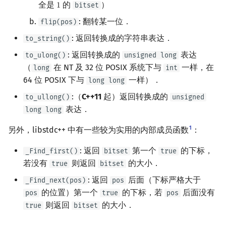
全是
的
）
bitset
1
1
: 翻转某一位．
flip(pos)
: 返回转换成的字符串表达．
to_string()
: 返回转换成的
表达
to_ulong()
unsigned long
（
在 NT 及 32 位 POSIX 系统下与
一样，在
long
int
64 位 POSIX 下与
一样）．
long long
:（
C++11
起）返回转换成的
to_ullong()
unsigned
表达．
long long
1
另外，libstdc++ 中有一些较为实用的内部成员函数
：
: 返回
第一个
的下标，
_Find_first()
bitset
true
若没有
则返回
的大小．
true
bitset
: 返回
后面（下标严格大于
_Find_next(pos)
pos
的位置）第一个
的下标，若
后面没有
pos
true
pos
则返回
的大小．
true
bitset