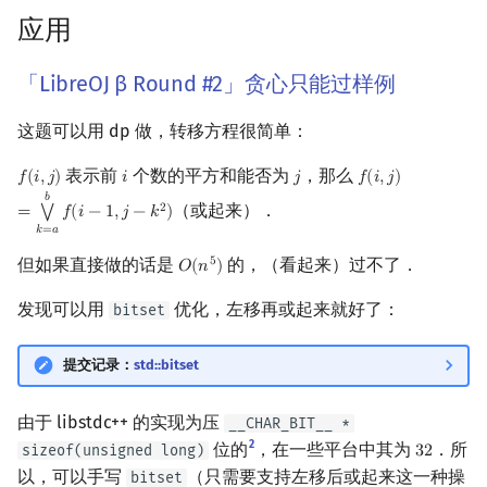
应用
「LibreOJ β Round #2」贪心只能过样例
这题可以用 dp 做，转移方程很简单：
表示前
个数的平方和能否为
，那么
𝑓
(
𝑖
,
𝑗
)
𝑖
𝑗
𝑓
(
𝑖
,
𝑗
)
f
(
i
,
j
)
i
j
f
(
i
,
j
)
=
⋁
k
=
a
b
f
(
i
−
1
,
𝑏
（或起来）．
2
=
𝑓
(
𝑖
−
1
,
𝑗
−
𝑘
)
⋁
𝑘
=
𝑎
但如果直接做的话是
的，（看起来）过不了．
5
𝑂
(
𝑛
)
O
(
n
5
)
发现可以用
优化，左移再或起来就好了：
bitset
提交记录：
std::bitset
由于 libstdc++ 的实现为压
__CHAR_BIT__ *
2
位的
，在一些平台中其为
．所
sizeof(unsigned long)
3
2
32
以，可以手写
（只需要支持左移后或起来这一种操
bitset