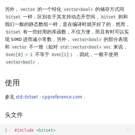
计算高维偏序
回文树
概率论
可持久化数据结构
欧拉图
Kahan 求和
二次剩余
另外，
的一个特化
的储存方式同
vector
vector<bool>
一样，区别在于其支持动态开空间，
则和
bitset
bitset
参考资料与注释
序列自动机
博弈论
树套树
哈密顿图
珂朵莉树/颜色段均摊
阶 & 原根
我们一般的静态数组一样，是在编译时就开好了的．然而，
有一些好用的库函数，不仅方便，而且有时可以实
bitset
最小表示法
数值算法
K-D Tree
二分图
空间优化简介
离散对数
现 SIMD 进而减小常数．另外，
的部分表现
vector<bool>
和
不一致（如对
来说，
vector
std::vector<bool> vec
Lyndon 分解
序理论
动态树
平面图
高次剩余 & 单位根
不等于
）．因此，一般不使用
&vec[0] + i
&vec[i]
．
vector<bool>
Main–Lorentz 算法
杨氏矩阵
析合树
弦图
数论分块
拟阵
PQ 树
图的着色
狄利克雷卷积
使用
Berlekamp–Massey 算法
手指树
网络流
莫比乌斯反演
参见
std::bitset - cppreference.com
．
霍夫曼树
图的匹配
杜教筛
头文件
Prüfer 序列
Powerful Number 筛
1
#include
<bitset>