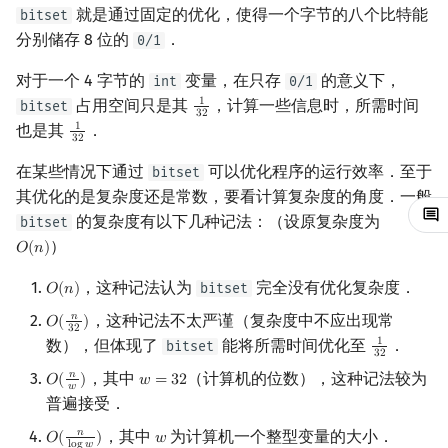
就是通过固定的优化，使得一个字节的八个比特能
bitset
镜像站列表
Special Judge
文件操作
应用
Lambda 表达式
前缀和 & 差分
IDA*
状压 DP
Boyer–Moore 算法
置换和排列
块状数据结构
拓扑排序
扫描线
有限状态自动机
Dev-C++
归并排序
裴蜀定理 & 一次不定方程
多项式多点求值|快速插值
贝尔数
线性基
AVL 树
虚树
分别储存 8 位的
．
0/1
致谢
Testlib
pb_ds
二分
回溯法
数位 DP
Z 函数（扩展 KMP）
弧度制与坐标系
单调栈
最短路问题
旋转卡壳
计算理论基础
「LibreOJ β Round #2」贪
CLion
堆排序
费马小定理 & 欧拉定理
多项式初等函数
伯努利数
线性映射
红黑树
树分治
对于一个 4 字节的
变量，在只存
的意义下，
int
0/1
心只能过样例
占用空间只是其
，计算一些信息时，所需时间
1
bitset
1
32
3
2
Polygon
编译优化
倍增
Dancing Links
插头 DP
AC 自动机
复数
单调队列
生成树问题
半平面交
字节顺序
Geany
桶排序
模逆元
常系数齐次线性递推
Entringer Number
特征多项式
左偏红黑树
动态树分治
也是其
．
1
1
32
3
2
CF1097F Alex and a TV
在某些情况下通过
可以优化程序的运行效率．至于
bitset
Show
OJ 工具
构造
Alpha–Beta 剪枝
计数 DP
后缀数组 (SA)
数论
ST 表
斯坦纳树
平面最近点对
约瑟夫问题
Xcode
希尔排序
线性同余方程
多项式平移|连续点值平移
Eulerian Number
对角化
AA 树
AHU 算法
其优化的是复杂度还是常数，要看计算复杂度的角度．一般
的复杂度有以下几种记法：（设原复杂度为
bitset
题意
LaTeX 入门
优化
动态 DP
后缀自动机 (SAM)
多项式与生成函数
树状数组
拆点
随机增量法
表达式求值
GUIDE
锦标赛排序
中国剩余定理
符号化方法
分拆数
Jordan标准型
树哈希
）
𝑂
(
𝑛
)
O
(
n
)
做法
Git
概率 DP
后缀平衡树
组合数学
线段树
连通性相关
反演变换
在一台机器上规划任务
Sublime Text
Tim 排序
升幂引理
Lagrange 反演
范德蒙德卷积
树上随机游走
，这种记法认为
完全没有优化复杂度．
bitset
𝑂
(
𝑛
)
O
(
n
)
，这种记法不太严谨（复杂度中不应出现常
𝑛
与埃氏筛结合
𝑂
(
)
DP 套 DP
广义后缀自动机
线性代数
划分树
环计数问题
计算几何杂项
主元素问题
O
(
n
32
)
CP Editor
排序相关 STL
阶乘取模
形式幂级数复合|复合逆
Pólya 计数
3
2
数），但体现了
能将所需时间优化至
．
1
bitset
1
32
3
2
与树分块结合
DP 优化
后缀树
线性规划
二叉搜索树 & 平衡树
最小环
Garsia–Wachs 算法
Code::Blocks
排序应用
卢卡斯定理
普通生成函数
图论计数
，其中
（计算机的位数），这种记法较为
𝑛
𝑂
(
)
𝑤
=
3
2
O
(
n
w
)
w
=
32
𝑤
普遍接受．
与莫队结合
其它 DP 方法
Manacher
抽象代数
跳表
2-SAT
15-puzzle
同余方程
指数生成函数
，其中
为计算机一个整型变量的大小．
𝑛
𝑂
(
)
𝑤
O
(
n
log
w
)
w
l
o
g
𝑤