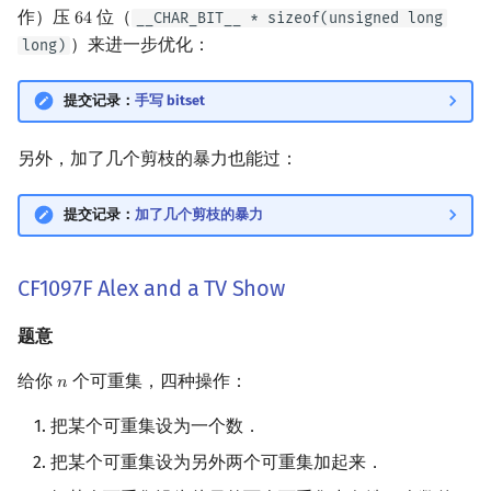
作）压
位（
__CHAR_BIT__ * sizeof(unsigned long
6
4
64
）来进一步优化：
long)
提交记录：
手写 bitset
另外，加了几个剪枝的暴力也能过：
提交记录：
加了几个剪枝的暴力
CF1097F Alex and a TV Show
题意
给你
个可重集，四种操作：
𝑛
n
把某个可重集设为一个数．
把某个可重集设为另外两个可重集加起来．