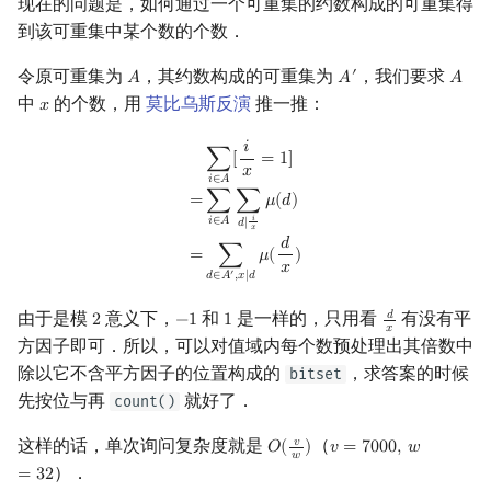
现在的问题是，如何通过一个可重集的约数构成的可重集得
到该可重集中某个数的个数．
令原可重集为
，其约数构成的可重集为
，我们要求
′
𝐴
𝐴
𝐴
A
A
′
A
中
的个数，用
莫比乌斯反演
推一推：
𝑥
x
𝑖
∑
i
∈
A
[
i
x
=
1
]
=
∑
i
∈
A
∑
d
|
i
x
μ
(
d
)
=
∑
d
∈
A
′
,
x
|
d
μ
(
d
x
)
∑
[
=
1
]
𝑥
𝑖
∈
𝐴
=
∑
∑
𝜇
(
𝑑
)
𝑖
𝑖
∈
𝐴
𝑑
|
𝑥
𝑑
=
∑
𝜇
(
)
𝑥
′
𝑑
∈
𝐴
,
𝑥
|
𝑑
由于是模
意义下，
和
是一样的，只用看
有没有平
𝑑
2
−
1
1
2
−
1
1
d
x
𝑥
方因子即可．所以，可以对值域内每个数预处理出其倍数中
除以它不含平方因子的位置构成的
，求答案的时候
bitset
先按位与再
就好了．
count()
这样的话，单次询问复杂度就是
（
𝑣
𝑂
(
)
𝑣
=
7
0
0
0
,
𝑤
O
(
v
w
)
v
=
7000
,
w
=
32
𝑤
）．
=
3
2