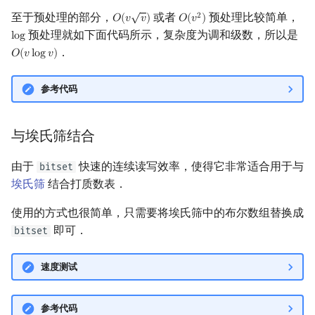
√
至于预处理的部分，
或者
预处理比较简单，
2
𝑂
(
𝑣
𝑣
)
𝑂
(
𝑣
)
O
(
v
v
)
O
(
v
2
)
预处理就如下面代码所示，复杂度为调和级数，所以是
l
o
g
log
．
𝑂
(
𝑣
l
o
g
𝑣
)
O
(
v
log
v
)
参考代码
与埃氏筛结合
由于
快速的连续读写效率，使得它非常适合用于与
bitset
埃氏筛
结合打质数表．
使用的方式也很简单，只需要将埃氏筛中的布尔数组替换成
即可．
bitset
速度测试
参考代码