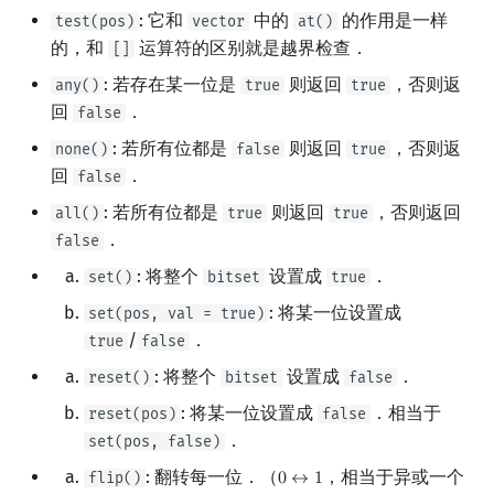
: 它和
中的
的作用是一样
test(pos)
vector
at()
的，和
运算符的区别就是越界检查．
[]
: 若存在某一位是
则返回
，否则返
any()
true
true
回
．
false
: 若所有位都是
则返回
，否则返
none()
false
true
回
．
false
: 若所有位都是
则返回
，否则返回
all()
true
true
．
false
: 将整个
设置成
．
set()
bitset
true
: 将某一位设置成
set(pos, val = true)
/
．
true
false
: 将整个
设置成
．
reset()
bitset
false
: 将某一位设置成
．相当于
reset(pos)
false
．
set(pos, false)
: 翻转每一位．（
，相当于异或一个
flip()
0
↔
1
0
↔
1