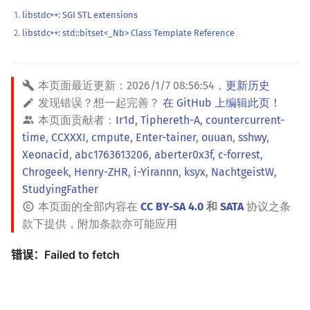
libstdc++: SGI STL extensions
libstdc++: std::bitset<_Nb> Class Template Reference
本页面最近更新：
2026/1/7 08:56:54
，
更新历史
发现错误？想一起完善？
在 GitHub 上编辑此页！
本页面贡献者：
Ir1d
,
Tiphereth-A
,
countercurrent-
time
,
CCXXXI
,
cmpute
,
Enter-tainer
,
ouuan
,
sshwy
,
Xeonacid
,
abc1763613206
,
aberter0x3f
,
c-forrest
,
Chrogeek
,
Henry-ZHR
,
i-Yirannn
,
ksyx
,
NachtgeistW
,
StudyingFather
本页面的全部内容在
CC BY-SA 4.0
和
SATA
协议之条
款下提供，附加条款亦可能应用