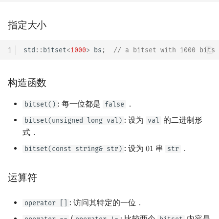
矩阵树定理
Min_25 筛
指定大小
LGV 引理
洲阁筛
1
std
::
bitset
<
1000
>
bs
;
// a bitset with 1000 bits
最大团搜索算法
类欧几里德算法
支配树
Meissel–Lehmer 算法
构造函数
图上随机游走
连分数
: 每一位都是
．
bitset()
false
: 设为
的二进制形
bitset(unsigned long val)
val
Stern–Brocot 树与 Farey
式．
: 设为
串
．
bitset(const string& str)
str
0
1
01
二次域
Pell 方程
运算符
: 访问其特定的一位．
operator []
/
: 比较两个
内容是