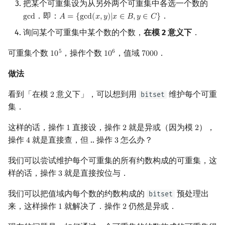
把某个可重集设为从另外两个可重集中各选一个数的
．即：
．
g
c
d
𝐴
=
{
g
c
d
(
𝑥
,
𝑦
)
|
𝑥
∈
𝐵
,
𝑦
∈
𝐶
}
gcd
A
=
{
gcd
(
x
,
y
)
|
x
∈
B
,
y
∈
C
}
询问某个可重集中某个数的个数，
在模 2 意义下
．
可重集个数
，操作个数
，值域
．
5
6
1
0
1
0
7
0
0
0
10
5
10
6
7000
做法
看到「在模
意义下」，可以想到用
维护每个可重
bitset
2
2
集．
这样的话，操作
直接设，操作
就是异或（因为模
），
1
2
2
1
2
2
操作
就是直接查，但 .. 操作
怎么办？
4
3
4
3
我们可以尝试维护每个可重集的所有约数构成的可重集，这
样的话，操作
就是直接按位与．
3
3
我们可以把值域内每个数的约数构成的
预处理出
bitset
来，这样操作
就解决了．操作
仍然是异或．
1
2
1
2