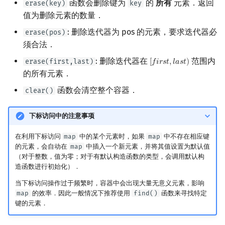
函数会删除键为
的
所有
元素．返回
erase(key)
key
值为删除元素的数量．
: 删除迭代器为 pos 的元素，要求迭代器必
erase(pos)
须合法．
: 删除迭代器在
范围内
erase(first,last)
[
𝑓
𝑖
𝑟
𝑠
𝑡
,
𝑙
𝑎
𝑠
𝑡
)
[
f
r
s
t
,
l
a
s
t
)
的所有元素．
函数会清空整个容器．
clear()
下标访问中的注意事项
在利用下标访问
map
中的某个元素时，如果
map
中不存在相应键
的元素，会自动在
map
中插入一个新元素，并将其值设置为默认值
（对于整数，值为零；对于有默认构造函数的类型，会调用默认构
造函数进行初始化）．
当下标访问操作过于频繁时，容器中会出现大量无意义元素，影响
map
的效率．因此一般情况下推荐使用
find()
函数来寻找特定
键的元素．