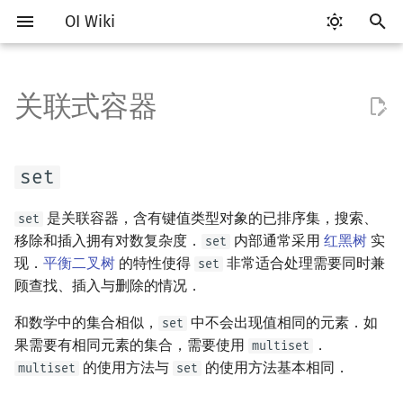
OI Wiki
键
入
关联式容器
Getting Started
比赛相关简介
工具软件简介
Hello, World!
set
类
算法基础简介
搜索部分简介
动态规划部分简介
字符串部分简介
数学部分简介
数据结构部分简介
图论部分简介
计算几何部分简介
杂项简介
RMQ
OI 赛事与赛制
题型概述
读入、输出优化
Vim
评测工具简介
Testlib 简介
分支
数组
pb_ds 简介
复杂度简介
排序简介
DP 优化简介
后缀数组简介
数字系统简介
数论基础
多项式与生成函数简介
排列组合
线性代数简介
线性规划基础
基本概念
基本概念
博弈论简介
插值
并查集
堆简介
分块思想
线段树基础
二叉搜索树 & 平衡树
可持久化数据结构简介
线段树套线段树
Link Cut Tree
树基础
最短路
最小生成树
强连通分量
网络流简介
图匹配
离线算法简介
随机函数
以
开
关于本项目
赛事
代码编辑工具
C++ 语法基础
命名空间
复杂度
DFS（搜索）
动态规划基础
字符串基础
布尔代数
栈
图论相关概念
二维计算几何基础
离散化
并查集应用
插入与删除操作
ICPC/CCPC 赛事与赛制
交互题
分段打表
Emacs
Arbiter
通用
循环
结构体
堆
均摊复杂度
选择排序
单调队列/单调栈优化
最优原地后缀排序算法
进位制
模算术简介
代数基本定理
抽屉原理
向量
单纯形法
群论
条件概率与独立性
公平组合游戏
数值积分
并查集复杂度
二叉堆
块状数组
线段树合并 & 分裂
Treap
可持久化线段树
平衡树套线段树
全局平衡二叉树
树的直径
差分约束
最小树形图
双连通分量
最大流
二分图最大匹配
CDQ 分治
随机化技巧
set
始
如何参与
题型
评测工具
变量
值类别
枚举
BFS（搜索）
记忆化搜索
标准库
数字系统
队列
图的存储
三维计算几何基础
双指针
括号序列
迭代器
常见错误
VS Code
Cena
Generator
联合体
平衡树
冒泡排序
斜率优化
平衡三进制
素数
快速傅里叶变换
容斥原理
内积和外积
环论
随机变量
零和游戏
高斯消元
配对堆
块状链表
李超线段树
Splay 树
可持久化块状数组
线段树套平衡树
Euler Tour Tree
树的中心
k 短路
最小直径生成树
割点和桥
最小割
二分图最大权匹配
整体二分
爬山算法
是关联容器，含有键值类型对象的已排序集，搜索、
set
搜
移除和插入拥有对数复杂度．
内部通常采用
红黑树
实
set
OI Wiki 不是什么
学习路线
命令行
运算
重载运算符
模拟
双向搜索
背包 DP
字符串匹配
位操作
链表
DFS（图论）
距离
离线算法
线段树与离线询问
查找操作
常见技巧
Atom
CCR Plus
Validator
指针
插入排序
四边形不等式优化
格雷码
最大公约数
快速数论变换
斐波那契数列
矩阵
域论
随机变量的数字特征
非公平组合游戏
牛顿迭代法
左偏树
树分块
猫树
WBLT
可持久化平衡树
树状数组套权值线段树
Top Tree
树的重心
同余最短路
圆方树
费用流
一般图最大匹配
莫队算法
模拟退火
索
现．
平衡二叉树
的特性使得
非常适合处理需要同时兼
set
顾查找、插入与删除的情况．
格式手册
学习资源
命令行编译与调试
流程控制语句
引用
递归 & 分治
启发式搜索
区间 DP
字符串哈希
二进制集合操作
哈希表
BFS（图论）
Pick 定理
分数规划
使用样例
Eclipse
Lemon
Interactor
计数排序
Slope Trick 优化
欧拉函数
快速沃尔什变换
错位排列
初等变换
Schreier–Sims 算法
概率不等式
Sqrt Tree
区间最值操作 & 区间历史
替罪羊树
可持久化字典树
分块套树状数组
最近公共祖先
点/边连通度
上下界网络流
一般图最大权匹配
值
和数学中的集合相似，
中不会出现值相同的元素．如
set
数学符号表
技巧
编译器
高级数据类型
常量
贪心
A*
DAG 上的 DP
字典树 (Trie)
高精度计算
并查集
树上问题
三角剖分
随机化
set 在贪心中的使用
Notepad++
Checker
基数排序
WQS 二分
筛法
Chirp Z 变换
卡特兰数
行列式
笛卡尔树
可持久化可并堆
树链剖分
Stoer–Wagner 算法
稳定匹配
果需要有相同元素的集合，需要使用
．
multiset
Kinetic Tournament Tree
的使用方法与
的使用方法基本相同．
multiset
set
F.A.Q.
出题
WSL (Windows 10)
函数
map
新版 C++ 特性
排序
迭代加深搜索
树形 DP
前缀函数与 KMP 算法
快速幂
堆
有向无环图
凸包
悬线法
Kate
快速排序
状态设计优化
分解质因数
多项式牛顿迭代
斯特林数
线性空间
Size Balanced Tree
树上启发式合并