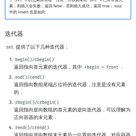
素，则插入会失败，返回 false，否则插入成功，返回 true；
map
回文树
概率论
可持久化数据结构
欧拉图
Kahan 求和
二次剩余
中的 insert 也是如此．
序列自动机
博弈论
树套树
哈密顿图
珂朵莉树/颜色段均摊
阶 & 原根
迭代器
最小表示法
数值算法
K-D Tree
二分图
空间优化简介
离散对数
提供了以下几种迭代器：
set
Lyndon 分解
序理论
动态树
平面图
高次剩余 & 单位根
begin()/cbegin()
Main–Lorentz 算法
杨氏矩阵
析合树
弦图
数论分块
返回指向首元素的迭代器，其中
．
*begin = front
end()/cend()
拟阵
PQ 树
图的着色
狄利克雷卷积
返回指向数组尾端占位符的迭代器，注意是没有元素
的．
Berlekamp–Massey 算法
手指树
网络流
莫比乌斯反演
rbegin()/crbegin()
返回指向逆向数组的首元素的逆向迭代器，可以理解为
霍夫曼树
图的匹配
杜教筛
正向容器的末元素．
Prüfer 序列
Powerful Number 筛
rend()/crend()
返回指向逆向数组末元素后一位置的迭代器，对应容器