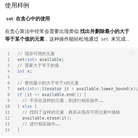
使用样例
在贪心中的使用
set
在贪心算法中经常会需要出现类似
找出并删除最小的大于
等于某个值的元素
．这种操作能轻松地通过
来完成．
set
 1
// 现存可用的元素
 2
set
<
int
>
available
;
 3
// 需要大于等于的值
 4
int
x
;
 5
 6
// 查找最小的大于等于x的元素
 7
set
<
int
>::
iterator
it
=
available
.
lower_bound
(
x
);
 8
if
(
it
==
available
.
end
())
{
 9
// 不存在这样的元素，则进行相应操作……
10
}
else
{
11
// 找到了这样的元素，将其从现存可用元素中移除
12
available
.
erase
(
it
);
13
// 进行相应操作……
14
}