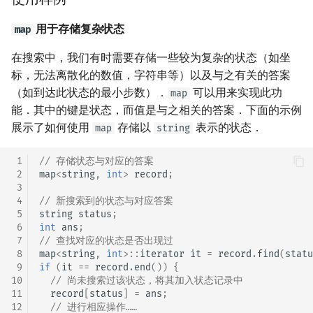
用于存储复杂状态
map
在搜索中，我们有时需要存储一些较为复杂的状态（如坐
标，无法离散化的数值，字符串等）以及与之有关的答案
（如到达此状态的最小步数）．
可以用来实现此功
map
能．其中的键是状态，而值是与之相关的答案．下面的示例
展示了如何使用
存储以
表示的状态．
map
string
 1
// 存储状态与对应的答案
 2
map
<
string
,
int
>
record
;
 3
 4
// 新搜索到的状态与对应答案
 5
string
status
;
 6
int
ans
;
 7
// 查找对应的状态是否出现过
 8
map
<
string
,
int
>::
iterator
it
=
record
.
find
(
statu
 9
if
(
it
==
record
.
end
())
{
10
// 尚未搜索过该状态，将其加入状态记录中
11
record
[
status
]
=
ans
;
12
// 进行相应操作……