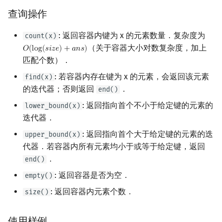
查询操作
: 返回容器内键为 x 的元素数量．复杂度为
count(x)
（关于容器大小对数复杂度，加上
𝑂
(
l
o
g
(
𝑠
𝑖
𝑧
𝑒
)
+
𝑎
𝑛
𝑠
)
O
(
log
(
s
i
z
e
)
+
a
n
s
)
匹配个数）．
: 若容器内存在键为 x 的元素，会返回该元素
find(x)
的迭代器；否则返回
．
end()
: 返回指向首个不小于给定键的元素的
lower_bound(x)
迭代器．
: 返回指向首个大于给定键的元素的迭
upper_bound(x)
代器．若容器内所有元素均小于或等于给定键，返回
．
end()
: 返回容器是否为空．
empty()
: 返回容器内元素个数．
size()
使用样例