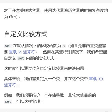
对于任意关联式容器，使用迭代器遍历容器的时间复杂度均
为
．
𝑂
(
𝑛
)
O
(
n
)
自定义比较方式
在默认情况下的比较函数为
（如果是非内置类型需
set
<
要
重载
运算符
）．然而在某些特殊情况下，我们希望能
<
自定义
内部的比较方式．
set
这时候可以通过传入自定义比较器来解决问题．
具体来说，我们需要定义一个类，并在这个类中
重载
()
运算符
．
例如，我们想要维护一个存储整数，且较大值靠前的
，可以这样实现：
set