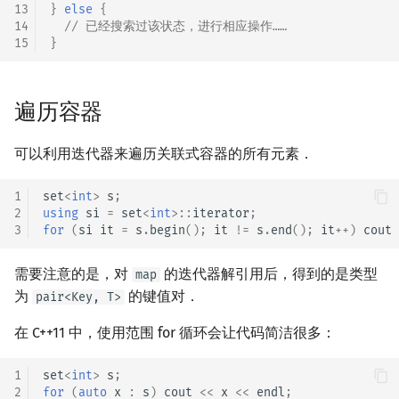
13
}
else
{
14
// 已经搜索过该状态，进行相应操作……
15
}
遍历容器
可以利用迭代器来遍历关联式容器的所有元素．
1
set
<
int
>
s
;
2
using
si
=
set
<
int
>::
iterator
;
3
for
(
si
it
=
s
.
begin
();
it
!=
s
.
end
();
it
++
)
cout
需要注意的是，对
的迭代器解引用后，得到的是类型
map
为
的键值对．
pair<Key, T>
在 C++11 中，使用范围 for 循环会让代码简洁很多：
1
set
<
int
>
s
;
2
for
(
auto
x
:
s
)
cout
<<
x
<<
endl
;