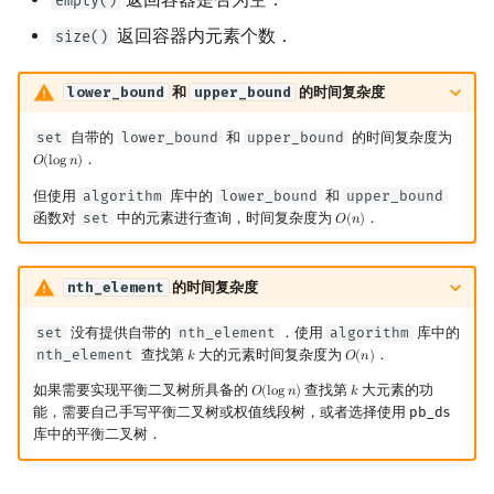
empty()
返回容器内元素个数．
size()
lower_bound
和
upper_bound
的时间复杂度
set
自带的
lower_bound
和
upper_bound
的时间复杂度为
．
𝑂
(
l
o
g
𝑛
)
O
(
log
n
)
但使用
algorithm
库中的
lower_bound
和
upper_bound
函数对
set
中的元素进行查询，时间复杂度为
．
𝑂
(
𝑛
)
O
(
n
)
nth_element
的时间复杂度
set
没有提供自带的
nth_element
．使用
algorithm
库中的
nth_element
查找第
大的元素时间复杂度为
．
𝑘
𝑂
(
𝑛
)
k
O
(
n
)
如果需要实现平衡二叉树所具备的
查找第
大元素的功
𝑂
(
l
o
g
𝑛
)
𝑘
O
(
log
n
)
k
能，需要自己手写平衡二叉树或权值线段树，或者选择使用 pb_ds
库中的平衡二叉树．