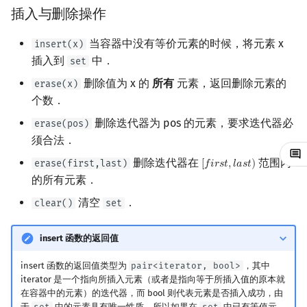
插入与删除操作
镜像站列表
Special Judge
文件操作
Lambda 表达式
前缀和 & 差分
IDA*
状压 DP
Boyer–Moore 算法
置换和排列
块状数据结构
拓扑排序
扫描线
有限状态自动机
插入与删除操作
Dev-C++
归并排序
裴蜀定理 & 一次不定方程
多项式多点求值|快速插值
贝尔数
线性基
AVL 树
虚树
当容器中没有等价元素的时候，将元素 x
insert(x)
致谢
Testlib
pb_ds
二分
回溯法
数位 DP
Z 函数（扩展 KMP）
弧度制与坐标系
单调栈
最短路问题
旋转卡壳
计算理论基础
查询操作
CLion
堆排序
费马小定理 & 欧拉定理
多项式初等函数
伯努利数
线性映射
红黑树
树分治
插入到
中．
set
删除值为 x 的
所有
元素，返回删除元素的
erase(x)
Polygon
编译优化
倍增
Dancing Links
插头 DP
AC 自动机
复数
单调队列
生成树问题
半平面交
字节顺序
使用样例
Geany
桶排序
模逆元
常系数齐次线性递推
Entringer Number
特征多项式
左偏红黑树
动态树分治
个数．
OJ 工具
构造
Alpha–Beta 剪枝
计数 DP
后缀数组 (SA)
数论
ST 表
斯坦纳树
平面最近点对
约瑟夫问题
map 用于存储复杂状态
Xcode
希尔排序
线性同余方程
多项式平移|连续点值平移
Eulerian Number
对角化
AA 树
AHU 算法
删除迭代器为 pos 的元素，要求迭代器必
erase(pos)
须合法．
LaTeX 入门
遍历容器
优化
动态 DP
后缀自动机 (SAM)
多项式与生成函数
树状数组
拆点
随机增量法
表达式求值
GUIDE
锦标赛排序
中国剩余定理
符号化方法
分拆数
Jordan标准型
树哈希
删除迭代器在
范围内
erase(first,last)
[
𝑓
𝑖
𝑟
𝑠
𝑡
,
𝑙
𝑎
𝑠
𝑡
)
[
f
r
s
t
,
l
a
s
t
)
的所有元素．
Git
自定义比较方式
概率 DP
后缀平衡树
组合数学
线段树
连通性相关
反演变换
在一台机器上规划任务
Sublime Text
Tim 排序
升幂引理
Lagrange 反演
范德蒙德卷积
树上随机游走
清空
．
clear()
set
DP 套 DP
广义后缀自动机
线性代数
划分树
环计数问题
计算几何杂项
主元素问题
CP Editor
排序相关 STL
阶乘取模
形式幂级数复合|复合逆
Pólya 计数
insert 函数的返回值
DP 优化
后缀树
线性规划
二叉搜索树 & 平衡树
最小环
Garsia–Wachs 算法
Code::Blocks
排序应用
卢卡斯定理
普通生成函数
图论计数
insert 函数的返回值类型为
pair<iterator, bool>
，其中
iterator 是一个指向所插入元素（或者是指向等于所插入值的原本就
其它 DP 方法
Manacher
抽象代数
跳表
2-SAT
15-puzzle
同余方程
指数生成函数
在容器中的元素）的迭代器，而 bool 则代表元素是否插入成功，由
于
set
中的元素具有唯一性质，所以如果在
set
中已有等值元