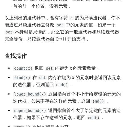
矩阵树定理
Min_25 筛
首的前一个位置，没有元素．
以上列出的迭代器中，含有字符
的为只读迭代器，你不
c
LGV 引理
洲阁筛
能通过只读迭代器去修改
中的元素的值．如果一个
set
本身就是只读的，那么它的一般迭代器和只读迭代器
set
最大团搜索算法
类欧几里德算法
完全等价．只读迭代器自 C++11 开始支持．
支配树
Meissel–Lehmer 算法
查找操作
图上随机游走
连分数
返回
内键为 x 的元素数量．
count(x)
set
Stern–Brocot 树与 Farey
在
内存在键为 x 的元素时会返回该元素
find(x)
set
的迭代器，否则返回
．
end()
二次域
返回指向首个不小于给定键的元素的
lower_bound(x)
迭代器．如果不存在这样的元素，返回
．
end()
Pell 方程
返回指向首个大于给定键的元素的迭
upper_bound(x)
代器．如果不存在这样的元素，返回
．
end()
返回容器是否为空．