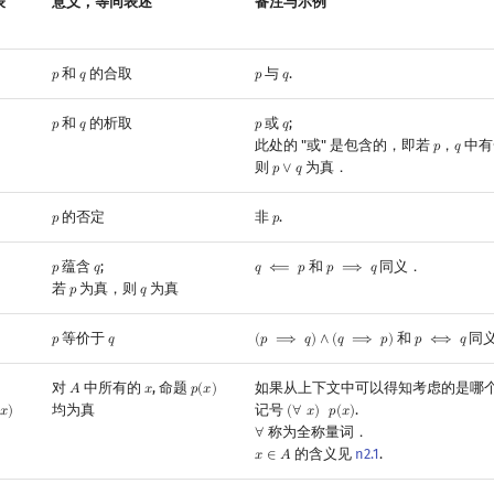
表
意义，等同表述
备注与示例
和
的合取
与
.
𝑝
𝑞
𝑝
𝑞
p
q
p
q
和
的析取
或
;
𝑝
𝑞
𝑝
𝑞
p
q
p
q
此处的 "或" 是包含的，即若
，
中有
𝑝
𝑞
p
q
则
为真．
𝑝
∨
𝑞
p
∨
q
的否定
非
.
𝑝
𝑝
p
p
蕴含
;
和
同义．
𝑝
𝑞
𝑞
⟸
𝑝
𝑝
⟹
𝑞
p
q
q
⟸
p
p
⟹
q
若
为真，则
为真
𝑝
𝑞
p
q
等价于
和
同
𝑝
𝑞
(
𝑝
⟹
𝑞
)
∧
(
𝑞
⟹
𝑝
)
𝑝
⟺
𝑞
p
q
(
p
⟹
q
)
∧
(
q
⟹
p
)
p
⟺
q
对
中所有的
, 命题
如果从上下文中可以得知考虑的是哪
𝐴
𝑥
𝑝
(
𝑥
)
p
(
x
)
A
x
p
(
x
)
均为真
记号
.
𝑥
)
(
∀
𝑥
)
𝑝
(
𝑥
)
(
∀
x
)
p
(
x
)
称为全称量词．
∀
∀
的含义见
n2.1
.
𝑥
∈
𝐴
x
∈
A