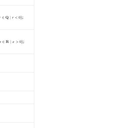
;
𝑟
∈
𝐐
|
𝑟
<
0
}
Q
|
r
<
0
}
;
𝑥
∈
𝐑
|
𝑥
>
0
}
R
|
x
>
0
}