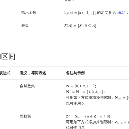
指示函数
，
的定义参见
n6.24
𝟏
(
𝑎
)
=
[
𝑎
∈
𝐴
]
[
⋅
]
1
A
(
a
)
=
[
a
∈
A
]
[
⋅
]
𝐴
幂集
P
(
𝐴
)
=
{
𝑆
:
𝑆
⊆
𝐴
}
P
(
A
)
=
{
S
:
S
⊆
A
}
和区间
表达式
意义，等同表述
备注与示例
自然数集
;
𝐍
=
{
0
,
1
,
2
,
3
,
…
}
N
=
{
0
,
1
,
2
,
3
,
…
}
;
∗
𝐍
=
𝐍
=
{
1
,
2
,
3
,
…
}
N
∗
=
N
+
=
{
1
,
2
,
3
,
…
}
+
可用如下方式添加其他限制：
𝐍
=
{
N
>
5
=
{
n
∈
>
5
也可使用
.
ℕ
N
整数集
;
∗
𝐙
=
𝐙
=
{
𝑛
∈
𝐙
|
𝑛
≠
0
}
Z
∗
=
Z
+
=
{
n
∈
Z
|
n
≠
0
}
+
可用如下方式添加其他限制：
𝐙
=
Z
>
−
3
=
{
n
>
−
3
也可使用
.
Z