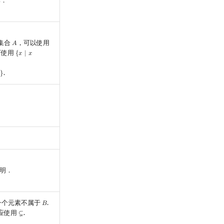
集．
集合
，可以使用
𝐴
A
可使用
{
𝑥
|
𝑥
{
x
|
x
≥
5
}
.
)
}
明．
一个元素不属于
.
𝐵
B
应使用
.
⊊
⊊