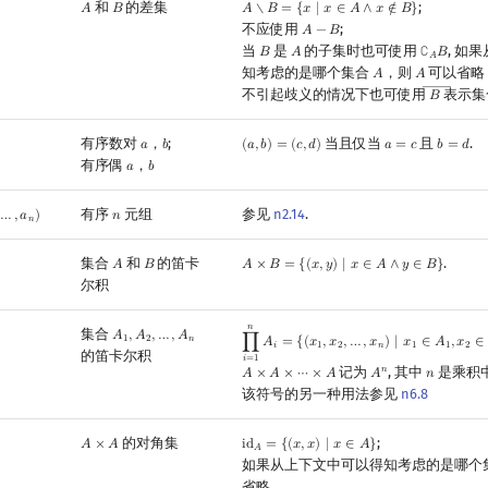
和
的差集
;
𝐴
𝐵
𝐴
∖
𝐵
=
{
𝑥
|
𝑥
∈
𝐴
∧
𝑥
∉
𝐵
}
A
B
A
∖
B
=
{
x
|
x
∈
A
∧
x
∉
B
}
不应使用
;
𝐴
−
𝐵
A
−
B
当
是
的子集时也可使用
, 如
𝐵
𝐴
∁
𝐵
B
A
∁
A
B
𝐴
知考虑的是哪个集合
，则
可以省略
𝐴
𝐴
A
A
――
不引起歧义的情况下也可使用
表示集
𝐵
B
―
有序数对
，
;
当且仅当
且
.
𝑎
𝑏
(
𝑎
,
𝑏
)
=
(
𝑐
,
𝑑
)
𝑎
=
𝑐
𝑏
=
𝑑
a
b
(
a
,
b
)
=
(
c
,
d
)
a
=
c
b
=
d
有序偶
，
𝑎
𝑏
a
b
有序
元组
参见
n2.14
.
…
,
𝑎
)
𝑛
…
,
a
n
)
n
𝑛
集合
和
的笛卡
.
𝐴
𝐵
𝐴
×
𝐵
=
{
(
𝑥
,
𝑦
)
|
𝑥
∈
𝐴
∧
𝑦
∈
𝐵
}
A
B
A
×
B
=
{
(
x
,
y
)
|
x
∈
A
∧
y
∈
B
}
尔积
𝑛
集合
𝐴
,
𝐴
,
…
,
𝐴
A
1
,
A
2
,
…
,
A
n
1
2
𝑛
∏
𝐴
=
{
(
𝑥
,
𝑥
,
…
,
𝑥
)
|
𝑥
∈
𝐴
,
𝑥
∈
∏
i
=
1
n
A
i
=
{
(
x
1
,
x
2
,
…
,
x
n
)
|
x
1
∈
A
1
,
x
2
∈
A
2
,
…
,
x
i
𝑖
1
2
𝑛
1
1
2
的笛卡尔积
𝑖
=
1
记为
, 其中
是乘积
𝑛
𝐴
×
𝐴
×
⋯
×
𝐴
𝐴
𝑛
A
×
A
×
⋯
×
A
A
n
n
该符号的另一种用法参见
n6.8
的对角集
;
𝐴
×
𝐴
i
d
=
{
(
𝑥
,
𝑥
)
|
𝑥
∈
𝐴
}
A
×
A
id
A
=
{
(
x
,
x
)
|
x
∈
A
}
𝐴
如果从上下文中可以得知考虑的是哪个
省略．