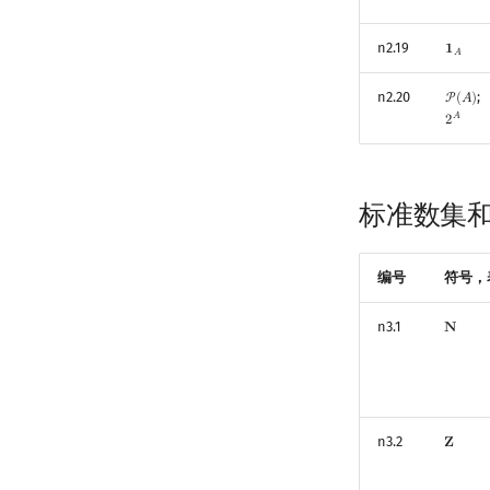
n2.19
𝟏
1
A
𝐴
n2.20
;
P
(
𝐴
)
P
(
A
)
𝐴
2
2
A
标准数集
编号
符号，
n3.1
𝐍
N
n3.2
𝐙
Z