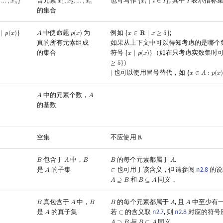
含元素
也可写作
, 其中
表示指标
,
…
,
𝑥
}
𝑥
,
𝑥
,
…
,
𝑥
{
𝑥
|
𝑖
∈
𝐼
}
𝐼
…
,
x
n
}
x
1
,
x
2
,
…
,
x
n
{
x
i
|
i
∈
I
}
I
𝑛
1
2
𝑛
𝑖
的集合
中使命题
为
例如
;
|
𝑝
(
𝑥
)
}
𝐴
𝑝
(
𝑥
)
{
𝑥
∈
𝐑
|
𝑥
≥
5
}
p
(
x
)
}
A
p
(
x
)
{
x
∈
R
|
x
≥
5
}
真的所有元素组成
如果从上下文中可以得知考虑的是哪个
的集合
符号
（如在只考虑实数集时
{
𝑥
|
𝑝
(
𝑥
)
}
{
x
|
p
(
x
)
}
）
≥
5
}
也可以使用冒号替代，如
|
{
𝑥
∈
𝐴
:
𝑝
(
𝑥
|
{
x
∈
A
:
p
(
x
)
}
中的元素个数，
𝐴
𝐴
A
A
的基数
空集
不应使用
.
∅
∅
包含于
中，
的每个元素都属于
.
𝐵
𝐴
𝐵
𝐵
𝐴
B
A
B
B
A
是
的子集
也可用于该含义，但请参阅
n2.8
的说
𝐴
⊂
A
⊂
和
同义．
𝐴
⊇
𝐵
𝐵
⊆
𝐴
A
⊇
B
B
⊆
A
真包含于
中，
的每个元素都属于
, 且
中至少有
𝐵
𝐴
𝐵
𝐵
𝐴
𝐴
B
A
B
B
A
A
是
的真子集
若
的含义取
n2.7
, 则
n2.8
对应的符号
𝐴
⊂
A
⊂
与
同义．