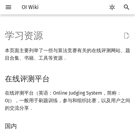
OI Wiki
键
入
学习资源
Getting Started
OI 赛事与赛制
题型概述
在线评测平台
读入、输出优化
工具软件简介
语言基础简介
算法基础简介
搜索部分简介
动态规划部分简介
字符串部分简介
数学部分简介
数据结构部分简介
图论部分简介
计算几何部分简介
杂项简介
RMQ
Vim
评测工具简介
Testlib 简介
Hello, World!
C++ 标准库简介
类
复杂度简介
排序简介
DP 优化简介
后缀数组简介
数字系统简介
数论基础
多项式与生成函数简介
排列组合
线性代数简介
线性规划基础
基本概念
基本概念
博弈论简介
插值
并查集
堆简介
分块思想
线段树基础
二叉搜索树 & 平衡树
可持久化数据结构简介
线段树套线段树
Link Cut Tree
树基础
最短路
最小生成树
强连通分量
网络流简介
图匹配
离线算法简介
随机函数
以
本页面主要列举了一些与算法竞赛有关的在线评测网站、题
开
关于本项目
ICPC/CCPC 赛事与赛制
交互题
分段打表
代码编辑工具
C++ 基础
复杂度
DFS（搜索）
动态规划基础
字符串基础
布尔代数
栈
图论相关概念
二维计算几何基础
离散化
并查集应用
国内
Emacs
Arbiter
通用
C++ 语法基础
STL 容器
命名空间
均摊复杂度
选择排序
单调队列/单调栈优化
最优原地后缀排序算法
进位制
模算术简介
代数基本定理
抽屉原理
向量
单纯形法
群论
条件概率与独立性
公平组合游戏
数值积分
并查集复杂度
二叉堆
块状数组
线段树合并 & 分裂
Treap
可持久化线段树
平衡树套线段树
全局平衡二叉树
树的直径
差分约束
最小树形图
双连通分量
最大流
二分图最大匹配
CDQ 分治
随机化技巧
目合集、书籍、工具等资源．
始
如何参与
常见错误
评测工具
C++ 标准库
枚举
BFS（搜索）
记忆化搜索
标准库
数字系统
队列
图的存储
三维计算几何基础
双指针
括号序列
国外
VS Code
Cena
Generator
变量
STL 算法
值类别
冒泡排序
斜率优化
平衡三进制
素数
快速傅里叶变换
容斥原理
内积和外积
环论
随机变量
零和游戏
高斯消元
配对堆
块状链表
李超线段树
Splay 树
可持久化块状数组
线段树套平衡树
Euler Tour Tree
树的中心
k 短路
最小直径生成树
割点和桥
最小割
二分图最大权匹配
整体二分
爬山算法
搜
在线评测平台
OI Wiki 不是什么
教程资料
常见技巧
命令行
C++ 进阶
模拟
双向搜索
背包 DP
字符串匹配
位操作
链表
DFS（图论）
距离
离线算法
线段树与离线询问
Atom
CCR Plus
Validator
运算
bitset
重载运算符
插入排序
四边形不等式优化
格雷码
最大公约数
快速数论变换
斐波那契数列
矩阵
域论
随机变量的数字特征
非公平组合游戏
牛顿迭代法
左偏树
树分块
猫树
WBLT
可持久化平衡树
树状数组套权值线段树
Top Tree
树的重心
同余最短路
圆方树
费用流
一般图最大匹配
莫队算法
模拟退火
索
在线评测平台（英语：Online Judging System，简称：
格式手册
书籍
命令行编译与调试
C++ 与其他常用语言的区别
递归 & 分治
启发式搜索
区间 DP
字符串哈希
二进制集合操作
哈希表
BFS（图论）
Pick 定理
分数规划
Eclipse
Lemon
Interactor
流程控制语句
string
引用
计数排序
Slope Trick 优化
欧拉函数
快速沃尔什变换
错位排列
初等变换
Schreier–Sims 算法
概率不等式
Sqrt Tree
区间最值操作 & 区间历史
替罪羊树
可持久化字典树
分块套树状数组
最近公共祖先
点/边连通度
上下界网络流
一般图最大权匹配
OJ），一般用于刷题训练，参与和组织比赛，以及用户之间
值
的交流分享．
数学符号表
课程
编译器
Pascal 转 C++ 急救
贪心
A*
DAG 上的 DP
字典树 (Trie)
高精度计算
并查集
树上问题
三角剖分
随机化
Notepad++
Checker
高级数据类型
pair
常量
基数排序
WQS 二分
筛法
Chirp Z 变换
卡特兰数
行列式
笛卡尔树
可持久化可并堆
树链剖分
Stoer–Wagner 算法
稳定匹配
Kinetic Tournament Tree
国内
F.A.Q.
工具
WSL (Windows 10)
Python 速成
排序
迭代加深搜索
树形 DP
前缀函数与 KMP 算法
快速幂
堆
有向无环图
凸包
悬线法
Kate
函数
新版 C++ 特性
快速排序
状态设计优化
分解质因数
多项式牛顿迭代
斯特林数
线性空间
Size Balanced Tree
树上启发式合并