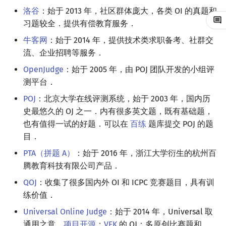
洛谷
：始于 2013 年，社区群体庞大，各类 OI 的真题和
回文树
概率论
可持久化数据结构
欧拉图
Kahan 求和
二次剩余
习题较全．提供有偿教育服务．
序列自动机
博弈论
树套树
哈密顿图
珂朵莉树/颜色段均摊
阶 & 原根
牛客网
：始于 2014 年，提供技术类求职备考、社群交
流、企业招聘等服务．
最小表示法
数值算法
K-D Tree
二分图
空间优化简介
离散对数
OpenJudge
：始于 2005 年，由 POJ 团队开发的小组评
测平台．
Lyndon 分解
序理论
动态树
平面图
高次剩余 & 单位根
POJ
：北京大学在线评测系统，始于 2003 年，国内历
Main–Lorentz 算法
杨氏矩阵
析合树
弦图
数论分块
史最悠久的 OJ 之一．内有很多英文题，既有基础题，
也有值得一试的好题．可以在
百练
题库提交 POJ 的题
拟阵
PQ 树
图的着色
狄利克雷卷积
目．
PTA（拼题 A）
：始于 2016 年，浙江大学衍生的杭州百
Berlekamp–Massey 算法
手指树
网络流
莫比乌斯反演
腾教育科技有限公司产品．
QOJ
：收集了很多国内外 OI 和 ICPC 竞赛题目，具有训
霍夫曼树
图的匹配
杜教筛
练价值．
Prüfer 序列
Powerful Number 筛
Universal Online Judge
：始于 2014 年，Universal 取
通用之意，
项目开源
；
VFK
的 OJ：多原创比赛题和