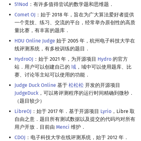
51Nod
：有许多值得尝试的数学题和思维题．
镜像站列表
题集和资源
Special Judge
Java 速成
前缀和 & 差分
IDA*
状压 DP
Boyer–Moore 算法
置换和排列
块状数据结构
拓扑排序
扫描线
有限状态自动机
Dev-C++
文件操作
Lambda 表达式
归并排序
裴蜀定理 & 一次不定方程
多项式多点求值|快速插值
贝尔数
线性基
AVL 树
虚树
Comet OJ
：始于 2018 年，旨在为广大算法爱好者提供
一个竞技、练习、交流的平台，经常举办原创性的高质
致谢
Testlib
Java 进阶
二分
回溯法
数位 DP
Z 函数（扩展 KMP）
弧度制与坐标系
单调栈
最短路问题
旋转卡壳
计算理论基础
CLion
pb_ds
堆排序
费马小定理 & 欧拉定理
多项式初等函数
伯努利数
线性映射
红黑树
树分治
量比赛，有丰富的题库．
Polygon
倍增
Dancing Links
插头 DP
AC 自动机
复数
单调队列
生成树问题
半平面交
字节顺序
Geany
编译优化
桶排序
模逆元
常系数齐次线性递推
Entringer Number
特征多项式
左偏红黑树
动态树分治
HDU Online Judge
始于 2005 年，杭州电子科技大学在
线评测系统，有多校训练的题目．
OJ 工具
构造
Alpha–Beta 剪枝
计数 DP
后缀数组 (SA)
数论
ST 表
斯坦纳树
平面最近点对
约瑟夫问题
Xcode
希尔排序
线性同余方程
多项式平移|连续点值平移
Eulerian Number
对角化
AA 树
AHU 算法
HydroOJ
：始于 2021 年，为开源项目
Hydro
的官方
站．用户可以创建自己的
域
，域中可以使用题库、比
LaTeX 入门
优化
动态 DP
后缀自动机 (SAM)
多项式与生成函数
树状数组
拆点
随机增量法
表达式求值
GUIDE
锦标赛排序
中国剩余定理
符号化方法
分拆数
Jordan标准型
树哈希
赛、讨论等主站可以使用的功能．
Judge Duck Online
基于
松松松
开发的开源项目
Git
概率 DP
后缀平衡树
组合数学
线段树
连通性相关
反演变换
在一台机器上规划任务
Sublime Text
Tim 排序
升幂引理
Lagrange 反演
范德蒙德卷积
树上随机游走
JudgeDuck
，可以将评测程序的运行时间精确到微秒．
（题目较少）
DP 套 DP
广义后缀自动机
线性代数
划分树
环计数问题
计算几何杂项
主元素问题
CP Editor
排序相关 STL
阶乘取模
形式幂级数复合|复合逆
Pólya 计数
LibreOJ
：始于 2017 年．基于开源项目
Lyrio
，Libre 取
DP 优化
后缀树
线性规划
二叉搜索树 & 平衡树
最小环
Garsia–Wachs 算法
Code::Blocks
排序应用
卢卡斯定理
普通生成函数
图论计数
自由之意．题目所有测试数据以及提交的代码均对所有
用户开放．目前由
Menci
维护．
其它 DP 方法
Manacher
抽象代数
跳表
2-SAT
15-puzzle
同余方程
指数生成函数
CDOJ
：电子科技大学在线评测系统，始于 2012 年．