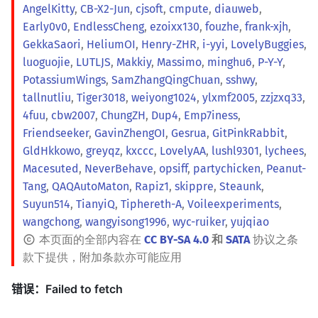
AngelKitty
,
CB-X2-Jun
,
cjsoft
,
cmpute
,
diauweb
,
Early0v0
,
EndlessCheng
,
ezoixx130
,
fouzhe
,
frank-xjh
,
GekkaSaori
,
HeliumOI
,
Henry-ZHR
,
i-yyi
,
LovelyBuggies
,
luoguojie
,
LUTLJS
,
Makkiy
,
Massimo
,
minghu6
,
P-Y-Y
,
PotassiumWings
,
SamZhangQingChuan
,
sshwy
,
tallnutliu
,
Tiger3018
,
weiyong1024
,
ylxmf2005
,
zzjzxq33
,
4fuu
,
cbw2007
,
ChungZH
,
Dup4
,
Emp7iness
,
Friendseeker
,
GavinZhengOI
,
Gesrua
,
GitPinkRabbit
,
GldHkkowo
,
greyqz
,
kxccc
,
LovelyAA
,
lushl9301
,
lychees
,
Macesuted
,
NeverBehave
,
opsiff
,
partychicken
,
Peanut-
Tang
,
QAQAutoMaton
,
Rapiz1
,
skippre
,
Steaunk
,
Suyun514
,
TianyiQ
,
Tiphereth-A
,
Voileexperiments
,
wangchong
,
wangyisong1996
,
wyc-ruiker
,
yujqiao
本页面的全部内容在
CC BY-SA 4.0
和
SATA
协议之条
款下提供，附加条款亦可能应用