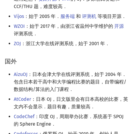
矩阵树定理
Min_25 筛
CCF/THU 题，难度较高．
Vijos
：始于 2005 年．
服务端
和
评测机
等项目开源．
LGV 引理
洲阁筛
WZOI
：始于 2017 年，由浙江省温州中学维护的
开源
评测系统．
最大团搜索算法
类欧几里德算法
ZOJ
：浙江大学在线评测系统，始于 2001 年．
支配树
Meissel–Lehmer 算法
国外
图上随机游走
连分数
AizuOJ
：日本会津大学在线评测系统，始于 2004 年．
Stern–Brocot 树与 Farey
包含日本若干高中和大学编程比赛的题目，自带编程/
数据结构/算法的入门课程．
二次域
AtCoder
：日本 OJ，日文版里会有日本高校的比赛，英
文内不会显示．题目有趣，质量较高．
Pell 方程
CodeChef
：印度 OJ，周期举办比赛．系统基于 SPOJ
的 Sphere Engine．
Codeforces
：俄罗斯 OJ，始于 2010 年，创始人是