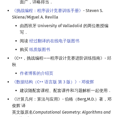
面广，详略得当．
《挑战编程：程序设计竞赛训练手册》
- Steven S.
Skiena/Miguel A. Revilla
由西班牙 University of Valladolid 的两位教授编
写．
阅读
经过翻译的在线电子版图书
购买
纸质版图书
《C++，挑战编程——程序设计竞赛进阶训练指南》- 邱
秋
作者博客的介绍页
《数据结构（C++ 语言版 第 3 版）》- 邓俊辉
建议随配套课程、配套课件和习题解析一起使用．
《计算几何：算法与应用》- 伯格（Berg,M.D.）著，邓
俊辉 译
英文版原名
Computational Geometry: Algorithms and