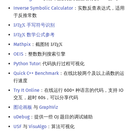
Inverse Symbolic Calculator
：实数反查表达式，适用
于反推常数
手写符号识别
L
T
X
A
L
A
T
E
X
E
数学公式参考
L
T
X
A
L
A
T
E
X
E
Mathpix
：截图转
L
T
X
A
L
A
T
E
X
E
OEIS
：整数数列搜索引擎
Python Tutor
: 代码执行过程可视化
Quick C++ Benchmark
：在线比较两个及以上函数的运
行速度
Try It Online
：在线运行 600+ 种语言的代码，支持 IO
交互，超时 60s，可以分享代码
图论画板
与
GraphViz
uDebug
：提供一些 OJ 题目的调试辅助
USF
与
VisuAlgo
：算法可视化