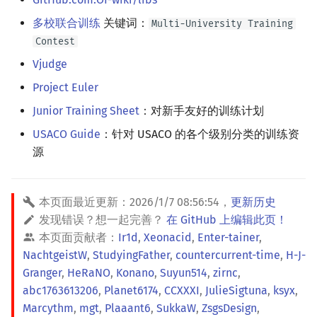
多校联合训练
关键词：
Multi-University Training
Contest
Vjudge
Project Euler
Junior Training Sheet
：对新手友好的训练计划
USACO Guide
：针对 USACO 的各个级别分类的训练资
源
本页面最近更新：
2026/1/7 08:56:54
，
更新历史
发现错误？想一起完善？
在 GitHub 上编辑此页！
本页面贡献者：
Ir1d
,
Xeonacid
,
Enter-tainer
,
NachtgeistW
,
StudyingFather
,
countercurrent-time
,
H-J-
Granger
,
HeRaNO
,
Konano
,
Suyun514
,
zirnc
,
abc1763613206
,
Planet6174
,
CCXXXI
,
JulieSigtuna
,
ksyx
,
Marcythm
,
mgt
,
Plaaant6
,
SukkaW
,
ZsgsDesign
,