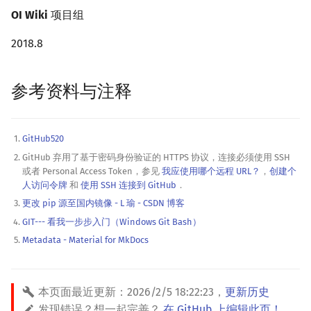
OI Wiki
项目组
2018.8
参考资料与注释
GitHub520
GitHub 弃用了基于密码身份验证的 HTTPS 协议，连接必须使用 SSH
或者 Personal Access Token，参见
我应使用哪个远程 URL？
，
创建个
人访问令牌
和
使用 SSH 连接到 GitHub
．
更改 pip 源至国内镜像 - L 瑜 - CSDN 博客
GIT--- 看我一步步入门（Windows Git Bash）
Metadata - Material for MkDocs
本页面最近更新：
2026/2/5 18:22:23
，
更新历史
发现错误？想一起完善？
在 GitHub 上编辑此页！