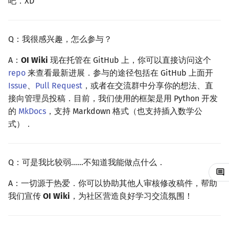
吧．XD
Special Judge
Java 速成
前缀和 & 差分
IDA*
状压 DP
Boyer–Moore 算法
置换和排列
块状数据结构
拓扑排序
扫描线
有限状态自动机
Dev-C++
文件操作
Lambda 表达式
归并排序
裴蜀定理 & 一次不定方程
多项式多点求值|快速插值
贝尔数
线性基
AVL 树
虚树
Q：我很感兴趣，怎么参与？
Testlib
Java 进阶
二分
回溯法
数位 DP
Z 函数（扩展 KMP）
弧度制与坐标系
单调栈
最短路问题
旋转卡壳
计算理论基础
CLion
pb_ds
堆排序
费马小定理 & 欧拉定理
多项式初等函数
伯努利数
线性映射
红黑树
树分治
A：
OI Wiki
现在托管在 GitHub 上，你可以直接访问这个
Polygon
倍增
Dancing Links
插头 DP
AC 自动机
复数
单调队列
生成树问题
半平面交
字节顺序
Geany
编译优化
桶排序
模逆元
常系数齐次线性递推
Entringer Number
特征多项式
左偏红黑树
动态树分治
repo
来查看最新进展．参与的途径包括在 GitHub 上面开
Issue
、
Pull Request
，或者在交流群中分享你的想法、直
OJ 工具
构造
Alpha–Beta 剪枝
计数 DP
后缀数组 (SA)
数论
ST 表
斯坦纳树
平面最近点对
约瑟夫问题
Xcode
希尔排序
线性同余方程
多项式平移|连续点值平移
Eulerian Number
对角化
AA 树
AHU 算法
接向管理员投稿．目前，我们使用的框架是用 Python 开发
的
MkDocs
，支持 Markdown 格式（也支持插入数学公
LaTeX 入门
优化
动态 DP
后缀自动机 (SAM)
多项式与生成函数
树状数组
拆点
随机增量法
表达式求值
GUIDE
锦标赛排序
中国剩余定理
符号化方法
分拆数
Jordan标准型
树哈希
式）．
Git
概率 DP
后缀平衡树
组合数学
线段树
连通性相关
反演变换
在一台机器上规划任务
Sublime Text
Tim 排序
升幂引理
Lagrange 反演
范德蒙德卷积
树上随机游走
Q：可是我比较弱……不知道我能做点什么．
DP 套 DP
广义后缀自动机
线性代数
划分树
环计数问题
计算几何杂项
主元素问题
CP Editor
排序相关 STL
阶乘取模
形式幂级数复合|复合逆
Pólya 计数
A：一切源于热爱．你可以协助其他人审核修改稿件，帮助
DP 优化
后缀树
线性规划
二叉搜索树 & 平衡树
最小环
Garsia–Wachs 算法
Code::Blocks
排序应用
卢卡斯定理
普通生成函数
图论计数
我们宣传
OI Wiki
，为社区营造良好学习交流氛围！
其它 DP 方法
Manacher
抽象代数
跳表
2-SAT
15-puzzle
同余方程
指数生成函数