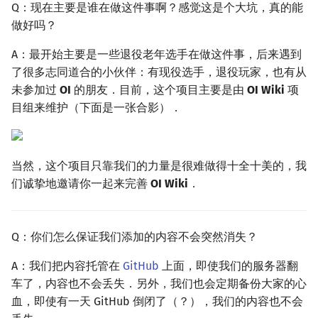
Q：现在主要是谁在做这件事啊？感觉这是个大坑，真的能
回文树
概率论
可持久化数据结构
欧拉图
Kahan 求和
二次剩余
做好吗？
序列自动机
博弈论
树套树
哈密顿图
珂朵莉树/颜色段均摊
阶 & 原根
A：最开始主要是一些退役老年选手在做这件事，后来遇到
了很多志同道合的小伙伴：有现役选手，退役玩家，也有从
最小表示法
数值算法
K-D Tree
二分图
空间优化简介
离散对数
未参加过
OI
的朋友．目前，这个项目主要是由
OI Wiki
项
目组来维护（下面是一张合影）．
Lyndon 分解
序理论
动态树
平面图
高次剩余 & 单位根
Main–Lorentz 算法
杨氏矩阵
析合树
弦图
数论分块
当然，这个项目只靠我们的力量是很难做得十全十美的，我
们诚挚地邀请你一起来完善
OI Wiki
．
拟阵
PQ 树
图的着色
狄利克雷卷积
Berlekamp–Massey 算法
手指树
网络流
莫比乌斯反演
Q：你们怎么保证我们添加的内容不会突然消失？
霍夫曼树
图的匹配
杜教筛
A：我们把内容托管在
GitHub
上面，即使我们的服务器翻
车了，内容也不会丢失．另外，我们也会定期备份大家的心
Prüfer 序列
Powerful Number 筛
血，即使有一天 GitHub 倒闭了（？），我们的内容也不会