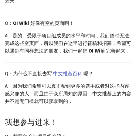
丢失．
矩阵树定理
Min_25 筛
LGV 引理
洲阁筛
Q：
OI Wiki
好像有空的页面啊！
最大团搜索算法
类欧几里德算法
A：是的．受限于项目组成员的水平和时间，我们暂时无法
完成这些空页面．所以我们在这里进行征稿和招募，希望可
支配树
Meissel–Lehmer 算法
以遇到有同样想法的朋友，我们一起把
OI Wiki
完善起来．
图上随机游走
连分数
Q：为什么不直接去写
中文维基百科
呢？
Stern–Brocot 树与 Farey
A：因为我们希望可以真正帮到更多的选手或者对这些内容
感兴趣的人．而且由于众所周知的原因，中文维基上的内容
二次域
并不是无门槛就可以获取到的．
Pell 方程
我想参与进来！