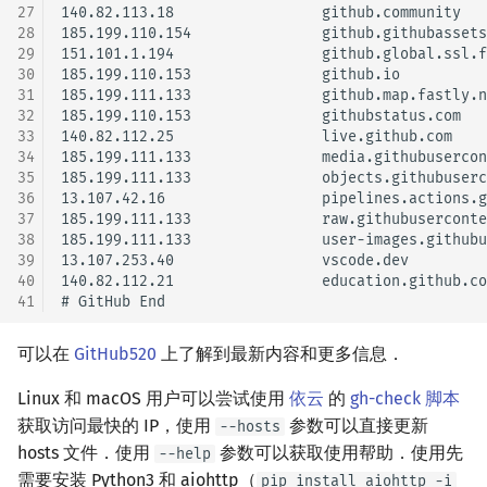
27
140.82.113.18                 github.community

28
185.199.110.154               github.githubassets
29
151.101.1.194                 github.global.ssl.f
30
185.199.110.153               github.io

31
185.199.111.133               github.map.fastly.n
32
185.199.110.153               githubstatus.com

33
140.82.112.25                 live.github.com

34
185.199.111.133               media.githubusercon
35
185.199.111.133               objects.githubuserc
36
13.107.42.16                  pipelines.actions.g
37
185.199.111.133               raw.githubuserconte
38
185.199.111.133               user-images.githubu
39
13.107.253.40                 vscode.dev

40
140.82.112.21                 education.github.co
41
可以在
GitHub520
上了解到最新内容和更多信息．
Linux 和 macOS 用户可以尝试使用
依云
的
gh-check 脚本
获取访问最快的 IP，使用
参数可以直接更新
--hosts
hosts 文件．使用
参数可以获取使用帮助．使用先
--help
需要安装 Python3 和 aiohttp（
pip install aiohttp -i