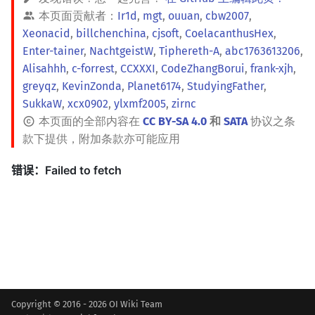
本页面贡献者：
Ir1d
,
mgt
,
ouuan
,
cbw2007
,
Xeonacid
,
billchenchina
,
cjsoft
,
CoelacanthusHex
,
Enter-tainer
,
NachtgeistW
,
Tiphereth-A
,
abc1763613206
,
Alisahhh
,
c-forrest
,
CCXXXI
,
CodeZhangBorui
,
frank-xjh
,
greyqz
,
KevinZonda
,
Planet6174
,
StudyingFather
,
SukkaW
,
xcx0902
,
ylxmf2005
,
zirnc
本页面的全部内容在
CC BY-SA 4.0
和
SATA
协议之条
款下提供，附加条款亦可能应用
Copyright © 2016 - 2026 OI Wiki Team