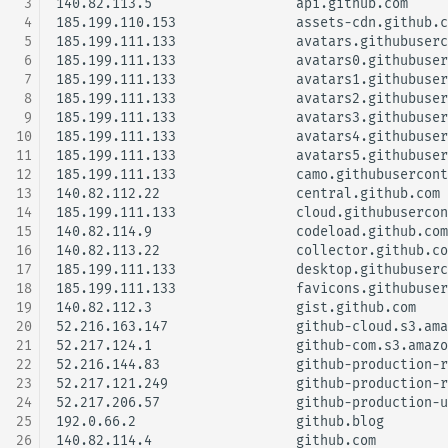
 3
140.82.113.5                  api.github.com

 4
185.199.110.153               assets-cdn.github.c
 5
185.199.111.133               avatars.githubuserc
 6
185.199.111.133               avatars0.githubuser
 7
185.199.111.133               avatars1.githubuser
 8
185.199.111.133               avatars2.githubuser
 9
185.199.111.133               avatars3.githubuser
10
185.199.111.133               avatars4.githubuser
11
185.199.111.133               avatars5.githubuser
12
185.199.111.133               camo.githubusercont
13
140.82.112.22                 central.github.com

14
185.199.111.133               cloud.githubusercon
15
140.82.114.9                  codeload.github.com

16
140.82.113.22                 collector.github.co
17
185.199.111.133               desktop.githubuserc
18
185.199.111.133               favicons.githubuser
19
140.82.112.3                  gist.github.com

20
52.216.163.147                github-cloud.s3.ama
21
52.217.124.1                  github-com.s3.amazo
22
52.216.144.83                 github-production-r
23
52.217.121.249                github-production-r
24
52.217.206.57                 github-production-u
25
192.0.66.2                    github.blog

26
140.82.114.4                  github.com
