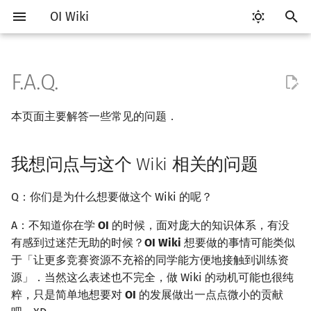
OI Wiki
键
入
F.A.Q.
我想问点与这个 Wiki 相关的
比赛相关简介
工具软件简介
语言基础简介
算法基础简介
搜索部分简介
动态规划部分简介
字符串部分简介
数学部分简介
数据结构部分简介
图论部分简介
计算几何部分简介
杂项简介
RMQ
OI 赛事与赛制
题型概述
读入、输出优化
Vim
评测工具简介
Testlib 简介
Hello, World!
C++ 标准库简介
类
复杂度简介
排序简介
DP 优化简介
后缀数组简介
数字系统简介
数论基础
多项式与生成函数简介
排列组合
线性代数简介
线性规划基础
基本概念
基本概念
博弈论简介
插值
并查集
堆简介
分块思想
线段树基础
二叉搜索树 & 平衡树
可持久化数据结构简介
线段树套线段树
Link Cut Tree
树基础
最短路
最小生成树
强连通分量
网络流简介
图匹配
离线算法简介
随机函数
以
问题
本页面主要解答一些常见的问题．
开
赛事
代码编辑工具
C++ 基础
复杂度
DFS（搜索）
动态规划基础
字符串基础
布尔代数
栈
图论相关概念
二维计算几何基础
离散化
并查集应用
ICPC/CCPC 赛事与赛制
交互题
分段打表
Emacs
Arbiter
通用
C++ 语法基础
STL 容器
命名空间
均摊复杂度
选择排序
单调队列/单调栈优化
最优原地后缀排序算法
进位制
模算术简介
代数基本定理
抽屉原理
向量
单纯形法
群论
条件概率与独立性
公平组合游戏
数值积分
并查集复杂度
二叉堆
块状数组
线段树合并 & 分裂
Treap
可持久化线段树
平衡树套线段树
全局平衡二叉树
树的直径
差分约束
最小树形图
双连通分量
最大流
二分图最大匹配
CDQ 分治
随机化技巧
我想参与进来！
始
我想问点与这个 Wiki 相关的问题
题型
评测工具
C++ 标准库
枚举
BFS（搜索）
记忆化搜索
标准库
数字系统
队列
图的存储
三维计算几何基础
双指针
括号序列
常见错误
VS Code
Cena
Generator
变量
STL 算法
值类别
冒泡排序
斜率优化
平衡三进制
素数
快速傅里叶变换
容斥原理
内积和外积
环论
随机变量
零和游戏
高斯消元
配对堆
块状链表
李超线段树
Splay 树
可持久化块状数组
线段树套平衡树
Euler Tour Tree
树的中心
k 短路
最小直径生成树
割点和桥
最小割
二分图最大权匹配
整体二分
爬山算法
搜
参考资料与注释
学习路线
命令行
C++ 进阶
模拟
双向搜索
背包 DP
字符串匹配
位操作
链表
DFS（图论）
距离
离线算法
线段树与离线询问
常见技巧
Atom
CCR Plus
Validator
运算
bitset
重载运算符
插入排序
四边形不等式优化
格雷码
最大公约数
快速数论变换
斐波那契数列
矩阵
域论
随机变量的数字特征
非公平组合游戏
牛顿迭代法
左偏树
树分块
猫树
WBLT
可持久化平衡树
树状数组套权值线段树
Top Tree
树的重心
同余最短路
圆方树
费用流
一般图最大匹配
莫队算法
模拟退火
索
Q：你们是为什么想要做这个 Wiki 的呢？
A：不知道你在学
OI
的时候，面对庞大的知识体系，有没
学习资源
命令行编译与调试
C++ 与其他常用语言的区别
递归 & 分治
启发式搜索
区间 DP
字符串哈希
二进制集合操作
哈希表
BFS（图论）
Pick 定理
分数规划
Eclipse
Lemon
Interactor
流程控制语句
string
引用
计数排序
Slope Trick 优化
欧拉函数
快速沃尔什变换
错位排列
初等变换
Schreier–Sims 算法
概率不等式
Sqrt Tree
区间最值操作 & 区间历史
替罪羊树
可持久化字典树
分块套树状数组
最近公共祖先
点/边连通度
上下界网络流
一般图最大权匹配
有感到过迷茫无助的时候？
OI Wiki
想要做的事情可能类似
值
于「让更多竞赛资源不充裕的同学能方便地接触到训练资
技巧
编译器
Pascal 转 C++ 急救
贪心
A*
DAG 上的 DP
字典树 (Trie)
高精度计算
并查集
树上问题
三角剖分
随机化
Notepad++
Checker
高级数据类型
pair
常量
基数排序
WQS 二分
筛法
Chirp Z 变换
卡特兰数
行列式
笛卡尔树
可持久化可并堆
树链剖分
Stoer–Wagner 算法
稳定匹配
源」．当然这么表述也不完全，做 Wiki 的动机可能也很纯
Kinetic Tournament Tree
粹，只是简单地想要对
OI
的发展做出一点点微小的贡献
出题
WSL (Windows 10)
Python 速成
排序
迭代加深搜索
树形 DP
前缀函数与 KMP 算法
快速幂
堆
有向无环图
凸包
悬线法
Kate
函数
新版 C++ 特性
快速排序
状态设计优化
分解质因数
多项式牛顿迭代
斯特林数
线性空间
Size Balanced Tree
树上启发式合并