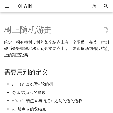
OI Wiki
键
入
树上随机游走
Getting Started
比赛相关简介
工具软件简介
语言基础简介
算法基础简介
搜索部分简介
动态规划部分简介
字符串部分简介
数学部分简介
数据结构部分简介
需要用到的定义
最短路
最小生成树
强连通分量
网络流简介
图匹配
计算几何部分简介
杂项简介
RMQ
OI 赛事与赛制
题型概述
读入、输出优化
Vim
评测工具简介
Testlib 简介
Hello, World!
C++ 标准库简介
类
复杂度简介
排序简介
DP 优化简介
后缀数组简介
数字系统简介
数论基础
多项式与生成函数简介
排列组合
线性代数简介
线性规划基础
基本概念
基本概念
博弈论简介
插值
并查集
堆简介
分块思想
线段树基础
二叉搜索树 & 平衡树
可持久化数据结构简介
线段树套线段树
Link Cut Tree
离线算法简介
随机函数
以
给定一棵有根树，树的某个结点上有一个硬币，在某一时刻
开
关于本项目
赛事
代码编辑工具
C++ 基础
复杂度
DFS（搜索）
动态规划基础
字符串基础
布尔代数
栈
向父结点走的期望距离
差分约束
最小树形图
双连通分量
最大流
二分图最大匹配
二维计算几何基础
离散化
并查集应用
ICPC/CCPC 赛事与赛制
交互题
分段打表
Emacs
Arbiter
通用
C++ 语法基础
STL 容器
命名空间
均摊复杂度
选择排序
单调队列/单调栈优化
最优原地后缀排序算法
进位制
模算术简介
代数基本定理
抽屉原理
向量
单纯形法
群论
条件概率与独立性
公平组合游戏
数值积分
并查集复杂度
二叉堆
块状数组
线段树合并 & 分裂
Treap
可持久化线段树
平衡树套线段树
全局平衡二叉树
CDQ 分治
随机化技巧
硬币会等概率地移动到邻接结点上，问硬币移动到邻接结点
始
上的期望距离．
如何参与
题型
评测工具
C++ 标准库
枚举
BFS（搜索）
记忆化搜索
标准库
数字系统
队列
向子结点走的期望距离
k 短路
最小直径生成树
割点和桥
最小割
二分图最大权匹配
三维计算几何基础
双指针
括号序列
常见错误
VS Code
Cena
Generator
变量
STL 算法
值类别
冒泡排序
斜率优化
平衡三进制
素数
快速傅里叶变换
容斥原理
内积和外积
环论
随机变量
零和游戏
高斯消元
配对堆
块状链表
李超线段树
Splay 树
可持久化块状数组
线段树套平衡树
Euler Tour Tree
整体二分
爬山算法
搜
需要用到的定义
OI Wiki 不是什么
学习路线
命令行
C++ 进阶
模拟
双向搜索
背包 DP
字符串匹配
位操作
链表
代码实现（以无权树为例）
同余最短路
圆方树
费用流
一般图最大匹配
距离
离线算法
线段树与离线询问
常见技巧
Atom
CCR Plus
Validator
运算
bitset
重载运算符
插入排序
四边形不等式优化
格雷码
最大公约数
快速数论变换
斐波那契数列
矩阵
域论
随机变量的数字特征
非公平组合游戏
牛顿迭代法
左偏树
树分块
猫树
WBLT
可持久化平衡树
树状数组套权值线段树
Top Tree
莫队算法
模拟退火
索
格式手册
学习资源
命令行编译与调试
C++ 与其他常用语言的区别
递归 & 分治
启发式搜索
区间 DP
字符串哈希
二进制集合操作
哈希表
点/边连通度
上下界网络流
一般图最大权匹配
Pick 定理
分数规划
Eclipse
Lemon
Interactor
流程控制语句
string
引用
计数排序
Slope Trick 优化
欧拉函数
快速沃尔什变换
错位排列
初等变换
Schreier–Sims 算法
概率不等式
Sqrt Tree
区间最值操作 & 区间历史
替罪羊树
可持久化字典树
分块套树状数组
: 所讨论的树
𝑇
=
(
𝑉
,
𝐸
)
T
=
(
V
,
E
)
值
: 结点
的度数
𝑑
(
𝑢
)
𝑢
d
(
u
)
u
数学符号表
技巧
编译器
Pascal 转 C++ 急救
贪心
A*
DAG 上的 DP
字典树 (Trie)
高精度计算
并查集
Stoer–Wagner 算法
稳定匹配
三角剖分
随机化
Notepad++
Checker
高级数据类型
pair
常量
基数排序
WQS 二分
筛法
Chirp Z 变换
卡特兰数
行列式
笛卡尔树
可持久化可并堆
: 结点
与结点
之间的边的边权
𝑤
(
𝑢
,
𝑣
)
𝑢
𝑣
w
(
u
,
v
)
u
v
Kinetic Tournament Tree
F.A.Q.
出题
WSL (Windows 10)
Python 速成
排序
迭代加深搜索
树形 DP
前缀函数与 KMP 算法
快速幂
堆
凸包
悬线法
Kate
函数
新版 C++ 特性
快速排序
状态设计优化
分解质因数
多项式牛顿迭代
斯特林数
线性空间
Size Balanced Tree
: 结点
的父结点
𝑝
𝑢
p
u
u
𝑢