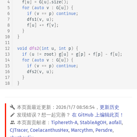
 4
f
[
u
]
=
G
[
u
].
size
();
 5
for
(
auto
v
:
G
[
u
])
{
 6
if
(
v
==
p
)
continue
;
 7
dfs1
(
v
,
u
);
 8
f
[
u
]
+=
f
[
v
];
 9
}
10
}
11
12
void
dfs2
(
int
u
,
int
p
)
{
13
if
(
u
!=
root
)
g
[
u
]
=
g
[
p
]
+
f
[
p
]
-
f
[
u
];
14
for
(
auto
v
:
G
[
u
])
{
15
if
(
v
==
p
)
continue
;
16
dfs2
(
v
,
u
);
17
}
18
}
本页面最近更新：
2026/1/7 08:56:54
，
更新历史
发现错误？想一起完善？
在 GitHub 上编辑此页！
本页面贡献者：
Tiphereth-A
,
StableAgOH
,
aofall
,
CJTracer
,
CoelacanthusHex
,
Marcythm
,
Persdre
,