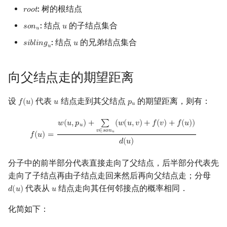
: 树的根结点
𝑟
𝑜
𝑜
𝑡
root
镜像站列表
Special Judge
Java 速成
前缀和 & 差分
IDA*
状压 DP
Boyer–Moore 算法
置换和排列
块状数据结构
扫描线
有限状态自动机
Dev-C++
文件操作
Lambda 表达式
归并排序
裴蜀定理 & 一次不定方程
多项式多点求值|快速插值
贝尔数
线性基
AVL 树
: 结点
的子结点集合
𝑠
𝑜
𝑛
𝑢
son
u
u
𝑢
致谢
Testlib
Java 进阶
二分
回溯法
数位 DP
Z 函数（扩展 KMP）
弧度制与坐标系
单调栈
旋转卡壳
计算理论基础
CLion
pb_ds
堆排序
费马小定理 & 欧拉定理
多项式初等函数
伯努利数
线性映射
红黑树
: 结点
的兄弟结点集合
𝑠
𝑖
𝑏
𝑙
𝑖
𝑛
𝑔
𝑢
sibling
u
u
𝑢
Polygon
倍增
Dancing Links
插头 DP
AC 自动机
复数
单调队列
半平面交
字节顺序
Geany
编译优化
桶排序
模逆元
常系数齐次线性递推
Entringer Number
特征多项式
左偏红黑树
向父结点走的期望距离
OJ 工具
构造
Alpha–Beta 剪枝
计数 DP
后缀数组 (SA)
数论
ST 表
平面最近点对
约瑟夫问题
Xcode
希尔排序
线性同余方程
多项式平移|连续点值平移
Eulerian Number
对角化
AA 树
设
代表
结点走到其父结点
的期望距离，则有：
𝑓
(
𝑢
)
𝑢
𝑝
f
(
u
)
u
p
u
𝑢
LaTeX 入门
优化
动态 DP
后缀自动机 (SAM)
多项式与生成函数
树状数组
随机增量法
表达式求值
GUIDE
锦标赛排序
中国剩余定理
符号化方法
分拆数
Jordan标准型
f
(
u
)
=
w
(
u
,
p
u
)
+
∑
v
∈
son
u
(
w
(
u
,
v
)
+
f
(
v
)
+
f
(
u
)
)
d
(
u
)
𝑤
(
𝑢
,
𝑝
)
+
∑
(
𝑤
(
𝑢
,
𝑣
)
+
𝑓
(
𝑣
)
+
𝑓
(
𝑢
)
)
𝑢
𝑣
∈
𝑠
𝑜
𝑛
𝑢
𝑓
(
𝑢
)
=
Git
概率 DP
后缀平衡树
组合数学
线段树
反演变换
在一台机器上规划任务
Sublime Text
Tim 排序
升幂引理
Lagrange 反演
范德蒙德卷积
𝑑
(
𝑢
)
分子中的前半部分代表直接走向了父结点，后半部分代表先
DP 套 DP
广义后缀自动机
线性代数
划分树
计算几何杂项
主元素问题
CP Editor
排序相关 STL
阶乘取模
形式幂级数复合|复合逆
Pólya 计数
走向了子结点再由子结点走回来然后再向父结点走；分母
代表从
结点走向其任何邻接点的概率相同．
DP 优化
后缀树
线性规划
二叉搜索树 & 平衡树
Garsia–Wachs 算法
Code::Blocks
排序应用
卢卡斯定理
普通生成函数
图论计数
𝑑
(
𝑢
)
𝑢
d
(
u
)
u
化简如下：
其它 DP 方法
Manacher
抽象代数
跳表
15-puzzle
同余方程
指数生成函数