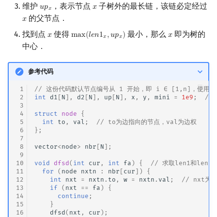
维护
，表示节点
子树外的最长链，该链必定经过
𝑢
𝑝
𝑥
u
p
x
x
𝑥
回文树
概率论
可持久化数据结构
Kahan 求和
二次剩余
的父节点．
𝑥
x
找到点
使得
最小，那么
即为树的
序列自动机
博弈论
树套树
珂朵莉树/颜色段均摊
阶 & 原根
𝑥
m
a
x
(
𝑙
𝑒
𝑛
1
,
𝑢
𝑝
)
𝑥
x
max
(
l
e
n
1
x
,
u
p
x
)
x
𝑥
𝑥
中心．
最小表示法
数值算法
K-D Tree
空间优化简介
离散对数
参考代码
Lyndon 分解
序理论
动态树
高次剩余 & 单位根
 1
// 这份代码默认节点编号从 1 开始，即 i ∈ [1,n]，使用ve
 2
int
d1
[
N
],
d2
[
N
],
up
[
N
],
x
,
y
,
mini
=
1e9
;
//
Main–Lorentz 算法
杨氏矩阵
析合树
数论分块
 3
 4
struct
node
{
 5
int
to
,
val
;
// to为边指向的节点，val为边权
拟阵
PQ 树
狄利克雷卷积
 6
};
 7
 8
vector
<
node
>
nbr
[
N
];
Berlekamp–Massey 算法
手指树
莫比乌斯反演
 9
10
void
dfsd
(
int
cur
,
int
fa
)
{
// 求取len1和len2
11
for
(
node
nxtn
:
nbr
[
cur
])
{
霍夫曼树
杜教筛
12
int
nxt
=
nxtn
.
to
,
w
=
nxtn
.
val
;
// nxt
13
if
(
nxt
==
fa
)
{
14
continue
;
Powerful Number 筛
15
}
16
dfsd
(
nxt
,
cur
);