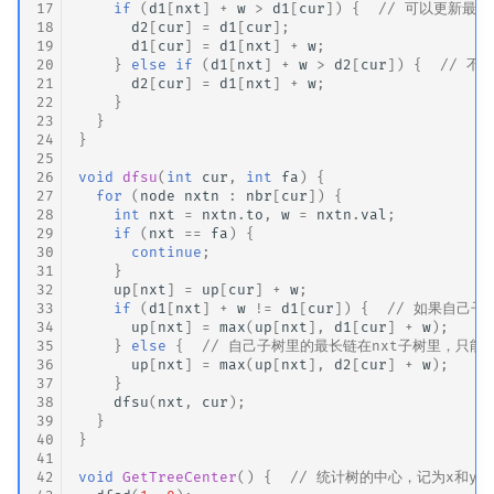
17
if
(
d1
[
nxt
]
+
w
>
d1
[
cur
])
{
// 可以更新最长
Min_25 筛
18
d2
[
cur
]
=
d1
[
cur
];
19
d1
[
cur
]
=
d1
[
nxt
]
+
w
;
20
}
else
if
(
d1
[
nxt
]
+
w
>
d2
[
cur
])
{
// 不
洲阁筛
21
d2
[
cur
]
=
d1
[
nxt
]
+
w
;
22
}
23
}
类欧几里德算法
24
}
25
26
void
dfsu
(
int
cur
,
int
fa
)
{
Meissel–Lehmer 算法
27
for
(
node
nxtn
:
nbr
[
cur
])
{
28
int
nxt
=
nxtn
.
to
,
w
=
nxtn
.
val
;
连分数
29
if
(
nxt
==
fa
)
{
30
continue
;
31
}
Stern–Brocot 树与 Farey
32
up
[
nxt
]
=
up
[
cur
]
+
w
;
33
if
(
d1
[
nxt
]
+
w
!=
d1
[
cur
])
{
// 如果自己子
34
up
[
nxt
]
=
max
(
up
[
nxt
],
d1
[
cur
]
+
w
);
二次域
35
}
else
{
// 自己子树里的最长链在nxt子树里，只能
36
up
[
nxt
]
=
max
(
up
[
nxt
],
d2
[
cur
]
+
w
);
37
}
Pell 方程
38
dfsu
(
nxt
,
cur
);
39
}
40
}
41
42
void
GetTreeCenter
()
{
// 统计树的中心，记为x和y