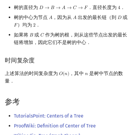
树的直径为
．直径长度为
．
𝐷
→
𝐵
→
𝐴
→
𝐶
→
𝐹
4
D
→
B
→
A
→
C
→
F
4
树的中心为节点
，因为从
出发的最长链（到
或
𝐴
𝐴
𝐷
A
A
D
）均为
．
𝐹
2
F
2
如果将
或
作为树的根，则从这些节点出发的最长
𝐵
𝐶
B
C
链将增加，因此它们不是树的中心．
时间复杂度
上述算法的时间复杂度为
，其中
是树中节点的数
𝑂
(
𝑛
)
𝑛
O
(
n
)
n
量．
参考
TutorialsPoint: Centers of a Tree
ProofWiki: Definition of Center of Tree