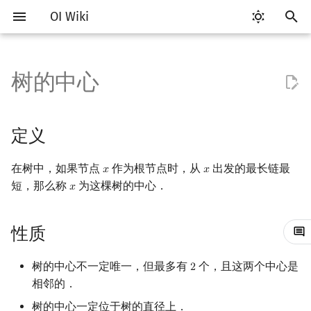
OI Wiki
键
入
树的中心
Getting Started
比赛相关简介
工具软件简介
语言基础简介
算法基础简介
搜索部分简介
动态规划部分简介
字符串部分简介
数学部分简介
数据结构部分简介
定义
最短路
最小生成树
强连通分量
网络流简介
图匹配
计算几何部分简介
杂项简介
RMQ
OI 赛事与赛制
题型概述
读入、输出优化
Vim
评测工具简介
Testlib 简介
Hello, World!
C++ 标准库简介
类
复杂度简介
排序简介
DP 优化简介
后缀数组简介
数字系统简介
数论基础
多项式与生成函数简介
排列组合
线性代数简介
线性规划基础
基本概念
基本概念
博弈论简介
插值
并查集
堆简介
分块思想
线段树基础
二叉搜索树 & 平衡树
可持久化数据结构简介
线段树套线段树
Link Cut Tree
离线算法简介
随机函数
以
开
关于本项目
赛事
代码编辑工具
C++ 基础
复杂度
DFS（搜索）
动态规划基础
字符串基础
布尔代数
栈
性质
差分约束
最小树形图
双连通分量
最大流
二分图最大匹配
二维计算几何基础
离散化
并查集应用
ICPC/CCPC 赛事与赛制
交互题
分段打表
Emacs
Arbiter
通用
C++ 语法基础
STL 容器
命名空间
均摊复杂度
选择排序
单调队列/单调栈优化
最优原地后缀排序算法
进位制
模算术简介
代数基本定理
抽屉原理
向量
单纯形法
群论
条件概率与独立性
公平组合游戏
数值积分
并查集复杂度
二叉堆
块状数组
线段树合并 & 分裂
Treap
可持久化线段树
平衡树套线段树
全局平衡二叉树
CDQ 分治
随机化技巧
定义
始
如何参与
题型
评测工具
C++ 标准库
枚举
BFS（搜索）
记忆化搜索
标准库
数字系统
队列
求法
k 短路
最小直径生成树
割点和桥
最小割
二分图最大权匹配
三维计算几何基础
双指针
括号序列
常见错误
VS Code
Cena
Generator
变量
STL 算法
值类别
冒泡排序
斜率优化
平衡三进制
素数
快速傅里叶变换
容斥原理
内积和外积
环论
随机变量
零和游戏
高斯消元
配对堆
块状链表
李超线段树
Splay 树
可持久化块状数组
线段树套平衡树
Euler Tour Tree
整体二分
爬山算法
在树中，如果节点
作为根节点时，从
出发的最长链最
𝑥
𝑥
x
x
搜
短，那么称
为这棵树的中心．
𝑥
x
OI Wiki 不是什么
学习路线
命令行
C++ 进阶
模拟
双向搜索
背包 DP
字符串匹配
位操作
链表
同余最短路
圆方树
费用流
一般图最大匹配
距离
离线算法
线段树与离线询问
具体步骤
常见技巧
Atom
CCR Plus
Validator
运算
bitset
重载运算符
插入排序
四边形不等式优化
格雷码
最大公约数
快速数论变换
斐波那契数列
矩阵
域论
随机变量的数字特征
非公平组合游戏
牛顿迭代法
左偏树
树分块
猫树
WBLT
可持久化平衡树
树状数组套权值线段树
Top Tree
莫队算法
模拟退火
索
格式手册
学习资源
命令行编译与调试
C++ 与其他常用语言的区别
递归 & 分治
启发式搜索
区间 DP
字符串哈希
二进制集合操作
哈希表
点/边连通度
上下界网络流
一般图最大权匹配
Pick 定理
分数规划
性质
示例
Eclipse
Lemon
Interactor
流程控制语句
string
引用
计数排序
Slope Trick 优化
欧拉函数
快速沃尔什变换
错位排列
初等变换
Schreier–Sims 算法
概率不等式
Sqrt Tree
区间最值操作 & 区间历史
替罪羊树
可持久化字典树
分块套树状数组
值
数学符号表
技巧
编译器
Pascal 转 C++ 急救
贪心
A*
DAG 上的 DP
字典树 (Trie)
高精度计算
并查集
Stoer–Wagner 算法
稳定匹配
三角剖分
随机化
时间复杂度
Notepad++
Checker
高级数据类型
pair
常量
基数排序
WQS 二分
筛法
Chirp Z 变换
卡特兰数
行列式
笛卡尔树
可持久化可并堆
树的中心不一定唯一，但最多有
个，且这两个中心是
2
2
Kinetic Tournament Tree
相邻的．
F.A.Q.
出题
WSL (Windows 10)
Python 速成
排序
迭代加深搜索
树形 DP
前缀函数与 KMP 算法
快速幂
堆
参考
凸包
悬线法
Kate
函数
新版 C++ 特性
快速排序
状态设计优化
分解质因数
多项式牛顿迭代
斯特林数
线性空间
Size Balanced Tree
树的中心一定位于树的直径上．