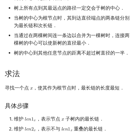
树上所有点到其最远点的路径一定交会于树的中心．
镜像站列表
Special Judge
Java 速成
前缀和 & 差分
IDA*
状压 DP
Boyer–Moore 算法
置换和排列
块状数据结构
扫描线
有限状态自动机
Dev-C++
文件操作
Lambda 表达式
归并排序
裴蜀定理 & 一次不定方程
多项式多点求值|快速插值
贝尔数
线性基
AVL 树
当树的中心为根节点时，其到达直径端点的两条链分别
致谢
Testlib
Java 进阶
二分
回溯法
数位 DP
Z 函数（扩展 KMP）
弧度制与坐标系
单调栈
旋转卡壳
计算理论基础
CLion
pb_ds
堆排序
费马小定理 & 欧拉定理
多项式初等函数
伯努利数
线性映射
红黑树
为最长链和次长链．
当通过在两棵树间连一条边以合并为一棵树时，连接两
Polygon
倍增
Dancing Links
插头 DP
AC 自动机
复数
单调队列
半平面交
字节顺序
Geany
编译优化
桶排序
模逆元
常系数齐次线性递推
Entringer Number
特征多项式
左偏红黑树
棵树的中心可以使新树的直径最小．
树的中心到其他任意节点的距离不超过树直径的一半．
OJ 工具
构造
Alpha–Beta 剪枝
计数 DP
后缀数组 (SA)
数论
ST 表
平面最近点对
约瑟夫问题
Xcode
希尔排序
线性同余方程
多项式平移|连续点值平移
Eulerian Number
对角化
AA 树
LaTeX 入门
优化
动态 DP
后缀自动机 (SAM)
多项式与生成函数
树状数组
随机增量法
表达式求值
GUIDE
锦标赛排序
中国剩余定理
符号化方法
分拆数
Jordan标准型
求法
Git
概率 DP
后缀平衡树
组合数学
线段树
反演变换
在一台机器上规划任务
Sublime Text
Tim 排序
升幂引理
Lagrange 反演
范德蒙德卷积
寻找一个点
，使其作为根节点时，最长链的长度最短．
𝑥
x
DP 套 DP
广义后缀自动机
线性代数
划分树
计算几何杂项
主元素问题
CP Editor
排序相关 STL
阶乘取模
形式幂级数复合|复合逆
Pólya 计数
具体步骤
DP 优化
后缀树
线性规划
二叉搜索树 & 平衡树
Garsia–Wachs 算法
Code::Blocks
排序应用
卢卡斯定理
普通生成函数
图论计数
维护
，表示节点
子树内的最长链．
𝑙
𝑒
𝑛
1
𝑥
l
e
n
1
x
x
𝑥
其它 DP 方法
Manacher
抽象代数
跳表
15-puzzle
同余方程
指数生成函数
维护
，表示不与
重叠的最长链．
𝑙
𝑒
𝑛
2
𝑙
𝑒
𝑛
1
l
e
n
2
x
l
e
n
1
x
𝑥
𝑥