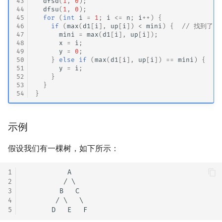
43
dfsd
(
1
,
0
);
44
dfsu
(
1
,
0
);
45
for
(
int
i
=
1
;
i
<=
n
;
i
++
)
{
46
if
(
max
(
d1
[
i
],
up
[
i
])
<
mini
)
{
// 找到了当前
47
mini
=
max
(
d1
[
i
],
up
[
i
]);
48
x
=
i
;
49
y
=
0
;
50
}
else
if
(
max
(
d1
[
i
],
up
[
i
])
==
mini
)
{
/
51
y
=
i
;
52
}
53
}
54
}
示例
假设我们有一棵树，如下所示：
1
           A

2
          / \

3
         B   C

4
        / \   \

5