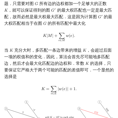
题．只需要对图
所有边的边权都加一个足够大的正数
𝐺
G
，就可以保证得到的图
的最大权匹配也一定是最大匹
′
𝐾
𝐺
K
G
′
配，故而必然是最大权最大匹配．这是因为计算图
的最
′
𝐺
G
′
大权匹配相当于在图
的所有匹配中最大化
𝐺
G
K
|
M
|
+
∑
e
∈
M
w
(
e
)
.
𝐾
|
𝑀
|
+
∑
𝑤
(
𝑒
)
.
𝑒
∈
𝑀
当
充分大时，多匹配一条边带来的增益
，会超过后面
𝐾
𝐾
K
K
一项的权值和的变化．因此，算法会首先尽可能地多匹配
边，然后才会最大化匹配边的边权和．常数
的选择，只
𝐾
K
要保证它严格大于两个可能的匹配的差值即可．一个显然的
选择是
K
=
∑
e
∈
E
|
w
(
e
)
|
+
1.
𝐾
=
∑
|
𝑤
(
𝑒
)
|
+
1
.
𝑒
∈
𝐸