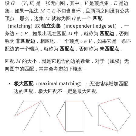
设
是一张无向图，其中，
是顶点集，
是边
𝐺
=
(
𝑉
,
𝐸
)
𝑉
𝐸
G
=
(
V
,
E
)
V
E
镜像站列表
Special Judge
Java 速成
前缀和 & 差分
IDA*
状压 DP
Boyer–Moore 算法
置换和排列
块状数据结构
虚树
扫描线
有限状态自动机
Hall 定理
Dev-C++
文件操作
Lambda 表达式
归并排序
裴蜀定理 & 一次不定方程
多项式多点求值|快速插值
贝尔数
线性基
AVL 树
集．如果一组边
不包含自环，且两两之间没有公共
𝑀
⊆
𝐸
M
⊆
E
顶点，那么，边集
就称为图
的一个
匹配
𝑀
𝐺
M
G
致谢
Testlib
Java 进阶
二分
回溯法
数位 DP
Z 函数（扩展 KMP）
弧度制与坐标系
单调栈
树分治
旋转卡壳
计算理论基础
Tutte 定理
CLion
pb_ds
堆排序
费马小定理 & 欧拉定理
多项式初等函数
伯努利数
线性映射
红黑树
（matching）或
独立边集
（independent edge set）．一
条边
，如果出现在匹配
中，就称为
匹配边
，否则
𝑒
∈
𝐸
𝑀
e
∈
E
M
Polygon
倍增
Dancing Links
插头 DP
AC 自动机
复数
单调队列
动态树分治
常见算法
半平面交
字节顺序
Geany
编译优化
桶排序
模逆元
常系数齐次线性递推
Entringer Number
特征多项式
左偏红黑树
称为
非匹配边
．相应地，一个顶点
，如果它是一条匹
𝑣
∈
𝑉
v
∈
V
配边的一个端点，就称为
匹配点
，否则称为
未匹配点
．
OJ 工具
构造
Alpha–Beta 剪枝
计数 DP
后缀数组 (SA)
数论
ST 表
AHU 算法
平面最近点对
约瑟夫问题
二分图最大匹配
Xcode
希尔排序
线性同余方程
多项式平移|连续点值平移
Eulerian Number
对角化
AA 树
匹配
的大小，就是它包含的边的数量．对于（加权）无
𝑀
M
LaTeX 入门
优化
动态 DP
后缀自动机 (SAM)
多项式与生成函数
树状数组
树哈希
随机增量法
表达式求值
向图中的匹配，常常会考虑如下概念：
二分图最大权匹配
GUIDE
锦标赛排序
中国剩余定理
符号化方法
分拆数
Jordan标准型
Git
概率 DP
后缀平衡树
组合数学
线段树
树上随机游走
反演变换
在一台机器上规划任务
一般图最大匹配
极大匹配
（maximal matching）：无法继续增加匹配
Sublime Text
Tim 排序
升幂引理
Lagrange 反演
范德蒙德卷积
边的匹配．极大匹配不一定是最大匹配．
DP 套 DP
广义后缀自动机
线性代数
划分树
计算几何杂项
主元素问题
一般图最大权匹配
CP Editor
排序相关 STL
阶乘取模
形式幂级数复合|复合逆
Pólya 计数
DP 优化
后缀树
线性规划
二叉搜索树 & 平衡树
相关问题
Garsia–Wachs 算法
Code::Blocks
排序应用
卢卡斯定理
普通生成函数
图论计数
其它 DP 方法
Manacher
抽象代数
跳表
15-puzzle
最大权最大匹配
同余方程
指数生成函数