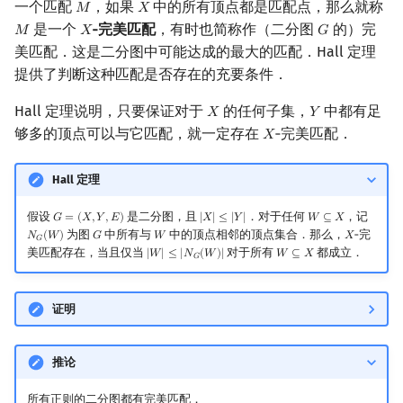
一个匹配
，如果
中的所有顶点都是匹配点，那么就称
𝑀
𝑋
M
X
是一个
‑完美匹配
，有时也简称作（二分图
的）完
𝑀
𝑋
𝐺
M
X
G
美匹配．这是二分图中可能达成的最大的匹配．Hall 定理
提供了判断这种匹配是否存在的充要条件．
Hall 定理说明，只要保证对于
的任何子集，
中都有足
𝑋
𝑌
X
Y
够多的顶点可以与它匹配，就一定存在
‑完美匹配．
𝑋
X
Hall 定理
假设
是二分图，且
．对于任何
，记
𝐺
=
(
𝑋
,
𝑌
,
𝐸
)
|
𝑋
|
≤
|
𝑌
|
𝑊
⊆
𝑋
G
=
(
X
,
Y
,
E
)
|
X
|
≤
|
Y
|
W
⊆
X
为图
中所有与
中的顶点相邻的顶点集合．那么，
‑完
𝑁
(
𝑊
)
𝐺
𝑊
𝑋
N
G
(
W
)
G
W
X
𝐺
美匹配存在，当且仅当
对于所有
都成立．
|
𝑊
|
≤
|
𝑁
(
𝑊
)
|
𝑊
⊆
𝑋
|
W
|
≤
|
N
G
(
W
)
|
W
⊆
X
𝐺
证明
推论
所有正则的二分图都有完美匹配．