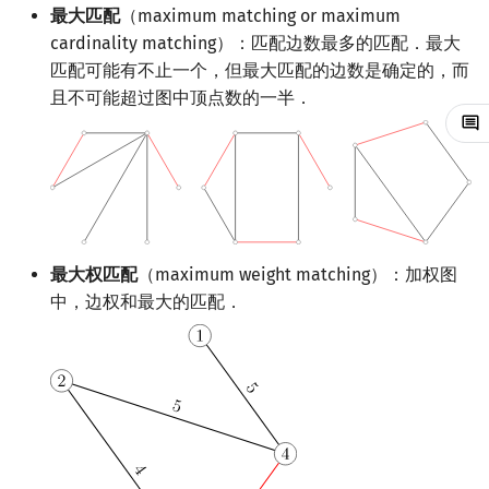
最大匹配
（maximum matching or maximum
回文树
概率论
可持久化数据结构
Kahan 求和
最小（权）边覆盖
二次剩余
cardinality matching）：匹配边数最多的匹配．最大
匹配可能有不止一个，但最大匹配的边数是确定的，而
序列自动机
博弈论
树套树
参考资料
珂朵莉树/颜色段均摊
阶 & 原根
且不可能超过图中顶点数的一半．
最小表示法
数值算法
K-D Tree
空间优化简介
离散对数
Lyndon 分解
序理论
动态树
高次剩余 & 单位根
Main–Lorentz 算法
杨氏矩阵
析合树
数论分块
最大权匹配
（maximum weight matching）：加权图
拟阵
PQ 树
狄利克雷卷积
中，边权和最大的匹配．
Berlekamp–Massey 算法
手指树
莫比乌斯反演
霍夫曼树
杜教筛
Powerful Number 筛