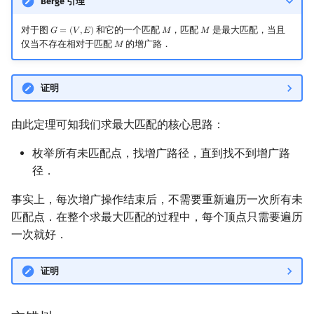
Berge 引理
对于图
和它的一个匹配
，匹配
是最大匹配，当且
𝐺
=
(
𝑉
,
𝐸
)
𝑀
𝑀
G
=
(
V
,
E
)
M
M
仅当不存在相对于匹配
的增广路．
𝑀
M
证明
由此定理可知我们求最大匹配的核心思路：
枚举所有未匹配点，找增广路径，直到找不到增广路
径．
事实上，每次增广操作结束后，不需要重新遍历一次所有未
匹配点．在整个求最大匹配的过程中，每个顶点只需要遍历
一次就好．
证明