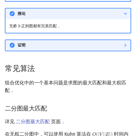
推论
无桥 3‑正则图都有完美匹配．
证明
常见算法
组合优化中的一个基本问题是求图的最大匹配和最大权匹
配．
二分图最大匹配
详见
二分图最大匹配
页面．
在无权二分图中，可以使用 Kuhn 算法在
时间内
𝑂
(
|
𝑉
|
|
𝐸
|
)
O
(
|
V
|
|
E
|
)