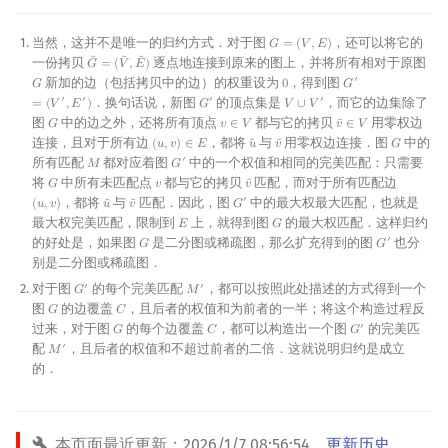
当然，这并不是唯一的归约方式．对于图
，还可以将它的
𝐺
=
(
𝑉
,
𝐸
)
G
=
(
V
,
E
)
˜
˜
˜
一份拷贝
逐点地连接到原来的图上，并将所有相对于原图
𝐺
=
(
𝑉
,
𝐸
)
G
~
=
(
V
~
,
E
~
)
新加的边（包括拷贝中的边）的权重设为
，得到图
′
𝐺
0
𝐺
G
0
G
′
=
(
V
′
,
E
′
)
．换句话说，新图
的顶点集是
，而它的边集除了
′
′
′
′
=
(
𝑉
,
𝐸
)
𝐺
𝑉
∪
𝑉
G
′
V
∪
V
′
图
中的边之外，还将所有顶点
都与它的拷贝
用零权边
𝐺
𝑣
∈
𝑉
𝑣
∈
𝑉
˜
G
v
∈
V
v
~
∈
V
连接，且对于所有边
，都将
与
用零权边连接．图
中的
(
𝑢
,
𝑣
)
∈
𝐸
𝑢
𝑣
𝐺
˜
˜
(
u
,
v
)
∈
E
u
~
v
~
G
所有匹配
都对应着图
中的一个权值和相同的完美匹配：只需要
′
𝑀
𝐺
M
G
′
将
中所有未匹配点
都与它的拷贝
匹配，而对于所有匹配边
𝐺
𝑣
𝑣
˜
G
v
v
~
，都将
与
匹配．因此，图
中的最大权最大匹配，也就是
′
(
𝑢
,
𝑣
)
𝑢
𝑣
𝐺
˜
˜
(
u
,
v
)
u
~
v
~
G
′
最大权完美匹配，限制到
上，就得到图
的最大权匹配．这样归约
𝐸
𝐺
E
G
的好处是，如果图
是二分图或稀疏图，那么扩充得到的图
也分
′
𝐺
𝐺
G
G
′
别是二分图或稀疏图．
对于图
的每个完美匹配
，都可以按照此处描述的方式得到一个
′
′
𝐺
𝑀
G
′
M
′
图
的边覆盖
，且后者的权值和为前者的一半；将这个构造过程反
𝐺
𝐶
G
C
过来，对于图
的每个边覆盖
，都可以构造出一个图
的完美匹
′
𝐺
𝐶
𝐺
G
C
G
′
配
，且后者的权值和不超过前者的二倍．这就说明归约是成立
′
𝑀
M
′
的．
本页面最近更新：
2026/1/7 08:56:54
，
更新历史