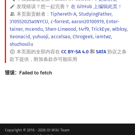
发现错误？想一起完善？
在 GitHub 上编辑此页！
本页面贡献者：
Tiphereth-A
,
StudyingFather
,
310552025atNYCU
,
c-forrest
,
aaron20100919
,
Enter-
tainer
,
mcendu
,
Shen-Linwood
,
t4rf9
,
TrickEye
,
wlbksy
,
Xeonacid
,
yuhuoji
,
accelsao
,
Chrogeek
,
iamtwz
,
shuzhouliu
本页面的全部内容在
CC BY-SA 4.0
和
SATA
协议之条
款下提供，附加条款亦可能应用
Copyright © 2016 - 2026 OI Wiki Team