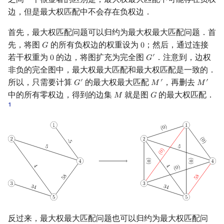
边，但是最大权匹配中不会存在负权边．
首先，最大权匹配问题可以归约为最大权最大匹配问题．首
先，将图
的所有负权边的权重设为
；然后，通过连接
𝐺
0
G
0
若干权重为
的边，将图扩充为完全图
．注意到，边权
′
0
𝐺
0
G
′
非负的完全图中，最大权最大匹配和最大权匹配是一致的．
所以，只需要计算
的最大权最大匹配
，再删去
′
′
′
𝐺
𝑀
𝑀
G
′
M
′
M
′
中的所有零权边，得到的边集
就是图
的最大权匹配．
𝑀
𝐺
M
G
1
反过来，最大权最大匹配问题也可以归约为最大权匹配问