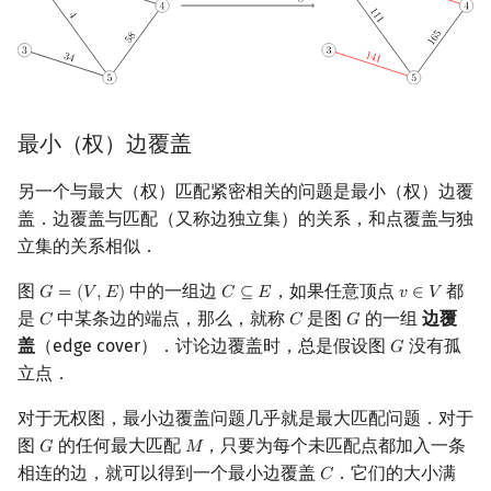
最小（权）边覆盖
另一个与最大（权）匹配紧密相关的问题是最小（权）边覆
盖．边覆盖与匹配（又称边独立集）的关系，和点覆盖与独
立集的关系相似．
图
中的一组边
，如果任意顶点
都
𝐺
=
(
𝑉
,
𝐸
)
𝐶
⊆
𝐸
𝑣
∈
𝑉
G
=
(
V
,
E
)
C
⊆
E
v
∈
V
是
中某条边的端点，那么，就称
是图
的一组
边覆
𝐶
𝐶
𝐺
C
C
G
盖
（edge cover）．讨论边覆盖时，总是假设图
没有孤
𝐺
G
立点．
对于无权图，最小边覆盖问题几乎就是最大匹配问题．对于
图
的任何最大匹配
，只要为每个未匹配点都加入一条
𝐺
𝑀
G
M
相连的边，就可以得到一个最小边覆盖
．它们的大小满
𝐶
C