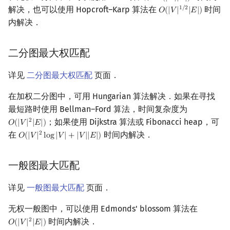
解决，也可以使用 Hopcroft–Karp 算法在
时间
1
/
2
𝑂
(
|
𝑉
|
|
𝐸
|
)
O
(
|
V
|
1
/
2
|
E
|
)
内解决．
二分图最大权匹配
详见
二分图最大权匹配
页面．
在加权二分图中，可用 Hungarian 算法解决．如果在寻找
最短路时使用 Bellman–Ford 算法，时间复杂度为
；如果使用 Dijkstra 算法或 Fibonacci heap，可
2
𝑂
(
|
𝑉
|
|
𝐸
|
)
O
(
|
V
|
2
|
E
|
)
在
时间内解决．
2
𝑂
(
|
𝑉
|
l
o
g
|
𝑉
|
+
|
𝑉
|
|
𝐸
|
)
O
(
|
V
|
2
log
|
V
|
+
|
V
|
|
E
|
)
一般图最大匹配
详见
一般图最大匹配
页面．
无权一般图中，可以使用 Edmonds' blossom 算法在
时间内解决．
2
𝑂
(
|
𝑉
|
|
𝐸
|
)
O
(
|
V
|
2
|
E
|
)