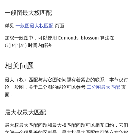
一般图最大权匹配
详见
一般图最大权匹配
页面．
加权一般图中，可以使用 Edmonds' blossom 算法在
时间内解决．
2
𝑂
(
|
𝑉
|
|
𝐸
|
)
O
(
|
V
|
2
|
E
|
)
相关问题
最大（权）匹配与其它图论问题有着紧密的联系．本节仅讨
论一般图，关于二分图的结论可以参考
二分图最大匹配
页
面．
最大权最大匹配
最大权最大匹配问题和最大权匹配问题可以相互归约．它们
之间一个很显著的区别是，最大权最大匹配中可能存在负权