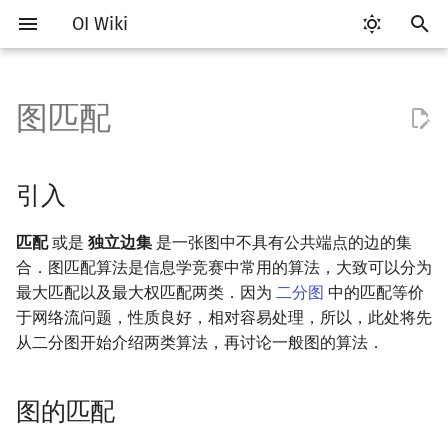
OI Wiki
键
入
图匹配
Getting Started
比赛相关简介
工具软件简介
语言基础简介
算法基础简介
搜索部分简介
动态规划部分简介
字符串部分简介
数学部分简介
数据结构部分简介
树基础
最短路
最小生成树
强连通分量
网络流简介
引入
计算几何部分简介
杂项简介
RMQ
OI 赛事与赛制
题型概述
读入、输出优化
Vim
评测工具简介
Testlib 简介
Hello, World!
C++ 标准库简介
类
复杂度简介
排序简介
DP 优化简介
后缀数组简介
数字系统简介
数论基础
多项式与生成函数简介
排列组合
线性代数简介
线性规划基础
基本概念
基本概念
博弈论简介
插值
并查集
堆简介
分块思想
线段树基础
二叉搜索树 & 平衡树
可持久化数据结构简介
线段树套线段树
Link Cut Tree
离线算法简介
随机函数
以
开
关于本项目
赛事
代码编辑工具
C++ 基础
复杂度
DFS（搜索）
动态规划基础
字符串基础
布尔代数
栈
树的直径
差分约束
最小树形图
双连通分量
最大流
图的匹配
二维计算几何基础
离散化
并查集应用
ICPC/CCPC 赛事与赛制
交互题
分段打表
Emacs
Arbiter
通用
C++ 语法基础
STL 容器
命名空间
均摊复杂度
选择排序
单调队列/单调栈优化
最优原地后缀排序算法
进位制
模算术简介
代数基本定理
抽屉原理
向量
单纯形法
群论
条件概率与独立性
公平组合游戏
数值积分
并查集复杂度
二叉堆
块状数组
线段树合并 & 分裂
Treap
可持久化线段树
平衡树套线段树
全局平衡二叉树
CDQ 分治
随机化技巧
引入
始
如何参与
题型
评测工具
C++ 标准库
枚举
BFS（搜索）
记忆化搜索
标准库
数字系统
队列
树的中心
k 短路
最小直径生成树
割点和桥
最小割
增广路
三维计算几何基础
双指针
括号序列
常见错误
VS Code
Cena
Generator
变量
STL 算法
值类别
冒泡排序
斜率优化
平衡三进制
素数
快速傅里叶变换
容斥原理
内积和外积
环论
随机变量
零和游戏
高斯消元
配对堆
块状链表
李超线段树
Splay 树
可持久化块状数组
线段树套平衡树
Euler Tour Tree
整体二分
爬山算法
匹配
或是
独立边集
是一张图中不具有公共端点的边的集
搜
合．图匹配算法是信息学竞赛中常用的算法，大致可以分为
OI Wiki 不是什么
学习路线
命令行
C++ 进阶
模拟
双向搜索
背包 DP
字符串匹配
位操作
链表
树的重心
同余最短路
圆方树
费用流
距离
离线算法
线段树与离线询问
定义
常见技巧
Atom
CCR Plus
Validator
运算
bitset
重载运算符
插入排序
四边形不等式优化
格雷码
最大公约数
快速数论变换
斐波那契数列
矩阵
域论
随机变量的数字特征
非公平组合游戏
牛顿迭代法
左偏树
树分块
猫树
WBLT
可持久化平衡树
树状数组套权值线段树
Top Tree
莫队算法
模拟退火
索
最大匹配以及最大权匹配两类．因为
二分图
中的匹配等价
于网络流问题，性质良好，相对容易处理，所以，此处将先
格式手册
学习资源
命令行编译与调试
C++ 与其他常用语言的区别
递归 & 分治
启发式搜索
区间 DP
字符串哈希
二进制集合操作
哈希表
最近公共祖先
点/边连通度
上下界网络流
Pick 定理
分数规划
Berge 引理
Eclipse
Lemon
Interactor
流程控制语句
string
引用
计数排序
Slope Trick 优化
欧拉函数
快速沃尔什变换
错位排列
初等变换
Schreier–Sims 算法
概率不等式
Sqrt Tree
区间最值操作 & 区间历史
替罪羊树
可持久化字典树
分块套树状数组
从二分图开始介绍两类算法，再讨论一般图的算法．
值
数学符号表
技巧
编译器
Pascal 转 C++ 急救
贪心
A*
DAG 上的 DP
字典树 (Trie)
高精度计算
并查集
树链剖分
Stoer–Wagner 算法
三角剖分
随机化
交错树
Notepad++
Checker
高级数据类型
pair
常量
基数排序
WQS 二分
筛法
Chirp Z 变换
卡特兰数
行列式
笛卡尔树
可持久化可并堆
Kinetic Tournament Tree
图的匹配
F.A.Q.
出题
WSL (Windows 10)
Python 速成
排序
迭代加深搜索
树形 DP
前缀函数与 KMP 算法
快速幂
堆
树上启发式合并
完美匹配的存在性
凸包
悬线法
Kate
函数
新版 C++ 特性
快速排序
状态设计优化
分解质因数
多项式牛顿迭代
斯特林数
线性空间
Size Balanced Tree