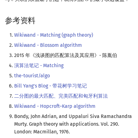
𝑣
𝐺
v
G
参考资料
Wikiwand - Matching (graph theory)
Wikiwand - Blossom algorithm
2015 年《浅谈图的匹配算法及其应用》- 陈胤伯
演算法笔记 - Matching
the-tourist/algo
Bill Yang's Blog - 带花树学习笔记
二分图的最大匹配、完美匹配和匈牙利算法
Wikiwand - Hopcroft–Karp algorithm
Bondy, John Adrian, and Uppaluri Siva Ramachandra
Murty. Graph theory with applications. Vol. 290.
London: Macmillan, 1976.