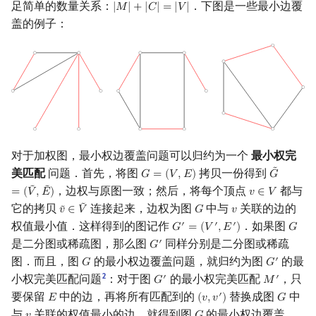
足简单的数量关系：
．下图是一些最小边覆
|
𝑀
|
+
|
𝐶
|
=
|
𝑉
|
|
M
|
+
|
C
|
=
|
V
|
盖的例子：
对于加权图，最小权边覆盖问题可以归约为一个
最小权完
˜
美匹配
问题．首先，将图
拷贝一份得到
𝐺
=
(
𝑉
,
𝐸
)
𝐺
G
=
(
V
,
E
)
G
~
=
(
V
~
,
E
˜
˜
，边权与原图一致；然后，将每个顶点
都与
=
(
𝑉
,
𝐸
)
𝑣
∈
𝑉
v
∈
V
˜
它的拷贝
连接起来，边权为图
中与
关联的边的
𝑣
∈
𝑉
𝐺
𝑣
˜
v
~
∈
V
~
G
v
权值最小值．这样得到的图记作
．如果图
′
′
′
𝐺
=
(
𝑉
,
𝐸
)
𝐺
G
′
=
(
V
′
,
E
′
)
G
是二分图或稀疏图，那么图
同样分别是二分图或稀疏
′
𝐺
G
′
图．而且，图
的最小权边覆盖问题，就归约为图
的最
′
𝐺
𝐺
G
G
′
2
小权完美匹配问题
：对于图
的最小权完美匹配
，只
′
′
𝐺
𝑀
G
′
M
′
要保留
中的边，再将所有匹配到的
替换成图
中
′
𝐸
(
𝑣
,
𝑣
)
𝐺
E
(
v
,
v
′
)
G
与
关联的权值最小的边，就得到图
的最小权边覆盖．