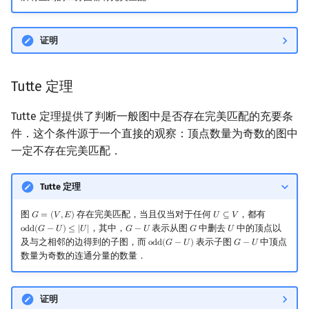
证明
Tutte 定理
Tutte 定理提供了判断一般图中是否存在完美匹配的充要条
件．这个条件源于一个直接的观察：顶点数量为奇数的图中
一定不存在完美匹配．
Tutte 定理
图
存在完美匹配，当且仅当对于任何
，都有
𝐺
=
(
𝑉
,
𝐸
)
𝑈
⊆
𝑉
G
=
(
V
,
E
)
U
⊆
V
，其中，
表示从图
中删去
中的顶点以
o
d
d
(
𝐺
−
𝑈
)
≤
|
𝑈
|
𝐺
−
𝑈
𝐺
𝑈
odd
(
G
−
U
)
≤
|
U
|
G
−
U
G
U
及与之相邻的边得到的子图，而
表示子图
中顶点
o
d
d
(
𝐺
−
𝑈
)
𝐺
−
𝑈
odd
(
G
−
U
)
G
−
U
数量为奇数的连通分量的数量．
证明