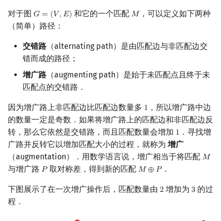
对于图
和它的一个匹配
，可以定义如下两种
𝐺
=
(
𝑉
,
𝐸
)
𝑀
G
=
(
V
,
E
)
M
（简单）路径：
交错路
（alternating path）是由匹配边与非匹配边交
错而成的路径；
增广路
（augmenting path）是始于未匹配点且终于未
匹配点的交错路．
因为增广路上非匹配边比匹配边数量多
，所以增广路中边
1
1
的数量一定是奇数．如果将增广路上的匹配边和非匹配边反
转，那么它依然是交错路，而且匹配数量会增加
．寻找增
1
1
广路并反转它以增加匹配大小的过程，就称为
增广
（augmentation）．用数学语言说，增广相当于将匹配
𝑀
M
与增广路
取对称差，得到新的匹配
．
𝑃
𝑀
⊕
𝑃
P
M
⊕
P
下图展示了在一次增广操作后，匹配数量由
增加为
的过
2
3
2
3
程．