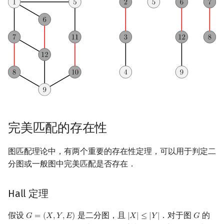
完美匹配的存在性
图匹配理论中，有两个重要的存在性定理，可以用于判定二
分图或一般图中完美匹配是否存在．
Hall 定理
假设
是二分图，且
．对于图
的
𝐺
=
(
𝑋
,
𝑌
,
𝐸
)
|
𝑋
|
≤
|
𝑌
|
𝐺
G
=
(
X
,
Y
,
E
)
|
X
|
≤
|
Y
|
G