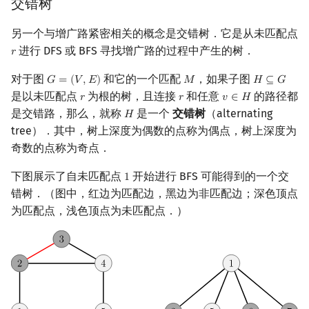
交错树
另一个与增广路紧密相关的概念是交错树．它是从未匹配点
进行 DFS 或 BFS 寻找增广路的过程中产生的树．
𝑟
r
对于图
和它的一个匹配
，如果子图
𝐺
=
(
𝑉
,
𝐸
)
𝑀
𝐻
⊆
𝐺
G
=
(
V
,
E
)
M
H
⊆
G
是以未匹配点
为根的树，且连接
和任意
的路径都
𝑟
𝑟
𝑣
∈
𝐻
r
r
v
∈
H
是交错路，那么，就称
是一个
交错树
（alternating
𝐻
H
tree）．其中，树上深度为偶数的点称为偶点，树上深度为
奇数的点称为奇点．
下图展示了自未匹配点
开始进行 BFS 可能得到的一个交
1
1
错树．（图中，红边为匹配边，黑边为非匹配边；深色顶点
为匹配点，浅色顶点为未匹配点．）