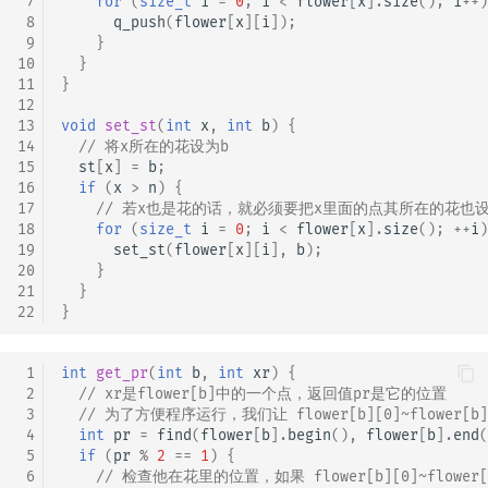
 7
for
(
size_t
i
=
0
;
i
<
flower
[
x
].
size
();
i
++
)
 8
q_push
(
flower
[
x
][
i
]);
 9
}
10
}
11
}
12
13
void
set_st
(
int
x
,
int
b
)
{
14
// 将x所在的花设为b
15
st
[
x
]
=
b
;
16
if
(
x
>
n
)
{
17
// 若x也是花的话，就必须要把x里面的点其所在的花也设
18
for
(
size_t
i
=
0
;
i
<
flower
[
x
].
size
();
++
i
)
19
set_st
(
flower
[
x
][
i
],
b
);
20
}
21
}
22
}
 1
int
get_pr
(
int
b
,
int
xr
)
{
 2
// xr是flower[b]中的一个点，返回值pr是它的位置
 3
// 为了方便程序运行，我们让 flower[b][0]~flower[
 4
int
pr
=
find
(
flower
[
b
].
begin
(),
flower
[
b
].
end
(
 5
if
(
pr
%
2
==
1
)
{
 6
// 检查他在花里的位置，如果 flower[b][0]~flower