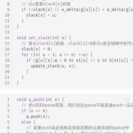
 8
// 以u更新slack[x]的值
 9
if
(
!
slack
[
x
]
||
e_delta
(
g
[
u
][
x
])
<
e_delta
(
g
[
s
10
slack
[
x
]
=
u
;
11
}
12
}
13
14
void
set_slack
(
int
x
)
{
15
// 算出slack[x]的值，slack[x]=0表示x是交错树中的节
16
slack
[
x
]
=
0
;
17
for
(
int
u
=
1
;
u
<=
n
;
++
u
)
{
18
if
(
g
[
u
][
x
].
w
>
0
&&
st
[
u
]
!=
x
&&
S
[
st
[
u
]]
=
19
update_slack
(
u
,
x
);
20
}
21
}
22
}
 1
void
q_push
(
int
x
)
{
 2
// 把x丟到queue里面，我们设定queue不能直接push一朵
 3
if
(
x
<=
n
)
 4
q
.
push
(
x
);
 5
else
{
 6
// 若要push花必须将花里面原图的点都添加到queue中