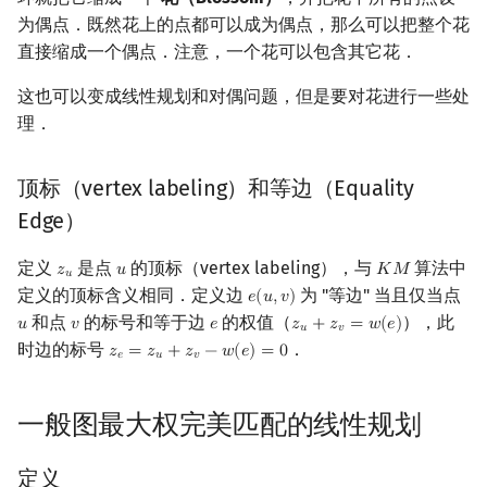
为偶点．既然花上的点都可以成为偶点，那么可以把整个花
处理花的问题
镜像站列表
Special Judge
Java 速成
前缀和 & 差分
IDA*
状压 DP
Boyer–Moore 算法
置换和排列
块状数据结构
虚树
扫描线
有限状态自动机
Dev-C++
文件操作
Lambda 表达式
归并排序
裴蜀定理 & 一次不定方程
多项式多点求值|快速插值
贝尔数
线性基
AVL 树
直接缩成一个偶点．注意，一个花可以包含其它花．
算法的四个步骤
致谢
Testlib
Java 进阶
二分
回溯法
数位 DP
Z 函数（扩展 KMP）
弧度制与坐标系
单调栈
树分治
旋转卡壳
计算理论基础
CLion
pb_ds
堆排序
费马小定理 & 欧拉定理
多项式初等函数
伯努利数
线性映射
红黑树
这也可以变成线性规划和对偶问题，但是要对花进行一些处
理．
找不到等边扩充
Polygon
倍增
Dancing Links
插头 DP
AC 自动机
复数
单调队列
动态树分治
半平面交
字节顺序
Geany
编译优化
桶排序
模逆元
常系数齐次线性递推
Entringer Number
特征多项式
左偏红黑树
顶标（vertex labeling）和等边（Equality
调整 VERTEX LABELING
OJ 工具
构造
Alpha–Beta 剪枝
计数 DP
后缀数组 (SA)
数论
ST 表
AHU 算法
平面最近点对
约瑟夫问题
Xcode
希尔排序
线性同余方程
多项式平移|连续点值平移
Eulerian Number
对角化
AA 树
Edge）
一般图最大权匹配
LaTeX 入门
优化
动态 DP
后缀自动机 (SAM)
多项式与生成函数
树状数组
树哈希
随机增量法
表达式求值
GUIDE
锦标赛排序
中国剩余定理
符号化方法
分拆数
Jordan标准型
定义
是点
的顶标（vertex labeling），与
算法中
𝑧
𝑢
𝐾
𝑀
z
u
u
K
M
𝑢
定义的顶标含义相同．定义边
为 "等边" 当且仅当点
参考代码
𝑒
(
𝑢
,
𝑣
)
Git
概率 DP
后缀平衡树
组合数学
线段树
树上随机游走
反演变换
在一台机器上规划任务
e
(
u
,
v
Sublime Text
Tim 排序
升幂引理
Lagrange 反演
范德蒙德卷积
)
和点
的标号和等于边
的权值（
），此
𝑢
𝑣
𝑒
𝑧
+
𝑧
=
𝑤
(
𝑒
)
u
v
e
z
u
+
z
v
=
w
(
e
)
𝑢
𝑣
时边的标号
．
复杂度分析
DP 套 DP
广义后缀自动机
线性代数
划分树
计算几何杂项
主元素问题
𝑧
=
𝑧
+
𝑧
−
𝑤
(
𝑒
)
=
0
CP Editor
排序相关 STL
阶乘取模
形式幂级数复合|复合逆
Pólya 计数
z
e
=
z
u
+
z
v
−
w
(
e
)
=
0
𝑒
𝑢
𝑣
习题
DP 优化
后缀树
线性规划
二叉搜索树 & 平衡树
Garsia–Wachs 算法
Code::Blocks
排序应用
卢卡斯定理
普通生成函数
图论计数
一般图最大权完美匹配的线性规划
参考资料
其它 DP 方法
Manacher
抽象代数
跳表
15-puzzle
同余方程
指数生成函数
定义