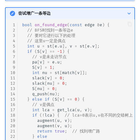
尝试增广一条等边
 1
bool
on_found_edge
(
const
edge
&
e
)
{
 2
// BFS时找到一条等边e
 3
// 要对它进行以下的处理
 4
// 这里u一定是偶点
 5
int
u
=
st
[
e
.
u
],
v
=
st
[
e
.
v
];
 6
if
(
S
[
v
]
==
-1
)
{
 7
// v是未走访节点
 8
pa
[
v
]
=
e
.
u
;
 9
S
[
v
]
=
1
;
10
int
nu
=
st
[
match
[
v
]];
11
slack
[
v
]
=
0
;
12
slack
[
nu
]
=
0
;
13
S
[
nu
]
=
0
;
14
q_push
(
nu
);
15
}
else
if
(
S
[
v
]
==
0
)
{
16
// v是偶点
17
int
lca
=
get_lca
(
u
,
v
);
18
if
(
!
lca
)
{
// lca=0表示u,v在不同的交错树上，
19
augment
(
u
,
v
);
20
augment
(
v
,
u
);
21
return
true
;
// 找到增广路
22
}
else