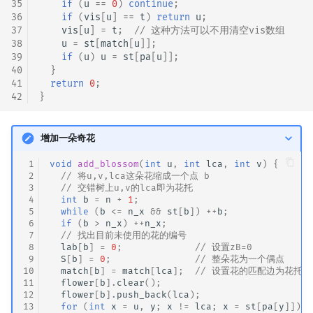
35
if
(
u
==
0
)
continue
;
36
if
(
vis
[
u
]
==
t
)
return
u
;
37
vis
[
u
]
=
t
;
// 这种方法可以不用清空vis数组
38
u
=
st
[
match
[
u
]];
39
if
(
u
)
u
=
st
[
pa
[
u
]];
40
}
41
return
0
;
42
}
增加一朵奇花
 1
void
add_blossom
(
int
u
,
int
lca
,
int
v
)
{
 2
// 将u,v,lca这朵花缩成一个点 b
 3
// 交错树上u,v的lca即为花托
 4
int
b
=
n
+
1
;
 5
while
(
b
<=
n_x
&&
st
[
b
])
++
b
;
 6
if
(
b
>
n_x
)
++
n_x
;
 7
// 找出目前未使用的花的编号
 8
lab
[
b
]
=
0
;
// 设置zB=0
 9
S
[
b
]
=
0
;
// 整朵花为一个偶点
10
match
[
b
]
=
match
[
lca
];
// 设置花的匹配边为花托
11
flower
[
b
].
clear
();
12
flower
[
b
].
push_back
(
lca
);
13
for
(
int
x
=
u
,
y
;
x
!=
lca
;
x
=
st
[
pa
[
y
]])
{