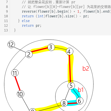
 7
// 就把整朵花反转，重新计算 pr
 8
// 让 flower[b][0]~flower[b][pr] 为花里的交替路
 9
reverse
(
flower
[
b
].
begin
()
+
1
,
flower
[
b
].
end
(
10
return
(
int
)
flower
[
b
].
size
()
-
pr
;
11
}
else
12
return
pr
;
13
}