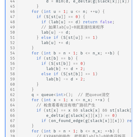
44
d
=
min
(
d
,
e_delta
(
g
[
slack
[
x
]][
x
])
/
45
}
46
for
(
int
u
=
1
;
u
<=
n
;
++
u
)
{
47
if
(
S
[
st
[
u
]]
==
0
)
{
48
if
(
lab
[
u
]
==
d
)
return
false
;
49
// 如果lab[u]=0就直接结束程序
50
lab
[
u
]
-=
d
;
51
}
else
if
(
S
[
st
[
u
]]
==
1
)
52
lab
[
u
]
+=
d
;
53
}
54
for
(
int
b
=
n
+
1
;
b
<=
n_x
;
++
b
)
{
55
if
(
st
[
b
]
==
b
)
{
56
if
(
S
[
st
[
b
]]
==
0
)
57
lab
[
b
]
+=
d
*
2
;
58
else
if
(
S
[
st
[
b
]]
==
1
)
59
lab
[
b
]
-=
d
*
2
;
60
}
61
}
62
q
=
queue
<
int
>
();
// 把queue清空
63
for
(
int
x
=
1
;
x
<=
n_x
;
++
x
)
{
64
// 检查看看有没有增广路径产生
65
if
(
st
[
x
]
==
x
&&
slack
[
x
]
&&
st
[
slack
[
x
]
66
e_delta
(
g
[
slack
[
x
]][
x
])
==
0
)
67
if
(
on_found_edge
(
g
[
slack
[
x
]][
x
]))
retu
68
}
69
for
(
int
b
=
n
+
1
;
b
<=
n_x
;
++
b
)
{
70
// EXPAND的操作，把所有lab[b]=0的奇花拆开