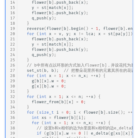
14
flower
[
b
].
push_back
(
x
);
15
y
=
st
[
match
[
x
]];
16
flower
[
b
].
push_back
(
y
);
17
q_push
(
y
);
18
}
19
reverse
(
flower
[
b
].
begin
()
+
1
,
flower
[
b
].
end
(
20
for
(
int
x
=
v
,
y
;
x
!=
lca
;
x
=
st
[
pa
[
y
]])
{
21
flower
[
b
].
push_back
(
x
);
22
y
=
st
[
match
[
x
]];
23
flower
[
b
].
push_back
(
y
);
24
q_push
(
y
);
25
}
26
// b中所有点以环形的方式加入flower[b]，并设花托为首
27
set_st
(
b
,
b
);
// 把整朵花里所有的元素其所在的花设
28
for
(
int
x
=
1
;
x
<=
n_x
;
++
x
)
{
29
g
[
b
][
x
].
w
=
0
;
30
g
[
x
][
b
].
w
=
0
;
31
}
32
for
(
int
x
=
1
;
x
<=
n
;
++
x
)
{
33
flower_from
[
b
][
x
]
=
0
;
34
}
35
for
(
size_t
i
=
0
;
i
<
flower
[
b
].
size
();
++
i
)
36
int
xs
=
flower
[
b
][
i
];
37
for
(
int
x
=
1
;
x
<=
n_x
;
++
x
)
{
38
// 设置b和x相邻的边为b里面和x相邻的边e_delta最
39
if
(
g
[
b
][
x
].
w
==
0
||
e_delta
(
g
[
xs
][
x
])
<