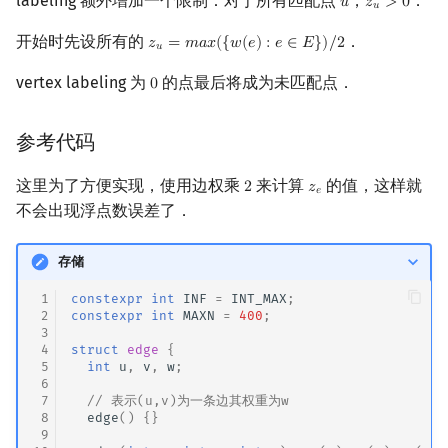
labeling 额外增加一个限制：对于所有匹配点
，
．
𝑢
𝑧
>
0
u
z
u
>
0
𝑢
开始时先设所有的
．
𝑧
=
𝑚
𝑎
𝑥
(
{
𝑤
(
𝑒
)
:
𝑒
∈
𝐸
}
)
/
2
z
u
=
m
a
x
(
{
w
(
e
)
:
e
∈
E
}
)
/
2
𝑢
vertex labeling 为
的点最后将成为未匹配点．
0
0
参考代码
这里为了方便实现，使用边权乘
来计算
的值，这样就
2
𝑧
2
z
e
𝑒
不会出现浮点数误差了．
存储
 1
constexpr
int
INF
=
INT_MAX
;
 2
constexpr
int
MAXN
=
400
;
 3
 4
struct
edge
{
 5
int
u
,
v
,
w
;
 6
 7
// 表示(u,v)为一条边其权重为w
 8
edge
()
{}
 9