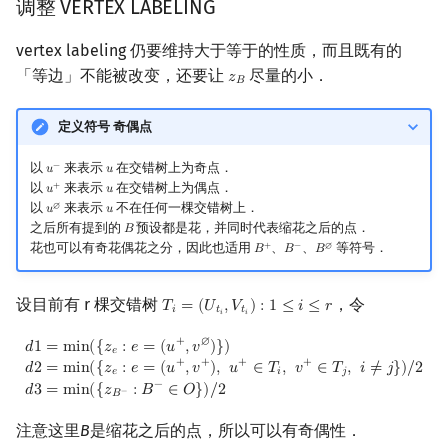
调整 VERTEX LABELING
vertex labeling 仍要维持大于等于的性质，而且既有的
「等边」不能被改变，还要让
尽量的小．
𝑧
z
B
𝐵
定义符号 奇偶点
以
来表示
在交错树上为奇点．
−
𝑢
𝑢
u
−
u
以
来表示
在交错树上为偶点．
+
𝑢
𝑢
u
+
u
以
来表示
不在任何一棵交错树上．
∅
𝑢
𝑢
u
∅
u
之后所有提到的
预设都是花，并同时代表缩花之后的点．
𝐵
B
花也可以有奇花偶花之分，因此也适用
、
、
等符号．
+
−
∅
𝐵
𝐵
𝐵
B
+
B
−
B
∅
设目前有 r 棵交错树
，令
𝑇
=
(
𝑈
,
𝑉
)
:
1
≤
𝑖
≤
𝑟
T
i
=
(
U
t
i
,
V
t
i
)
:
1
≤
i
≤
r
𝑖
𝑡
𝑡
𝑖
𝑖
+
∅
d
1
=
min
(
{
z
e
:
e
=
(
u
+
,
v
∅
)
}
)
d
2
=
min
(
{
z
e
:
e
=
(
u
+
,
v
+
)
,
u
+
∈
T
i
,
v
+
∈
T
j
,
i
≠
j
𝑑
1
=
m
i
n
(
{
𝑧
:
𝑒
=
(
𝑢
,
𝑣
)
}
)
𝑒
+
+
+
+
𝑑
2
=
m
i
n
(
{
𝑧
:
𝑒
=
(
𝑢
,
𝑣
)
,
𝑢
∈
𝑇
,
𝑣
∈
𝑇
,
𝑖
≠
𝑗
}
)
/
2
𝑒
𝑖
𝑗
−
𝑑
3
=
m
i
n
(
{
𝑧
:
𝐵
∈
𝑂
}
)
/
2
−
𝐵
注意这里
B
是缩花之后的点，所以可以有奇偶性．