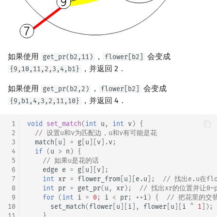
如果使用
，
会变成
get_pr(b2,11)
flower[b2]
，并返回 2．
{9,10,11,2,3,4,b1}
如果使用
，
会变成
get_pr(b2,2)
flower[b2]
，并返回 4．
{9,b1,4,3,2,11,10}
 1
void
set_match
(
int
u
,
int
v
)
{
 2
// 设置u和v为匹配边，u和v有可能是花
 3
match
[
u
]
=
g
[
u
][
v
].
v
;
 4
if
(
u
>
n
)
{
 5
// 如果u是花的话
 6
edge
e
=
g
[
u
][
v
];
 7
int
xr
=
flower_from
[
u
][
e
.
u
];
// 找出e.u在f
 8
int
pr
=
get_pr
(
u
,
xr
);
// 找出xr的位置并让0
 9
for
(
int
i
=
0
;
i
<
pr
;
++
i
)
{
// 把花里的
10
set_match
(
flower
[
u
][
i
],
flower
[
u
][
i
^
1
]);
11
}