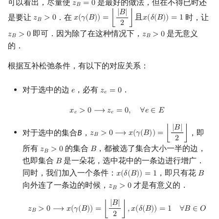
可以看出，尽量使
是最好的做法，但在不得已时还
𝑧
=
0
z
B
=
0
𝐵
|
𝐵
|
是要让
．在
时，让
𝑧
>
0
𝑥
(
𝛾
(
𝐵
)
)
=
⌊
⌋
且
𝑥
(
𝛿
(
𝐵
)
)
=
1
z
B
>
0
x
(
γ
(
B
)
)
=
⌊
|
B
|
2
⌋
且
x
(
δ
(
B
)
)
=
1
𝐵
2
即可．因为除了在这种情况下，
是无意义
𝑧
>
0
𝑧
>
0
z
B
>
0
z
B
>
0
𝐵
𝐵
的．
根据互补松弛条件，有以下的对应关系：
对于选中的边
，必有
．
𝑒
𝑧
=
0
e
z
e
=
0
𝑒
x
e
>
0
⟶
z
e
=
0
,
∀
e
∈
E
𝑥
>
0
⟶
𝑧
=
0
,
∀
𝑒
∈
𝐸
𝑒
𝑒
|
𝐵
|
对于选中的集合
B
，
，即
𝑧
>
0
⟶
𝑥
(
𝛾
(
𝐵
)
)
=
⌊
⌋
z
B
>
0
⟶
x
(
γ
(
B
)
)
=
⌊
|
B
|
2
⌋
𝐵
2
所有
的集合
，都被选了集合大小一半的边，
𝑧
>
0
𝐵
z
B
>
0
B
𝐵
也即集合
是一朵花，选中花中的一条边进行增广．
𝐵
B
同时，我们加入一个条件：
，即只有花
𝑥
(
𝛿
(
𝐵
)
)
=
1
𝐵
x
(
δ
(
B
)
)
=
1
B
向外连了一条边的时候，
才是有意义的．
𝑧
>
0
z
B
>
0
𝐵
z
B
>
0
⟶
x
(
γ
(
B
)
)
=
⌊
|
B
|
2
⌋
,
x
(
δ
(
B
)
)
=
1
∀
B
∈
O
|
𝐵
|
𝑧
>
0
⟶
𝑥
(
𝛾
(
𝐵
)
)
=
⌊
⌋
,
𝑥
(
𝛿
(
𝐵
)
)
=
1
∀
𝐵
∈
𝑂
𝐵
2