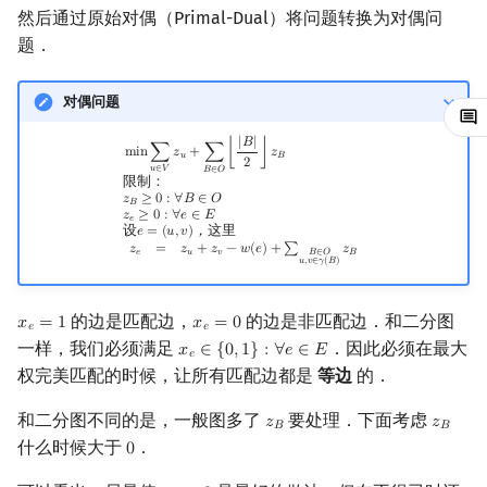
Min_25 筛
然后通过原始对偶（Primal-Dual）将问题转换为对偶问
题．
洲阁筛
对偶问题
类欧几里德算法
min
∑
u
∈
V
z
u
+
∑
B
∈
O
⌊
|
B
|
2
⌋
z
B
限制：
z
B
≥
0
:
∀
B
∈
O
z
e
≥
0
:
∀
e
∈
E
设
e
=
(
u
,
v
)
，
这里
z
|
𝐵
|
m
i
n
∑
𝑧
+
∑
⌊
⌋
𝑧
𝑢
𝐵
2
𝑢
∈
𝑉
𝐵
∈
𝑂
Meissel–Lehmer 算法
限制：
𝑧
≥
0
:
∀
𝐵
∈
𝑂
𝐵
𝑧
≥
0
:
∀
𝑒
∈
𝐸
𝑒
连分数
设
𝑒
=
(
𝑢
,
𝑣
)
，
这里
𝑧
=
𝑧
+
𝑧
−
𝑤
(
𝑒
)
+
∑
𝑧
𝑒
𝑢
𝑣
𝐵
𝐵
∈
𝑂
𝑢
,
𝑣
∈
𝛾
(
𝐵
)
Stern–Brocot 树与 Farey
的边是匹配边，
的边是非匹配边．和二分图
𝑥
=
1
𝑥
=
0
x
e
=
1
x
e
=
0
𝑒
𝑒
二次域
一样，我们必须满足
．因此必须在最大
𝑥
∈
{
0
,
1
}
:
∀
𝑒
∈
𝐸
x
e
∈
{
0
,
1
}
:
∀
e
∈
E
𝑒
权完美匹配的时候，让所有匹配边都是
等边
的．
Pell 方程
和二分图不同的是，一般图多了
要处理．下面考虑
𝑧
𝑧
z
B
z
B
𝐵
𝐵
什么时候大于
．
0
0