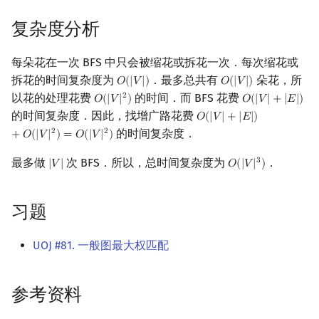
复杂度分析
每朵花在一次 BFS 中只会被缩花或拆花一次．每次缩花或
拆花的时间复杂度为
．最多总共有
朵花，所
𝑂
(
|
𝑉
|
)
𝑂
(
|
𝑉
|
)
O
(
|
V
|
)
O
(
|
V
|
)
以花的处理花费
的时间．而 BFS 花费
2
𝑂
(
|
𝑉
|
)
𝑂
(
|
𝑉
|
+
|
𝐸
|
)
O
(
|
V
|
2
)
O
(
|
V
|
+
|
E
|
)
的时间复杂度．因此，找增广路花费
𝑂
(
|
𝑉
|
+
|
𝐸
|
)
O
(
|
V
|
+
|
E
|
)
+
O
(
|
V
|
2
)
=
O
(
|
V
的时间复杂度．
2
2
+
𝑂
(
|
𝑉
|
)
=
𝑂
(
|
𝑉
|
)
最多做
次 BFS．所以，总时间复杂度为
．
3
|
𝑉
|
𝑂
(
|
𝑉
|
)
|
V
|
O
(
|
V
|
3
)
习题
UOJ #81. 一般图最大权匹配
参考资料