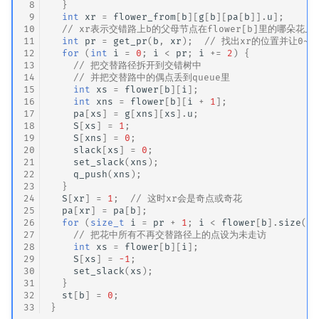
 8
}
 9
int
xr
=
flower_from
[
b
][
g
[
b
][
pa
[
b
]].
u
];
10
// xr表示交错路上b的父母节点在flower[b]里的哪朵花上
11
int
pr
=
get_pr
(
b
,
xr
);
// 找出xr的位置并让0~
12
for
(
int
i
=
0
;
i
<
pr
;
i
+=
2
)
{
13
// 把交替路径拆开到交错树中
14
// 并把交替路中的偶点丢到queue里
15
int
xs
=
flower
[
b
][
i
];
16
int
xns
=
flower
[
b
][
i
+
1
];
17
pa
[
xs
]
=
g
[
xns
][
xs
].
u
;
18
S
[
xs
]
=
1
;
19
S
[
xns
]
=
0
;
20
slack
[
xs
]
=
0
;
21
set_slack
(
xns
);
22
q_push
(
xns
);
23
}
24
S
[
xr
]
=
1
;
// 这时xr会是奇点或奇花
25
pa
[
xr
]
=
pa
[
b
];
26
for
(
size_t
i
=
pr
+
1
;
i
<
flower
[
b
].
size
();
27
// 把花中所有不再交替路径上的点设为未走访
28
int
xs
=
flower
[
b
][
i
];
29
S
[
xs
]
=
-1
;
30
set_slack
(
xs
);
31
}
32
st
[
b
]
=
0
;
33
}