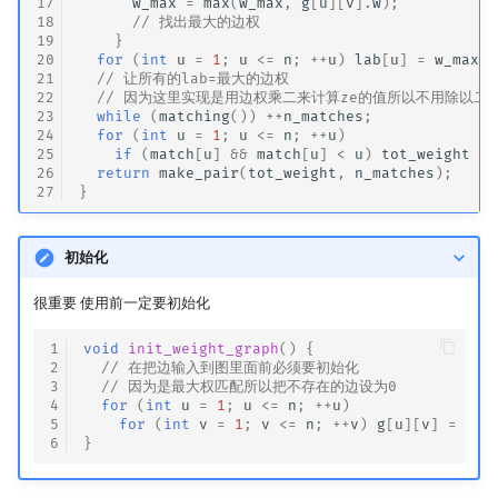
17
w_max
=
max
(
w_max
,
g
[
u
][
v
].
w
);
18
// 找出最大的边权
19
}
20
for
(
int
u
=
1
;
u
<=
n
;
++
u
)
lab
[
u
]
=
w_max
;
21
// 让所有的lab=最大的边权
22
// 因为这里实现是用边权乘二来计算ze的值所以不用除以二
23
while
(
matching
())
++
n_matches
;
24
for
(
int
u
=
1
;
u
<=
n
;
++
u
)
25
if
(
match
[
u
]
&&
match
[
u
]
<
u
)
tot_weight
+=
26
return
make_pair
(
tot_weight
,
n_matches
);
27
}
初始化
很重要 使用前一定要初始化
1
void
init_weight_graph
()
{
2
// 在把边输入到图里面前必须要初始化
3
// 因为是最大权匹配所以把不存在的边设为0
4
for
(
int
u
=
1
;
u
<=
n
;
++
u
)
5
for
(
int
v
=
1
;
v
<=
n
;
++
v
)
g
[
u
][
v
]
=
edg
6
}