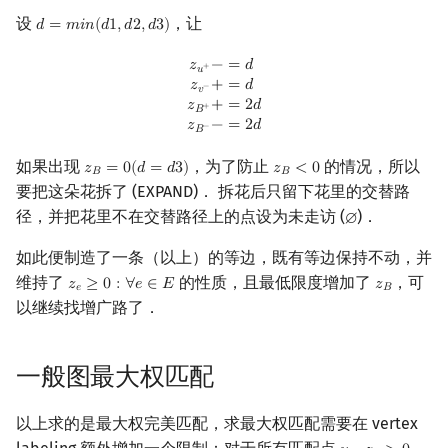
设
，让
𝑑
=
𝑚
𝑖
𝑛
(
𝑑
1
,
𝑑
2
,
𝑑
3
)
d
=
m
i
n
(
d
1
,
d
2
,
d
3
)
z
u
+
−
=
d
z
v
−
+
=
d
z
B
+
+
=
2
d
z
B
−
−
=
2
d
𝑧
−
=
𝑑
+
𝑢
𝑧
+
=
𝑑
−
𝑣
𝑧
+
=
2
𝑑
+
𝐵
𝑧
−
=
2
𝑑
−
𝐵
如果出现
，为了防止
的情况，所以
𝑧
=
0
(
𝑑
=
𝑑
3
)
𝑧
<
0
z
B
=
0
(
d
=
d
3
)
z
B
<
0
𝐵
𝐵
要把这朵花拆了 (EXPAND)． 拆花后只留下花里的交替路
径，并把花里不在交替路径上的点设为未走访 (
)．
∅
∅
如此便制造了一条（以上）的等边，既有等边保持不动，并
维持了
的性质，且最低限度增加了
，可
𝑧
≥
0
:
∀
𝑒
∈
𝐸
𝑧
z
e
≥
0
:
∀
e
∈
E
z
B
𝑒
𝐵
以继续找增广路了．
一般图最大权匹配
以上求的是最大权完美匹配，求最大权匹配需要在 vertex