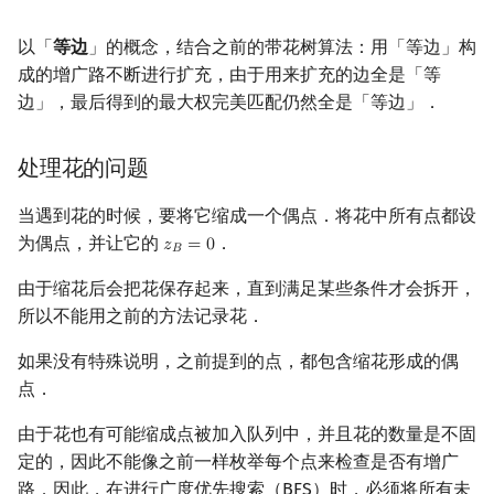
以「
等边
」的概念，结合之前的带花树算法：用「等边」构
成的增广路不断进行扩充，由于用来扩充的边全是「等
边」，最后得到的最大权完美匹配仍然全是「等边」．
处理花的问题
当遇到花的时候，要将它缩成一个偶点．将花中所有点都设
为偶点，并让它的
．
𝑧
=
0
z
B
=
0
𝐵
由于缩花后会把花保存起来，直到满足某些条件才会拆开，
所以不能用之前的方法记录花．
如果没有特殊说明，之前提到的点，都包含缩花形成的偶
点．
由于花也有可能缩成点被加入队列中，并且花的数量是不固
定的，因此不能像之前一样枚举每个点来检查是否有增广
路．因此，在进行广度优先搜索（BFS）时，必须将所有未