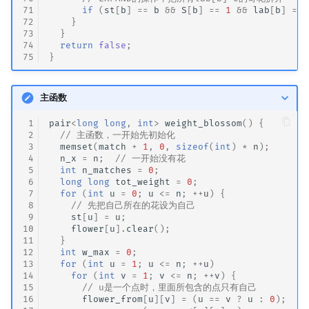
71
if
(
st
[
b
]
==
b
&&
S
[
b
]
==
1
&&
lab
[
b
]
==
72
}
73
}
74
return
false
;
75
}
主函数
 1
pair
<
long
long
,
int
>
weight_blossom
()
{
 2
// 主函数，一开始先初始化
 3
memset
(
match
+
1
,
0
,
sizeof
(
int
)
*
n
);
 4
n_x
=
n
;
// 一开始没有花
 5
int
n_matches
=
0
;
 6
long
long
tot_weight
=
0
;
 7
for
(
int
u
=
0
;
u
<=
n
;
++
u
)
{
 8
// 先把自己所在的花设为自己
 9
st
[
u
]
=
u
;
10
flower
[
u
].
clear
();
11
}
12
int
w_max
=
0
;
13
for
(
int
u
=
1
;
u
<=
n
;
++
u
)
14
for
(
int
v
=
1
;
v
<=
n
;
++
v
)
{
15
// u是一个点时，里面所包含的点只有自己
16
flower_from
[
u
][
v
]
=
(
u
==
v
?
u
:
0
);