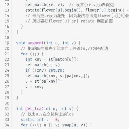
12
set_match
(
xr
,
v
);
// 设置(xr,v)为匹配边
13
rotate
(
flower
[
u
].
begin
(),
flower
[
u
].
begin
()
+
14
// 最后把pr设为花托，因为花的存法是flower[u][0]
15
// 所以要把flower[u][pr] rotate 到最前面
16
}
17
}
18
19
void
augment
(
int
u
,
int
v
)
{
20
// 把u和u的祖先全部增广，并设(u,v)为匹配边
21
for
(;;)
{
22
int
xnv
=
st
[
match
[
u
]];
23
set_match
(
u
,
v
);
24
if
(
!
xnv
)
return
;
25
set_match
(
xnv
,
st
[
pa
[
xnv
]]);
26
u
=
st
[
pa
[
xnv
]];
27
v
=
xnv
;
28
}
29
}
30
31
int
get_lca
(
int
u
,
int
v
)
{
32
// 找出u,v在交错树上的lca
33
static
int
t
=
0
;
34
for
(
++
t
;
u
||
v
;
swap
(
u
,
v
))
{