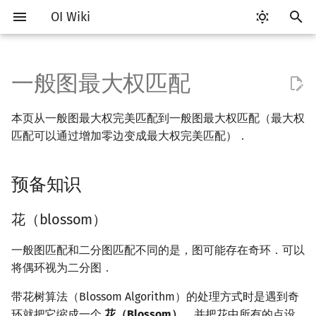
OI Wiki
键
入
一般图最大权匹配
Getting Started
比赛相关简介
工具软件简介
语言基础简介
算法基础简介
搜索部分简介
动态规划部分简介
字符串部分简介
数学部分简介
数据结构部分简介
树基础
最短路
最小生成树
强连通分量
网络流简介
预备知识
计算几何部分简介
杂项简介
RMQ
OI 赛事与赛制
题型概述
读入、输出优化
Vim
评测工具简介
Testlib 简介
Hello, World!
C++ 标准库简介
类
复杂度简介
排序简介
DP 优化简介
后缀数组简介
数字系统简介
数论基础
多项式与生成函数简介
排列组合
线性代数简介
线性规划基础
基本概念
基本概念
博弈论简介
插值
并查集
堆简介
分块思想
线段树基础
二叉搜索树 & 平衡树
可持久化数据结构简介
线段树套线段树
Link Cut Tree
离线算法简介
随机函数
以
本页从一般图最大权完美匹配到一般图最大权匹配（最大权
开
关于本项目
赛事
代码编辑工具
C++ 基础
复杂度
DFS（搜索）
动态规划基础
字符串基础
布尔代数
栈
树的直径
差分约束
最小树形图
双连通分量
最大流
二维计算几何基础
离散化
并查集应用
花（blossom）
ICPC/CCPC 赛事与赛制
交互题
分段打表
Emacs
Arbiter
通用
C++ 语法基础
STL 容器
命名空间
均摊复杂度
选择排序
单调队列/单调栈优化
最优原地后缀排序算法
进位制
模算术简介
代数基本定理
抽屉原理
向量
单纯形法
群论
条件概率与独立性
公平组合游戏
数值积分
并查集复杂度
二叉堆
块状数组
线段树合并 & 分裂
Treap
可持久化线段树
平衡树套线段树
全局平衡二叉树
CDQ 分治
随机化技巧
匹配可以通过增加零边变成最大权完美匹配）．
始
如何参与
题型
评测工具
C++ 标准库
枚举
BFS（搜索）
记忆化搜索
标准库
数字系统
队列
树的中心
k 短路
最小直径生成树
割点和桥
最小割
三维计算几何基础
双指针
括号序列
顶标（vertex labeling）和
常见错误
VS Code
Cena
Generator
变量
STL 算法
值类别
冒泡排序
斜率优化
平衡三进制
素数
快速傅里叶变换
容斥原理
内积和外积
环论
随机变量
零和游戏
高斯消元
配对堆
块状链表
李超线段树
Splay 树
可持久化块状数组
线段树套平衡树
Euler Tour Tree
整体二分
爬山算法
搜
预备知识
等边（Equality Edge）
OI Wiki 不是什么
学习路线
命令行
C++ 进阶
模拟
双向搜索
背包 DP
字符串匹配
位操作
链表
树的重心
同余最短路
圆方树
费用流
距离
离线算法
线段树与离线询问
常见技巧
Atom
CCR Plus
Validator
运算
bitset
重载运算符
插入排序
四边形不等式优化
格雷码
最大公约数
快速数论变换
斐波那契数列
矩阵
域论
随机变量的数字特征
非公平组合游戏
牛顿迭代法
左偏树
树分块
猫树
WBLT
可持久化平衡树
树状数组套权值线段树
Top Tree
莫队算法
模拟退火
索
一般图最大权完美匹配的线性
花（blossom）
规划
格式手册
学习资源
命令行编译与调试
C++ 与其他常用语言的区别
递归 & 分治
启发式搜索
区间 DP
字符串哈希
二进制集合操作
哈希表
最近公共祖先
点/边连通度
上下界网络流
Pick 定理
分数规划
Eclipse
Lemon
Interactor
流程控制语句
string
引用
计数排序
Slope Trick 优化
欧拉函数
快速沃尔什变换
错位排列
初等变换
Schreier–Sims 算法
概率不等式
Sqrt Tree
区间最值操作 & 区间历史
替罪羊树
可持久化字典树
分块套树状数组
一般图匹配和二分图匹配不同的是，图可能存在奇环．可以
值
将偶环视为二分图．
定义
数学符号表
技巧
编译器
Pascal 转 C++ 急救
贪心
A*
DAG 上的 DP
字典树 (Trie)
高精度计算
并查集
树链剖分
Stoer–Wagner 算法
三角剖分
随机化
Notepad++
Checker
高级数据类型
pair
常量
基数排序
WQS 二分
筛法
Chirp Z 变换
卡特兰数
行列式
笛卡尔树
可持久化可并堆
Kinetic Tournament Tree
带花树算法（Blossom Algorithm）的处理方式时是遇到奇
对偶问题
F.A.Q.
出题
WSL (Windows 10)
Python 速成
排序
迭代加深搜索
树形 DP
前缀函数与 KMP 算法
快速幂
堆
树上启发式合并
凸包
悬线法
Kate
函数
新版 C++ 特性
快速排序
状态设计优化
分解质因数
多项式牛顿迭代
斯特林数
线性空间
Size Balanced Tree
环就把它缩成一个
花（Blossom）
，并把花中所有的点设