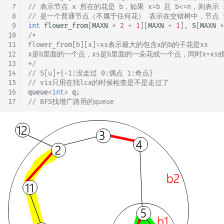
 7
// 表示节点 x 所在的花是 b．如果 x=b 且 b<=n，则表示 
 8
// 是一个普通节点（不属于任何花） 表示在交错树中，节点 v
 9
int
flower_from
[
MAXN
*
2
+
1
][
MAXN
+
1
],
S
[
MAXN
*
10
/*
11
flower_from[b][x]=xs表示最大的包含x的b的子花是xs
12
x是b里面的一个点，xs是b里面的一朵花或一个点，同时x=xs
13
*/
14
// S[u]={-1:没走过 0:偶点 1:奇点}
15
// vis只用在找lca的时候检查是不是走过了
16
queue
<
int
>
q
;
17
// BFS找增广路用的queue