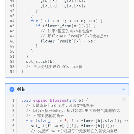
40
g
[
b
][
x
]
=
g
[
xs
][
x
];
41
g
[
x
][
b
]
=
g
[
x
][
xs
];
42
}
43
}
44
for
(
int
x
=
1
;
x
<=
n
;
++
x
)
{
45
if
(
flower_from
[
xs
][
x
])
{
46
// 如果b里面的点xs有包含x
47
// 那flower_from[b][x]就会是xs
48
flower_from
[
b
][
x
]
=
xs
;
49
}
50
}
51
}
52
set_slack
(
b
);
53
// 最后必须要设置b的slack值
54
}
拆花
 1
void
expand_blossom
(
int
b
)
{
 2
// b是奇花且zB=0时，必须要把b拆开
 3
// 因为只拆开b而已，所以如果b里面有包含其他的花
 4
// 不需要把他们拆开
 5
for
(
size_t
i
=
0
;
i
<
flower
[
b
].
size
();
++
i
)
 6
set_st
(
flower
[
b
][
i
],
flower
[
b
][
i
]);
 7
// 先把flower[b]里每个元素所在的花设为自己