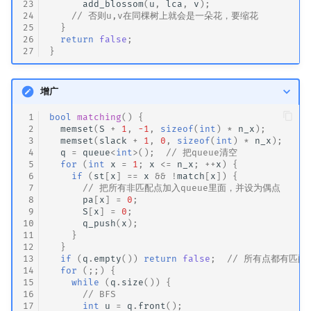
23
add_blossom
(
u
,
lca
,
v
);
24
// 否则u,v在同棵树上就会是一朵花，要缩花
25
}
26
return
false
;
27
}
增广
 1
bool
matching
()
{
 2
memset
(
S
+
1
,
-1
,
sizeof
(
int
)
*
n_x
);
 3
memset
(
slack
+
1
,
0
,
sizeof
(
int
)
*
n_x
);
 4
q
=
queue
<
int
>
();
// 把queue清空
 5
for
(
int
x
=
1
;
x
<=
n_x
;
++
x
)
{
 6
if
(
st
[
x
]
==
x
&&
!
match
[
x
])
{
 7
// 把所有非匹配点加入queue里面，并设为偶点
 8
pa
[
x
]
=
0
;
 9
S
[
x
]
=
0
;
10
q_push
(
x
);
11
}
12
}
13
if
(
q
.
empty
())
return
false
;
// 所有点都有匹配
14
for
(;;)
{
15
while
(
q
.
size
())
{
16
// BFS
17
int
u
=
q
.
front
();