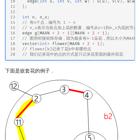
10
edge
(
int
u
,
int
v
,
int
w
)
:
u
(
u
),
v
(
v
),
w
(
w
)
11
};
12
13
int
n
,
n_x
;
14
// 有n个点，编号为 1 ~ n
15
// n_x表示当前点加上花的数量，编号从n+1到n_x为花的节点
16
edge
g
[
MAXN
*
2
+
1
][
MAXN
*
2
+
1
];
17
// 图用邻接矩阵存储，因为最多有n-1朵花，所以大小为MAXN*
18
vector
<
int
>
flower
[
MAXN
*
2
+
1
];
19
// flower[b]记录了花b中有哪些点
20
// 我们记录花中的点的方式是只记录花里面的最外层花
下面是嵌套花的例子．