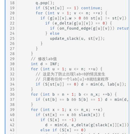
18
q
.
pop
();
19
if
(
S
[
st
[
u
]]
==
1
)
continue
;
20
for
(
int
v
=
1
;
v
<=
n
;
++
v
)
{
21
if
(
g
[
u
][
v
].
w
>
0
&&
st
[
u
]
!=
st
[
v
])
{
22
if
(
e_delta
(
g
[
u
][
v
])
==
0
)
{
23
if
(
on_found_edge
(
g
[
u
][
v
]))
return
24
}
else
25
update_slack
(
u
,
st
[
v
]);
26
}
27
}
28
}
29
// 修改lab值
30
int
d
=
INF
;
31
for
(
int
u
=
1
;
u
<=
n
;
++
u
)
{
32
// 这是为了防止出现lab<0的情况发生
33
// 只要有任何一个lab[u]=0就结束程序
34
if
(
S
[
st
[
u
]]
==
0
)
d
=
min
(
d
,
lab
[
u
]);
35
}
36
for
(
int
b
=
n
+
1
;
b
<=
n_x
;
++
b
)
{
37
if
(
st
[
b
]
==
b
&&
S
[
b
]
==
1
)
d
=
min
(
d
,
l
38
}
39
for
(
int
x
=
1
;
x
<=
n_x
;
++
x
)
40
if
(
st
[
x
]
==
x
&&
slack
[
x
])
{
41
if
(
S
[
x
]
==
-1
)
42
d
=
min
(
d
,
e_delta
(
g
[
slack
[
x
]][
x
]));
43
else
if
(
S
[
x
]
==
0
)