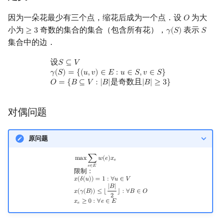
回文树
概率论
可持久化数据结构
Kahan 求和
二次剩余
因为一朵花最少有三个点，缩花后成为一个点．设
为大
𝑂
O
小为
奇数的集合的集合（包含所有花），
表示
≥
3
𝛾
(
𝑆
)
𝑆
≥
3
γ
(
S
)
S
序列自动机
博弈论
树套树
珂朵莉树/颜色段均摊
阶 & 原根
集合中的边．
最小表示法
数值算法
K-D Tree
空间优化简介
离散对数
设
S
⊆
V
γ
(
S
)
=
{
(
u
,
v
)
∈
E
:
u
∈
S
,
v
∈
S
}
O
=
{
B
⊆
V
:
|
B
|
是奇数且
|
B
|
≥
3
}
设
𝑆
⊆
𝑉
𝛾
(
𝑆
)
=
{
(
𝑢
,
𝑣
)
∈
𝐸
:
𝑢
∈
𝑆
,
𝑣
∈
𝑆
}
𝑂
=
{
𝐵
⊆
𝑉
:
|
𝐵
|
是奇数且
|
𝐵
|
≥
3
}
Lyndon 分解
序理论
动态树
高次剩余 & 单位根
Main–Lorentz 算法
杨氏矩阵
析合树
数论分块
对偶问题
拟阵
PQ 树
狄利克雷卷积
原问题
Berlekamp–Massey 算法
手指树
莫比乌斯反演
max
∑
e
∈
E
w
(
e
)
x
e
限制：
x
(
δ
(
u
)
)
=
1
:
∀
u
∈
V
x
(
γ
(
B
)
)
≤
⌊
|
B
|
2
⌋
:
∀
B
∈
O
x
e
≥
0
:
∀
e
∈
E
m
a
x
∑
𝑤
(
𝑒
)
𝑥
𝑒
𝑒
∈
𝐸
限制：
𝑥
(
𝛿
(
𝑢
)
)
=
1
:
∀
𝑢
∈
𝑉
霍夫曼树
杜教筛
|
𝐵
|
𝑥
(
𝛾
(
𝐵
)
)
≤
⌊
⌋
:
∀
𝐵
∈
𝑂
2
𝑥
≥
0
:
∀
𝑒
∈
𝐸
Powerful Number 筛
𝑒