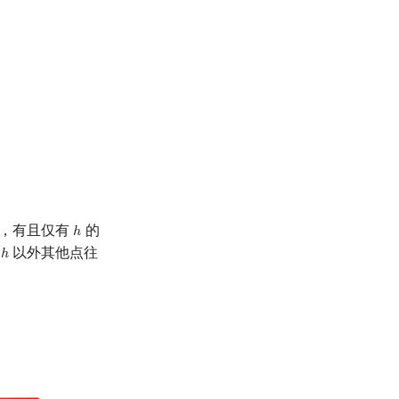
的，有且仅有
的
ℎ
h
了
以外其他点往
ℎ
h