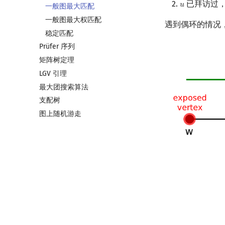
已拜访过，
𝑢
u
上下界网络流
一般图最大匹配
Stoer–Wagner 算法
一般图最大权匹配
遇到偶环的情况
稳定匹配
Prüfer 序列
矩阵树定理
LGV 引理
最大团搜索算法
支配树
图上随机游走