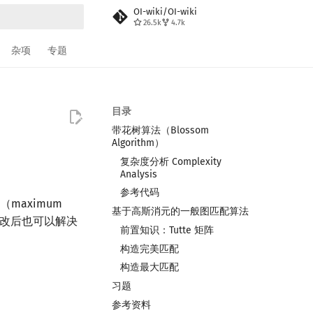
OI-wiki/OI-wiki
26.5k
4.7k
搜索
杂项
专题
目录
带花树算法（Blossom
Algorithm）
复杂度分析 Complexity
Analysis
参考代码
（maximum
基于高斯消元的一般图匹配算法
过一些修改后也可以解决
前置知识：Tutte 矩阵
构造完美匹配
构造最大匹配
习题
参考资料