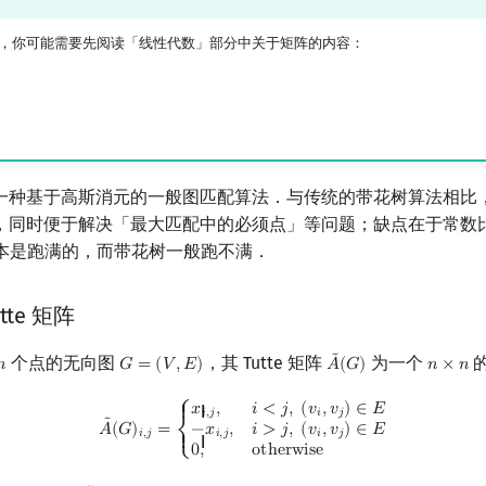
，你可能需要先阅读「线性代数」部分中关于矩阵的内容：
一种基于高斯消元的一般图匹配算法．与传统的带花树算法相比
，同时便于解决「最大匹配中的必须点」等问题；缺点在于常数
本是跑满的，而带花树一般跑不满．
te 矩阵
˜
个点的无向图
，其 Tutte 矩阵
为一个
𝑛
𝐺
=
(
𝑉
,
𝐸
)
𝐴
(
𝐺
)
𝑛
×
𝑛
n
G
=
(
V
,
E
)
A
~
(
G
)
n
×
n
A
~
(
G
)
i
,
j
=
{
x
i
,
j
,
i
<
j
,
(
v
i
,
v
j
)
∈
E
−
x
i
,
j
,
i
>
j
,
(
v
i
,
v
j
)
∈
E
0
,
otherwise
⎧
𝑥
,
𝑖
<
𝑗
,
(
𝑣
,
𝑣
)
∈
𝐸
{ {
𝑖
,
𝑗
𝑖
𝑗
˜
𝐴
(
𝐺
)
=
−
𝑥
,
𝑖
>
𝑗
,
(
𝑣
,
𝑣
)
∈
𝐸
𝑖
,
𝑗
𝑖
,
𝑗
𝑖
𝑗
⎨
{ {
0
,
o
t
h
e
r
w
i
s
e
⎩