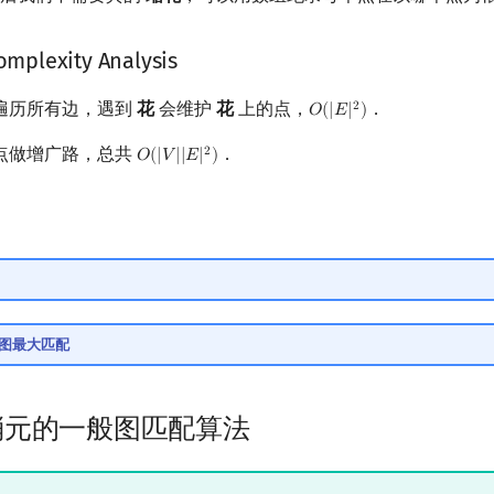
lexity Analysis
遍历所有边，遇到
花
会维护
花
上的点，
．
2
𝑂
(
|
𝐸
|
)
O
(
|
E
|
2
)
点做增广路，总共
．
2
𝑂
(
|
𝑉
|
|
𝐸
|
)
O
(
|
V
|
|
E
|
2
)
 一般图最大匹配
消元的一般图匹配算法