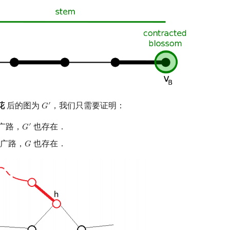
花
后的图为
，我们只需要证明：
′
𝐺
G
′
广路，
也存在．
′
𝐺
G
′
广路，
也存在．
𝐺
G