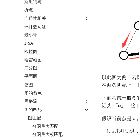
斯坦纳树
最近公共祖先
差分约束
最小生成树
拆点
树链剖分
k 短路
最小树形图
连通性相关
树上启发式合并
同余最短路
最小直径生成树
环计数问题
虚树
强连通分量
最小环
树分治
双连通分量
2-SAT
动态树分治
割点和桥
欧拉图
AHU 算法
圆方树
哈密顿图
树哈希
点/边连通度
二分图
树上随机游走
平面图
以此图为例，若
弦图
在两条匹配上，
图的着色
下面考虑一般图
网络流
记为
「o」
，接
图的匹配
网络流简介
最大流
图匹配
假设当前点是
𝑣
v
最小割
二分图最大匹配
未拜访过
𝑢
u
费用流
二分图最大权匹配