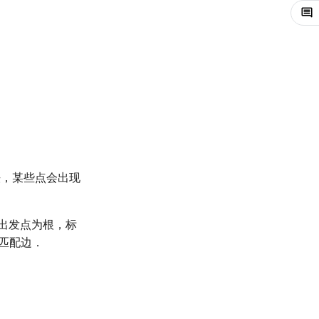
，某些点会出现
出发点为根，标
匹配边．
．