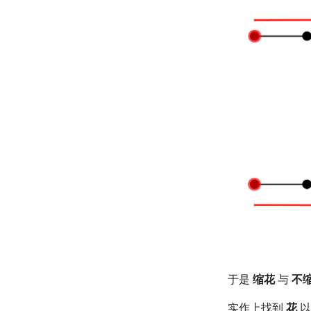
于是
缩花
与
不
实作上找到
花
以