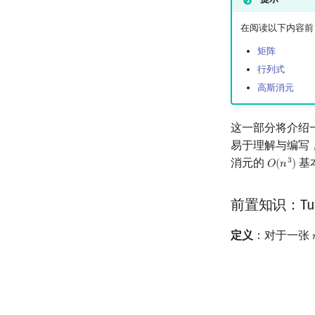
在阅读以下内容前
矩阵
行列式
高斯消元
这一部分将介绍
易于理解与编写
消元的
基
3
𝑂
(
𝑛
)
O
(
n
3
)
前置知识：Tut
定义
：对于一张