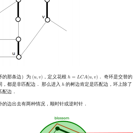
环的那条边）为
，定义花根
． 奇环是交替
(
𝑢
,
𝑣
)
ℎ
=
𝐿
𝐶
𝐴
(
𝑢
,
𝑣
)
(
u
,
v
)
h
=
L
C
A
(
u
,
v
)
同，都是非匹配边． 那么进入
的树边肯定是匹配边，环上除
ℎ
h
匹配边．
外的边出去有两种情况，顺时针或逆时针．