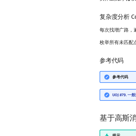
复杂度分析 Comp
每次找增广路，
枚举所有未匹配
参考代码
参考代码
UOJ #79.
基于高斯
提示