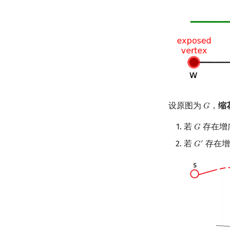
设原图为
，
缩
𝐺
G
若
存在增
𝐺
G
若
存在增
′
𝐺
G
′