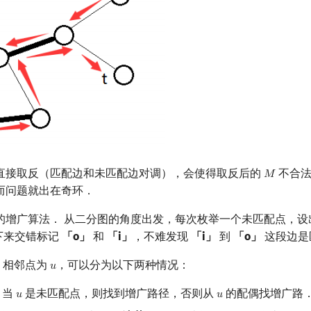
直接取反（匹配边和未匹配边对调），会使得取反后的
不合法
𝑀
M
而问题就出在奇环．
的增广算法． 从二分图的角度出发，每次枚举一个未匹配点，设
下来交错标记
「o」
和
「i」
，不难发现
「i」
到
「o」
这段边是
，相邻点为
，可以分为以下两种情况：
𝑢
u
，当
是未匹配点，则找到增广路径，否则从
的配偶找增广路
𝑢
𝑢
u
u