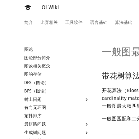
OI Wiki
简介
比赛相关
工具软件
语言基础
算法基础
一般图
图论
图论部分简介
图论相关概念
带花树算法（B
图的存储
DFS（图论）
开花算法（Blos
BFS（图论）
cardinality
树上问题
一般图最大权匹
有向无环图
树基础
拓扑排序
树的直径
一般图匹配和二分图
最短路问题
树的中心
生成树问题
树的重心
最短路