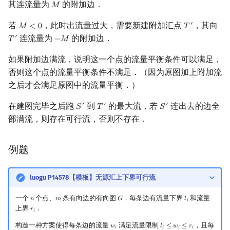
其连流量为
的附加边．
𝑀
M
回文树
概率论
可持久化数据结构
Kahan 求和
二次剩余
若
，此时出流量过大，需要新建附加汇点
，其向
′
𝑀
<
0
𝑇
M
<
0
T
′
序列自动机
博弈论
树套树
珂朵莉树/颜色段均摊
阶 & 原根
连流量为
的附加边．
′
𝑇
−
𝑀
T
′
−
M
如果附加边满流，说明这一个点的流量平衡条件可以满足，
最小表示法
数值算法
K-D Tree
空间优化简介
离散对数
否则这个点的流量平衡条件不满足．（因为原图加上附加流
之后才会满足原图中的流量平衡．）
Lyndon 分解
序理论
动态树
高次剩余 & 单位根
在建图完毕之后跑
到
的最大流，若
连出去的边全
′
′
′
𝑆
𝑇
𝑆
S
′
T
′
S
′
Main–Lorentz 算法
杨氏矩阵
析合树
数论分块
部满流，则存在可行流，否则不存在．
拟阵
PQ 树
狄利克雷卷积
例题
Berlekamp–Massey 算法
手指树
莫比乌斯反演
luogu P14578【模板】无源汇上下界可行流
霍夫曼树
杜教筛
一个
个点、
条有向边的有向图
，每条边有流量下界
和流量
𝑛
𝑚
𝐺
𝑙
n
m
G
l
i
𝑖
上界
．
𝑟
r
i
𝑖
Powerful Number 筛
构造一种方案使得每条边的流量
满足流量限制
，且每
𝑤
𝑙
≤
𝑤
≤
𝑟
w
i
l
i
≤
w
i
≤
r
i
𝑖
𝑖
𝑖
𝑖