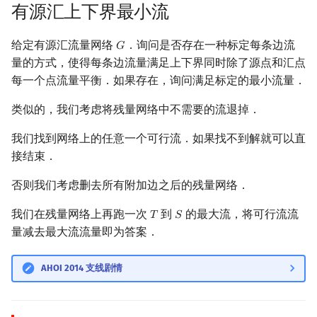
有源汇上下界最小流
给定有源汇流量网络
．询问是否存在一种标定每条边流
𝐺
G
量的方式，使得每条边流量满足上下界同时除了源点和汇点
每一个点流量平衡．如果存在，询问满足标定的最小流量．
类似的，我们考虑将残量网络中不需要的流退掉．
我们找到网络上的任意一个可行流．如果找不到解就可以直
接结束．
否则我们考虑删去所有附加边之后的残量网络．
我们在残量网络上再跑一次
到
的最大流，将可行流流
𝑇
𝑆
T
S
量减去最大流流量即为答案．
AHOI 2014 支线剧情