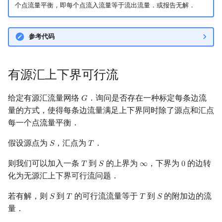
个点流量平衡，即每个点流入流量等于流出流量．或报告无解．
Min_25 筛
洲阁筛
参考代码
类欧几里德算法
有源汇上下界可行流
Meissel–Lehmer 算法
给定有源汇流量网络
．询问是否存在一种标定每条边流
𝐺
G
连分数
量的方式，使得每条边流量满足上下界同时除了源点和汇点
每一个点流量平衡．
Stern–Brocot 树与 Farey
假设源点为
，汇点为
．
𝑆
𝑇
S
T
二次域
则我们可以加入一条
到
的上界为
，下界为
的边转
𝑇
𝑆
∞
0
T
S
∞
0
化为无源汇上下界可行流问题．
Pell 方程
若有解，则
到
的可行流流量等于
到
的附加边的流
𝑆
𝑇
𝑇
𝑆
S
T
T
S
量．