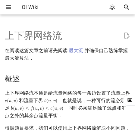
OI Wiki
键
入
上下界网络流
Getting Started
比赛相关简介
工具软件简介
语言基础简介
算法基础简介
搜索部分简介
动态规划部分简介
字符串部分简介
数学部分简介
数据结构部分简介
树基础
最短路
最小生成树
强连通分量
概述
图匹配
计算几何部分简介
杂项简介
RMQ
OI 赛事与赛制
题型概述
读入、输出优化
Vim
评测工具简介
Testlib 简介
Hello, World!
C++ 标准库简介
类
复杂度简介
排序简介
DP 优化简介
后缀数组简介
数字系统简介
数论基础
多项式与生成函数简介
排列组合
线性代数简介
线性规划基础
基本概念
基本概念
博弈论简介
插值
并查集
堆简介
分块思想
线段树基础
二叉搜索树 & 平衡树
可持久化数据结构简介
线段树套线段树
Link Cut Tree
离线算法简介
随机函数
以
在阅读这篇文章之前请先阅读
最大流
并确保自己熟练掌握
开
关于本项目
赛事
代码编辑工具
C++ 基础
复杂度
DFS（搜索）
动态规划基础
字符串基础
布尔代数
栈
树的直径
差分约束
最小树形图
双连通分量
无源汇上下界可行流
二分图最大匹配
二维计算几何基础
离散化
并查集应用
ICPC/CCPC 赛事与赛制
交互题
分段打表
Emacs
Arbiter
通用
C++ 语法基础
STL 容器
命名空间
均摊复杂度
选择排序
单调队列/单调栈优化
最优原地后缀排序算法
进位制
模算术简介
代数基本定理
抽屉原理
向量
单纯形法
群论
条件概率与独立性
公平组合游戏
数值积分
并查集复杂度
二叉堆
块状数组
线段树合并 & 分裂
Treap
可持久化线段树
平衡树套线段树
全局平衡二叉树
CDQ 分治
随机化技巧
最大流算法．
始
如何参与
题型
评测工具
C++ 标准库
枚举
BFS（搜索）
记忆化搜索
标准库
数字系统
队列
树的中心
k 短路
最小直径生成树
割点和桥
二分图最大权匹配
三维计算几何基础
双指针
括号序列
例题
常见错误
VS Code
Cena
Generator
变量
STL 算法
值类别
冒泡排序
斜率优化
平衡三进制
素数
快速傅里叶变换
容斥原理
内积和外积
环论
随机变量
零和游戏
高斯消元
配对堆
块状链表
李超线段树
Splay 树
可持久化块状数组
线段树套平衡树
Euler Tour Tree
整体二分
爬山算法
搜
概述
OI Wiki 不是什么
学习路线
命令行
C++ 进阶
模拟
双向搜索
背包 DP
字符串匹配
位操作
链表
树的重心
同余最短路
圆方树
有源汇上下界可行流
一般图最大匹配
距离
离线算法
线段树与离线询问
常见技巧
Atom
CCR Plus
Validator
运算
bitset
重载运算符
插入排序
四边形不等式优化
格雷码
最大公约数
快速数论变换
斐波那契数列
矩阵
域论
随机变量的数字特征
非公平组合游戏
牛顿迭代法
左偏树
树分块
猫树
WBLT
可持久化平衡树
树状数组套权值线段树
Top Tree
莫队算法
模拟退火
索
上下界网络流本质是给流量网络的每一条边设置了流量上界
格式手册
学习资源
命令行编译与调试
C++ 与其他常用语言的区别
递归 & 分治
启发式搜索
区间 DP
字符串哈希
二进制集合操作
哈希表
最近公共祖先
点/边连通度
有源汇上下界最大流
一般图最大权匹配
Pick 定理
分数规划
Eclipse
Lemon
Interactor
流程控制语句
string
引用
计数排序
Slope Trick 优化
欧拉函数
快速沃尔什变换
错位排列
初等变换
Schreier–Sims 算法
概率不等式
Sqrt Tree
区间最值操作 & 区间历史
替罪羊树
可持久化字典树
分块套树状数组
和流量下界
．也就是说，一种可行的流必须满
𝑐
(
𝑢
,
𝑣
)
𝑏
(
𝑢
,
𝑣
)
c
(
u
,
v
)
b
(
u
,
v
)
值
足
．同时必须满足除了源点和汇
𝑏
(
𝑢
,
𝑣
)
≤
𝑓
(
𝑢
,
𝑣
)
≤
𝑐
(
𝑢
,
𝑣
)
b
(
u
,
v
)
≤
f
(
u
,
v
)
≤
c
(
u
,
v
)
数学符号表
技巧
编译器
Pascal 转 C++ 急救
贪心
A*
DAG 上的 DP
字典树 (Trie)
高精度计算
并查集
树链剖分
有源汇上下界最小流
稳定匹配
三角剖分
随机化
Notepad++
Checker
高级数据类型
pair
常量
基数排序
WQS 二分
筛法
Chirp Z 变换
卡特兰数
行列式
笛卡尔树
可持久化可并堆
点之外的其余点流量平衡．
Kinetic Tournament Tree
根据题目要求，我们可以使用上下界网络流解决不同问题．
F.A.Q.
出题
WSL (Windows 10)
Python 速成
排序
迭代加深搜索
树形 DP
前缀函数与 KMP 算法
快速幂
堆
树上启发式合并
凸包
悬线法
Kate
函数
新版 C++ 特性
快速排序
状态设计优化
分解质因数
多项式牛顿迭代
斯特林数
线性空间
Size Balanced Tree