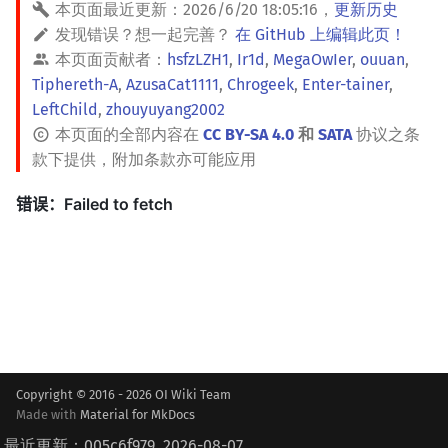
本页面最近更新：
2026/6/20 18:05:16
，
更新历史
发现错误？想一起完善？
在 GitHub 上编辑此页！
本页面贡献者：
hsfzLZH1
,
Ir1d
,
MegaOwIer
,
ouuan
,
Tiphereth-A
,
AzusaCat1111
,
Chrogeek
,
Enter-tainer
,
LeftChild
,
zhouyuyang2002
本页面的全部内容在
CC BY-SA 4.0
和
SATA
协议之条
款下提供，附加条款亦可能应用
Copyright © 2016 - 2026 OI Wiki Team
Made with
Material for MkDocs
最近更新：005c6f979, 2026-08-07