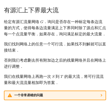
有源汇上下界最大流
给定有源汇流量网络
．询问是否存在一种标定每条边流
𝐺
G
量的方式，使得每条边流量满足上下界同时除了源点和汇点
每一个点流量平衡．如果存在，询问满足标定的最大流量．
我们找到网络上的任意一个可行流．如果找不到解就可以直
接结束．
否则我们考虑删去所有附加边之后的残量网络并且在网络上
进行调整．
我们在残量网络上再跑一次
到
的最大流，将可行流流
𝑆
𝑇
S
T
量和最大流流量相加即为答案．
一个非常易错的问题