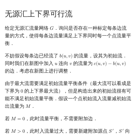
镜像站列表
Special Judge
Java 速成
前缀和 & 差分
IDA*
状压 DP
Boyer–Moore 算法
置换和排列
块状数据结构
虚树
扫描线
有限状态自动机
Dev-C++
文件操作
Lambda 表达式
归并排序
裴蜀定理 & 一次不定方程
多项式多点求值|快速插值
贝尔数
线性基
AVL 树
无源汇上下界可行流
致谢
Testlib
Java 进阶
二分
回溯法
数位 DP
Z 函数（扩展 KMP）
弧度制与坐标系
单调栈
树分治
旋转卡壳
计算理论基础
CLion
pb_ds
堆排序
费马小定理 & 欧拉定理
多项式初等函数
伯努利数
线性映射
红黑树
给定无源汇流量网络
．询问是否存在一种标定每条边流
𝐺
G
量的方式，使得每条边流量满足上下界同时每一个点流量平
Polygon
倍增
Dancing Links
插头 DP
AC 自动机
复数
单调队列
动态树分治
半平面交
字节顺序
Geany
编译优化
桶排序
模逆元
常系数齐次线性递推
Entringer Number
特征多项式
左偏红黑树
衡．
OJ 工具
构造
Alpha–Beta 剪枝
计数 DP
后缀数组 (SA)
数论
ST 表
AHU 算法
平面最近点对
约瑟夫问题
Xcode
希尔排序
线性同余方程
多项式平移|连续点值平移
Eulerian Number
对角化
AA 树
不妨假设每条边已经流了
的流量，设其为初始流．
𝑏
(
𝑢
,
𝑣
)
b
(
u
,
v
)
同时我们在新图中加入
连向
的流量为
𝑢
𝑣
𝑐
(
𝑢
,
𝑣
)
−
𝑏
(
𝑢
,
𝑣
)
u
v
c
(
u
,
v
)
−
b
(
u
,
v
)
LaTeX 入门
优化
动态 DP
后缀自动机 (SAM)
多项式与生成函数
树状数组
树哈希
随机增量法
表达式求值
GUIDE
锦标赛排序
中国剩余定理
符号化方法
分拆数
Jordan标准型
的边．考虑在新图上进行调整．
由于最大流需要满足初始流量平衡条件（最大流可以看成是
Git
概率 DP
后缀平衡树
组合数学
线段树
树上随机游走
反演变换
在一台机器上规划任务
Sublime Text
Tim 排序
升幂引理
Lagrange 反演
范德蒙德卷积
下界为
的上下界最大流），但是构造出来的初始流很有可
0
0
DP 套 DP
广义后缀自动机
线性代数
划分树
计算几何杂项
主元素问题
能不满足初始流量平衡．假设一个点初始流入流量减初始流
CP Editor
排序相关 STL
阶乘取模
形式幂级数复合|复合逆
Pólya 计数
出流量为
．
𝑀
M
DP 优化
后缀树
线性规划
二叉搜索树 & 平衡树
Garsia–Wachs 算法
Code::Blocks
排序应用
卢卡斯定理
普通生成函数
图论计数
若
，此时流量平衡，不需要附加边．
𝑀
=
0
M
=
0
其它 DP 方法
Manacher
抽象代数
跳表
15-puzzle
同余方程
指数生成函数
若
，此时入流量过大，需要新建附加源点
，
向
′
′
𝑀
>
0
𝑆
𝑆
M
>
0
S
′
S
′