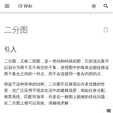
OI Wiki
键
入
二分图
Getting Started
比赛相关简介
工具软件简介
语言基础简介
算法基础简介
搜索部分简介
动态规划部分简介
字符串部分简介
数学部分简介
数据结构部分简介
树基础
最短路
最小生成树
强连通分量
引入
网络流简介
图匹配
计算几何部分简介
杂项简介
RMQ
OI 赛事与赛制
题型概述
读入、输出优化
Vim
评测工具简介
Testlib 简介
Hello, World!
C++ 标准库简介
类
复杂度简介
排序简介
DP 优化简介
后缀数组简介
数字系统简介
数论基础
多项式与生成函数简介
排列组合
线性代数简介
线性规划基础
基本概念
基本概念
博弈论简介
插值
并查集
堆简介
分块思想
线段树基础
二叉搜索树 & 平衡树
可持久化数据结构简介
线段树套线段树
Link Cut Tree
离线算法简介
随机函数
以
开
关于本项目
赛事
代码编辑工具
C++ 基础
复杂度
DFS（搜索）
动态规划基础
字符串基础
布尔代数
栈
树的直径
差分约束
最小树形图
双连通分量
定义
最大流
二分图最大匹配
二维计算几何基础
离散化
并查集应用
ICPC/CCPC 赛事与赛制
交互题
分段打表
Emacs
Arbiter
通用
C++ 语法基础
STL 容器
命名空间
均摊复杂度
选择排序
单调队列/单调栈优化
最优原地后缀排序算法
进位制
模算术简介
代数基本定理
抽屉原理
向量
单纯形法
群论
条件概率与独立性
公平组合游戏
数值积分
并查集复杂度
二叉堆
块状数组
线段树合并 & 分裂
Treap
可持久化线段树
平衡树套线段树
全局平衡二叉树
CDQ 分治
随机化技巧
引入
始
如何参与
题型
评测工具
C++ 标准库
枚举
BFS（搜索）
记忆化搜索
标准库
数字系统
队列
树的中心
k 短路
最小直径生成树
割点和桥
刻画
最小割
二分图最大权匹配
三维计算几何基础
双指针
括号序列
常见错误
VS Code
Cena
Generator
变量
STL 算法
值类别
冒泡排序
斜率优化
平衡三进制
素数
快速傅里叶变换
容斥原理
内积和外积
环论
随机变量
零和游戏
高斯消元
配对堆
块状链表
李超线段树
Splay 树
可持久化块状数组
线段树套平衡树
Euler Tour Tree
整体二分
爬山算法
二分图，又称二部图，是一类结构特殊的图．它的顶点集可
搜
以划分为两个互不相交的子集，使得图中的每条边都连接这
OI Wiki 不是什么
学习路线
命令行
C++ 进阶
模拟
双向搜索
背包 DP
字符串匹配
位操作
链表
树的重心
同余最短路
圆方树
判定
费用流
一般图最大匹配
距离
离线算法
线段树与离线询问
常见技巧
Atom
CCR Plus
Validator
运算
bitset
重载运算符
插入排序
四边形不等式优化
格雷码
最大公约数
快速数论变换
斐波那契数列
矩阵
域论
随机变量的数字特征
非公平组合游戏
牛顿迭代法
左偏树
树分块
猫树
WBLT
可持久化平衡树
树状数组套权值线段树
Top Tree
莫队算法
模拟退火
索
两个集合之间的一对点，而不会连接同一集合内部的点．
格式手册
学习资源
命令行编译与调试
C++ 与其他常用语言的区别
递归 & 分治
启发式搜索
区间 DP
字符串哈希
二进制集合操作
哈希表
最近公共祖先
点/边连通度
应用
上下界网络流
一般图最大权匹配
Pick 定理
分数规划
Eclipse
Lemon
Interactor
流程控制语句
string
引用
计数排序
Slope Trick 优化
欧拉函数
快速沃尔什变换
错位排列
初等变换
Schreier–Sims 算法
概率不等式
Sqrt Tree
区间最值操作 & 区间历史
替罪羊树
可持久化字典树
分块套树状数组
得益于这种简单的结构，二分图不仅展现出许多优雅的性
值
质，也广泛应用于现实生活中的建模场景，例如任务分配、
数学符号表
技巧
编译器
Pascal 转 C++ 急救
贪心
A*
DAG 上的 DP
字典树 (Trie)
高精度计算
并查集
树链剖分
Stoer–Wagner 算法
稳定匹配
三角剖分
随机化
Notepad++
Checker
高级数据类型
pair
常量
基数排序
WQS 二分
筛法
Chirp Z 变换
卡特兰数
行列式
笛卡尔树
可持久化可并堆
推荐系统、匹配市场等．许多在一般图上困难的优化问题，
Kinetic Tournament Tree
在二分图上都可以高效、准确地求解．
F.A.Q.
出题
WSL (Windows 10)
Python 速成
排序
迭代加深搜索
树形 DP
前缀函数与 KMP 算法
快速幂
堆
树上启发式合并
凸包
悬线法
Kate
函数
新版 C++ 特性
快速排序
状态设计优化
分解质因数
多项式牛顿迭代
斯特林数
线性空间
Size Balanced Tree