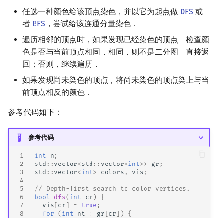
任选一种颜色给该顶点染色，并以它为起点做
DFS
或
者
BFS
，尝试给该连通分量染色．
遍历相邻的顶点时，如果发现已经染色的顶点，检查颜
色是否与当前顶点相同．相同，则不是二分图，直接返
回；否则，继续遍历．
如果发现尚未染色的顶点，将尚未染色的顶点染上与当
前顶点相反的颜色．
参考代码如下：
参考代码
 1
int
n
;
 2
std
::
vector
<
std
::
vector
<
int
>>
gr
;
 3
std
::
vector
<
int
>
colors
,
vis
;
 4
 5
// Depth-first search to color vertices.
 6
bool
dfs
(
int
cr
)
{
 7
vis
[
cr
]
=
true
;
 8
for
(
int
nt
:
gr
[
cr
])
{