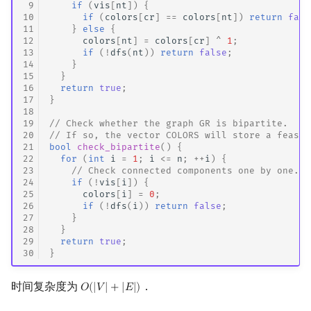
 9
if
(
vis
[
nt
])
{
10
if
(
colors
[
cr
]
==
colors
[
nt
])
return
fals
11
}
else
{
12
colors
[
nt
]
=
colors
[
cr
]
^
1
;
13
if
(
!
dfs
(
nt
))
return
false
;
14
}
15
}
16
return
true
;
17
}
18
19
// Check whether the graph GR is bipartite.
20
// If so, the vector COLORS will store a feasib
21
bool
check_bipartite
()
{
22
for
(
int
i
=
1
;
i
<=
n
;
++
i
)
{
23
// Check connected components one by one.
24
if
(
!
vis
[
i
])
{
25
colors
[
i
]
=
0
;
26
if
(
!
dfs
(
i
))
return
false
;
27
}
28
}
29
return
true
;
30
}
时间复杂度为
．
𝑂
(
|
𝑉
|
+
|
𝐸
|
)
O
(
|
V
|
+
|
E
|
)