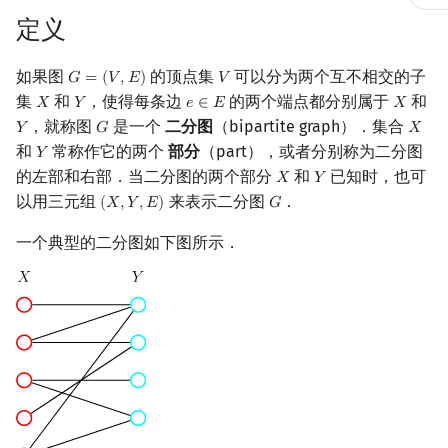
定义
镜像站列表
Special Judge
Java 速成
前缀和 & 差分
IDA*
状压 DP
Boyer–Moore 算法
置换和排列
块状数据结构
虚树
扫描线
有限状态自动机
Dev-C++
文件操作
Lambda 表达式
归并排序
裴蜀定理 & 一次不定方程
多项式多点求值|快速插值
贝尔数
线性基
AVL 树
如果图
的顶点集
可以分为两个互不相交的子
致谢
Testlib
Java 进阶
二分
回溯法
数位 DP
Z 函数（扩展 KMP）
弧度制与坐标系
单调栈
树分治
旋转卡壳
计算理论基础
𝐺
=
(
𝑉
,
𝐸
)
𝑉
CLion
pb_ds
堆排序
费马小定理 & 欧拉定理
多项式初等函数
伯努利数
线性映射
红黑树
G
=
(
V
,
E
)
V
集
和
，使得每条边
的两个端点都分别属于
和
𝑋
𝑌
𝑒
∈
𝐸
𝑋
X
Y
e
∈
E
X
，就称图
是一个
二分图
（bipartite graph）．集合
Polygon
倍增
Dancing Links
插头 DP
AC 自动机
复数
单调队列
动态树分治
半平面交
字节顺序
Geany
编译优化
桶排序
模逆元
常系数齐次线性递推
Entringer Number
特征多项式
左偏红黑树
𝑌
𝐺
𝑋
Y
G
X
和
常称作它的两个
部分
（part），或者分别称为二分图
𝑌
Y
的左部和右部．当二分图的两个部分
和
已知时，也可
OJ 工具
构造
Alpha–Beta 剪枝
计数 DP
后缀数组 (SA)
数论
ST 表
AHU 算法
平面最近点对
约瑟夫问题
Xcode
希尔排序
线性同余方程
多项式平移|连续点值平移
Eulerian Number
对角化
AA 树
𝑋
𝑌
X
Y
以用三元组
来表示二分图
．
(
𝑋
,
𝑌
,
𝐸
)
𝐺
(
X
,
Y
,
E
)
G
LaTeX 入门
优化
动态 DP
后缀自动机 (SAM)
多项式与生成函数
树状数组
树哈希
随机增量法
表达式求值
GUIDE
锦标赛排序
中国剩余定理
符号化方法
分拆数
Jordan标准型
一个典型的二分图如下图所示．
Git
概率 DP
后缀平衡树
组合数学
线段树
树上随机游走
反演变换
在一台机器上规划任务
Sublime Text
Tim 排序
升幂引理
Lagrange 反演
范德蒙德卷积
DP 套 DP
广义后缀自动机
线性代数
划分树
计算几何杂项
主元素问题
CP Editor
排序相关 STL
阶乘取模
形式幂级数复合|复合逆
Pólya 计数
DP 优化
后缀树
线性规划
二叉搜索树 & 平衡树
Garsia–Wachs 算法
Code::Blocks
排序应用
卢卡斯定理
普通生成函数
图论计数
其它 DP 方法
Manacher
抽象代数
跳表
15-puzzle
同余方程
指数生成函数