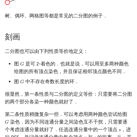
回文树
概率论
可持久化数据结构
Kahan 求和
二次剩余
树、偶环、网格图等都是常见的二分图的例子．
序列自动机
博弈论
树套树
珂朵莉树/颜色段均摊
阶 & 原根
刻画
最小表示法
数值算法
K-D Tree
空间优化简介
离散对数
二分图也可以由下列性质等价地定义：
Lyndon 分解
序理论
动态树
高次剩余 & 单位根
图
是可 2‑着色的．也就是说，可以用至多两种颜色
𝐺
G
Main–Lorentz 算法
杨氏矩阵
析合树
数论分块
给图的所有顶点染色，并且保证相邻顶点颜色不同．
图
中不存在奇数长度的环．
拟阵
PQ 树
狄利克雷卷积
𝐺
G
很显然，第一条性质与二分图的定义等价：只需要将二分图
Berlekamp–Massey 算法
手指树
莫比乌斯反演
的两个部分各染一种颜色就好了．
霍夫曼树
杜教筛
第二条性质稍微复杂一些．可以考虑用两种颜色尝试给图
染色．因为不同连通分量之间染色互不干扰，只需要逐
𝐺
G
Powerful Number 筛
个考虑连通分量就好了．任选连通分量中的一个顶点
，进
𝑠
s