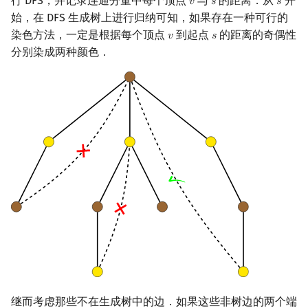
行 DFS，并记录连通分量中每个顶点
与
的距离．从
开
𝑣
𝑠
𝑠
v
s
s
Min_25 筛
始，在 DFS 生成树上进行归纳可知，如果存在一种可行的
染色方法，一定是根据每个顶点
到起点
的距离的奇偶性
𝑣
𝑠
v
s
洲阁筛
分别染成两种颜色．
类欧几里德算法
Meissel–Lehmer 算法
连分数
Stern–Brocot 树与 Farey
二次域
Pell 方程
继而考虑那些不在生成树中的边．如果这些非树边的两个端