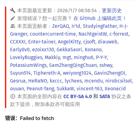
本页面最近更新：
2026/1/7 08:56:54
，
更新历史
发现错误？想一起完善？
在 GitHub 上编辑此页！
本页面贡献者：
ZerQAQ
,
Ir1d
,
StudyingFather
,
H-J-
Granger
,
countercurrent-time
,
NachtgeistW
,
c-forrest
,
CCXXXI
,
Enter-tainer
,
AngelKitty
,
cjsoft
,
diauweb
,
Early0v0
,
ezoixx130
,
GekkaSaori
,
Konano
,
LovelyBuggies
,
Makkiy
,
mgt
,
minghu6
,
P-Y-Y
,
PotassiumWings
,
SamZhangQingChuan
,
sshwy
,
Suyun514
,
Tiphereth-A
,
weiyong1024
,
GavinZhengOI
,
Gesrua
,
HeRaNO
,
kxccc
,
lychees
,
mcendu
,
nirobcsilsol
,
ouuan
,
Peanut-Tang
,
SukkaW
,
vincent-163
,
Xeonacid
本页面的全部内容在
CC BY-SA 4.0
和
SATA
协议之条
款下提供，附加条款亦可能应用